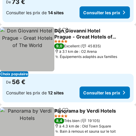
73 €
De
Consulter les prix de
14 sites
Consulter les prix
Don Giovanni Hotel
Partager
Ajouter à mes favoris
Prague - Great Hotels of
The World
Consulter les prix
4 Étoiles
9,0
Excellent
45 835
à 3.1 km de : O2 Arena
Équipements adaptés aux familles
Consulte
Choix populaire
56 €
De
Consulter les prix de
12 sites
Consulter les prix
Panorama by Verdi Hotels
Partager
Ajouter à mes favoris
4 Étoiles
8,4
Très bien
19 105
à 4.3 km de : Old Town Square
Bain à remous et sauna sur le toit
Consulter