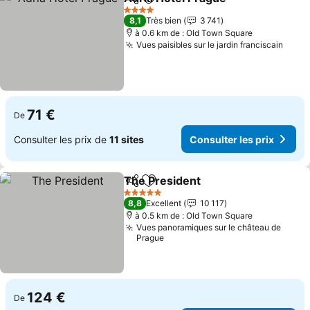
Partager
Ajouter à mes favoris
Consult
4 Étoiles
8,1
Très bien
3 741
à 0.6 km de : Old Town Square
Vues paisibles sur le jardin franciscain
Consu
71 €
De
Consulter les prix de
11 sites
Consulter les prix
The President
Partager
Ajouter à mes favoris
Consulter le
5 Étoiles
8,8
Excellent
10 117
à 0.5 km de : Old Town Square
Vues panoramiques sur le château de
Prague
124 €
De