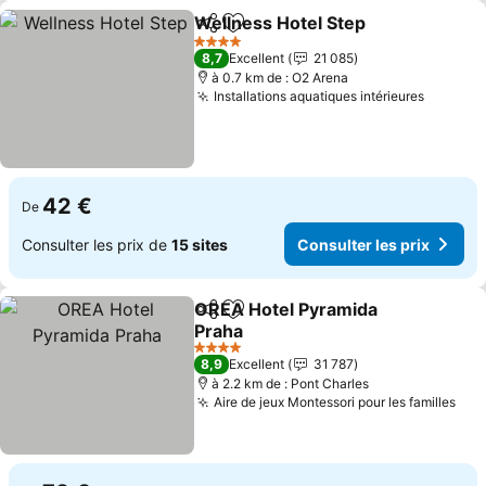
Wellness Hotel Step
Partager
Ajouter à mes favoris
Consul
4 Étoiles
8,7
Excellent
21 085
à 0.7 km de : O2 Arena
Installations aquatiques intérieures
Consult
42 €
De
Consulter les prix de
15 sites
Consulter les prix
OREA Hotel Pyramida
Partager
Ajouter à mes favoris
Praha
Consulter les prix
4 Étoiles
8,9
Excellent
31 787
à 2.2 km de : Pont Charles
Aire de jeux Montessori pour les familles
Con