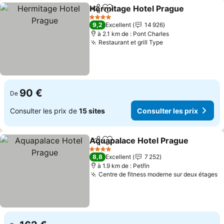
Hermitage Hotel Prague
Partager
Ajouter à mes favoris
Co
4 Étoiles
9,2
Excellent
14 926
à 2.1 km de : Pont Charles
Restaurant et grill Type
Consulter les pr
90 €
De
Consulter les prix de
15 sites
Consulter les prix
Aquapalace Hotel Prague
Partager
Ajouter à mes favoris
C
4 Étoiles
8,8
Excellent
7 252
à 1.9 km de : Petřín
Centre de fitness moderne sur deux étages
C