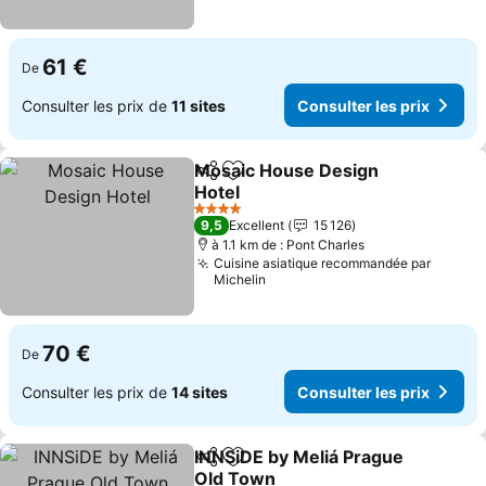
61 €
De
Consulter les prix de
11 sites
Consulter les prix
Mosaic House Design
Partager
Ajouter à mes favoris
Hotel
Consulter les prix
4 Étoiles
9,5
Excellent
15 126
à 1.1 km de : Pont Charles
Cuisine asiatique recommandée par
Michelin
70 €
De
Consulter les prix de
14 sites
Consulter les prix
INNSiDE by Meliá Prague
Partager
Ajouter à mes favoris
Old Town