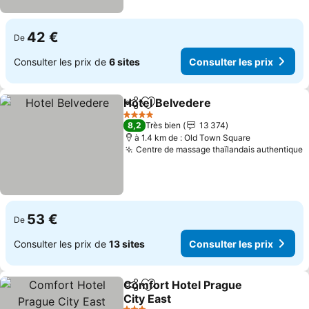
42 €
De
Consulter les prix de
6 sites
Consulter les prix
Hotel Belvedere
Partager
Ajouter à mes favoris
Consulter 
4 Étoiles
8,2
Très bien
13 374
à 1.4 km de : Old Town Square
Centre de massage thaïlandais authentique
C
53 €
De
Consulter les prix de
13 sites
Consulter les prix
Comfort Hotel Prague
Partager
Ajouter à mes favoris
City East