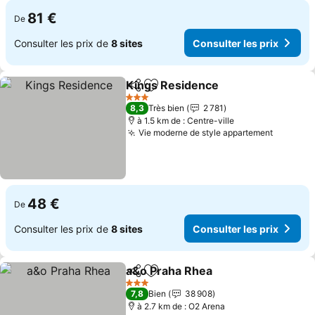
81 €
De
Consulter les prix de
8 sites
Consulter les prix
Kings Residence
Partager
Ajouter à mes favoris
Consulter
3 Étoiles
8,3
Très bien
2 781
à 1.5 km de : Centre-ville
Vie moderne de style appartement
Consulte
48 €
De
Consulter les prix de
8 sites
Consulter les prix
a&o Praha Rhea
Partager
Ajouter à mes favoris
Consulter l
3 Étoiles
7,8
Bien
38 908
à 2.7 km de : O2 Arena