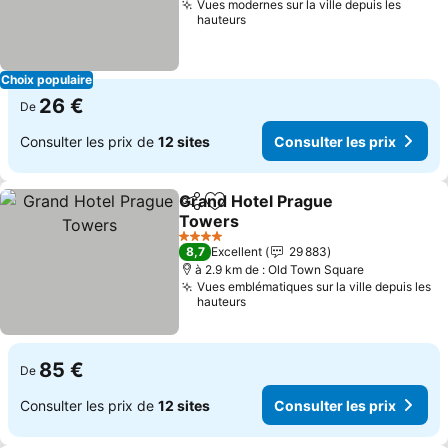
Vues modernes sur la ville depuis les
hauteurs
Choix populaire
26 €
De
Consulter les prix de
12 sites
Consulter les prix
Grand Hotel Prague
Partager
Ajouter à mes favoris
Towers
Consulter les prix
4 Étoiles
8,7
Excellent
29 883
à 2.9 km de : Old Town Square
Vues emblématiques sur la ville depuis les
hauteurs
85 €
De
Consulter les prix de
12 sites
Consulter les prix