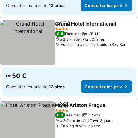
Consulter les prix de
12 sites
Consulter les prix
Grand Hotel International
Partager
Ajouter à mes favoris
C
4 Étoiles
8,8
Excellent
25 412
à 2.8 km de : Pont Charles
Vues panoramiques depuis le Sky Bar
Consu
50 €
De
Consulter les prix de
13 sites
Consulter les prix
Hotel Ariston Prague
Partager
Ajouter à mes favoris
Consu
4 Étoiles
8,2
Très bien
12 909
à 2.0 km de : Old Town Square
Parking privé sur place
Consulter les pr