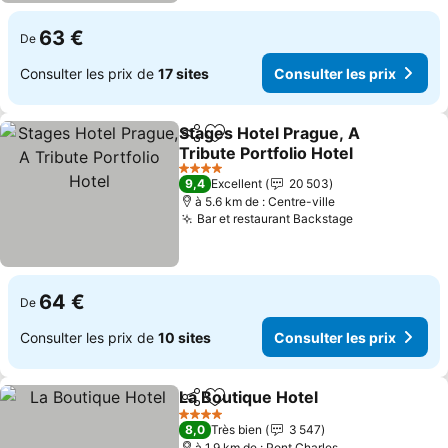
63 €
De
Consulter les prix de
17 sites
Consulter les prix
Stages Hotel Prague, A
Partager
Ajouter à mes favoris
Tribute Portfolio Hotel
Consulter les prix
4 Étoiles
9,4
Excellent
20 503
à 5.6 km de : Centre-ville
Bar et restaurant Backstage
Consulter le
64 €
De
Consulter les prix de
10 sites
Consulter les prix
La Boutique Hotel
Partager
Ajouter à mes favoris
Consulter
4 Étoiles
8,0
Très bien
3 547
à 1.9 km de : Pont Charles