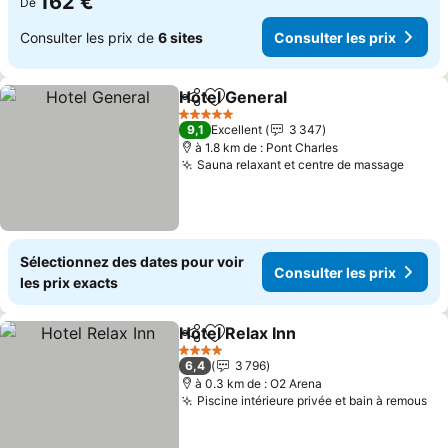
162 €
De
Consulter les prix de
6 sites
Consulter les prix
Hotel General
Partager
Ajouter à mes favoris
Consulter les
5 Étoiles
9,1
Excellent
3 347
à 1.8 km de : Pont Charles
Sauna relaxant et centre de massage
Consul
Sélectionnez des dates pour voir
Consulter les prix
les prix exacts
Hotel Relax Inn
Partager
Ajouter à mes favoris
Consulter le
4 Étoiles
6,4
3 796
à 0.3 km de : O2 Arena
Piscine intérieure privée et bain à remous
Co