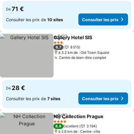
71 €
De
Consulter les prix de
10 sites
Consulter les prix
Gallery Hotel SIS
Partager
Ajouter à mes favoris
Consulter 
3 Étoiles
6,7
8 515
à 3.2 km de : Old Town Square
Centre de bien-être complet
Consulter le
28 €
De
Consulter les prix de
7 sites
Consulter les prix
NH Collection Prague
Partager
Ajouter à mes favoris
Consu
4 Étoiles
8,9
Excellent
3 194
à 2.6 km de : Centre-ville