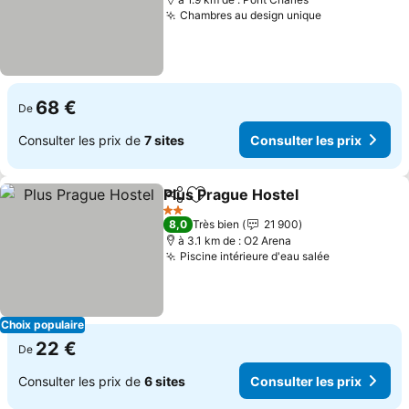
Chambres au design unique
Consulter les
68 €
De
Consulter les prix de
7 sites
Consulter les prix
Plus Prague Hostel
Partager
Ajouter à mes favoris
Consult
2 Étoiles
8,0
Très bien
21 900
à 3.1 km de : O2 Arena
Piscine intérieure d'eau salée
Consulter l
Choix populaire
22 €
De
Consulter les prix de
6 sites
Consulter les prix