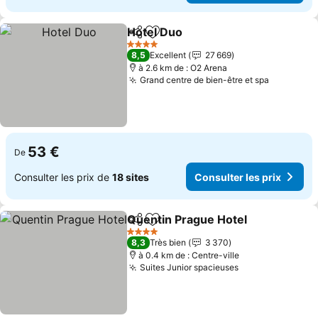
Hotel Duo
Partager
Ajouter à mes favoris
Consulter les pri
4 Étoiles
8,5
Excellent
27 669
à 2.6 km de : O2 Arena
Grand centre de bien-être et spa
Consulter
53 €
De
Consulter les prix de
18 sites
Consulter les prix
Quentin Prague Hotel
Partager
Ajouter à mes favoris
Cons
4 Étoiles
8,3
Très bien
3 370
à 0.4 km de : Centre-ville
Suites Junior spacieuses
Consulter les p