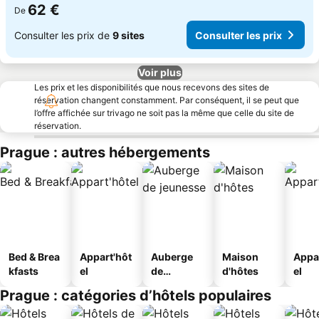
62 €
De
Consulter les prix de
9 sites
Consulter les prix
Voir plus
Les prix et les disponibilités que nous recevons des sites de
réservation changent constamment. Par conséquent, il se peut que
l’offre affichée sur trivago ne soit pas la même que celle du site de
réservation.
Prague : autres hébergements
Bed & Brea
Appart'hôt
Auberge
Maison
Appa
kfasts
el
de
d'hôtes
el
jeunesse
Prague : catégories d’hôtels populaires