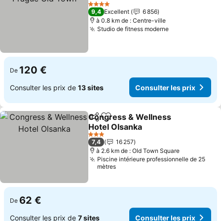
Consulter les prix
4 Étoiles
9,4
Excellent
6 856
à 0.8 km de : Centre-ville
Studio de fitness moderne
Consulter les 
120 €
De
Consulter les prix de
13 sites
Consulter les prix
Congress & Wellness
Partager
Ajouter à mes favoris
Hotel Olsanka
Consulter les prix
3 Étoiles
7,4
16 257
à 2.6 km de : Old Town Square
Piscine intérieure professionnelle de 25
mètres
62 €
De
Consulter les prix de
7 sites
Consulter les prix