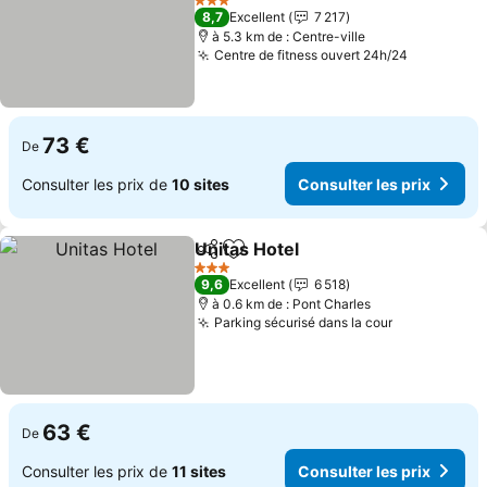
Consulter les prix
3 Étoiles
8,7
Excellent
7 217
à 5.3 km de : Centre-ville
Centre de fitness ouvert 24h/24
Consulter
73 €
De
Consulter les prix de
10 sites
Consulter les prix
Unitas Hotel
Partager
Ajouter à mes favoris
Consulter les 
3 Étoiles
9,6
Excellent
6 518
à 0.6 km de : Pont Charles
Parking sécurisé dans la cour
Consulter l
63 €
De
Consulter les prix de
11 sites
Consulter les prix