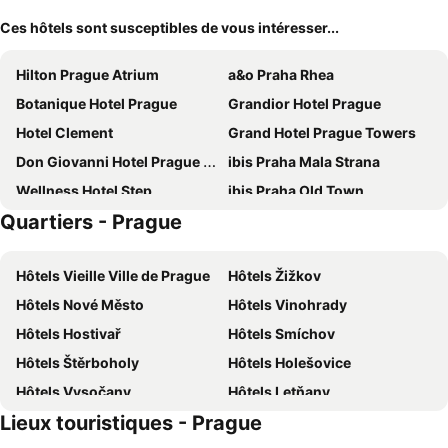
Ces hôtels sont susceptibles de vous intéresser...
Hilton Prague Atrium
a&o Praha Rhea
Botanique Hotel Prague
Grandior Hotel Prague
Hotel Clement
Grand Hotel Prague Towers
Don Giovanni Hotel Prague - Great Hotels of The World
ibis Praha Mala Strana
Wellness Hotel Step
ibis Praha Old Town
Quartiers - Prague
Hotel Relax Inn
Hermitage Hotel Prague
Hotel Duo
Hotel Golf Prague
Hôtels Vieille Ville de Prague
Hôtels Žižkov
Quentin Prague Hotel
Exe City Park
Hôtels Nové Město
Hôtels Vinohrady
Stages Hotel Prague, A Tribute Portfolio Hotel
Red & Blue Design Hotel Prague
Hôtels Hostivař
Hôtels Smíchov
The Cloud One Prague
Hotel Royal Prague
Hôtels Štěrboholy
Hôtels Holešovice
Hotel Bologna
Hotel KINGS COURT
Hôtels Vysočany
Hôtels Letňany
Eurostars Thalia
Occidental Praha Five
Lieux touristiques - Prague
Hôtels Dejvice
Hôtels Vršovice
Grand Hotel International
Hotel Belvedere