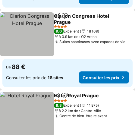
Clarion Congress Hotel
Partager
Ajouter à mes favoris
Prague
Consulter les prix
4 Étoiles
9,0
Excellent
18 109
à 0.9 km de : O2 Arena
Suites spacieuses avec espaces de vie
Cons
88 €
De
Consulter les prix de
18 sites
Consulter les prix
Hotel Royal Prague
Partager
Ajouter à mes favoris
Consult
4 Étoiles
8,8
Excellent
11 875
à 2.2 km de : Centre-ville
Centre de bien-être relaxant
Consulter le