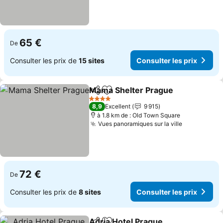
65 €
De
Consulter les prix de
15 sites
Consulter les prix
Mama Shelter Prague
Partager
Ajouter à mes favoris
Cons
4 Étoiles
8,9
Excellent
9 915
à 1.8 km de : Old Town Square
Vues panoramiques sur la ville
Consulter l
72 €
De
Consulter les prix de
8 sites
Consulter les prix
Adria Hotel Prague