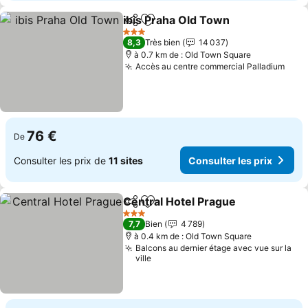
ibis Praha Old Town
Partager
Ajouter à mes favoris
Consul
3 Étoiles
8,3
Très bien
14 037
à 0.7 km de : Old Town Square
Accès au centre commercial Palladium
Cons
76 €
De
Consulter les prix de
11 sites
Consulter les prix
Central Hotel Prague
Partager
Ajouter à mes favoris
Consu
3 Étoiles
7,7
Bien
4 789
à 0.4 km de : Old Town Square
Balcons au dernier étage avec vue sur la
ville