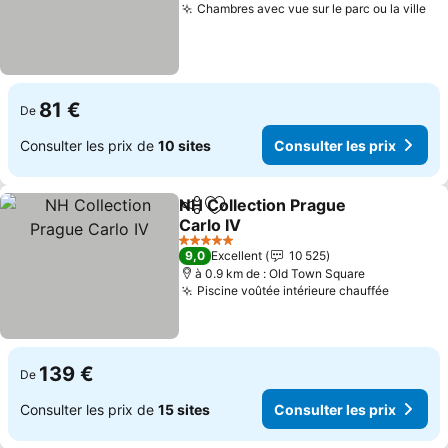
Chambres avec vue sur le parc ou la ville
Con
81 €
De
Consulter les prix de
10 sites
Consulter les prix
NH Collection Prague
Partager
Ajouter à mes favoris
Carlo IV
Consulter les prix
5 Étoiles
9,0
Excellent
10 525
à 0.9 km de : Old Town Square
Piscine voûtée intérieure chauffée
Consulte
139 €
De
Consulter les prix de
15 sites
Consulter les prix