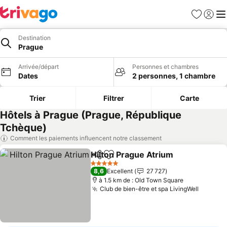
Favoris
Se con
Me
Destination
Prague
Arrivée/départ
Personnes et chambres
Dates
2 personnes, 1 chambre
Trier
Filtrer
Carte
Hôtels à Prague (Prague, République
Tchèque)
Comment les paiements influencent notre classement
Hilton Prague Atrium
Partager
Ajouter à mes favoris
Consu
5 Étoiles
8,6
Excellent
27 727
à 1.5 km de : Old Town Square
Club de bien-être et spa LivingWell
Consult