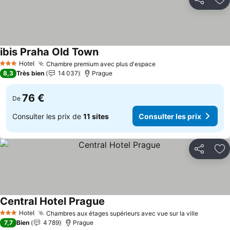
Partager
Aj
ibis Praha Old Town
Consulter les prix
Hotel
Chambre premium avec plus d'espace
Consulter les prix
3 Étoiles
8,3
Très bien
14 037
Prague
76 €
De
Consulter les prix de
11 sites
Consulter les prix
Partager
Aj
Central Hotel Prague
Consulter les prix
Hotel
Chambres aux étages supérieurs avec vue sur la ville
Consulte
3 Étoiles
7,7
Bien
4 789
Prague