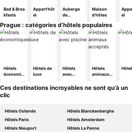
Bed & Brea
Appart'hôt
Auberge
Maison
Appa
kfasts
el
de
d'hôtes
el
jeunesse
Prague : catégories d’hôtels populaires
Hôtels
Hôtels de
Hôtels
Hôtels
Hôtel
économiq
luxe
avec
animaux
ues
piscine
acceptés
Ces destinations incroyables ne sont qu’à un
clic
Hôtels Ostende
Hôtels Blanckenberghe
Hôtels Paris
Hôtels Amsterdam
Hôtels Nieuport
Hôtels La Panne