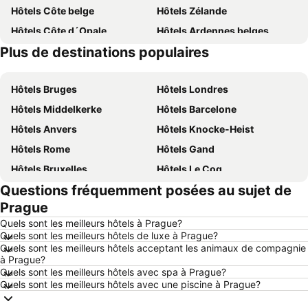
Hôtels Côte belge
Hôtels Zélande
Hôtels Côte d´Opale
Hôtels Ardennes belges
Plus de destinations populaires
Hôtels Belgique
Hôtels Majorque
Hôtels Bruges
Hôtels Londres
Hôtels Middelkerke
Hôtels Barcelone
Hôtels Anvers
Hôtels Knocke-Heist
Hôtels Rome
Hôtels Gand
Hôtels Bruxelles
Hôtels Le Coq
Questions fréquemment posées au sujet de
Hôtels Rotterdam
Hôtels Hasselt
Prague
Hôtels Le Touquet-Paris-Plage
Hôtels Durbuy
Quels sont les meilleurs hôtels à Prague?
Hôtels Dunkerque
Hôtels Málaga
Quels sont les meilleurs hôtels de luxe à Prague?
Quels sont les meilleurs hôtels acceptant les animaux de compagnie
Hôtels Maastricht
Hôtels La Haye
à Prague?
Hôtels Boulogne-sur-Mer
Hôtels Luxembourg
Quels sont les meilleurs hôtels avec spa à Prague?
Quels sont les meilleurs hôtels avec une piscine à Prague?
Hôtels Espagne
Hôtels Ténérife