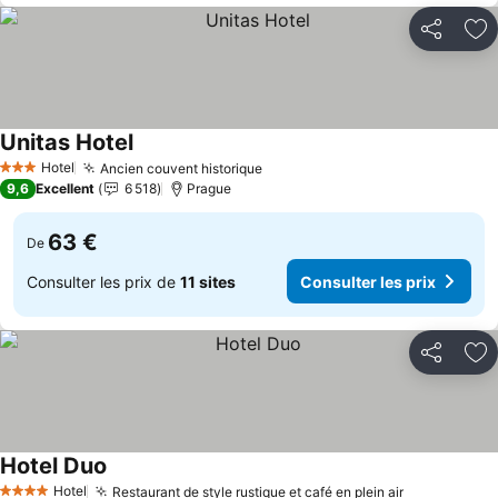
Partager
Aj
Unitas Hotel
Consulter les prix
Hotel
Ancien couvent historique
Consulter les prix
3 Étoiles
9,6
Excellent
6 518
Prague
63 €
De
Consulter les prix de
11 sites
Consulter les prix
Partager
Aj
Hotel Duo
Consulter les prix
Hotel
Restaurant de style rustique et café en plein air
Consulter l