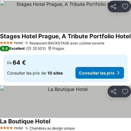
Partager
Aj
Stages Hotel Prague, A Tribute Portfolio Hotel
Hotel
Restaurant BACKSTAGE avec cuisine ouverte
Consulter le
4 Étoiles
9,4
Excellent
20 503
Prague
64 €
De
Consulter les prix de
10 sites
Consulter les prix
Partager
Aj
La Boutique Hotel
Consulter les prix
Hotel
Chambres au design unique
Consulter les prix
4 Étoiles