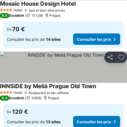
Mosaic House Design Hotel
Consulter les prix
Hotel
Spa et bien-être privés
Consulter les prix
4 Étoiles
9,5
Excellent
15 126
Prague
70 €
De
Consulter les prix de
14 sites
Consulter les prix
Partager
Aj
INNSiDE by Meliá Prague Old Town
Consulter les 
Hotel
Restaurant et bar raffinés
Consulter les prix
4 Étoiles
9,4
Excellent
6 856
Prague
120 €
De
Consulter les prix de
13 sites
Consulter les prix