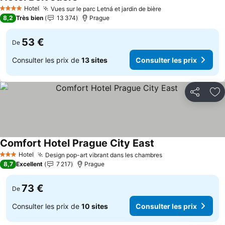
Consulter les prix
Hotel
Vues sur le parc Letná et jardin de bière
Consulter les pri
4 Étoiles
8,2
Très bien
13 374
Prague
53 €
De
Consulter les prix de
13 sites
Consulter les prix
Partager
Aj
Comfort Hotel Prague City East
Consulter les prix
Hotel
Design pop-art vibrant dans les chambres
Consulter les pri
3 Étoiles
8,7
Excellent
7 217
Prague
73 €
De
Consulter les prix de
10 sites
Consulter les prix