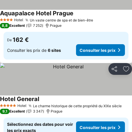
Aquapalace Hotel Prague
Consulter les prix
Hotel
Un vaste centre de spa et de bien-être
Consulter les prix
4 Étoiles
8,8
Excellent
7 252
Prague
162 €
De
Consulter les prix de
6 sites
Consulter les prix
Partager
Aj
Hotel General
Consulter les prix
Hotel
Le charme historique de cette propriété du XIXe siècle
Cons
5 Étoiles
9,1
Excellent
3 347
Prague
Sélectionnez des dates pour voir
Consulter les prix
les prix exacts