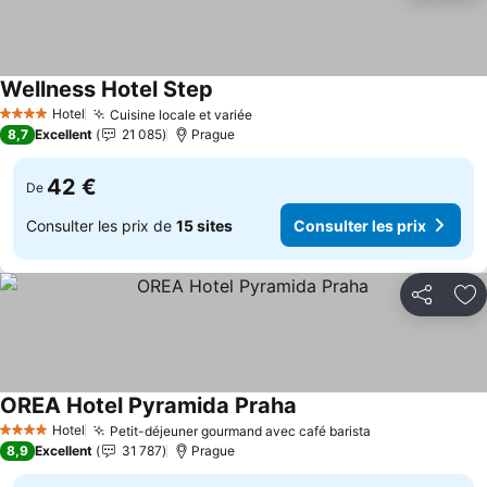
Wellness Hotel Step
Consulter les prix
Hotel
Cuisine locale et variée
Consulter les prix
4 Étoiles
8,7
Excellent
21 085
Prague
42 €
De
Consulter les prix de
15 sites
Consulter les prix
Partager
Aj
OREA Hotel Pyramida Praha
Consulter les prix
Hotel
Petit-déjeuner gourmand avec café barista
Consulter les 
4 Étoiles
8,9
Excellent
31 787
Prague