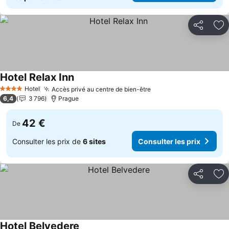
Partager
Aj
Hotel Relax Inn
Consulter les prix
Hotel
Accès privé au centre de bien-être
Consulter les prix
4 Étoiles
6,4
3 796
Prague
42 €
De
Consulter les prix de
6 sites
Consulter les prix
Partager
Aj
Hotel Belvedere