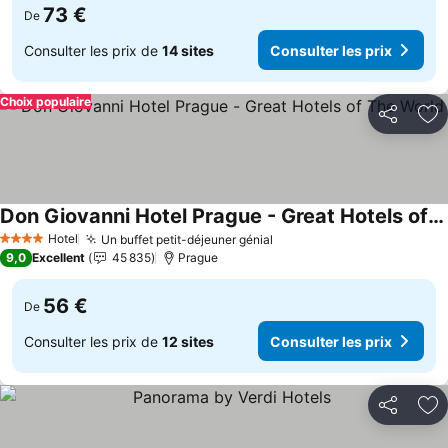
73 €
De
Consulter les prix de
14 sites
Consulter les prix
Choix populaire
Partager
Aj
Don Giovanni Hotel Prague - Great Hotels of The World
Consulter les prix
Hotel
Un buffet petit-déjeuner génial
Consulter les prix
4 Étoiles
9,0
Excellent
45 835
Prague
56 €
De
Consulter les prix de
12 sites
Consulter les prix
Partager
Aj