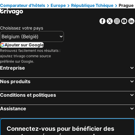
Hôtels France
Hôtels Ibiza
Comparateur d'hôtels
Europe
République Tchèque
Prague
Hôtels Normandie
Hôtels Italie
Hôtels Pays-Bas
Hôtels Lac de Garde
Facebook
Twitter
Insta
Yo
Hôtels Crète
Hôtels Île de Rhodes
Choisissez votre pays
Hôtels Malte
Hôtels Costa Brava
Hôtels Bretagne
Hôtels Grèce
Ajouter sur Google
Retrouvez facilement nos résultats :
Hôtels Côte néerlandaise
Hôtels Turquie
ajoutez trivago comme source
Hôtels Sicile
Hôtels Forêt-Noire
préférée sur Google.
Entreprise
Nos produits
Conditions et politiques
Assistance
Connectez-vous pour bénéficier des