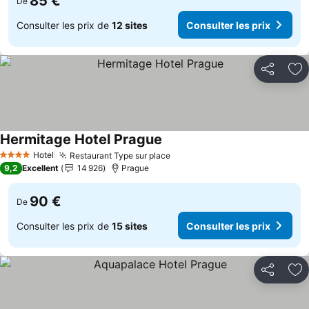
85 €
De
Consulter les prix de
12 sites
Consulter les prix
Partager
Aj
Hermitage Hotel Prague
Consulter les prix
Hotel
Restaurant Type sur place
Consulter les prix
4 Étoiles
9,2
Excellent
14 926
Prague
90 €
De
Consulter les prix de
15 sites
Consulter les prix
Partager
Aj