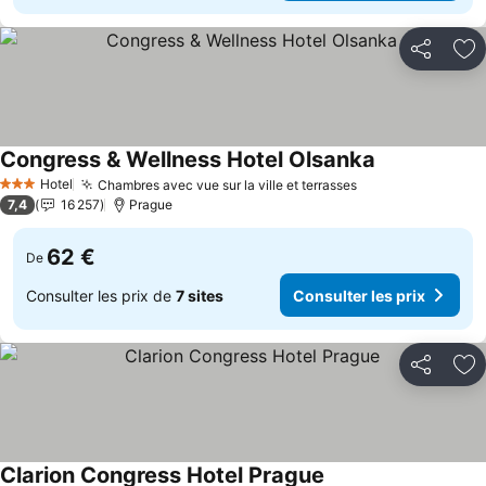
Partager
Aj
Congress & Wellness Hotel Olsanka
Consulter les
Hotel
Chambres avec vue sur la ville et terrasses
Consulter les pr
3 Étoiles
7,4
16 257
Prague
62 €
De
Consulter les prix de
7 sites
Consulter les prix
Partager
Aj
Clarion Congress Hotel Prague