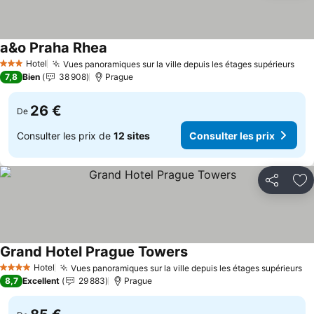
a&o Praha Rhea
Consulter les prix
Hotel
Vues panoramiques sur la ville depuis les étages supérieurs
Con
3 Étoiles
7,8
Bien
38 908
Prague
26 €
De
Consulter les prix de
12 sites
Consulter les prix
Partager
Aj
Grand Hotel Prague Towers
Consulter les prix
Hotel
Vues panoramiques sur la ville depuis les étages supérieurs
Co
4 Étoiles
8,7
Excellent
29 883
Prague