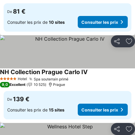
81 €
De
Consulter les prix de
10 sites
Consulter les prix
Partager
Aj
NH Collection Prague Carlo IV
Consulter les prix
Hotel
Spa souterrain primé
Consulter les prix
5 Étoiles
9,0
Excellent
10 525
Prague
139 €
De
Consulter les prix de
15 sites
Consulter les prix
Partager
Aj