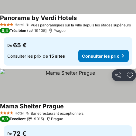
Panorama by Verdi Hotels
Consulter les prix
Hotel
Vues panoramiques sur la ville depuis les étages supérieurs
Co
4 Étoiles
8,4
Très bien
19 105
Prague
65 €
De
Consulter les prix de
15 sites
Consulter les prix
Partager
Aj
Mama Shelter Prague
Consulter les prix
Hotel
Bar et restaurant exceptionnels
Consulter les prix
4 Étoiles
8,9
Excellent
9 915
Prague
72 €
De