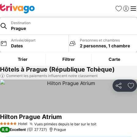
Favoris
Se con
Me
Destination
Prague
Arrivée/départ
Personnes et chambres
Dates
2 personnes, 1 chambre
Trier
Filtrer
Carte
Hôtels à Prague (République Tchèque)
Comment les paiements influencent notre classement
Partager
Aj
Hilton Prague Atrium
Consulter les prix
Hotel
Vues primées depuis le bar sur le toit
Consulter les prix
5 Étoiles
8,6
Excellent
27 727
Prague