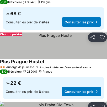
8,0
Très bien
3 547
Prague
68 €
De
Consulter les prix de
7 sites
Consulter les prix
Choix populaire
Partager
Aj
Plus Prague Hostel
Consulter les prix
Auberge de jeunesse
Piscine intérieure d'eau salée et sauna
Consulter
2 Étoiles
8,0
Très bien
21 900
Prague
22 €
De
Consulter les prix de
6 sites
Consulter les prix