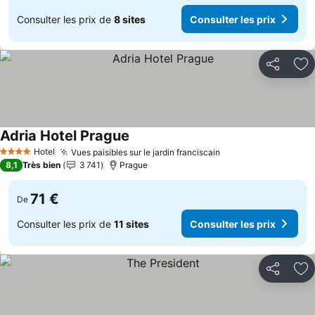
Consulter les prix de
8 sites
Consulter les prix
Partager
Aj
Adria Hotel Prague
Consulter les prix
Hotel
Vues paisibles sur le jardin franciscain
Consulter les prix
4 Étoiles
8,1
Très bien
3 741
Prague
71 €
De
Consulter les prix de
11 sites
Consulter les prix
Partager
Aj