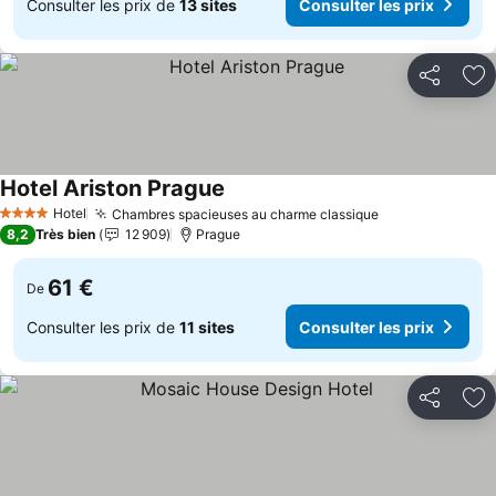
Consulter les prix de
13 sites
Consulter les prix
Partager
Aj
Hotel Ariston Prague
Consulter les prix
Hotel
Chambres spacieuses au charme classique
Consulter les 
4 Étoiles
8,2
Très bien
12 909
Prague
61 €
De
Consulter les prix de
11 sites
Consulter les prix
Partager
Aj