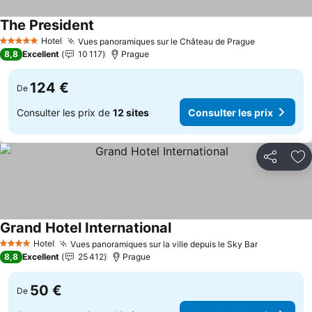
The President
Consulter les prix
Hotel
Vues panoramiques sur le Château de Prague
Consulter l
5 Étoiles
8,8
Excellent
10 117
Prague
124 €
De
Consulter les prix de
12 sites
Consulter les prix
Partager
Aj
Grand Hotel International
Consulter les prix
Hotel
Vues panoramiques sur la ville depuis le Sky Bar
Consulter 
4 Étoiles
8,8
Excellent
25 412
Prague
50 €
De