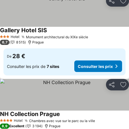
Partager
Aj
Gallery Hotel SIS
Consulter les prix
Hotel
Monument architectural du XIXe siècle
Consulter les prix
3 Étoiles
6,7
8 515
Prague
28 €
De
Consulter les prix de
7 sites
Consulter les prix
Partager
Aj
NH Collection Prague
Consulter les prix
Hotel
Chambres avec vue sur le parc ou la ville
Consulter les pr
4 Étoiles
8,9
Excellent
3 194
Prague