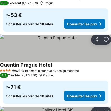
4 Étoiles
8,5
Excellent
27 669
Prague
53 €
De
Consulter les prix de
18 sites
Consulter les prix
Partager
Aj
Quentin Prague Hotel
Consulter les prix
Hotel
Bâtiment historique au design moderne
Consulter les pri
4 Étoiles
8,3
Très bien
3 370
Prague
71 €
De
Consulter les prix de
10 sites
Consulter les prix