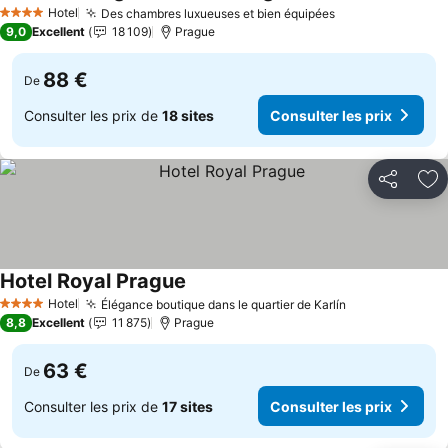
Consulter les prix
Hotel
Des chambres luxueuses et bien équipées
Consulter les p
4 Étoiles
9,0
Excellent
18 109
Prague
88 €
De
Consulter les prix de
18 sites
Consulter les prix
Partager
Aj
Hotel Royal Prague
Consulter les prix
Hotel
Élégance boutique dans le quartier de Karlín
Consulter les
4 Étoiles
8,8
Excellent
11 875
Prague
63 €
De
Consulter les prix de
17 sites
Consulter les prix