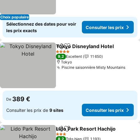
Choix populaire
Sélectionnez des dates pour voir
Consulter les prix
les prix exacts
Tokyo Disneyland Hotel
Partager
Ajouter à mes favoris
Co
4 Étoiles
9,2
Excellent
11 650
Tokyo
Piscine saisonnière Misty Mountains
Consul
389 €
De
Consulter les prix de
9 sites
Consulter les prix
Lido Park Resort Hachijo
Partager
Ajouter à mes favoris
Co
3 Étoiles
8,2
Très bien
1 193