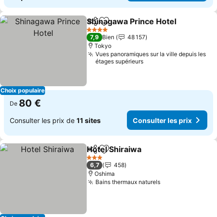
Shinagawa Prince Hotel
Partager
Ajouter à mes favoris
Co
4 Étoiles
7,9
Bien
48 157
Tokyo
Vues panoramiques sur la ville depuis les
étages supérieurs
Choix populaire
80 €
De
Consulter les prix de
11 sites
Consulter les prix
Hotel Shiraiwa
Partager
Ajouter à mes favoris
Consulter le
3 Étoiles
6,7
458
Oshima
Bains thermaux naturels
Consulter les p