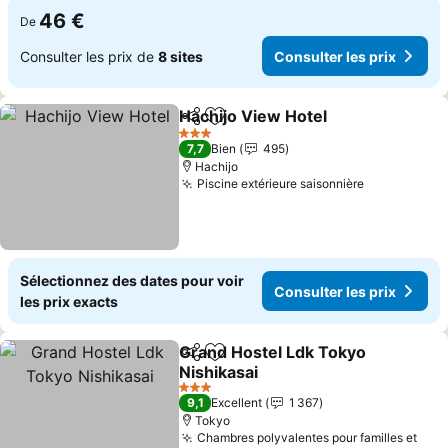
46 €
De
Consulter les prix de
8 sites
Consulter les prix
Hachijo View Hotel
Partager
Ajouter à mes favoris
Consult
3 Étoiles
7,7
Bien
495
Hachijo
Piscine extérieure saisonnière
Consulter l
Sélectionnez des dates pour voir
Consulter les prix
les prix exacts
Grand Hostel Ldk Tokyo
Partager
Ajouter à mes favoris
Nishikasai
Consulter les prix
3 Étoiles
9,1
Excellent
1 367
Tokyo
Chambres polyvalentes pour familles et