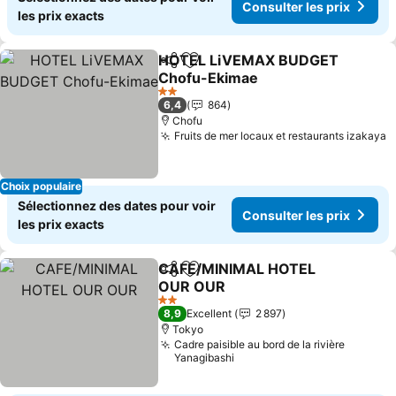
Consulter les prix
les prix exacts
HOTEL LiVEMAX BUDGET
Partager
Ajouter à mes favoris
Chofu-Ekimae
Consulter les prix
2 Étoiles
6,4
864
Chofu
Fruits de mer locaux et restaurants izakaya
C
Choix populaire
Sélectionnez des dates pour voir
Consulter les prix
les prix exacts
CAFE/MINIMAL HOTEL
Partager
Ajouter à mes favoris
OUR OUR
Consulter les prix
2 Étoiles
8,9
Excellent
2 897
Tokyo
Cadre paisible au bord de la rivière
Yanagibashi