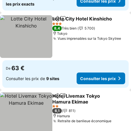
Consulter les prix
les prix exacts
Lotte City Hotel Kinshicho
Partager
Ajouter à mes favoris
3 Étoiles
8,4
Très bien
5 700
Tokyo
Vues imprenables sur la Tokyo Skytree
Cons
63 €
De
Consulter les prix de
9 sites
Consulter les prix
Hotel Livemax Tokyo
Partager
Ajouter à mes favoris
Hamura Ekimae
Consulter les prix
2 Étoiles
6,1
811
Hamura
Retraite de banlieue économique
Consulter