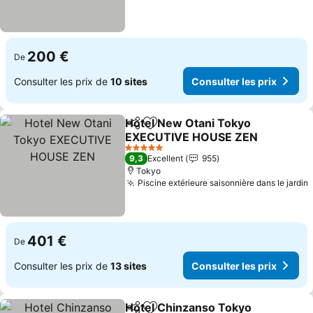
200 €
De
Consulter les prix de
10 sites
Consulter les prix
Hotel New Otani Tokyo
Partager
Ajouter à mes favoris
EXECUTIVE HOUSE ZEN
Consulter les prix
5 Étoiles
9,3
Excellent
955
Tokyo
Piscine extérieure saisonnière dans le jardin
C
401 €
De
Consulter les prix de
13 sites
Consulter les prix
Hotel Chinzanso Tokyo