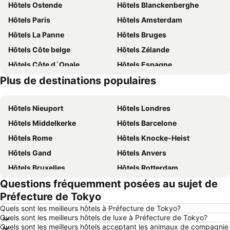
Hôtels Ostende
Hôtels Blanckenberghe
Hôtels Paris
Hôtels Amsterdam
Hôtels La Panne
Hôtels Bruges
Hôtels Côte belge
Hôtels Zélande
Hôtels Côte d´Opale
Hôtels Espagne
Plus de destinations populaires
Hôtels Belgique
Hôtels Ardennes belges
Hôtels Nieuport
Hôtels Londres
Hôtels Middelkerke
Hôtels Barcelone
Hôtels Rome
Hôtels Knocke-Heist
Hôtels Gand
Hôtels Anvers
Hôtels Bruxelles
Hôtels Rotterdam
Questions fréquemment posées au sujet de
Hôtels Maastricht
Hôtels Durbuy
Préfecture de Tokyo
Hôtels Hasselt
Hôtels New York
Quels sont les meilleurs hôtels à Préfecture de Tokyo?
Hôtels Boulogne-sur-Mer
Hôtels Le Coq
Quels sont les meilleurs hôtels de luxe à Préfecture de Tokyo?
Quels sont les meilleurs hôtels acceptant les animaux de compagnie
Hôtels Le Touquet-Paris-Plage
Hôtels Dunkerque