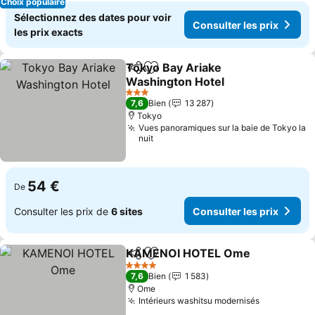
Choix populaire
Sélectionnez des dates pour voir
Consulter les prix
les prix exacts
Tokyo Bay Ariake
Partager
Ajouter à mes favoris
Washington Hotel
Consulter les prix
3 Étoiles
7,6
Bien
13 287
Tokyo
Vues panoramiques sur la baie de Tokyo la
nuit
54 €
De
Consulter les prix de
6 sites
Consulter les prix
KAMENOI HOTEL Ome
Partager
Ajouter à mes favoris
Con
4 Étoiles
7,6
Bien
1 583
Ome
Intérieurs washitsu modernisés
Consulter 