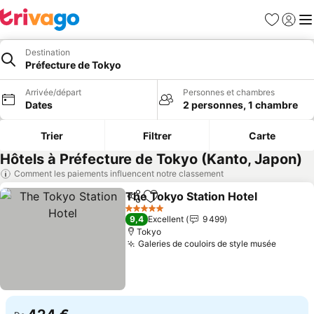
Favoris
Se con
Me
Destination
Préfecture de Tokyo
Arrivée/départ
Personnes et chambres
Dates
2 personnes, 1 chambre
Trier
Filtrer
Carte
Hôtels à Préfecture de Tokyo (Kanto, Japon)
Comment les paiements influencent notre classement
The Tokyo Station Hotel
Partager
Ajouter à mes favoris
Co
5 Étoiles
9,4
Excellent
9 499
Tokyo
Galeries de couloirs de style musée
Consult