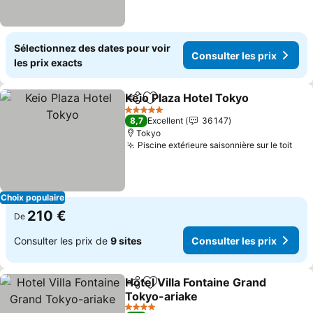
Sélectionnez des dates pour voir
Consulter les prix
les prix exacts
Keio Plaza Hotel Tokyo
Partager
Ajouter à mes favoris
Con
5 Étoiles
8,7
Excellent
36 147
Tokyo
Piscine extérieure saisonnière sur le toit
Cons
Choix populaire
210 €
De
Consulter les prix de
9 sites
Consulter les prix
Hotel Villa Fontaine Grand
Partager
Ajouter à mes favoris
Tokyo-ariake
Consulter les prix
4 Étoiles