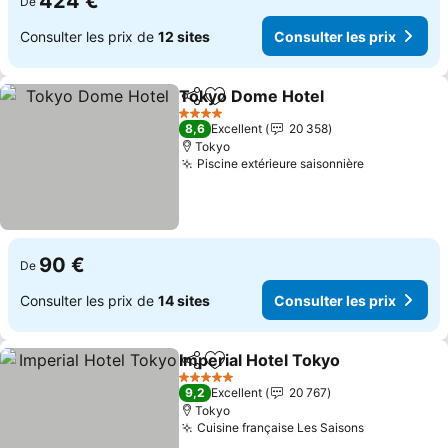
424 €
De
Consulter les prix de
12 sites
Consulter les prix
Tokyo Dome Hotel
Partager
Ajouter à mes favoris
Consulte
4 Étoiles
8,6
Excellent
20 358
Tokyo
Piscine extérieure saisonnière
Consulter l
90 €
De
Consulter les prix de
14 sites
Consulter les prix
Imperial Hotel Tokyo
Partager
Ajouter à mes favoris
Consul
5 Étoiles
9,2
Excellent
20 767
Tokyo
Cuisine française Les Saisons
Consulter l