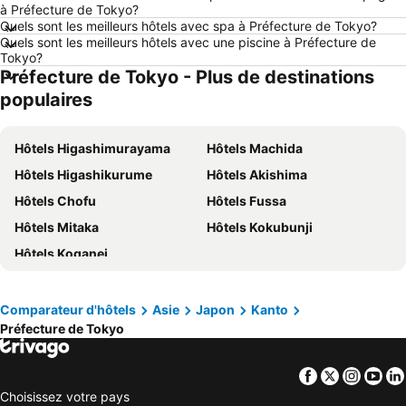
à Préfecture de Tokyo?
Hôtels Málaga
Hôtels France
Quels sont les meilleurs hôtels avec spa à Préfecture de Tokyo?
Quels sont les meilleurs hôtels avec une piscine à Préfecture de
Hôtels Luxembourg
Hôtels Ténérife
Tokyo?
Préfecture de Tokyo - Plus de destinations
Hôtels Majorque
Hôtels Ibiza
populaires
Hôtels Italie
Hôtels Normandie
Hôtels Pays-Bas
Hôtels Grèce
Hôtels Higashimurayama
Hôtels Machida
Hôtels Île de Rhodes
Hôtels Crète
Hôtels Higashikurume
Hôtels Akishima
Hôtels Lac de Garde
Hôtels Costa Brava
Hôtels Chofu
Hôtels Fussa
Hôtels Bretagne
Hôtels Mosel/ Saar
Hôtels Mitaka
Hôtels Kokubunji
Hôtels Sicile
Hôtels Malte
Hôtels Koganei
Hôtels Grande Canarie
Hôtels Turquie
Comparateur d'hôtels
Asie
Japon
Kanto
Préfecture de Tokyo
Facebook
Twitter
Insta
Yo
Choisissez votre pays