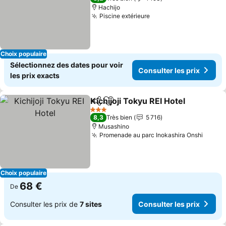
Hachijo
Piscine extérieure
Consulter les prix
Choix populaire
Sélectionnez des dates pour voir
Consulter les prix
les prix exacts
Kichijoji Tokyu REI Hotel
Partager
Ajouter à mes favoris
Co
3 Étoiles
8,3
Très bien
5 716
Musashino
Promenade au parc Inokashira Onshi
Consul
Choix populaire
68 €
De
Consulter les prix de
7 sites
Consulter les prix