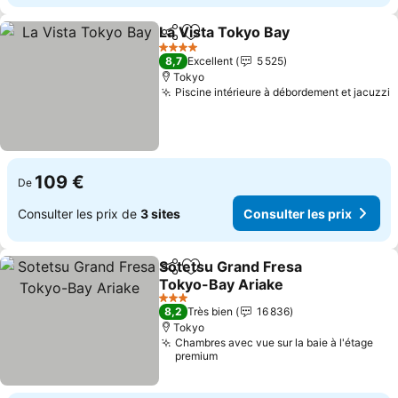
La Vista Tokyo Bay
Partager
Ajouter à mes favoris
Consult
4 Étoiles
8,7
Excellent
5 525
Tokyo
Piscine intérieure à débordement et jacuzzi
C
109 €
De
Consulter les prix de
3 sites
Consulter les prix
Sotetsu Grand Fresa
Partager
Ajouter à mes favoris
Tokyo-Bay Ariake
Consulter les prix
3 Étoiles
8,2
Très bien
16 836
Tokyo
Chambres avec vue sur la baie à l'étage
premium