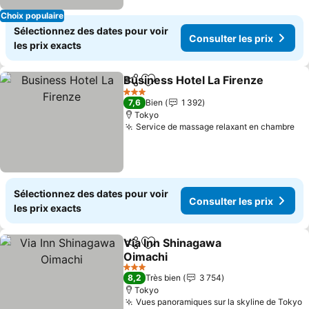
Choix populaire
Sélectionnez des dates pour voir
Consulter les prix
les prix exacts
Business Hotel La Firenze
Partager
Ajouter à mes favoris
3 Étoiles
7,6
Bien
1 392
Tokyo
Service de massage relaxant en chambre
Co
Sélectionnez des dates pour voir
Consulter les prix
les prix exacts
Via Inn Shinagawa
Partager
Ajouter à mes favoris
Oimachi
Consulter les prix
3 Étoiles
8,2
Très bien
3 754
Tokyo
Vues panoramiques sur la skyline de Tokyo
C