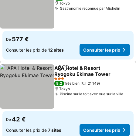
Tokyo
Gastronomie reconnue par Michelin
Consult
577 €
De
Consulter les prix de
12 sites
Consulter les prix
APA Hotel & Resort
Partager
Ajouter à mes favoris
Ryogoku Ekimae Tower
Consulter les prix
3 Étoiles
8,2
Très bien
21 149
Tokyo
Piscine sur le toit avec vue sur la ville
Consu
42 €
De
Consulter les prix de
7 sites
Consulter les prix