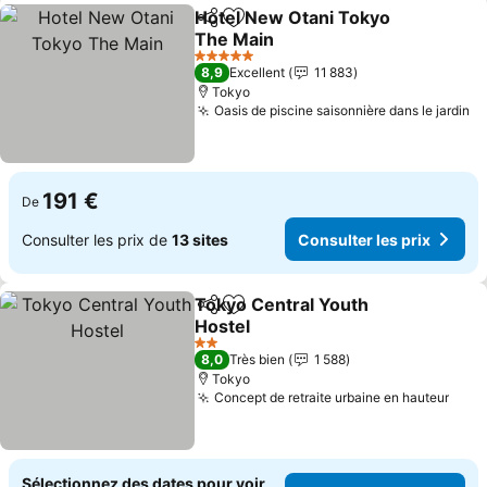
Hotel New Otani Tokyo
Partager
Ajouter à mes favoris
The Main
Consulter les prix
5 Étoiles
8,9
Excellent
11 883
Tokyo
Oasis de piscine saisonnière dans le jardin
Co
191 €
De
Consulter les prix de
13 sites
Consulter les prix
Tokyo Central Youth
Partager
Ajouter à mes favoris
Hostel
Consulter les prix
2 Étoiles
8,0
Très bien
1 588
Tokyo
Concept de retraite urbaine en hauteur
Cons
Sélectionnez des dates pour voir