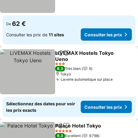
62 €
De
Consulter les prix de
11 sites
Consulter les prix
LiVEMAX Hostels Tokyo
Partager
Ajouter à mes favoris
Ueno
Consulter les prix
3 Étoiles
8,3
Très bien
6
Tokyo
Laverie automatique sur place
Consulter l
Sélectionnez des dates pour voir
Consulter les prix
les prix exacts
Palace Hotel Tokyo
Partager
Ajouter à mes favoris
Consult
5 Étoiles
9,3
Excellent
9 798