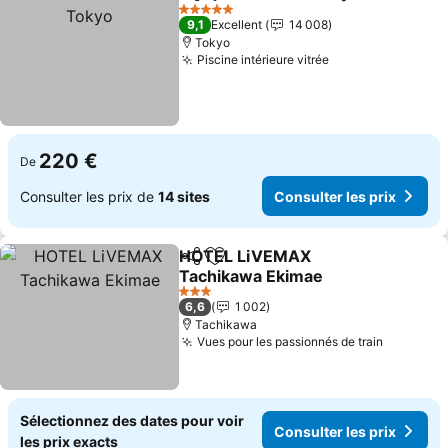
Partager
Ajouter à mes favoris
Con
5 Étoiles
9,1
Excellent
14 008
Tokyo
Piscine intérieure vitrée
Consulter les pr
220 €
De
Consulter les prix de
14 sites
Consulter les prix
HOTEL LiVEMAX
Partager
Ajouter à mes favoris
Tachikawa Ekimae
Consulter les prix
3 Étoiles
6,6
1 002
Tachikawa
Vues pour les passionnés de train
Consulte
Sélectionnez des dates pour voir
Consulter les prix
les prix exacts