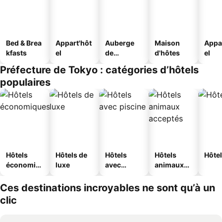
Bed & Brea
Appart'hôt
Auberge
Maison
Appa
kfasts
el
de
d'hôtes
el
jeunesse
Préfecture de Tokyo : catégories d’hôtels
populaires
Hôtels
Hôtels de
Hôtels
Hôtels
Hôtel
économiq
luxe
avec
animaux
ues
piscine
acceptés
Ces destinations incroyables ne sont qu’à un
clic