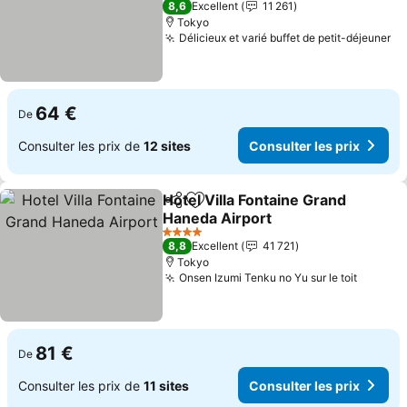
8,6
Excellent
11 261
Tokyo
Délicieux et varié buffet de petit-déjeuner
Co
64 €
De
Consulter les prix de
12 sites
Consulter les prix
Hotel Villa Fontaine Grand
Partager
Ajouter à mes favoris
Haneda Airport
Consulter les prix
4 Étoiles
8,8
Excellent
41 721
Tokyo
Onsen Izumi Tenku no Yu sur le toit
Consult
81 €
De
Consulter les prix de
11 sites
Consulter les prix