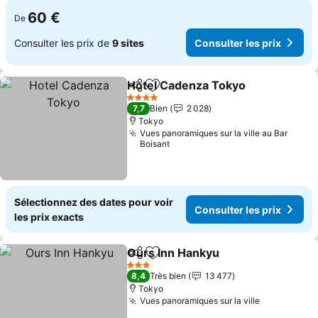
60 €
De
Consulter les prix de
9 sites
Consulter les prix
Hotel Cadenza Tokyo
Partager
Ajouter à mes favoris
Consu
4 Étoiles
7,7
Bien
2 028
Tokyo
Vues panoramiques sur la ville au Bar
Boisant
Sélectionnez des dates pour voir
Consulter les prix
les prix exacts
Ours Inn Hankyu
Partager
Ajouter à mes favoris
Consulter 
3 Étoiles
8,4
Très bien
13 477
Tokyo
Vues panoramiques sur la ville
Consulter l