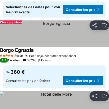
Sélectionnez des dates pour voir
Consulter les prix
les prix exacts
Choix populaire
Partager
Aj
Borgo Egnazia
Resort
Petit-déjeuner buffet exceptionnel
5 Étoiles
9,3
Excellent
5 629
Fasano
360 €
De
Consulter les prix de
9 sites
Consulter les prix
Partager
Aj