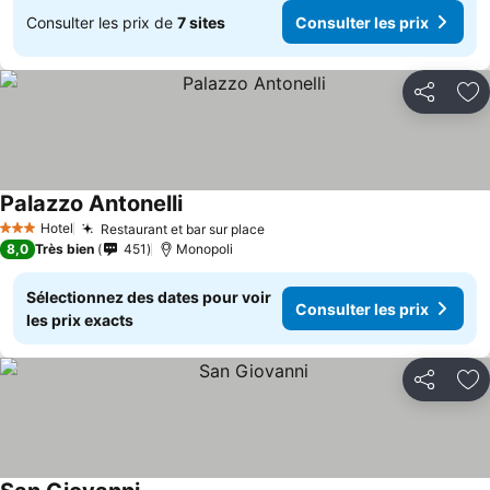
Consulter les prix de
7 sites
Consulter les prix
Partager
Aj
Palazzo Antonelli
Hotel
Restaurant et bar sur place
3 Étoiles
8,0
Très bien
451
Monopoli
Sélectionnez des dates pour voir
Consulter les prix
les prix exacts
Partager
Aj