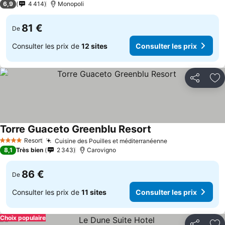
6,9
4 414
Monopoli
81 €
De
Consulter les prix de
12 sites
Consulter les prix
Partager
Aj
Torre Guaceto Greenblu Resort
Resort
Cuisine des Pouilles et méditerranéenne
4 Étoiles
8,1
Très bien
2 343
Carovigno
86 €
De
Consulter les prix de
11 sites
Consulter les prix
Choix populaire