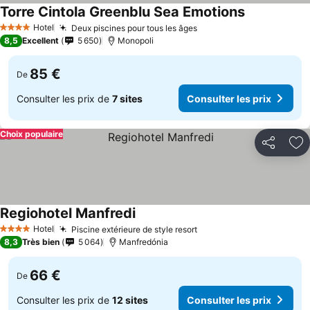
Torre Cintola Greenblu Sea Emotions
Hotel
Deux piscines pour tous les âges
4 Étoiles
8,5
Excellent
5 650
Monopoli
85 €
De
Consulter les prix de
7 sites
Consulter les prix
Choix populaire
Partager
Aj
Regiohotel Manfredi
Hotel
Piscine extérieure de style resort
4 Étoiles
8,3
Très bien
5 064
Manfredónia
66 €
De
Consulter les prix de
12 sites
Consulter les prix