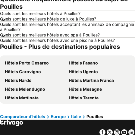
Pouilles
Hôtels Le Touquet-Paris-Plage
Hôtels Durbuy
Quels sont les meilleurs hôtels à Pouilles?
Hôtels Dunkerque
Hôtels Málaga
Quels sont les meilleurs hôtels de luxe à Pouilles?
Quels sont les meilleurs hôtels acceptant les animaux de compagnie
Hôtels Maastricht
Hôtels La Haye
à Pouilles?
Hôtels Boulogne-sur-Mer
Hôtels Ardennes belges
Quels sont les meilleurs hôtels avec spa à Pouilles?
Quels sont les meilleurs hôtels avec une piscine à Pouilles?
Hôtels Majorque
Hôtels Ténérife
Pouilles - Plus de destinations populaires
Hôtels France
Hôtels Ibiza
Hôtels Normandie
Hôtels Italie
Hôtels Porto Cesareo
Hôtels Fasano
Hôtels Pays-Bas
Hôtels Lac de Garde
Hôtels Carovigno
Hôtels Ugento
Hôtels Crète
Hôtels Île de Rhodes
Hôtels Nardò
Hôtels Martina Franca
Hôtels Malte
Hôtels Costa Brava
Hôtels Melendugno
Hôtels Mesagne
Hôtels Bretagne
Hôtels Grèce
Hôtels Mattinata
Hôtels Tarente
Hôtels Côte néerlandaise
Hôtels Turquie
Hôtels Manfredónia
Hôtels Castrignano del Capo
Hôtels Sicile
Hôtels Forêt-Noire
Hôtels Conversano
Hôtels Locorotondo
Comparateur d'hôtels
Europe
Italie
Pouilles
Hôtels Santa Cesarea Terme
Hôtels Castellaneta
Facebook
Twitter
Insta
Yo
Hôtels Rodi Garganico
Hôtels Turi