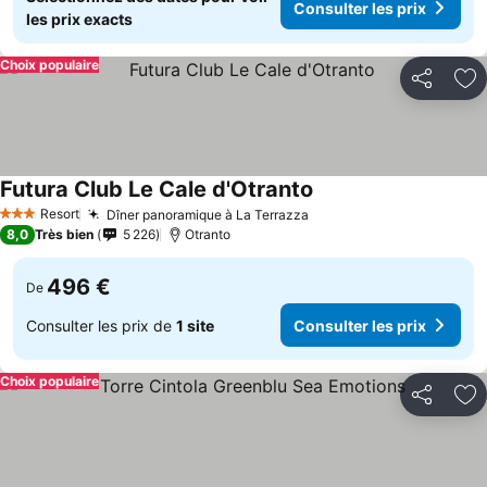
Consulter les prix
les prix exacts
Choix populaire
Partager
Aj
Futura Club Le Cale d'Otranto
Resort
Dîner panoramique à La Terrazza
3 Étoiles
8,0
Très bien
5 226
Otranto
496 €
De
Consulter les prix de
1 site
Consulter les prix
Choix populaire
Partager
Aj