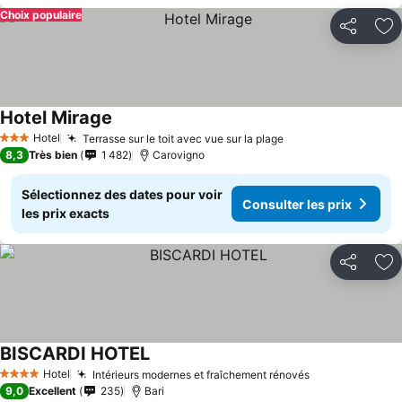
Choix populaire
Partager
Aj
Hotel Mirage
Hotel
Terrasse sur le toit avec vue sur la plage
3 Étoiles
8,3
Très bien
1 482
Carovigno
Sélectionnez des dates pour voir
Consulter les prix
les prix exacts
Partager
Aj
BISCARDI HOTEL
Hotel
Intérieurs modernes et fraîchement rénovés
4 Étoiles
9,0
Excellent
235
Bari