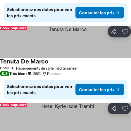
Sélectionnez des dates pour voir
Consulter les prix
les prix exacts
Choix populaire
Partager
Aj
Tenuta De Marco
Hotel
Hébergements de style méditerranéen
8,3
Très bien
259
Presicce
Sélectionnez des dates pour voir
Consulter les prix
les prix exacts
Choix populaire
Partager
Aj