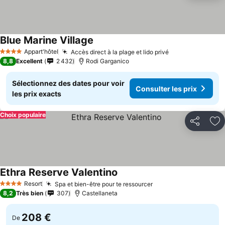
Blue Marine Village
Appart'hôtel
Accès direct à la plage et lido privé
4 Étoiles
8,8
Excellent
2 432
Rodi Garganico
Sélectionnez des dates pour voir
Consulter les prix
les prix exacts
Choix populaire
Partager
Aj
Ethra Reserve Valentino
Resort
Spa et bien-être pour te ressourcer
4 Étoiles
8,2
Très bien
307
Castellaneta
208 €
De