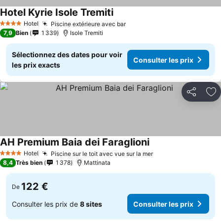
Hotel Kyrie Isole Tremiti
Hotel
Piscine extérieure avec bar
4 Étoiles
7,9
Bien
1 339
Isole Tremiti
Sélectionnez des dates pour voir
Consulter les prix
les prix exacts
Partager
Aj
AH Premium Baia dei Faraglioni
Hotel
Piscine sur le toit avec vue sur la mer
4 Étoiles
8,4
Très bien
1 378
Mattinata
122 €
De
Consulter les prix de
8 sites
Consulter les prix