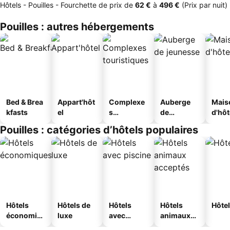
Hôtels - Pouilles -
Fourchette de prix
de
‎62 €
à
‎496 €
(Prix par nuit)
Pouilles : autres hébergements
Bed & Brea
Appart'hôt
Complexe
Auberge
Mais
kfasts
el
s
de
d'hô
touristique
jeunesse
Pouilles : catégories d’hôtels populaires
s
Hôtels
Hôtels de
Hôtels
Hôtels
Hôtel
économiq
luxe
avec
animaux
ues
piscine
acceptés