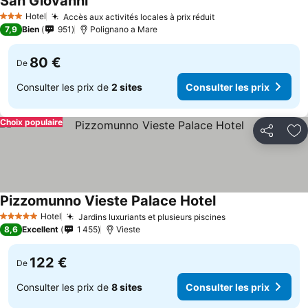
San Giovanni
Hotel
Accès aux activités locales à prix réduit
3 Étoiles
7,9
Bien
951
Polignano a Mare
80 €
De
Consulter les prix de
2 sites
Consulter les prix
Choix populaire
Partager
Aj
Pizzomunno Vieste Palace Hotel
Hotel
Jardins luxuriants et plusieurs piscines
5 Étoiles
8,6
Excellent
1 455
Vieste
122 €
De
Consulter les prix de
8 sites
Consulter les prix