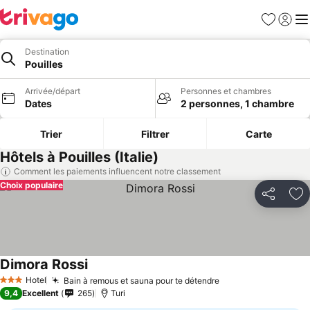
Favoris
Se con
Me
Destination
Pouilles
Arrivée/départ
Personnes et chambres
Dates
2 personnes, 1 chambre
Trier
Filtrer
Carte
Hôtels à Pouilles (Italie)
Comment les paiements influencent notre classement
Choix populaire
Partager
Aj
Dimora Rossi
Hotel
Bain à remous et sauna pour te détendre
3 Étoiles
9,4
Excellent
265
Turi