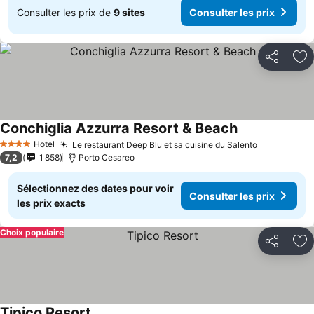
Consulter les prix de
9 sites
Consulter les prix
Partager
Aj
Conchiglia Azzurra Resort & Beach
Hotel
Le restaurant Deep Blu et sa cuisine du Salento
4 Étoiles
7,2
1 858
Porto Cesareo
Sélectionnez des dates pour voir
Consulter les prix
les prix exacts
Choix populaire
Partager
Aj
Tipico Resort