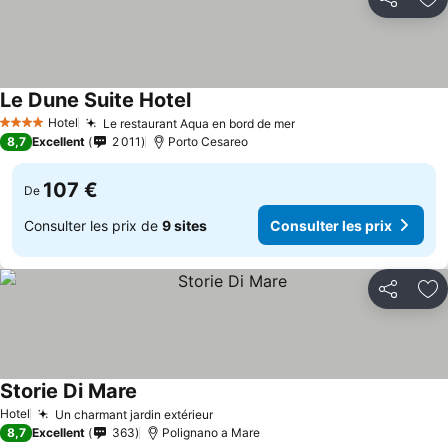
Partager
Aj
Le Dune Suite Hotel
Hotel
Le restaurant Aqua en bord de mer
4 Étoiles
8,7
Excellent
2 011
Porto Cesareo
107 €
De
Consulter les prix de
9 sites
Consulter les prix
Partager
Aj
Storie Di Mare
Hotel
Un charmant jardin extérieur
8,7
Excellent
363
Polignano a Mare