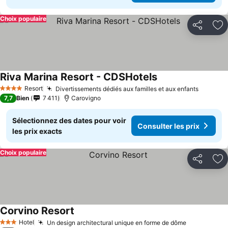
Choix populaire
Partager
Aj
Riva Marina Resort - CDSHotels
Resort
Divertissements dédiés aux familles et aux enfants
4 Étoiles
7,7
Bien
7 411
Carovigno
Sélectionnez des dates pour voir
Consulter les prix
les prix exacts
Choix populaire
Partager
Aj
Corvino Resort
Hotel
Un design architectural unique en forme de dôme
3 Étoiles