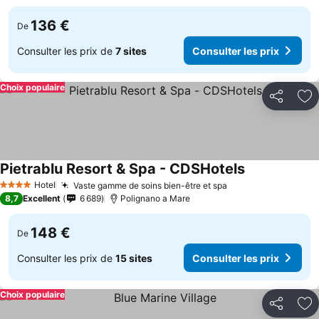
136 €
De
Consulter les prix de
7 sites
Consulter les prix
Choix populaire
Partager
Aj
Pietrablu Resort & Spa - CDSHotels
Hotel
Vaste gamme de soins bien-être et spa
4 Étoiles
8,7
Excellent
6 689
Polignano a Mare
148 €
De
Consulter les prix de
15 sites
Consulter les prix
Choix populaire
Partager
Aj