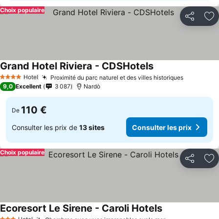
Choix populaire
Partager
Aj
Grand Hotel Riviera - CDSHotels
Hotel
Proximité du parc naturel et des villes historiques
4 Étoiles
9,0
Excellent
3 087
Nardò
110 €
De
Consulter les prix de
13 sites
Consulter les prix
Choix populaire
Partager
Aj
Ecoresort Le Sirene - Caroli Hotels