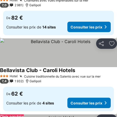
Hotel
Chambres avec vues imprenables sur la mer
3 Étoiles
7,0
2 981
Gallipoli
82 €
De
Consulter les prix de
14 sites
Consulter les prix
Partager
Aj
Bellavista Club - Caroli Hotels
Hotel
Cuisine traditionnelle du Salento avec vue sur la mer
3 Étoiles
7,4
1 932
Gallipoli
62 €
De
Consulter les prix de
4 sites
Consulter les prix
Choix populaire