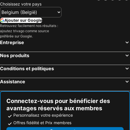
Choisissez votre pays
Hôtels San Giovanni Rotondo
Hôtels Castellana Grotte
Hôtels Trani
Hôtels Cellino San Marco
Ajouter sur Google
Hôtels Péschici
Hôtels Cisternino
Retrouvez facilement nos résultats :
ajoutez trivago comme source
Hôtels Tricase
Hôtels Giovinazzo
préférée sur Google.
Hôtels Cutrofiano
Hôtels Mola di Bari
Entreprise
Hôtels Gravina in Puglia
Hôtels Vernole
Nos produits
Hôtels Santa Maria di Leuca
Hôtels Margherita di Savoia
Hôtels Uggiano La Chiesa
Hôtels Biscéglie
Conditions et politiques
Hôtels San Vito dei Normanni
Hôtels Putignano
Assistance
Hôtels Monte Sant'Angelo
Hôtels Minervino di Lecce
Hôtels Alliste
Hôtels Salve
Connectez-vous pour bénéficier des
avantages réservés aux membres
Personnalisez votre expérience
Offres fidélité et Prix membres