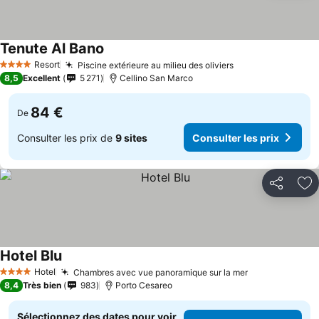
Tenute Al Bano
Resort
Piscine extérieure au milieu des oliviers
4 Étoiles
8,5
Excellent
5 271
Cellino San Marco
84 €
De
Consulter les prix de
9 sites
Consulter les prix
Partager
Aj
Hotel Blu
Hotel
Chambres avec vue panoramique sur la mer
4 Étoiles
8,4
Très bien
983
Porto Cesareo
Sélectionnez des dates pour voir