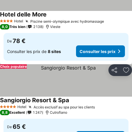
Hotel delle More
Hotel
Piscine semi-olympique avec hydromassage
4 Étoiles
8,0
Très bien
2 138
Vieste
78 €
De
Consulter les prix de
8 sites
Consulter les prix
Choix populaire
Partager
Aj
Sangiorgio Resort & Spa
Hotel
Accès exclusif au spa pour les clients
5 Étoiles
8,8
Excellent
1 247
Cutrofiano
65 €
De