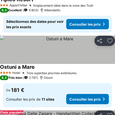
Appart'hôtel
Emplacement idéal dans la zone des Trulli
3 Étoiles
9,3
Excellent
4 803
Alberobello
Sélectionnez des dates pour voir
Consulter les prix
les prix exacts
Partager
Aj
Ostuni a Mare
Hotel
Trois superbes piscines extérieures
4 Étoiles
8,3
Très bien
2 797
Ostuni
181 €
De
Consulter les prix de
11 sites
Consulter les prix
Choix populaire