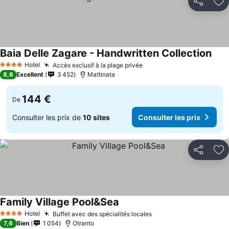
Partager
Aj
Baia Delle Zagare - Handwritten Collection
Hotel
Accès exclusif à la plage privée
4 Étoiles
8,6
Excellent
3 452
Mattinata
144 €
De
Consulter les prix de
10 sites
Consulter les prix
Partager
Aj
Family Village Pool&Sea
Hotel
Buffet avec des spécialités locales
4 Étoiles
7,6
Bien
1 054
Otranto