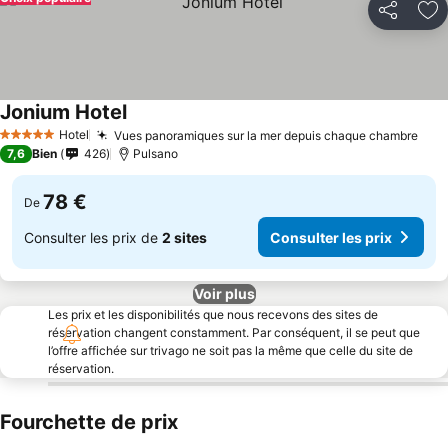
Partager
Aj
Jonium Hotel
Hotel
Vues panoramiques sur la mer depuis chaque chambre
5 Étoiles
7,6
Bien
426
Pulsano
78 €
De
Consulter les prix de
2 sites
Consulter les prix
Voir plus
Les prix et les disponibilités que nous recevons des sites de
réservation changent constamment. Par conséquent, il se peut que
l’offre affichée sur trivago ne soit pas la même que celle du site de
réservation.
Fourchette de prix