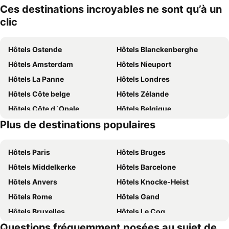
Ces destinations incroyables ne sont qu’à un
clic
Hôtels Ostende
Hôtels Blanckenberghe
Hôtels Amsterdam
Hôtels Nieuport
Hôtels La Panne
Hôtels Londres
Hôtels Côte belge
Hôtels Zélande
Hôtels Côte d´Opale
Hôtels Belgique
Plus de destinations populaires
Hôtels Luxembourg
Hôtels Espagne
Hôtels Paris
Hôtels Bruges
Hôtels Middelkerke
Hôtels Barcelone
Hôtels Anvers
Hôtels Knocke-Heist
Hôtels Rome
Hôtels Gand
Hôtels Bruxelles
Hôtels Le Coq
Questions fréquemment posées au sujet de
Hôtels Rotterdam
Hôtels Hasselt