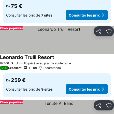
75 €
De
Consulter les prix de
7 sites
Consulter les prix
Choix populaire
Partager
Aj
Leonardo Trulli Resort
Resort
Un trullo privé avec piscine souterraine
9,6
Excellent
1 318
Locorotondo
259 €
De
Consulter les prix de
9 sites
Consulter les prix
Choix populaire
Partager
Aj