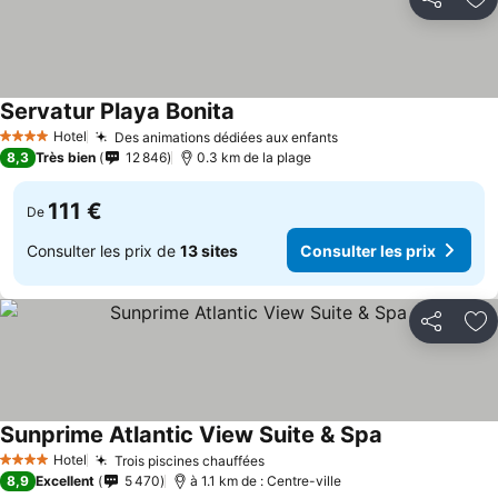
Partager
Aj
Servatur Playa Bonita
Consulter les prix
Hotel
Des animations dédiées aux enfants
Consulter les prix
4 Étoiles
8,3
Très bien
12 846
0.3 km de la plage
111 €
De
Consulter les prix de
13 sites
Consulter les prix
Partager
Aj
Sunprime Atlantic View Suite & Spa
Consulter les 
Hotel
Trois piscines chauffées
Consulter les prix
4 Étoiles
8,9
Excellent
5 470
à 1.1 km de : Centre-ville