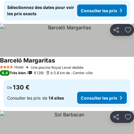
Sélectionnez des dates pour voir
Consulter les prix
les prix exacts
Partager
Aj
Barceló Margaritas
Consulter les prix
Hotel
Une piscine Royal Level dédiée
Consulter les prix
4 Étoiles
8,4
Très bien
8 128
à 0.8 km de : Centre-ville
130 €
De
Consulter les prix de
14 sites
Consulter les prix
Partager
Aj