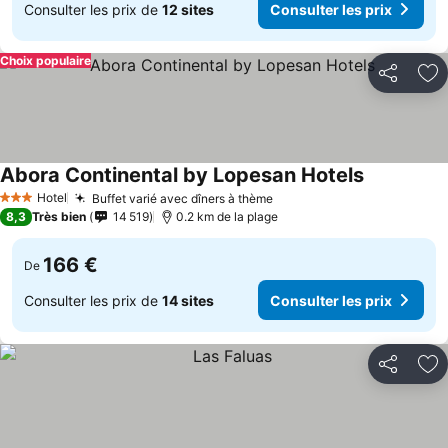
Consulter les prix de
12 sites
Consulter les prix
Choix populaire
Partager
Aj
Abora Continental by Lopesan Hotels
Consulter l
Hotel
Buffet varié avec dîners à thème
Consulter les prix
3 Étoiles
8,3
Très bien
14 519
0.2 km de la plage
166 €
De
Consulter les prix de
14 sites
Consulter les prix
Partager
Aj