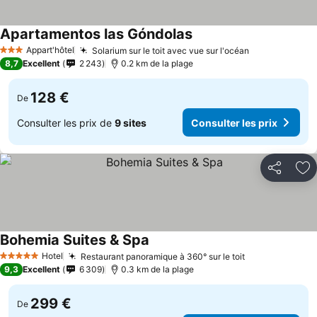
Apartamentos las Góndolas
Consulter les prix
Appart'hôtel
Solarium sur le toit avec vue sur l'océan
Consulter les
3 Étoiles
8,7
Excellent
2 243
0.2 km de la plage
128 €
De
Consulter les prix de
9 sites
Consulter les prix
Partager
Aj
Bohemia Suites & Spa
Consulter les prix
Hotel
Restaurant panoramique à 360° sur le toit
Consulter les
5 Étoiles
9,3
Excellent
6 309
0.3 km de la plage
299 €
De