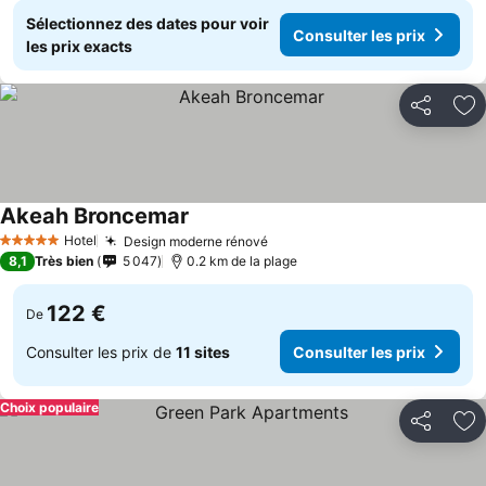
Sélectionnez des dates pour voir
Consulter les prix
les prix exacts
Partager
Aj
Akeah Broncemar
Consulter les prix
Hotel
Design moderne rénové
Consulter les prix
5 Étoiles
8,1
Très bien
5 047
0.2 km de la plage
122 €
De
Consulter les prix de
11 sites
Consulter les prix
Choix populaire
Partager
Aj