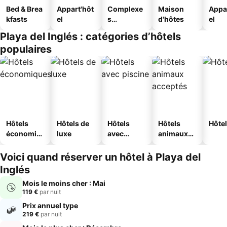
Bed & Brea
Appart'hôt
Complexe
Maison
Appa
kfasts
el
s
d'hôtes
el
touristique
Playa del Inglés : catégories d’hôtels
s
populaires
Hôtels
Hôtels de
Hôtels
Hôtels
Hôtel
économiq
luxe
avec
animaux
ues
piscine
acceptés
Voici quand réserver un hôtel à Playa del
Inglés
Mois le moins cher : Mai
119 €
par nuit
Prix annuel type
219 €
par nuit