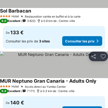
Sol Barbacan
Consulter les prix
Hotel
Restauration variée en buffet et à la carte
Consulter les p
4 Étoiles
9,0
Excellent
3 822
à 0.6 km de : Centre-ville
133 €
De
Consulter les prix de
3 sites
Consulter les prix
Partager
Aj
MUR Neptuno Gran Canaria - Adults Only
Consul
Hotel
Accès direct au Yumbo Center
Consulter les prix
4 Étoiles
8,8
Excellent
7 171
à 0.3 km de : Centre-ville
140 €
De