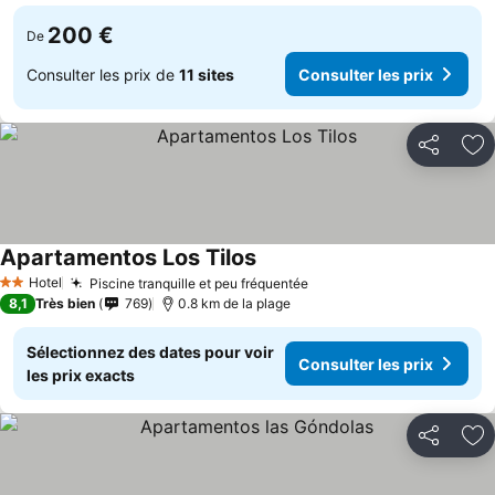
200 €
De
Consulter les prix de
11 sites
Consulter les prix
Partager
Aj
Apartamentos Los Tilos
Consulter les prix
Hotel
Piscine tranquille et peu fréquentée
Consulter les prix
2 Étoiles
8,1
Très bien
769
0.8 km de la plage
Sélectionnez des dates pour voir
Consulter les prix
les prix exacts
Partager
Aj