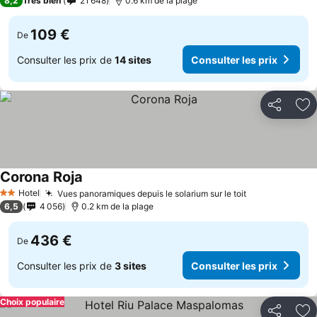
8,2
Très bien
21 648
0.6 km de la plage
109 €
De
Consulter les prix de
14 sites
Consulter les prix
Partager
Aj
Corona Roja
Consulter les prix
Hotel
Vues panoramiques depuis le solarium sur le toit
Consulter les
2 Étoiles
6,5
4 056
0.2 km de la plage
436 €
De
Consulter les prix de
3 sites
Consulter les prix
Choix populaire