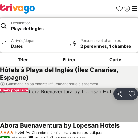
Favoris
Se con
Me
Destination
Playa del Inglés
Arrivée/départ
Personnes et chambres
Dates
2 personnes, 1 chambre
Trier
Filtrer
Carte
Hôtels à Playa del Inglés (Îles Canaries,
Espagne)
Comment les paiements influencent notre classement
Choix populaire
Partager
Aj
Abora Buenaventura by Lopesan Hotels
Consulte
Hotel
Chambres familiales avec tentes ludiques
Consulter les p
4 Étoiles