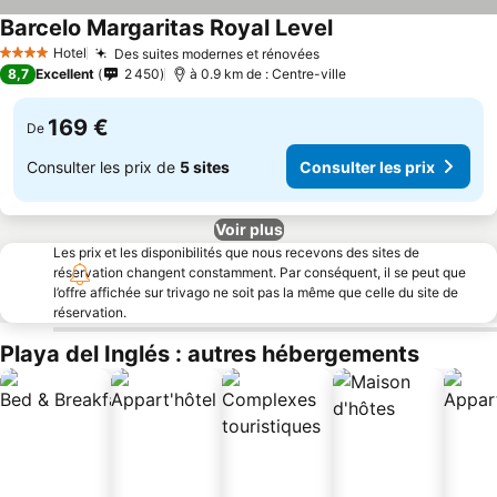
Barcelo Margaritas Royal Level
Consulter les prix
Hotel
Des suites modernes et rénovées
Consulter les prix
4 Étoiles
8,7
Excellent
2 450
à 0.9 km de : Centre-ville
169 €
De
Consulter les prix de
5 sites
Consulter les prix
Voir plus
Les prix et les disponibilités que nous recevons des sites de
réservation changent constamment. Par conséquent, il se peut que
l’offre affichée sur trivago ne soit pas la même que celle du site de
réservation.
Playa del Inglés : autres hébergements