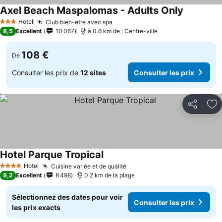
Axel Beach Maspalomas - Adults Only
Consulter 
Hotel
Club bien-être avec spa
Consulter les prix
3 Étoiles
8,5
Excellent
10 067
à 0.6 km de : Centre-ville
108 €
De
Consulter les prix de
12 sites
Consulter les prix
Partager
Aj
Hotel Parque Tropical
Consulter les prix
Hotel
Cuisine variée et de qualité
Consulter les prix
4 Étoiles
9,2
Excellent
8 498
0.2 km de la plage
Sélectionnez des dates pour voir
Consulter les prix
les prix exacts