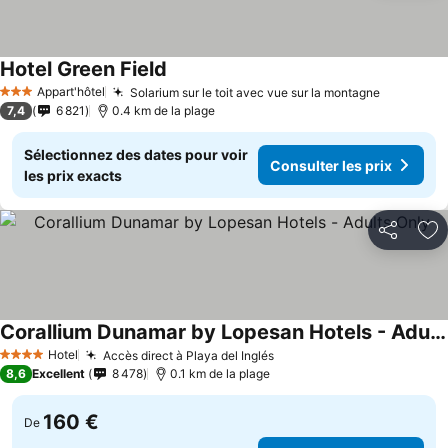
Hotel Green Field
Consulter les prix
Appart'hôtel
Solarium sur le toit avec vue sur la montagne
Consulter
3 Étoiles
7,4
6 821
0.4 km de la plage
Sélectionnez des dates pour voir
Consulter les prix
les prix exacts
Partager
Aj
Corallium Dunamar by Lopesan Hotels - Adults Only
Consulter les prix
Hotel
Accès direct à Playa del Inglés
Consulter les prix
4 Étoiles
8,6
Excellent
8 478
0.1 km de la plage
160 €
De