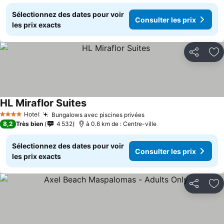
Sélectionnez des dates pour voir
Consulter les prix
les prix exacts
Partager
Aj
HL Miraflor Suites
Consulter les prix
Hotel
Bungalows avec piscines privées
Consulter les prix
4 Étoiles
8,2
Très bien
4 532
à 0.6 km de : Centre-ville
Sélectionnez des dates pour voir
Consulter les prix
les prix exacts
Partager
Aj