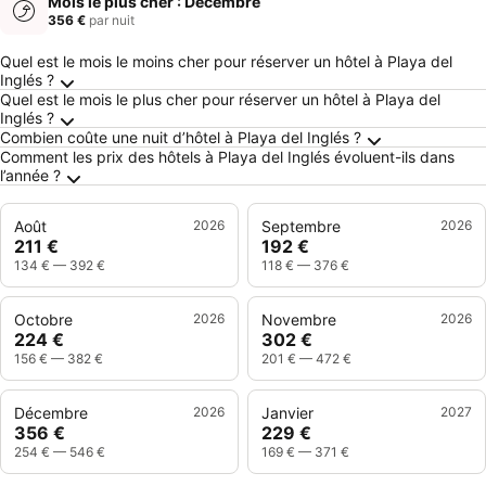
Mois le plus cher : Décembre
356 €
par nuit
Questions fréquemment posées au sujet de Pl
Quel est le mois le moins cher pour réserver un hôtel à Playa del
Inglés ?
Quel est le mois le plus cher pour réserver un hôtel à Playa del
Inglés ?
Combien coûte une nuit d’hôtel à Playa del Inglés ?
Comment les prix des hôtels à Playa del Inglés évoluent-ils dans
l’année ?
Août
2026
Septembre
2026
211 €
192 €
134 €
—
392 €
118 €
—
376 €
Octobre
2026
Novembre
2026
224 €
302 €
156 €
—
382 €
201 €
—
472 €
Décembre
2026
Janvier
2027
356 €
229 €
254 €
—
546 €
169 €
—
371 €