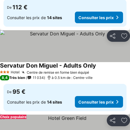
112 €
De
Consulter les prix de
14 sites
Consulter les prix
Partager
Aj
Servatur Don Miguel - Adults Only
Consulter les p
Hotel
Centre de remise en forme bien équipé
Consulter les prix
3 Étoiles
8,4
Très bien
11 034
à 0.5 km de : Centre-ville
95 €
De
Consulter les prix de
14 sites
Consulter les prix
Choix populaire
Partager
Aj