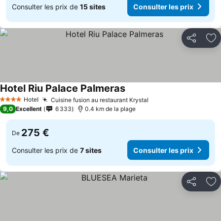
Consulter les prix de
15 sites
Consulter les prix
Partager
Aj
Hotel Riu Palace Palmeras
Consulter les prix
Hotel
Cuisine fusion au restaurant Krystal
Consulter les prix
4 Étoiles
9,0
Excellent
6 333
0.4 km de la plage
275 €
De
Consulter les prix de
7 sites
Consulter les prix
Partager
Aj