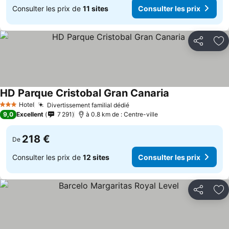
Consulter les prix de
11 sites
Consulter les prix
Partager
Aj
HD Parque Cristobal Gran Canaria
Consulter les p
Hotel
Divertissement familial dédié
Consulter les prix
3 Étoiles
9,0
Excellent
7 291
à 0.8 km de : Centre-ville
218 €
De
Consulter les prix de
12 sites
Consulter les prix
Partager
Aj