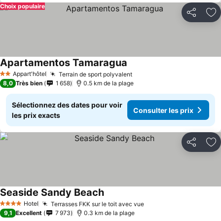
Choix populaire
Partager
Aj
Apartamentos Tamaragua
Consulter les prix
Appart'hôtel
Terrain de sport polyvalent
Consulter les prix
2 Étoiles
8,0
Très bien
1 658
0.5 km de la plage
Sélectionnez des dates pour voir
Consulter les prix
les prix exacts
Partager
Aj
Seaside Sandy Beach
Consulter les prix
Hotel
Terrasses FKK sur le toit avec vue
Consulter les prix
4 Étoiles
9,1
Excellent
7 973
0.3 km de la plage