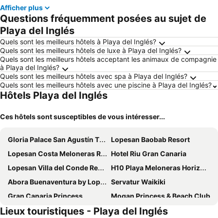
Afficher plus
Questions fréquemment posées au sujet de
Playa del Inglés
Quels sont les meilleurs hôtels à Playa del Inglés?
Quels sont les meilleurs hôtels de luxe à Playa del Inglés?
Quels sont les meilleurs hôtels acceptant les animaux de compagnie
à Playa del Inglés?
Quels sont les meilleurs hôtels avec spa à Playa del Inglés?
Quels sont les meilleurs hôtels avec une piscine à Playa del Inglés?
Hôtels Playa del Inglés
Ces hôtels sont susceptibles de vous intéresser...
Gloria Palace San Agustín Thalasso & Hotel
Lopesan Baobab Resort
Lopesan Costa Meloneras Resort & SPA
Hotel Riu Gran Canaria
Lopesan Villa del Conde Resort & Thalasso
H10 Playa Meloneras Horizons Collection
Abora Buenaventura by Lopesan Hotels
Servatur Waikiki
Gran Canaria Princess
Mogan Princess & Beach Club
Lieux touristiques - Playa del Inglés
Hotel Riu Palace Meloneras
Bull Eugenia Victoria & Spa