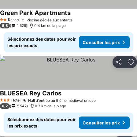
Green Park Apartments
Consulter les prix
Resort
Piscine dédiée aux enfants
Consulter les prix
2 Étoiles
6,8
1 629
0.4 km de la plage
Sélectionnez des dates pour voir
Consulter les prix
les prix exacts
Partager
Aj
BLUESEA Rey Carlos
Consulter les prix
Hotel
Hall d'entrée au thème médiéval unique
Consulter les prix
3 Étoiles
6,2
5 542
0.7 km de la plage
Sélectionnez des dates pour voir
Consulter les prix
les prix exacts