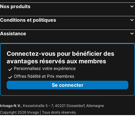
Valence, Valence Hôtels
Benidorm, Valence Hôtels
Jardin Del Atlantico
Hotel LIVVO Dunagolf Suites
Nos produits
Séville, Andalousie Hôtels
Lloret de Mar, Catalogne Hôtels
IG Nachosol Atlantic & Yaizasol by Servatur
Conditions et politiques
Torremolinos, Andalousie Hôtels
Assistance
Connectez-vous pour bénéficier des
avantages réservés aux membres
Personnalisez votre expérience
Offres fidélité et Prix membres
Se connecter
trivago N.V.
, Kesselstraße 5 – 7, 40221 Düsseldorf, Allemagne
Copyright 2026 trivago | Tous droits réservés.