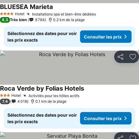
BLUESEA Marieta
Consulter les prix
Hotel
Installations spa et bien-être dédiées
Consulter les prix
4 Étoiles
8,3
Très bien
9 784
0.2 km de la plage
Sélectionnez des dates pour voir
Consulter les prix
les prix exacts
Partager
Aj
Roca Verde by Folias Hotels
Consulter les prix
Hotel
Activités pour les hôtes actifs
Consulter les prix
3 Étoiles
7,4
4 018
0.1 km de la plage
Sélectionnez des dates pour voir
Consulter les prix
les prix exacts