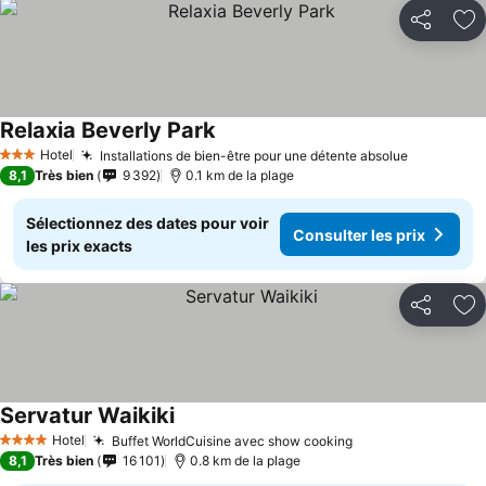
Partager
Aj
Relaxia Beverly Park
Consulter les prix
Hotel
Installations de bien-être pour une détente absolue
Consulter
3 Étoiles
8,1
Très bien
9 392
0.1 km de la plage
Sélectionnez des dates pour voir
Consulter les prix
les prix exacts
Partager
Aj
Servatur Waikiki
Consulter les prix
Hotel
Buffet WorldCuisine avec show cooking
Consulter les pr
4 Étoiles
8,1
Très bien
16 101
0.8 km de la plage