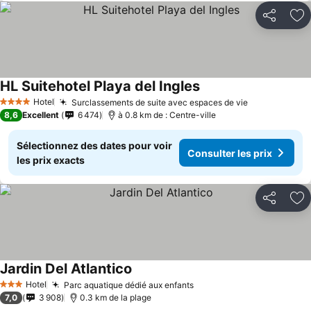
Partager
Aj
HL Suitehotel Playa del Ingles
Consulter les prix
Hotel
Surclassements de suite avec espaces de vie
Consulter le
4 Étoiles
8,6
Excellent
6 474
à 0.8 km de : Centre-ville
Sélectionnez des dates pour voir
Consulter les prix
les prix exacts
Partager
Aj
Jardin Del Atlantico
Consulter les prix
Hotel
Parc aquatique dédié aux enfants
Consulter les prix
3 Étoiles
7,0
3 908
0.3 km de la plage