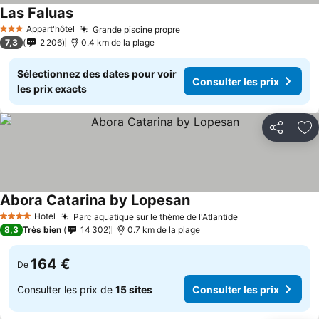
Las Faluas
Consulter les prix
Appart'hôtel
Grande piscine propre
Consulter les prix
3 Étoiles
7,3
2 206
0.4 km de la plage
Sélectionnez des dates pour voir
Consulter les prix
les prix exacts
Partager
Aj
Abora Catarina by Lopesan
Consulter les prix
Hotel
Parc aquatique sur le thème de l'Atlantide
Consulter les p
4 Étoiles
8,3
Très bien
14 302
0.7 km de la plage
164 €
De
Consulter les prix de
15 sites
Consulter les prix