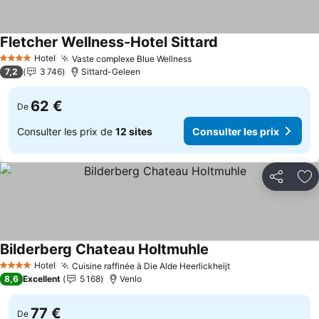
Fletcher Wellness-Hotel Sittard
Consulter les prix
Hotel
Vaste complexe Blue Wellness
Consulter les prix
4 Étoiles
7,2
3 746
Sittard-Geleen
62 €
De
Consulter les prix de
12 sites
Consulter les prix
Partager
Aj
Bilderberg Chateau Holtmuhle
Consulter les prix
Hotel
Cuisine raffinée à Die Alde Heerlickheijt
Consulter les pri
4 Étoiles
8,6
Excellent
5 168
Venlo
77 €
De