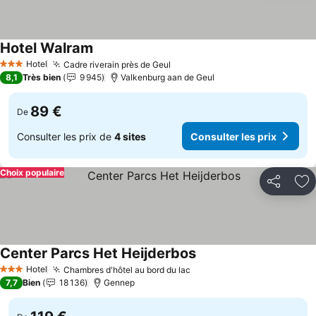
Hotel Walram
Consulter les prix
Hotel
Cadre riverain près de Geul
Consulter les prix
3 Étoiles
8,1
Très bien
9 945
Valkenburg aan de Geul
89 €
De
Consulter les prix de
4 sites
Consulter les prix
Choix populaire
Partager
Aj
Center Parcs Het Heijderbos
Consulter les prix
Hotel
Chambres d'hôtel au bord du lac
Consulter les prix
3 Étoiles
7,7
Bien
18 136
Gennep