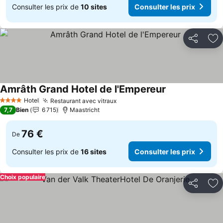
Consulter les prix de
10 sites
Consulter les prix
Partager
Aj
Amrâth Grand Hotel de l'Empereur
Consulter les p
Hotel
Restaurant avec vitraux
Consulter les prix
4 Étoiles
7,7
Bien
6 715
Maastricht
76 €
De
Consulter les prix de
16 sites
Consulter les prix
Choix populaire
Partager
Aj