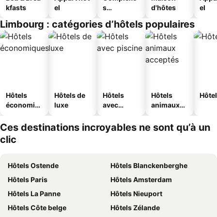
kfasts
el
s
d'hôtes
el
touristique
Limbourg : catégories d’hôtels populaires
s
Hôtels
Hôtels de
Hôtels
Hôtels
Hôtel
économiq
luxe
avec
animaux
ues
piscine
acceptés
Ces destinations incroyables ne sont qu’à un
clic
Hôtels Ostende
Hôtels Blanckenberghe
Hôtels Paris
Hôtels Amsterdam
Hôtels La Panne
Hôtels Nieuport
Hôtels Côte belge
Hôtels Zélande