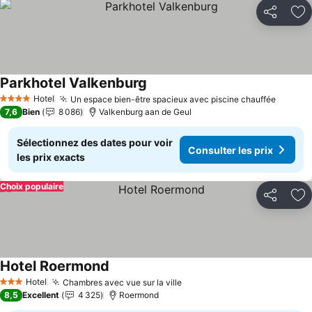
Partager
Aj
Parkhotel Valkenburg
Consulter les prix
Hotel
Un espace bien-être spacieux avec piscine chauffée
Consult
4 Étoiles
7,6
Bien
8 086
Valkenburg aan de Geul
Sélectionnez des dates pour voir
Consulter les prix
les prix exacts
Choix populaire
Partager
Aj
Hotel Roermond
Consulter les prix
Hotel
Chambres avec vue sur la ville
Consulter les prix
3 Étoiles
8,5
Excellent
4 325
Roermond