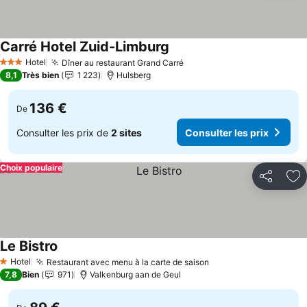
Carré Hotel Zuid-Limburg
Consulter les prix
Hotel
Dîner au restaurant Grand Carré
Consulter les prix
3 Étoiles
8,1
Très bien
1 223
Hulsberg
136 €
De
Consulter les prix de
2 sites
Consulter les prix
Choix populaire
Partager
Aj
Le Bistro
Consulter les prix
Hotel
Restaurant avec menu à la carte de saison
Consulter les prix
1 Étoiles
7,8
Bien
971
Valkenburg aan de Geul