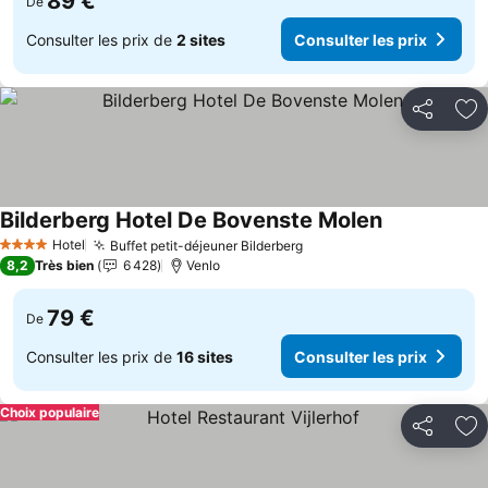
89 €
De
Consulter les prix de
2 sites
Consulter les prix
Partager
Aj
Bilderberg Hotel De Bovenste Molen
Consulter les
Hotel
Buffet petit-déjeuner Bilderberg
Consulter les prix
4 Étoiles
8,2
Très bien
6 428
Venlo
79 €
De
Consulter les prix de
16 sites
Consulter les prix
Choix populaire
Partager
Aj