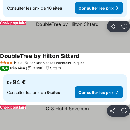
Consulter les prix de
16 sites
Consulter les prix
Choix populaire
Partager
Aj
DoubleTree by Hilton Sittard
Consulter les prix
Hotel
Bar Bisco et ses cocktails uniques
Consulter les prix
4 Étoiles
8,4
Très bien
3 090
Sittard
94 €
De
Consulter les prix de
9 sites
Consulter les prix
Choix populaire
Partager
Aj