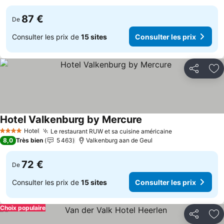
87 €
De
Consulter les prix de
15 sites
Consulter les prix
Partager
Aj
Hotel Valkenburg by Mercure
Consulter les prix
Hotel
Le restaurant RUW et sa cuisine américaine
Consulter les 
4 Étoiles
8,0
Très bien
5 463
Valkenburg aan de Geul
72 €
De
Consulter les prix de
15 sites
Consulter les prix
Choix populaire
Partager
Aj