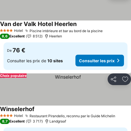
Van der Valk Hotel Heerlen
Consulter les prix
Hotel
Piscine intérieure et bar au bord de la piscine
Consulter les
4 Étoiles
8,6
Excellent
8 512
Heerlen
76 €
De
Consulter les prix de
10 sites
Consulter les prix
Choix populaire
Partager
Aj
Winselerhof
Consulter les prix
Hotel
Restaurant Pirandello, reconnu par le Guide Michelin
Consult
4 Étoiles
8,7
Excellent
3 717
Landgraaf