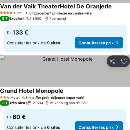
Van der Valk TheaterHotel De Oranjerie
Consulte
Hotel
Emplacement privilégié en centre-ville
Consulter les prix
4 Étoiles
8,7
Excellent
8 550
Roermond
133 €
De
Consulter les prix de
9 sites
Consulter les prix
Partager
Aj
Grand Hotel Monopole
Consulter les prix
Hotel
Un buffet petit-déjeuner super varié
Consulter les prix
3 Étoiles
8,1
Très bien
2 074
Valkenburg aan de Geul
60 €
De
Consulter les prix de
6 sites
Consulter les prix