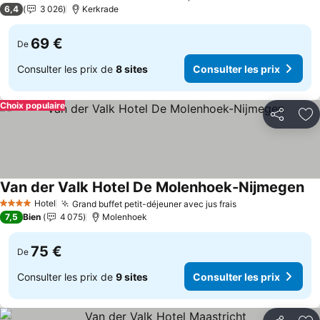
4 Étoiles
6,4
3 026
Kerkrade
69 €
De
Consulter les prix de
8 sites
Consulter les prix
Choix populaire
Partager
Aj
Van der Valk Hotel De Molenhoek-Nijmegen
Con
Hotel
Grand buffet petit-déjeuner avec jus frais
Consulter les p
4 Étoiles
7,5
Bien
4 075
Molenhoek
75 €
De
Consulter les prix de
9 sites
Consulter les prix