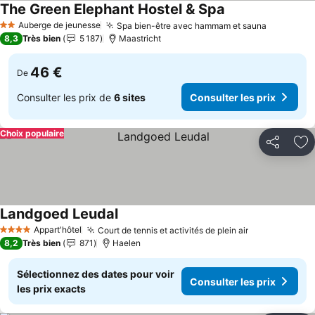
The Green Elephant Hostel & Spa
Consulter les pri
Auberge de jeunesse
Spa bien-être avec hammam et sauna
Consulter
2 Étoiles
8,3
Très bien
5 187
Maastricht
46 €
De
Consulter les prix de
6 sites
Consulter les prix
Choix populaire
Partager
Aj
Landgoed Leudal
Consulter les prix
Appart'hôtel
Court de tennis et activités de plein air
Consulter le
4 Étoiles
8,2
Très bien
871
Haelen
Sélectionnez des dates pour voir
Consulter les prix
les prix exacts