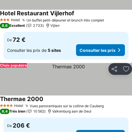
Hotel Restaurant Vijlerhof
Consulter les prix
Hotel
Un buffet petit-déjeuner et brunch très complet
Consulter le
3 Étoiles
8,6
Excellent
2 733
Vijlen
72 €
De
Consulter les prix de
5 sites
Consulter les prix
Choix populaire
Partager
Aj
Thermae 2000
Consulter les prix
Hotel
Vues panoramiques sur la colline de Cauberg
Consulter les
4 Étoiles
8,4
Très bien
10 562
Valkenburg aan de Geul
206 €
De