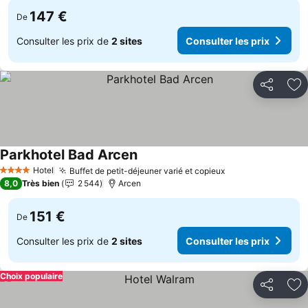
147 €
De
Consulter les prix de
2 sites
Consulter les prix
Partager
Aj
Parkhotel Bad Arcen
Consulter les prix
Hotel
Buffet de petit-déjeuner varié et copieux
Consulter les pr
4 Étoiles
8,0
Très bien
2 544
Arcen
151 €
De
Consulter les prix de
2 sites
Consulter les prix
Choix populaire
Partager
Aj