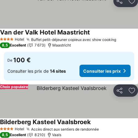
Partager
Aj
Van der Valk Hotel Maastricht
Consulter les prix
Hotel
Buffet petit-déjeuner copieux avec show cooking
Consulter
4 Étoiles
8,5
Excellent
7 673
Maastricht
100 €
De
Consulter les prix de
14 sites
Consulter les prix
Choix populaire
Partager
Aj
Bilderberg Kasteel Vaalsbroek
Consulter les prix
Hotel
Accès direct aux sentiers de randonnée
Consulter les pri
4 Étoiles
8,5
Excellent
8 210
Vaals