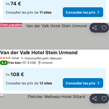
74 €
De
Consulter les prix de
11 sites
Consulter les prix
Choix populaire
Partager
Aj
Van der Valk Hotel Stein Urmond
Consulter les pri
Hotel
Grand buffet petit-déjeuner
Consulter les prix
4 Étoiles
8,4
Très bien
8 358
Urmond
108 €
De
Consulter les prix de
12 sites
Consulter les prix
Partager
Aj