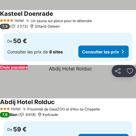
Kasteel Doenrade
Consulter les prix
Hotel
Un sauna sur place pour te détendre
Consulter les prix
4 Étoiles
7,3
2 072
Sittard-Geleen
50 €
De
Consulter les prix de
8 sites
Consulter les prix
Choix populaire
Partager
Aj
Abdij Hotel Rolduc
Consulter les prix
Hotel
Proximité de GaiaZOO et d'Aix-la-Chapelle
Consulter les pr
3 Étoiles
7,8
Bien
8 618
Kerkrade
59 €
De