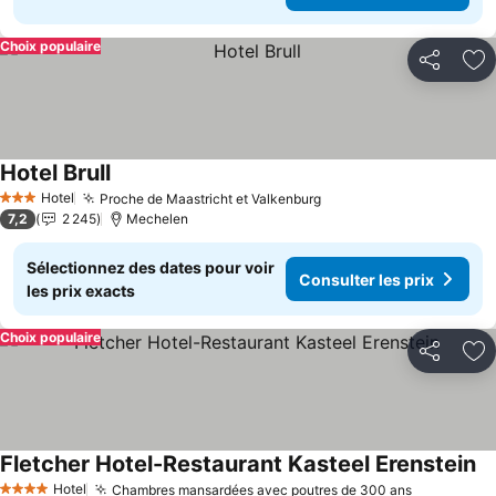
Choix populaire
Partager
Aj
Hotel Brull
Consulter les prix
Hotel
Proche de Maastricht et Valkenburg
Consulter les prix
3 Étoiles
7,2
2 245
Mechelen
Sélectionnez des dates pour voir
Consulter les prix
les prix exacts
Choix populaire
Partager
Aj
Fletcher Hotel-Restaurant Kasteel Erenstein
Co
Hotel
Chambres mansardées avec poutres de 300 ans
Consulter 