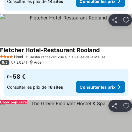
Consulter les prix de
14 sites
Consulter les prix
Partager
Aj
Fletcher Hotel-Restaurant Rooland
Consulter les 
Hotel
Restaurant avec vue sur la vallée de la Meuse
Consulter le
4 Étoiles
6,5
2 024
Arcen
58 €
De
Consulter les prix de
16 sites
Consulter les prix
Choix populaire
Partager
Aj