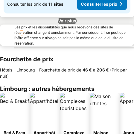
Consulter les prix de
11 sites
Consulter les prix
Voir plus
Les prix et les disponibilités que nous recevons des sites de
réservation changent constamment. Par conséquent, il se peut que
l’offre affichée sur trivago ne soit pas la même que celle du site de
réservation.
Fourchette de prix
Hôtels - Limbourg -
Fourchette de prix
de
‎46 €
à
‎206 €
(Prix par
nuit)
Limbourg : autres hébergements
Bed & Brea
Appart'hôt
Complexe
Maison
Appa