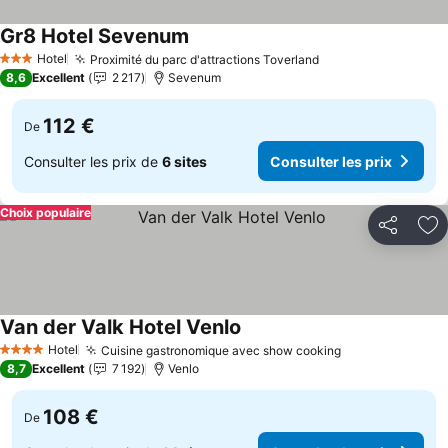
Gr8 Hotel Sevenum
Consulter les prix
Hotel
Proximité du parc d'attractions Toverland
Consulter les pri
3 Étoiles
8,6
Excellent
2 217
Sevenum
112 €
De
Consulter les prix de
6 sites
Consulter les prix
Choix populaire
Partager
Aj
Van der Valk Hotel Venlo
Consulter les prix
Hotel
Cuisine gastronomique avec show cooking
Consulter les 
4 Étoiles
8,7
Excellent
7 192
Venlo
108 €
De