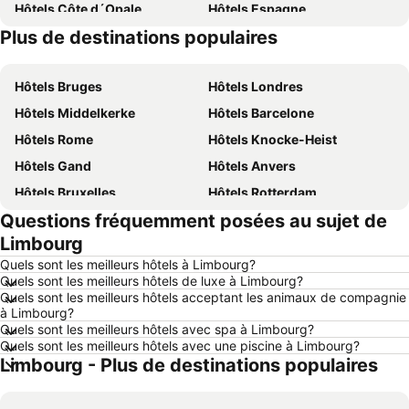
Hôtels Côte d´Opale
Hôtels Espagne
Plus de destinations populaires
Hôtels Belgique
Hôtels Ardennes belges
Hôtels Bruges
Hôtels Londres
Hôtels Middelkerke
Hôtels Barcelone
Hôtels Rome
Hôtels Knocke-Heist
Hôtels Gand
Hôtels Anvers
Hôtels Bruxelles
Hôtels Rotterdam
Questions fréquemment posées au sujet de
Hôtels Maastricht
Hôtels Durbuy
Limbourg
Hôtels Hasselt
Hôtels New York
Quels sont les meilleurs hôtels à Limbourg?
Hôtels Boulogne-sur-Mer
Hôtels Le Coq
Quels sont les meilleurs hôtels de luxe à Limbourg?
Quels sont les meilleurs hôtels acceptant les animaux de compagnie
Hôtels Le Touquet-Paris-Plage
Hôtels Dunkerque
à Limbourg?
Hôtels Málaga
Hôtels France
Quels sont les meilleurs hôtels avec spa à Limbourg?
Quels sont les meilleurs hôtels avec une piscine à Limbourg?
Hôtels Luxembourg
Hôtels Ténérife
Limbourg - Plus de destinations populaires
Hôtels Majorque
Hôtels Ibiza
Hôtels Italie
Hôtels Normandie