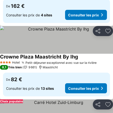
162 €
De
Consulter les prix de
4 sites
Consulter les prix
Partager
Aj
Crowne Plaza Maastricht By Ihg
Consulter les prix
Hotel
Petit-déjeuner exceptionnel avec vue sur la rivière
Consulte
4 Étoiles
8,1
Très bien
9 661
Maastricht
82 €
De
Consulter les prix de
13 sites
Consulter les prix
Choix populaire
Partager
Aj