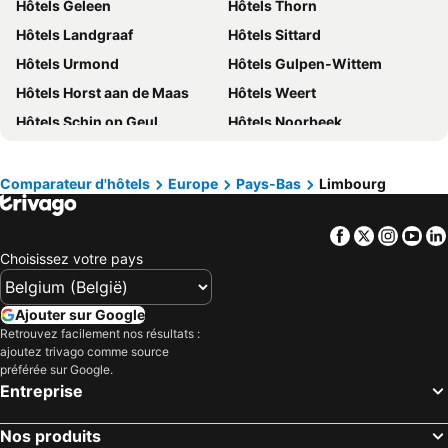
Hôtels Geleen
Hôtels Thorn
Hôtels Pays-Bas
Hôtels Grèce
Hôtels Landgraaf
Hôtels Sittard
Hôtels Île de Rhodes
Hôtels Crète
Hôtels Urmond
Hôtels Gulpen-Wittem
Hôtels Lac de Garde
Hôtels Costa Brava
Hôtels Horst aan de Maas
Hôtels Weert
Hôtels Bretagne
Hôtels Mosel/ Saar
Hôtels Schin op Geul
Hôtels Noorbeek
Hôtels Sicile
Hôtels Malte
Hôtels Vlodrop
Hôtels Eijsden-Margraten
Hôtels Grande Canarie
Hôtels Turquie
Hôtels Epen
Hôtels Roosteren
Comparateur d'hôtels
Europe
Pays-Bas
Limbourg
Hôtels Beek
Hôtels Elsloo
Facebook
Twitter
Insta
Yo
Hôtels Venray
Hôtels Berg en Terblijt
Choisissez votre pays
Hôtels Baarlo
Hôtels Sevenum
Hôtels Helden
Hôtels Hulsberg
Ajouter sur Google
Hôtels Haelen
Hôtels Ohé en Laak
Retrouvez facilement nos résultats :
ajoutez trivago comme source
Hôtels Nederweert
Hôtels Mechelen
préférée sur Google.
Hôtels Broekhuizen
Hôtels Heijenrade
Entreprise
Hôtels Horn
Hôtels Molenhoek
Nos produits
Hôtels Gulpen
Hôtels Gennep