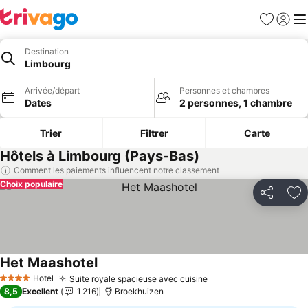
Favoris
Se con
Me
Destination
Limbourg
Arrivée/départ
Personnes et chambres
Dates
2 personnes, 1 chambre
Trier
Filtrer
Carte
Hôtels à Limbourg (Pays-Bas)
Comment les paiements influencent notre classement
Choix populaire
Partager
Aj
Het Maashotel
Consulter les prix
Hotel
Suite royale spacieuse avec cuisine
Consulter les prix
4 Étoiles
8,5
Excellent
1 216
Broekhuizen