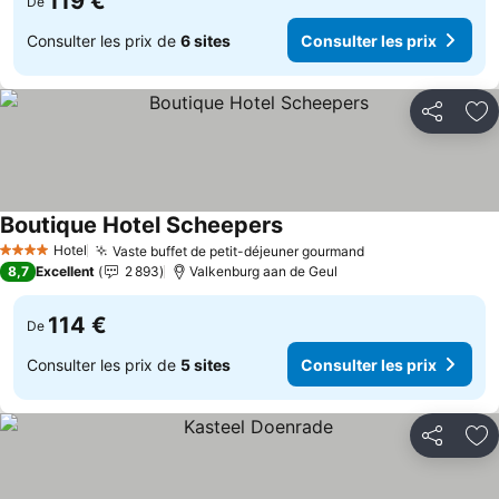
119 €
De
Consulter les prix de
6 sites
Consulter les prix
Partager
Aj
Boutique Hotel Scheepers
Consulter les prix
Hotel
Vaste buffet de petit-déjeuner gourmand
Consulter les pr
4 Étoiles
8,7
Excellent
2 893
Valkenburg aan de Geul
114 €
De
Consulter les prix de
5 sites
Consulter les prix
Partager
Aj