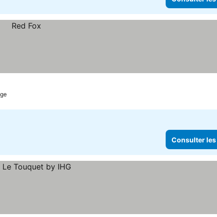
age
Consulter les