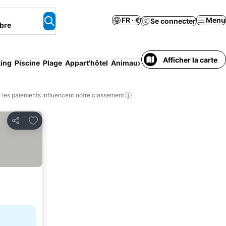
FR · €
Menu
Se connecter
bre
Afficher la carte
king
Piscine
Plage
Appart'hôtel
Animaux acceptés
Climatisation
les paiements influencent notre classement
Ajouter à mes favoris
Partager