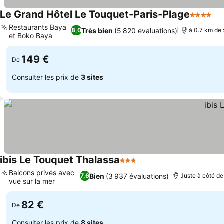
Le Grand Hôtel Le Touquet-Paris-Plage
4 Étoiles
Co
Restaurants Baya
Très bien
(5 820 évaluations)
8,0
à 0.7 km de 
et Boko Baya
Consulter les prix
149 €
De
Consulter les prix de
3 sites
ibis Le Touquet Thalassa
3 Étoiles
Consulter les prix
Balcons privés avec
Bien
(3 937 évaluations)
7,6
Juste à côté de
vue sur la mer
Consulter les prix
82 €
De
Consulter les prix de
8 sites