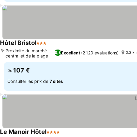
Hôtel Bristol
3 Étoiles
Consulter les prix
Proximité du marché
Excellent
(2 120 évaluations)
8,8
0.3 km
central et de la plage
Consulter les prix
107 €
De
Consulter les prix de
7 sites
Le Manoir Hôtel
4 Étoiles
Consulter les prix