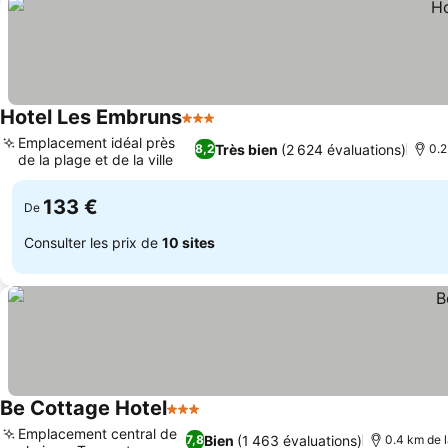
Hotel Les Embruns
3 Étoiles
Consulter les prix
Emplacement idéal près
Très bien
(2 624 évaluations)
8,2
0.2
de la plage et de la ville
Consulter les prix
133 €
De
Consulter les prix de
10 sites
Be Cottage Hotel
3 Étoiles
Consulter les prix
Emplacement central de
Bien
(1 463 évaluations)
7,8
0.4 km de l