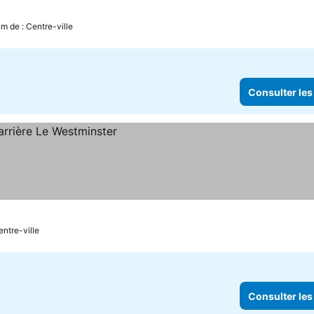
km de : Centre-ville
Consulter les
 prix
entre-ville
Consulter les