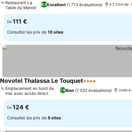
Restaurant La
Excellent
(1 713 évaluations)
8,6
à 2.3 km de : 
Table du Manoir
Consulter les prix
111 €
De
Consulter les prix de
10 sites
Novotel Thalassa Le Touquet
4 Étoiles
Consulter les pr
Emplacement en bord de
Bien
(7 022 évaluations)
7,8
Juste à 
mer avec accès direct
Consulter les prix
124 €
De
Consulter les prix de
6 sites