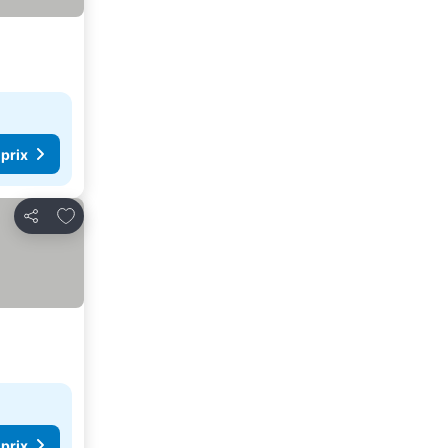
 prix
Ajouter à mes favoris
Partager
 prix