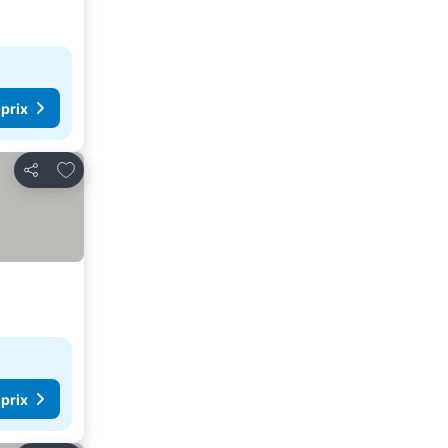
 prix
Ajouter à mes favoris
Partager
 prix