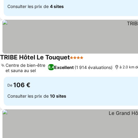
Consulter les prix de
4 sites
TRIBE Hôtel Le Touquet
4 Étoiles
Consulter les prix
Centre de bien-être
Excellent
(1 914 évaluations)
8,4
à 2.0 km de
et sauna au sel
Consulter les prix
106 €
De
Consulter les prix de
10 sites