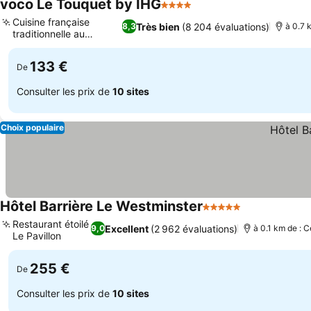
voco Le Touquet by IHG
4 Étoiles
Consulter les prix
Cuisine française
Très bien
(8 204 évaluations)
8,3
à 0.7 
traditionnelle au
Consulter les prix
Picardy
133 €
De
Consulter les prix de
10 sites
Choix populaire
Hôtel Barrière Le Westminster
5 Étoiles
Consulter les
Restaurant étoilé
Excellent
(2 962 évaluations)
9,0
à 0.1 km de : C
Le Pavillon
Consulter les prix
255 €
De
Consulter les prix de
10 sites