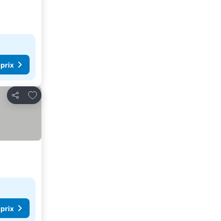
 prix
Ajouter à mes favoris
Partager
 prix