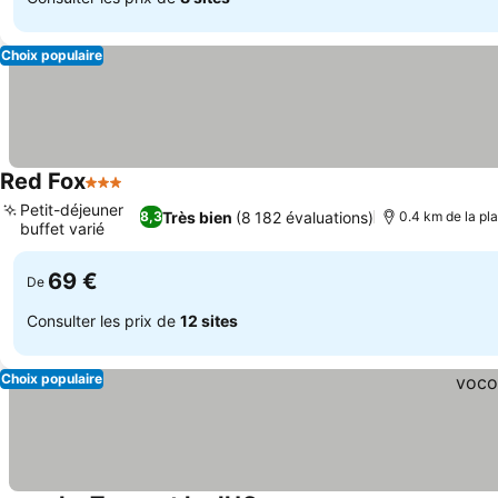
Choix populaire
Red Fox
3 Étoiles
Consulter les prix
Petit-déjeuner
Très bien
(8 182 évaluations)
8,3
0.4 km de la pl
buffet varié
Consulter les prix
69 €
De
Consulter les prix de
12 sites
Choix populaire