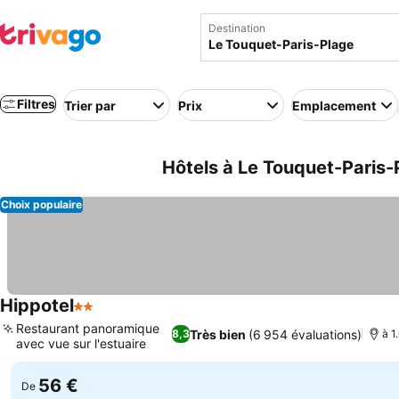
Destination
Filtres
Trier par
Prix
Emplacement
Hôtels à Le Touquet-Paris-
Choix populaire
Hippotel
2 Étoiles
Consulter les prix
Restaurant panoramique
Très bien
(6 954 évaluations)
8,3
à 1
avec vue sur l'estuaire
Consulter les prix
56 €
De