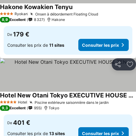
Hakone Kowakien Tenyu
Consulter les prix
Ryokan
Onsen à débordement Floating Cloud
Consulter les pri
4 Étoiles
8,9
Excellent
8 327
Hakone
179 €
De
Consulter les prix de
11 sites
Consulter les prix
Partager
Aj
Hotel New Otani Tokyo EXECUTIVE HOUSE ZEN
Consulter les prix
Hotel
Piscine extérieure saisonnière dans le jardin
Consulter le
5 Étoiles
9,3
Excellent
955
Tokyo
401 €
De
Consulter les prix de
13 sites
Consulter les prix