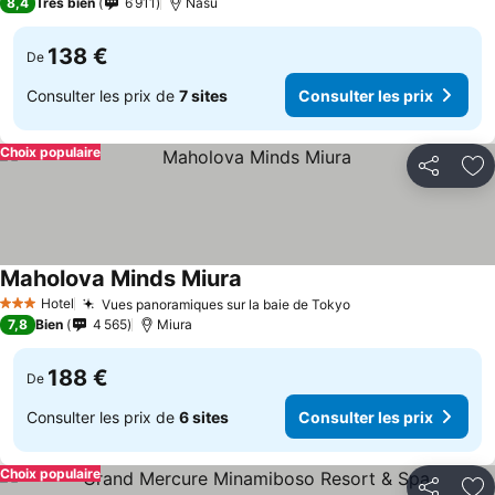
8,4
Très bien
6 911
Nasu
138 €
De
Consulter les prix de
7 sites
Consulter les prix
Choix populaire
Partager
Aj
Maholova Minds Miura
Consulter les prix
Hotel
Vues panoramiques sur la baie de Tokyo
Consulter les pri
3 Étoiles
7,8
Bien
4 565
Miura
188 €
De
Consulter les prix de
6 sites
Consulter les prix
Choix populaire