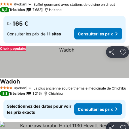
Consulter les prix
Ryokan
Buffet gourmand avec stations de cuisine en direct
Consul
4 Étoiles
8,2
Très bien
7 682
Hakone
165 €
De
Consulter les prix de
11 sites
Consulter les prix
Choix populaire
Partager
Aj
Wadoh
Consulter les prix
Ryokan
La plus ancienne source thermale médicinale de Chichibu
C
4 Étoiles
8,1
Très bien
1 216
Chichibu
Sélectionnez des dates pour voir
Consulter les prix
les prix exacts