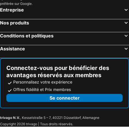
préférée sur Google.
Hôtels Fuchu
Hôtels Hachijo
Entreprise
Hôtels Oshima
Hôtels Ome
Nos produits
Hôtels Tomisato
Hôtels Choshi
Hôtels Narashino
Hôtels Chigasaki
Conditions et politiques
Hôtels Mito
Hôtels Yuki
Assistance
Hôtels Hitachinaka
Hôtels Mooka
Hôtels Kawagoe
Hôtels Hamura
Connectez-vous pour bénéficier des
avantages réservés aux membres
Personnalisez votre expérience
Offres fidélité et Prix membres
Se connecter
trivago N.V.
, Kesselstraße 5 – 7, 40221 Düsseldorf, Allemagne
Copyright 2026 trivago | Tous droits réservés.