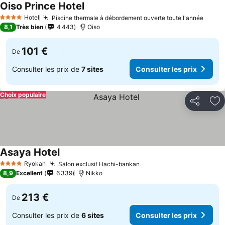
Oiso Prince Hotel
Consulter les prix
Hotel
Piscine thermale à débordement ouverte toute l'année
Consu
4 Étoiles
8,1
Très bien
4 443
Oiso
101 €
De
Consulter les prix de
7 sites
Consulter les prix
Choix populaire
Partager
Aj
Asaya Hotel
Consulter les prix
Ryokan
Salon exclusif Hachi-bankan
Consulter les prix
4 Étoiles
8,9
Excellent
6 339
Nikko
213 €
De
Consulter les prix de
6 sites
Consulter les prix