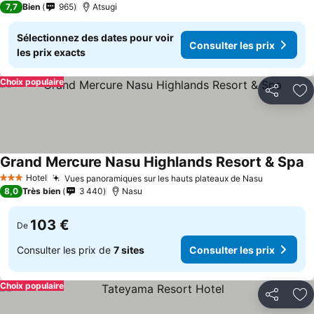
7,7
Bien
965
Atsugi
Sélectionnez des dates pour voir
Consulter les prix
les prix exacts
Choix populaire
Partager
Aj
Grand Mercure Nasu Highlands Resort & Spa
Co
Hotel
Vues panoramiques sur les hauts plateaux de Nasu
Consulter 
3 Étoiles
8,0
Très bien
3 440
Nasu
103 €
De
Consulter les prix de
7 sites
Consulter les prix
Choix populaire
Partager
Aj