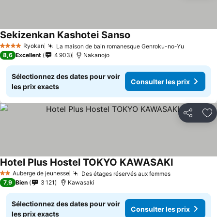
Sekizenkan Kashotei Sanso
Consulter les prix
Ryokan
La maison de bain romanesque Genroku-no-Yu
Consulter
4 Étoiles
8,6
Excellent
4 903
Nakanojo
Sélectionnez des dates pour voir
Consulter les prix
les prix exacts
Partager
Aj
Hotel Plus Hostel TOKYO KAWASAKI
Consulter le
Auberge de jeunesse
Des étages réservés aux femmes
Consulter les
2 Étoiles
7,9
Bien
3 121
Kawasaki
Sélectionnez des dates pour voir
Consulter les prix
les prix exacts