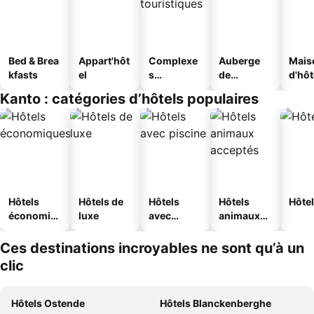
Bed & Brea
Appart'hôt
Complexe
Auberge
Mais
kfasts
el
s
de
d'hô
touristique
jeunesse
Kanto : catégories d’hôtels populaires
s
Hôtels
Hôtels de
Hôtels
Hôtels
Hôtel
économiq
luxe
avec
animaux
ues
piscine
acceptés
Ces destinations incroyables ne sont qu’à un
clic
Hôtels Ostende
Hôtels Blanckenberghe