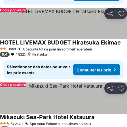
Choix populaire
Partager
Aj
HOTEL LiVEMAX BUDGET Hiratsuka Ekimae
Con
Hotel
Obscurité totale pour un sommeil réparateur
Consulter les pr
2 Étoiles
6,4
1 822
Hiratsuka
Sélectionnez des dates pour voir
Consulter les prix
les prix exacts
Choix populaire
Partager
Aj
Mikazuki Sea-Park Hotel Katsuura
Consulter les p
Ryokan
Spa Aqua Palace sur plusieurs niveaux
Consulter les pri
3 Étoiles