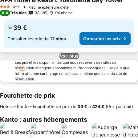
APA Hotel & Resort Yokohama Bay Tower
Consul
Hotel
Piscine extérieure d'été
Consulter les prix
3 Étoiles
8,4
Très bien
38 126
Yokohama
39 €
De
Consulter les prix de
12 sites
Consulter les prix
Voir plus
Les prix et les disponibilités que nous recevons des sites de
réservation changent constamment. Par conséquent, il se peut que
l’offre affichée sur trivago ne soit pas la même que celle du site de
réservation.
Fourchette de prix
Hôtels - Kanto -
Fourchette de prix
de
‎39 €
à
‎424 €
(Prix par nuit)
Kanto : autres hébergements