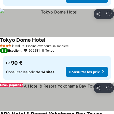
Partager
Aj
Tokyo Dome Hotel
Consulter les prix
Hotel
Piscine extérieure saisonnière
Consulter les prix
4 Étoiles
8,6
Excellent
20 358
Tokyo
90 €
De
Consulter les prix de
14 sites
Consulter les prix
Choix populaire
Partager
Aj