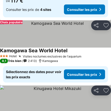
117 €
De
Consulter les prix de
4 sites
Consulter les prix
Choix populaire
Partager
Aj
Kamogawa Sea World Hotel
Consulter les prix
Hotel
Visites nocturnes exclusives de l'aquarium
Consulter les pr
3 Étoiles
8,1
Très bien
2 413
Kamogawa
Sélectionnez des dates pour voir
Consulter les prix
les prix exacts
Partager
Aj