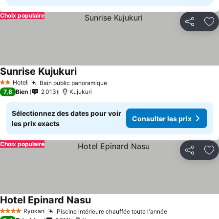
Choix populaire
Partager
Aj
Sunrise Kujukuri
Consulter les prix
Hotel
Bain public panoramique
Consulter les prix
2 Étoiles
7,8
Bien
2 013
Kujukuri
Sélectionnez des dates pour voir
Consulter les prix
les prix exacts
Choix populaire
Partager
Aj
Hotel Epinard Nasu
Consulter les prix
Ryokan
Piscine intérieure chauffée toute l'année
Consulter les 
4 Étoiles