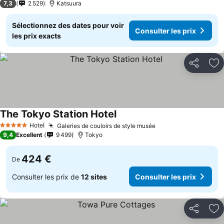
7,3
2 529
Katsuura
Sélectionnez des dates pour voir
Consulter les prix
les prix exacts
Partager
Aj
The Tokyo Station Hotel
Consulter les prix
Hotel
Galeries de couloirs de style musée
Consulter les prix
5 Étoiles
9,4
Excellent
9 499
Tokyo
424 €
De
Consulter les prix de
12 sites
Consulter les prix
Partager
Aj