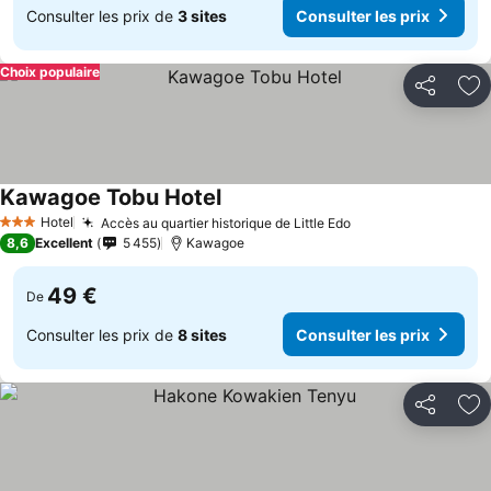
Consulter les prix de
3 sites
Consulter les prix
Choix populaire
Partager
Aj
Kawagoe Tobu Hotel
Consulter les prix
Hotel
Accès au quartier historique de Little Edo
Consulter les pri
3 Étoiles
8,6
Excellent
5 455
Kawagoe
49 €
De
Consulter les prix de
8 sites
Consulter les prix
Partager
Aj