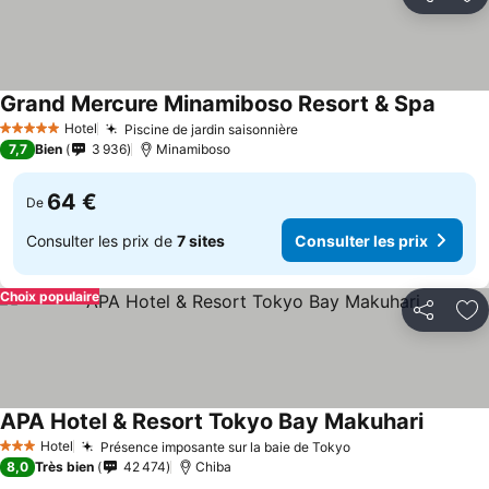
Partager
Aj
Grand Mercure Minamiboso Resort & Spa
Consul
Hotel
Piscine de jardin saisonnière
Consulter les prix
5 Étoiles
7,7
Bien
3 936
Minamiboso
64 €
De
Consulter les prix de
7 sites
Consulter les prix
Choix populaire
Partager
Aj
APA Hotel & Resort Tokyo Bay Makuhari
Consulte
Hotel
Présence imposante sur la baie de Tokyo
Consulter les pri
3 Étoiles
8,0
Très bien
42 474
Chiba