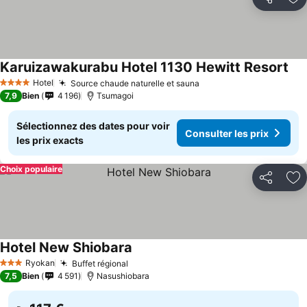
Partager
Aj
Karuizawakurabu Hotel 1130 Hewitt Resort
Con
Hotel
Source chaude naturelle et sauna
Consulter les prix
4 Étoiles
7,9
Bien
4 196
Tsumagoi
Sélectionnez des dates pour voir
Consulter les prix
les prix exacts
Choix populaire
Partager
Aj
Hotel New Shiobara
Consulter les prix
Ryokan
Buffet régional
Consulter les prix
3 Étoiles
7,5
Bien
4 591
Nasushiobara