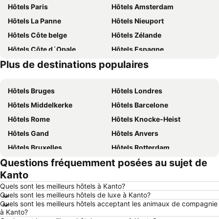
Hôtels Paris
Hôtels Amsterdam
Hôtels La Panne
Hôtels Nieuport
Hôtels Côte belge
Hôtels Zélande
Hôtels Côte d´Opale
Hôtels Espagne
Plus de destinations populaires
Hôtels Belgique
Hôtels France
Hôtels Bruges
Hôtels Londres
Hôtels Middelkerke
Hôtels Barcelone
Hôtels Rome
Hôtels Knocke-Heist
Hôtels Gand
Hôtels Anvers
Hôtels Bruxelles
Hôtels Rotterdam
Questions fréquemment posées au sujet de
Hôtels Maastricht
Hôtels Durbuy
Kanto
Hôtels Hasselt
Hôtels New York
Quels sont les meilleurs hôtels à Kanto?
Hôtels Boulogne-sur-Mer
Hôtels Le Coq
Quels sont les meilleurs hôtels de luxe à Kanto?
Quels sont les meilleurs hôtels acceptant les animaux de compagnie
Hôtels Le Touquet-Paris-Plage
Hôtels Dunkerque
à Kanto?
Hôtels Málaga
Hôtels Ardennes belges