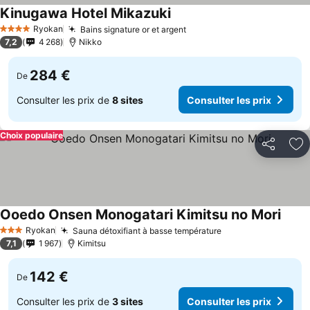
Kinugawa Hotel Mikazuki
Consulter les prix
Ryokan
Bains signature or et argent
Consulter les prix
4 Étoiles
7,2
4 268
Nikko
284 €
De
Consulter les prix de
8 sites
Consulter les prix
Choix populaire
Partager
Aj
Ooedo Onsen Monogatari Kimitsu no Mori
Consu
Ryokan
Sauna détoxifiant à basse température
Consulter les pri
3 Étoiles
7,1
1 967
Kimitsu
142 €
De
Consulter les prix de
3 sites
Consulter les prix