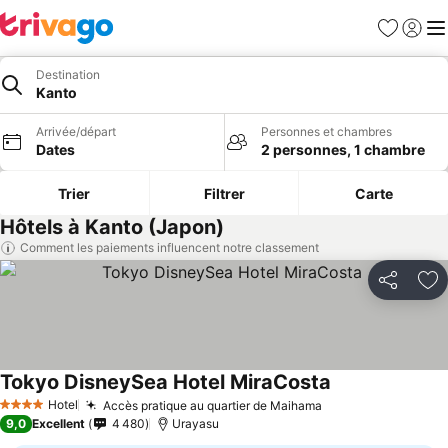
Favoris
Se con
Me
Destination
Kanto
Arrivée/départ
Personnes et chambres
Dates
2 personnes, 1 chambre
Trier
Filtrer
Carte
Hôtels à Kanto (Japon)
Comment les paiements influencent notre classement
Partager
Aj
Tokyo DisneySea Hotel MiraCosta
Consulter les p
Hotel
Accès pratique au quartier de Maihama
Consulter les pri
4 Étoiles
9,0
Excellent
4 480
Urayasu