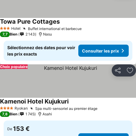
Towa Pure Cottages
Consulter les prix
Hotel
Buffet international et barbecue
Consulter les prix
3 Étoiles
7,7
Bien
2 143
Nasu
Sélectionnez des dates pour voir
Consulter les prix
les prix exacts
Choix populaire
Partager
Aj
Kamenoi Hotel Kujukuri
Consulter les prix
Ryokan
Spa multi-sensoriel au premier étage
Consulter les pri
4 Étoiles
7,8
Bien
1 745
Asahi
153 €
De