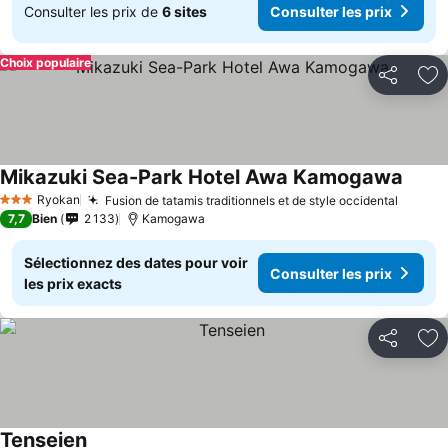
Consulter les prix de
6 sites
Consulter les prix
Choix populaire
Partager
Aj
Mikazuki Sea-Park Hotel Awa Kamogawa
Consul
Ryokan
Fusion de tatamis traditionnels et de style occidental
Consul
3 Étoiles
7,7
Bien
2 133
Kamogawa
Sélectionnez des dates pour voir
Consulter les prix
les prix exacts
Partager
Aj
Tenseien