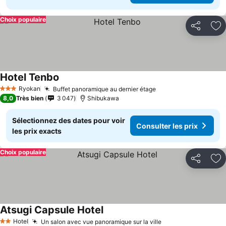
Choix populaire
Partager
Aj
Hotel Tenbo
Consulter les prix
Ryokan
Buffet panoramique au dernier étage
Consulter les prix
3 Étoiles
8,0
Très bien
3 047
Shibukawa
Sélectionnez des dates pour voir
Consulter les prix
les prix exacts
Choix populaire
Partager
Aj
Atsugi Capsule Hotel
Consulter les prix
Hotel
Un salon avec vue panoramique sur la ville
Consulter les pri
2 Étoiles