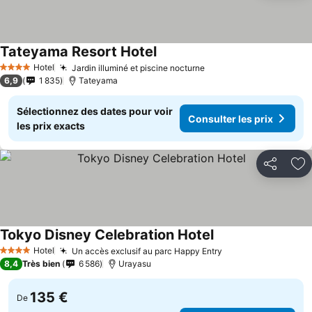
Tateyama Resort Hotel
Consulter les prix
Hotel
Jardin illuminé et piscine nocturne
Consulter les prix
4 Étoiles
6,9
1 835
Tateyama
Sélectionnez des dates pour voir
Consulter les prix
les prix exacts
Partager
Aj
Tokyo Disney Celebration Hotel
Consulter les prix
Hotel
Un accès exclusif au parc Happy Entry
Consulter les pri
4 Étoiles
8,4
Très bien
6 586
Urayasu
135 €
De