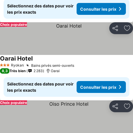
Sélectionnez des dates pour voir
Consulter les prix
les prix exacts
Choix populaire
Partager
Aj
Oarai Hotel
Consulter les prix
Ryokan
Bains privés semi-ouverts
Consulter les prix
3 Étoiles
8,3
Très bien
2 283
Oarai
Sélectionnez des dates pour voir
Consulter les prix
les prix exacts
Choix populaire
Partager
Aj