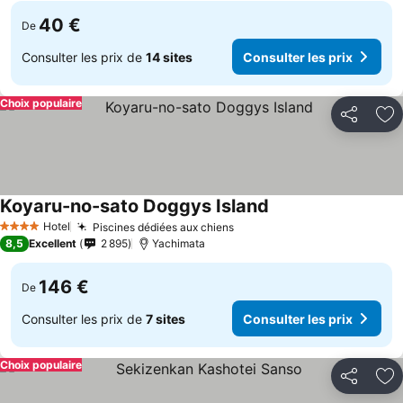
40 €
De
Consulter les prix de
14 sites
Consulter les prix
Choix populaire
Partager
Aj
Koyaru-no-sato Doggys Island
Consulter les prix
Hotel
Piscines dédiées aux chiens
Consulter les prix
4 Étoiles
8,5
Excellent
2 895
Yachimata
146 €
De
Consulter les prix de
7 sites
Consulter les prix
Choix populaire
Partager
Aj