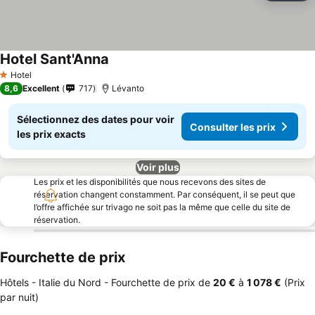
Hotel Sant'Anna
Hotel
1 Étoiles
8,6
Excellent
717
Lévanto
Sélectionnez des dates pour voir
Consulter les prix
les prix exacts
Voir plus
Les prix et les disponibilités que nous recevons des sites de
réservation changent constamment. Par conséquent, il se peut que
l’offre affichée sur trivago ne soit pas la même que celle du site de
réservation.
Fourchette de prix
Hôtels - Italie du Nord -
Fourchette de prix
de
‎20 €
à
‎1 078 €
(Prix
par nuit)