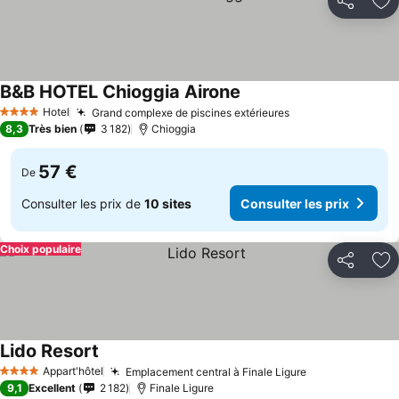
Partager
Aj
B&B HOTEL Chioggia Airone
Hotel
Grand complexe de piscines extérieures
4 Étoiles
8,3
Très bien
3 182
Chioggia
57 €
De
Consulter les prix de
10 sites
Consulter les prix
Choix populaire
Partager
Aj
Lido Resort
Appart'hôtel
Emplacement central à Finale Ligure
4 Étoiles
9,1
Excellent
2 182
Finale Ligure