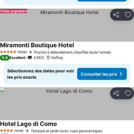
Choix populaire
Partager
Aj
Miramonti Boutique Hotel
Hotel
Piscine à débordement chauffée toute l'année
5 Étoiles
9,6
Excellent
3 652
Hafling
Sélectionnez des dates pour voir
Consulter les prix
les prix exacts
Partager
Aj
Hotel Lago di Como
Hotel
Terrasse et jardin avec vues panoramiques
4 Étoiles