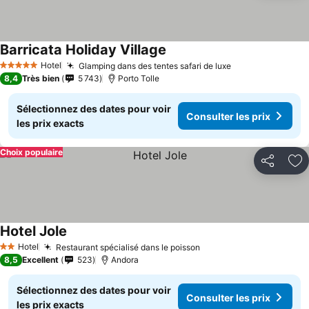
Barricata Holiday Village
Hotel
Glamping dans des tentes safari de luxe
5 Étoiles
8,4
Très bien
5 743
Porto Tolle
Sélectionnez des dates pour voir
Consulter les prix
les prix exacts
Choix populaire
Partager
Aj
Hotel Jole
Hotel
Restaurant spécialisé dans le poisson
2 Étoiles
8,5
Excellent
523
Andora
Sélectionnez des dates pour voir
Consulter les prix
les prix exacts