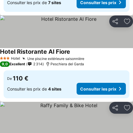
Consulter les prix de
7 sites
Consulter les prix
Partager
Aj
Hotel Ristorante Al Fiore
Hotel
Une piscine extérieure saisonnière
3 Étoiles
9,0
Excellent
2 314
Peschiera del Garda
110 €
De
Consulter les prix de
4 sites
Consulter les prix
Partager
Aj