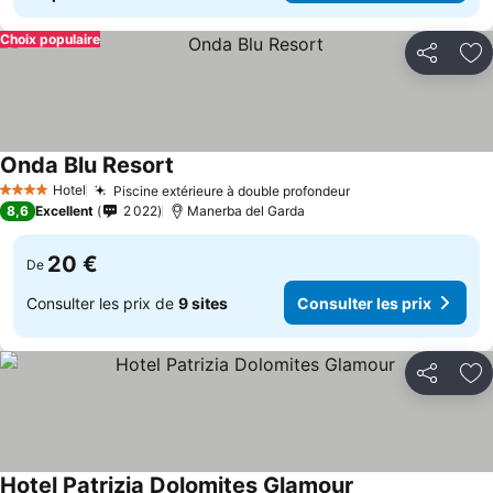
Choix populaire
Partager
Aj
Onda Blu Resort
Hotel
Piscine extérieure à double profondeur
4 Étoiles
8,6
Excellent
2 022
Manerba del Garda
20 €
De
Consulter les prix de
9 sites
Consulter les prix
Partager
Aj
Hotel Patrizia Dolomites Glamour