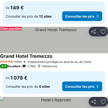
149 €
De
Consulter les prix de
12 sites
Consulter les prix
Choix populaire
Partager
Aj
Grand Hotel Tremezzo
Hotel
Emplacement privilégié au bord du lac de Côme
5 Étoiles
9,5
Excellent
3 784
Tremezzina
1 078 €
De
Consulter les prix de
6 sites
Consulter les prix
Partager
Aj