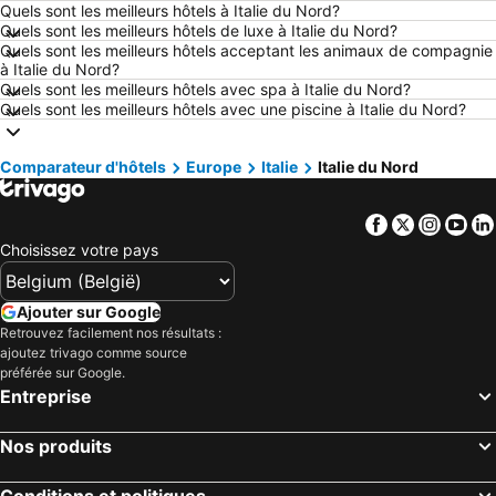
Quels sont les meilleurs hôtels à Italie du Nord?
Hôtels Boulogne-sur-Mer
Hôtels Le Coq
Quels sont les meilleurs hôtels de luxe à Italie du Nord?
Quels sont les meilleurs hôtels acceptant les animaux de compagnie
Hôtels Le Touquet-Paris-Plage
Hôtels Dunkerque
à Italie du Nord?
Hôtels Málaga
Hôtels Belgique
Quels sont les meilleurs hôtels avec spa à Italie du Nord?
Quels sont les meilleurs hôtels avec une piscine à Italie du Nord?
Hôtels France
Hôtels Ténérife
Hôtels Majorque
Hôtels Ibiza
Comparateur d'hôtels
Europe
Italie
Italie du Nord
Hôtels Italie
Hôtels Normandie
Hôtels Pays-Bas
Hôtels Grèce
Facebook
Twitter
Insta
Yo
Hôtels Île de Rhodes
Hôtels Crète
Choisissez votre pays
Hôtels Lac de Garde
Hôtels Costa Brava
Hôtels Bretagne
Hôtels Mosel/ Saar
Ajouter sur Google
Retrouvez facilement nos résultats :
Hôtels Sicile
Hôtels Malte
ajoutez trivago comme source
Hôtels Grande Canarie
Hôtels Turquie
préférée sur Google.
Entreprise
Nos produits
Conditions et politiques