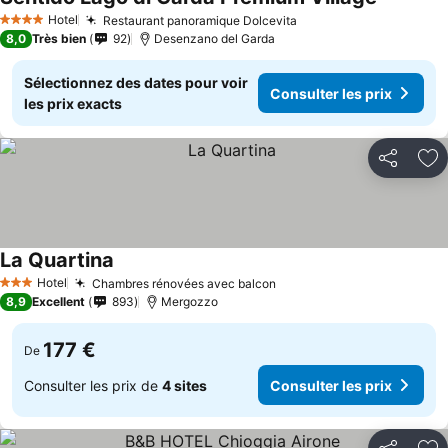
Hotel
Restaurant panoramique Dolcevita
4 Étoiles
8,0
Très bien
92
Desenzano del Garda
Sélectionnez des dates pour voir
Consulter les prix
les prix exacts
Partager
Aj
La Quartina
Hotel
Chambres rénovées avec balcon
3 Étoiles
8,9
Excellent
893
Mergozzo
177 €
De
Consulter les prix de
4 sites
Consulter les prix