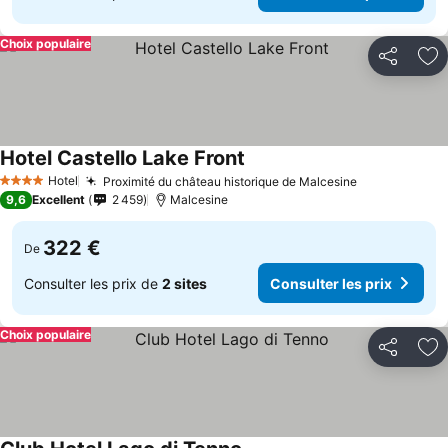
Choix populaire
Partager
Aj
Hotel Castello Lake Front
Hotel
Proximité du château historique de Malcesine
4 Étoiles
9,6
Excellent
2 459
Malcesine
322 €
De
Consulter les prix de
2 sites
Consulter les prix
Choix populaire
Partager
Aj