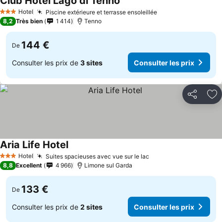
Club Hotel Lago di Tenno
Hotel
Piscine extérieure et terrasse ensoleillée
3 Étoiles
8,2
Très bien
1 414
Tenno
144 €
De
Consulter les prix de
3 sites
Consulter les prix
Partager
Aj
Aria Life Hotel
Hotel
Suites spacieuses avec vue sur le lac
3 Étoiles
8,8
Excellent
4 966
Limone sul Garda
133 €
De
Consulter les prix de
2 sites
Consulter les prix