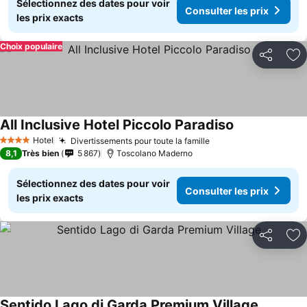
Sélectionnez des dates pour voir
Consulter les prix
les prix exacts
Choix populaire
Partager
Aj
All Inclusive Hotel Piccolo Paradiso
Hotel
Divertissements pour toute la famille
4 Étoiles
8,1
Très bien
5 867
Toscolano Maderno
Sélectionnez des dates pour voir
Consulter les prix
les prix exacts
Partager
Aj
Sentido Lago di Garda Premium Village