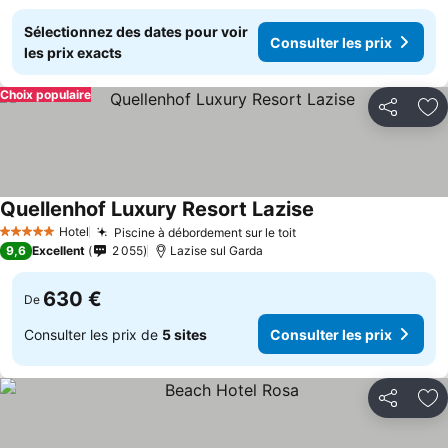
Sélectionnez des dates pour voir
Consulter les prix
les prix exacts
Choix populaire
Partager
Aj
Quellenhof Luxury Resort Lazise
Hotel
Piscine à débordement sur le toit
5 Étoiles
9,6
Excellent
2 055
Lazise sul Garda
630 €
De
Consulter les prix de
5 sites
Consulter les prix
Partager
Aj