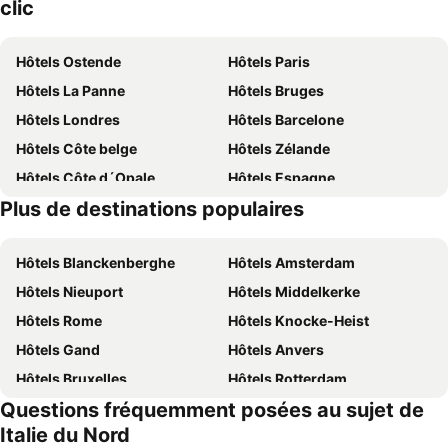
clic
Hôtels Ostende
Hôtels Paris
Hôtels La Panne
Hôtels Bruges
Hôtels Londres
Hôtels Barcelone
Hôtels Côte belge
Hôtels Zélande
Hôtels Côte d´Opale
Hôtels Espagne
Plus de destinations populaires
Hôtels Ardennes belges
Hôtels Luxembourg
Hôtels Blanckenberghe
Hôtels Amsterdam
Hôtels Nieuport
Hôtels Middelkerke
Hôtels Rome
Hôtels Knocke-Heist
Hôtels Gand
Hôtels Anvers
Hôtels Bruxelles
Hôtels Rotterdam
Questions fréquemment posées au sujet de
Hôtels Maastricht
Hôtels Durbuy
Italie du Nord
Hôtels Hasselt
Hôtels New York