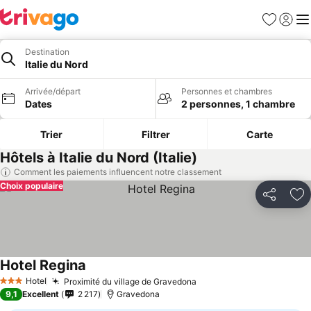
Favoris
Se con
Me
Destination
Italie du Nord
Arrivée/départ
Personnes et chambres
Dates
2 personnes, 1 chambre
Trier
Filtrer
Carte
Hôtels à Italie du Nord (Italie)
Comment les paiements influencent notre classement
Choix populaire
Partager
Aj
Hotel Regina
Hotel
Proximité du village de Gravedona
3 Étoiles
9,1
Excellent
2 217
Gravedona