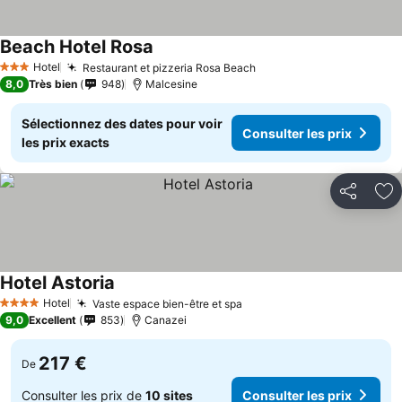
Beach Hotel Rosa
Hotel
Restaurant et pizzeria Rosa Beach
3 Étoiles
8,0
Très bien
948
Malcesine
Sélectionnez des dates pour voir
Consulter les prix
les prix exacts
Partager
Aj
Hotel Astoria
Hotel
Vaste espace bien-être et spa
4 Étoiles
9,0
Excellent
853
Canazei
217 €
De
Consulter les prix de
10 sites
Consulter les prix