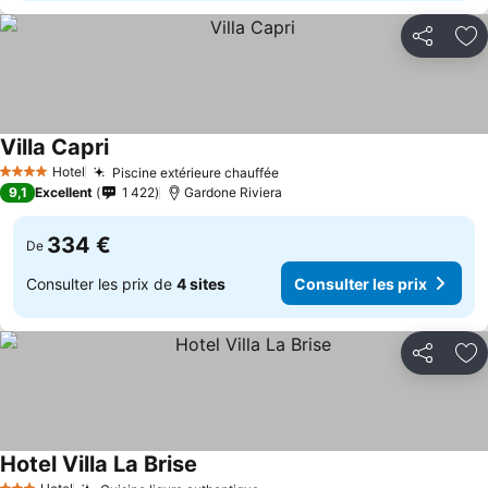
Partager
Aj
Villa Capri
Hotel
Piscine extérieure chauffée
4 Étoiles
9,1
Excellent
1 422
Gardone Riviera
334 €
De
Consulter les prix de
4 sites
Consulter les prix
Partager
Aj
Hotel Villa La Brise