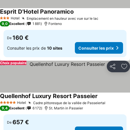
Esprit D'Hotel Panoramico
Hotel
Emplacement en hauteur avec vue sur le lac
3 Étoiles
9,0
Excellent
1 881
Fonteno
160 €
De
Consulter les prix de
10 sites
Consulter les prix
Choix populaire
Partager
Aj
Quellenhof Luxury Resort Passeier
Hotel
Cadre pittoresque de la vallée de Passeiertal
5 Étoiles
9,4
Excellent
6 172
St. Martin in Passeier
657 €
De