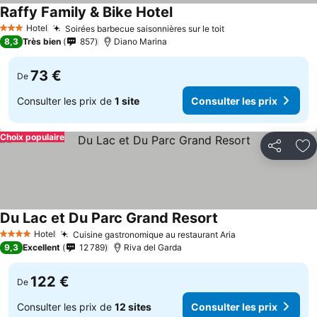
Raffy Family & Bike Hotel
Hotel
Soirées barbecue saisonnières sur le toit
3 Étoiles
8,3
Très bien
857
Diano Marina
73 €
De
Consulter les prix de
1 site
Consulter les prix
Choix populaire
Partager
Aj
Du Lac et Du Parc Grand Resort
Hotel
Cuisine gastronomique au restaurant Aria
4 Étoiles
9,3
Excellent
12 789
Riva del Garda
122 €
De
Consulter les prix de
12 sites
Consulter les prix