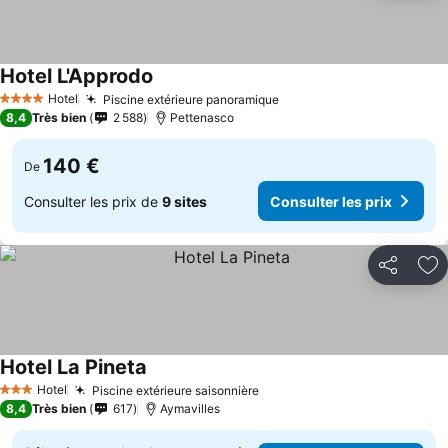
Hotel L'Approdo
Hotel
Piscine extérieure panoramique
4 Étoiles
8,4
Très bien
2 588
Pettenasco
140 €
De
Consulter les prix de
9 sites
Consulter les prix
Partager
Aj
Hotel La Pineta
Hotel
Piscine extérieure saisonnière
3 Étoiles
8,4
Très bien
617
Aymavilles