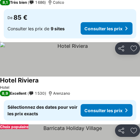
8,1
Très bien
1 686
Colico
85 €
De
Consulter les prix de
9 sites
Consulter les prix
Partager
Aj
Hotel Riviera
Hotel
8,9
Excellent
1 530
Arenzano
Sélectionnez des dates pour voir
Consulter les prix
les prix exacts
Choix populaire
Partager
Aj