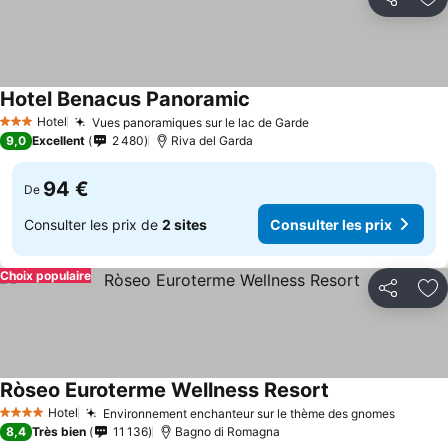
Partager
Aj
Hotel Benacus Panoramic
Hotel
Vues panoramiques sur le lac de Garde
3 Étoiles
9,0
Excellent
2 480
Riva del Garda
94 €
De
Consulter les prix de
2 sites
Consulter les prix
Choix populaire
Partager
Aj
Ròseo Euroterme Wellness Resort
Hotel
Environnement enchanteur sur le thème des gnomes
4 Étoiles
8,4
Très bien
11 136
Bagno di Romagna