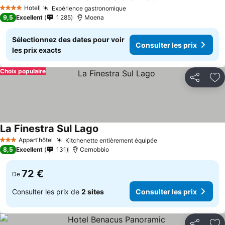
Hotel
Expérience gastronomique
4 Étoiles
9,5
Excellent
1 285
Moena
Sélectionnez des dates pour voir
Consulter les prix
les prix exacts
Choix populaire
Partager
Aj
La Finestra Sul Lago
Appart'hôtel
Kitchenette entièrement équipée
3 Étoiles
8,5
Excellent
131
Cernobbio
72 €
De
Consulter les prix de
2 sites
Consulter les prix