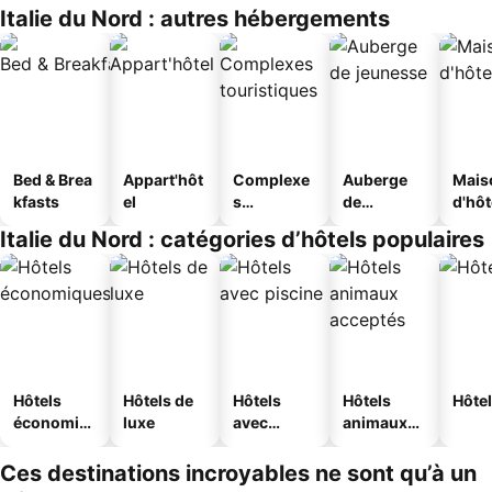
Italie du Nord : autres hébergements
Bed & Brea
Appart'hôt
Complexe
Auberge
Mais
kfasts
el
s
de
d'hô
touristique
jeunesse
Italie du Nord : catégories d’hôtels populaires
s
Hôtels
Hôtels de
Hôtels
Hôtels
Hôtel
économiq
luxe
avec
animaux
ues
piscine
acceptés
Ces destinations incroyables ne sont qu’à un