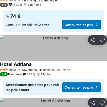
Hotel
Cuisine ligure authentique
3 Étoiles
6,9
3 392
San Remo
74 €
De
Consulter les prix de
2 sites
Consulter les prix
Partager
Aj
Hotel Adriana
Hotel
Navette pour le domaine Ski Civetta
3 Étoiles
8,4
Très bien
1 249
Alleghe
Sélectionnez des dates pour voir
Consulter les prix
les prix exacts
Partager
Aj