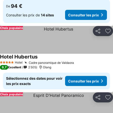
94 €
De
Consulter les prix de
14 sites
Consulter les prix
Choix populaire
Partager
Aj
Hotel Hubertus
Hotel
Cadre panoramique de Valdaora
5 Étoiles
9,7
Excellent
2 505
Olang
Sélectionnez des dates pour voir
Consulter les prix
les prix exacts
Choix populaire
Partager
Aj