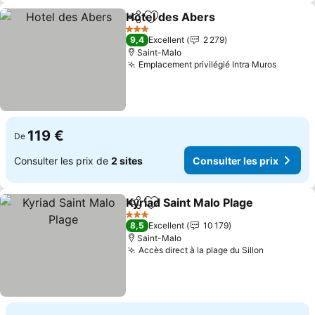
Hotel des Abers
Partager
Ajouter à mes favoris
Consulter 
3 Étoiles
9,4
Excellent
2 279
Saint-Malo
Emplacement privilégié Intra Muros
Consult
119 €
De
Consulter les prix de
2 sites
Consulter les prix
Kyriad Saint Malo Plage
Partager
Ajouter à mes favoris
Con
3 Étoiles
8,5
Excellent
10 179
Saint-Malo
Accès direct à la plage du Sillon
Consulter