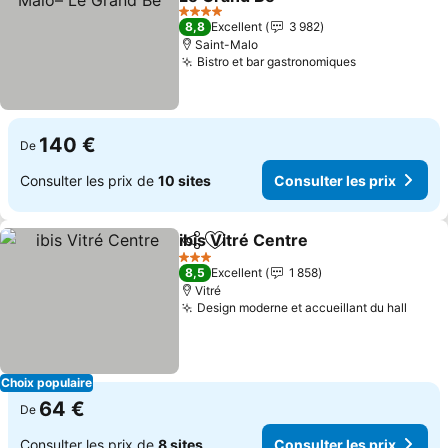
Consulter les prix
4 Étoiles
8,8
Excellent
3 982
Saint-Malo
Bistro et bar gastronomiques
Consulter le
140 €
De
Consulter les prix de
10 sites
Consulter les prix
ibis Vitré Centre
Partager
Ajouter à mes favoris
Consulter 
3 Étoiles
8,5
Excellent
1 858
Vitré
Design moderne et accueillant du hall
Consu
Choix populaire
64 €
De
Consulter les prix de
8 sites
Consulter les prix