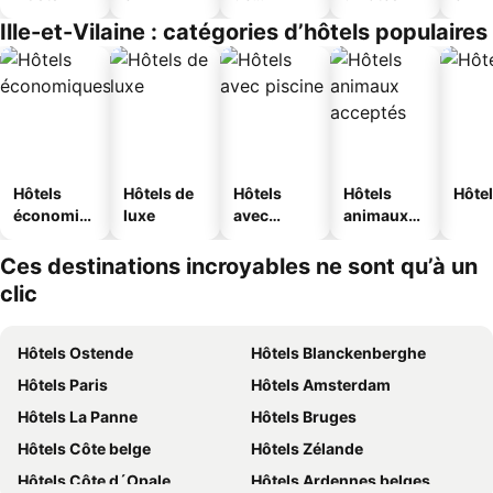
jeunesse
Ille-et-Vilaine : catégories d’hôtels populaires
Hôtels
Hôtels de
Hôtels
Hôtels
Hôtel
économiq
luxe
avec
animaux
ues
piscine
acceptés
Ces destinations incroyables ne sont qu’à un
clic
Hôtels Ostende
Hôtels Blanckenberghe
Hôtels Paris
Hôtels Amsterdam
Hôtels La Panne
Hôtels Bruges
Hôtels Côte belge
Hôtels Zélande
Hôtels Côte d´Opale
Hôtels Ardennes belges