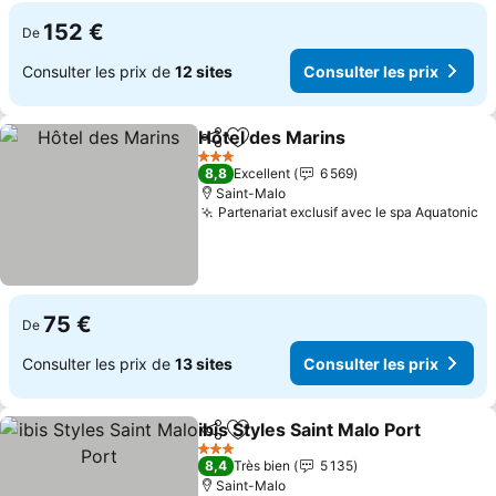
152 €
De
Consulter les prix de
12 sites
Consulter les prix
Hôtel des Marins
Partager
Ajouter à mes favoris
Consulter
3 Étoiles
8,8
Excellent
6 569
Saint-Malo
Partenariat exclusif avec le spa Aquatonic
Co
75 €
De
Consulter les prix de
13 sites
Consulter les prix
ibis Styles Saint Malo Port
Partager
Ajouter à mes favoris
3 Étoiles
8,4
Très bien
5 135
Saint-Malo