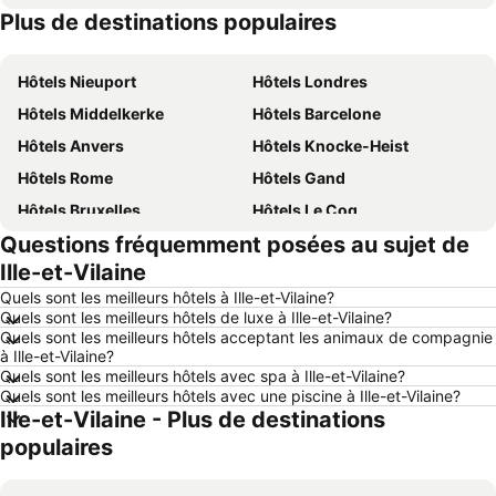
Plus de destinations populaires
Hôtels Belgique
Hôtels Majorque
Hôtels Nieuport
Hôtels Londres
Hôtels Middelkerke
Hôtels Barcelone
Hôtels Anvers
Hôtels Knocke-Heist
Hôtels Rome
Hôtels Gand
Hôtels Bruxelles
Hôtels Le Coq
Questions fréquemment posées au sujet de
Hôtels Rotterdam
Hôtels Hasselt
Ille-et-Vilaine
Hôtels Le Touquet-Paris-Plage
Hôtels Durbuy
Quels sont les meilleurs hôtels à Ille-et-Vilaine?
Hôtels Dunkerque
Hôtels Málaga
Quels sont les meilleurs hôtels de luxe à Ille-et-Vilaine?
Quels sont les meilleurs hôtels acceptant les animaux de compagnie
Hôtels Maastricht
Hôtels La Haye
à Ille-et-Vilaine?
Hôtels Boulogne-sur-Mer
Hôtels Luxembourg
Quels sont les meilleurs hôtels avec spa à Ille-et-Vilaine?
Quels sont les meilleurs hôtels avec une piscine à Ille-et-Vilaine?
Hôtels Espagne
Hôtels Ténérife
Ille-et-Vilaine - Plus de destinations
Hôtels France
Hôtels Ibiza
populaires
Hôtels Normandie
Hôtels Italie