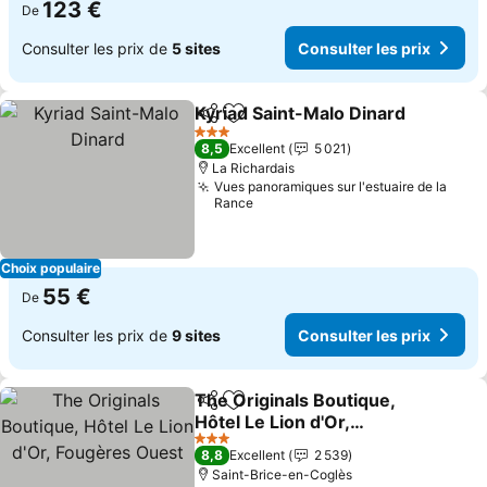
123 €
De
Consulter les prix de
5 sites
Consulter les prix
Kyriad Saint-Malo Dinard
Partager
Ajouter à mes favoris
C
3 Étoiles
8,5
Excellent
5 021
La Richardais
Vues panoramiques sur l'estuaire de la
Rance
Choix populaire
55 €
De
Consulter les prix de
9 sites
Consulter les prix
The Originals Boutique,
Partager
Ajouter à mes favoris
Hôtel Le Lion d'Or,
Fougères Ouest
Consulter les prix
3 Étoiles
8,8
Excellent
2 539
Saint-Brice-en-Coglès