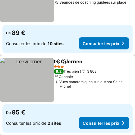
Séances de coaching guidées sur place
Cons
89 €
De
Consulter les prix de
10 sites
Consulter les prix
Le Querrien
Partager
Ajouter à mes favoris
Consulter les p
3 Étoiles
8,2
Très bien
3 868
Cancale
Vues panoramiques sur le Mont Saint-
Michel
95 €
De
Consulter les prix de
2 sites
Consulter les prix