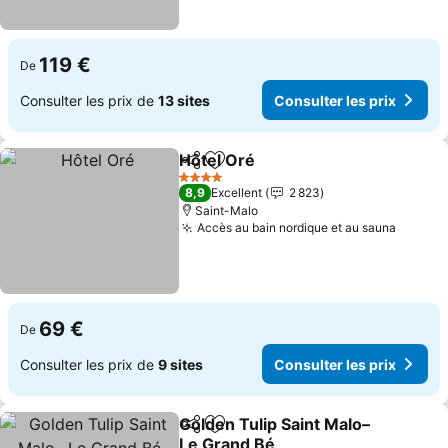
119 €
De
Consulter les prix de
13 sites
Consulter les prix
Hôtel Oré
Partager
Ajouter à mes favoris
Consulter les pri
4 Étoiles
8,9
Excellent
2 823
Saint-Malo
Accès au bain nordique et au sauna
Consult
69 €
De
Consulter les prix de
9 sites
Consulter les prix
Golden Tulip Saint Malo–
Partager
Ajouter à mes favoris
Le Grand Bé