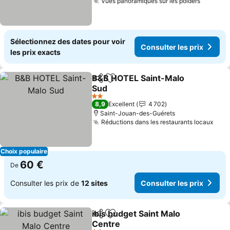
Vues panoramiques sur les polders
Consult
Sélectionnez des dates pour voir
Consulter les prix
les prix exacts
B&B HOTEL Saint-Malo
Partager
Ajouter à mes favoris
Sud
Consulter les prix
2 Étoiles
8,9
Excellent
4 702
Saint-Jouan-des-Guérets
Réductions dans les restaurants locaux
Cons
Choix populaire
60 €
De
Consulter les prix de
12 sites
Consulter les prix
ibis budget Saint Malo
Partager
Ajouter à mes favoris
Centre