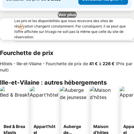
Voir plus
Les prix et les disponibilités que nous recevons des sites de
réservation changent constamment. Par conséquent, il se peut que
l’offre affichée sur trivago ne soit pas la même que celle du site de
réservation.
Fourchette de prix
Hôtels - Ille-et-Vilaine -
Fourchette de prix
de
‎41 €
à
‎226 €
(Prix par
nuit)
Ille-et-Vilaine : autres hébergements
Bed & Brea
Appart'hôt
Auberge
Maison
Appa
kfasts
el
de
d'hôtes
el