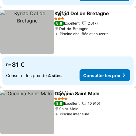
Kyriad Dol de Bretagne
Partager
Ajouter à mes favoris
Con
3 Étoiles
8,8
Excellent
2 617
Dol-de-Bretagne
Piscine chauffée et couverte
Consulter le
81 €
De
Consulter les prix de
4 sites
Consulter les prix
Oceania Saint Malo
Partager
Ajouter à mes favoris
Consult
4 Étoiles
8,8
Excellent
10 910
Saint-Malo
Piscine intérieure
Consulter les prix