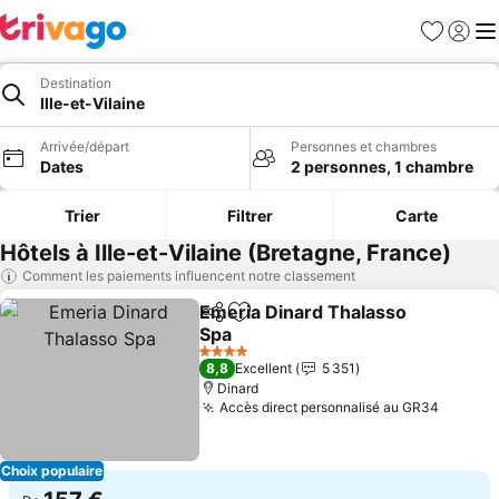
Favoris
Se con
Me
Destination
Ille-et-Vilaine
Arrivée/départ
Personnes et chambres
Dates
2 personnes, 1 chambre
Trier
Filtrer
Carte
Hôtels à Ille-et-Vilaine (Bretagne, France)
Comment les paiements influencent notre classement
Emeria Dinard Thalasso
Partager
Ajouter à mes favoris
Spa
Consulter les prix
4 Étoiles
8,8
Excellent
5 351
Dinard
Accès direct personnalisé au GR34
Consult
Choix populaire