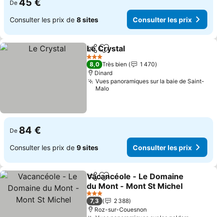
45 €
De
Consulter les prix de
8 sites
Consulter les prix
Le Crystal
Partager
Ajouter à mes favoris
Consulter les pri
3 Étoiles
8,0
Très bien
1 470
Dinard
Vues panoramiques sur la baie de Saint-
Malo
84 €
De
Consulter les prix de
9 sites
Consulter les prix
Vacancéole - Le Domaine
Partager
Ajouter à mes favoris
du Mont - Mont St Michel
Consulter les prix
3 Étoiles
7,3
2 388
Roz-sur-Couesnon