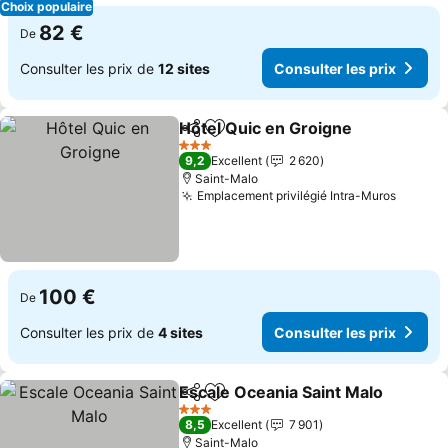
Choix populaire
82 €
De
Consulter les prix de
12 sites
Consulter les prix
Hôtel Quic en Groigne
Partager
Ajouter à mes favoris
Cons
3 Étoiles
9,2
Excellent
2 620
Saint-Malo
Emplacement privilégié Intra-Muros
Consult
100 €
De
Consulter les prix de
4 sites
Consulter les prix
Escale Oceania Saint Malo
Partager
Ajouter à mes favoris
3 Étoiles
8,5
Excellent
7 901
Saint-Malo