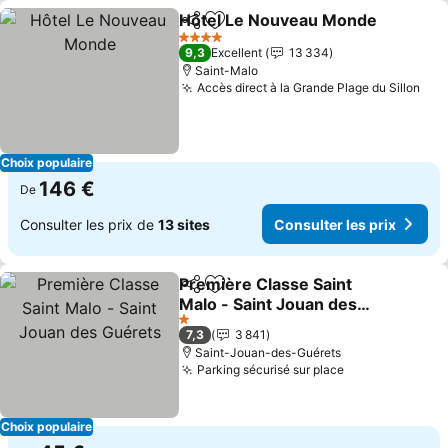
Hôtel Le Nouveau Monde
Partager
Ajouter à mes favoris
C
4 Étoiles
9,3
Excellent
13 334
Saint-Malo
Accès direct à la Grande Plage du Sillon
Con
Choix populaire
146 €
De
Consulter les prix de
13 sites
Consulter les prix
Première Classe Saint
Partager
Ajouter à mes favoris
Malo - Saint Jouan des
Guérets
Consulter les prix
1 Étoiles
7,3
3 841
Saint-Jouan-des-Guérets
Parking sécurisé sur place
Consulter les 
Choix populaire