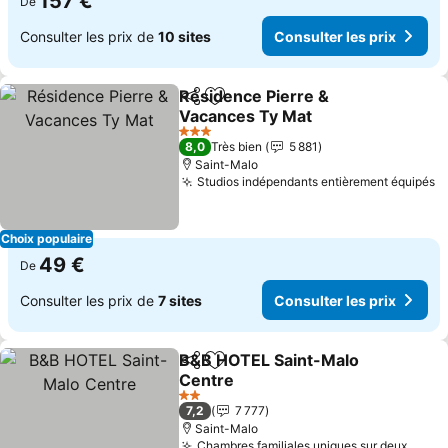
157 €
De
Consulter les prix de
10 sites
Consulter les prix
Résidence Pierre &
Partager
Ajouter à mes favoris
Vacances Ty Mat
Consulter les prix
3 Étoiles
8,0
Très bien
5 881
Saint-Malo
Studios indépendants entièrement équipés
C
Choix populaire
49 €
De
Consulter les prix de
7 sites
Consulter les prix
B&B HOTEL Saint-Malo
Partager
Ajouter à mes favoris
Centre
Consulter les prix
2 Étoiles
7,2
7 777
Saint-Malo
Chambres familiales uniques sur deux