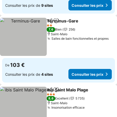
Consulter les prix de
9 sites
Consulter les prix
Terminus-Gare
Partager
Ajouter à mes favoris
Consulter l
2 Étoiles
7,6
Bien
256
Saint-Malo
Salles de bain fonctionnelles et propres
Cons
103 €
De
Consulter les prix de
4 sites
Consulter les prix
ibis Saint Malo Plage
Partager
Ajouter à mes favoris
Consul
3 Étoiles
8,6
Excellent
5 735
Saint-Malo
Insonorisation efficace
Consulter les pr