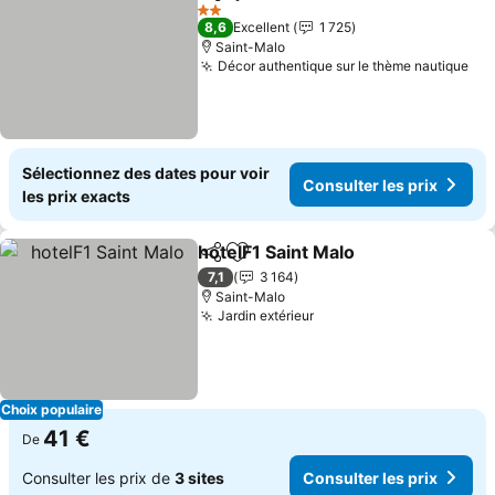
Partager
Ajouter à mes favoris
Consulter 
2 Étoiles
8,6
Excellent
1 725
Saint-Malo
Décor authentique sur le thème nautique
Con
Sélectionnez des dates pour voir
Consulter les prix
les prix exacts
hotelF1 Saint Malo
Partager
Ajouter à mes favoris
Consulte
7,1
3 164
Saint-Malo
Jardin extérieur
Consulter les prix
Choix populaire
41 €
De
Consulter les prix de
3 sites
Consulter les prix