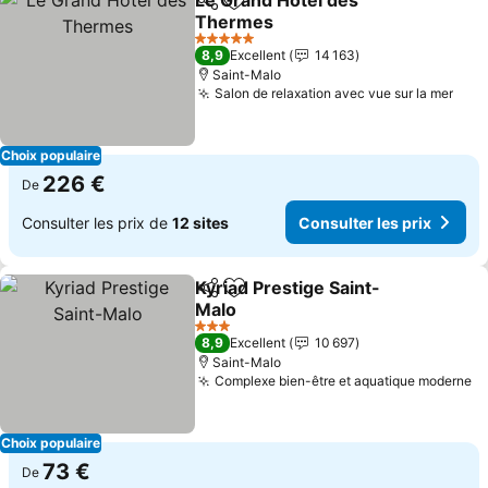
Le Grand Hotel des
Partager
Ajouter à mes favoris
Thermes
Consulter les prix
5 Étoiles
8,9
Excellent
14 163
Saint-Malo
Salon de relaxation avec vue sur la mer
Cons
Choix populaire
226 €
De
Consulter les prix de
12 sites
Consulter les prix
Kyriad Prestige Saint-
Partager
Ajouter à mes favoris
Malo
Consulter les prix
3 Étoiles
8,9
Excellent
10 697
Saint-Malo
Complexe bien-être et aquatique moderne
Co
Choix populaire
73 €
De