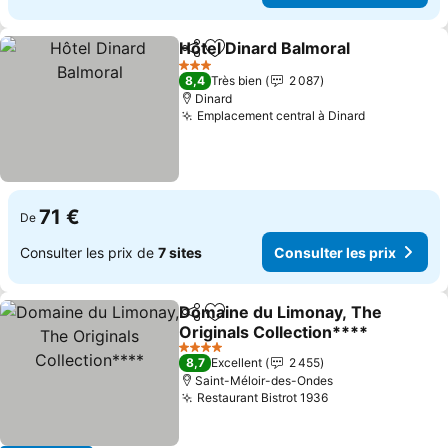
Hôtel Dinard Balmoral
Partager
Ajouter à mes favoris
Cons
3 Étoiles
8,4
Très bien
2 087
Dinard
Emplacement central à Dinard
Consulter l
71 €
De
Consulter les prix de
7 sites
Consulter les prix
Domaine du Limonay, The
Partager
Ajouter à mes favoris
Originals Collection****
Consulter les prix
4 Étoiles
8,7
Excellent
2 455
Saint-Méloir-des-Ondes
Restaurant Bistrot 1936
Consulter les pr