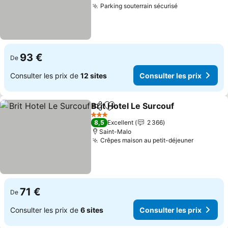
Parking souterrain sécurisé
Consulter les
93 €
De
Consulter les prix de
12 sites
Consulter les prix
Brit Hotel Le Surcouf
Partager
Ajouter à mes favoris
Consu
3 Étoiles
8,5
Excellent
2 366
Saint-Malo
Crêpes maison au petit-déjeuner
Consulter
71 €
De
Consulter les prix de
6 sites
Consulter les prix