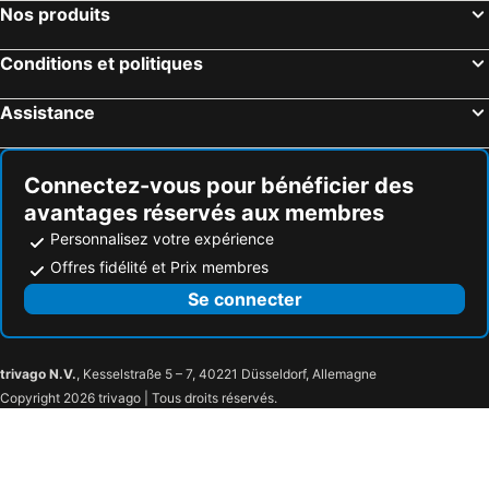
Nos produits
Hôtels Lanhélin
Hôtels Champeaux
Hôtels Iffendic
Hôtels Le Rheu
Conditions et politiques
Hôtels Vezin-le-Coquet
Hôtels Chavagne
Assistance
Hôtels Saint-Lunaire
Hôtels Pleugueneuc
Connectez-vous pour bénéficier des
avantages réservés aux membres
Personnalisez votre expérience
Offres fidélité et Prix membres
Se connecter
trivago N.V.
, Kesselstraße 5 – 7, 40221 Düsseldorf, Allemagne
Copyright 2026 trivago | Tous droits réservés.