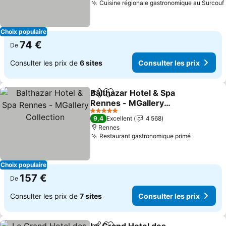
Cuisine régionale gastronomique au Surcouf
Choix populaire
74 €
De
Consulter les prix de
6 sites
Consulter les prix
Balthazar Hotel & Spa
Partager
Ajouter à mes favoris
Rennes - MGallery
Collection
Consulter les prix
5 Étoiles
9,4
Excellent
4 568
Rennes
Restaurant gastronomique primé
Consulter
Choix populaire
157 €
De
Consulter les prix de
7 sites
Consulter les prix