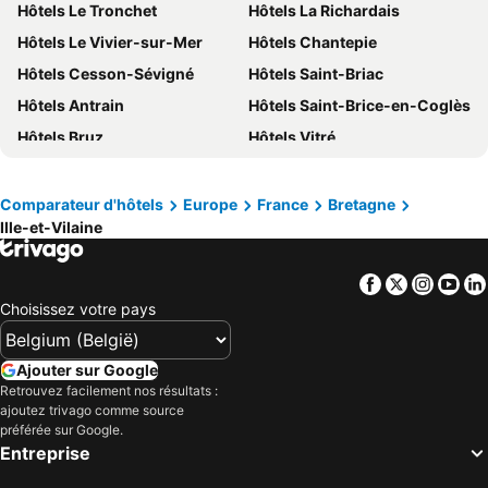
Hôtels Pays-Bas
Hôtels Lac de Garde
Hôtels Le Tronchet
Hôtels La Richardais
Hôtels Crète
Hôtels Île de Rhodes
Hôtels Le Vivier-sur-Mer
Hôtels Chantepie
Hôtels Malte
Hôtels Costa Brava
Hôtels Cesson-Sévigné
Hôtels Saint-Briac
Hôtels Bretagne
Hôtels Grèce
Hôtels Antrain
Hôtels Saint-Brice-en-Coglès
Hôtels Côte néerlandaise
Hôtels Turquie
Hôtels Bruz
Hôtels Vitré
Hôtels Sicile
Hôtels Forêt-Noire
Hôtels Saint-Grégoire
Hôtels Saint-Jacques-de-la-Lande
Hôtels Cherrueix
Hôtels Saint-Benoît-des-Ondes
Comparateur d'hôtels
Europe
France
Bretagne
Ille-et-Vilaine
Hôtels Paimpont
Hôtels Combourg
Hôtels Saint-Coulomb
Hôtels Lécousse
Facebook
Twitter
Insta
Yo
Hôtels Bain-de-Bretagne
Hôtels Mont-Dol
Choisissez votre pays
Hôtels Pleine-Fougères
Hôtels Saint-Marcan
Hôtels Bazouges-la-Pérouse
Hôtels La Gouesnière
Ajouter sur Google
Hôtels Pleurtuit
Hôtels Saint-Onen-la-Chapelle
Retrouvez facilement nos résultats :
ajoutez trivago comme source
Hôtels Liffré
Hôtels Redon
préférée sur Google.
Entreprise
Hôtels Étrelles
Hôtels Saint-Pierre-de-Plesguen
Hôtels Beaucé
Hôtels Guichen