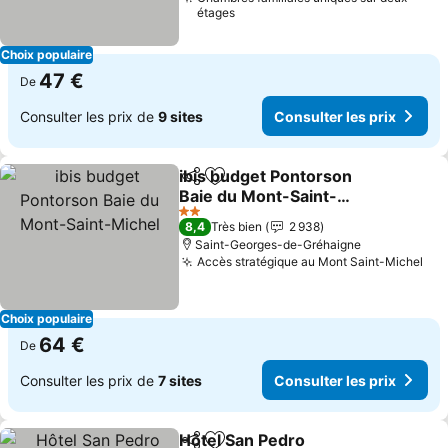
étages
Choix populaire
47 €
De
Consulter les prix de
9 sites
Consulter les prix
ibis budget Pontorson
Partager
Ajouter à mes favoris
Baie du Mont-Saint-
Michel
Consulter les prix
2 Étoiles
8,4
Très bien
2 938
Saint-Georges-de-Gréhaigne
Accès stratégique au Mont Saint-Michel
Con
Choix populaire
64 €
De
Consulter les prix de
7 sites
Consulter les prix
Hôtel San Pedro