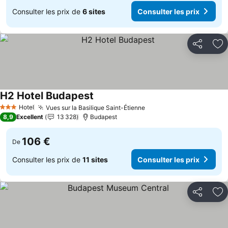
Consulter les prix de
6 sites
Consulter les prix
Partager
Aj
H2 Hotel Budapest
Consulter les prix
Hotel
Vues sur la Basilique Saint-Étienne
Consulter les prix
3 Étoiles
8,9
Excellent
13 328
Budapest
106 €
De
Consulter les prix de
11 sites
Consulter les prix
Partager
Aj