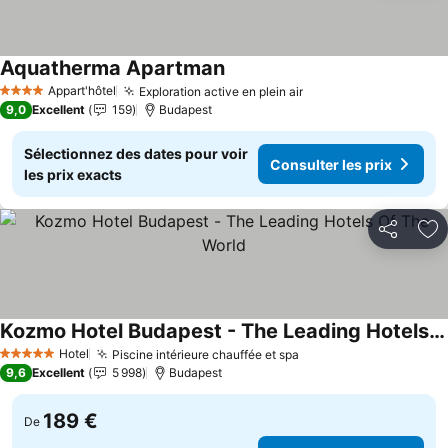
Aquatherma Apartman
Consulter les prix
Appart'hôtel
Exploration active en plein air
Consulter les prix
4 Étoiles
9,0
Excellent
159
Budapest
Sélectionnez des dates pour voir
Consulter les prix
les prix exacts
Partager
Aj
Kozmo Hotel Budapest - The Leading Hotels Of The World
Consulter les prix
Hotel
Piscine intérieure chauffée et spa
Consulter les prix
5 Étoiles
9,6
Excellent
5 998
Budapest
189 €
De