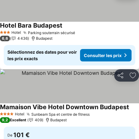
Hotel Bara Budapest
Consulter les prix
Hotel
Parking souterrain sécurisé
Consulter les prix
3 Étoiles
6,6
4 436
Budapest
Sélectionnez des dates pour voir
Consulter les prix
les prix exacts
Partager
Aj
Mamaison Vibe Hotel Downtown Budapest
Cons
Hotel
Sunbeam Spa et centre de fitness
Consulter les prix
4 Étoiles
9,2
Excellent
409
Budapest
101 €
De