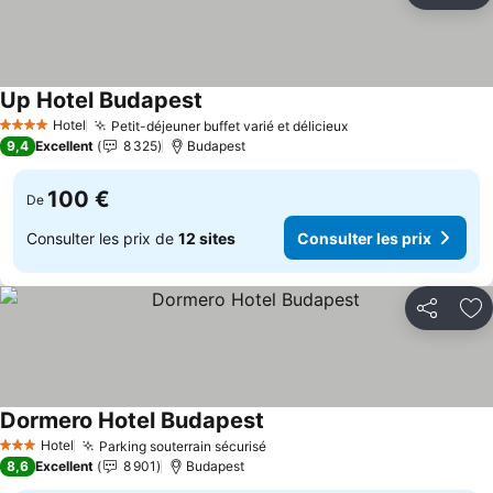
Up Hotel Budapest
Consulter les prix
Hotel
Petit-déjeuner buffet varié et délicieux
Consulter les prix
4 Étoiles
9,4
Excellent
8 325
Budapest
100 €
De
Consulter les prix de
12 sites
Consulter les prix
Partager
Aj
Dormero Hotel Budapest
Consulter les prix
Hotel
Parking souterrain sécurisé
Consulter les prix
3 Étoiles
8,6
Excellent
8 901
Budapest