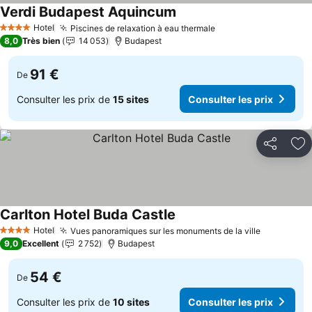
Verdi Budapest Aquincum
Consulter les prix
Hotel
Piscines de relaxation à eau thermale
Consulter les prix
4 Étoiles
8,0
Très bien
14 053
Budapest
91 €
De
Consulter les prix de
15 sites
Consulter les prix
Partager
Aj
Carlton Hotel Buda Castle
Consulter les prix
Hotel
Vues panoramiques sur les monuments de la ville
Consulter 
4 Étoiles
9,0
Excellent
2 752
Budapest
54 €
De
Consulter les prix de
10 sites
Consulter les prix