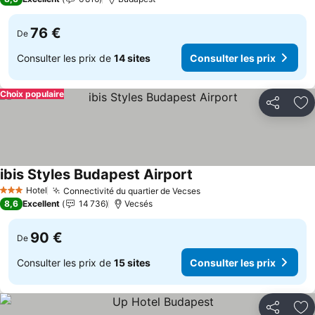
76 €
De
Consulter les prix de
14 sites
Consulter les prix
Choix populaire
Partager
Aj
ibis Styles Budapest Airport
Consulter les prix
Hotel
Connectivité du quartier de Vecses
Consulter les prix
3 Étoiles
8,6
Excellent
14 736
Vecsés
90 €
De
Consulter les prix de
15 sites
Consulter les prix
Partager
Aj