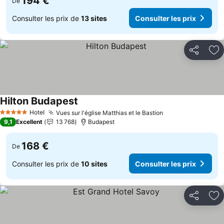
194 €
De
Consulter les prix de
13 sites
Consulter les prix
Partager
Aj
Hilton Budapest
Consulter les prix
Hotel
Vues sur l'église Matthias et le Bastion
Consulter les pr
5 Étoiles
9,1
Excellent
13 768
Budapest
168 €
De
Consulter les prix de
10 sites
Consulter les prix
Partager
Aj