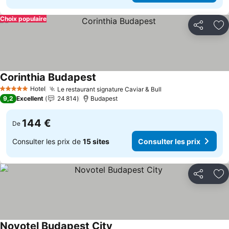
Choix populaire
Partager
Aj
Corinthia Budapest
Consulter les prix
Hotel
Le restaurant signature Caviar & Bull
Consulter les prix
5 Étoiles
9,2
Excellent
24 814
Budapest
144 €
De
Consulter les prix de
15 sites
Consulter les prix
Partager
Aj
Novotel Budapest City