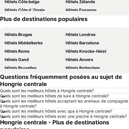
Hôtels Côte belge
Hôtels Zélande
Hôtels Côte d´Opale
Hôtels Espagne
Plus de destinations populaires
Hôtels Belgique
Hôtels Ardennes belges
Hôtels Bruges
Hôtels Londres
Hôtels Middelkerke
Hôtels Barcelone
Hôtels Rome
Hôtels Knocke-Heist
Hôtels Gand
Hôtels Anvers
Hôtels Bruxelles
Hôtels Rotterdam
Questions fréquemment posées au sujet de
Hôtels Maastricht
Hôtels Durbuy
Hongrie centrale
Hôtels Hasselt
Hôtels New York
Quels sont les meilleurs hôtels à Hongrie centrale?
Hôtels Boulogne-sur-Mer
Hôtels Le Coq
Quels sont les meilleurs hôtels de luxe à Hongrie centrale?
Quels sont les meilleurs hôtels acceptant les animaux de compagnie
Hôtels Le Touquet-Paris-Plage
Hôtels Dunkerque
à Hongrie centrale?
Hôtels Málaga
Hôtels France
Quels sont les meilleurs hôtels avec spa à Hongrie centrale?
Quels sont les meilleurs hôtels avec une piscine à Hongrie centrale?
Hôtels Luxembourg
Hôtels Ténérife
Hongrie centrale - Plus de destinations
Hôtels Majorque
Hôtels Ibiza