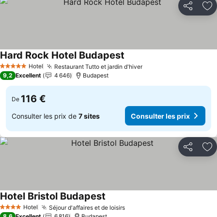
Partager
Aj
Hard Rock Hotel Budapest
Consulter les prix
Hotel
Restaurant Tutto et jardin d'hiver
Consulter les prix
5 Étoiles
9,2
Excellent
4 646
Budapest
116 €
De
Consulter les prix de
7 sites
Consulter les prix
Partager
Aj
Hotel Bristol Budapest
Consulter les prix
Hotel
Séjour d'affaires et de loisirs
Consulter les prix
4 Étoiles
8,6
Excellent
6 816
Budapest