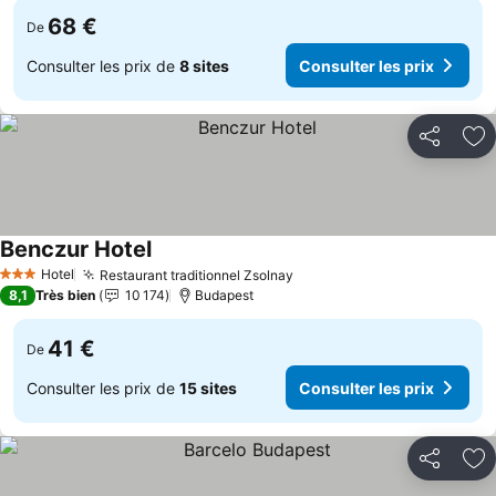
68 €
De
Consulter les prix de
8 sites
Consulter les prix
Partager
Aj
Benczur Hotel
Consulter les prix
Hotel
Restaurant traditionnel Zsolnay
Consulter les prix
3 Étoiles
8,1
Très bien
10 174
Budapest
41 €
De
Consulter les prix de
15 sites
Consulter les prix
Partager
Aj