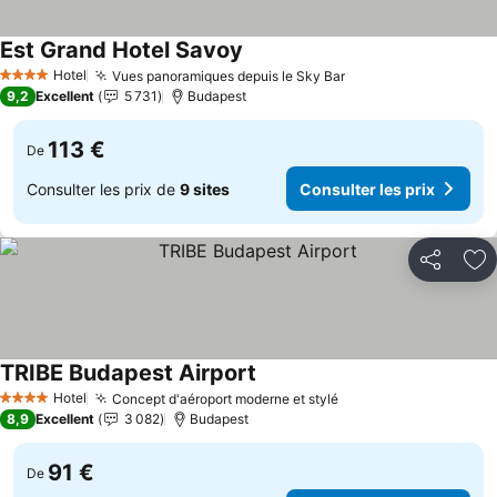
Est Grand Hotel Savoy
Consulter les prix
Hotel
Vues panoramiques depuis le Sky Bar
Consulter les prix
4 Étoiles
9,2
Excellent
5 731
Budapest
113 €
De
Consulter les prix de
9 sites
Consulter les prix
Partager
Aj
TRIBE Budapest Airport
Consulter les prix
Hotel
Concept d'aéroport moderne et stylé
Consulter les prix
4 Étoiles
8,9
Excellent
3 082
Budapest
91 €
De