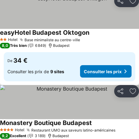
Partager
Aj
easyHotel Budapest Oktogon
Consulter les prix
Hotel
Base minimaliste au centre-ville
Consulter les prix
2 Étoiles
8,0
Très bien
6 849
Budapest
34 €
De
Consulter les prix de
9 sites
Consulter les prix
Partager
Aj
Monastery Boutique Budapest
Consulter les prix
Hotel
Restaurant UMO aux saveurs latino-américaines
Consulter 
4 Étoiles
9,2
Excellent
3 189
Budapest