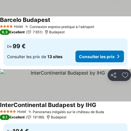
Barcelo Budapest
Consulter les prix
Hotel
Connexion express pratique à l'aéroport
Consulter les pri
4 Étoiles
9,3
Excellent
7 651
Budapest
99 €
De
Consulter les prix de
13 sites
Consulter les prix
Partager
Aj
InterContinental Budapest by IHG
Consulter les pr
Hotel
Panoramas inégalés sur le château de Buda
Consulter le
5 Étoiles
9,1
Excellent
19 186
Budapest