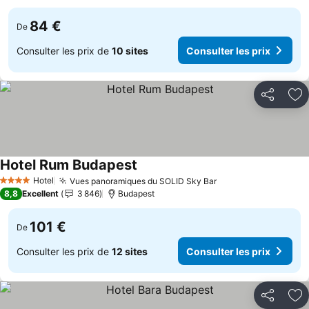
84 €
De
Consulter les prix de
10 sites
Consulter les prix
Partager
Aj
Hotel Rum Budapest
Consulter les prix
Hotel
Vues panoramiques du SOLID Sky Bar
Consulter les prix
4 Étoiles
8,8
Excellent
3 846
Budapest
101 €
De
Consulter les prix de
12 sites
Consulter les prix
Partager
Aj