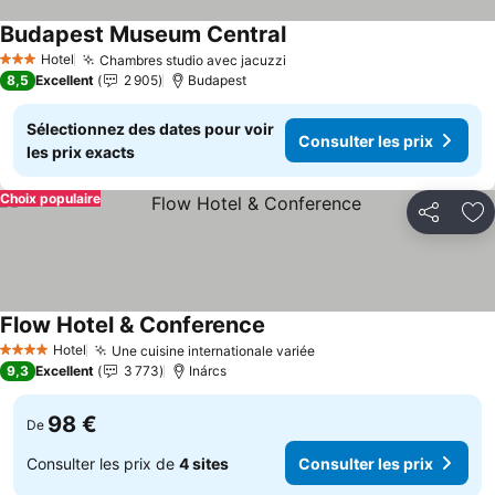
Budapest Museum Central
Consulter les prix
Hotel
Chambres studio avec jacuzzi
Consulter les prix
3 Étoiles
8,5
Excellent
2 905
Budapest
Sélectionnez des dates pour voir
Consulter les prix
les prix exacts
Choix populaire
Partager
Aj
Flow Hotel & Conference
Consulter les prix
Hotel
Une cuisine internationale variée
Consulter les prix
4 Étoiles
9,3
Excellent
3 773
Inárcs
98 €
De
Consulter les prix de
4 sites
Consulter les prix