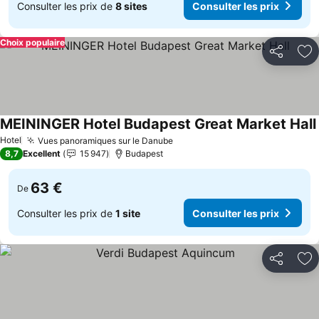
Consulter les prix de
8 sites
Consulter les prix
Choix populaire
Partager
Aj
MEININGER Hotel Budapest Great Market Hall
Hotel
Vues panoramiques sur le Danube
Consulter les prix
8,7
Excellent
15 947
Budapest
63 €
De
Consulter les prix de
1 site
Consulter les prix
Partager
Aj