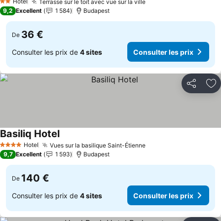
Hotel
Terrasse sur le toit avec vue sur la ville
Consulter les prix
2 Étoiles
9,2
Excellent
1 584
Budapest
36 €
De
Consulter les prix de
4 sites
Consulter les prix
Partager
Aj
Basiliq Hotel
Consulter les prix
Hotel
Vues sur la basilique Saint-Étienne
Consulter les prix
4 Étoiles
9,7
Excellent
1 593
Budapest
140 €
De
Consulter les prix de
4 sites
Consulter les prix