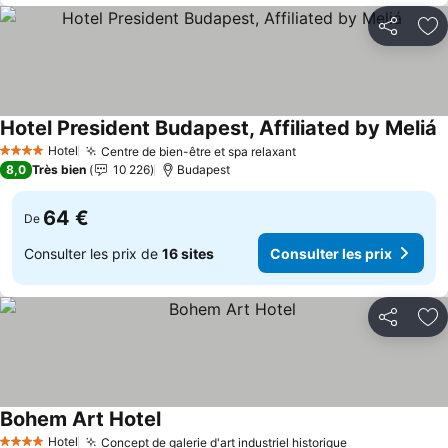
Partager
Aj
Hotel President Budapest, Affiliated by Meliá
C
Hotel
Centre de bien-être et spa relaxant
Consulter les prix
4 Étoiles
8,0
Très bien
10 226
Budapest
64 €
De
Consulter les prix de
16 sites
Consulter les prix
Partager
Aj
Bohem Art Hotel
Consulter les prix
Hotel
Concept de galerie d'art industriel historique
Consulter les