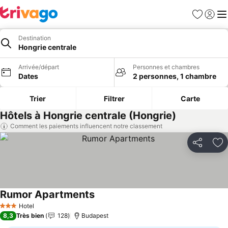
Favoris
Se con
Me
Destination
Hongrie centrale
Arrivée/départ
Personnes et chambres
Dates
2 personnes, 1 chambre
Trier
Filtrer
Carte
Hôtels à Hongrie centrale (Hongrie)
Comment les paiements influencent notre classement
Partager
Aj
Rumor Apartments
Consulter les prix
Hotel
3 Étoiles
8,3
Très bien
128
Budapest