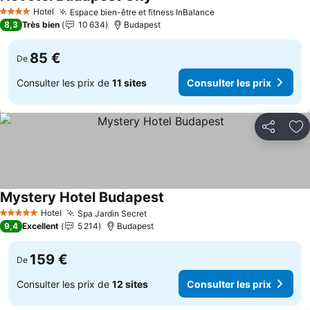
Consulter les prix
Hotel
Espace bien-être et fitness InBalance
Consulter les prix
4 Étoiles
8,3
Très bien
10 634
Budapest
85 €
De
Consulter les prix de
11 sites
Consulter les prix
Partager
Aj
Mystery Hotel Budapest
Consulter les prix
Hotel
Spa Jardin Secret
Consulter les prix
5 Étoiles
9,4
Excellent
5 214
Budapest
159 €
De
Consulter les prix de
12 sites
Consulter les prix