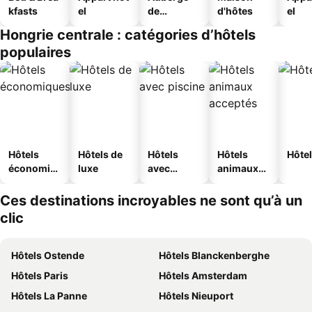
kfasts
el
de
d'hôtes
el
jeunesse
Hongrie centrale : catégories d’hôtels
populaires
Hôtels
Hôtels de
Hôtels
Hôtels
Hôtel
économiq
luxe
avec
animaux
ues
piscine
acceptés
Ces destinations incroyables ne sont qu’à un
clic
Hôtels Ostende
Hôtels Blanckenberghe
Hôtels Paris
Hôtels Amsterdam
Hôtels La Panne
Hôtels Nieuport