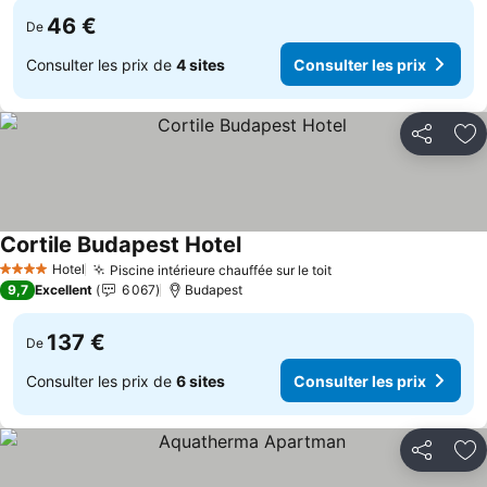
46 €
De
Consulter les prix de
4 sites
Consulter les prix
Partager
Aj
Cortile Budapest Hotel
Consulter les prix
Hotel
Piscine intérieure chauffée sur le toit
Consulter les prix
4 Étoiles
9,7
Excellent
6 067
Budapest
137 €
De
Consulter les prix de
6 sites
Consulter les prix
Partager
Aj