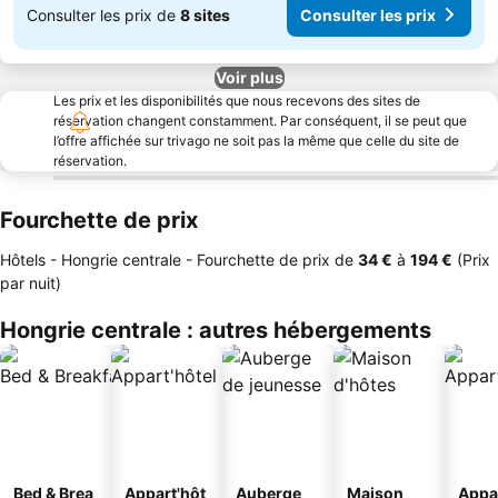
Consulter les prix de
8 sites
Consulter les prix
Voir plus
Les prix et les disponibilités que nous recevons des sites de
réservation changent constamment. Par conséquent, il se peut que
l’offre affichée sur trivago ne soit pas la même que celle du site de
réservation.
Fourchette de prix
Hôtels - Hongrie centrale -
Fourchette de prix
de
‎34 €
à
‎194 €
(Prix
par nuit)
Hongrie centrale : autres hébergements
Bed & Brea
Appart'hôt
Auberge
Maison
Appa