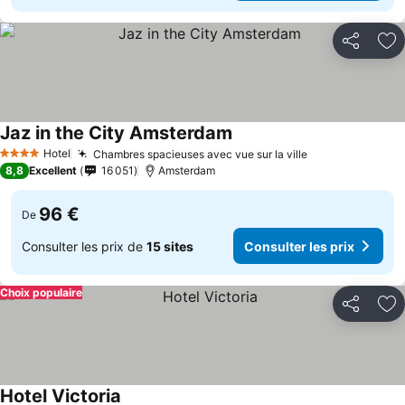
Partager
Aj
Jaz in the City Amsterdam
Hotel
Chambres spacieuses avec vue sur la ville
4 Étoiles
8,8
Excellent
16 051
Amsterdam
96 €
De
Consulter les prix de
15 sites
Consulter les prix
Choix populaire
Partager
Aj
Hotel Victoria