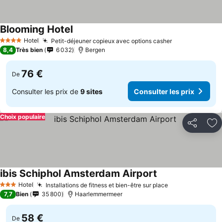
Blooming Hotel
Hotel
Petit-déjeuner copieux avec options casher
4 Étoiles
8,4
Très bien
6 032
Bergen
76 €
De
Consulter les prix de
9 sites
Consulter les prix
Choix populaire
Partager
Aj
ibis Schiphol Amsterdam Airport
Hotel
Installations de fitness et bien-être sur place
3 Étoiles
7,7
Bien
35 800
Haarlemmermeer
58 €
De