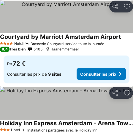
Partager
Aj
Courtyard by Marriott Amsterdam Airport
Hotel
Brasserie Courtyard, service toute la journée
4 Étoiles
8,4
Très bien
5 105
Haarlemmermeer
72 €
De
Consulter les prix de
9 sites
Consulter les prix
Partager
Aj
Holiday Inn Express Amsterdam - Arena Towers by IHG
Hotel
Installations partagées avec le Holiday Inn
3 Étoiles