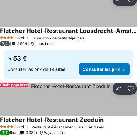
Partager
Aj
Fletcher Hotel-Restaurant Loosdrecht-Amsterdam
Hotel
Large choix de petits déjeuners
4 Étoiles
7,4
4 504
Loosdrecht
53 €
De
Consulter les prix de
14 sites
Consulter les prix
Choix populaire
Partager
Aj
Fletcher Hotel-Restaurant Zeeduin
Hotel
Restaurant élégant avec vue sur les dunes
4 Étoiles
7,7
Bien
3 384
Wijk aan Zee