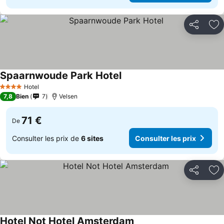
Partager
Aj
Spaarnwoude Park Hotel
Hotel
4 Étoiles
7,8
Bien
7
Velsen
71 €
De
Consulter les prix de
6 sites
Consulter les prix
Partager
Aj
Hotel Not Hotel Amsterdam