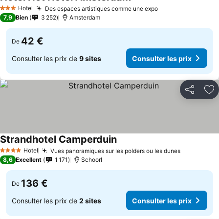
Hotel
Des espaces artistiques comme une expo
3 Étoiles
7,9
Bien
3 252
Amsterdam
42 €
De
Consulter les prix de
9 sites
Consulter les prix
Partager
Aj
Strandhotel Camperduin
Hotel
Vues panoramiques sur les polders ou les dunes
4 Étoiles
8,6
Excellent
1 171
Schoorl
136 €
De
Consulter les prix de
2 sites
Consulter les prix