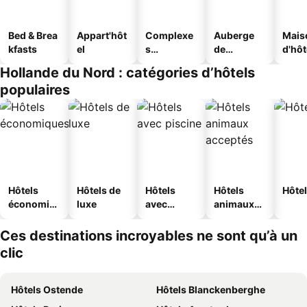
Bed & Brea
Appart'hôt
Complexe
Auberge
Mais
kfasts
el
s
de
d'hô
touristique
jeunesse
Hollande du Nord : catégories d’hôtels
s
populaires
Hôtels
Hôtels de
Hôtels
Hôtels
Hôtel
économiq
luxe
avec
animaux
ues
piscine
acceptés
Ces destinations incroyables ne sont qu’à un
clic
Hôtels Ostende
Hôtels Blanckenberghe