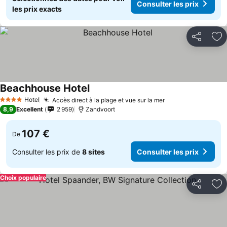
Consulter les prix
les prix exacts
Partager
Aj
Beachhouse Hotel
Hotel
Accès direct à la plage et vue sur la mer
4 Étoiles
8,9
Excellent
2 959
Zandvoort
107 €
De
Consulter les prix de
8 sites
Consulter les prix
Choix populaire
Partager
Aj