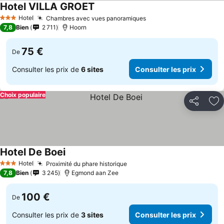
Hotel VILLA GROET
Hotel
Chambres avec vues panoramiques
3 Étoiles
7,8
Bien
2 711
Hoorn
75 €
De
Consulter les prix de
6 sites
Consulter les prix
Choix populaire
Partager
Aj
Hotel De Boei
Hotel
Proximité du phare historique
3 Étoiles
7,8
Bien
3 245
Egmond aan Zee
100 €
De
Consulter les prix de
3 sites
Consulter les prix