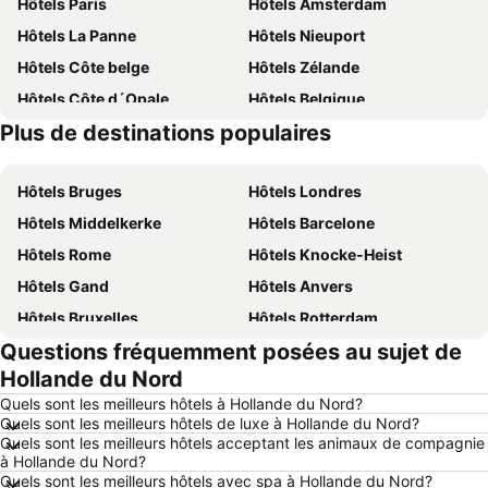
Hôtels Paris
Hôtels Amsterdam
Hôtels La Panne
Hôtels Nieuport
Hôtels Côte belge
Hôtels Zélande
Hôtels Côte d´Opale
Hôtels Belgique
Plus de destinations populaires
Hôtels France
Hôtels Ténérife
Hôtels Bruges
Hôtels Londres
Hôtels Middelkerke
Hôtels Barcelone
Hôtels Rome
Hôtels Knocke-Heist
Hôtels Gand
Hôtels Anvers
Hôtels Bruxelles
Hôtels Rotterdam
Questions fréquemment posées au sujet de
Hôtels Maastricht
Hôtels Durbuy
Hollande du Nord
Hôtels Hasselt
Hôtels New York
Quels sont les meilleurs hôtels à Hollande du Nord?
Hôtels Boulogne-sur-Mer
Hôtels Le Coq
Quels sont les meilleurs hôtels de luxe à Hollande du Nord?
Quels sont les meilleurs hôtels acceptant les animaux de compagnie
Hôtels Le Touquet-Paris-Plage
Hôtels Dunkerque
à Hollande du Nord?
Hôtels Málaga
Hôtels Espagne
Quels sont les meilleurs hôtels avec spa à Hollande du Nord?