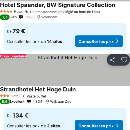
Hotel Spaander, BW Signature Collection
Hotel
Un emplacement privilégié au bord de l'eau
4 Étoiles
7,7
Bien
3 988
Volendam
79 €
De
Consulter les prix de
14 sites
Consulter les prix
Choix populaire
Partager
Aj
Strandhotel Het Hoge Duin
Hotel
Vaste buffet
3 Étoiles
8,6
Excellent
4 334
Wijk aan Zee
134 €
De
Consulter les prix de
2 sites
Consulter les prix