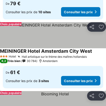
79 €
De
Consulter les prix de
10 sites
Consulter les prix
Choix populaire
Partager
Aj
MEININGER Hotel Amsterdam City West
Hotel
Hall artistique sur le thème des maîtres hollandais
3 Étoiles
8,2
Très bien
30 784
Amsterdam
61 €
De
Consulter les prix de
3 sites
Consulter les prix
Choix populaire
Partager
Aj