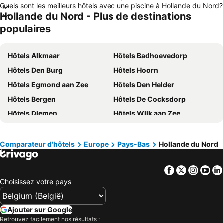
Quels sont les meilleurs hôtels avec une piscine à Hollande du Nord?
Hôtels Ardennes belges
Hôtels Luxembourg
Hollande du Nord - Plus de destinations
Hôtels Majorque
Hôtels Ibiza
populaires
Hôtels Italie
Hôtels Normandie
Hôtels Pays-Bas
Hôtels Grèce
Hôtels Alkmaar
Hôtels Badhoevedorp
Hôtels Île de Rhodes
Hôtels Crète
Hôtels Den Burg
Hôtels Hoorn
Hôtels Lac de Garde
Hôtels Costa Brava
Hôtels Egmond aan Zee
Hôtels Den Helder
Hôtels Bretagne
Hôtels Mosel/ Saar
Hôtels Bergen
Hôtels De Cocksdorp
Hôtels Sicile
Hôtels Malte
Hôtels Diemen
Hôtels Wijk aan Zee
Hôtels Grande Canarie
Hôtels Turquie
Hôtels Aalsmeer
Hôtels IJmuiden
Hôtels Lisse
Hôtels Schoorl
Comparateur d'hôtels
Europe
Pays-Bas
Hollande du Nord
Hôtels Katwoude
Hôtels Edam
Facebook
Twitter
Insta
Yo
Hôtels Den Hoorn
Hôtels Monnickendam
Choisissez votre pays
Hôtels Hilversum
Hôtels Marken
Hôtels Akersloot
Hôtels Loosdrecht
Ajouter sur Google
Hôtels Heemskerk
Hôtels Bussum
Retrouvez facilement nos résultats :