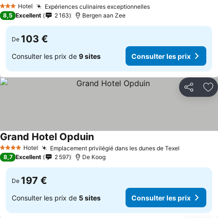
Hotel
Expériences culinaires exceptionnelles
3 Étoiles
8,5
Excellent
2 163
Bergen aan Zee
103 €
De
Consulter les prix de
9 sites
Consulter les prix
Partager
Aj
Grand Hotel Opduin
Hotel
Emplacement privilégié dans les dunes de Texel
4 Étoiles
8,7
Excellent
2 597
De Koog
197 €
De
Consulter les prix de
5 sites
Consulter les prix