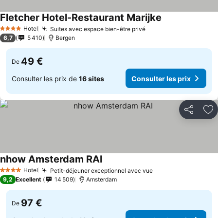
Fletcher Hotel-Restaurant Marijke
Hotel
Suites avec espace bien-être privé
4 Étoiles
6,7
5 410
Bergen
49 €
De
Consulter les prix de
16 sites
Consulter les prix
Partager
Aj
nhow Amsterdam RAI
Hotel
Petit-déjeuner exceptionnel avec vue
4 Étoiles
9,2
Excellent
14 509
Amsterdam
97 €
De