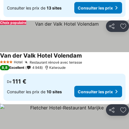
Consulter les prix de
13 sites
Consulter les prix
Choix populaire
Partager
Aj
Van der Valk Hotel Volendam
Hotel
Restaurant rénové avec terrasse
4 Étoiles
8,8
Excellent
4 948
Katwoude
111 €
De
Consulter les prix de
10 sites
Consulter les prix
Partager
Aj