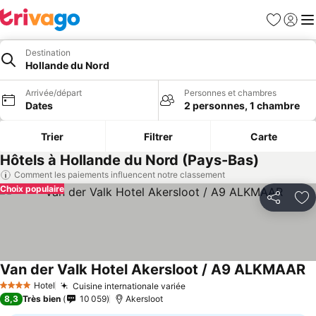
Favoris
Se con
Me
Destination
Hollande du Nord
Arrivée/départ
Personnes et chambres
Dates
2 personnes, 1 chambre
Trier
Filtrer
Carte
Hôtels à Hollande du Nord (Pays-Bas)
Comment les paiements influencent notre classement
Choix populaire
Partager
Aj
Van der Valk Hotel Akersloot / A9 ALKMAAR
Hotel
Cuisine internationale variée
4 Étoiles
8,3
Très bien
10 059
Akersloot