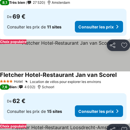
8,1
Très bien
27 520
Amsterdam
69 €
De
Consulter les prix de
11 sites
Consulter les prix
Choix populaire
Partager
Aj
Fletcher Hotel-Restaurant Jan van Scorel
Hotel
Location de vélos pour explorer les environs
4 Étoiles
7,6
Bien
4 032
Schoorl
62 €
De
Consulter les prix de
15 sites
Consulter les prix
Choix populaire