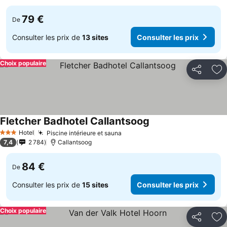
79 €
De
Consulter les prix de
13 sites
Consulter les prix
Choix populaire
Partager
Aj
Fletcher Badhotel Callantsoog
Hotel
Piscine intérieure et sauna
3 Étoiles
7,4
2 784
Callantsoog
84 €
De
Consulter les prix de
15 sites
Consulter les prix
Choix populaire
Partager
Aj