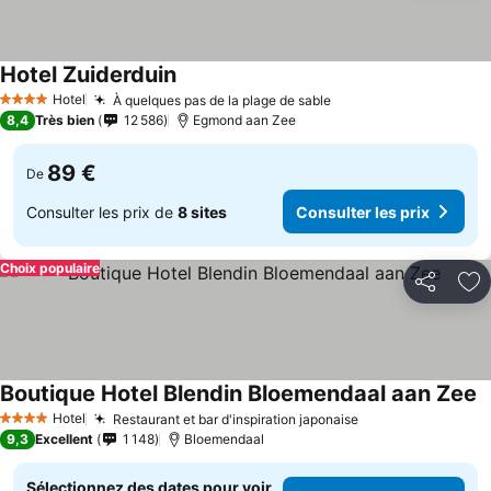
Hotel Zuiderduin
Hotel
À quelques pas de la plage de sable
4 Étoiles
8,4
Très bien
12 586
Egmond aan Zee
89 €
De
Consulter les prix de
8 sites
Consulter les prix
Choix populaire
Partager
Aj
Boutique Hotel Blendin Bloemendaal aan Zee
Hotel
Restaurant et bar d'inspiration japonaise
4 Étoiles
9,3
Excellent
1 148
Bloemendaal
Sélectionnez des dates pour voir