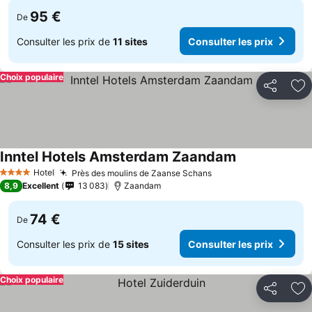
95 €
De
Consulter les prix de
11 sites
Consulter les prix
Choix populaire
Partager
Aj
Inntel Hotels Amsterdam Zaandam
Hotel
Près des moulins de Zaanse Schans
4 Étoiles
8,9
Excellent
13 083
Zaandam
74 €
De
Consulter les prix de
15 sites
Consulter les prix
Choix populaire
Partager
Aj