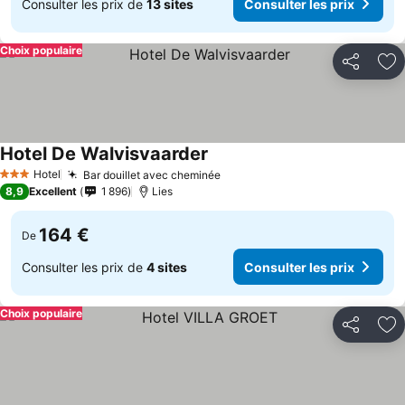
Consulter les prix de
13 sites
Consulter les prix
Choix populaire
Partager
Aj
Hotel De Walvisvaarder
Hotel
Bar douillet avec cheminée
3 Étoiles
8,9
Excellent
1 896
Lies
164 €
De
Consulter les prix de
4 sites
Consulter les prix
Choix populaire
Partager
Aj