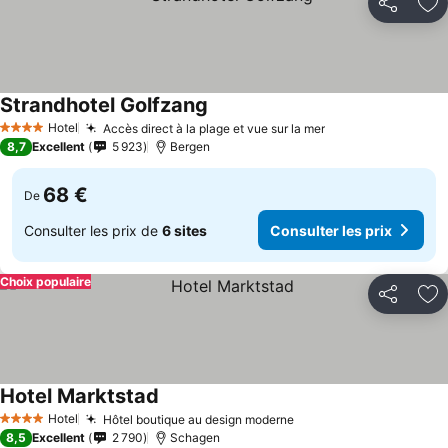
Partager
Aj
Strandhotel Golfzang
Hotel
Accès direct à la plage et vue sur la mer
4 Étoiles
8,7
Excellent
5 923
Bergen
68 €
De
Consulter les prix de
6 sites
Consulter les prix
Choix populaire
Partager
Aj
Hotel Marktstad
Hotel
Hôtel boutique au design moderne
4 Étoiles
8,5
Excellent
2 790
Schagen