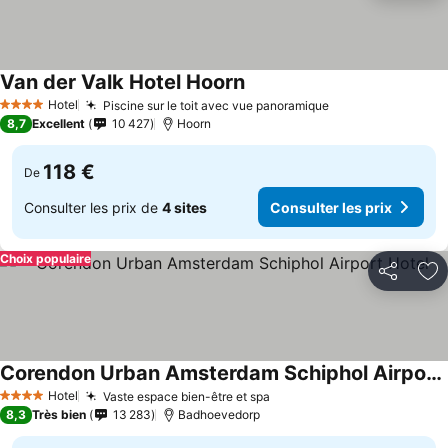
Van der Valk Hotel Hoorn
Hotel
Piscine sur le toit avec vue panoramique
4 Étoiles
8,7
Excellent
10 427
Hoorn
118 €
De
Consulter les prix de
4 sites
Consulter les prix
Choix populaire
Partager
Aj
Corendon Urban Amsterdam Schiphol Airport Hotel
Hotel
Vaste espace bien-être et spa
4 Étoiles
8,3
Très bien
13 283
Badhoevedorp