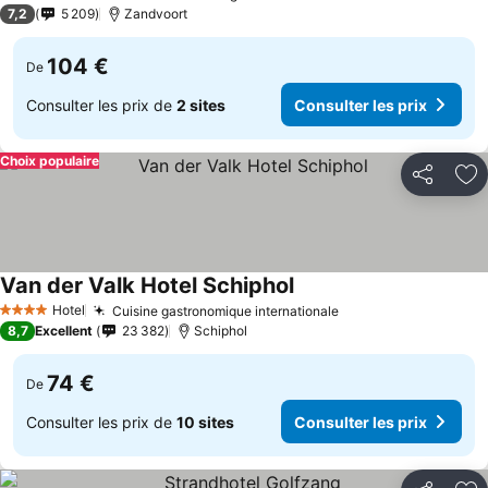
4 Étoiles
7,2
5 209
Zandvoort
104 €
De
Consulter les prix de
2 sites
Consulter les prix
Choix populaire
Partager
Aj
Van der Valk Hotel Schiphol
Hotel
Cuisine gastronomique internationale
4 Étoiles
8,7
Excellent
23 382
Schiphol
74 €
De
Consulter les prix de
10 sites
Consulter les prix