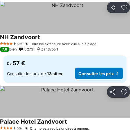
Partager
Aj
NH Zandvoort
Hotel
Terrasse extérieure avec vue sur la plage
4 Étoiles
7,8
Bien
6 273
Zandvoort
57 €
De
Consulter les prix de
13 sites
Consulter les prix
Partager
Aj
Palace Hotel Zandvoort
Hotel
Chambres avec baignoires à remous