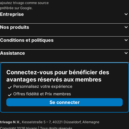
ajoutez trivago comme source
Hôtels Callantsoog
Hôtels Enkhuizen
préférée sur Google.
Hôtels Velsen
Hôtels Weesp
Entreprise
Hôtels Schagen
Hôtels Heerhugowaard
Nos produits
Hôtels Bergen aan Zee
Hôtels Purmerend
Hôtels Uithoorn
Hôtels Huizen
Conditions et politiques
Hôtels Huisduinen
Hôtels Bloemendaal
Assistance
Hôtels Zaandijk
Hôtels Lijnden
Hôtels Castricum
Hôtels Oosterend
Connectez-vous pour bénéficier des
avantages réservés aux membres
Personnalisez votre expérience
Offres fidélité et Prix membres
Se connecter
trivago N.V.
, Kesselstraße 5 – 7, 40221 Düsseldorf, Allemagne
Copyright 2026 trivago | Tous droits réservés.