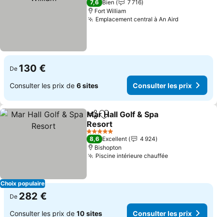
7,6
Bien
7 716
Fort William
Emplacement central à An Aird
Consulter 
130 €
De
Consulter les prix de
6 sites
Consulter les prix
Mar Hall Golf & Spa
Partager
Ajouter à mes favoris
Resort
Consulter les prix
5 Étoiles
8,6
Excellent
4 924
Bishopton
Piscine intérieure chauffée
Consulter les
Choix populaire
282 €
De
Consulter les prix de
10 sites
Consulter les prix