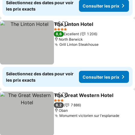
Sélectionnez des dates pour voir
Consulter les prix
les prix exacts
The Linton Hotel
Partager
Ajouter à mes favoris
Consulter 
4 Étoiles
8,6
Excellent
1 206
North Berwick
Grill Linton Steakhouse
Consulter les pr
Sélectionnez des dates pour voir
Consulter les prix
les prix exacts
The Great Western Hotel
Partager
Ajouter à mes favoris
C
3 Étoiles
6,2
7 886
Oban
Monument victorien sur l'esplanade
Consult