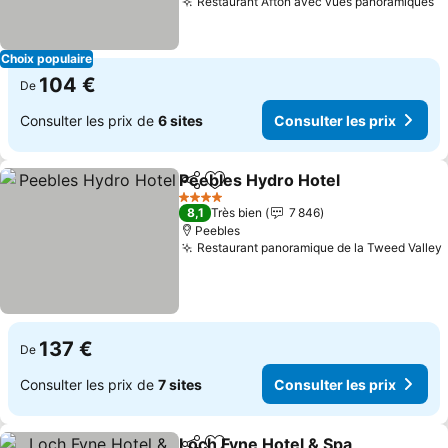
Restaurant Afton avec vues panoramiques
Co
Choix populaire
104 €
De
Consulter les prix de
6 sites
Consulter les prix
Peebles Hydro Hotel
Partager
Ajouter à mes favoris
Consul
4 Étoiles
8,1
Très bien
7 846
Peebles
Restaurant panoramique de la Tweed Valley
137 €
De
Consulter les prix de
7 sites
Consulter les prix
Loch Fyne Hotel & Spa