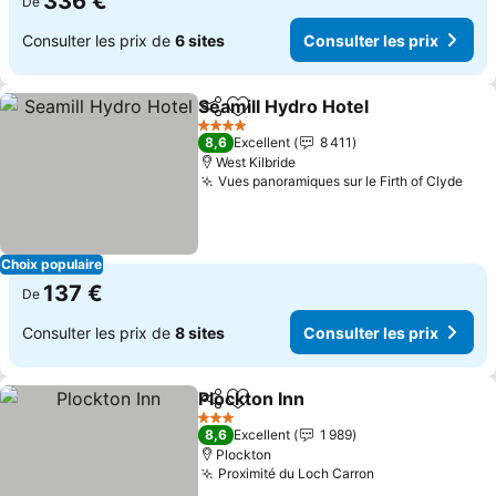
336 €
De
Consulter les prix de
6 sites
Consulter les prix
Seamill Hydro Hotel
Partager
Ajouter à mes favoris
Consult
4 Étoiles
8,6
Excellent
8 411
West Kilbride
Vues panoramiques sur le Firth of Clyde
Cons
Choix populaire
137 €
De
Consulter les prix de
8 sites
Consulter les prix
Plockton Inn
Partager
Ajouter à mes favoris
Consulter les 
3 Étoiles
8,6
Excellent
1 989
Plockton
Proximité du Loch Carron
Consulter les 