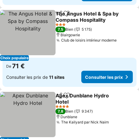
The Angus Hotel & Spa by
Partager
Ajouter à mes favoris
Compass Hospitality
Consulter les prix
3 Étoiles
7,5
Bien
5 175
Blairgowrie
Club de loisirs intérieur moderne
Consulter
Choix populaire
71 €
De
Consulter les prix de
11 sites
Consulter les prix
Apex Dunblane Hydro
Partager
Ajouter à mes favoris
Hotel
Consulter les prix
4 Étoiles
7,8
Bien
9 347
Dunblane
The Kailyard par Nick Nairn
Consulter les