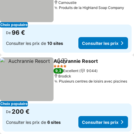
Carnoustie
Produits de la Highland Soap Company
Cons
Choix populaire
96 €
De
Consulter les prix de
10 sites
Consulter les prix
Auchrannie Resort
Partager
Ajouter à mes favoris
Consult
4 Étoiles
9,3
Excellent
9 044
Brodick
Plusieurs centres de loisirs avec piscines
Con
Choix populaire
200 €
De
Consulter les prix de
6 sites
Consulter les prix