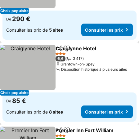
Choix populaire
290 €
De
Consulter les prix de
5 sites
Consulter les prix
Craiglynne Hotel
Partager
Ajouter à mes favoris
Consulter 
3 Étoiles
6,6
3 417
Grantown-on-Spey
Disposition historique à plusieurs ailes
Consu
Choix populaire
85 €
De
Consulter les prix de
8 sites
Consulter les prix
Premier Inn Fort William
Partager
Ajouter à mes favoris
Co
3 Étoiles