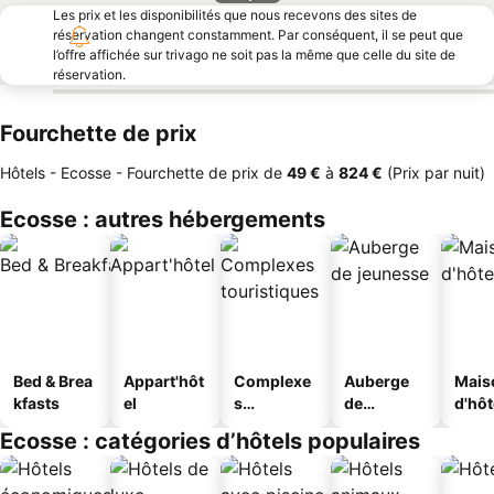
Les prix et les disponibilités que nous recevons des sites de
réservation changent constamment. Par conséquent, il se peut que
l’offre affichée sur trivago ne soit pas la même que celle du site de
réservation.
Fourchette de prix
Hôtels - Ecosse -
Fourchette de prix
de
‎49 €
à
‎824 €
(Prix par nuit)
Ecosse : autres hébergements
Bed & Brea
Appart'hôt
Complexe
Auberge
Mais
kfasts
el
s
de
d'hô
touristique
jeunesse
Ecosse : catégories d’hôtels populaires
s