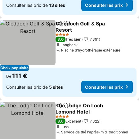
Consulter les prix de
13 sites
Consulter les prix
Gleddoch Golf & Spa
Partager
Ajouter à mes favoris
Resort
Consulter les prix
4 Étoiles
8,0
Très bien
7 391
Langbank
Piscine d'hydrothérapie extérieure
Consulte
Choix populaire
111 €
De
Consulter les prix de
5 sites
Consulter les prix
The Lodge On Loch
Partager
Ajouter à mes favoris
Lomond Hotel
Consulter les prix
4 Étoiles
8,6
Excellent
7 322
Luss
Service de thé l'après-midi traditionnel
Cons