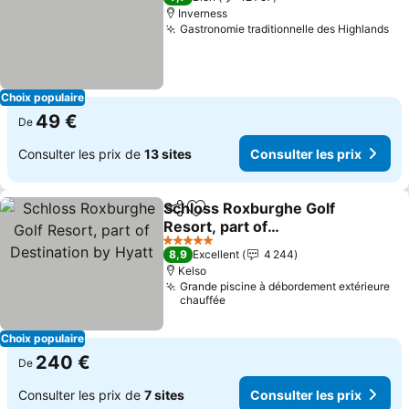
Inverness
Gastronomie traditionnelle des Highlands
Con
Choix populaire
49 €
De
Consulter les prix de
13 sites
Consulter les prix
Schloss Roxburghe Golf
Partager
Ajouter à mes favoris
Resort, part of
Destination by Hyatt
Consulter les prix
5 Étoiles
8,9
Excellent
4 244
Kelso
Grande piscine à débordement extérieure
chauffée
Choix populaire
240 €
De
Consulter les prix de
7 sites
Consulter les prix