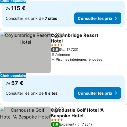
Choix populaire
115 €
De
Consulter les prix de
7 sites
Consulter les prix
Coylumbridge Resort
Partager
Ajouter à mes favoris
Hotel
Consulter les prix
4 Étoiles
6,9
17 720
Aviemore
Piscines intérieures rénovées
Consulter l
Choix populaire
57 €
De
Consulter les prix de
9 sites
Consulter les prix
Carnoustie Golf Hotel 'A
Partager
Ajouter à mes favoris
Bespoke Hotel’
Consulter les prix
4 Étoiles
8,6
Excellent
7 254