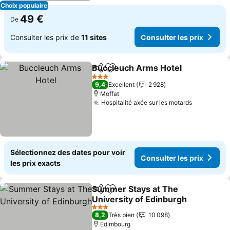
Choix populaire
49 €
De
Consulter les prix de
11 sites
Consulter les prix
Buccleuch Arms Hotel
Partager
Ajouter à mes favoris
Cons
3 Étoiles
9,4
Excellent
2 928
Moffat
Hospitalité axée sur les motards
Consulter 
Sélectionnez des dates pour voir
Consulter les prix
les prix exacts
Summer Stays at The
Partager
Ajouter à mes favoris
University of Edinburgh
Consulter les prix
3 Étoiles
8,2
Très bien
10 098
Edimbourg