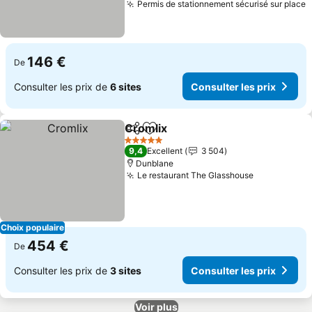
Permis de stationnement sécurisé sur place
C
146 €
De
Consulter les prix de
6 sites
Consulter les prix
Cromlix
Partager
Ajouter à mes favoris
Consulter les prix
5 Étoiles
9,4
Excellent
3 504
Dunblane
Le restaurant The Glasshouse
Consulter l
Choix populaire
454 €
De
Consulter les prix de
3 sites
Consulter les prix
Voir plus