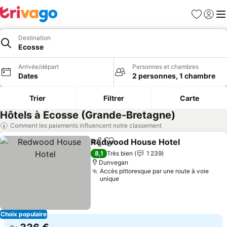
Favoris
Se con
Me
Destination
Ecosse
Arrivée/départ
Personnes et chambres
Dates
2 personnes, 1 chambre
Trier
Filtrer
Carte
Hôtels à Ecosse (Grande-Bretagne)
Comment les paiements influencent notre classement
Redwood House Hotel
Partager
Ajouter à mes favoris
Cons
8,1
Très bien
1 239
Dunvegan
Accès pittoresque par une route à voie
unique
Choix populaire