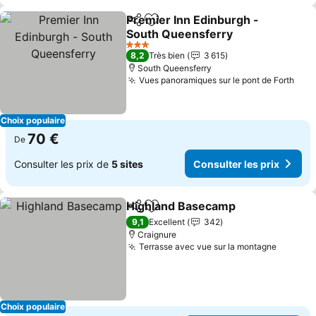
Premier Inn Edinburgh -
Partager
Ajouter à mes favoris
South Queensferry
Consulter les prix
3 Étoiles
8,2
Très bien
3 615
South Queensferry
Vues panoramiques sur le pont de Forth
Cons
Choix populaire
70 €
De
Consulter les prix de
5 sites
Consulter les prix
Highland Basecamp
Partager
Ajouter à mes favoris
Consul
9,1
Excellent
342
Craignure
Terrasse avec vue sur la montagne
Consult
Choix populaire