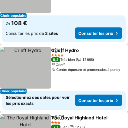
Choix populaire
108 €
De
Consulter les prix de
2 sites
Consulter les prix
Crieff Hydro
Partager
Ajouter à mes favoris
Consulter les 
4 Étoiles
8,2
Très bien
12 668
Crieff
Centre équestre et promenades à poney
Con
Choix populaire
Sélectionnez des dates pour voir
Consulter les prix
les prix exacts
The Royal Highland Hotel
Partager
Ajouter à mes favoris
C
3 Étoiles
7,7
Bien
12 757