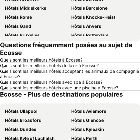
Hôtels Middelkerke
Hôtels Barcelone
Hôtels Rome
Hôtels Knocke-Heist
Hôtels Gand
Hôtels Anvers
Hôtels Bruxelles
Hôtels Rotterdam
Questions fréquemment posées au sujet de
Hôtels Maastricht
Hôtels Durbuy
Ecosse
Hôtels Hasselt
Hôtels New York
Quels sont les meilleurs hôtels à Ecosse?
Hôtels Boulogne-sur-Mer
Hôtels Le Coq
Quels sont les meilleurs hôtels de luxe à Ecosse?
Quels sont les meilleurs hôtels acceptant les animaux de compagnie
Hôtels Le Touquet-Paris-Plage
Hôtels Dunkerque
à Ecosse?
Hôtels Málaga
Hôtels France
Quels sont les meilleurs hôtels avec spa à Ecosse?
Quels sont les meilleurs hôtels avec une piscine à Ecosse?
Hôtels Luxembourg
Hôtels Ténérife
Ecosse - Plus de destinations populaires
Hôtels Majorque
Hôtels Ibiza
Hôtels Italie
Hôtels Normandie
Hôtels Ullapool
Hôtels Aviemore
Hôtels Pays-Bas
Hôtels Grèce
Hôtels Broadford
Hôtels Glencoe
Hôtels Île de Rhodes
Hôtels Crète
Hôtels Dundee
Hôtels Kyleakin
Hôtels Lac de Garde
Hôtels Costa Brava
Hôtels Kyle of Lochalsh
Hôtels Perth