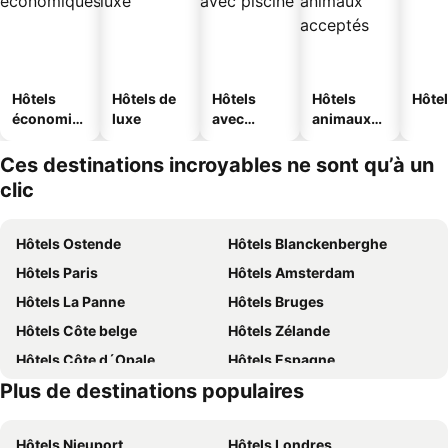
Hôtels
Hôtels de
Hôtels
Hôtels
Hôtel
économiq
luxe
avec
animaux
ues
piscine
acceptés
Ces destinations incroyables ne sont qu’à un
clic
Hôtels Ostende
Hôtels Blanckenberghe
Hôtels Paris
Hôtels Amsterdam
Hôtels La Panne
Hôtels Bruges
Hôtels Côte belge
Hôtels Zélande
Hôtels Côte d´Opale
Hôtels Espagne
Plus de destinations populaires
Hôtels Belgique
Hôtels Ardennes belges
Hôtels Nieuport
Hôtels Londres