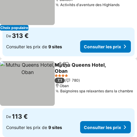
Activités d'aventure des Highlands
Consult
Choix populaire
313 €
De
Consulter les prix de
9 sites
Consulter les prix
Muthu Queens Hotel,
Partager
Ajouter à mes favoris
Oban
Consulter les prix
4 Étoiles
7,1
780
Oban
Baignoires spa relaxantes dans la chambre
C
113 €
De
Consulter les prix de
9 sites
Consulter les prix