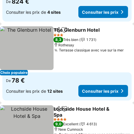
824 €
De
Consulter les prix de
4 sites
Consulter les prix
The Glenburn Hotel
Partager
Ajouter à mes favoris
Consult
3 Étoiles
8,3
Très bien
1 731
Rothesay
Terrasse classique avec vue sur la mer
Cons
Choix populaire
78 €
De
Consulter les prix de
12 sites
Consulter les prix
Lochside House Hotel &
Partager
Ajouter à mes favoris
Spa
Consulter les prix
4 Étoiles
9,0
Excellent
4 613
New Cumnock