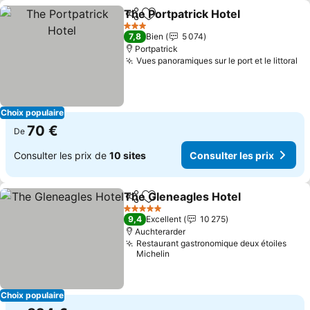
The Portpatrick Hotel
Partager
Ajouter à mes favoris
Consu
3 Étoiles
7,8
Bien
5 074
Portpatrick
Vues panoramiques sur le port et le littoral
Co
Choix populaire
70 €
De
Consulter les prix de
10 sites
Consulter les prix
The Gleneagles Hotel
Partager
Ajouter à mes favoris
Cons
5 Étoiles
9,4
Excellent
10 275
Auchterarder
Restaurant gastronomique deux étoiles
Michelin
Choix populaire