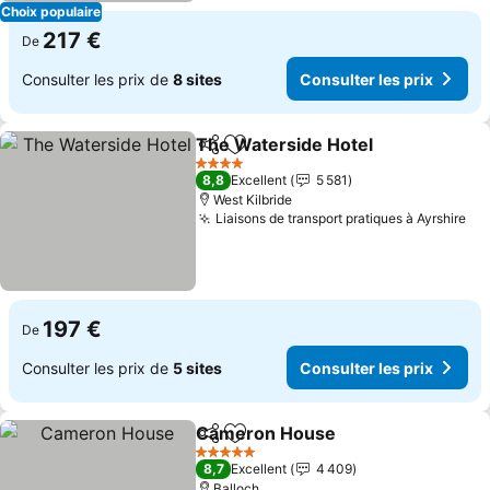
Choix populaire
217 €
De
Consulter les prix de
8 sites
Consulter les prix
The Waterside Hotel
Partager
Ajouter à mes favoris
Consu
4 Étoiles
8,8
Excellent
5 581
West Kilbride
Liaisons de transport pratiques à Ayrshire
Con
197 €
De
Consulter les prix de
5 sites
Consulter les prix
Cameron House
Partager
Ajouter à mes favoris
Consulter 
5 Étoiles
8,7
Excellent
4 409
Balloch