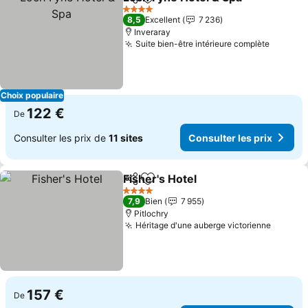
Partager
Ajouter à mes favoris
Cons
4 Étoiles
8,5
Excellent
7 236
Inveraray
Suite bien-être intérieure complète
Consult
Choix populaire
122 €
De
Consulter les prix de
11 sites
Consulter les prix
Fisher's Hotel
Partager
Ajouter à mes favoris
Consulter les
4 Étoiles
7,9
Bien
7 955
Pitlochry
Héritage d'une auberge victorienne
Consult
157 €
De