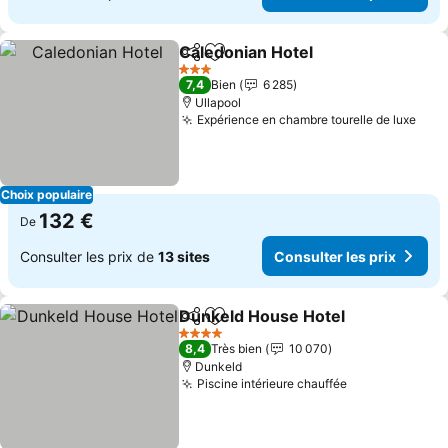
Caledonian Hotel
Partager
Ajouter à mes favoris
Consulter
3 Étoiles
7,4
Bien
6 285
Ullapool
Expérience en chambre tourelle de luxe
Cons
Choix populaire
132 €
De
Consulter les prix de
13 sites
Consulter les prix
Dunkeld House Hotel
Partager
Ajouter à mes favoris
Consu
4 Étoiles
8,4
Très bien
10 070
Dunkeld
Piscine intérieure chauffée
Consulter les