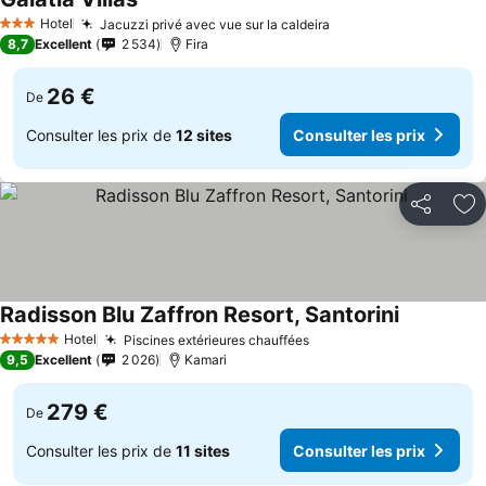
Hotel
Jacuzzi privé avec vue sur la caldeira
3 Étoiles
8,7
Excellent
2 534
Fira
26 €
De
Consulter les prix de
12 sites
Consulter les prix
Partager
Aj
Radisson Blu Zaffron Resort, Santorini
Hotel
Piscines extérieures chauffées
5 Étoiles
9,5
Excellent
2 026
Kamari
279 €
De
Consulter les prix de
11 sites
Consulter les prix