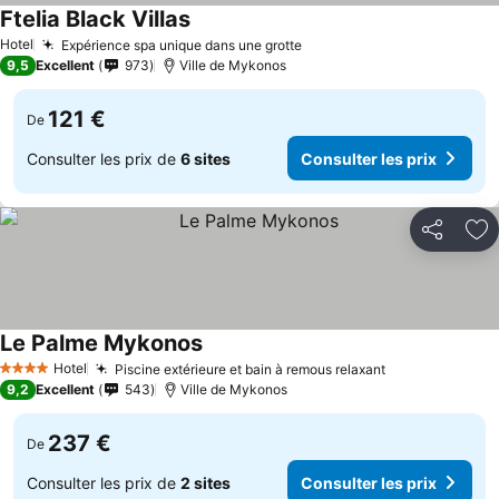
Ftelia Black Villas
Hotel
Expérience spa unique dans une grotte
9,5
Excellent
973
Ville de Mykonos
121 €
De
Consulter les prix de
6 sites
Consulter les prix
Partager
Aj
Le Palme Mykonos
Hotel
Piscine extérieure et bain à remous relaxant
4 Étoiles
9,2
Excellent
543
Ville de Mykonos
237 €
De
Consulter les prix de
2 sites
Consulter les prix