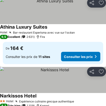
Partager
Aj
Athina Luxury Suites
Hotel
Bar-restaurant Esperisma avec vue sur l'océan
9,5
Excellent
2 631
Fira
164 €
De
Consulter les prix de
11 sites
Consulter les prix
Partager
Aj
Narkissos Hotel
Hotel
Expérience culinaire grecque authentique
2 Étoiles
8,3
Très bien
1 109
Kamari