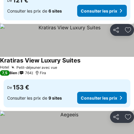
121 €
De
Consulter les prix de
6 sites
Consulter les prix
Partager
Aj
Kratiras View Luxury Suites
Hotel
Petit-déjeuner avec vue
7,5
Bien
764
Fira
153 €
De
Consulter les prix de
9 sites
Consulter les prix
Partager
Aj