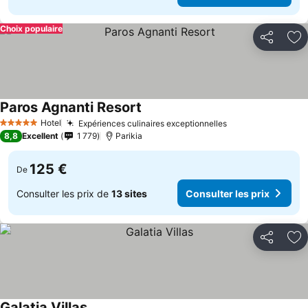
Choix populaire
Partager
Aj
Paros Agnanti Resort
Hotel
Expériences culinaires exceptionnelles
5 Étoiles
8,8
Excellent
1 779
Parikia
125 €
De
Consulter les prix de
13 sites
Consulter les prix
Partager
Aj
Galatia Villas