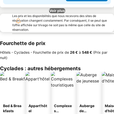
Voir plus
Les prix et les disponibilités que nous recevons des sites de
réservation changent constamment. Par conséquent, il se peut que
l’offre affichée sur trivago ne soit pas la même que celle du site de
réservation.
Fourchette de prix
Hôtels - Cyclades -
Fourchette de prix
de
‎26 €
à
‎548 €
(Prix par
nuit)
Cyclades : autres hébergements
Bed & Brea
Appart'hôt
Complexe
Auberge
Mais
kfasts
el
s
de
d'hô