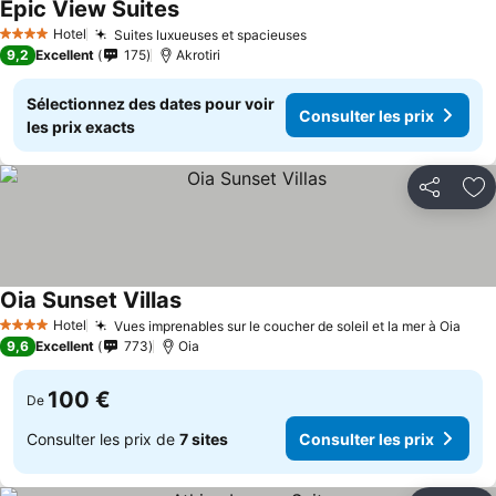
Epic View Suites
Hotel
Suites luxueuses et spacieuses
4 Étoiles
9,2
Excellent
175
Akrotiri
Sélectionnez des dates pour voir
Consulter les prix
les prix exacts
Partager
Aj
Oia Sunset Villas
Hotel
Vues imprenables sur le coucher de soleil et la mer à Oia
4 Étoiles
9,6
Excellent
773
Oia
100 €
De
Consulter les prix de
7 sites
Consulter les prix