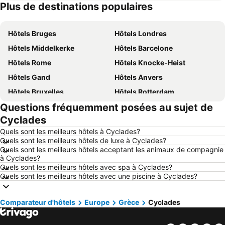
Plus de destinations populaires
Hôtels France
Hôtels Ibiza
Hôtels Bruges
Hôtels Londres
Hôtels Middelkerke
Hôtels Barcelone
Hôtels Rome
Hôtels Knocke-Heist
Hôtels Gand
Hôtels Anvers
Hôtels Bruxelles
Hôtels Rotterdam
Questions fréquemment posées au sujet de
Hôtels Maastricht
Hôtels Durbuy
Cyclades
Hôtels Hasselt
Hôtels New York
Quels sont les meilleurs hôtels à Cyclades?
Hôtels Boulogne-sur-Mer
Hôtels Le Coq
Quels sont les meilleurs hôtels de luxe à Cyclades?
Quels sont les meilleurs hôtels acceptant les animaux de compagnie
Hôtels Le Touquet-Paris-Plage
Hôtels Dunkerque
à Cyclades?
Hôtels Málaga
Hôtels Côte d´Opale
Quels sont les meilleurs hôtels avec spa à Cyclades?
Quels sont les meilleurs hôtels avec une piscine à Cyclades?
Hôtels Ardennes belges
Hôtels Luxembourg
Hôtels Ténérife
Hôtels Majorque
Comparateur d'hôtels
Europe
Grèce
Cyclades
Hôtels Italie
Hôtels Normandie
Hôtels Pays-Bas
Hôtels Grèce