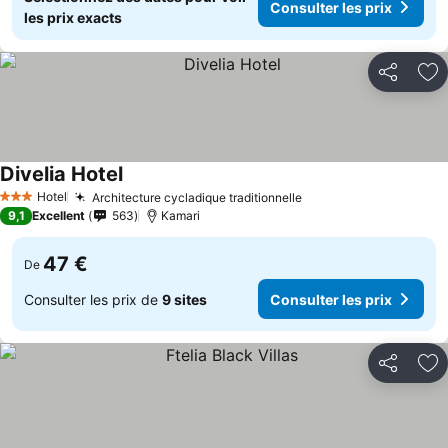
Consulter les prix
les prix exacts
Partager
Aj
Divelia Hotel
Hotel
Architecture cycladique traditionnelle
3 Étoiles
9,1
Excellent
563
Kamari
47 €
De
Consulter les prix de
9 sites
Consulter les prix
Partager
Aj