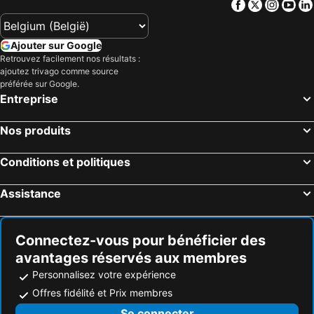
Facebook
Twitter
Insta
Yo
Hôtels Île de Rhodes
Hôtels Crète
Hôtels Lac de Garde
Hôtels Costa Brava
Ajouter sur Google
Hôtels Bretagne
Hôtels Mosel/ Saar
Retrouvez facilement nos résultats :
ajoutez trivago comme source
Hôtels Sicile
Hôtels Malte
préférée sur Google.
Entreprise
Hôtels Grande Canarie
Hôtels Turquie
Nos produits
Conditions et politiques
Assistance
Connectez-vous pour bénéficier des
avantages réservés aux membres
Personnalisez votre expérience
Offres fidélité et Prix membres
Se connecter