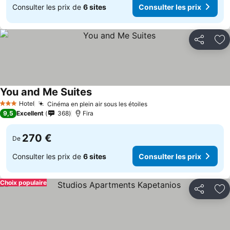
Consulter les prix de
6 sites
Consulter les prix
Partager
Aj
You and Me Suites
Hotel
Cinéma en plein air sous les étoiles
3 Étoiles
9,5
Excellent
368
Fira
270 €
De
Consulter les prix de
6 sites
Consulter les prix
Choix populaire
Partager
Aj