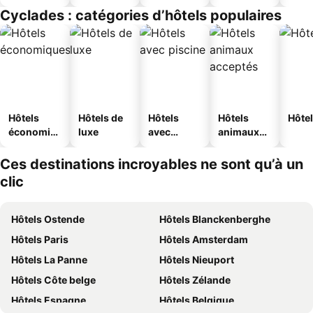
touristique
jeunesse
Cyclades : catégories d’hôtels populaires
s
Hôtels
Hôtels de
Hôtels
Hôtels
Hôtel
économiq
luxe
avec
animaux
ues
piscine
acceptés
Ces destinations incroyables ne sont qu’à un
clic
Hôtels Ostende
Hôtels Blanckenberghe
Hôtels Paris
Hôtels Amsterdam
Hôtels La Panne
Hôtels Nieuport
Hôtels Côte belge
Hôtels Zélande
Hôtels Espagne
Hôtels Belgique