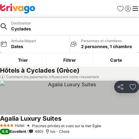
Favoris
Se con
Me
Destination
Cyclades
Arrivée/départ
Personnes et chambres
Dates
2 personnes, 1 chambre
Trier
Filtrer
Carte
Hôtels à Cyclades (Grèce)
Comment les paiements influencent notre classement
Partager
Aj
Agalia Luxury Suites
Hotel
Piscines privées et vues sur la mer Égée
4 Étoiles
9,6
Excellent
460
Ios - Chora