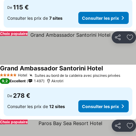
115 €
De
Consulter les prix de
7 sites
Consulter les prix
Choix populaire
Partager
Aj
Grand Ambassador Santorini Hotel
Hotel
Suites au bord de la caldeira avec piscines privées
5 Étoiles
9,2
Excellent
1 497
Akrotiri
278 €
De
Consulter les prix de
12 sites
Consulter les prix
Choix populaire
Partager
Aj