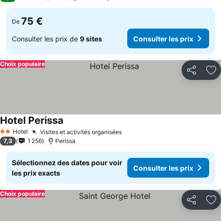
75 €
De
Consulter les prix de
9 sites
Consulter les prix
Choix populaire
Partager
Aj
Hotel Perissa
Hotel
Visites et activités organisées
2 Étoiles
7,3
1 256
Perissa
Sélectionnez des dates pour voir
Consulter les prix
les prix exacts
Choix populaire
Partager
Aj