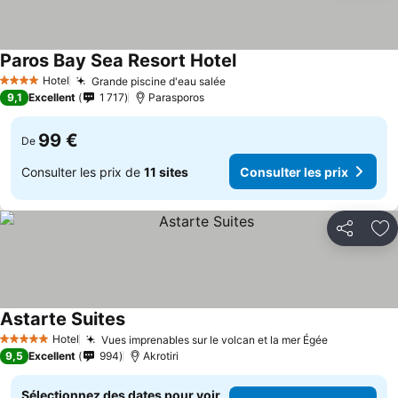
Paros Bay Sea Resort Hotel
Hotel
Grande piscine d'eau salée
4 Étoiles
9,1
Excellent
1 717
Parasporos
99 €
De
Consulter les prix de
11 sites
Consulter les prix
Partager
Aj
Astarte Suites
Hotel
Vues imprenables sur le volcan et la mer Égée
5 Étoiles
9,5
Excellent
994
Akrotiri
Sélectionnez des dates pour voir