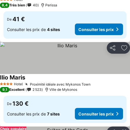
4 Étoiles
8,4
Très bien
40
Perissa
41 €
De
Consulter les prix de
4 sites
Consulter les prix
Partager
Aj
Ilio Maris
Hotel
Proximité idéale avec Mykonos Town
4 Étoiles
9,1
Excellent
2 523
Ville de Mykonos
130 €
De
Consulter les prix de
7 sites
Consulter les prix
Choix populaire