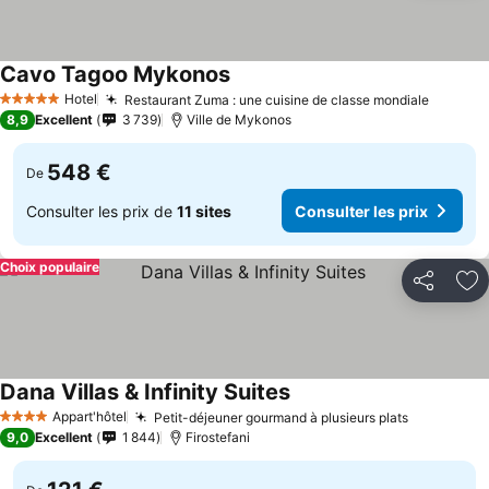
Cavo Tagoo Mykonos
Hotel
Restaurant Zuma : une cuisine de classe mondiale
5 Étoiles
8,9
Excellent
3 739
Ville de Mykonos
548 €
De
Consulter les prix de
11 sites
Consulter les prix
Choix populaire
Partager
Aj
Dana Villas & Infinity Suites
Appart'hôtel
Petit-déjeuner gourmand à plusieurs plats
4 Étoiles
9,0
Excellent
1 844
Firostefani