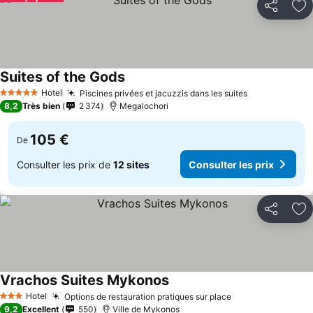
Partager
Aj
Suites of the Gods
Hotel
Piscines privées et jacuzzis dans les suites
5 Étoiles
8,2
Très bien
2 374
Megalochori
105 €
De
Consulter les prix de
12 sites
Consulter les prix
Partager
Aj
Vrachos Suites Mykonos
Hotel
Options de restauration pratiques sur place
3 Étoiles
9,2
Excellent
550
Ville de Mykonos