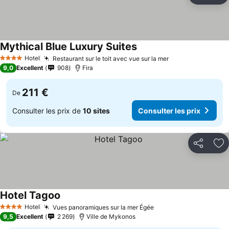
Mythical Blue Luxury Suites
Hotel
Restaurant sur le toit avec vue sur la mer
4 Étoiles
9,0
Excellent
908
Fira
211 €
De
Consulter les prix de
10 sites
Consulter les prix
Partager
Aj
Hotel Tagoo
Hotel
Vues panoramiques sur la mer Égée
4 Étoiles
9,5
Excellent
2 269
Ville de Mykonos