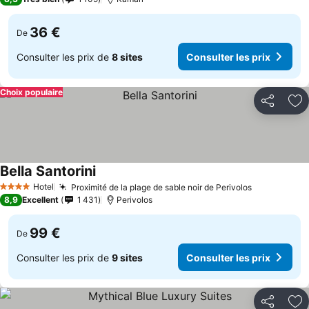
36 €
De
Consulter les prix de
8 sites
Consulter les prix
Choix populaire
Partager
Aj
Bella Santorini
Hotel
Proximité de la plage de sable noir de Perivolos
4 Étoiles
8,9
Excellent
1 431
Perivolos
99 €
De
Consulter les prix de
9 sites
Consulter les prix
Partager
Aj