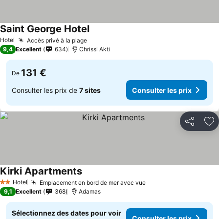
Saint George Hotel
Hotel
Accès privé à la plage
9,4
Excellent
634
Chrissi Akti
131 €
De
Consulter les prix de
7 sites
Consulter les prix
Partager
Aj
Kirki Apartments
Hotel
Emplacement en bord de mer avec vue
2 Étoiles
9,1
Excellent
368
Adamas
Sélectionnez des dates pour voir
Consulter les prix