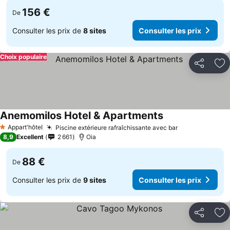
156 €
De
Consulter les prix de
8 sites
Consulter les prix
Choix populaire
Partager
Aj
Anemomilos Hotel & Apartments
Appart'hôtel
Piscine extérieure rafraîchissante avec bar
1 Étoiles
8,9
Excellent
2 661
Oia
88 €
De
Consulter les prix de
9 sites
Consulter les prix
Partager
Aj