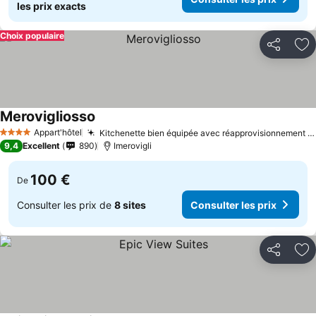
les prix exacts
Choix populaire
Partager
Aj
Merovigliosso
Appart'hôtel
Kitchenette bien équipée avec réapprovisionnement quotidien
4 Étoiles
9,4
Excellent
890
Imerovigli
100 €
De
Consulter les prix de
8 sites
Consulter les prix
Partager
Aj