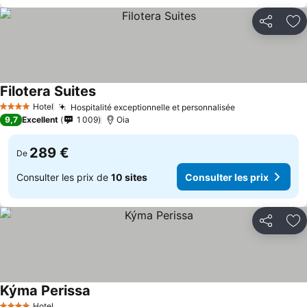
Partager
Aj
Filotera Suites
Hotel
Hospitalité exceptionnelle et personnalisée
4 Étoiles
9,7
Excellent
1 009
Oia
289 €
De
Consulter les prix de
10 sites
Consulter les prix
Partager
Aj
Kýma Perissa
Hotel