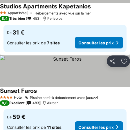
Studios Apartments Kapetanios
Appart'hôtel
Hébergements avec vue sur la mer
2 Étoiles
8,4
Très bien
453
Perivolos
31 €
De
Consulter les prix de
7 sites
Consulter les prix
Partager
Aj
Sunset Faros
Hotel
Piscine semi-à débordement avec jacuzzi
4 Étoiles
8,8
Excellent
483
Akrotiri
59 €
De
Consulter les prix de
11 sites
Consulter les prix