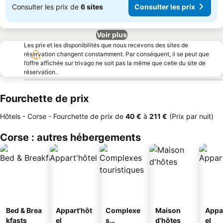
Consulter les prix de
6 sites
Consulter les prix
Voir plus
Les prix et les disponibilités que nous recevons des sites de
réservation changent constamment. Par conséquent, il se peut que
l’offre affichée sur trivago ne soit pas la même que celle du site de
réservation.
Fourchette de prix
Hôtels - Corse -
Fourchette de prix
de
‎40 €
à
‎211 €
(Prix par nuit)
Corse : autres hébergements
Bed & Brea
Appart'hôt
Complexe
Maison
Appa
kfasts
el
s
d'hôtes
el