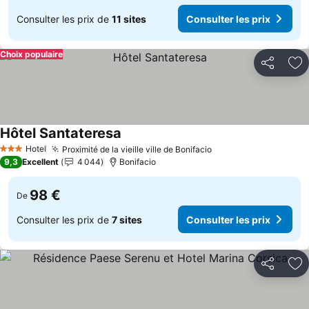
Consulter les prix de
11 sites
Consulter les prix
Choix populaire
Partager
Aj
Hôtel Santateresa
Consulter les prix
Hotel
Proximité de la vieille ville de Bonifacio
Consulter les prix
3 Étoiles
9,3
Excellent
4 044
Bonifacio
98 €
De
Consulter les prix de
7 sites
Consulter les prix
Partager
Aj