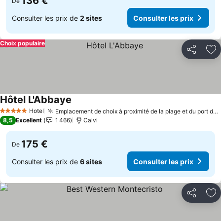
136 €
De
Consulter les prix de
2 sites
Consulter les prix
Choix populaire
Partager
Aj
Hôtel L'Abbaye
Consulter les prix
Hotel
Emplacement de choix à proximité de la plage et du port de plaisance
5 Étoiles
8,5
Excellent
1 466
Calvi
175 €
De
Consulter les prix de
6 sites
Consulter les prix
Partager
Aj