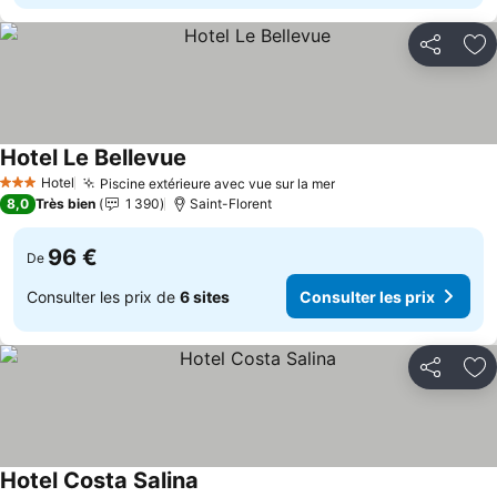
Partager
Aj
Hotel Le Bellevue
Consulter les prix
Hotel
Piscine extérieure avec vue sur la mer
Consulter les prix
3 Étoiles
8,0
Très bien
1 390
Saint-Florent
96 €
De
Consulter les prix de
6 sites
Consulter les prix
Partager
Aj
Hotel Costa Salina
Consulter les prix