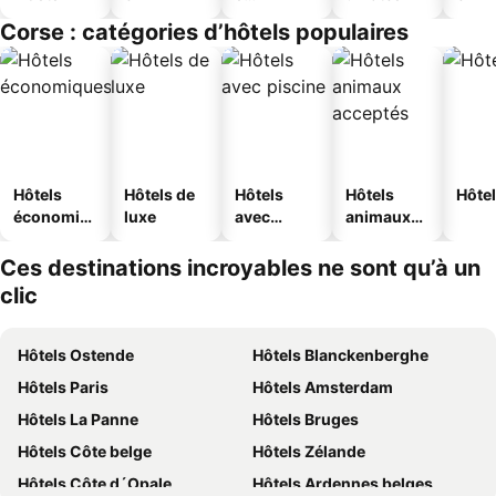
touristique
Corse : catégories d’hôtels populaires
s
Hôtels
Hôtels de
Hôtels
Hôtels
Hôtel
économiq
luxe
avec
animaux
ues
piscine
acceptés
Ces destinations incroyables ne sont qu’à un
clic
Hôtels Ostende
Hôtels Blanckenberghe
Hôtels Paris
Hôtels Amsterdam
Hôtels La Panne
Hôtels Bruges
Hôtels Côte belge
Hôtels Zélande
Hôtels Côte d´Opale
Hôtels Ardennes belges