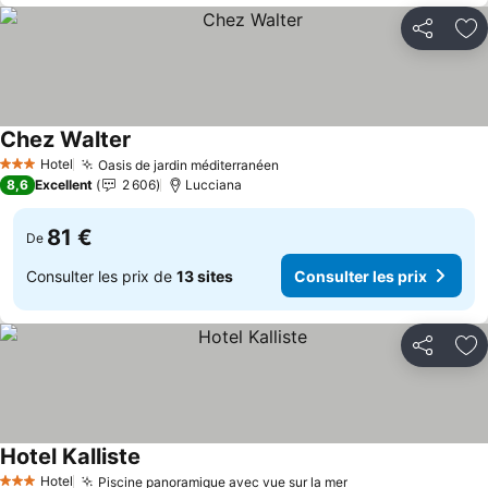
Partager
Aj
Chez Walter
Consulter les prix
Hotel
Oasis de jardin méditerranéen
Consulter les prix
3 Étoiles
8,6
Excellent
2 606
Lucciana
81 €
De
Consulter les prix de
13 sites
Consulter les prix
Partager
Aj
Hotel Kalliste
Consulter les prix
Hotel
Piscine panoramique avec vue sur la mer
Consulter les pri