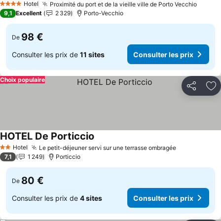
Hotel
Proximité du port et de la vieille ville de Porto Vecchio
Consul
4 Étoiles
9,1
Excellent
2 329
Porto-Vecchio
98 €
De
Consulter les prix de
11 sites
Consulter les prix
Choix populaire
Partager
Aj
HOTEL De Porticcio
Consulter les prix
Hotel
Le petit-déjeuner servi sur une terrasse ombragée
Consulter le
2 Étoiles
7,1
1 249
Porticcio
80 €
De
Consulter les prix de
4 sites
Consulter les prix