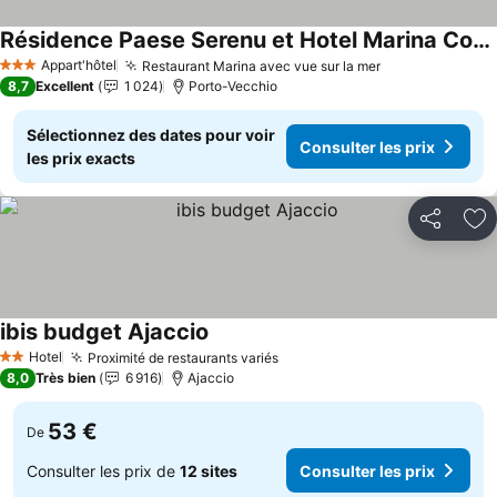
Résidence Paese Serenu et Hotel Marina Corsica
Consulter les prix
Appart'hôtel
Restaurant Marina avec vue sur la mer
Consulter les 
3 Étoiles
8,7
Excellent
1 024
Porto-Vecchio
Sélectionnez des dates pour voir
Consulter les prix
les prix exacts
Partager
Aj
ibis budget Ajaccio
Consulter les prix
Hotel
Proximité de restaurants variés
Consulter les prix
2 Étoiles
8,0
Très bien
6 916
Ajaccio
53 €
De
Consulter les prix de
12 sites
Consulter les prix