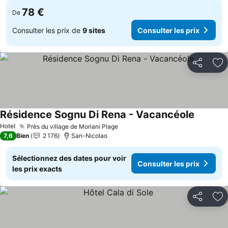
78 €
De
Consulter les prix de
9 sites
Consulter les prix
Partager
Aj
Résidence Sognu Di Rena - Vacancéole
Consulter
Hotel
Près du village de Moriani Plage
Consulter les prix
7,6
Bien
2 176
San-Nicolao
Sélectionnez des dates pour voir
Consulter les prix
les prix exacts
Partager
Aj