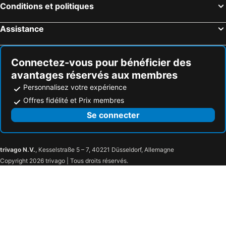
Hôtels Belgodère
Hôtels Coti-Chiavari
Conditions et politiques
Hôtels Furiani
Hôtels Santa-Maria-di-Lota
Assistance
Hôtels Aléria
Hôtels Serriera
Hôtels Oletta
Hôtels Taglio-Isolaccio
Connectez-vous pour bénéficier des
avantages réservés aux membres
Personnalisez votre expérience
Offres fidélité et Prix membres
Se connecter
trivago N.V.
, Kesselstraße 5 – 7, 40221 Düsseldorf, Allemagne
Copyright 2026 trivago | Tous droits réservés.