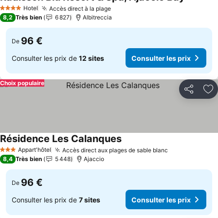
Consulter
Hotel
Accès direct à la plage
Consulter les prix
4 Étoiles
8,2
Très bien
6 827
Albitreccia
96 €
De
Consulter les prix de
12 sites
Consulter les prix
Choix populaire
Partager
Aj
Résidence Les Calanques
Consulter les prix
Appart'hôtel
Accès direct aux plages de sable blanc
Consulter les 
3 Étoiles
8,4
Très bien
5 448
Ajaccio
96 €
De
Consulter les prix de
7 sites
Consulter les prix