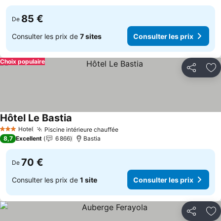
85 €
De
Consulter les prix de
7 sites
Consulter les prix
Choix populaire
Partager
Aj
Hôtel Le Bastia
Consulter les prix
Hotel
Piscine intérieure chauffée
Consulter les prix
3 Étoiles
8,7
Excellent
6 866
Bastia
70 €
De
Consulter les prix de
1 site
Consulter les prix
Partager
Aj