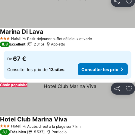
Partager
Aj
Marina Di Lava
Consulter les prix
Hotel
Petit-déjeuner buffet délicieux et varié
Consulter les prix
3 Étoiles
8,8
Excellent
2 315
Appietto
67 €
De
Consulter les prix de
13 sites
Consulter les prix
Choix populaire
Partager
Aj
Hotel Club Marina Viva
Consulter les prix
Hotel
Accès direct à la plage sur 7 km
Consulter les prix
3 Étoiles
8,1
Très bien
5 537
Porticcio