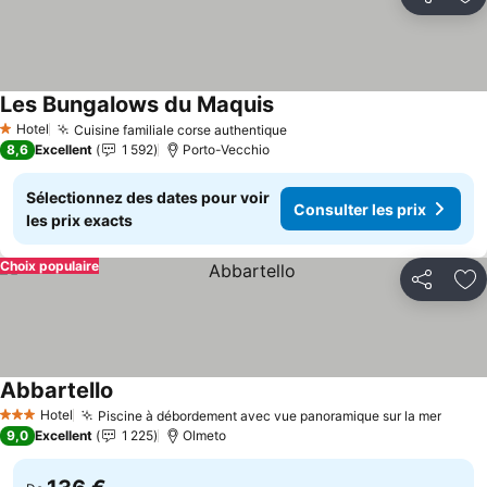
Partager
Aj
Les Bungalows du Maquis
Consulter les prix
Hotel
Cuisine familiale corse authentique
Consulter les prix
1 Étoiles
8,6
Excellent
1 592
Porto-Vecchio
Sélectionnez des dates pour voir
Consulter les prix
les prix exacts
Choix populaire
Partager
Aj
Abbartello
Consulter les prix
Hotel
Piscine à débordement avec vue panoramique sur la mer
Consu
3 Étoiles
9,0
Excellent
1 225
Olmeto