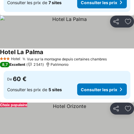
Consulter les prix de
7 sites
Consulter les prix
Partager
Aj
Hotel La Palma
Consulter les prix
Hotel
Vue sur la montagne depuis certaines chambres
Consulter le
3 Étoiles
8,7
Excellent
2 541
Patrimonio
60 €
De
Consulter les prix de
5 sites
Consulter les prix
Choix populaire
Partager
Aj