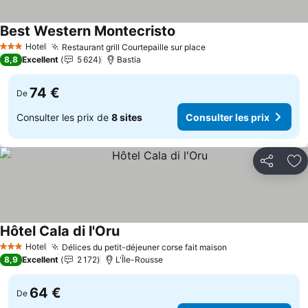
Best Western Montecristo
Consulter les prix
Hotel
Restaurant grill Courtepaille sur place
Consulter les prix
3 Étoiles
8,8
Excellent
5 624
Bastia
74 €
De
Consulter les prix de
8 sites
Consulter les prix
Partager
Aj
Hôtel Cala di l'Oru
Consulter les prix
Hotel
Délices du petit-déjeuner corse fait maison
Consulter les pr
3 Étoiles
8,9
Excellent
2 172
L'Île-Rousse
64 €
De