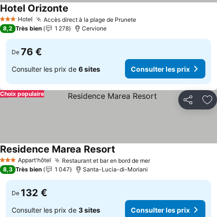
Hotel Orizonte
Consulter les prix
Hotel
Accès direct à la plage de Prunete
Consulter les prix
3 Étoiles
8,2
Très bien
1 278
Cervione
76 €
De
Consulter les prix de
6 sites
Consulter les prix
Choix populaire
Partager
Aj
Residence Marea Resort
Consulter les prix
Appart'hôtel
Restaurant et bar en bord de mer
Consulter les prix
3 Étoiles
8,3
Très bien
1 047
Santa-Lucia-di-Moriani
132 €
De
Consulter les prix de
3 sites
Consulter les prix