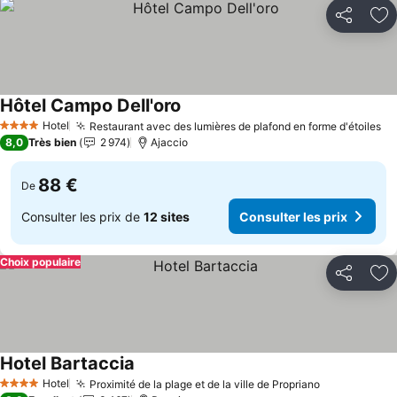
Partager
Aj
Hôtel Campo Dell'oro
Consulter les prix
Hotel
Restaurant avec des lumières de plafond en forme d'étoiles
Co
4 Étoiles
8,0
Très bien
2 974
Ajaccio
88 €
De
Consulter les prix de
12 sites
Consulter les prix
Choix populaire
Partager
Aj
Hotel Bartaccia
Consulter les prix
Hotel
Proximité de la plage et de la ville de Propriano
Consulter l
4 Étoiles