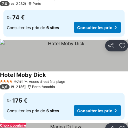
3 Étoiles
7,0
2 232
Porto
74 €
De
Consulter les prix de
6 sites
Consulter les prix
Partager
Aj
Hotel Moby Dick
Consulter les prix
Hotel
Accès direct à la plage
Consulter les prix
4 Étoiles
6,6
2 186
Porto-Vecchio
175 €
De
Consulter les prix de
6 sites
Consulter les prix
Choix populaire