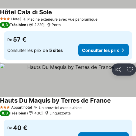
Hôtel Cala di Sole
Consulter les prix
Hotel
Piscine extérieure avec vue panoramique
Consulter les pri
3 Étoiles
8,3
Très bien
2 229
Porto
57 €
De
Consulter les prix de
5 sites
Consulter les prix
Partager
Aj
Hauts Du Maquis by Terres de France
Consulter l
Appart'hôtel
Un chez-toi avec cuisine
Consulter les prix
3 Étoiles
8,3
Très bien
436
Linguizzetta
40 €
De