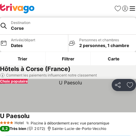
Favoris
Se con
Me
Destination
Corse
Arrivée/départ
Personnes et chambres
Dates
2 personnes, 1 chambre
Trier
Filtrer
Carte
Hôtels à Corse (France)
Comment les paiements influencent notre classement
Choix populaire
Partager
Aj
U Paesolu
Consulter les prix
Hotel
Piscine à débordement avec vue panoramique
Consulter le
4 Étoiles
8,2
Très bien
2 072
Sainte-Lucie-de-Porto-Vecchio