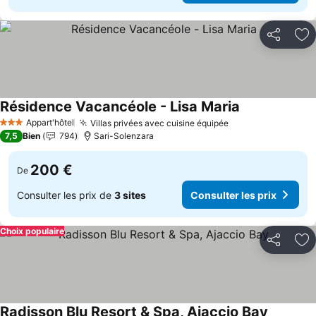
Partager
Aj
Résidence Vacancéole - Lisa Maria
Consulter les 
Appart'hôtel
Villas privées avec cuisine équipée
Consulter les pr
3 Étoiles
7,5
Bien
794
Sari-Solenzara
200 €
De
Consulter les prix de
3 sites
Consulter les prix
Choix populaire
Partager
Aj
Radisson Blu Resort & Spa, Ajaccio Bay