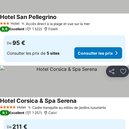
Hotel San Pellegrino
Consulter les prix
Hotel
Accès direct à la plage et vue sur la mer
Consulter les prix
3 Étoiles
8,6
Excellent
1 522
Folelli
95 €
De
Consulter les prix de
5 sites
Consulter les prix
Partager
Aj
Hotel Corsica & Spa Serena
Consulter les prix
Hotel
Cadre tranquille au milieu de jardins luxuriants
Consulter 
5 Étoiles
9,1
Excellent
1 257
Calvi
211 €
De