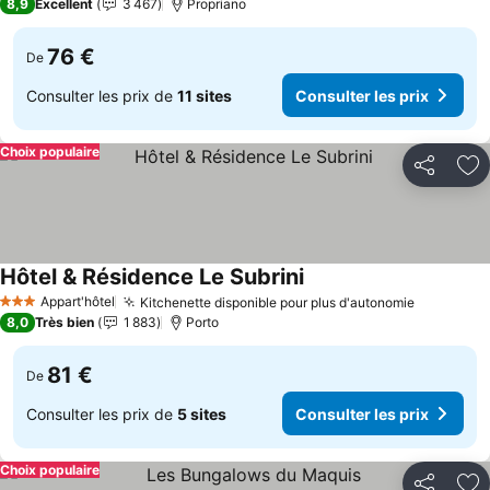
8,9
Excellent
3 467
Propriano
76 €
De
Consulter les prix de
11 sites
Consulter les prix
Choix populaire
Partager
Aj
Hôtel & Résidence Le Subrini
Consulter les prix
Appart'hôtel
Kitchenette disponible pour plus d'autonomie
Consulter
3 Étoiles
8,0
Très bien
1 883
Porto
81 €
De
Consulter les prix de
5 sites
Consulter les prix
Choix populaire