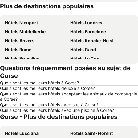
Plus de destinations populaires
Hôtels Belgique
Hôtels Majorque
Hôtels Nieuport
Hôtels Londres
Hôtels Middelkerke
Hôtels Barcelone
Hôtels Anvers
Hôtels Knocke-Heist
Hôtels Rome
Hôtels Gand
Hôtels Bruxelles
Hôtels Le Coq
Questions fréquemment posées au sujet de
Hôtels Rotterdam
Hôtels Hasselt
Corse
Hôtels Le Touquet-Paris-Plage
Hôtels Durbuy
Quels sont les meilleurs hôtels à Corse?
Hôtels Dunkerque
Hôtels Málaga
Quels sont les meilleurs hôtels de luxe à Corse?
Quels sont les meilleurs hôtels acceptant les animaux de compagnie
Hôtels Maastricht
Hôtels La Haye
à Corse?
Hôtels Boulogne-sur-Mer
Hôtels Luxembourg
Quels sont les meilleurs hôtels avec spa à Corse?
Quels sont les meilleurs hôtels avec une piscine à Corse?
Hôtels Espagne
Hôtels Ténérife
Corse - Plus de destinations populaires
Hôtels France
Hôtels Ibiza
Hôtels Normandie
Hôtels Italie
Hôtels Lucciana
Hôtels Saint-Florent