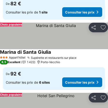
82 €
De
Consulter les prix de
1 site
Consulter les prix
Choix populaire
Partager
Aj
Marina di Santa Giulia
Consulter les prix
Appart'hôtel
Supérette et restaurants sur place
Consulter les pri
3 Étoiles
8,5
Excellent
1 422
Porto-Vecchio
92 €
De
Consulter les prix de
6 sites
Consulter les prix
Choix populaire
Partager
Aj