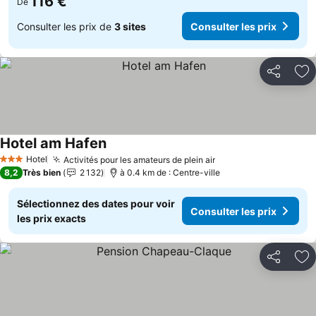
116 €
De
Consulter les prix de
3 sites
Consulter les prix
Partager
Aj
Hotel am Hafen
Hotel
Activités pour les amateurs de plein air
3 Étoiles
8,2
Très bien
2 132
à 0.4 km de : Centre-ville
Sélectionnez des dates pour voir
Consulter les prix
les prix exacts
Partager
Aj