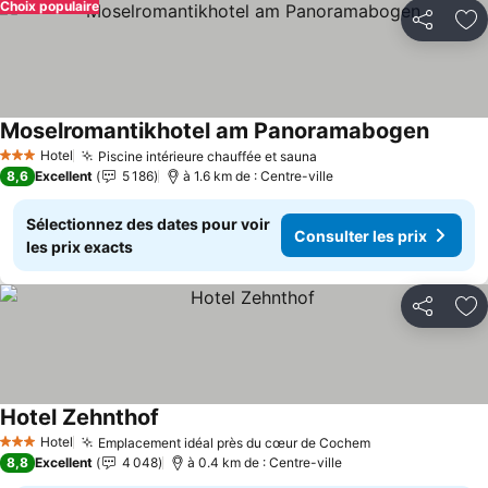
Choix populaire
Partager
Aj
Moselromantikhotel am Panoramabogen
Hotel
Piscine intérieure chauffée et sauna
3 Étoiles
8,6
Excellent
5 186
à 1.6 km de : Centre-ville
Sélectionnez des dates pour voir
Consulter les prix
les prix exacts
Partager
Aj
Hotel Zehnthof
Hotel
Emplacement idéal près du cœur de Cochem
3 Étoiles
8,8
Excellent
4 048
à 0.4 km de : Centre-ville