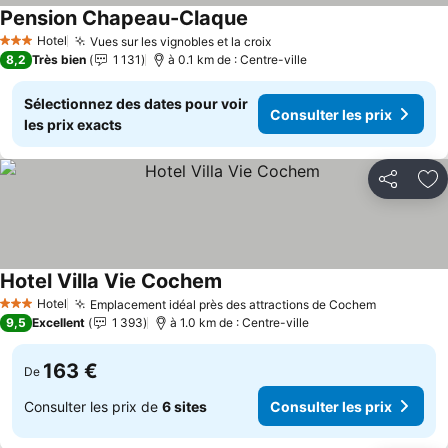
Pension Chapeau-Claque
Hotel
Vues sur les vignobles et la croix
3 Étoiles
8,2
Très bien
1 131
à 0.1 km de : Centre-ville
Sélectionnez des dates pour voir
Consulter les prix
les prix exacts
Partager
Aj
Hotel Villa Vie Cochem
Hotel
Emplacement idéal près des attractions de Cochem
3 Étoiles
9,5
Excellent
1 393
à 1.0 km de : Centre-ville
163 €
De
Consulter les prix de
6 sites
Consulter les prix