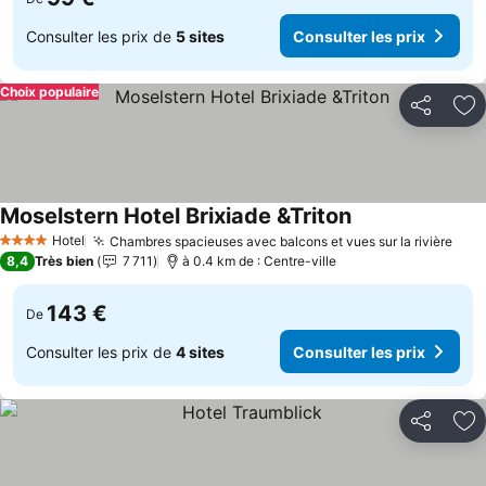
Consulter les prix de
5 sites
Consulter les prix
Choix populaire
Partager
Aj
Moselstern Hotel Brixiade &Triton
Hotel
Chambres spacieuses avec balcons et vues sur la rivière
4 Étoiles
8,4
Très bien
7 711
à 0.4 km de : Centre-ville
143 €
De
Consulter les prix de
4 sites
Consulter les prix
Partager
Aj