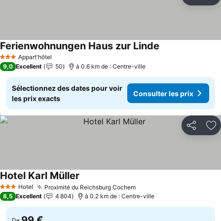
Partager
Aj
Ferienwohnungen Haus zur Linde
Appart'hôtel
3 Étoiles
9,0
Excellent
50
à 0.6 km de : Centre-ville
Sélectionnez des dates pour voir
Consulter les prix
les prix exacts
Partager
Aj
Hotel Karl Müller
Hotel
Proximité du Reichsburg Cochem
3 Étoiles
8,5
Excellent
4 804
à 0.2 km de : Centre-ville
99 €
De