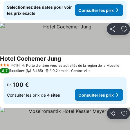
Sélectionnez des dates pour voir
Consulter les prix
les prix exacts
Partager
Aj
Hotel Cochemer Jung
Hotel
Porte d'entrée vers les activités de la région de la Moselle
3 Étoiles
8,7
Excellent
3 485
à 0.2 km de : Centre-ville
100 €
De
Consulter les prix de
4 sites
Consulter les prix
Partager
Aj