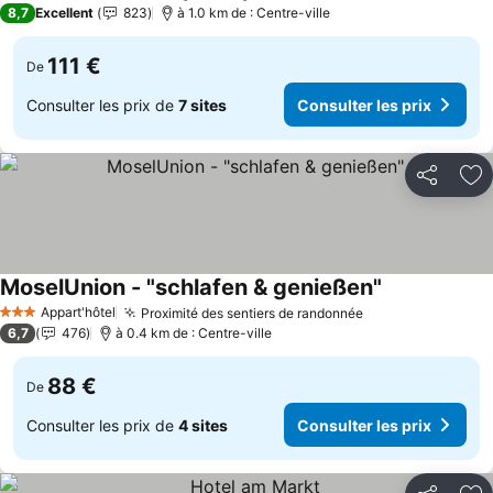
8,7
Excellent
823
à 1.0 km de : Centre-ville
111 €
De
Consulter les prix de
7 sites
Consulter les prix
Partager
Aj
MoselUnion - "schlafen & genießen"
Appart'hôtel
Proximité des sentiers de randonnée
3 Étoiles
6,7
476
à 0.4 km de : Centre-ville
88 €
De
Consulter les prix de
4 sites
Consulter les prix