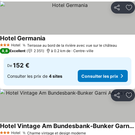
Partager
Aj
Hotel Germania
Hotel
Terrasse au bord de la rivière avec vue sur le château
3 Étoiles
8,8
Excellent
2 351
à 0.2 km de : Centre-ville
152 €
De
Consulter les prix de
4 sites
Consulter les prix
Partager
Aj
Hotel Vintage Am Bundesbank-Bunker Garni Adults only
Hotel
Charme vintage et design moderne
3 Étoiles