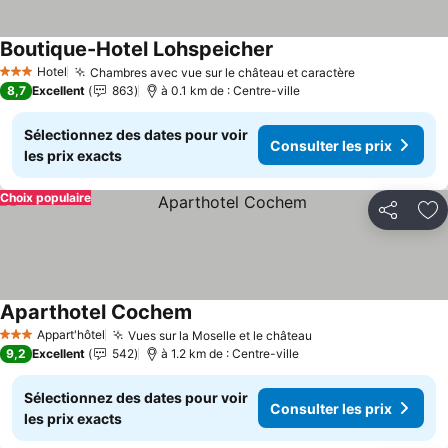
Boutique-Hotel Lohspeicher
Hotel
Chambres avec vue sur le château et caractère
3 Étoiles
8,7
Excellent
863
à 0.1 km de : Centre-ville
Sélectionnez des dates pour voir
Consulter les prix
les prix exacts
Choix populaire
Partager
Aj
Aparthotel Cochem
Appart'hôtel
Vues sur la Moselle et le château
3 Étoiles
9,2
Excellent
542
à 1.2 km de : Centre-ville
Sélectionnez des dates pour voir
Consulter les prix
les prix exacts