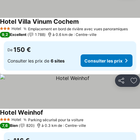
Hotel Villa Vinum Cochem
Hotel
Emplacement en bord de rivière avec vues panoramiques
3 Étoiles
9,2
Excellent
1 788
à 0.6 km de : Centre-ville
150 €
De
Consulter les prix de
6 sites
Consulter les prix
Partager
Aj
Hotel Weinhof
Hotel
Parking sécurisé pour ta voiture
3 Étoiles
7,6
Bien
820
à 0.3 km de : Centre-ville