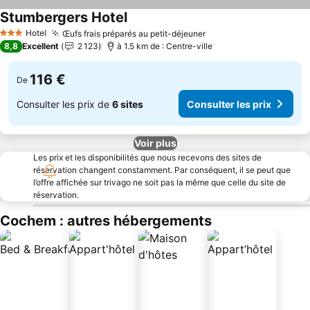
Stumbergers Hotel
Hotel
Œufs frais préparés au petit-déjeuner
3 Étoiles
8,8
Excellent
2 123
à 1.5 km de : Centre-ville
116 €
De
Consulter les prix de
6 sites
Consulter les prix
Voir plus
Les prix et les disponibilités que nous recevons des sites de
réservation changent constamment. Par conséquent, il se peut que
l’offre affichée sur trivago ne soit pas la même que celle du site de
réservation.
Cochem : autres hébergements