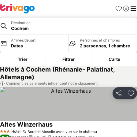
Favoris
Se con
Me
Destination
Cochem
Arrivée/départ
Personnes et chambres
Dates
2 personnes, 1 chambre
Trier
Filtrer
Carte
Hôtels à Cochem (Rhénanie- Palatinat,
Allemagne)
Comment les paiements influencent notre classement
Partager
Aj
Altes Winzerhaus
Hotel
Bord de Moselle avec vue sur le château
3 Étoiles