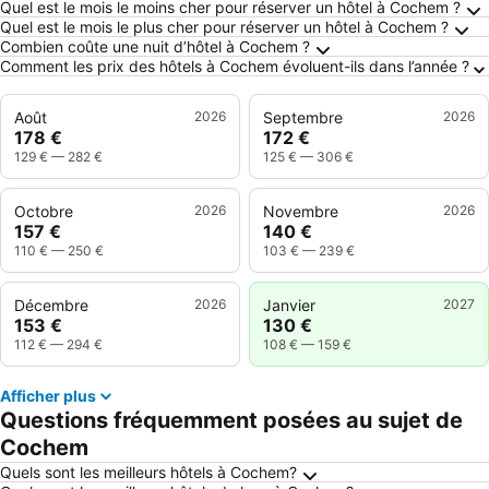
Questions fréquemment posées au sujet de 
Quel est le mois le moins cher pour réserver un hôtel à Cochem ?
Quel est le mois le plus cher pour réserver un hôtel à Cochem ?
Combien coûte une nuit d’hôtel à Cochem ?
Comment les prix des hôtels à Cochem évoluent-ils dans l’année ?
Août
2026
Septembre
2026
178 €
172 €
129 €
—
282 €
125 €
—
306 €
Octobre
2026
Novembre
2026
157 €
140 €
110 €
—
250 €
103 €
—
239 €
Décembre
2026
Janvier
2027
153 €
130 €
112 €
—
294 €
108 €
—
159 €
Afficher plus
Questions fréquemment posées au sujet de
Cochem
Quels sont les meilleurs hôtels à Cochem?