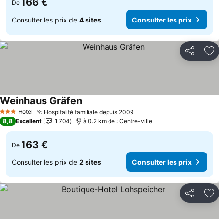
166 €
De
Consulter les prix de
4 sites
Consulter les prix
Partager
Aj
Weinhaus Gräfen
Hotel
Hospitalité familiale depuis 2009
3 Étoiles
8,8
Excellent
1 704
à 0.2 km de : Centre-ville
163 €
De
Consulter les prix de
2 sites
Consulter les prix
Partager
Aj