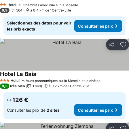
Hotel
Chambres avec vue sur la Moselle
2 Étoiles
6,9
564
à 0.4 km de : Centre-ville
Sélectionnez des dates pour voir
Consulter les prix
les prix exacts
Partager
Aj
Hotel La Baia
Hotel
Vues panoramiques sur la Moselle et le château
3 Étoiles
8,3
Très bien
1 669
à 0.2 km de : Centre-ville
126 €
De
Consulter les prix de
2 sites
Consulter les prix