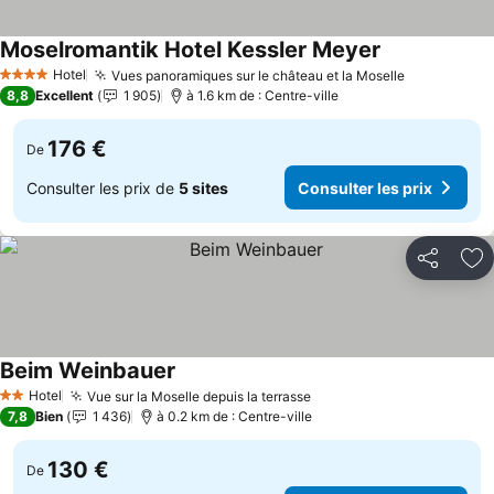
Moselromantik Hotel Kessler Meyer
Hotel
Vues panoramiques sur le château et la Moselle
4 Étoiles
8,8
Excellent
1 905
à 1.6 km de : Centre-ville
176 €
De
Consulter les prix de
5 sites
Consulter les prix
Partager
Aj
Beim Weinbauer
Hotel
Vue sur la Moselle depuis la terrasse
2 Étoiles
7,8
Bien
1 436
à 0.2 km de : Centre-ville
130 €
De