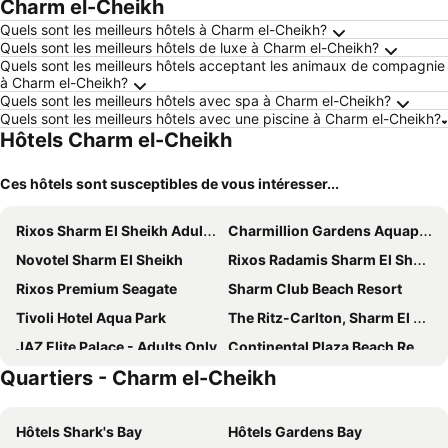
Charm el-Cheikh
Quels sont les meilleurs hôtels à Charm el-Cheikh?
Quels sont les meilleurs hôtels de luxe à Charm el-Cheikh?
Quels sont les meilleurs hôtels acceptant les animaux de compagnie
à Charm el-Cheikh?
Quels sont les meilleurs hôtels avec spa à Charm el-Cheikh?
Quels sont les meilleurs hôtels avec une piscine à Charm el-Cheikh?
Hôtels Charm el-Cheikh
Ces hôtels sont susceptibles de vous intéresser...
Rixos Sharm El Sheikh Adults Only 18+
Charmillion Gardens Aquapark
Novotel Sharm El Sheikh
Rixos Radamis Sharm El Sheikh
Rixos Premium Seagate
Sharm Club Beach Resort
Tivoli Hotel Aqua Park
The Ritz-Carlton, Sharm El Sheikh
JAZ Elite Palace - Adults Only
Continental Plaza Beach Resort By Ihg
Quartiers - Charm el-Cheikh
Pickalbatros Royal Grand Resort - Sharm El Sheikh
Meraki Resort Sharm El Sheikh
Xperience St. George Homestay
Radisson Blu Laguna
Hôtels Shark's Bay
Hôtels Gardens Bay
Charmillion Club Aquapark
Barceló Tiran Sharm