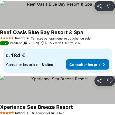
Partager
Aj
Reef Oasis Blue Bay Resort & Spa
Resort
Terrasse panoramique au coucher du soleil
5 Étoiles
9,2
Excellent
26 189
à 5.5 km de : Centre-ville
184 €
De
Consulter les prix de
8 sites
Consulter les prix
Partager
Aj
Xperience Sea Breeze Resort
Resort
Dîner mongol sur le toit
5 Étoiles