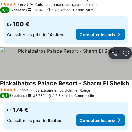
Resort
Cuisine internationale gastronomique
5 Étoiles
9,3
Excellent
16 941
à 7.3 km de : Centre-ville
100 €
De
Consulter les prix de
14 sites
Consulter les prix
Partager
Aj
Pickalbatros Palace Resort - Sharm El Sheikh
Resort
Sanctuaire en bord de mer Rouge
5 Étoiles
9,5
Excellent
33 782
à 5.3 km de : Centre-ville
174 €
De
Consulter les prix de
6 sites
Consulter les prix