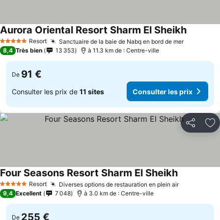
Aurora Oriental Resort Sharm El Sheikh
Resort
Sanctuaire de la baie de Nabq en bord de mer
5 Étoiles
8,4
Très bien
13 353
à 11.3 km de : Centre-ville
91 €
De
Consulter les prix de
11 sites
Consulter les prix
Partager
Aj
Four Seasons Resort Sharm El Sheikh
Resort
Diverses options de restauration en plein air
5 Étoiles
9,4
Excellent
7 048
à 3.0 km de : Centre-ville
255 €
De