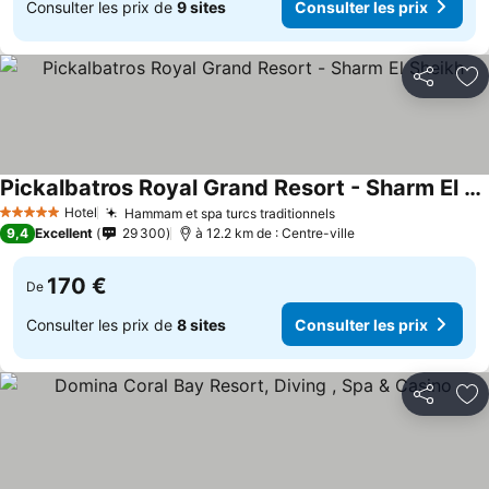
Consulter les prix de
9 sites
Consulter les prix
Partager
Aj
Pickalbatros Royal Grand Resort - Sharm El Sheikh
Hotel
Hammam et spa turcs traditionnels
5 Étoiles
9,4
Excellent
29 300
à 12.2 km de : Centre-ville
170 €
De
Consulter les prix de
8 sites
Consulter les prix
Partager
Aj