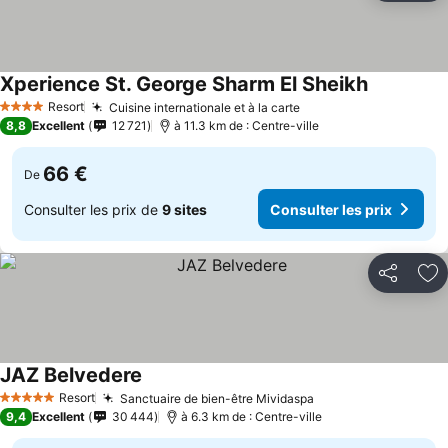
Xperience St. George Sharm El Sheikh
Resort
Cuisine internationale et à la carte
4 Étoiles
8,8
Excellent
12 721
à 11.3 km de : Centre-ville
66 €
De
Consulter les prix de
9 sites
Consulter les prix
Partager
Aj
JAZ Belvedere
Resort
Sanctuaire de bien-être Mividaspa
5 Étoiles
9,4
Excellent
30 444
à 6.3 km de : Centre-ville