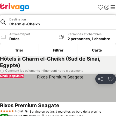
Favoris
Se con
Me
Destination
Charm el-Cheikh
Arrivée/départ
Personnes et chambres
Dates
2 personnes, 1 chambre
Trier
Filtrer
Carte
Hôtels à Charm el-Cheikh (Sud de Sinai,
Egypte)
Comment les paiements influencent notre classement
Choix populaire
Partager
Aj
Rixos Premium Seagate
Hotel
Service en patins à roulettes au bord de la piscine
5 Étoiles