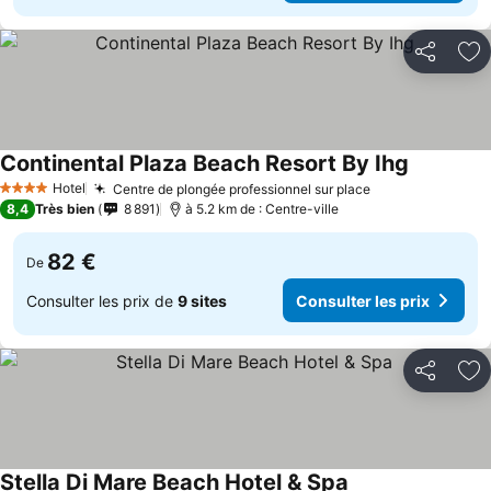
Partager
Aj
Continental Plaza Beach Resort By Ihg
Hotel
Centre de plongée professionnel sur place
4 Étoiles
8,4
Très bien
8 891
à 5.2 km de : Centre-ville
82 €
De
Consulter les prix de
9 sites
Consulter les prix
Partager
Aj
Stella Di Mare Beach Hotel & Spa