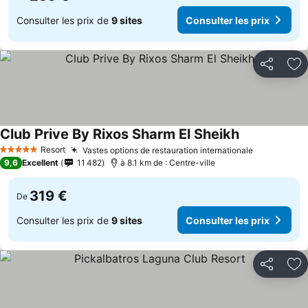
Consulter les prix de
9 sites
Consulter les prix
Partager
Aj
Club Prive By Rixos Sharm El Sheikh
Resort
Vastes options de restauration internationale
5 Étoiles
9,6
Excellent
11 482
à 8.1 km de : Centre-ville
319 €
De
Consulter les prix de
9 sites
Consulter les prix
Partager
Aj