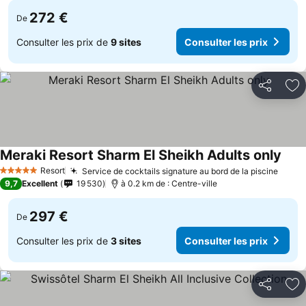
272 €
De
Consulter les prix de
9 sites
Consulter les prix
Partager
Aj
Meraki Resort Sharm El Sheikh Adults only
Resort
Service de cocktails signature au bord de la piscine
5 Étoiles
9,7
Excellent
19 530
à 0.2 km de : Centre-ville
297 €
De
Consulter les prix de
3 sites
Consulter les prix
Partager
Aj