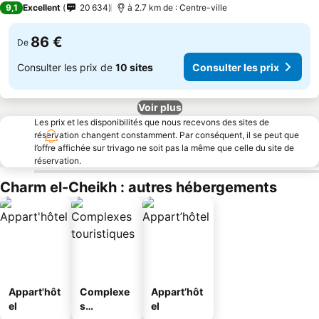
9,1
Excellent
20 634
à 2.7 km de : Centre-ville
86 €
De
Consulter les prix de
10 sites
Consulter les prix
Voir plus
Les prix et les disponibilités que nous recevons des sites de
réservation changent constamment. Par conséquent, il se peut que
l’offre affichée sur trivago ne soit pas la même que celle du site de
réservation.
Charm el-Cheikh : autres hébergements
Appart'hôt
Complexe
Appart’hôt
el
s
el