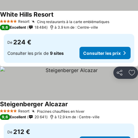
White Hills Resort
Resort
Cinq restaurants à la carte emblématiques
5 Étoiles
9,6
Excellent
18 484
à 3.9 km de : Centre-ville
224 €
De
Consulter les prix de
9 sites
Consulter les prix
Partager
Aj
Steigenberger Alcazar
Resort
Piscines chauffées en hiver
5 Étoiles
9,6
Excellent
20 641
à 12.9 km de : Centre-ville
212 €
De