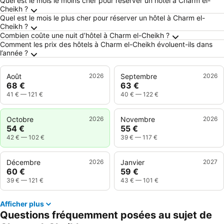
Questions fréquemment posées au sujet de C
Quel est le mois le moins cher pour réserver un hôtel à Charm el-
Cheikh ?
Quel est le mois le plus cher pour réserver un hôtel à Charm el-
Cheikh ?
Combien coûte une nuit d’hôtel à Charm el-Cheikh ?
Comment les prix des hôtels à Charm el-Cheikh évoluent-ils dans
l’année ?
Août
2026
Septembre
2026
68 €
63 €
41 €
—
121 €
40 €
—
122 €
Octobre
2026
Novembre
2026
54 €
55 €
42 €
—
102 €
39 €
—
117 €
Décembre
2026
Janvier
2027
60 €
59 €
39 €
—
121 €
43 €
—
101 €
Afficher plus
Questions fréquemment posées au sujet de