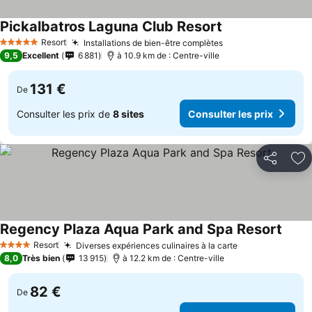
Pickalbatros Laguna Club Resort
Resort
Installations de bien-être complètes
5 Étoiles
9,5
Excellent
6 881
à 10.9 km de : Centre-ville
131 €
De
Consulter les prix de
8 sites
Consulter les prix
Partager
Aj
Regency Plaza Aqua Park and Spa Resort
Resort
Diverses expériences culinaires à la carte
4 Étoiles
8,0
Très bien
13 915
à 12.2 km de : Centre-ville
82 €
De