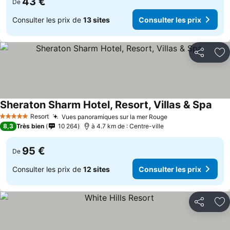
43 €
De
Consulter les prix de
13 sites
Consulter les prix
Partager
Aj
Sheraton Sharm Hotel, Resort, Villas & Spa
Resort
Vues panoramiques sur la mer Rouge
5 Étoiles
8,3
Très bien
10 264
à 4.7 km de : Centre-ville
95 €
De
Consulter les prix de
12 sites
Consulter les prix
Partager
Aj