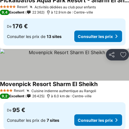
Pickalbatros Aqua Park Resort - Sharm El Sheikh
Resort
Activités dédiées au club pour enfants
5 Étoiles
9,4
Excellent
22 362
à 12.9 km de : Centre-ville
176 €
De
Consulter les prix de
13 sites
Consulter les prix
Partager
Aj
Movenpick Resort Sharm El Sheikh
Resort
Cuisine indienne authentique au Rangoli
4 Étoiles
9,2
Excellent
26 425
à 6.0 km de : Centre-ville
95 €
De
Consulter les prix de
7 sites
Consulter les prix