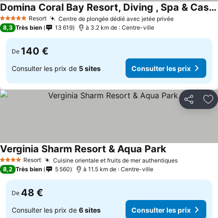
Domina Coral Bay Resort, Diving , Spa & Casino
Resort
Centre de plongée dédié avec jetée privée
5 Étoiles
8,3
Très bien
13 619
à 3.2 km de : Centre-ville
140 €
De
Consulter les prix de
5 sites
Consulter les prix
Partager
Aj
Verginia Sharm Resort & Aqua Park
Resort
Cuisine orientale et fruits de mer authentiques
4 Étoiles
8,2
Très bien
5 560
à 11.5 km de : Centre-ville
48 €
De
Consulter les prix de
6 sites
Consulter les prix