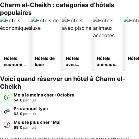
touristique
Charm el-Cheikh : catégories d’hôtels
s
populaires
Hôtels
Hôtels de
Hôtels
Hôtels
Hôtel
économiq
luxe
avec
animaux
ues
piscine
acceptés
Voici quand réserver un hôtel à Charm el-
Cheikh
Mois le moins cher : Octobre
54 €
par nuit
Prix annuel type
63 €
par nuit
Mois le plus cher : Mai
69 €
par nuit