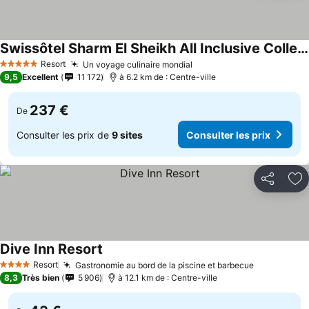
Swissôtel Sharm El Sheikh All Inclusive Collection
Resort
Un voyage culinaire mondial
5 Étoiles
9,5
Excellent
11 172
à 6.2 km de : Centre-ville
237 €
De
Consulter les prix de
9 sites
Consulter les prix
Partager
Aj
Dive Inn Resort
Resort
Gastronomie au bord de la piscine et barbecue
4 Étoiles
8,3
Très bien
5 906
à 12.1 km de : Centre-ville