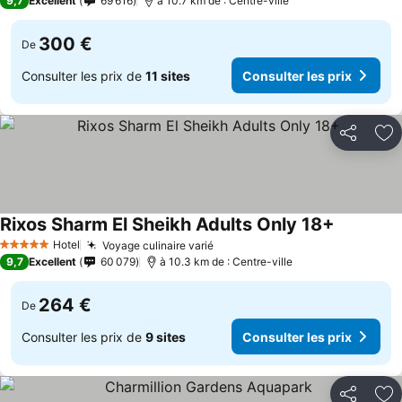
9,7
Excellent
69 616
à 10.7 km de : Centre-ville
300 €
De
Consulter les prix de
11 sites
Consulter les prix
Partager
Aj
Rixos Sharm El Sheikh Adults Only 18+
Hotel
Voyage culinaire varié
5 Étoiles
9,7
Excellent
60 079
à 10.3 km de : Centre-ville
264 €
De
Consulter les prix de
9 sites
Consulter les prix