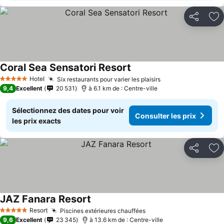
Partager
Aj
Coral Sea Sensatori Resort
Hotel
Six restaurants pour varier les plaisirs
5 Étoiles
9,4
Excellent
20 531
à 6.1 km de : Centre-ville
Sélectionnez des dates pour voir
Consulter les prix
les prix exacts
Partager
Aj
JAZ Fanara Resort
Resort
Piscines extérieures chauffées
5 Étoiles
9,6
Excellent
23 345
à 13.6 km de : Centre-ville