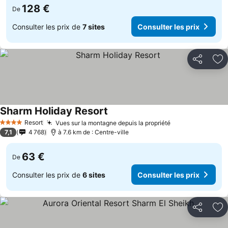
128 €
De
Consulter les prix de
7 sites
Consulter les prix
Partager
Aj
Sharm Holiday Resort
Resort
Vues sur la montagne depuis la propriété
4 Étoiles
7,1
4 768
à 7.6 km de : Centre-ville
63 €
De
Consulter les prix de
6 sites
Consulter les prix
Partager
Aj