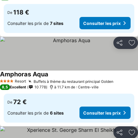
118 €
De
Consulter les prix de
7 sites
Consulter les prix
Partager
Aj
Amphoras Aqua
Resort
Buffets à thème du restaurant principal Golden
4 Étoiles
8,5
Excellent
10 778
à 11.7 km de : Centre-ville
72 €
De
Consulter les prix de
6 sites
Consulter les prix
Partager
Aj