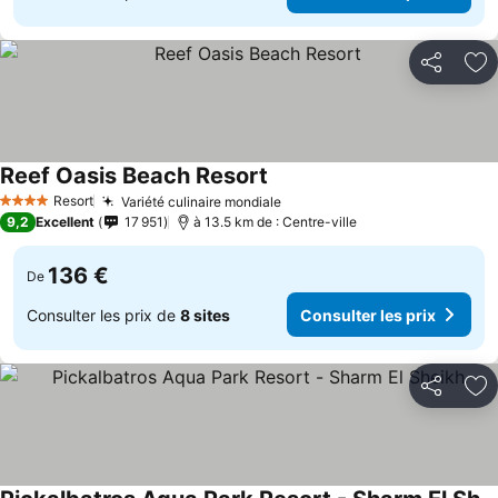
Partager
Aj
Reef Oasis Beach Resort
Resort
Variété culinaire mondiale
4 Étoiles
9,2
Excellent
17 951
à 13.5 km de : Centre-ville
136 €
De
Consulter les prix de
8 sites
Consulter les prix
Partager
Aj