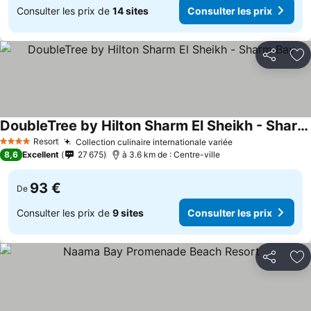
Consulter les prix de
14 sites
Consulter les prix
Partager
Aj
DoubleTree by Hilton Sharm El Sheikh - Sharm Bay
Resort
Collection culinaire internationale variée
4 Étoiles
8,6
Excellent
27 675
à 3.6 km de : Centre-ville
93 €
De
Consulter les prix de
9 sites
Consulter les prix
Partager
Aj