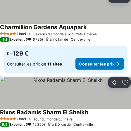
Partager
Aj
Charmillion Gardens Aquapark
Hotel
Saveurs du monde aux buffets à thème
5 Étoiles
9,1
Excellent
6 735
à 7.6 km de : Centre-ville
129 €
De
Consulter les prix de
11 sites
Consulter les prix
Partager
Aj
Rixos Radamis Sharm El Sheikh
Hotel
Tour du monde culinaire
5 Étoiles
9,5
Excellent
12 350
à 8.0 km de : Centre-ville