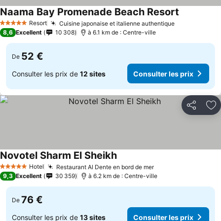
Naama Bay Promenade Beach Resort
Resort
Cuisine japonaise et italienne authentique
5 Étoiles
8,6
Excellent
10 308
à 6.1 km de : Centre-ville
52 €
De
Consulter les prix de
12 sites
Consulter les prix
Partager
Aj
Novotel Sharm El Sheikh
Hotel
Restaurant Al Dente en bord de mer
5 Étoiles
9,3
Excellent
30 359
à 6.2 km de : Centre-ville
76 €
De
Consulter les prix de
13 sites
Consulter les prix