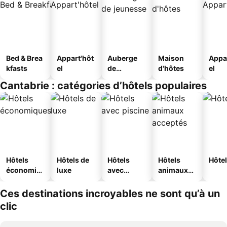
Bed & Brea
Appart'hôt
Auberge
Maison
Appa
kfasts
el
de
d'hôtes
el
jeunesse
Cantabrie : catégories d’hôtels populaires
Hôtels
Hôtels de
Hôtels
Hôtels
Hôtel
économiq
luxe
avec
animaux
ues
piscine
acceptés
Ces destinations incroyables ne sont qu’à un
clic