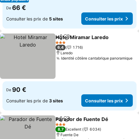
66 €
De
Consulter les prix de
5 sites
Consulter les prix
Hotel Miramar Laredo
Partager
Ajouter à mes favoris
3 Étoiles
6,4
1 716
Laredo
Identité côtière cantabrique panoramique
90 €
De
Consulter les prix de
3 sites
Consulter les prix
Parador de Fuente Dé
Partager
Ajouter à mes favoris
3 Étoiles
8,7
Excellent
6 034
Fuente De