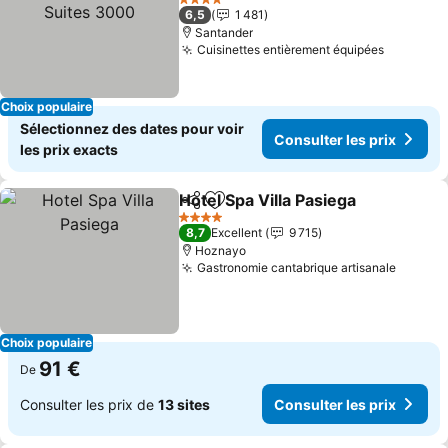
4 Étoiles
6,5
1 481
Santander
Cuisinettes entièrement équipées
Choix populaire
Sélectionnez des dates pour voir
Consulter les prix
les prix exacts
Hotel Spa Villa Pasiega
Partager
Ajouter à mes favoris
4 Étoiles
8,7
Excellent
9 715
Hoznayo
Gastronomie cantabrique artisanale
Choix populaire
91 €
De
Consulter les prix de
13 sites
Consulter les prix