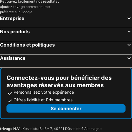
Retrouvez facilement nos résultats :
ajoutez trivago comme source
Hôtels Limpias
Hôtels San Felices de Buelna
préférée sur Google.
Hôtels Arnuero
Hôtels Cabuérniga
Entreprise
Hôtels Valderredible
Hôtels Argoños
Nos produits
Hôtels Pesaguero
Hôtels Saro
Hôtels Escalante
Hôtels Santoña
Conditions et politiques
Hôtels Vega de Liébana
Hôtels Polanco
Assistance
Hôtels Medio Cudeyo
Hôtels Ribamontán al Monte
Hôtels Valdáliga
Hôtels Bareyo
Connectez-vous pour bénéficier des
avantages réservés aux membres
Personnalisez votre expérience
Offres fidélité et Prix membres
Se connecter
trivago N.V.
, Kesselstraße 5 – 7, 40221 Düsseldorf, Allemagne