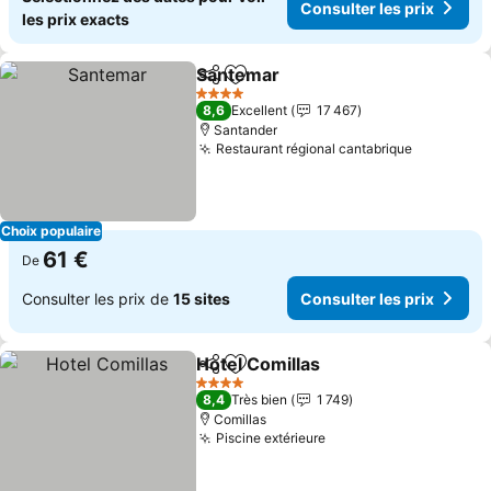
Consulter les prix
les prix exacts
Santemar
Partager
Ajouter à mes favoris
4 Étoiles
8,6
Excellent
17 467
Santander
Restaurant régional cantabrique
Choix populaire
61 €
De
Consulter les prix de
15 sites
Consulter les prix
Hotel Comillas
Partager
Ajouter à mes favoris
4 Étoiles
8,4
Très bien
1 749
Comillas
Piscine extérieure