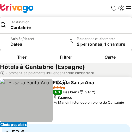
Favoris
Se con
Me
Destination
Cantabrie
Arrivée/départ
Personnes et chambres
Dates
2 personnes, 1 chambre
Trier
Filtrer
Carte
Hôtels à Cantabrie (Espagne)
Comment les paiements influencent notre classement
Posada Santa Ana
Partager
Ajouter à mes favoris
4 Étoiles
8,1
Très bien
3 812
Suances
Manoir historique en pierre de Cantabrie
Choix populaire