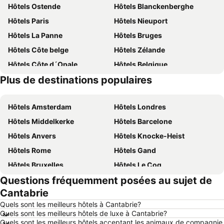
Hôtels Ostende
Hôtels Blanckenberghe
Hôtels Paris
Hôtels Nieuport
Hôtels La Panne
Hôtels Bruges
Hôtels Côte belge
Hôtels Zélande
Hôtels Côte d´Opale
Hôtels Belgique
Plus de destinations populaires
Hôtels Majorque
Hôtels Luxembourg
Hôtels Amsterdam
Hôtels Londres
Hôtels Middelkerke
Hôtels Barcelone
Hôtels Anvers
Hôtels Knocke-Heist
Hôtels Rome
Hôtels Gand
Hôtels Bruxelles
Hôtels Le Coq
Questions fréquemment posées au sujet de
Hôtels Rotterdam
Hôtels Hasselt
Cantabrie
Hôtels Le Touquet-Paris-Plage
Hôtels Durbuy
Quels sont les meilleurs hôtels à Cantabrie?
Hôtels Dunkerque
Hôtels Málaga
Quels sont les meilleurs hôtels de luxe à Cantabrie?
Quels sont les meilleurs hôtels acceptant les animaux de compagnie
Hôtels Maastricht
Hôtels La Haye