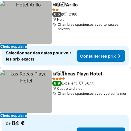
Hotel Arillo
Partager
Ajouter à mes favoris
2 Étoiles
6,5
2 180
Noja
Chambres spacieuses avec terrasses
privées
Choix populaire
Sélectionnez des dates pour voir
Consulter les prix
les prix exacts
Las Rocas Playa Hotel
Partager
Ajouter à mes favoris
4 Étoiles
8,9
Excellent
5 677
Castro Urdiales
Chambres spacieuses avec vue sur la mer
Choix populaire
84 €
De