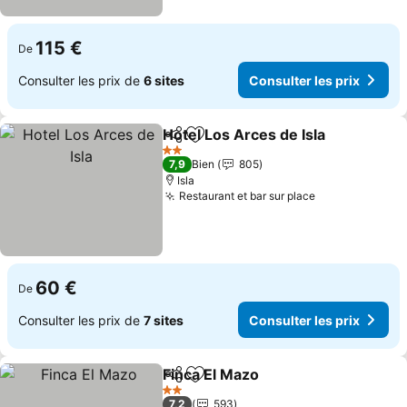
115 €
De
Consulter les prix de
6 sites
Consulter les prix
Hotel Los Arces de Isla
Partager
Ajouter à mes favoris
2 Étoiles
7,9
Bien
805
Isla
Restaurant et bar sur place
60 €
De
Consulter les prix de
7 sites
Consulter les prix
Finca El Mazo
Partager
Ajouter à mes favoris
2 Étoiles
7,2
593