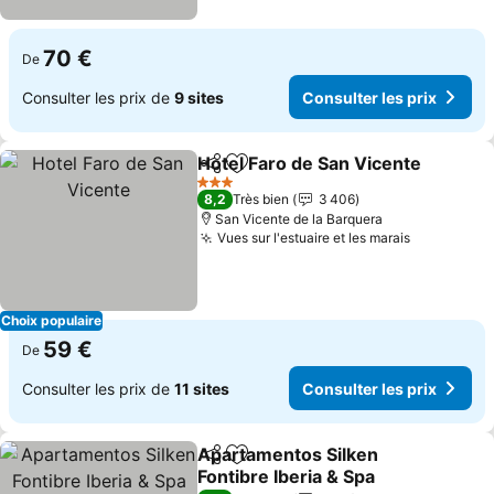
70 €
De
Consulter les prix de
9 sites
Consulter les prix
Hotel Faro de San Vicente
Partager
Ajouter à mes favoris
3 Étoiles
8,2
Très bien
3 406
San Vicente de la Barquera
Vues sur l'estuaire et les marais
Choix populaire
59 €
De
Consulter les prix de
11 sites
Consulter les prix
Apartamentos Silken
Partager
Ajouter à mes favoris
Fontibre Iberia & Spa