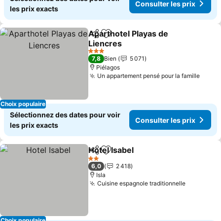
Consulter les prix
les prix exacts
Aparthotel Playas de
Partager
Ajouter à mes favoris
Liencres
3 Étoiles
7,8
Bien
5 071
Piélagos
Un appartement pensé pour la famille
Choix populaire
Sélectionnez des dates pour voir
Consulter les prix
les prix exacts
Hotel Isabel
Partager
Ajouter à mes favoris
2 Étoiles
6,0
2 418
Isla
Cuisine espagnole traditionnelle
Choix populaire