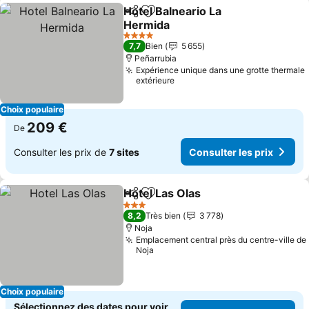
Hotel Balneario La
Partager
Ajouter à mes favoris
Hermida
4 Étoiles
7,7
Bien
5 655
Peñarrubia
Expérience unique dans une grotte thermale
extérieure
Choix populaire
209 €
De
Consulter les prix de
7 sites
Consulter les prix
Hotel Las Olas
Partager
Ajouter à mes favoris
3 Étoiles
8,2
Très bien
3 778
Noja
Emplacement central près du centre-ville de
Noja
Choix populaire
Sélectionnez des dates pour voir