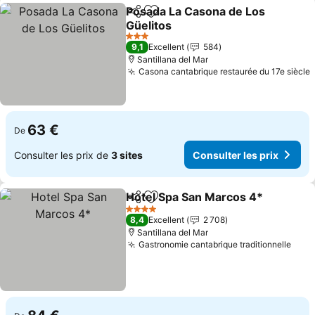
Posada La Casona de Los
Partager
Ajouter à mes favoris
Güelitos
3 Étoiles
9,1
Excellent
584
Santillana del Mar
Casona cantabrique restaurée du 17e siècle
63 €
De
Consulter les prix de
3 sites
Consulter les prix
Hotel Spa San Marcos 4*
Partager
Ajouter à mes favoris
4 Étoiles
8,4
Excellent
2 708
Santillana del Mar
Gastronomie cantabrique traditionnelle