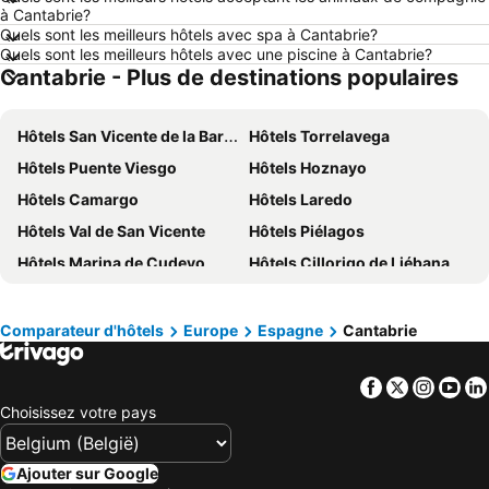
à Cantabrie?
Hôtels Boulogne-sur-Mer
Hôtels Ardennes belges
Quels sont les meilleurs hôtels avec spa à Cantabrie?
Quels sont les meilleurs hôtels avec une piscine à Cantabrie?
Hôtels Espagne
Hôtels Ténérife
Cantabrie - Plus de destinations populaires
Hôtels France
Hôtels Ibiza
Hôtels Normandie
Hôtels Italie
Hôtels San Vicente de la Barquera
Hôtels Torrelavega
Hôtels Pays-Bas
Hôtels Lac de Garde
Hôtels Puente Viesgo
Hôtels Hoznayo
Hôtels Crète
Hôtels Île de Rhodes
Hôtels Camargo
Hôtels Laredo
Hôtels Malte
Hôtels Costa Brava
Hôtels Val de San Vicente
Hôtels Piélagos
Hôtels Bretagne
Hôtels Grèce
Hôtels Marina de Cudeyo
Hôtels Cillorigo de Liébana
Hôtels Côte néerlandaise
Hôtels Turquie
Hôtels Santa Cruz de Bezana
Hôtels Solares
Hôtels Sicile
Hôtels Forêt-Noire
Hôtels Cabezón de la Sal
Hôtels Peñarrubia
Comparateur d'hôtels
Europe
Espagne
Cantabrie
Hôtels Reocín
Hôtels Cabezón de Liébana
Facebook
Twitter
Insta
Yo
Hôtels Miengo
Hôtels Alfoz de Lloredo
Choisissez votre pays
Hôtels Astillero
Hôtels Reinosa
Hôtels Isla
Hôtels Ruesga
Ajouter sur Google
Hôtels Voto
Hôtels Liérganes