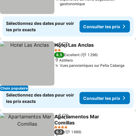
gastronomique
Sélectionnez des dates pour voir
Consulter les prix
les prix exacts
Hotel Las Anclas
Partager
Ajouter à mes favoris
2 Étoiles
8,5
Excellent
1 296
Astillero
Vues panoramiques sur Peña Cabarga
Choix populaire
Sélectionnez des dates pour voir
Consulter les prix
les prix exacts
Apartamentos Mar
Partager
Ajouter à mes favoris
Comillas
4 Étoiles
6,2
1 689