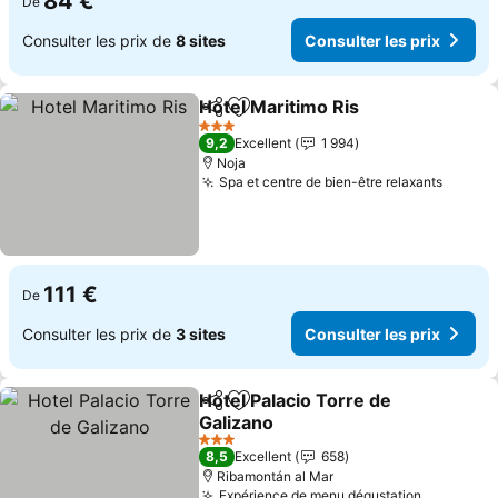
84 €
De
Consulter les prix de
8 sites
Consulter les prix
Hotel Maritimo Ris
Partager
Ajouter à mes favoris
3 Étoiles
9,2
Excellent
1 994
Noja
Spa et centre de bien-être relaxants
111 €
De
Consulter les prix de
3 sites
Consulter les prix
Hotel Palacio Torre de
Partager
Ajouter à mes favoris
Galizano
3 Étoiles
8,5
Excellent
658
Ribamontán al Mar
Expérience de menu dégustation