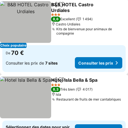
B&B HOTEL Castro
Partager
Ajouter à mes favoris
Urdiales
3 Étoiles
8,6
Excellent
1 494
Castro Urdiales
Kits de bienvenue pour animaux de
compagnie
Choix populaire
70 €
De
Consulter les prix de
7 sites
Consulter les prix
Hotel Isla Bella & Spa
Partager
Ajouter à mes favoris
3 Étoiles
8,3
Très bien
4 017
Isla
Restaurant de fruits de mer cantabriques
Sélectionnez des dates pour voir