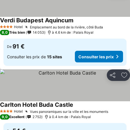
Verdi Budapest Aquincum
Hotel
Emplacement au bord de la rivière, côté Buda
4 Étoiles
8,0
Très bien
14 053
à 4.6 km de : Palais Royal
91 €
De
Consulter les prix de
15 sites
Consulter les prix
Partager
Aj
Carlton Hotel Buda Castle
Hotel
Vues panoramiques sur la ville et les monuments
4 Étoiles
9,0
Excellent
2 752
à 0.4 km de : Palais Royal