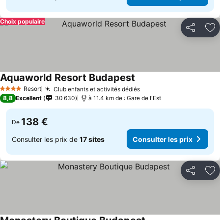
Choix populaire
Partager
Aj
Aquaworld Resort Budapest
Resort
Club enfants et activités dédiés
4 Étoiles
8,8
Excellent
30 630
à 11.4 km de : Gare de l'Est
138 €
De
Consulter les prix de
17 sites
Consulter les prix
Partager
Aj