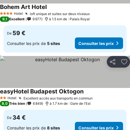
Bohem Art Hotel
Hotel
loft unique et suites sur deux niveaux
4 Étoiles
9,1
Excellent
9 977
à 1.5 km de : Palais Royal
59 €
De
Consulter les prix de
5 sites
Consulter les prix
Partager
Aj
easyHotel Budapest Oktogon
Hotel
Excellent accès aux transports en commun
2 Étoiles
8,0
Très bien
6 849
à 1.7 km de : Gare de l'Est
34 €
De
Consulter les prix de
8 sites
Consulter les prix