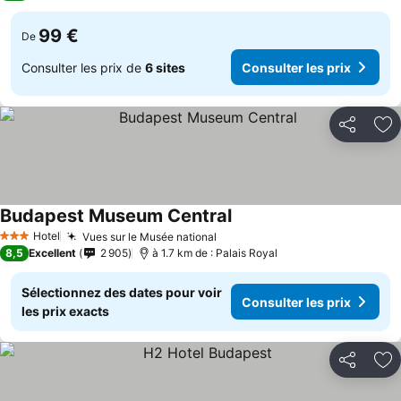
99 €
De
Consulter les prix de
6 sites
Consulter les prix
Partager
Aj
Budapest Museum Central
Hotel
Vues sur le Musée national
3 Étoiles
8,5
Excellent
2 905
à 1.7 km de : Palais Royal
Sélectionnez des dates pour voir
Consulter les prix
les prix exacts
Partager
Aj