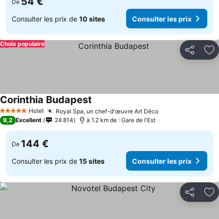
54 €
De
Consulter les prix de
10 sites
Consulter les prix
Choix populaire
Partager
Aj
Corinthia Budapest
Hotel
Royal Spa, un chef-d'œuvre Art Déco
5 Étoiles
9,2
Excellent
24 814
à 1.2 km de : Gare de l'Est
144 €
De
Consulter les prix de
15 sites
Consulter les prix
Partager
Aj