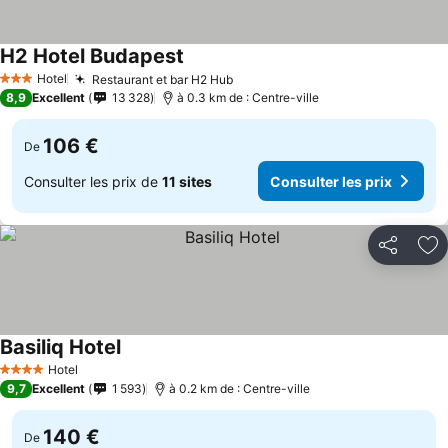
H2 Hotel Budapest
Hotel
Restaurant et bar H2 Hub
3 Étoiles
8,9
Excellent
13 328
à 0.3 km de : Centre-ville
106 €
De
Consulter les prix de
11 sites
Consulter les prix
Partager
Aj
Basiliq Hotel
Hotel
4 Étoiles
9,7
Excellent
1 593
à 0.2 km de : Centre-ville
140 €
De