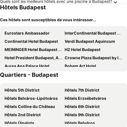
Quels sont les meilleurs hôtels avec une piscine à Budapest?
Hôtels Budapest
Ces hôtels sont susceptibles de vous intéresser...
Eurostars Ambassador
InterContinental Budapest by IHG
Continental Hotel Budapest
Verdi Budapest Aquincum
MEININGER Hotel Budapest Great Market Hall
H2 Hotel Budapest
Hotel President Budapest, Affiliated by Meliá
Crowne Plaza Budapest by IHG
Aurea Ana Palace Hotel
Bohem Art Hotel
Quartiers - Budapest
Novotel Budapest City
Corinthia Budapest
K+K Hotel Opera
Movenpick Budapest Centrum
Hôtels 5th District
Hôtels 7th District
NH Collection Budapest City Center
Danubius Hotel Astoria City Center
Hôtels Belváros-Lipótváros
Hôtels Erzsébetváros
Radisson Blu Beke Hotel, Budapest
Carlton Hotel Buda Castle
Hôtels Colline du Château
Hôtels 6th District
Opera Garden Hotel & Apartments
Mercure Budapest Castle Hill
Hôtels 2nd District
Hôtels 9th District
ibis Budapest Citysouth
Lion's Garden Hotel
Hôtels Újpalota
Hôtels Belváros
Ikonik Parlament
Eurostars Palazzo Zichy