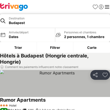
Favoris
Se con
Me
Destination
Budapest
Arrivée/départ
Personnes et chambres
Dates
2 personnes, 1 chambre
Trier
Filtrer
Carte
Hôtels à Budapest (Hongrie centrale,
Hongrie)
Comment les paiements influencent notre classement
Partager
Aj
Rumor Apartments
Hotel
3 Étoiles