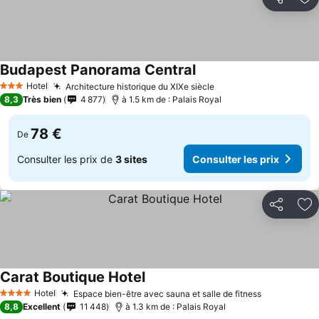
Partager
Aj
Budapest Panorama Central
Hotel
Architecture historique du XIXe siècle
3 Étoiles
8,3
Très bien
4 877
à 1.5 km de : Palais Royal
78 €
De
Consulter les prix de
3 sites
Consulter les prix
Partager
Aj
Carat Boutique Hotel
Hotel
Espace bien-être avec sauna et salle de fitness
4 Étoiles
8,8
Excellent
11 448
à 1.3 km de : Palais Royal