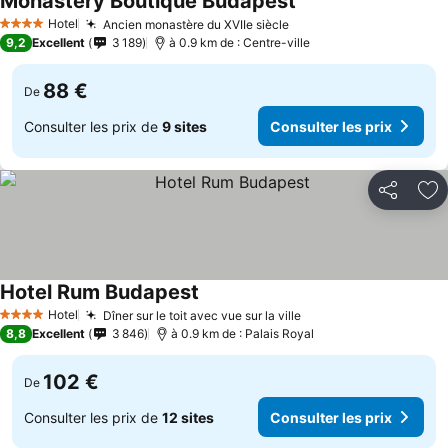
Monastery Boutique Budapest
Hotel
Ancien monastère du XVIIe siècle
4 Étoiles
9,2
Excellent
3 189
à 0.9 km de : Centre-ville
88 €
De
Consulter les prix de
9 sites
Consulter les prix
Partager
Aj
Hotel Rum Budapest
Hotel
Dîner sur le toit avec vue sur la ville
4 Étoiles
8,8
Excellent
3 846
à 0.9 km de : Palais Royal
102 €
De
Consulter les prix de
12 sites
Consulter les prix