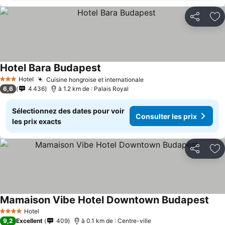
Partager
Aj
Hotel Bara Budapest
Hotel
Cuisine hongroise et internationale
3 Étoiles
6,6
4 436
à 1.2 km de : Palais Royal
Sélectionnez des dates pour voir
Consulter les prix
les prix exacts
Partager
Aj
Mamaison Vibe Hotel Downtown Budapest
Hotel
4 Étoiles
9,2
Excellent
409
à 0.1 km de : Centre-ville