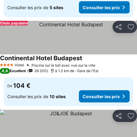
Consulter les prix de
5 sites
Consulter les prix
Choix populaire
Partager
Aj
Continental Hotel Budapest
Hotel
Piscine sur le toit avec vue sur la ville
4 Étoiles
8,8
Excellent
36 300
à 1.3 km de : Gare de l'Est
104 €
De
Consulter les prix de
10 sites
Consulter les prix
Partager
Aj