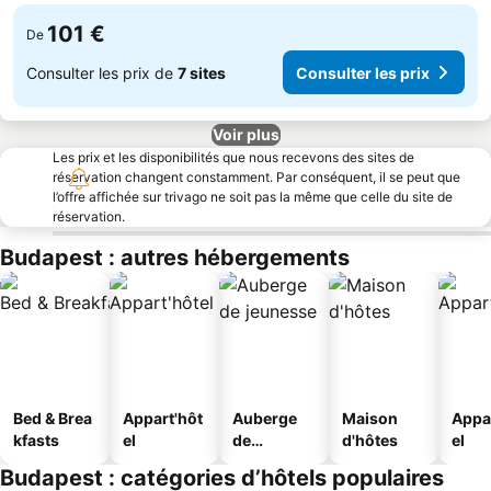
101 €
De
Consulter les prix de
7 sites
Consulter les prix
Voir plus
Les prix et les disponibilités que nous recevons des sites de
réservation changent constamment. Par conséquent, il se peut que
l’offre affichée sur trivago ne soit pas la même que celle du site de
réservation.
Budapest : autres hébergements
Bed & Brea
Appart'hôt
Auberge
Maison
Appa
kfasts
el
de
d'hôtes
el
jeunesse
Budapest : catégories d’hôtels populaires