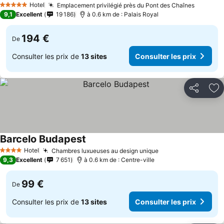
Hotel
Emplacement privilégié près du Pont des Chaînes
5 Étoiles
9,1
Excellent
19 186
à 0.6 km de : Palais Royal
194 €
De
Consulter les prix de
13 sites
Consulter les prix
Partager
Aj
Barcelo Budapest
Hotel
Chambres luxueuses au design unique
4 Étoiles
9,3
Excellent
7 651
à 0.6 km de : Centre-ville
99 €
De
Consulter les prix de
13 sites
Consulter les prix