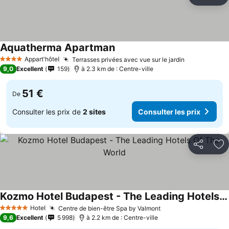
Partager
Aj
Aquatherma Apartman
Appart'hôtel
Terrasses privées avec vue sur le jardin
4 Étoiles
9,0
Excellent
159
à 2.3 km de : Centre-ville
51 €
De
Consulter les prix de
2 sites
Consulter les prix
Partager
Aj
Kozmo Hotel Budapest - The Leading Hotels Of The World
Hotel
Centre de bien-être Spa by Valmont
5 Étoiles
9,6
Excellent
5 998
à 2.2 km de : Centre-ville