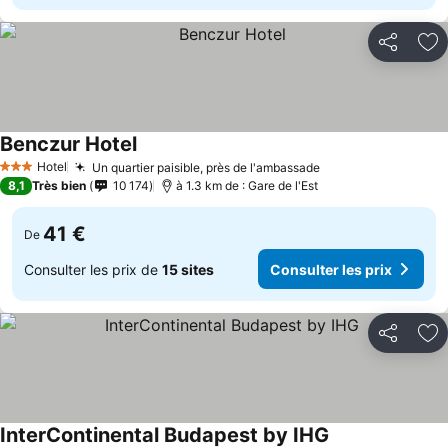
Partager
Aj
Benczur Hotel
Hotel
Un quartier paisible, près de l'ambassade
3 Étoiles
8,1
Très bien
10 174
à 1.3 km de : Gare de l'Est
41 €
De
Consulter les prix de
15 sites
Consulter les prix
Partager
Aj
InterContinental Budapest by IHG