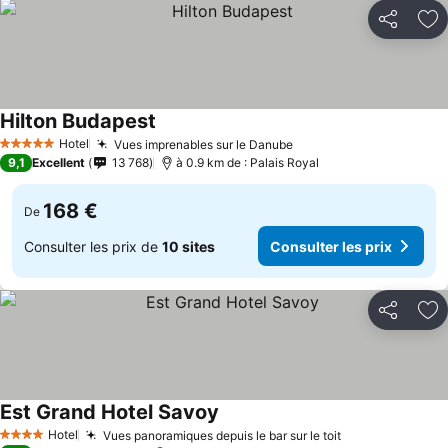
Partager
Aj
Hilton Budapest
Hotel
Vues imprenables sur le Danube
5 Étoiles
9,1
Excellent
13 768
à 0.9 km de : Palais Royal
168 €
De
Consulter les prix de
10 sites
Consulter les prix
Partager
Aj
Est Grand Hotel Savoy
Hotel
Vues panoramiques depuis le bar sur le toit
4 Étoiles