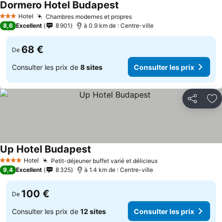
Dormero Hotel Budapest
Hotel
Chambres modernes et propres
3 Étoiles
8,6
Excellent
8 901
à 0.9 km de : Centre-ville
68 €
De
Consulter les prix de
8 sites
Consulter les prix
Partager
Aj
Up Hotel Budapest
Hotel
Petit-déjeuner buffet varié et délicieux
4 Étoiles
9,4
Excellent
8 325
à 1.4 km de : Centre-ville
100 €
De
Consulter les prix de
12 sites
Consulter les prix