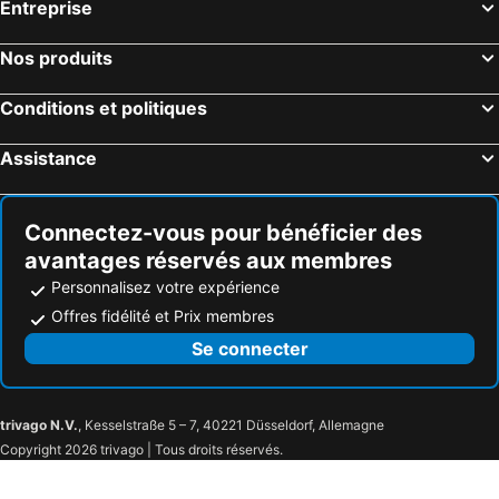
Entreprise
Hévíz, Transdanubie de l'Ouest Hôtels
Győr, Transdanubie de l'Ouest Hôtels
Balatonfüred, Transdanubie Centrale Hôtels
Balástya, Grande Plaine du sud Hôtels
Nos produits
Hegyeshalom, Transdanubie de l'Ouest Hôtels
Conditions et politiques
Assistance
Connectez-vous pour bénéficier des
avantages réservés aux membres
Personnalisez votre expérience
Offres fidélité et Prix membres
Se connecter
trivago N.V.
, Kesselstraße 5 – 7, 40221 Düsseldorf, Allemagne
Copyright 2026 trivago | Tous droits réservés.