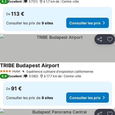
9,2
Excellent
5 731
à 1.7 km de : Centre-ville
113 €
De
Consulter les prix de
9 sites
Consulter les prix
Partager
Aj
TRIBE Budapest Airport
Hotel
Expérience culinaire d'inspiration californienne
4 Étoiles
8,9
Excellent
3 082
à 17.7 km de : Centre-ville
91 €
De
Consulter les prix de
8 sites
Consulter les prix