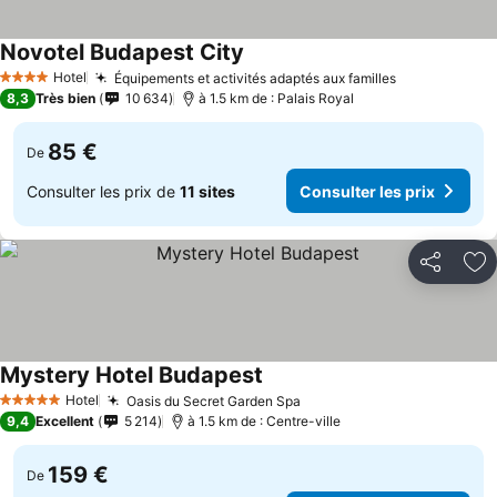
Novotel Budapest City
Hotel
Équipements et activités adaptés aux familles
4 Étoiles
8,3
Très bien
10 634
à 1.5 km de : Palais Royal
85 €
De
Consulter les prix de
11 sites
Consulter les prix
Partager
Aj
Mystery Hotel Budapest
Hotel
Oasis du Secret Garden Spa
5 Étoiles
9,4
Excellent
5 214
à 1.5 km de : Centre-ville
159 €
De