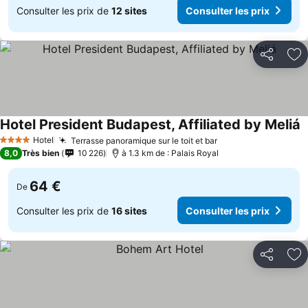
Consulter les prix de
12 sites
Consulter les prix
Partager
Aj
Hotel President Budapest, Affiliated by Meliá
Hotel
Terrasse panoramique sur le toit et bar
4 Étoiles
8,0
Très bien
10 226
à 1.3 km de : Palais Royal
64 €
De
Consulter les prix de
16 sites
Consulter les prix
Partager
Aj