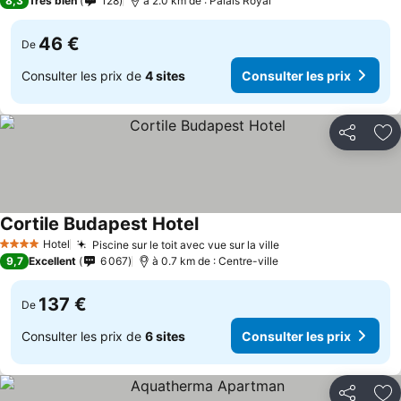
8,3
Très bien
128
à 2.0 km de : Palais Royal
46 €
De
Consulter les prix de
4 sites
Consulter les prix
Partager
Aj
Cortile Budapest Hotel
Hotel
Piscine sur le toit avec vue sur la ville
4 Étoiles
9,7
Excellent
6 067
à 0.7 km de : Centre-ville
137 €
De
Consulter les prix de
6 sites
Consulter les prix