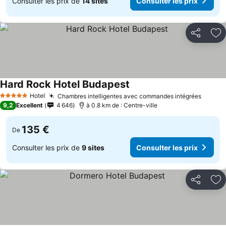
Consulter les prix de
14 sites
Consulter les prix
Partager
Aj
Hard Rock Hotel Budapest
Hotel
Chambres intelligentes avec commandes intégrées
5 Étoiles
9,2
Excellent
4 646
à 0.8 km de : Centre-ville
135 €
De
Consulter les prix de
9 sites
Consulter les prix
Partager
Aj