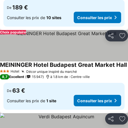
189 €
De
Consulter les prix de
10 sites
Consulter les prix
Choix populaire
Partager
Aj
MEININGER Hotel Budapest Great Market Hall
Hotel
Décor unique inspiré du marché
3 Étoiles
8,7
Excellent
15 947
à 1.8 km de : Centre-ville
63 €
De
Consulter les prix de
1 site
Consulter les prix
Partager
Aj