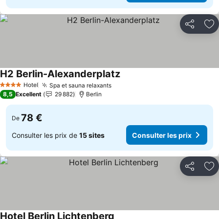
Partager
Aj
H2 Berlin-Alexanderplatz
Hotel
Spa et sauna relaxants
4 Étoiles
8,5
Excellent
29 882
Berlin
78 €
De
Consulter les prix de
15 sites
Consulter les prix
Partager
Aj
Hotel Berlin Lichtenberg