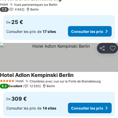
Hotel
Vues panoramiques sur Berlin
7,3
4 642
Berlin
25 €
De
Consulter les prix de
17 sites
Consulter les prix
Partager
Aj
Hotel Adlon Kempinski Berlin
Hotel
Chambres avec vue sur la Porte de Brandebourg
5 Étoiles
9,2
Excellent
12 530
Berlin
309 €
De
Consulter les prix de
14 sites
Consulter les prix