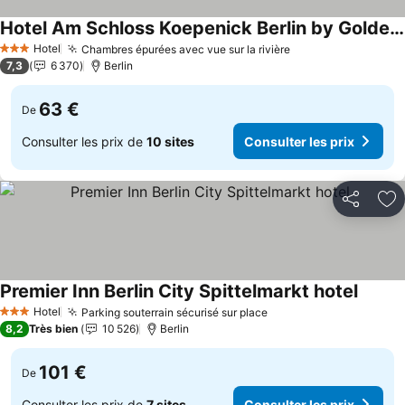
Hotel Am Schloss Koepenick Berlin by Golden Tulip
Hotel
Chambres épurées avec vue sur la rivière
3 Étoiles
7,3
6 370
Berlin
63 €
De
Consulter les prix de
10 sites
Consulter les prix
Partager
Aj
Premier Inn Berlin City Spittelmarkt hotel
Hotel
Parking souterrain sécurisé sur place
3 Étoiles
8,2
Très bien
10 526
Berlin
101 €
De
Consulter les prix de
7 sites
Consulter les prix