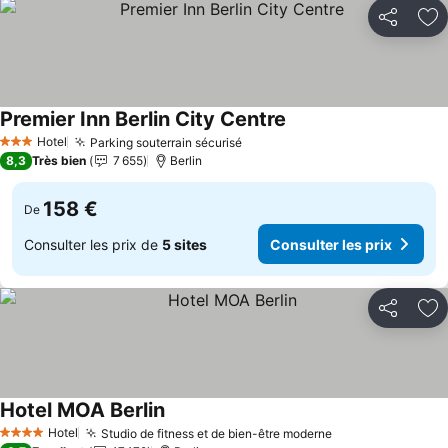
Partager
Aj
Premier Inn Berlin City Centre
Hotel
Parking souterrain sécurisé
3 Étoiles
8,3
Très bien
7 655
Berlin
158 €
De
Consulter les prix de
5 sites
Consulter les prix
Partager
Aj
Hotel MOA Berlin
Hotel
Studio de fitness et de bien-être moderne
4 Étoiles