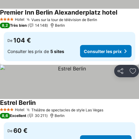
Premier Inn Berlin Alexanderplatz hotel
Hotel
Vues sur la tour de télévision de Berlin
4 Étoiles
8,2
Très bien
14 148
Berlin
104 €
De
Consulter les prix de
5 sites
Consulter les prix
Partager
Aj
Estrel Berlin
Hotel
Théâtre de spectacles de style Las Vegas
4 Étoiles
8,6
Excellent
30 211
Berlin
60 €
De