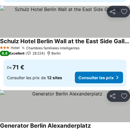
Partager
Aj
Schulz Hotel Berlin Wall at the East Side Gallery
Hotel
Chambres familiales intelligentes
3 Étoiles
8,6
Excellent
28 224
Berlin
71 €
De
Consulter les prix de
12 sites
Consulter les prix
Partager
Aj
Generator Berlin Alexanderplatz