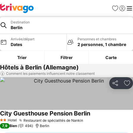
Favoris
Se con
Me
Destination
Berlin
Arrivée/départ
Personnes et chambres
Dates
2 personnes, 1 chambre
Trier
Filtrer
Carte
Hôtels à Berlin (Allemagne)
Comment les paiements influencent notre classement
Partager
Aj
City Guesthouse Pension Berlin
Hotel
Restaurant de spécialités de Nankin
2 Étoiles
7,9
Bien
494
Berlin