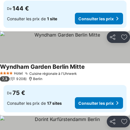
144 €
De
Consulter les prix de
1 site
Consulter les prix
Partager
Aj
Wyndham Garden Berlin Mitte
Hotel
Cuisine régionale à l'Uhrwerk
4 Étoiles
7,3
9 208
Berlin
75 €
De
Consulter les prix de
17 sites
Consulter les prix
Partager
Aj