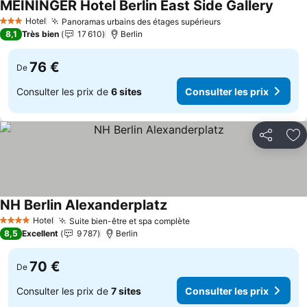
MEININGER Hotel Berlin East Side Gallery
Hotel
Panoramas urbains des étages supérieurs
3 Étoiles
8,1
Très bien
17 610
Berlin
76 €
De
Consulter les prix de
6 sites
Consulter les prix
Partager
Aj
NH Berlin Alexanderplatz
Hotel
Suite bien-être et spa complète
4 Étoiles
8,5
Excellent
9 787
Berlin
70 €
De
Consulter les prix de
7 sites
Consulter les prix