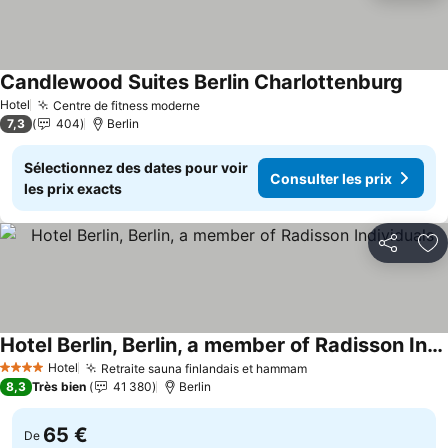
Candlewood Suites Berlin Charlottenburg
Hotel
Centre de fitness moderne
7,3
404
Berlin
Sélectionnez des dates pour voir
Consulter les prix
les prix exacts
Partager
Aj
Hotel Berlin, Berlin, a member of Radisson Individuals
Hotel
Retraite sauna finlandais et hammam
4 Étoiles
8,3
Très bien
41 380
Berlin
65 €
De