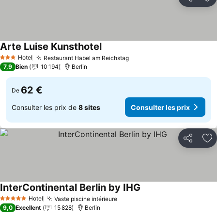
Partager
Aj
Arte Luise Kunsthotel
Hotel
Restaurant Habel am Reichstag
3 Étoiles
7,9
Bien
10 194
Berlin
62 €
De
Consulter les prix de
8 sites
Consulter les prix
Partager
Aj
InterContinental Berlin by IHG
Hotel
Vaste piscine intérieure
5 Étoiles
9,0
Excellent
15 828
Berlin