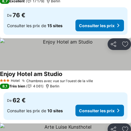
8,7
Excellent
17 179
Berlin
76 €
De
Consulter les prix de
15 sites
Consulter les prix
Partager
Aj
Enjoy Hotel am Studio
Hotel
Chambres avec vue sur l'ouest de la ville
3 Étoiles
8,1
Très bien
4 061
Berlin
62 €
De
Consulter les prix de
10 sites
Consulter les prix