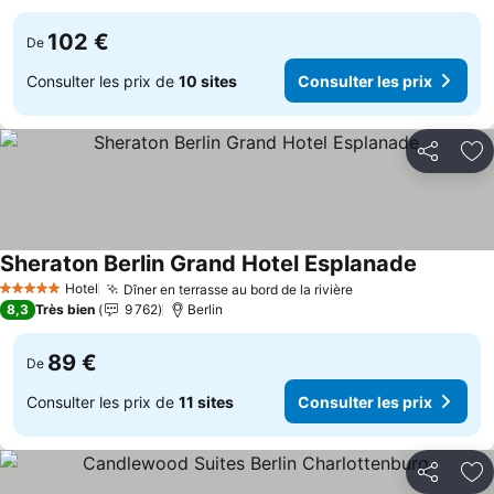
102 €
De
Consulter les prix de
10 sites
Consulter les prix
Partager
Aj
Sheraton Berlin Grand Hotel Esplanade
Hotel
Dîner en terrasse au bord de la rivière
5 Étoiles
8,3
Très bien
9 762
Berlin
89 €
De
Consulter les prix de
11 sites
Consulter les prix
Partager
Aj