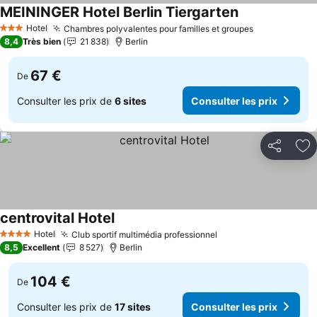
MEININGER Hotel Berlin Tiergarten
Hotel
Chambres polyvalentes pour familles et groupes
3 Étoiles
8,4
Très bien
21 838
Berlin
67 €
De
Consulter les prix de
6 sites
Consulter les prix
Partager
Aj
centrovital Hotel
Hotel
Club sportif multimédia professionnel
4 Étoiles
8,5
Excellent
8 527
Berlin
104 €
De
Consulter les prix de
17 sites
Consulter les prix