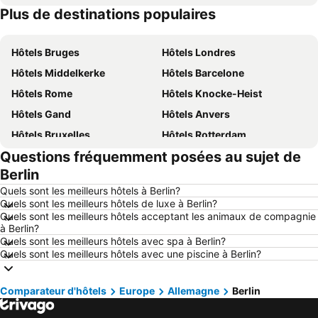
Plus de destinations populaires
Hôtels Belgique
Hôtels Ardennes belges
Hôtels Bruges
Hôtels Londres
Hôtels Middelkerke
Hôtels Barcelone
Hôtels Rome
Hôtels Knocke-Heist
Hôtels Gand
Hôtels Anvers
Hôtels Bruxelles
Hôtels Rotterdam
Questions fréquemment posées au sujet de
Hôtels Maastricht
Hôtels Durbuy
Berlin
Hôtels Hasselt
Hôtels New York
Quels sont les meilleurs hôtels à Berlin?
Hôtels Boulogne-sur-Mer
Hôtels Le Coq
Quels sont les meilleurs hôtels de luxe à Berlin?
Quels sont les meilleurs hôtels acceptant les animaux de compagnie
Hôtels Le Touquet-Paris-Plage
Hôtels Dunkerque
à Berlin?
Hôtels Málaga
Hôtels France
Quels sont les meilleurs hôtels avec spa à Berlin?
Quels sont les meilleurs hôtels avec une piscine à Berlin?
Hôtels Luxembourg
Hôtels Ténérife
Hôtels Majorque
Hôtels Ibiza
Comparateur d'hôtels
Europe
Allemagne
Berlin
Hôtels Italie
Hôtels Normandie