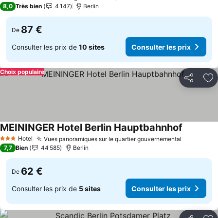
8,0
Très bien
4 147
Berlin
87 €
De
Consulter les prix de
10 sites
Consulter les prix
Choix populaire
Partager
Aj
MEININGER Hotel Berlin Hauptbahnhof
Hotel
Vues panoramiques sur le quartier gouvernemental
3 Étoiles
7,7
Bien
44 585
Berlin
62 €
De
Consulter les prix de
5 sites
Consulter les prix