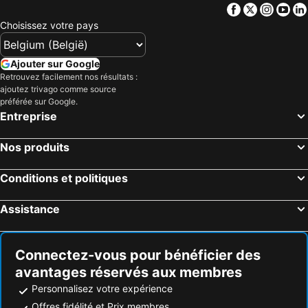
Hôtels Pays-Bas
Hôtels Grèce
Facebook
Twitter
Insta
Yo
Hôtels Île de Rhodes
Hôtels Crète
Choisissez votre pays
Hôtels Lac de Garde
Hôtels Costa Brava
Hôtels Bretagne
Hôtels Mosel/ Saar
Ajouter sur Google
Retrouvez facilement nos résultats :
Hôtels Sicile
Hôtels Malte
ajoutez trivago comme source
Hôtels Grande Canarie
Hôtels Turquie
préférée sur Google.
Entreprise
Nos produits
Conditions et politiques
Assistance
Connectez-vous pour bénéficier des
avantages réservés aux membres
Personnalisez votre expérience
Offres fidélité et Prix membres