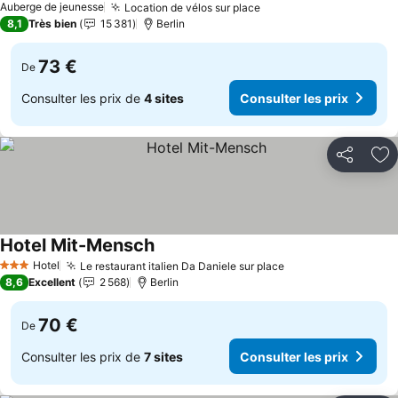
Auberge de jeunesse
Location de vélos sur place
8,1
Très bien
15 381
Berlin
73 €
De
Consulter les prix de
4 sites
Consulter les prix
Partager
Aj
Hotel Mit-Mensch
Hotel
Le restaurant italien Da Daniele sur place
3 Étoiles
8,6
Excellent
2 568
Berlin
70 €
De
Consulter les prix de
7 sites
Consulter les prix