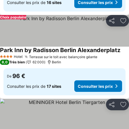
Consulter les prix de
16 sites
Consulter les prix
Choix populaire
Partager
Aj
Park Inn by Radisson Berlin Alexanderplatz
Hotel
Terrasse sur le toit avec balançoire géante
4 Étoiles
8,0
Très bien
62 000
Berlin
96 €
De
Consulter les prix de
17 sites
Consulter les prix
Partager
Aj