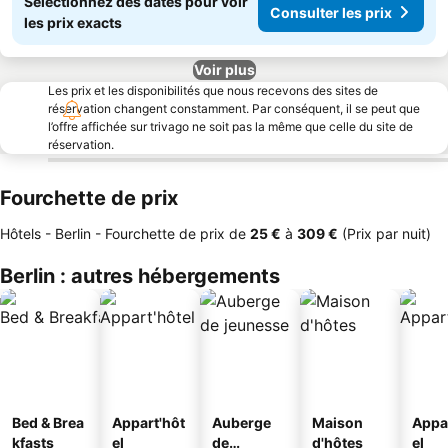
Sélectionnez des dates pour voir
Consulter les prix
les prix exacts
Voir plus
Les prix et les disponibilités que nous recevons des sites de
réservation changent constamment. Par conséquent, il se peut que
l’offre affichée sur trivago ne soit pas la même que celle du site de
réservation.
Fourchette de prix
Hôtels - Berlin -
Fourchette de prix
de
‎25 €
à
‎309 €
(Prix par nuit)
Berlin : autres hébergements
Bed & Brea
Appart'hôt
Auberge
Maison
Appa
kfasts
el
de
d'hôtes
el