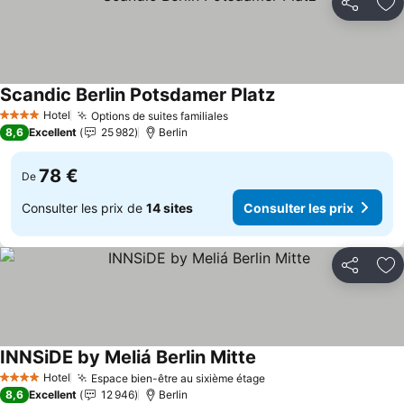
Partager
Aj
Scandic Berlin Potsdamer Platz
Hotel
Options de suites familiales
4 Étoiles
8,6
Excellent
25 982
Berlin
78 €
De
Consulter les prix de
14 sites
Consulter les prix
Partager
Aj
INNSiDE by Meliá Berlin Mitte
Hotel
Espace bien-être au sixième étage
4 Étoiles
8,6
Excellent
12 946
Berlin