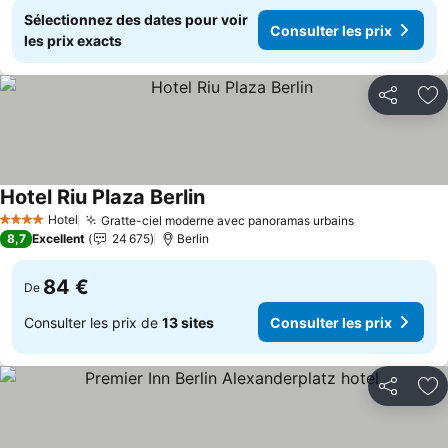
Sélectionnez des dates pour voir
Consulter les prix
les prix exacts
Partager
Aj
Hotel Riu Plaza Berlin
Hotel
Gratte-ciel moderne avec panoramas urbains
4 Étoiles
8,7
Excellent
24 675
Berlin
84 €
De
Consulter les prix de
13 sites
Consulter les prix
Partager
Aj