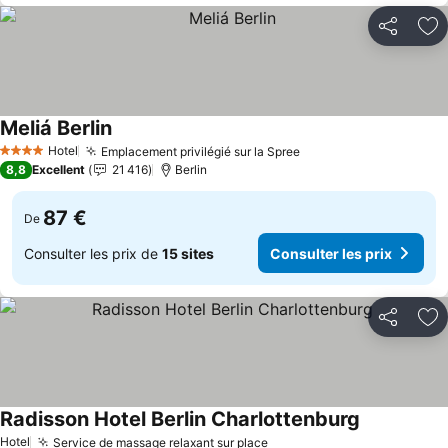
Partager
Aj
Meliá Berlin
Hotel
Emplacement privilégié sur la Spree
4 Étoiles
8,8
Excellent
21 416
Berlin
87 €
De
Consulter les prix de
15 sites
Consulter les prix
Partager
Aj
Radisson Hotel Berlin Charlottenburg
Hotel
Service de massage relaxant sur place