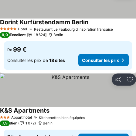
Dorint Kurfürstendamm Berlin
Hotel
Restaurant Le Faubourg d'inspiration française
5 Étoiles
9,0
Excellent
18 624
Berlin
99 €
De
Consulter les prix de
18 sites
Consulter les prix
Partager
Aj
K&S Apartments
Appart'hôtel
Kitchenettes bien équipées
3 Étoiles
7,9
Bien
1 072
Berlin