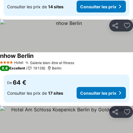
Consulter les prix de
14 sites
Consulter les prix
Partager
Aj
nhow Berlin
Hotel
Galerie bien-être et fitness
4 Étoiles
8,8
Excellent
19 138
Berlin
64 €
De
Consulter les prix de
17 sites
Consulter les prix
Partager
Aj