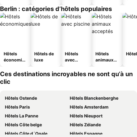
jeunesse
Berlin : catégories d’hôtels populaires
Hôtels
Hôtels de
Hôtels
Hôtels
Hôtel
économiq
luxe
avec
animaux
ues
piscine
acceptés
Ces destinations incroyables ne sont qu’à un
clic
Hôtels Ostende
Hôtels Blanckenberghe
Hôtels Paris
Hôtels Amsterdam
Hôtels La Panne
Hôtels Nieuport
Hôtels Côte belge
Hôtels Zélande
Hôtels Côte d´Opale
Hôtels Espagne