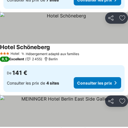
Partager
Aj
Hotel Schöneberg
Hotel
Hébergement adapté aux familles
3 Étoiles
8,5
Excellent
2 455
Berlin
141 €
De
Consulter les prix de
4 sites
Consulter les prix
Partager
Aj