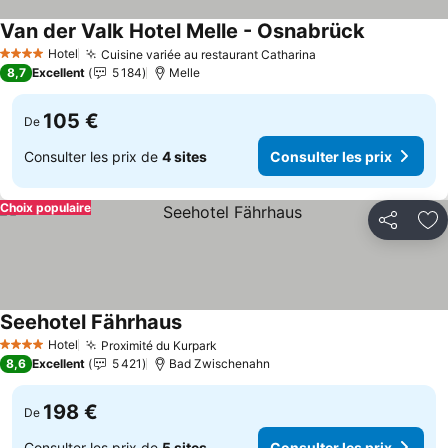
Van der Valk Hotel Melle - Osnabrück
Hotel
Cuisine variée au restaurant Catharina
4 Étoiles
8,7
Excellent
5 184
Melle
105 €
De
Consulter les prix de
4 sites
Consulter les prix
Choix populaire
Partager
Aj
Seehotel Fährhaus
Hotel
Proximité du Kurpark
4 Étoiles
8,6
Excellent
5 421
Bad Zwischenahn
198 €
De
Consulter les prix de
5 sites
Consulter les prix