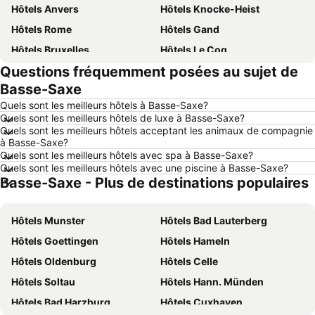
Hôtels Anvers
Hôtels Knocke-Heist
Hôtels Rome
Hôtels Gand
Hôtels Bruxelles
Hôtels Le Coq
Questions fréquemment posées au sujet de
Hôtels Rotterdam
Hôtels Hasselt
Basse-Saxe
Hôtels Le Touquet-Paris-Plage
Hôtels Durbuy
Quels sont les meilleurs hôtels à Basse-Saxe?
Hôtels Dunkerque
Hôtels Málaga
Quels sont les meilleurs hôtels de luxe à Basse-Saxe?
Quels sont les meilleurs hôtels acceptant les animaux de compagnie
Hôtels Maastricht
Hôtels La Haye
à Basse-Saxe?
Hôtels Boulogne-sur-Mer
Hôtels Luxembourg
Quels sont les meilleurs hôtels avec spa à Basse-Saxe?
Quels sont les meilleurs hôtels avec une piscine à Basse-Saxe?
Hôtels Espagne
Hôtels Ténérife
Basse-Saxe - Plus de destinations populaires
Hôtels France
Hôtels Ibiza
Hôtels Normandie
Hôtels Italie
Hôtels Munster
Hôtels Bad Lauterberg
Hôtels Pays-Bas
Hôtels Lac de Garde
Hôtels Goettingen
Hôtels Hameln
Hôtels Crète
Hôtels Île de Rhodes
Hôtels Oldenburg
Hôtels Celle
Hôtels Malte
Hôtels Costa Brava
Hôtels Soltau
Hôtels Hann. Münden
Hôtels Bretagne
Hôtels Grèce
Hôtels Bad Harzburg
Hôtels Cuxhaven
Hôtels Côte néerlandaise
Hôtels Turquie