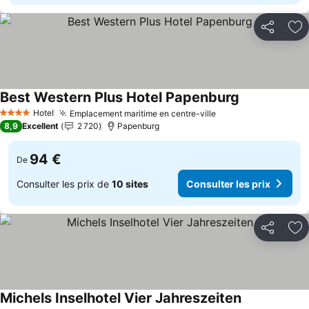
Partager
Aj
Best Western Plus Hotel Papenburg
Hotel
Emplacement maritime en centre-ville
4 Étoiles
8,9
Excellent
2 720
Papenburg
94 €
De
Consulter les prix de
10 sites
Consulter les prix
Partager
Aj
Michels Inselhotel Vier Jahreszeiten