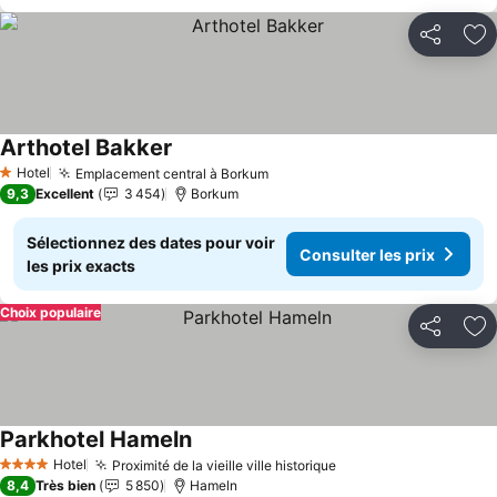
Partager
Aj
Arthotel Bakker
Hotel
Emplacement central à Borkum
1 Étoiles
9,3
Excellent
3 454
Borkum
Sélectionnez des dates pour voir
Consulter les prix
les prix exacts
Choix populaire
Partager
Aj
Parkhotel Hameln
Hotel
Proximité de la vieille ville historique
4 Étoiles
8,4
Très bien
5 850
Hameln