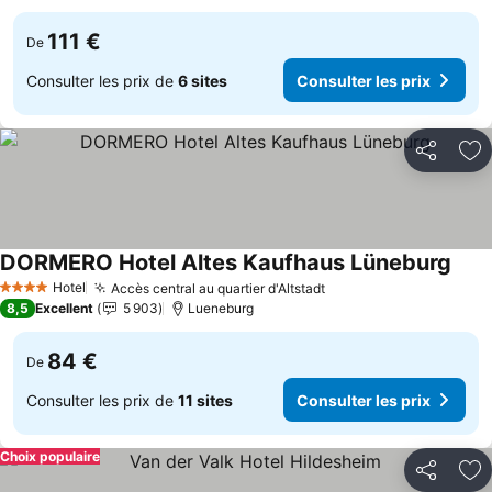
111 €
De
Consulter les prix de
6 sites
Consulter les prix
Partager
Aj
DORMERO Hotel Altes Kaufhaus Lüneburg
Hotel
Accès central au quartier d'Altstadt
4 Étoiles
8,5
Excellent
5 903
Lueneburg
84 €
De
Consulter les prix de
11 sites
Consulter les prix
Choix populaire
Partager
Aj