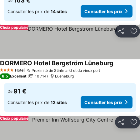
163 €
De
Consulter les prix de
14 sites
Consulter les prix
Choix populaire
Partager
Aj
DORMERO Hotel Bergström Lüneburg
Hotel
Proximité de Stintmarkt et du vieux port
4 Étoiles
8,5
Excellent
10 714
Lueneburg
91 €
De
Consulter les prix de
12 sites
Consulter les prix
Choix populaire
Partager
Aj