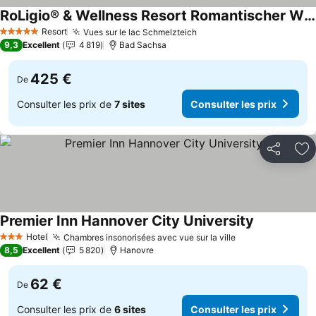
RoLigio® & Wellness Resort Romantischer Winkel
Resort
Vues sur le lac Schmelzteich
5 Étoiles
9,3
Excellent
4 819
Bad Sachsa
425 €
De
Consulter les prix de
7 sites
Consulter les prix
Partager
Aj
Premier Inn Hannover City University
Hotel
Chambres insonorisées avec vue sur la ville
3 Étoiles
8,5
Excellent
5 820
Hanovre
62 €
De
Consulter les prix de
6 sites
Consulter les prix