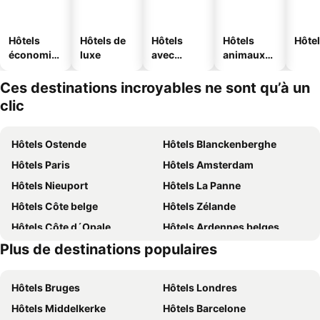
Hôtels
Hôtels de
Hôtels
Hôtels
Hôtel
économiq
luxe
avec
animaux
ues
piscine
acceptés
Ces destinations incroyables ne sont qu’à un
clic
Hôtels Ostende
Hôtels Blanckenberghe
Hôtels Paris
Hôtels Amsterdam
Hôtels Nieuport
Hôtels La Panne
Hôtels Côte belge
Hôtels Zélande
Hôtels Côte d´Opale
Hôtels Ardennes belges
Plus de destinations populaires
Hôtels Belgique
Hôtels Majorque
Hôtels Bruges
Hôtels Londres
Hôtels Middelkerke
Hôtels Barcelone