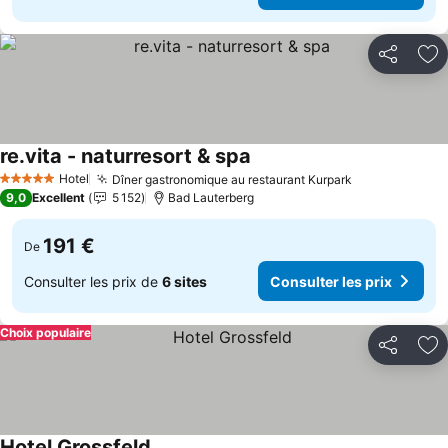
Partager
Aj
re.vita - naturresort & spa
Hotel
Dîner gastronomique au restaurant Kurpark
5 Étoiles
9,0
Excellent
5 152
Bad Lauterberg
191 €
De
Consulter les prix de
6 sites
Consulter les prix
Choix populaire
Partager
Aj
Hotel Grossfeld