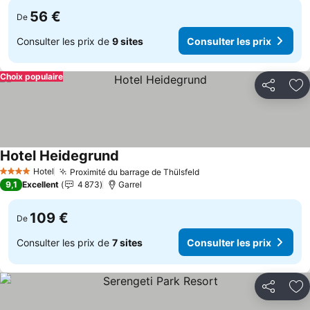
56 €
De
Consulter les prix de
9 sites
Consulter les prix
Choix populaire
Partager
Aj
Hotel Heidegrund
Hotel
Proximité du barrage de Thülsfeld
4 Étoiles
9,1
Excellent
4 873
Garrel
109 €
De
Consulter les prix de
7 sites
Consulter les prix
Partager
Aj