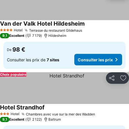
Van der Valk Hotel Hildesheim
Hotel
Terrasse du restaurant Gildehaus
4 Étoiles
9,1
Excellent
7 179
Hildesheim
98 €
De
Consulter les prix de
7 sites
Consulter les prix
Choix populaire
Partager
Aj
Hotel Strandhof
Hotel
Chambres avec vue sur la mer des Wadden
3 Étoiles
9,1
Excellent
2 122
Baltrum