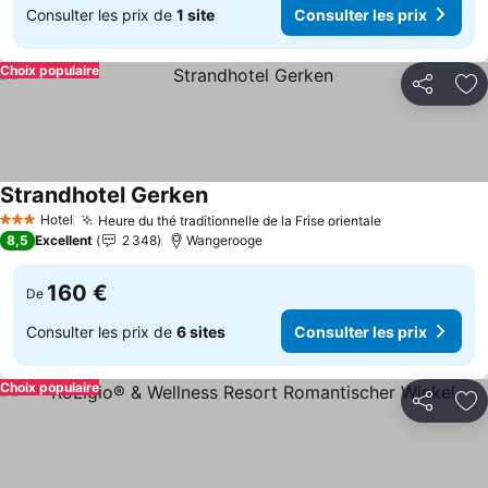
Consulter les prix de
1 site
Consulter les prix
Choix populaire
Partager
Aj
Strandhotel Gerken
Hotel
Heure du thé traditionnelle de la Frise orientale
3 Étoiles
8,5
Excellent
2 348
Wangerooge
160 €
De
Consulter les prix de
6 sites
Consulter les prix
Choix populaire
Partager
Aj