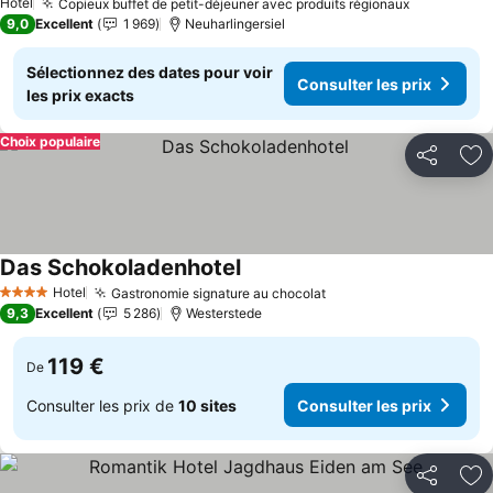
Hotel
Copieux buffet de petit-déjeuner avec produits régionaux
9,0
Excellent
1 969
Neuharlingersiel
Sélectionnez des dates pour voir
Consulter les prix
les prix exacts
Choix populaire
Partager
Aj
Das Schokoladenhotel
Hotel
Gastronomie signature au chocolat
4 Étoiles
9,3
Excellent
5 286
Westerstede
119 €
De
Consulter les prix de
10 sites
Consulter les prix
Partager
Aj