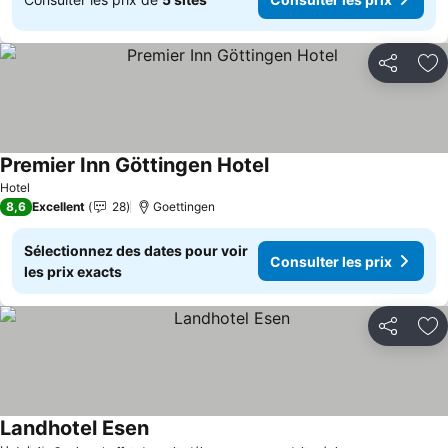
Partager
Aj
Premier Inn Göttingen Hotel
Hotel
8,6
Excellent
28
Goettingen
Sélectionnez des dates pour voir
Consulter les prix
les prix exacts
Partager
Aj
Landhotel Esen