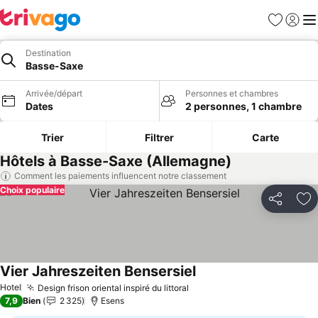
Favoris
Se con
Me
Destination
Basse-Saxe
Arrivée/départ
Personnes et chambres
Dates
2 personnes, 1 chambre
Trier
Filtrer
Carte
Hôtels à Basse-Saxe (Allemagne)
Comment les paiements influencent notre classement
Choix populaire
Partager
Aj
Vier Jahreszeiten Bensersiel
Hotel
Design frison oriental inspiré du littoral
7,9
Bien
2 325
Esens