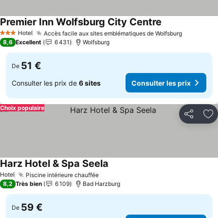
Premier Inn Wolfsburg City Centre
Hotel
Accès facile aux sites emblématiques de Wolfsburg
3 Étoiles
8,6
Excellent
6 431
Wolfsburg
51 €
De
Consulter les prix de
6 sites
Consulter les prix
Choix populaire
Partager
Aj
Harz Hotel & Spa Seela
Hotel
Piscine intérieure chauffée
8,2
Très bien
6 109
Bad Harzburg
59 €
De