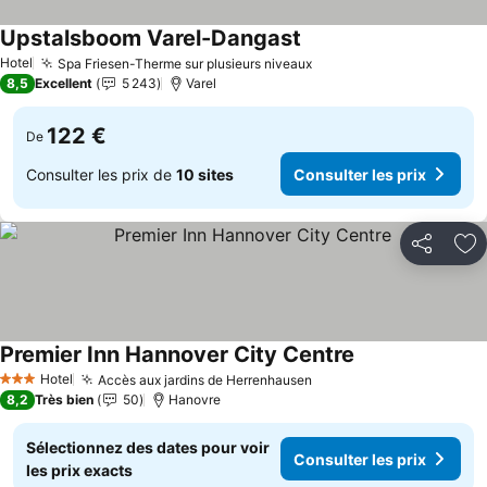
Upstalsboom Varel-Dangast
Hotel
Spa Friesen-Therme sur plusieurs niveaux
8,5
Excellent
5 243
Varel
122 €
De
Consulter les prix de
10 sites
Consulter les prix
Partager
Aj
Premier Inn Hannover City Centre
Hotel
Accès aux jardins de Herrenhausen
3 Étoiles
8,2
Très bien
50
Hanovre
Sélectionnez des dates pour voir
Consulter les prix
les prix exacts