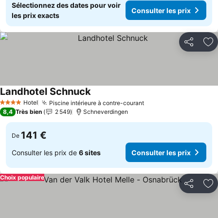
Sélectionnez des dates pour voir
Consulter les prix
les prix exacts
Partager
Aj
Landhotel Schnuck
Hotel
Piscine intérieure à contre-courant
4 Étoiles
8,4
Très bien
2 549
Schneverdingen
141 €
De
Consulter les prix de
6 sites
Consulter les prix
Choix populaire
Partager
Aj