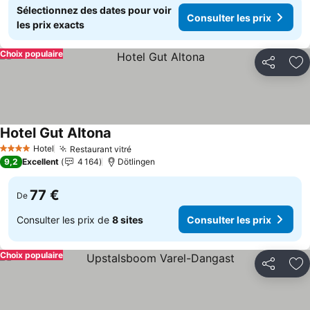
Sélectionnez des dates pour voir
Consulter les prix
les prix exacts
Choix populaire
Partager
Aj
Hotel Gut Altona
Hotel
Restaurant vitré
4 Étoiles
9,2
Excellent
4 164
Dötlingen
77 €
De
Consulter les prix de
8 sites
Consulter les prix
Choix populaire
Partager
Aj