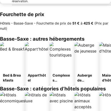
réservation.
Fourchette de prix
Hôtels - Basse-Saxe -
Fourchette de prix
de
‎51 €
à
‎425 €
(Prix par
nuit)
Basse-Saxe : autres hébergements
Bed & Brea
Appart'hôt
Complexe
Auberge
Mais
kfasts
el
s
de
d'hô
touristique
jeunesse
Basse-Saxe : catégories d’hôtels populaires
s