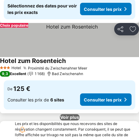
Sélectionnez des dates pour voir
Consulter les prix
les prix exacts
Choix populaire
Partager
Aj
Hotel zum Rosenteich
Hotel
Proximité du Zwischenahner Meer
3 Étoiles
9,3
Excellent
1 168
Bad Zwischenahn
125 €
De
Consulter les prix de
6 sites
Consulter les prix
Voir plus
Les prix et les disponibilités que nous recevons des sites de
réservation changent constamment. Par conséquent, il se peut que
l’offre affichée sur trivago ne soit pas la même que celle du site de