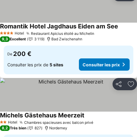
Romantik Hotel Jagdhaus Eiden am See
Hotel
Restaurant Apicius étoilé au Michelin
4 Étoiles
9,3
Excellent
3 119
Bad Zwischenahn
200 €
De
Consulter les prix de
5 sites
Consulter les prix
Partager
Aj
Michels Gästehaus Meerzeit
Hotel
Chambres spacieuses avec balcon privé
2 Étoiles
8,2
Très bien
827
Norderney