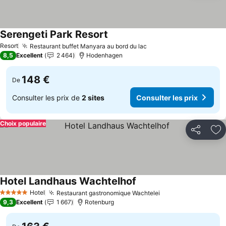
Serengeti Park Resort
Resort
Restaurant buffet Manyara au bord du lac
8,5
Excellent
2 464
Hodenhagen
148 €
De
Consulter les prix de
2 sites
Consulter les prix
Choix populaire
Partager
Aj
Hotel Landhaus Wachtelhof
Hotel
Restaurant gastronomique Wachtelei
5 Étoiles
9,3
Excellent
1 667
Rotenburg