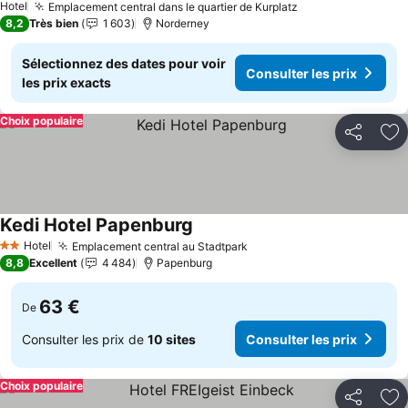
Hotel
Emplacement central dans le quartier de Kurplatz
8,2
Très bien
1 603
Norderney
Sélectionnez des dates pour voir
Consulter les prix
les prix exacts
Choix populaire
Partager
Aj
Kedi Hotel Papenburg
Hotel
Emplacement central au Stadtpark
2 Étoiles
8,8
Excellent
4 484
Papenburg
63 €
De
Consulter les prix de
10 sites
Consulter les prix
Choix populaire
Partager
Aj