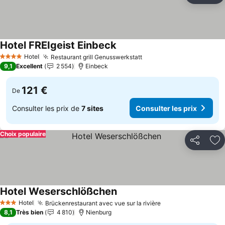
Hotel FREIgeist Einbeck
Hotel
Restaurant grill Genusswerkstatt
4 Étoiles
9,1
Excellent
2 554
Einbeck
121 €
De
Consulter les prix de
7 sites
Consulter les prix
Choix populaire
Partager
Aj
Hotel Weserschlößchen
Hotel
Brückenrestaurant avec vue sur la rivière
3 Étoiles
8,1
Très bien
4 810
Nienburg