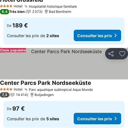
Hotel
Hospitalité historique familiale
4 Étoiles
8,4
Très bien
2 573
Bad Bentheim
189 €
De
Consulter les prix de
2 sites
Consulter les prix
Choix populaire
Partager
Aj
Center Parcs Park Nordseeküste
Hotel
Parc aquatique subtropical Aqua Mundo
4 Étoiles
7,3
14 414
Butjadingen
97 €
De
Consulter les prix de
5 sites
Consulter les prix