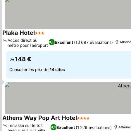
Plaka Hotel
3 Étoiles
Consulter les prix
Accès direct au
Excellent
(10 697 évaluations)
9,0
Athèn
métro pour l'aéroport
Consulter les prix
148 €
De
Consulter les prix de
14 sites
Athens Way Pop Art Hotel
4 Étoiles
Consulter les prix
Terrasse sur le toit
Excellent
(1 229 évaluations)
9,3
Athène
avec vue sur la ville