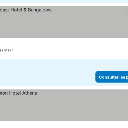
les prix
ea Makri
Consulter les p