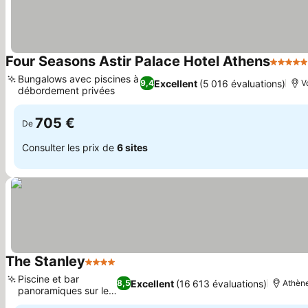
Four Seasons Astir Palace Hotel Athens
5 Étoil
Bungalows avec piscines à
Excellent
(5 016 évaluations)
9,4
V
débordement privées
Consulter les prix
705 €
De
Consulter les prix de
6 sites
The Stanley
4 Étoiles
Consulter les prix
Piscine et bar
Excellent
(16 613 évaluations)
8,5
Athèn
panoramiques sur le
Consulter les prix
toit