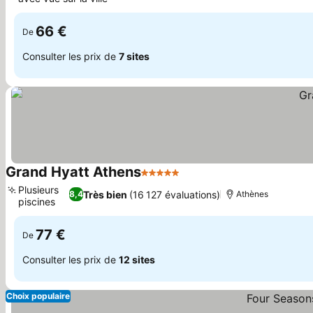
Consulter les prix
66 €
De
Consulter les prix de
7 sites
Grand Hyatt Athens
5 Étoiles
Consulter les prix
Plusieurs
Très bien
(16 127 évaluations)
8,4
Athènes
piscines
Consulter les prix
77 €
De
Consulter les prix de
12 sites
Choix populaire