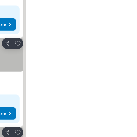
rix
Ajouter à mes favoris
Partager
rix
Ajouter à mes favoris
Partager