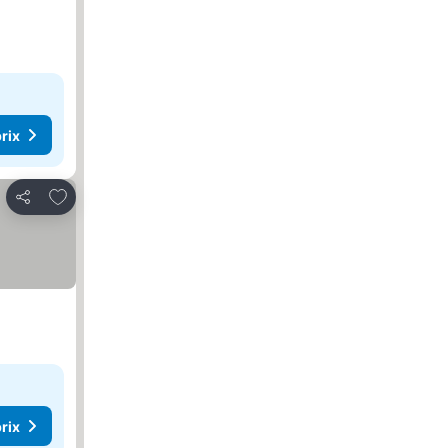
rix
Ajouter à mes favoris
Partager
rix