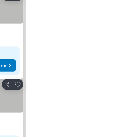
rix
Ajouter à mes favoris
Partager