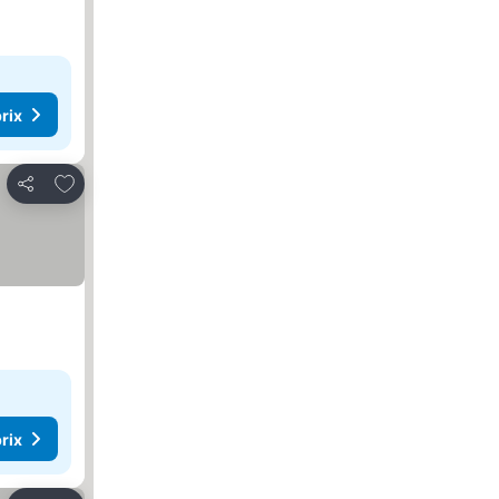
rix
Ajouter à mes favoris
Partager
rix