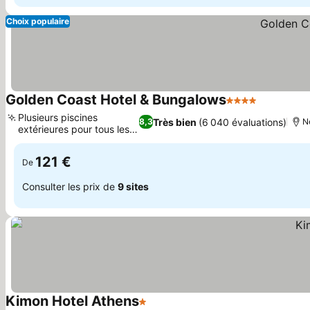
Choix populaire
Golden Coast Hotel & Bungalows
4 Étoiles
Consulter 
Plusieurs piscines
Très bien
(6 040 évaluations)
8,3
N
extérieures pour tous les
Consulter les prix
âges
121 €
De
Consulter les prix de
9 sites
Kimon Hotel Athens
1 Étoiles
Consulter les prix