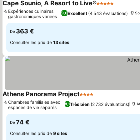
Cape Sounio, A Resort to Live®
5 Étoiles
Consulter 
Expériences culinaires
Excellent
(4 543 évaluations)
9,0
So
gastronomiques variées
Consulter les prix
363 €
De
Consulter les prix de
13 sites
Athens Panorama Project
4 Étoiles
Consulter les prix
Chambres familiales avec
Très bien
(2 732 évaluations)
8,1
A
espaces de vie séparés
Consulter les prix
74 €
De
Consulter les prix de
9 sites