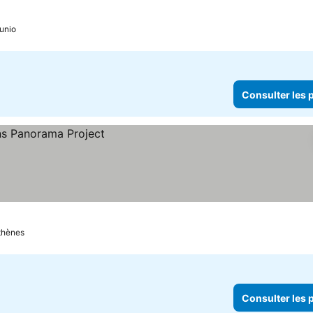
les prix
unio
Consulter les p
thènes
Consulter les p