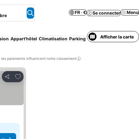
FR · €
Menu
Se connecter
bre
Afficher la carte
sion
Appart'hôtel
Climatisation
Parking
les paiements influencent notre classement
Ajouter à mes favoris
Partager