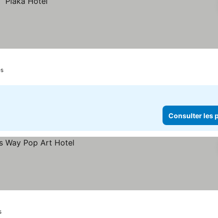
es
Consulter les p
s