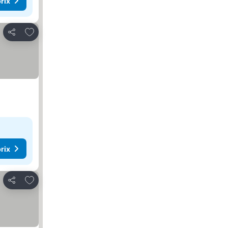
rix
Ajouter à mes favoris
Partager
rix
Ajouter à mes favoris
Partager