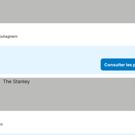
es
Consulter les prix
ouliagmeni
Consulter les p
es