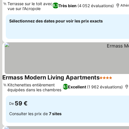
Terrasse sur le toit avec
Très bien
(4 052 évaluations)
8,3
Athè
vue sur l'Acropole
Consulter les prix
Sélectionnez des dates pour voir les prix exacts
Ermass Modern Living Apartments
4 Étoiles
Consult
Kitchenettes entièrement
Excellent
(1 962 évaluations)
9,1
équipées dans les chambres
Consulter les prix
59 €
De
Consulter les prix de
7 sites