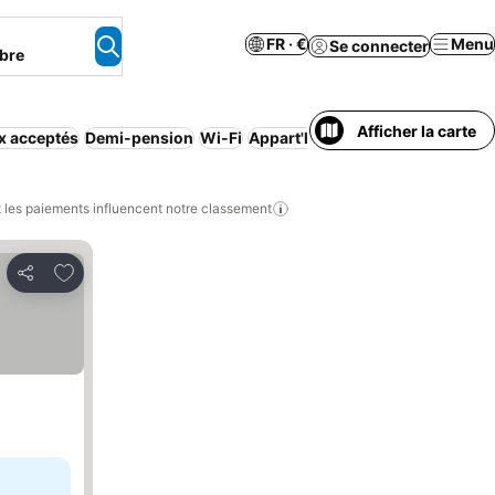
FR · €
Menu
Se connecter
bre
Afficher la carte
x acceptés
Demi-pension
Wi-Fi
Appart'hôtel
Spa
Bains à remou
les paiements influencent notre classement
Ajouter à mes favoris
Partager