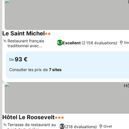
Le Saint Michel
2 Étoiles
Restaurant français
Excellent
(2 156 évaluations)
8,7
Se
traditionnel avec
cheminée
93 €
De
Consulter les prix de
7 sites
Hôtel Le Roosevelt
3 Étoiles
Terrasse de restaurant au
(218 évaluations)
6,1
Givet