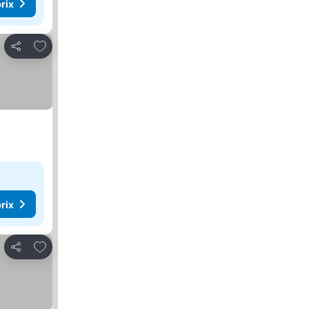
rix
Ajouter à mes favoris
Partager
rix
Ajouter à mes favoris
Partager