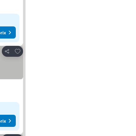
rix
Ajouter à mes favoris
Partager
rix