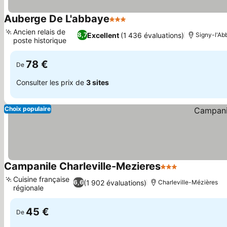
Auberge De L'abbaye
3 Étoiles
Ancien relais de
Excellent
(1 436 évaluations)
8,7
Signy-l'Ab
poste historique
78 €
De
Consulter les prix de
3 sites
Choix populaire
Campanile Charleville-Mezieres
3 Étoiles
Cuisine française
(1 902 évaluations)
6,6
Charleville-Mézières
régionale
45 €
De