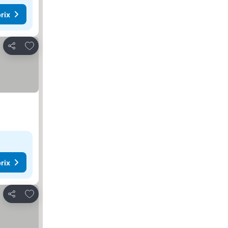
rix
Ajouter à mes favoris
Partager
rix
Ajouter à mes favoris
Partager