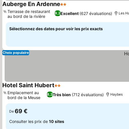
Auberge En Ardenne
2 Étoiles
Terrasse de restaurant
Excellent
(627 évaluations)
9,2
Les H
au bord de la rivière
Sélectionnez des dates pour voir les prix exacts
Choix populaire
Hotel Saint Hubert
2 Étoiles
Emplacement au
Très bien
(712 évaluations)
8,2
Haybes
bord de la Meuse
69 €
De
Consulter les prix de
10 sites