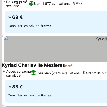
Parking privé
Bien
(1 677 évaluations)
7,9
Givet
sécurisé
69 €
De
Consulter les prix de
8 sites
Kyriad Charleville Mezieres
3 Étoiles
Accès au sauna
Très bien
(2 174 évaluations)
8,0
Charleville-Mé
sur place
88 €
De
Consulter les prix de
9 sites