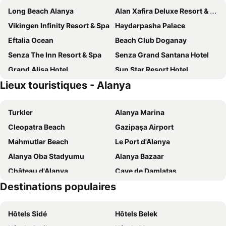
Long Beach Alanya
Alan Xafira Deluxe Resort & Spa-ULTRA ALL INCLUSIVE
Vikingen Infinity Resort & Spa
Haydarpasha Palace
Eftalia Ocean
Beach Club Doganay
Senza The Inn Resort & Spa
Senza Grand Santana Hotel
Grand Alisa Hotel
Sun Star Resort Hotel
Lieux touristiques - Alanya
Noxinn Deluxe Hotel - Ultra All Inclusive
Elite Luxury Suite & Spa
My Home Resort Hotel- Ultra All Inclusive
Senza Garden Holiday Club
Turkler
Alanya Marina
Ramira Joy Hotel
Xoria Deluxe
Cleopatra Beach
Gazipaşa Airport
Avena Resort & Spa Hotel
Sey Beach Hotel & Spa
Mahmutlar Beach
Le Port d'Alanya
Kleopatra Atlas Hotel
Diamond Hill Resort Hotel
Alanya Oba Stadyumu
Alanya Bazaar
Asia Beach Resort & Spa Hotel
Kleopatra Ramira Hotel
Château d'Alanya
Cave de Damlatas
Campus Hill Hotel
Oba Star Hotel & Spa
Destinations populaires
Alanya Bus Terminal
Rivière Dim
Eftalia Splash Resort Hotel
Hotel Club Paradiso
Starlight Convention Center Kizilagac
Centre aquatique Damlatas
Numa Port Hotel
Kırbıyık Resort Hotel - Alanya
Hôtels Sidé
Hôtels Belek
Dim Dam
Alanya Triatlon
Kleopatra Dreams Beach Hotel
Green Garden Resort & Spa Hotel