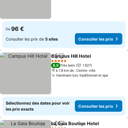
96 €
De
Consulter les prix de
5 sites
Consulter les prix
Campus Hill Hotel
Partager
Ajouter à mes favoris
Consulter
5 Étoiles
8,0
Très bien
1 627
à 7.8 km de : Centre-ville
Hammam turc traditionnel et spa
Consulter
Sélectionnez des dates pour voir
Consulter les prix
les prix exacts
La Gaia Boutiqe Hotel
Partager
Ajouter à mes favoris
Consu