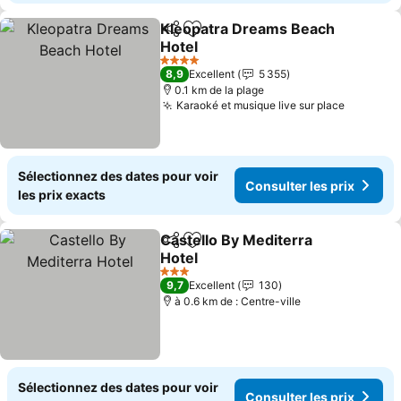
Kleopatra Dreams Beach
Partager
Ajouter à mes favoris
Hotel
Consulter les prix
4 Étoiles
8,9
Excellent
5 355
0.1 km de la plage
Karaoké et musique live sur place
Consulte
Sélectionnez des dates pour voir
Consulter les prix
les prix exacts
Castello By Mediterra
Partager
Ajouter à mes favoris
Hotel
Consulter les prix
3 Étoiles
9,7
Excellent
130
à 0.6 km de : Centre-ville
Sélectionnez des dates pour voir
Consulter les prix