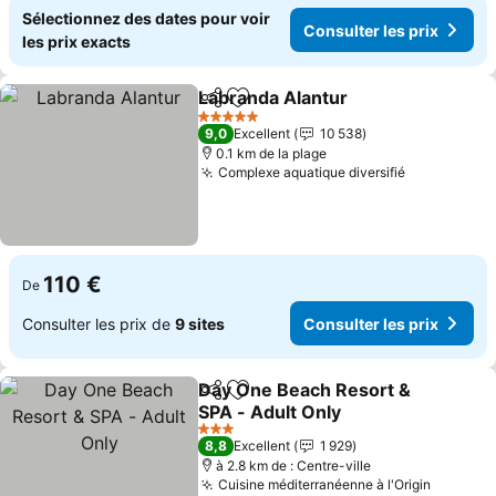
Sélectionnez des dates pour voir
Consulter les prix
les prix exacts
Labranda Alantur
Partager
Ajouter à mes favoris
Consulter
5 Étoiles
9,0
Excellent
10 538
0.1 km de la plage
Complexe aquatique diversifié
Consulter l
110 €
De
Consulter les prix de
9 sites
Consulter les prix
Day One Beach Resort &
Partager
Ajouter à mes favoris
SPA - Adult Only
Consulter les prix
3 Étoiles
8,8
Excellent
1 929
à 2.8 km de : Centre-ville
Cuisine méditerranéenne à l'Origin
Consulte