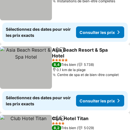
Installations de bien-être complètes
Consult
Sélectionnez des dates pour voir
Consulter les prix
les prix exacts
Asia Beach Resort & Spa
Partager
Ajouter à mes favoris
Hotel
Consulter les prix
5 Étoiles
8,4
Très bien
5 738
0.1 km de la plage
Centre de spa et de bien-être complet
Consu
Sélectionnez des dates pour voir
Consulter les prix
les prix exacts
Club Hotel Titan
Partager
Ajouter à mes favoris
Consulter 
4 Étoiles
8,2
Très bien
5 029