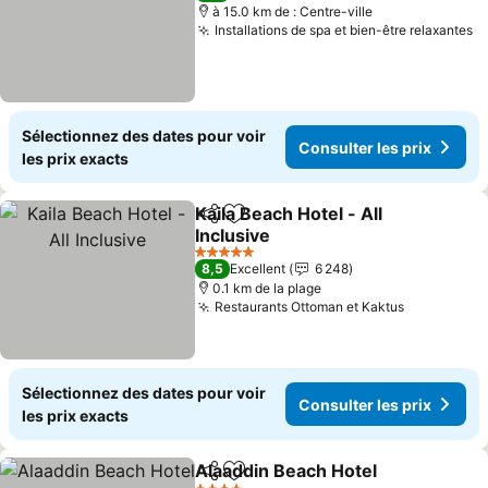
à 15.0 km de : Centre-ville
Installations de spa et bien-être relaxantes
Co
Sélectionnez des dates pour voir
Consulter les prix
les prix exacts
Kaila Beach Hotel - All
Partager
Ajouter à mes favoris
Inclusive
Consulter les prix
5 Étoiles
8,5
Excellent
6 248
0.1 km de la plage
Restaurants Ottoman et Kaktus
Consulter 
Sélectionnez des dates pour voir
Consulter les prix
les prix exacts
Alaaddin Beach Hotel
Partager
Ajouter à mes favoris
Consu