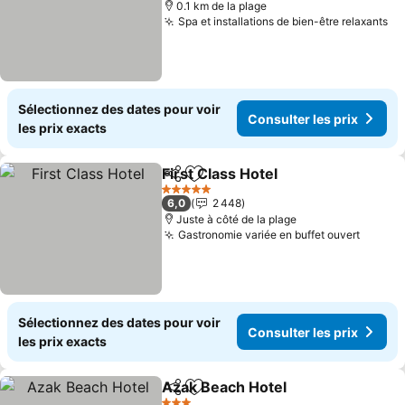
0.1 km de la plage
Spa et installations de bien-être relaxants
Co
Sélectionnez des dates pour voir
Consulter les prix
les prix exacts
First Class Hotel
Partager
Ajouter à mes favoris
Consulter 
5 Étoiles
6,0
2 448
Juste à côté de la plage
Gastronomie variée en buffet ouvert
Consul
Sélectionnez des dates pour voir
Consulter les prix
les prix exacts
Azak Beach Hotel
Partager
Ajouter à mes favoris
Consulter