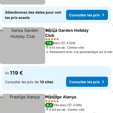
Sélectionnez des dates pour voir
Consulter les prix
les prix exacts
Senza Garden Holiday
Partager
Ajouter à mes favoris
Club
Consulter les prix
5 Étoiles
7,6
Bien
4 509
à 9.1 km de : Centre-ville
Restaurant avec vue panoramique sur la mer
119 €
De
Consulter les prix de
10 sites
Consulter les prix
Prestige Alanya
Partager
Ajouter à mes favoris
Consulter l
5 Étoiles
8,2
Très bien
3 065
à 9.9 km de : Centre-ville