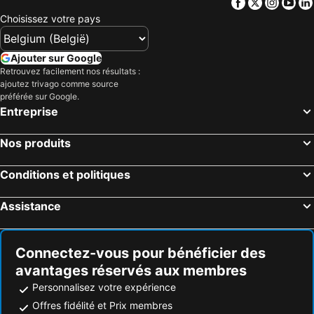
Facebook
Twitter
Insta
Yo
Istanbul, Province d'Istanbul Hôtels
Kusadasi, Aydin Province Hôtels
Sunny Hill Alya Hotel
Aslan Corner Hotel
Choisissez votre pays
Fethiye, Mugla Province Hôtels
Karikatur Bi Hotel
La Gaia Boutiqe Hotel
Ajouter sur Google
Hotel Mola
Kleopatra Bebek Hotel
Retrouvez facilement nos résultats :
Riviera Zen Hotel Adult Only
Grand Zaman Garden Hotel
ajoutez trivago comme source
préférée sur Google.
Arsi Hotel
Hotel Kleopatra Muz
Entreprise
Gold Island Hotel Alanya
Monart City Hotel
Kleopatra Beach Hotel
Hotel Hedef Kleopatra Goldensun
Nos produits
Savk Hotel
Quattro Beach Spa & Resort
Conditions et politiques
Livaneli Boutique Otel
Drita
Assistance
Connectez-vous pour bénéficier des
avantages réservés aux membres
Personnalisez votre expérience
Offres fidélité et Prix membres