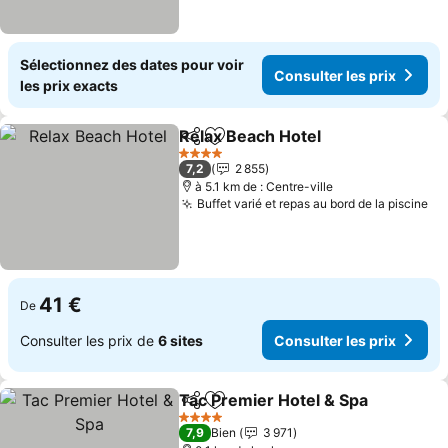
Sélectionnez des dates pour voir
Consulter les prix
les prix exacts
Relax Beach Hotel
Partager
Ajouter à mes favoris
Consulte
4 Étoiles
7,2
2 855
à 5.1 km de : Centre-ville
Buffet varié et repas au bord de la piscine
Co
41 €
De
Consulter les prix de
6 sites
Consulter les prix
Tac Premier Hotel & Spa
Partager
Ajouter à mes favoris
Co
4 Étoiles
7,9
Bien
3 971