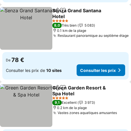
Senza Grand Santana
Partager
Ajouter à mes favoris
Hotel
Consulter les prix
5 Étoiles
8,0
Très bien
5 083
0.1 km de la plage
Restaurant panoramique au septième étage
C
78 €
De
Consulter les prix de
10 sites
Consulter les prix
Green Garden Resort &
Partager
Ajouter à mes favoris
Spa Hotel
Consulter les prix
5 Étoiles
9,1
Excellent
3 973
0.2 km de la plage
Vastes zones aquatiques amusantes
Consul