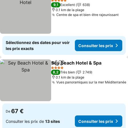
5 Étoiles
9,1
Excellent
638
0.1 km de la plage
Centre de spa et bien-être rajeunissant
Cons
Sélectionnez des dates pour voir
Consulter les prix
les prix exacts
Sey Beach Hotel & Spa
Partager
Ajouter à mes favoris
Cons
4 Étoiles
8,2
Très bien
2 749
0.1 km de la plage
Vues panoramiques sur la mer Méditerranée
67 €
De
Consulter les prix de
13 sites
Consulter les prix