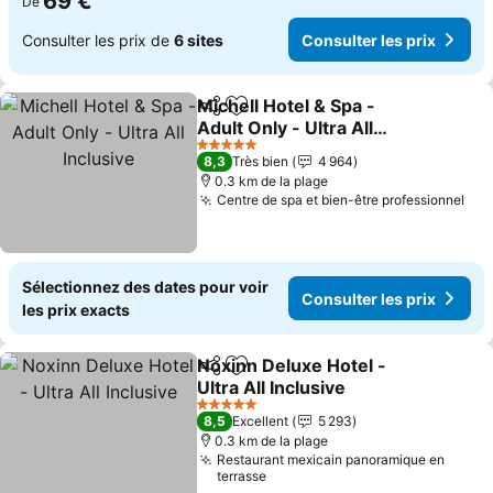
69 €
De
Consulter les prix de
6 sites
Consulter les prix
Michell Hotel & Spa -
Partager
Ajouter à mes favoris
Adult Only - Ultra All
Inclusive
Consulter les prix
5 Étoiles
8,3
Très bien
4 964
0.3 km de la plage
Centre de spa et bien-être professionnel
Con
Sélectionnez des dates pour voir
Consulter les prix
les prix exacts
Noxinn Deluxe Hotel -
Partager
Ajouter à mes favoris
Ultra All Inclusive
Consulter les prix
5 Étoiles
8,5
Excellent
5 293
0.3 km de la plage
Restaurant mexicain panoramique en
terrasse