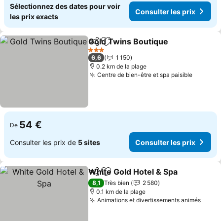
Sélectionnez des dates pour voir
Consulter les prix
les prix exacts
Gold Twins Boutique
Partager
Ajouter à mes favoris
Consu
3 Étoiles
6,6
1 150
0.2 km de la plage
Centre de bien-être et spa paisible
Consult
54 €
De
Consulter les prix de
5 sites
Consulter les prix
White Gold Hotel & Spa
Partager
Ajouter à mes favoris
Con
8,1
Très bien
2 580
0.1 km de la plage
Animations et divertissements animés
Consu