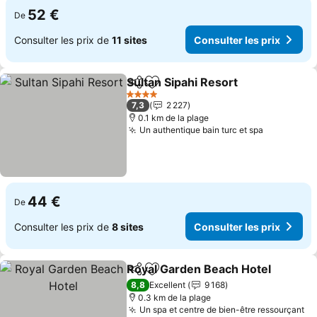
52 €
De
Consulter les prix de
11 sites
Consulter les prix
Sultan Sipahi Resort
Partager
Ajouter à mes favoris
Consul
4 Étoiles
7,3
2 227
0.1 km de la plage
Un authentique bain turc et spa
Consulter 
44 €
De
Consulter les prix de
8 sites
Consulter les prix
Royal Garden Beach Hotel
Partager
Ajouter à mes favoris
8,8
Excellent
9 168
0.3 km de la plage
Un spa et centre de bien-être ressourçant
Co