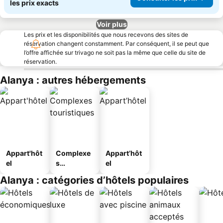
les prix exacts
Voir plus
Les prix et les disponibilités que nous recevons des sites de
réservation changent constamment. Par conséquent, il se peut que
l’offre affichée sur trivago ne soit pas la même que celle du site de
réservation.
Alanya : autres hébergements
Appart'hôt
Complexe
Appart’hôt
el
s
el
touristique
Alanya : catégories d’hôtels populaires
s