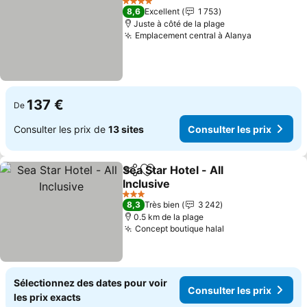
4 Étoiles
8,6
Excellent
1 753
Juste à côté de la plage
Emplacement central à Alanya
Consulter l
137 €
De
Consulter les prix de
13 sites
Consulter les prix
Sea Star Hotel - All
Partager
Ajouter à mes favoris
Inclusive
Consulter les prix
3 Étoiles
8,3
Très bien
3 242
0.5 km de la plage
Concept boutique halal
Consulter les pr
Sélectionnez des dates pour voir
Consulter les prix
les prix exacts