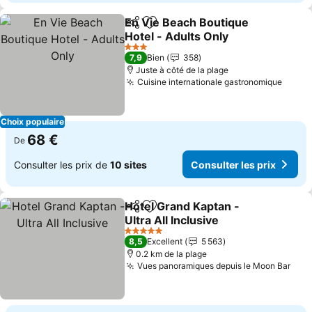
En Vie Beach Boutique
Partager
Ajouter à mes favoris
Hotel - Adults Only
Consulter les prix
3 Étoiles
7,9
Bien
358
Juste à côté de la plage
Cuisine internationale gastronomique
Consu
Choix populaire
68 €
De
Consulter les prix de
10 sites
Consulter les prix
Hotel Grand Kaptan -
Partager
Ajouter à mes favoris
Ultra All Inclusive
Consulter les prix
5 Étoiles
8,5
Excellent
5 563
0.2 km de la plage
Vues panoramiques depuis le Moon Bar
Cons