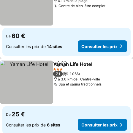
0.1 km de la plage
Centre de bien-être complet
Consulter le
60 €
De
Consulter les prix de
14 sites
Consulter les prix
Yaman Life Hotel
Partager
Ajouter à mes favoris
Consulter
3 Étoiles
7,1
1 066
à 3.0 km de : Centre-ville
Spa et sauna traditionnels
Consulter les 
25 €
De
Consulter les prix de
6 sites
Consulter les prix