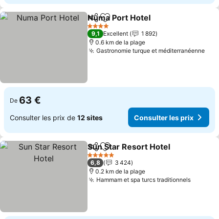
Numa Port Hotel
Partager
Ajouter à mes favoris
Consulter 
4 Étoiles
9,1
Excellent
1 892
0.6 km de la plage
Gastronomie turque et méditerranéenne
Cons
63 €
De
Consulter les prix de
12 sites
Consulter les prix
Sun Star Resort Hotel
Partager
Ajouter à mes favoris
Cons
5 Étoiles
6,8
3 424
0.2 km de la plage
Hammam et spa turcs traditionnels
Consult