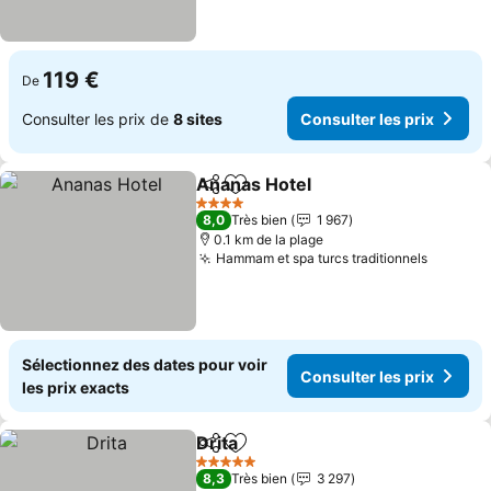
119 €
De
Consulter les prix de
8 sites
Consulter les prix
Ananas Hotel
Partager
Ajouter à mes favoris
Consulter les
4 Étoiles
8,0
Très bien
1 967
0.1 km de la plage
Hammam et spa turcs traditionnels
Consult
Sélectionnez des dates pour voir
Consulter les prix
les prix exacts
Drita
Partager
Ajouter à mes favoris
Consulter les prix
5 Étoiles
8,3
Très bien
3 297