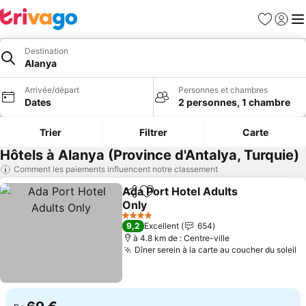
Favoris
Se con
Me
Destination
Alanya
Arrivée/départ
Personnes et chambres
Dates
2 personnes, 1 chambre
Trier
Filtrer
Carte
Hôtels à Alanya (Province d'Antalya, Turquie)
Comment les paiements influencent notre classement
Ada Port Hotel Adults
Partager
Ajouter à mes favoris
Only
Consulter les prix
4 Étoiles
9,2
Excellent
654
à 4.8 km de : Centre-ville
Dîner serein à la carte au coucher du soleil
Co