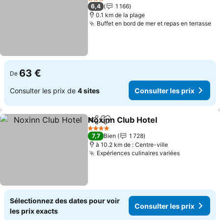
3 Étoiles
6,4
1 166
0.1 km de la plage
Buffet en bord de mer et repas en terrasse
Co
63 €
De
Consulter les prix de
4 sites
Consulter les prix
Noxinn Club Hotel
Partager
Ajouter à mes favoris
Consulte
4 Étoiles
7,7
Bien
1 728
à 10.2 km de : Centre-ville
Expériences culinaires variées
Consulter l
Sélectionnez des dates pour voir
Consulter les prix
les prix exacts