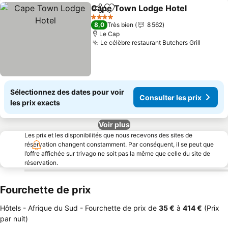
Cape Town Lodge Hotel
Partager
Ajouter à mes favoris
4 Étoiles
8,0
Très bien
8 562
Le Cap
Le célèbre restaurant Butchers Grill
Sélectionnez des dates pour voir
Consulter les prix
les prix exacts
Voir plus
Les prix et les disponibilités que nous recevons des sites de
réservation changent constamment. Par conséquent, il se peut que
l’offre affichée sur trivago ne soit pas la même que celle du site de
réservation.
Fourchette de prix
Hôtels - Afrique du Sud -
Fourchette de prix
de
‎35 €
à
‎414 €
(Prix
par nuit)