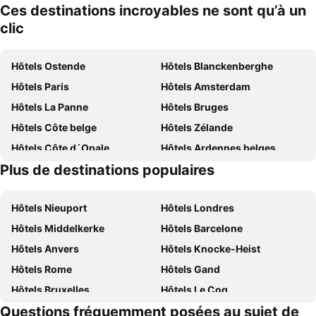
Ces destinations incroyables ne sont qu’à un
clic
Hôtels Ostende
Hôtels Blanckenberghe
Hôtels Paris
Hôtels Amsterdam
Hôtels La Panne
Hôtels Bruges
Hôtels Côte belge
Hôtels Zélande
Hôtels Côte d´Opale
Hôtels Ardennes belges
Plus de destinations populaires
Hôtels Belgique
Hôtels Majorque
Hôtels Nieuport
Hôtels Londres
Hôtels Middelkerke
Hôtels Barcelone
Hôtels Anvers
Hôtels Knocke-Heist
Hôtels Rome
Hôtels Gand
Hôtels Bruxelles
Hôtels Le Coq
Questions fréquemment posées au sujet de
Hôtels Rotterdam
Hôtels Hasselt