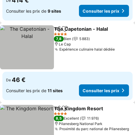
414 €
De
Consulter les prix de
9 sites
Consulter les prix
The Capetonian - Halal
Partager
Ajouter à mes favoris
4 Étoiles
7,8
Bien
5 883
Le Cap
Expérience culinaire halal dédiée
46 €
De
Consulter les prix de
11 sites
Consulter les prix
The Kingdom Resort
Partager
Ajouter à mes favoris
4 Étoiles
8,5
Excellent
11 976
Pilanesberg National Park
Proximité du parc national de Pilanesberg