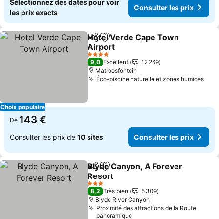
Sélectionnez des dates pour voir
Consulter les prix
les prix exacts
Hotel Verde Cape Town
Partager
Ajouter à mes favoris
Airport
4 Étoiles
9,0
Excellent
12 269
Matroosfontein
Éco-piscine naturelle et zones humides
Choix populaire
143 €
De
Consulter les prix de
10 sites
Consulter les prix
Blyde Canyon, A Forever
Partager
Ajouter à mes favoris
Resort
3 Étoiles
8,2
Très bien
5 309
Blyde River Canyon
Proximité des attractions de la Route
panoramique