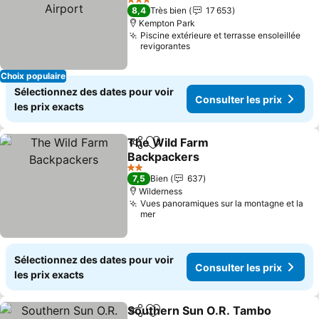
Airport
3 Étoiles
8,4
Très bien
17 653
Kempton Park
Piscine extérieure et terrasse ensoleillée
revigorantes
Choix populaire
Sélectionnez des dates pour voir
Consulter les prix
les prix exacts
The Wild Farm
Partager
Ajouter à mes favoris
Backpackers
2 Étoiles
7,5
Bien
637
Wilderness
Vues panoramiques sur la montagne et la
mer
Sélectionnez des dates pour voir
Consulter les prix
les prix exacts
Southern Sun O.R. Tambo
Partager
Ajouter à mes favoris