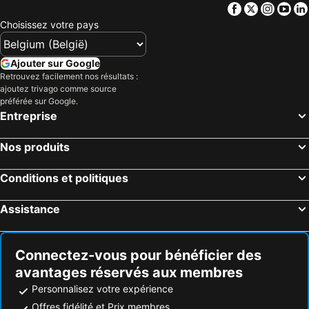
Facebook
Twitter
Insta
Yo
Hôtels Durban
Hôtels Marloth Park
Choisissez votre pays
Hôtels Hout Bay
Hôtels Sandton
Hôtels Port Elizabeth
Hôtels Langebaan
Ajouter sur Google
Hôtels Green Point
Hôtels Bantry Bay
Retrouvez facilement nos résultats :
ajoutez trivago comme source
Hôtels Bloemfontein
Hôtels Bergville
préférée sur Google.
Hôtels Gordons Bay
Hôtels Boksburg
Entreprise
Hôtels Hluhluwe
Hôtels Bloubergstrand
Nos produits
Hôtels East London
Hôtels George
Hôtels Paternoster
Hôtels Matroosfontein
Conditions et politiques
Hôtels Constantia
Hôtels Winterton
Assistance
Hôtels Simons Town
Hôtels Mookgophong
Hôtels Vaalwater
Hôtels Wilderness
Connectez-vous pour bénéficier des
avantages réservés aux membres
Personnalisez votre expérience
Offres fidélité et Prix membres