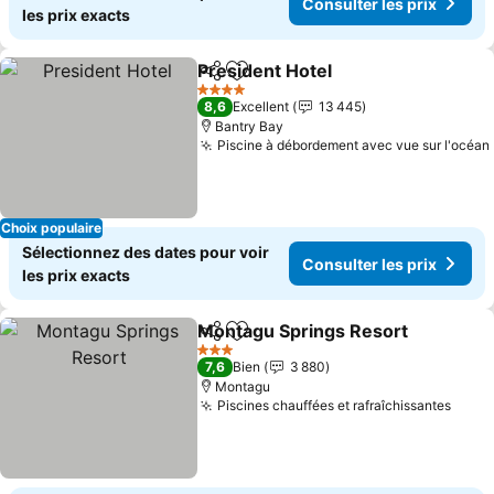
Consulter les prix
les prix exacts
President Hotel
Partager
Ajouter à mes favoris
4 Étoiles
8,6
Excellent
13 445
Bantry Bay
Piscine à débordement avec vue sur l'océan
Choix populaire
Sélectionnez des dates pour voir
Consulter les prix
les prix exacts
Montagu Springs Resort
Partager
Ajouter à mes favoris
3 Étoiles
7,6
Bien
3 880
Montagu
Piscines chauffées et rafraîchissantes