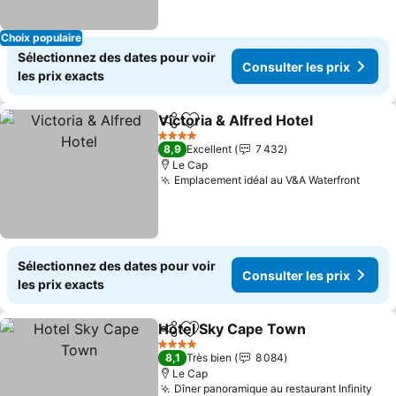
Choix populaire
Sélectionnez des dates pour voir
Consulter les prix
les prix exacts
Victoria & Alfred Hotel
Partager
Ajouter à mes favoris
4 Étoiles
8,9
Excellent
7 432
Le Cap
Emplacement idéal au V&A Waterfront
Sélectionnez des dates pour voir
Consulter les prix
les prix exacts
Hotel Sky Cape Town
Partager
Ajouter à mes favoris
4 Étoiles
8,1
Très bien
8 084
Le Cap
Dîner panoramique au restaurant Infinity