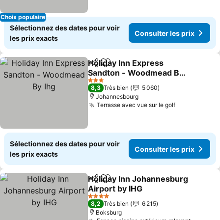
Choix populaire
Sélectionnez des dates pour voir
Consulter les prix
les prix exacts
Holiday Inn Express
Partager
Ajouter à mes favoris
Sandton - Woodmead By
Ihg
3 Étoiles
8,3
Très bien
5 060
Johannesbourg
Terrasse avec vue sur le golf
Sélectionnez des dates pour voir
Consulter les prix
les prix exacts
Holiday Inn Johannesburg
Partager
Ajouter à mes favoris
Airport by IHG
4 Étoiles
8,2
Très bien
6 215
Boksburg