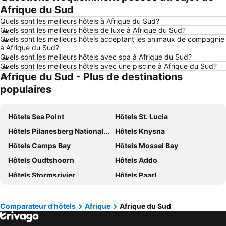
Afrique du Sud
Hôtels Le Touquet-Paris-Plage
Hôtels Durbuy
Quels sont les meilleurs hôtels à Afrique du Sud?
Hôtels Dunkerque
Hôtels Málaga
Quels sont les meilleurs hôtels de luxe à Afrique du Sud?
Quels sont les meilleurs hôtels acceptant les animaux de compagnie
Hôtels Maastricht
Hôtels La Haye
à Afrique du Sud?
Hôtels Boulogne-sur-Mer
Hôtels Luxembourg
Quels sont les meilleurs hôtels avec spa à Afrique du Sud?
Quels sont les meilleurs hôtels avec une piscine à Afrique du Sud?
Hôtels Espagne
Hôtels Ténérife
Afrique du Sud - Plus de destinations
Hôtels France
Hôtels Ibiza
populaires
Hôtels Normandie
Hôtels Italie
Hôtels Pays-Bas
Hôtels Lac de Garde
Hôtels Sea Point
Hôtels St. Lucia
Hôtels Crète
Hôtels Île de Rhodes
Hôtels Pilanesberg National Park
Hôtels Knysna
Hôtels Malte
Hôtels Costa Brava
Hôtels Camps Bay
Hôtels Mossel Bay
Hôtels Bretagne
Hôtels Grèce
Hôtels Oudtshoorn
Hôtels Addo
Hôtels Côte néerlandaise
Hôtels Turquie
Hôtels Stormsrivier
Hôtels Paarl
Hôtels Sicile
Hôtels Forêt-Noire
Hôtels Graskop
Hôtels Somerset West
Hôtels Swellendam
Hôtels Pretoria
Comparateur d'hôtels
Afrique
Afrique du Sud
Hôtels Nelspruit
Hôtels Sun-City