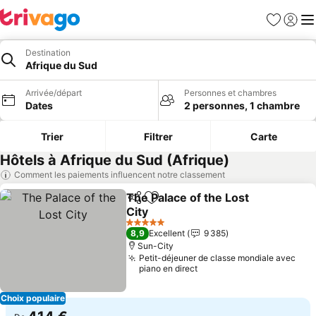
Favoris
Se con
Me
Destination
Afrique du Sud
Arrivée/départ
Personnes et chambres
Dates
2 personnes, 1 chambre
Trier
Filtrer
Carte
Hôtels à Afrique du Sud (Afrique)
Comment les paiements influencent notre classement
The Palace of the Lost
Partager
Ajouter à mes favoris
City
5 Étoiles
8,9
Excellent
9 385
Sun-City
Petit-déjeuner de classe mondiale avec
piano en direct
Choix populaire