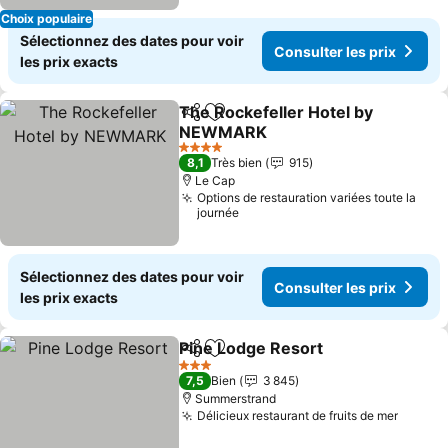
Choix populaire
Sélectionnez des dates pour voir
Consulter les prix
les prix exacts
The Rockefeller Hotel by
Partager
Ajouter à mes favoris
NEWMARK
4 Étoiles
8,1
Très bien
915
Le Cap
Options de restauration variées toute la
journée
Sélectionnez des dates pour voir
Consulter les prix
les prix exacts
Pine Lodge Resort
Partager
Ajouter à mes favoris
3 Étoiles
7,5
Bien
3 845
Summerstrand
Délicieux restaurant de fruits de mer