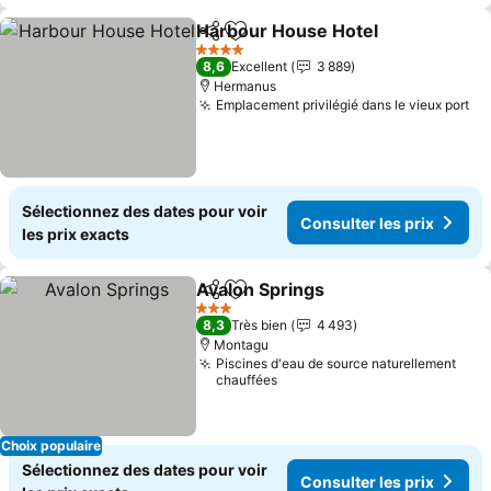
Harbour House Hotel
Partager
Ajouter à mes favoris
4 Étoiles
8,6
Excellent
3 889
Hermanus
Emplacement privilégié dans le vieux port
Sélectionnez des dates pour voir
Consulter les prix
les prix exacts
Avalon Springs
Partager
Ajouter à mes favoris
3 Étoiles
8,3
Très bien
4 493
Montagu
Piscines d'eau de source naturellement
chauffées
Choix populaire
Sélectionnez des dates pour voir
Consulter les prix