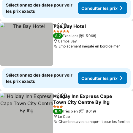
Sélectionnez des dates pour voir
Consulter les prix
les prix exacts
The Bay Hotel
Partager
Ajouter à mes favoris
5 Étoiles
8,7
Excellent
5 068
Camps Bay
Emplacement inégalé en bord de mer
Sélectionnez des dates pour voir
Consulter les prix
les prix exacts
Holiday Inn Express Cape
Partager
Ajouter à mes favoris
Town City Centre By Ihg
3 Étoiles
8,4
Très bien
8 019
Le Cap
Chambres avec canapé-lit pour les familles