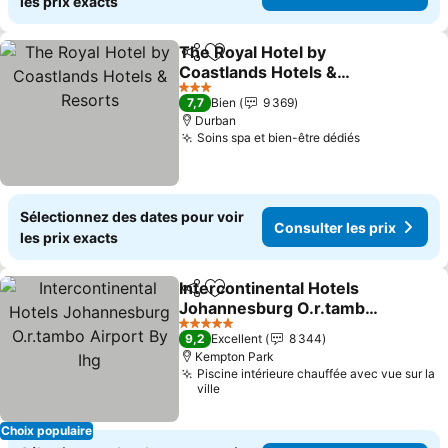
les prix exacts
The Royal Hotel by
Partager
Ajouter à mes favoris
Coastlands Hotels &
Resorts
3 Étoiles
7,7
Bien
9 369
Durban
Soins spa et bien-être dédiés
Sélectionnez des dates pour voir
Consulter les prix
les prix exacts
Intercontinental Hotels
Partager
Ajouter à mes favoris
Johannesburg O.r.tambo
Airport By Ihg
5 Étoiles
9,2
Excellent
8 344
Kempton Park
Piscine intérieure chauffée avec vue sur la
ville
Choix populaire