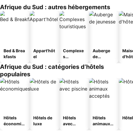
Afrique du Sud : autres hébergements
Bed & Brea
Appart'hôt
Complexe
Auberge
Mais
kfasts
el
s
de
d'hô
touristique
jeunesse
Afrique du Sud : catégories d’hôtels
s
populaires
Hôtels
Hôtels de
Hôtels
Hôtels
Hôtel
économiq
luxe
avec
animaux
ues
piscine
acceptés