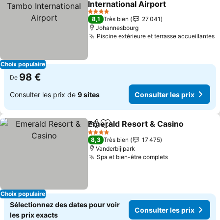
International Airport
4 Étoiles
8,1
Très bien
27 041
Johannesbourg
Piscine extérieure et terrasse accueillantes
Choix populaire
98 €
De
Consulter les prix de
9 sites
Consulter les prix
Emerald Resort & Casino
Partager
Ajouter à mes favoris
4 Étoiles
8,3
Très bien
17 475
Vanderbijlpark
Spa et bien-être complets
Choix populaire
Sélectionnez des dates pour voir
Consulter les prix
les prix exacts