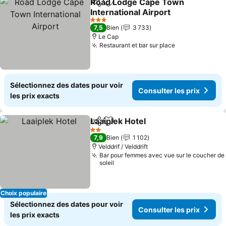
Road Lodge Cape Town
Partager
Ajouter à mes favoris
International Airport
3 Étoiles
7,5
Bien
3 733
Le Cap
Restaurant et bar sur place
Sélectionnez des dates pour voir
Consulter les prix
les prix exacts
Laaiplek Hotel
Partager
Ajouter à mes favoris
2 Étoiles
7,9
Bien
1 102
Velddrif / Velddrift
Bar pour femmes avec vue sur le coucher de
soleil
Choix populaire
Sélectionnez des dates pour voir
Consulter les prix
les prix exacts