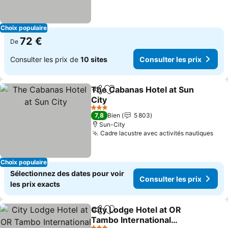
Choix populaire
72 €
De
Consulter les prix de
10 sites
Consulter les prix
The Cabanas Hotel at Sun
Partager
Ajouter à mes favoris
City
3 Étoiles
7,8
Bien
5 803
Sun-City
Cadre lacustre avec activités nautiques
Choix populaire
Sélectionnez des dates pour voir
Consulter les prix
les prix exacts
City Lodge Hotel at OR
Partager
Ajouter à mes favoris
Tambo International