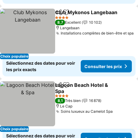
Club Mykonos Langebaan
Partager
Ajouter à mes favoris
4 Étoiles
8,7
Excellent
10 102
Langebaan
Installations complètes de bien-être et spa
Choix populaire
Sélectionnez des dates pour voir
Consulter les prix
les prix exacts
Lagoon Beach Hotel &
Partager
Ajouter à mes favoris
Spa
4 Étoiles
8,1
Très bien
16 878
Le Cap
Soins luxueux au Camelot Spa
Choix populaire
Sélectionnez des dates pour voir