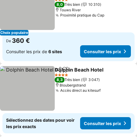
4 Étoiles
8,0
Très bien
10 310
Touws River
Proximité pratique du Cap
Choix populaire
360 €
De
Consulter les prix de
6 sites
Consulter les prix
Dolphin Beach Hotel
Partager
Ajouter à mes favoris
4 Étoiles
8,3
Très bien
3 047
Bloubergstrand
Accès direct au kitesurf
Sélectionnez des dates pour voir
Consulter les prix
les prix exacts