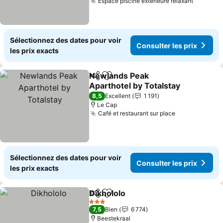
Espace piscine extérieure relaxant
Sélectionnez des dates pour voir
Consulter les prix
les prix exacts
Newlands Peak
Partager
Ajouter à mes favoris
Aparthotel by Totalstay
8,5
Excellent
1 191
Le Cap
Café et restaurant sur place
Sélectionnez des dates pour voir
Consulter les prix
les prix exacts
Dikhololo
Partager
Ajouter à mes favoris
3 Étoiles
7,5
Bien
6 774
Beestekraal