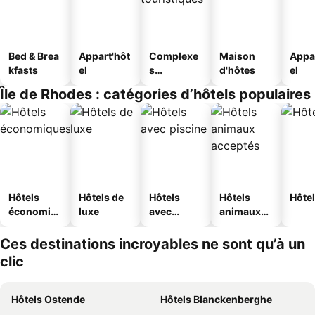
Bed & Brea
Appart'hôt
Complexe
Maison
Appa
kfasts
el
s
d'hôtes
el
touristique
Île de Rhodes : catégories d’hôtels populaires
s
Hôtels
Hôtels de
Hôtels
Hôtels
Hôtel
économiq
luxe
avec
animaux
ues
piscine
acceptés
Ces destinations incroyables ne sont qu’à un
clic
Hôtels Ostende
Hôtels Blanckenberghe