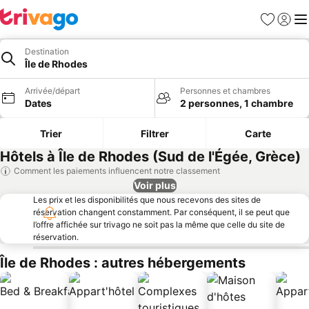
Favoris
Se con
Me
Destination
Île de Rhodes
Arrivée/départ
Personnes et chambres
Dates
2 personnes, 1 chambre
Trier
Filtrer
Carte
Hôtels à Île de Rhodes (Sud de l'Égée, Grèce)
Comment les paiements influencent notre classement
Voir plus
Les prix et les disponibilités que nous recevons des sites de
réservation changent constamment. Par conséquent, il se peut que
l’offre affichée sur trivago ne soit pas la même que celle du site de
réservation.
Île de Rhodes : autres hébergements