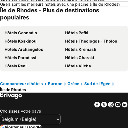
Quels sont les meilleurs hôtels avec une piscine à Île de Rhodes?
Hôtels Luxembourg
Hôtels Ténérife
Île de Rhodes - Plus de destinations
Hôtels Majorque
Hôtels Ibiza
populaires
Hôtels Italie
Hôtels Normandie
Hôtels Pays-Bas
Hôtels Grèce
Hôtels Gennadio
Hôtels Pefki
Hôtels Île de Rhodes
Hôtels Crète
Hôtels Koskinou
Hôtels Theologos - Tholos
Hôtels Lac de Garde
Hôtels Costa Brava
Hôtels Archangelos
Hôtels Kremasti
Hôtels Bretagne
Hôtels Mosel/ Saar
Hôtels Paradissi
Hôtels Charaki
Hôtels Sicile
Hôtels Malte
Hôtels Reni
Hôtels Vlicha
Hôtels Grande Canarie
Hôtels Turquie
Hôtels Lachania
Hôtels Kalathos
Hôtels Monolithos
Hôtels Ladiko
Comparateur d'hôtels
Europe
Grèce
Sud de l'Égée
Île de Rhodes
Hôtels Stegna
Hôtels Kamiros Skala
Hôtels Pastida
Hôtels Empona
Facebook
Twitter
Insta
Yo
Hôtels Kattavia
Hôtels Profilia
Choisissez votre pays
Hôtels Archipolis
Hôtels Fanes
Hôtels Soroni
Hôtels Psinthos
Ajouter sur Google