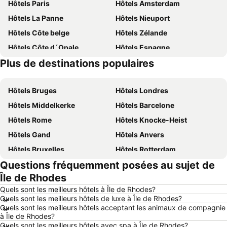
Hôtels Paris
Hôtels Amsterdam
Hôtels La Panne
Hôtels Nieuport
Hôtels Côte belge
Hôtels Zélande
Hôtels Côte d´Opale
Hôtels Espagne
Plus de destinations populaires
Hôtels Belgique
Hôtels Ardennes belges
Hôtels Bruges
Hôtels Londres
Hôtels Middelkerke
Hôtels Barcelone
Hôtels Rome
Hôtels Knocke-Heist
Hôtels Gand
Hôtels Anvers
Hôtels Bruxelles
Hôtels Rotterdam
Questions fréquemment posées au sujet de
Hôtels Maastricht
Hôtels Durbuy
Île de Rhodes
Hôtels Hasselt
Hôtels New York
Quels sont les meilleurs hôtels à Île de Rhodes?
Hôtels Boulogne-sur-Mer
Hôtels Le Coq
Quels sont les meilleurs hôtels de luxe à Île de Rhodes?
Quels sont les meilleurs hôtels acceptant les animaux de compagnie
Hôtels Le Touquet-Paris-Plage
Hôtels Dunkerque
à Île de Rhodes?
Hôtels Málaga
Hôtels France
Quels sont les meilleurs hôtels avec spa à Île de Rhodes?