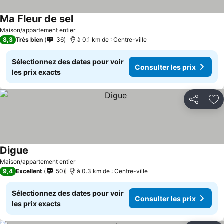
Ma Fleur de sel
Maison/appartement entier
8,3
Très bien
36
à 0.1 km de : Centre-ville
Sélectionnez des dates pour voir
Consulter les prix
les prix exacts
Partager
Aj
Digue
Maison/appartement entier
9,4
Excellent
50
à 0.3 km de : Centre-ville
Sélectionnez des dates pour voir
Consulter les prix
les prix exacts