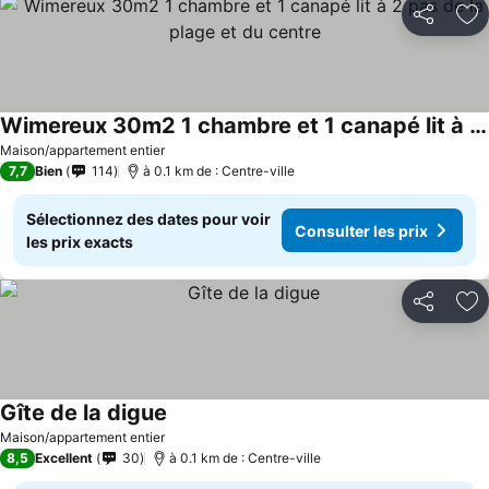
Partager
Aj
Wimereux 30m2 1 chambre et 1 canapé lit à 2 pas de la plage et du centre
Maison/appartement entier
7,7
Bien
114
à 0.1 km de : Centre-ville
Sélectionnez des dates pour voir
Consulter les prix
les prix exacts
Partager
Aj
Gîte de la digue
Maison/appartement entier
8,5
Excellent
30
à 0.1 km de : Centre-ville