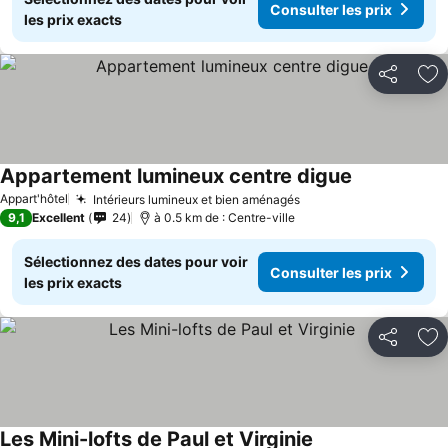
Consulter les prix
les prix exacts
Partager
Aj
Appartement lumineux centre digue
Appart'hôtel
Intérieurs lumineux et bien aménagés
9,1
Excellent
24
à 0.5 km de : Centre-ville
Sélectionnez des dates pour voir
Consulter les prix
les prix exacts
Partager
Aj
Les Mini-lofts de Paul et Virginie