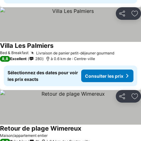
Partager
Aj
Villa Les Palmiers
Bed & Breakfast
Livraison de panier petit-déjeuner gourmand
8,8
Excellent
280
à 0.6 km de : Centre-ville
Sélectionnez des dates pour voir
Consulter les prix
les prix exacts
Partager
Aj
Retour de plage Wimereux
Maison/appartement entier