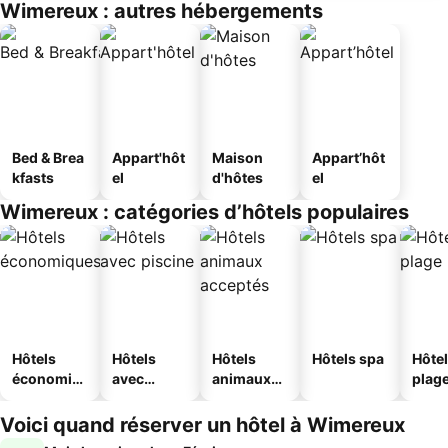
Wimereux : autres hébergements
Bed & Brea
Appart'hôt
Maison
Appart’hôt
kfasts
el
d'hôtes
el
Wimereux : catégories d’hôtels populaires
Hôtels
Hôtels
Hôtels
Hôtels spa
Hôtel
économiq
avec
animaux
plag
ues
piscine
acceptés
Voici quand réserver un hôtel à Wimereux