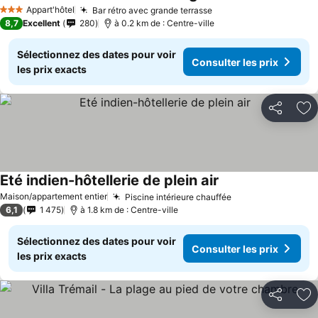
Appart'hôtel
Bar rétro avec grande terrasse
3 Étoiles
8,7
Excellent
280
à 0.2 km de : Centre-ville
Sélectionnez des dates pour voir
Consulter les prix
les prix exacts
Partager
Aj
Eté indien-hôtellerie de plein air
Maison/appartement entier
Piscine intérieure chauffée
6,1
1 475
à 1.8 km de : Centre-ville
Sélectionnez des dates pour voir
Consulter les prix
les prix exacts
Partager
Aj