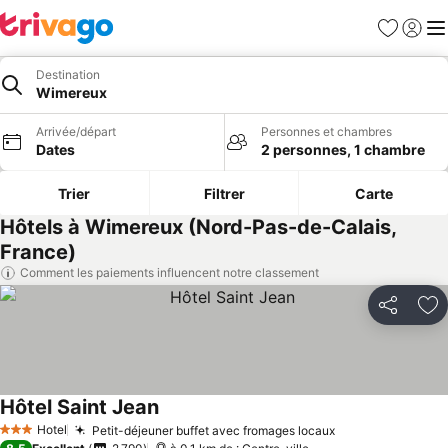
Favoris
Se con
Me
Destination
Wimereux
Arrivée/départ
Personnes et chambres
Dates
2 personnes, 1 chambre
Trier
Filtrer
Carte
Hôtels à Wimereux (Nord-Pas-de-Calais,
France)
Comment les paiements influencent notre classement
Partager
Aj
Hôtel Saint Jean
Hotel
Petit-déjeuner buffet avec fromages locaux
3 Étoiles