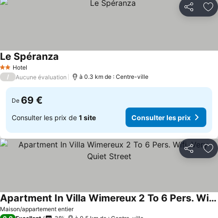
Partager
Aj
Le Spéranza
Hotel
2 Étoiles
/
à 0.3 km de : Centre-ville
Aucune évaluation
69 €
De
Consulter les prix de
1 site
Consulter les prix
Partager
Aj
Apartment In Villa Wimereux 2 To 6 Pers. Wifi. Very Quiet Street
Maison/appartement entier