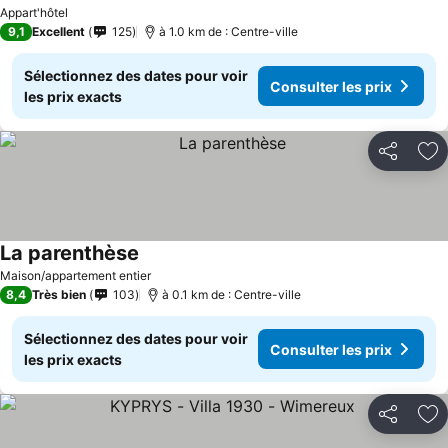
Appart'hôtel
9,1
Excellent
125
à 1.0 km de : Centre-ville
Sélectionnez des dates pour voir
Consulter les prix
les prix exacts
Partager
Aj
La parenthèse
Maison/appartement entier
8,4
Très bien
103
à 0.1 km de : Centre-ville
Sélectionnez des dates pour voir
Consulter les prix
les prix exacts
Partager
Aj