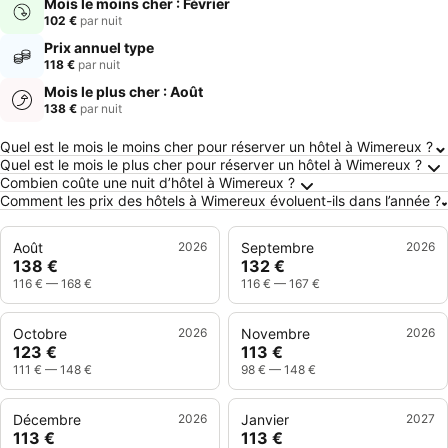
Mois le moins cher : Février
102 €
par nuit
Prix annuel type
118 €
par nuit
Mois le plus cher : Août
138 €
par nuit
Questions fréquemment posées au sujet de 
Quel est le mois le moins cher pour réserver un hôtel à Wimereux ?
Quel est le mois le plus cher pour réserver un hôtel à Wimereux ?
Combien coûte une nuit d’hôtel à Wimereux ?
Comment les prix des hôtels à Wimereux évoluent-ils dans l’année ?
Août
2026
Septembre
2026
138 €
132 €
116 €
—
168 €
116 €
—
167 €
Octobre
2026
Novembre
2026
123 €
113 €
111 €
—
148 €
98 €
—
148 €
Décembre
2026
Janvier
2027
113 €
113 €