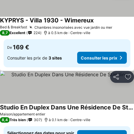
KYPRYS - Villa 1930 - Wimereux
Bed & Breakfast
Chambres insonorisées avec vue jardin ou mer
8,7
Excellent
224
à 0.5 km de : Centre-ville
169 €
De
Consulter les prix de
3 sites
Consulter les prix
Partager
Aj
Studio En Duplex Dans Une Résidence De Standing
Maison/appartement entier
8,4
Très bien
307
à 0.1 km de : Centre-ville
Sélectionnez des dates pour voir