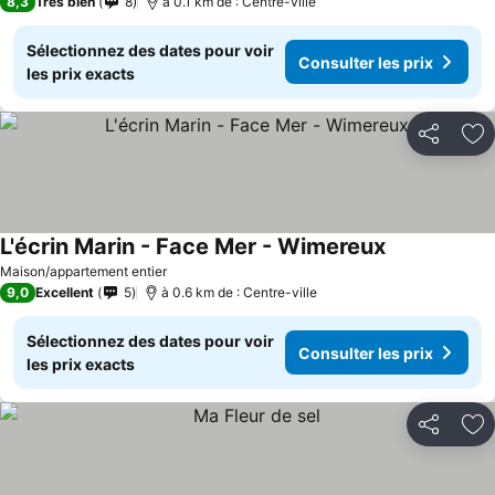
8,3
Très bien
8
à 0.1 km de : Centre-ville
Sélectionnez des dates pour voir
Consulter les prix
les prix exacts
Partager
Aj
L'écrin Marin - Face Mer - Wimereux
Maison/appartement entier
9,0
Excellent
5
à 0.6 km de : Centre-ville
Sélectionnez des dates pour voir
Consulter les prix
les prix exacts
Partager
Aj