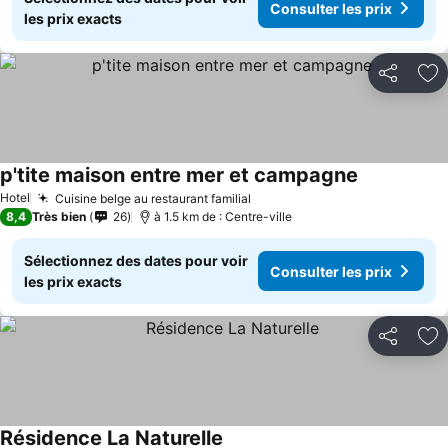
Consulter les prix
les prix exacts
Partager
Aj
p'tite maison entre mer et campagne
Hotel
Cuisine belge au restaurant familial
8,4
Très bien
26
à 1.5 km de : Centre-ville
Sélectionnez des dates pour voir
Consulter les prix
les prix exacts
Partager
Aj
Résidence La Naturelle