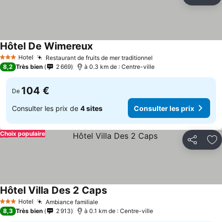
Partager
Aj
Hôtel De Wimereux
Hotel
Restaurant de fruits de mer traditionnel
3 Étoiles
8,2
Très bien
2 669
à 0.3 km de : Centre-ville
104 €
De
Consulter les prix de
4 sites
Consulter les prix
Choix populaire
Partager
Aj
Hôtel Villa Des 2 Caps
Hotel
Ambiance familiale
3 Étoiles
8,3
Très bien
2 913
à 0.1 km de : Centre-ville