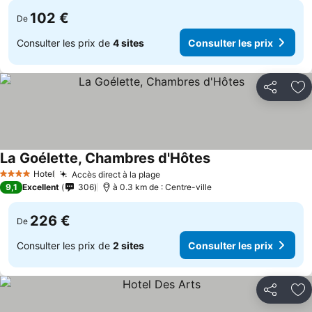
102 €
De
Consulter les prix de
4 sites
Consulter les prix
Partager
Aj
La Goélette, Chambres d'Hôtes
Hotel
Accès direct à la plage
4 Étoiles
9,1
Excellent
306
à 0.3 km de : Centre-ville
226 €
De
Consulter les prix de
2 sites
Consulter les prix
Partager
Aj