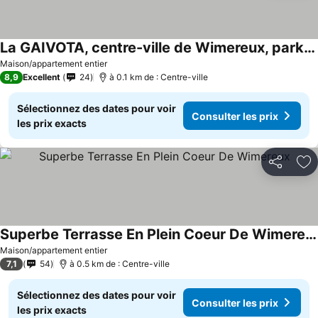
La GAIVOTA, centre-ville de Wimereux, parking privé !
Maison/appartement entier
8,9
Excellent
24
à 0.1 km de : Centre-ville
Sélectionnez des dates pour voir
Consulter les prix
les prix exacts
Partager
Aj
Superbe Terrasse En Plein Coeur De Wimereux
Maison/appartement entier
7,1
54
à 0.5 km de : Centre-ville
Sélectionnez des dates pour voir
Consulter les prix
les prix exacts