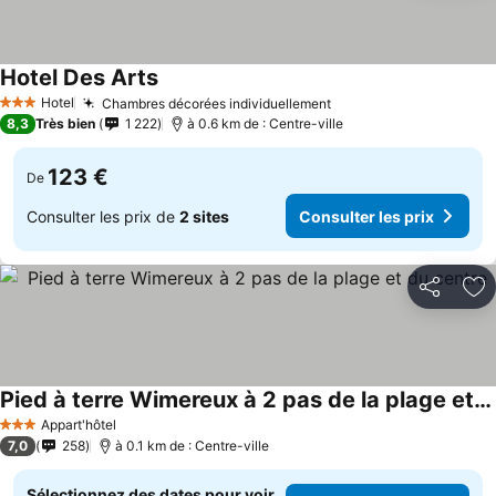
Hotel Des Arts
Hotel
Chambres décorées individuellement
3 Étoiles
8,3
Très bien
1 222
à 0.6 km de : Centre-ville
123 €
De
Consulter les prix de
2 sites
Consulter les prix
Partager
Aj
Pied à terre Wimereux à 2 pas de la plage et du centre
Appart'hôtel
3 Étoiles
7,0
258
à 0.1 km de : Centre-ville
Sélectionnez des dates pour voir