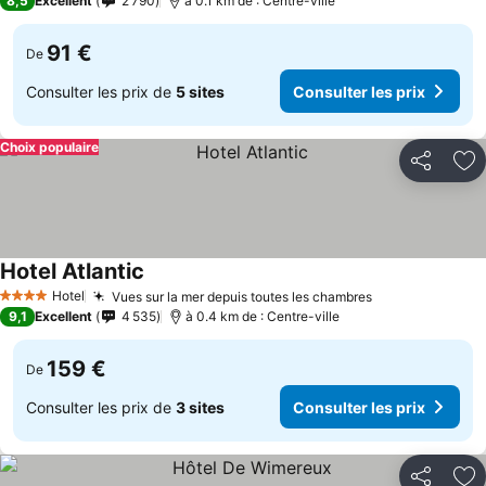
8,5
Excellent
2 790
à 0.1 km de : Centre-ville
91 €
De
Consulter les prix de
5 sites
Consulter les prix
Choix populaire
Partager
Aj
Hotel Atlantic
Hotel
Vues sur la mer depuis toutes les chambres
4 Étoiles
9,1
Excellent
4 535
à 0.4 km de : Centre-ville
159 €
De
Consulter les prix de
3 sites
Consulter les prix