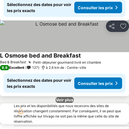
Sélectionnez des dates pour voir
Consulter les prix
les prix exacts
Partager
Aj
L Osmose bed and Breakfast
Bed & Breakfast
Petit-déjeuner gourmand livré en chambre
8,9
Excellent
127
à 2.6 km de : Centre-ville
Sélectionnez des dates pour voir
Consulter les prix
les prix exacts
Voir plus
Les prix et les disponibilités que nous recevons des sites de
réservation changent constamment. Par conséquent, il se peut que
l’offre affichée sur trivago ne soit pas la même que celle du site de
réservation.