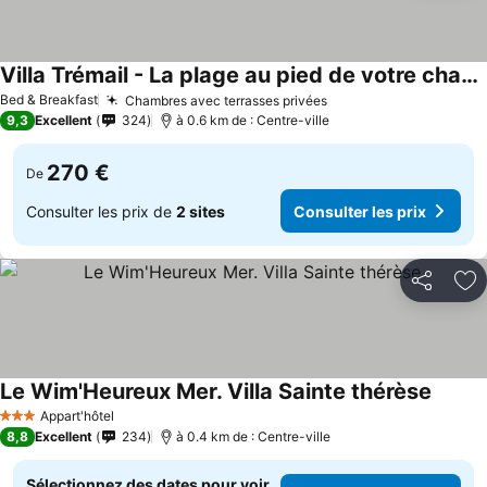
Villa Trémail - La plage au pied de votre chambre
Bed & Breakfast
Chambres avec terrasses privées
9,3
Excellent
324
à 0.6 km de : Centre-ville
270 €
De
Consulter les prix de
2 sites
Consulter les prix
Partager
Aj
Le Wim'Heureux Mer. Villa Sainte thérèse
Appart'hôtel
3 Étoiles
8,8
Excellent
234
à 0.4 km de : Centre-ville
Sélectionnez des dates pour voir