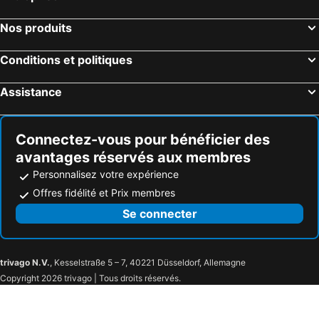
Lille, Nord-Pas-de-Calais Hôtels
Boulogne-sur-Mer, Nord-Pas-de-Calais Hôtels
Nos produits
Coupvray, Île-de-France Hôtels
Dunkerque, Nord-Pas-de-Calais Hôtels
Le Touquet-Paris-Plage, Nord-Pas-de-Calais Hôtels
Strasbourg, Alsace Hôtels
Conditions et politiques
Colmar, Alsace Hôtels
Wissant, Nord-Pas-de-Calais Hôtels
Assistance
Connectez-vous pour bénéficier des
avantages réservés aux membres
Personnalisez votre expérience
Offres fidélité et Prix membres
Se connecter
trivago N.V.
, Kesselstraße 5 – 7, 40221 Düsseldorf, Allemagne
Copyright 2026 trivago | Tous droits réservés.