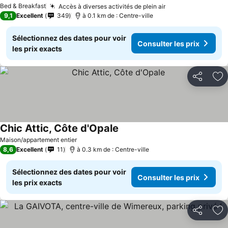
Bed & Breakfast
Accès à diverses activités de plein air
9,1
Excellent
349
à 0.1 km de : Centre-ville
Sélectionnez des dates pour voir
Consulter les prix
les prix exacts
Partager
Aj
Chic Attic, Côte d'Opale
Maison/appartement entier
8,6
Excellent
11
à 0.3 km de : Centre-ville
Sélectionnez des dates pour voir
Consulter les prix
les prix exacts
Partager
Aj