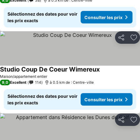
9,0
Excellent
38
à 0.5 km de : Centre-ville
Sélectionnez des dates pour voir
Consulter les prix
les prix exacts
Partager
Aj
Studio Coup De Coeur Wimereux
Maison/appartement entier
9,0
Excellent
114
à 0.5 km de : Centre-ville
Sélectionnez des dates pour voir
Consulter les prix
les prix exacts
Partager
Aj