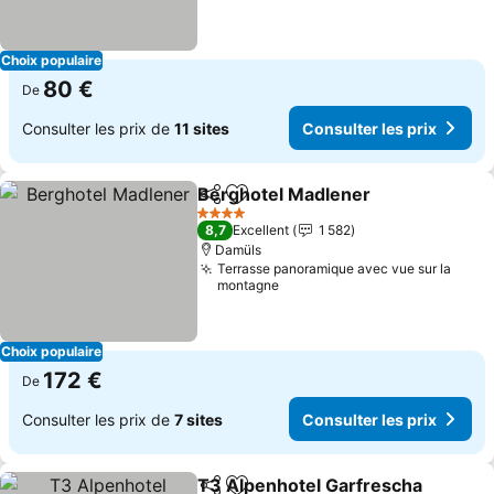
Choix populaire
80 €
De
Consulter les prix de
11 sites
Consulter les prix
Berghotel Madlener
Partager
Ajouter à mes favoris
4 Étoiles
8,7
Excellent
1 582
Damüls
Terrasse panoramique avec vue sur la
montagne
Choix populaire
172 €
De
Consulter les prix de
7 sites
Consulter les prix
T3 Alpenhotel Garfrescha