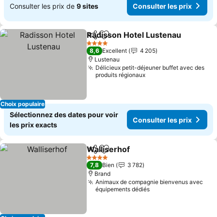
Consulter les prix de
9 sites
Consulter les prix
Radisson Hotel Lustenau
Partager
Ajouter à mes favoris
4 Étoiles
8,6
Excellent
4 205
Lustenau
Délicieux petit-déjeuner buffet avec des
produits régionaux
Choix populaire
Sélectionnez des dates pour voir
Consulter les prix
les prix exacts
Walliserhof
Partager
Ajouter à mes favoris
4 Étoiles
7,8
Bien
3 782
Brand
Animaux de compagnie bienvenus avec
équipements dédiés