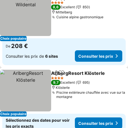
Partager
Ajouter à mes favoris
4 Étoiles
8,6
Excellent
850
Mittelberg
Cuisine alpine gastronomique
Choix populaire
208 €
De
Consulter les prix de
6 sites
Consulter les prix
ArlbergResort Klösterle
Partager
Ajouter à mes favoris
4 Étoiles
9,7
Excellent
695
Klösterle
Piscine extérieure chauffée avec vue sur la
montagne
Choix populaire
Sélectionnez des dates pour voir
Consulter les prix
les prix exacts