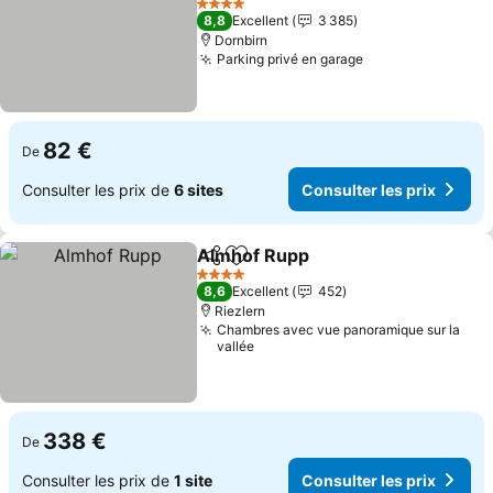
4 Étoiles
8,8
Excellent
3 385
Dornbirn
Parking privé en garage
82 €
De
Consulter les prix de
6 sites
Consulter les prix
Almhof Rupp
Partager
Ajouter à mes favoris
4 Étoiles
8,6
Excellent
452
Riezlern
Chambres avec vue panoramique sur la
vallée
338 €
De
Consulter les prix de
1 site
Consulter les prix