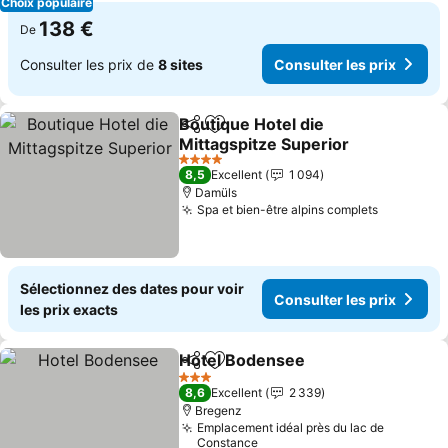
Choix populaire
138 €
De
Consulter les prix de
8 sites
Consulter les prix
Boutique Hotel die
Partager
Ajouter à mes favoris
Mittagspitze Superior
4 Étoiles
8,5
Excellent
1 094
Damüls
Spa et bien-être alpins complets
Sélectionnez des dates pour voir
Consulter les prix
les prix exacts
Hotel Bodensee
Partager
Ajouter à mes favoris
3 Étoiles
8,6
Excellent
2 339
Bregenz
Emplacement idéal près du lac de
Constance