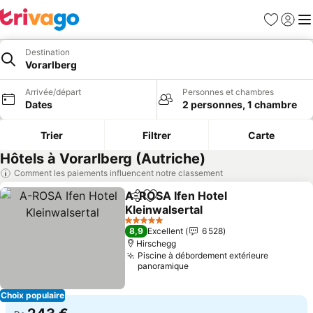
Favoris
Se con
Me
Destination
Vorarlberg
Arrivée/départ
Personnes et chambres
Dates
2 personnes, 1 chambre
Trier
Filtrer
Carte
Hôtels à Vorarlberg (Autriche)
Comment les paiements influencent notre classement
A-ROSA Ifen Hotel
Partager
Ajouter à mes favoris
Kleinwalsertal
5 Étoiles
8,9
Excellent
6 528
Hirschegg
Piscine à débordement extérieure
panoramique
Choix populaire