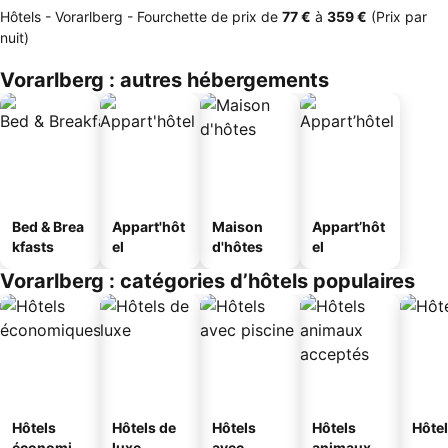
Hôtels - Vorarlberg -
Fourchette de prix
de
‎77 €
à
‎359 €
(Prix par
nuit)
Vorarlberg : autres hébergements
Bed & Brea
Appart'hôt
Maison
Appart’hôt
kfasts
el
d'hôtes
el
Vorarlberg : catégories d’hôtels populaires
Hôtels
Hôtels de
Hôtels
Hôtels
Hôtel
économiq
luxe
avec
animaux