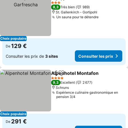
Partager
Ajouter à mes favoris
3 Étoiles
8,3
Très bien
989
St. Gallenkirch - Gortipohl
Un sauna pour te détendre
Choix populaire
129 €
De
Consulter les prix de
3 sites
Consulter les prix
Alpenhotel Montafon
Partager
Ajouter à mes favoris
4 Étoiles
9,3
Excellent
2 677
Schruns
Expérience culinaire gastronomique en
pension 3/4
Choix populaire
291 €
De