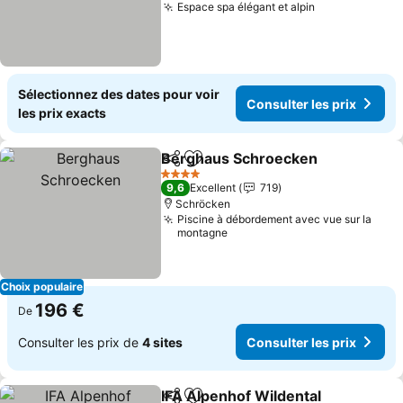
Espace spa élégant et alpin
Sélectionnez des dates pour voir
Consulter les prix
les prix exacts
Berghaus Schroecken
Partager
Ajouter à mes favoris
4 Étoiles
9,6
Excellent
719
Schröcken
Piscine à débordement avec vue sur la
montagne
Choix populaire
196 €
De
Consulter les prix de
4 sites
Consulter les prix
IFA Alpenhof Wildental