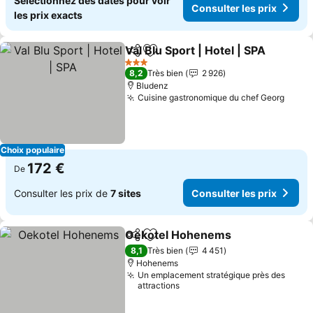
Sélectionnez des dates pour voir
Consulter les prix
les prix exacts
Val Blu Sport | Hotel | SPA
Partager
Ajouter à mes favoris
3 Étoiles
8,2
Très bien
2 926
Bludenz
Cuisine gastronomique du chef Georg
Choix populaire
172 €
De
Consulter les prix de
7 sites
Consulter les prix
Oekotel Hohenems
Partager
Ajouter à mes favoris
8,1
Très bien
4 451
Hohenems
Un emplacement stratégique près des
attractions