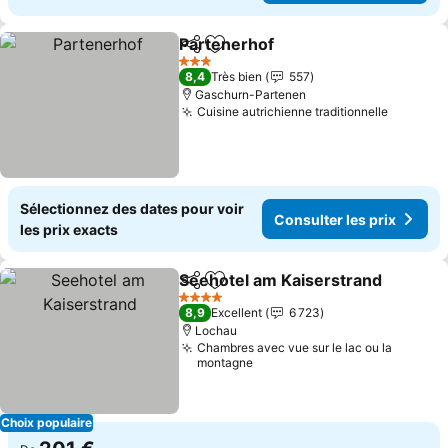
Partenerhof
Partager
Ajouter à mes favoris
3 Étoiles
8,4
Très bien
557
Gaschurn-Partenen
Cuisine autrichienne traditionnelle
Sélectionnez des dates pour voir
Consulter les prix
les prix exacts
Seehotel am Kaiserstrand
Partager
Ajouter à mes favoris
4 Étoiles
8,9
Excellent
6 723
Lochau
Chambres avec vue sur le lac ou la
montagne
Choix populaire