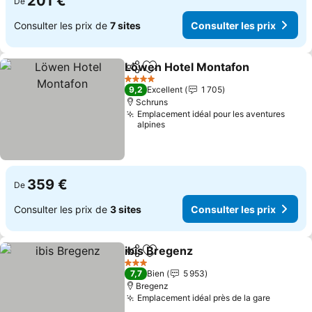
201 €
De
Consulter les prix de
7 sites
Consulter les prix
Löwen Hotel Montafon
Partager
Ajouter à mes favoris
4 Étoiles
9,2
Excellent
1 705
Schruns
Emplacement idéal pour les aventures
alpines
359 €
De
Consulter les prix de
3 sites
Consulter les prix
ibis Bregenz
Partager
Ajouter à mes favoris
3 Étoiles
7,7
Bien
5 953
Bregenz
Emplacement idéal près de la gare