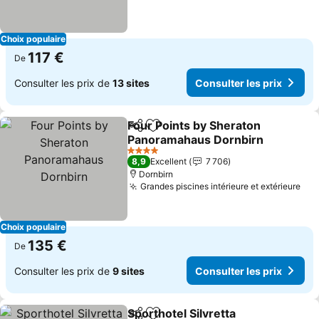
Choix populaire
117 €
De
Consulter les prix de
13 sites
Consulter les prix
Four Points by Sheraton
Partager
Ajouter à mes favoris
Panoramahaus Dornbirn
4 Étoiles
8,9
Excellent
7 706
Dornbirn
Grandes piscines intérieure et extérieure
Choix populaire
135 €
De
Consulter les prix de
9 sites
Consulter les prix
Sporthotel Silvretta