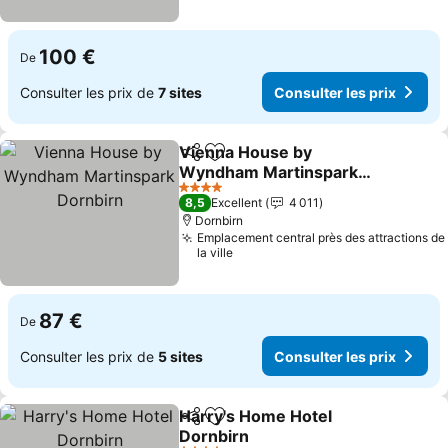
100 €
De
Consulter les prix de
7 sites
Consulter les prix
Vienna House by
Partager
Ajouter à mes favoris
Wyndham Martinspark
Dornbirn
4 Étoiles
8,5
Excellent
4 011
Dornbirn
Emplacement central près des attractions de
la ville
87 €
De
Consulter les prix de
5 sites
Consulter les prix
Harry's Home Hotel
Partager
Ajouter à mes favoris
Dornbirn