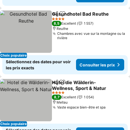
Gesundhotel Bad Reuthe
Partager
Ajouter à mes favoris
4 Étoiles
8,5
Excellent
1 557
Reuthe
Chambres avec vue sur la montagne ou la
rivière
Choix populaire
Sélectionnez des dates pour voir
Consulter les prix
les prix exacts
Hotel die Wälderin-
Partager
Ajouter à mes favoris
Wellness, Sport & Natur
4 Étoiles
8,7
Excellent
1 054
Mellau
Vaste espace bien-être et spa
Choix populaire