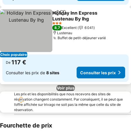
Holiday Inn Express
Partager
Ajouter à mes favoris
Lustenau By Ihg
3 Étoiles
8,7
Excellent
6 041
Lustenau
Buffet de petit-déjeuner varié
Choix populaire
117 €
De
Consulter les prix de
8 sites
Consulter les prix
Voir plus
Les prix et les disponibilités que nous recevons des sites de
réservation changent constamment. Par conséquent, il se peut que
l’offre affichée sur trivago ne soit pas la même que celle du site de
réservation.
Fourchette de prix