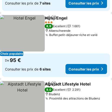
Consulter les prix de
7 sites
Consulter les prix
Hotel Engel
Partager
Ajouter à mes favoris
3 Étoiles
8,9
Excellent
1 661
Alberschwende
Buffet petit-déjeuner riche et varié
Choix populaire
95 €
De
Consulter les prix de
6 sites
Consulter les prix
Alpstadt Lifestyle Hotel
Partager
Ajouter à mes favoris
9,0
Excellent
2 291
Bludenz
Proximité des attractions de Bludenz