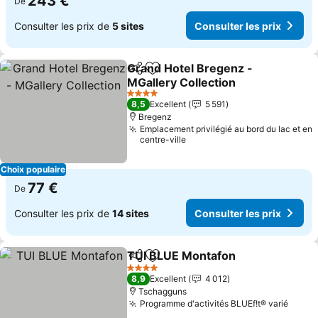
243 €
De
Consulter les prix de
5 sites
Consulter les prix
Grand Hotel Bregenz -
Partager
Ajouter à mes favoris
MGallery Collection
4 Étoiles
8,5
Excellent
5 591
Bregenz
Emplacement privilégié au bord du lac et en
centre-ville
Choix populaire
77 €
De
Consulter les prix de
14 sites
Consulter les prix
TUI BLUE Montafon
Partager
Ajouter à mes favoris
4 Étoiles
8,9
Excellent
4 012
Tschagguns
Programme d'activités BLUEf!t® varié