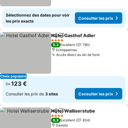
Sélectionnez des dates pour voir
Consulter les prix
les prix exacts
Hotel Gasthof Adler
Partager
Ajouter à mes favoris
4 Étoiles
9,3
Excellent
780
Schoppernau
Accès direct au ski de fond
Choix populaire
123 €
De
Consulter les prix de
3 sites
Consulter les prix
Hotel Walliserstube
Partager
Ajouter à mes favoris
4 Étoiles
9,3
Excellent
834
Damüls