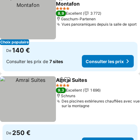
Partager
Ajouter à mes favoris
Montafon
4 Étoiles
8,9
Excellent
3 772
Gaschurn-Partenen
Vues panoramiques depuis la salle de sport
Choix populaire
140 €
De
Consulter les prix de
7 sites
Consulter les prix
Amrai Suites
Partager
Ajouter à mes favoris
4 Étoiles
9,3
Excellent
1 696
Schruns
Des piscines extérieures chauffées avec vue
sur la montagne
250 €
De