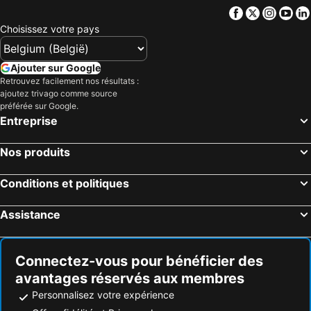
Facebook
Twitter
Insta
Yo
Hôtels Bezau
Hôtels Lingenau
Choisissez votre pays
Hôtels Lochau
Hôtels Bürserberg
Hôtels Fontanella / Faschina
Hôtels Rankweil
Ajouter sur Google
Hôtels Bartholomäberg
Hôtels Innerbraz
Retrouvez facilement nos résultats :
ajoutez trivago comme source
Hôtels Raggal
Hôtels Röthis
préférée sur Google.
Hôtels Alberschwende
Hôtels Höchst
Entreprise
Hôtels Silbertal
Hôtels Hohenems
Nos produits
Hôtels Hard
Hôtels Andelsbuch
Hôtels Bizau
Hôtels Hittisau
Conditions et politiques
Hôtels Partenen
Hôtels Schwarzenberg
Assistance
Hôtels Sibratsgfäll
Hôtels Bürs
Hôtels Hörbranz
Hôtels Nenzing
Connectez-vous pour bénéficier des
avantages réservés aux membres
Personnalisez votre expérience