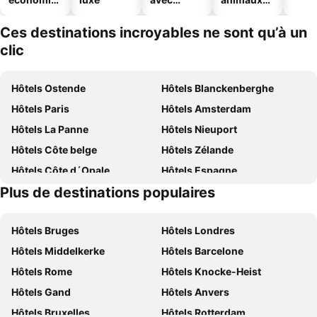
ues
piscine
acceptés
Ces destinations incroyables ne sont qu’à un
clic
Hôtels Ostende
Hôtels Blanckenberghe
Hôtels Paris
Hôtels Amsterdam
Hôtels La Panne
Hôtels Nieuport
Hôtels Côte belge
Hôtels Zélande
Hôtels Côte d´Opale
Hôtels Espagne
Plus de destinations populaires
Hôtels Belgique
Hôtels Ardennes belges
Hôtels Bruges
Hôtels Londres
Hôtels Middelkerke
Hôtels Barcelone
Hôtels Rome
Hôtels Knocke-Heist
Hôtels Gand
Hôtels Anvers
Hôtels Bruxelles
Hôtels Rotterdam