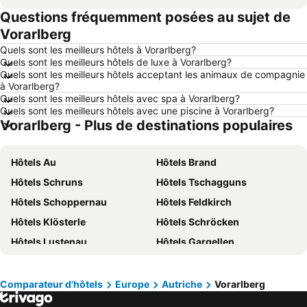
Questions fréquemment posées au sujet de
Hôtels Maastricht
Hôtels Durbuy
Vorarlberg
Hôtels Hasselt
Hôtels New York
Quels sont les meilleurs hôtels à Vorarlberg?
Hôtels Boulogne-sur-Mer
Hôtels Le Coq
Quels sont les meilleurs hôtels de luxe à Vorarlberg?
Quels sont les meilleurs hôtels acceptant les animaux de compagnie
Hôtels Le Touquet-Paris-Plage
Hôtels Dunkerque
à Vorarlberg?
Hôtels Málaga
Hôtels France
Quels sont les meilleurs hôtels avec spa à Vorarlberg?
Quels sont les meilleurs hôtels avec une piscine à Vorarlberg?
Hôtels Luxembourg
Hôtels Ténérife
Vorarlberg - Plus de destinations populaires
Hôtels Majorque
Hôtels Ibiza
Hôtels Italie
Hôtels Normandie
Hôtels Au
Hôtels Brand
Hôtels Pays-Bas
Hôtels Grèce
Hôtels Schruns
Hôtels Tschagguns
Hôtels Île de Rhodes
Hôtels Crète
Hôtels Schoppernau
Hôtels Feldkirch
Hôtels Lac de Garde
Hôtels Costa Brava
Hôtels Klösterle
Hôtels Schröcken
Hôtels Bretagne
Hôtels Mosel/ Saar
Hôtels Lustenau
Hôtels Gargellen
Hôtels Sicile
Hôtels Malte
Hôtels Mellau
Hôtels Bludenz
Hôtels Grande Canarie
Hôtels Turquie
Hôtels Vandans
Hôtels Zürs
Comparateur d'hôtels
Europe
Autriche
Vorarlberg
Hôtels Dalaas/Wald
Hôtels Egg