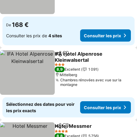
168 €
De
Consulter les prix de
4 sites
Consulter les prix
IFA Hotel Alpenrose
Partager
Ajouter à mes favoris
Kleinwalsertal
3 Étoiles
8,9
Excellent
1 091
Mittelberg
Chambres rénovées avec vue sur la
montagne
Sélectionnez des dates pour voir
Consulter les prix
les prix exacts
Hotel Messmer
Partager
Ajouter à mes favoris
4 Étoiles
8,8
Excellent
5 756