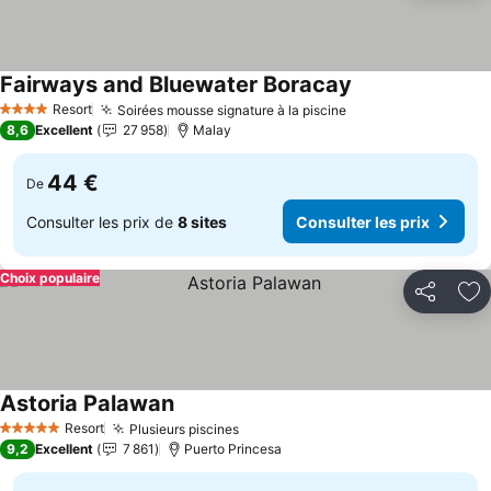
Fairways and Bluewater Boracay
Consulter les pri
Resort
Soirées mousse signature à la piscine
Consulter les prix
4 Étoiles
8,6
Excellent
27 958
Malay
44 €
De
Consulter les prix de
8 sites
Consulter les prix
Choix populaire
Partager
Aj
Astoria Palawan
Consulter les prix
Resort
Plusieurs piscines
Consulter les prix
5 Étoiles
9,2
Excellent
7 861
Puerto Princesa