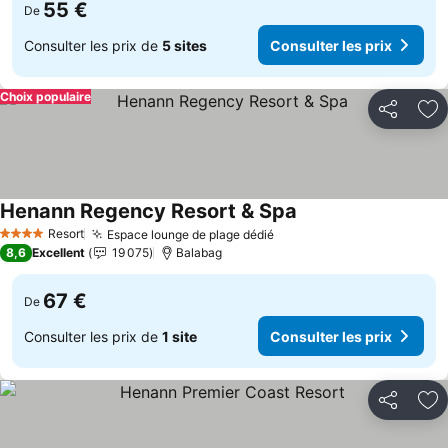
55 €
De
Consulter les prix de
5 sites
Consulter les prix
Choix populaire
Partager
Aj
Henann Regency Resort & Spa
Consulter les prix
Resort
Espace lounge de plage dédié
Consulter les prix
4 Étoiles
8,6
Excellent
19 075
Balabag
67 €
De
Consulter les prix de
1 site
Consulter les prix
Partager
Aj