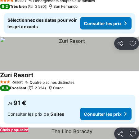
Resort
Hébergements adaptés aux familles
Consulter les prix
4 Étoiles
8,2
Très bien
3 580
San Fernando
Sélectionnez des dates pour voir
Consulter les prix
les prix exacts
Partager
Aj
Zuri Resort
Consulter les prix
Resort
Quatre piscines distinctes
Consulter les prix
3 Étoiles
8,8
Excellent
2 324
Coron
91 €
De
Consulter les prix de
5 sites
Consulter les prix
Choix populaire
Partager
Aj