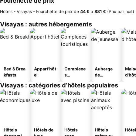
Fourchette de prix
Hôtels - Visayas -
Fourchette de prix
de
‎44 €
à
‎881 €
(Prix par nuit)
Visayas : autres hébergements
Bed & Brea
Appart'hôt
Complexe
Auberge
Mais
kfasts
el
s
de
d'hô
touristique
jeunesse
Visayas : catégories d’hôtels populaires
s
Hôtels
Hôtels de
Hôtels
Hôtels
Hôtel
économiq
luxe
avec
animaux