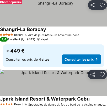
Choix populaire
Partager
Aj
Shangri-La Boracay
Consulter les prix
Resort
Aire de jeux intérieure Adventure Zone
Consulter les p
5 Étoiles
9,4
Excellent
9 743
Yapak
449 €
De
Consulter les prix de
4 sites
Consulter les prix
Partager
Aj
Jpark Island Resort & Waterpark Cebu
Consulter 
Resort
Spectacles de danse du feu au bord de la piscine chaque soir
5 Étoiles