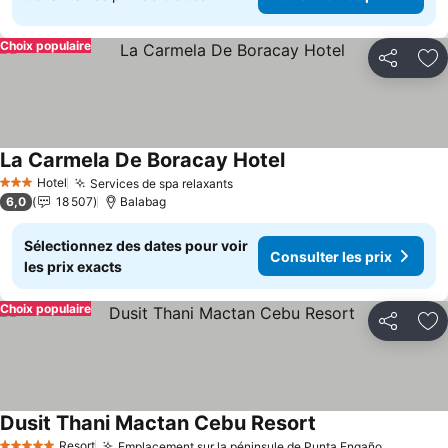
Choix populaire
Partager
Aj
La Carmela De Boracay Hotel
Consulter les prix
Hotel
Services de spa relaxants
Consulter les prix
3 Étoiles
6,0
18 507
Balabag
Sélectionnez des dates pour voir
Consulter les prix
les prix exacts
Choix populaire
Partager
Aj
Dusit Thani Mactan Cebu Resort
Consulter les prix
Resort
Emplacement sur la péninsule de Punta Engaño