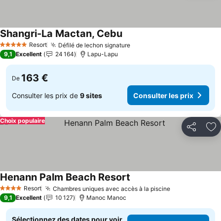
Shangri-La Mactan, Cebu
Consulter les prix
Resort
Défilé de lechon signature
Consulter les prix
5 Étoiles
9,1
Excellent
24 164
Lapu-Lapu
163 €
De
Consulter les prix de
9 sites
Consulter les prix
Choix populaire
Partager
Aj
Henann Palm Beach Resort
Consulter les prix
Resort
Chambres uniques avec accès à la piscine
Consulter les 
4 Étoiles
9,1
Excellent
10 127
Manoc Manoc
Sélectionnez des dates pour voir