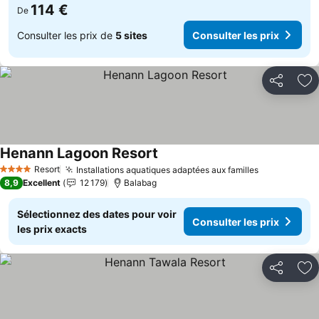
114 €
De
Consulter les prix de
5 sites
Consulter les prix
Partager
Aj
Henann Lagoon Resort
Consulter les prix
Resort
Installations aquatiques adaptées aux familles
Consulter l
4 Étoiles
8,9
Excellent
12 179
Balabag
Sélectionnez des dates pour voir
Consulter les prix
les prix exacts
Partager
Aj