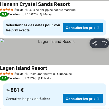
Henann Crystal Sands Resort
Consulter les prix
Resort
Cuisine philippine côtière moderne
Consulter les prix
5 Étoiles
9,1
Excellent
10 073
Malay
Sélectionnez des dates pour voir
Consulter les prix
les prix exacts
Partager
Aj
Lagen Island Resort
Consulter les prix
Resort
Restaurant buffet du Clubhouse
Consulter les prix
5 Étoiles
9,4
Excellent
2 729
El Nido
881 €
De
Consulter les prix de
6 sites
Consulter les prix