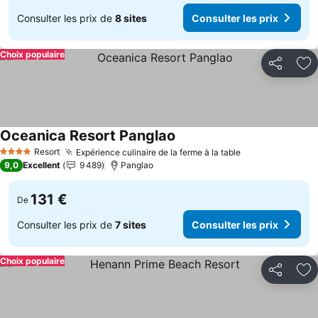
Consulter les prix de
8 sites
Consulter les prix
Choix populaire
Partager
Aj
Oceanica Resort Panglao
Consulter les prix
Resort
Expérience culinaire de la ferme à la table
Consulter les 
4 Étoiles
9,0
Excellent
9 489
Panglao
131 €
De
Consulter les prix de
7 sites
Consulter les prix
Choix populaire
Partager
Aj