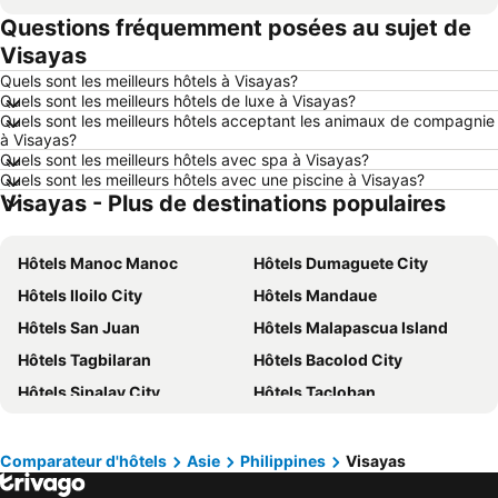
Questions fréquemment posées au sujet de
Hôtels Maastricht
Hôtels Durbuy
Visayas
Hôtels Hasselt
Hôtels New York
Quels sont les meilleurs hôtels à Visayas?
Hôtels Boulogne-sur-Mer
Hôtels Le Coq
Quels sont les meilleurs hôtels de luxe à Visayas?
Quels sont les meilleurs hôtels acceptant les animaux de compagnie
Hôtels Le Touquet-Paris-Plage
Hôtels Dunkerque
à Visayas?
Hôtels Málaga
Hôtels France
Quels sont les meilleurs hôtels avec spa à Visayas?
Quels sont les meilleurs hôtels avec une piscine à Visayas?
Hôtels Luxembourg
Hôtels Ténérife
Visayas - Plus de destinations populaires
Hôtels Majorque
Hôtels Ibiza
Hôtels Italie
Hôtels Normandie
Hôtels Manoc Manoc
Hôtels Dumaguete City
Hôtels Pays-Bas
Hôtels Grèce
Hôtels Iloilo City
Hôtels Mandaue
Hôtels Île de Rhodes
Hôtels Crète
Hôtels San Juan
Hôtels Malapascua Island
Hôtels Lac de Garde
Hôtels Costa Brava
Hôtels Tagbilaran
Hôtels Bacolod City
Hôtels Bretagne
Hôtels Mosel/ Saar
Hôtels Sipalay City
Hôtels Tacloban
Hôtels Sicile
Hôtels Malte
Hôtels Roxas City
Hôtels Port Barton
Hôtels Grande Canarie
Hôtels Turquie
Hôtels Yapak
Hôtels Oslob
Comparateur d'hôtels
Asie
Philippines
Visayas
Hôtels Cordova
Hôtels San Vicente