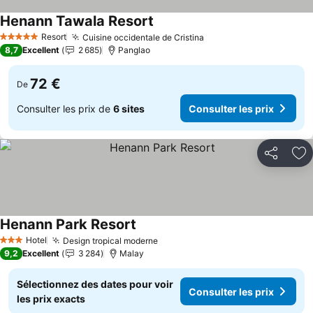
Henann Tawala Resort
Consulter les prix
Resort
Cuisine occidentale de Cristina
Consulter les prix
5 Étoiles
8,7
Excellent
2 685
Panglao
72 €
De
Consulter les prix de
6 sites
Consulter les prix
Partager
Aj
Henann Park Resort
Consulter les prix
Hotel
Design tropical moderne
Consulter les prix
3 Étoiles
9,2
Excellent
3 284
Malay
Sélectionnez des dates pour voir
Consulter les prix
les prix exacts