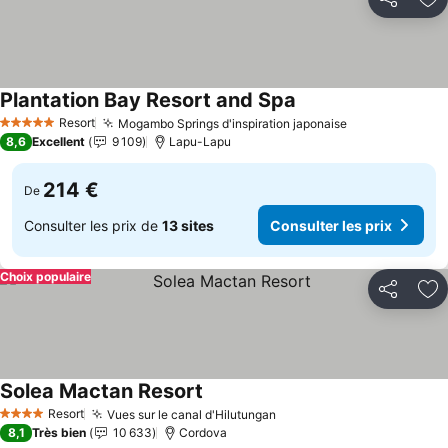
Partager
Aj
Plantation Bay Resort and Spa
Consulter les prix
Resort
Mogambo Springs d'inspiration japonaise
Consulter les
5 Étoiles
8,6
Excellent
9 109
Lapu-Lapu
214 €
De
Consulter les prix de
13 sites
Consulter les prix
Choix populaire
Partager
Aj
Solea Mactan Resort
Consulter les prix
Resort
Vues sur le canal d'Hilutungan
Consulter les prix
4 Étoiles
8,1
Très bien
10 633
Cordova