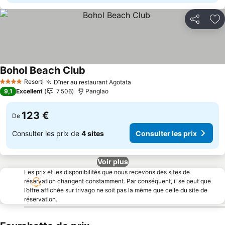
Partager
Aj
Bohol Beach Club
Consulter les prix
Resort
Dîner au restaurant Agotata
Consulter les prix
4 Étoiles
9,1
Excellent
7 506
Panglao
123 €
De
Consulter les prix de
4 sites
Consulter les prix
Voir plus
Les prix et les disponibilités que nous recevons des sites de
réservation changent constamment. Par conséquent, il se peut que
l’offre affichée sur trivago ne soit pas la même que celle du site de
réservation.