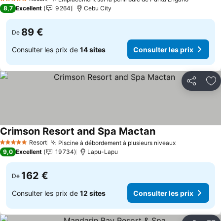
Consulter
5 Étoiles
8,7
Excellent
9 264
Cebu City
89 €
De
Consulter les prix de
14 sites
Consulter les prix
Partager
Aj
Crimson Resort and Spa Mactan
Consulter les prix
Resort
Piscine à débordement à plusieurs niveaux
Consulter le
5 Étoiles
9,0
Excellent
19 734
Lapu-Lapu
162 €
De
Consulter les prix de
12 sites
Consulter les prix