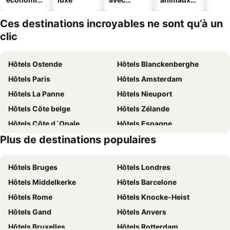
ues
piscine
acceptés
Ces destinations incroyables ne sont qu’à un
clic
Hôtels Ostende
Hôtels Blanckenberghe
Hôtels Paris
Hôtels Amsterdam
Hôtels La Panne
Hôtels Nieuport
Hôtels Côte belge
Hôtels Zélande
Hôtels Côte d´Opale
Hôtels Espagne
Plus de destinations populaires
Hôtels Belgique
Hôtels Ardennes belges
Hôtels Bruges
Hôtels Londres
Hôtels Middelkerke
Hôtels Barcelone
Hôtels Rome
Hôtels Knocke-Heist
Hôtels Gand
Hôtels Anvers
Hôtels Bruxelles
Hôtels Rotterdam