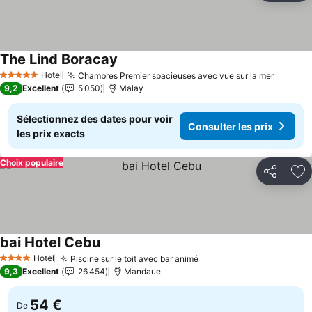
The Lind Boracay
Consulter les prix
Hotel
Chambres Premier spacieuses avec vue sur la mer
Consult
5 Étoiles
9,2
Excellent
5 050
Malay
Sélectionnez des dates pour voir
Consulter les prix
les prix exacts
Choix populaire
Partager
Aj
bai Hotel Cebu
Consulter les prix
Hotel
Piscine sur le toit avec bar animé
Consulter les prix
4 Étoiles
9,3
Excellent
26 454
Mandaue
54 €
De