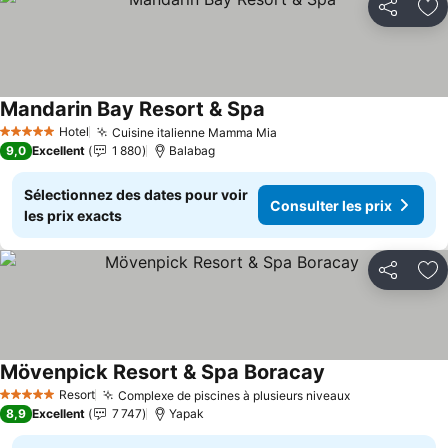
Partager
Aj
Mandarin Bay Resort & Spa
Consulter les prix
Hotel
Cuisine italienne Mamma Mia
Consulter les prix
5 Étoiles
9,0
Excellent
1 880
Balabag
Sélectionnez des dates pour voir
Consulter les prix
les prix exacts
Partager
Aj
Mövenpick Resort & Spa Boracay
Consulter les pr
Resort
Complexe de piscines à plusieurs niveaux
Consulter les
5 Étoiles
8,9
Excellent
7 747
Yapak