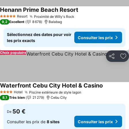
Henann Prime Beach Resort
Consulter les prix
Resort
Proximité de Willy's Rock
Consulter les prix
5 Étoiles
9,2
Excellent
8 678
Balabag
Sélectionnez des dates pour voir
Consulter les prix
les prix exacts
Choix populaire
Partager
Aj
Waterfront Cebu City Hotel & Casino
Consulter le
Hotel
Piscine extérieure de style lagon
Consulter les prix
4 Étoiles
8,1
Très bien
21 279
Cebu City
50 €
De
Consulter les prix de
8 sites
Consulter les prix