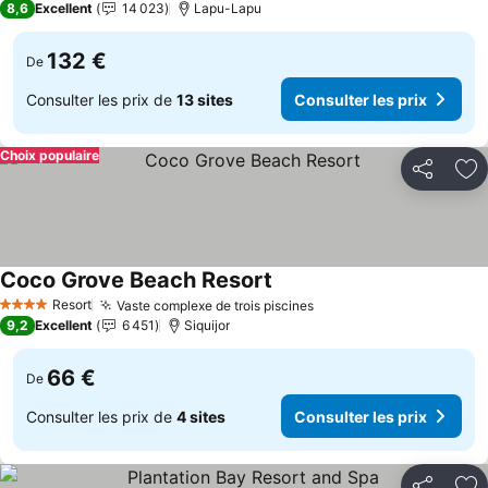
8,6
Excellent
14 023
Lapu-Lapu
132 €
De
Consulter les prix de
13 sites
Consulter les prix
Choix populaire
Partager
Aj
Coco Grove Beach Resort
Consulter les prix
Resort
Vaste complexe de trois piscines
Consulter les prix
4 Étoiles
9,2
Excellent
6 451
Siquijor
66 €
De
Consulter les prix de
4 sites
Consulter les prix