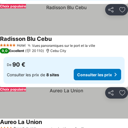
Choix populaire
Partager
Aj
Radisson Blu Cebu
Consulter les prix
Hotel
Vues panoramiques sur le port et la ville
Consulter les p
5 Étoiles
9,0
Excellent
20 110
Cebu City
90 €
De
Consulter les prix de
8 sites
Consulter les prix
Choix populaire
Partager
Aj
Aureo La Union
Consulter les prix