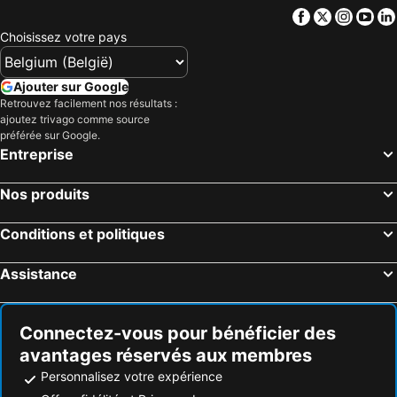
Facebook
Twitter
Insta
Yo
Hôtels Badian
Hôtels Anda
Choisissez votre pays
Hôtels Santa Fe
Hôtels Daanbantayan
Hôtels Dauin
Hôtels Busuanga
Ajouter sur Google
Hôtels Santander
Hôtels Loboc
Retrouvez facilement nos résultats :
ajoutez trivago comme source
Hôtels Dauis
Hôtels Baybay
préférée sur Google.
Hôtels Danao City
Hôtels Tabuelan
Entreprise
Hôtels Romblon
Hôtels Calape
Nos produits
Hôtels Bantayan
Hôtels San Francisco
Hôtels Ferrol
Hôtels Samboan
Conditions et politiques
Hôtels Zamboanguita
Hôtels Ormoc
Assistance
Hôtels Buenavista
Hôtels Nueva Valencia
Hôtels Taytay
Hôtels Argao
Connectez-vous pour bénéficier des
avantages réservés aux membres
Personnalisez votre expérience