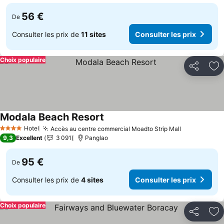
56 €
De
Consulter les prix de
11 sites
Consulter les prix
Choix populaire
Partager
Aj
Modala Beach Resort
Consulter les prix
Hotel
Accès au centre commercial Moadto Strip Mall
Consulter l
4 Étoiles
9,3
Excellent
3 091
Panglao
95 €
De
Consulter les prix de
4 sites
Consulter les prix
Choix populaire
Partager
Aj