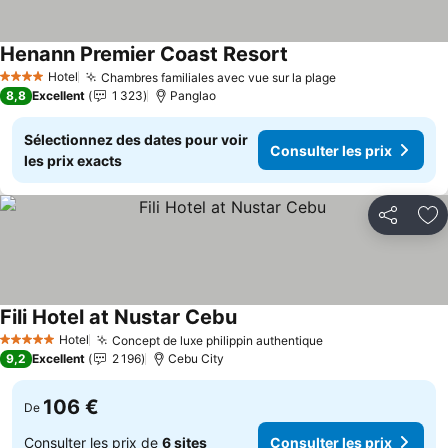
Henann Premier Coast Resort
Consulter les prix
Hotel
Chambres familiales avec vue sur la plage
Consulter les p
4 Étoiles
8,8
Excellent
1 323
Panglao
Sélectionnez des dates pour voir
Consulter les prix
les prix exacts
Partager
Aj
Fili Hotel at Nustar Cebu
Consulter les prix
Hotel
Concept de luxe philippin authentique
Consulter les pri
5 Étoiles
9,2
Excellent
2 196
Cebu City
106 €
De
Consulter les prix de
6 sites
Consulter les prix