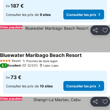
187 €
De
Consulter les prix de
9 sites
Consulter les prix
Choix populaire
Partager
Aj
Bluewater Maribago Beach Resort
Consulter les p
Resort
Piscines de style lagon
Consulter les prix
4 Étoiles
8,7
Excellent
22 021
Lapu-Lapu
73 €
De
Consulter les prix de
10 sites
Consulter les prix
Choix populaire
Partager
Aj