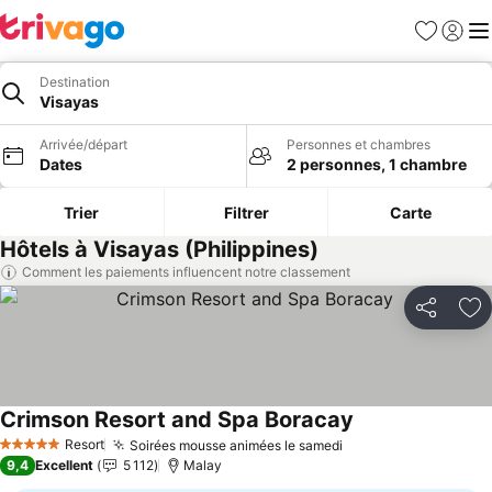
Favoris
Se con
Me
Destination
Visayas
Arrivée/départ
Personnes et chambres
Dates
2 personnes, 1 chambre
Trier
Filtrer
Carte
Hôtels à Visayas (Philippines)
Comment les paiements influencent notre classement
Partager
Aj
Crimson Resort and Spa Boracay
Consulter les pri
Resort
Soirées mousse animées le samedi
Consulter les prix
5 Étoiles
9,4
Excellent
5 112
Malay