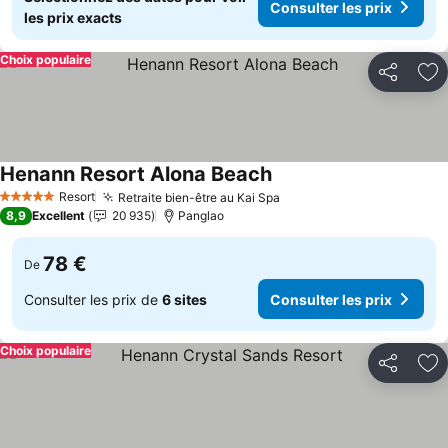
Consulter les prix
les prix exacts
Choix populaire
Partager
Aj
Henann Resort Alona Beach
Consulter les prix
Resort
Retraite bien-être au Kai Spa
Consulter les prix
5 Étoiles
8,9
Excellent
20 935
Panglao
78 €
De
Consulter les prix de
6 sites
Consulter les prix
Choix populaire
Partager
Aj