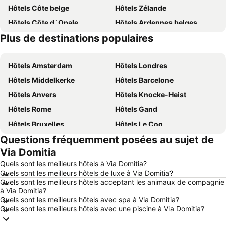
Hôtels Côte belge
Hôtels Zélande
Hôtels Côte d´Opale
Hôtels Ardennes belges
Plus de destinations populaires
Hôtels Belgique
Hôtels Luxembourg
Hôtels Amsterdam
Hôtels Londres
Hôtels Middelkerke
Hôtels Barcelone
Hôtels Anvers
Hôtels Knocke-Heist
Hôtels Rome
Hôtels Gand
Hôtels Bruxelles
Hôtels Le Coq
Questions fréquemment posées au sujet de
Hôtels Rotterdam
Hôtels Hasselt
Via Domitia
Hôtels Le Touquet-Paris-Plage
Hôtels Durbuy
Quels sont les meilleurs hôtels à Via Domitia?
Hôtels Dunkerque
Hôtels Málaga
Quels sont les meilleurs hôtels de luxe à Via Domitia?
Quels sont les meilleurs hôtels acceptant les animaux de compagnie
Hôtels Maastricht
Hôtels La Haye
à Via Domitia?
Hôtels Boulogne-sur-Mer
Hôtels Majorque
Quels sont les meilleurs hôtels avec spa à Via Domitia?
Quels sont les meilleurs hôtels avec une piscine à Via Domitia?
Hôtels Espagne
Hôtels Ténérife