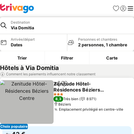
Favoris
Se con
Me
Destination
Via Domitia
Arrivée/départ
Personnes et chambres
Dates
2 personnes, 1 chambre
Trier
Filtrer
Carte
Hôtels à Via Domitia
Comment les paiements influencent notre classement
Zenitude Hôtel-
Partager
Ajouter à mes favoris
Résidences Béziers
Centre
Consulter les prix
3 Étoiles
8,3
Très bien
8 971
Béziers
Emplacement privilégié en centre-ville
Cons
Choix populaire