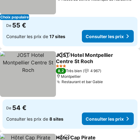
Con
Choix populaire
55 €
De
Consulter les prix de
17 sites
Consulter les prix
JOST Hotel Montpellier
Partager
Ajouter à mes favoris
Centre St Roch
Consulter les prix
3 Étoiles
8,2
Très bien
4 967
Montpellier
Restaurant et bar Gabie
Consulter les pr
54 €
De
Consulter les prix de
8 sites
Consulter les prix
Hôtel Cap Pirate