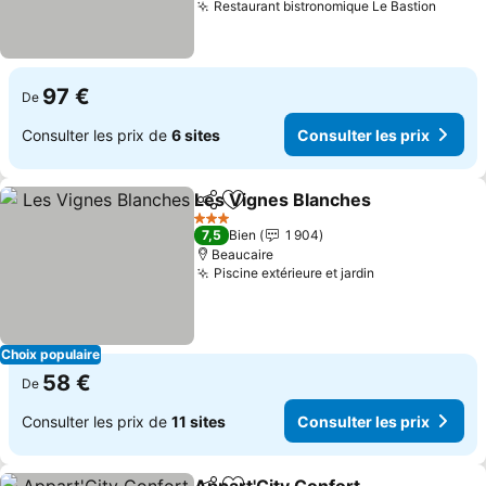
Restaurant bistronomique Le Bastion
Consul
97 €
De
Consulter les prix de
6 sites
Consulter les prix
Les Vignes Blanches
Partager
Ajouter à mes favoris
Consu
3 Étoiles
7,5
Bien
1 904
Beaucaire
Piscine extérieure et jardin
Consulter les 
Choix populaire
58 €
De
Consulter les prix de
11 sites
Consulter les prix