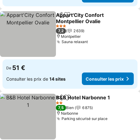
Appart'City Confort
Partager
Ajouter à mes favoris
Montpellier Ovalie
Consulter les prix
3 Étoiles
7,2
2 639
Montpellier
Sauna relaxant
Consulter les prix
51 €
De
Consulter les prix de
14 sites
Consulter les prix
B&B Hotel Narbonne 1
Partager
Ajouter à mes favoris
Cons
2 Étoiles
7,5
Bien
6 875
Narbonne
Parking sécurisé sur place
Consulter les 