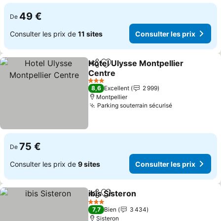
49 €
De
Consulter les prix de
11 sites
Consulter les prix
Hotel Ulysse Montpellier
Partager
Ajouter à mes favoris
Centre
Consulter les prix
3 Étoiles
8,6
Excellent
2 999
Montpellier
Parking souterrain sécurisé
Consulter les
75 €
De
Consulter les prix de
9 sites
Consulter les prix
ibis Sisteron
Partager
Ajouter à mes favoris
Consulter les 
3 Étoiles
7,7
Bien
3 434
Sisteron