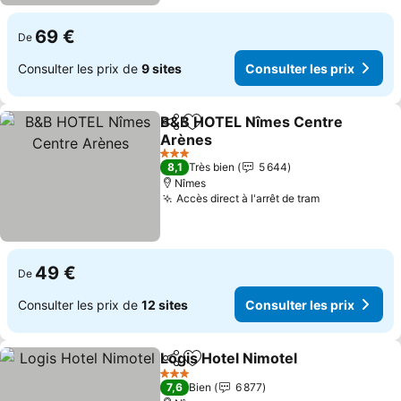
69 €
De
Consulter les prix de
9 sites
Consulter les prix
B&B HOTEL Nîmes Centre
Partager
Ajouter à mes favoris
Arènes
Consulter les prix
3 Étoiles
8,1
Très bien
5 644
Nîmes
Accès direct à l'arrêt de tram
Consulter le
49 €
De
Consulter les prix de
12 sites
Consulter les prix
Logis Hotel Nimotel
Partager
Ajouter à mes favoris
Consult
3 Étoiles
7,6
Bien
6 877