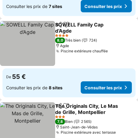
Consulter les prix de
7 sites
Consulter les prix
SOWELL Family Cap
Partager
Ajouter à mes favoris
d’Agde
Consulter les prix
4 Étoiles
8,0
Très bien
724
Agde
Piscine extérieure chauffée
Consulter les
55 €
De
Consulter les prix de
8 sites
Consulter les prix
The Originals City, Le Mas
Partager
Ajouter à mes favoris
de Grille, Montpellier
Consulter les prix
3 Étoiles
7,8
Bien
2 565
Saint-Jean-de-Védas
Piscine extérieure avec terrasse
Consulter