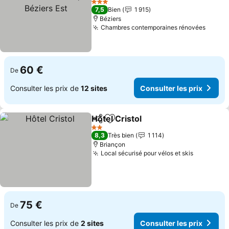
Consulter les prix
3 Étoiles
7,5
Bien
1 915
Béziers
Chambres contemporaines rénovées
Consul
60 €
De
Consulter les prix de
12 sites
Consulter les prix
Hôtel Cristol
Partager
Ajouter à mes favoris
Consulter les 
2 Étoiles
8,3
Très bien
1 114
Briançon
Local sécurisé pour vélos et skis
Consulter
75 €
De
Consulter les prix de
2 sites
Consulter les prix