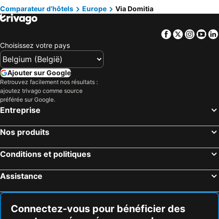
Hôtels France
Hôtels Ibiza
Comparateur d'hôtels
Europe
Via Domitia
Hôtels Normandie
Hôtels Italie
Hôtels Pays-Bas
Hôtels Lac de Garde
Facebook
Twitter
Insta
Yo
Hôtels Crète
Hôtels Île de Rhodes
Choisissez votre pays
Hôtels Malte
Hôtels Costa Brava
Hôtels Bretagne
Hôtels Grèce
Ajouter sur Google
Retrouvez facilement nos résultats :
Hôtels Côte néerlandaise
Hôtels Turquie
ajoutez trivago comme source
Hôtels Sicile
Hôtels Forêt-Noire
préférée sur Google.
Entreprise
Nos produits
Conditions et politiques
Assistance
Connectez-vous pour bénéficier des