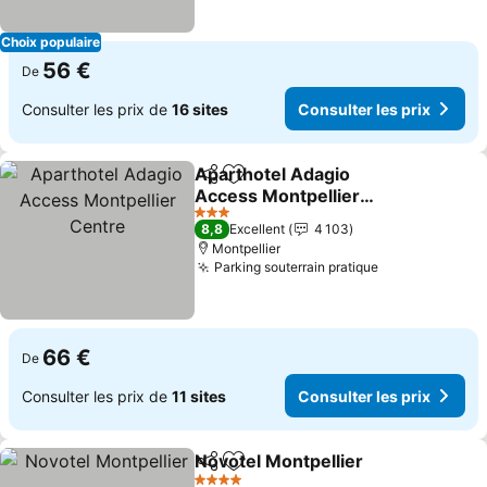
Choix populaire
56 €
De
Consulter les prix de
16 sites
Consulter les prix
Aparthotel Adagio
Partager
Ajouter à mes favoris
Access Montpellier
Centre
Consulter les prix
3 Étoiles
8,8
Excellent
4 103
Montpellier
Parking souterrain pratique
Consulter les
66 €
De
Consulter les prix de
11 sites
Consulter les prix
Novotel Montpellier
Partager
Ajouter à mes favoris
Consul