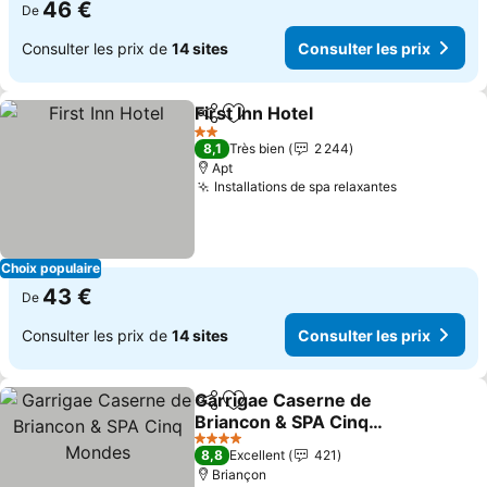
46 €
De
Consulter les prix de
14 sites
Consulter les prix
First Inn Hotel
Partager
Ajouter à mes favoris
Consulter les
2 Étoiles
8,1
Très bien
2 244
Apt
Installations de spa relaxantes
Consulter l
Choix populaire
43 €
De
Consulter les prix de
14 sites
Consulter les prix
Garrigae Caserne de
Partager
Ajouter à mes favoris
Briancon & SPA Cinq
Mondes
Consulter les prix
4 Étoiles
8,8
Excellent
421
Briançon