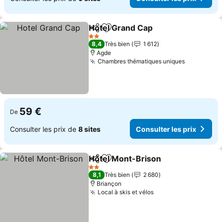
Hotel Grand Cap
Partager
Ajouter à mes favoris
Consulter 
2 Étoiles
8,4
Très bien
1 612
Agde
Chambres thématiques uniques
Consulter 
59 €
De
Consulter les prix de
8 sites
Consulter les prix
Hôtel Mont-Brison
Partager
Ajouter à mes favoris
Consulte
2 Étoiles
8,1
Très bien
2 680
Briançon
Local à skis et vélos
Consulter les prix