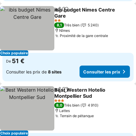
ibis budget Nimes Centre
Partager
Ajouter à mes favoris
Gare
Consulter les prix
2 Étoiles
8,1
Très bien
5 240
Nîmes
Proximité de la gare centrale
Consulter le
Choix populaire
51 €
De
Consulter les prix de
8 sites
Consulter les prix
Best Western Hotelio
Partager
Ajouter à mes favoris
Montpellier Sud
Consulter les prix
3 Étoiles
8,0
Très bien
4 910
Lattes
Terrain de pétanque
Consulter les prix
Choix populaire