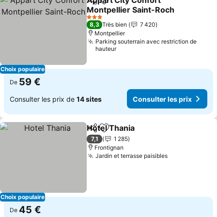
Appart'City Confort
Partager
Ajouter à mes favoris
Montpellier Saint-Roch
Consulter les prix
3 Étoiles
8,3
Très bien
7 420
Montpellier
Parking souterrain avec restriction de
hauteur
Choix populaire
59 €
De
Consulter les prix de
14 sites
Consulter les prix
Hotel Thania
Partager
Ajouter à mes favoris
Consulter les 
7,1
1 285
Frontignan
Jardin et terrasse paisibles
Consulter les
Choix populaire
45 €
De