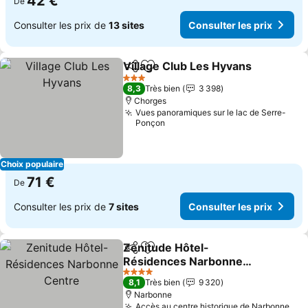
42 €
De
Consulter les prix de
13 sites
Consulter les prix
Village Club Les Hyvans
Partager
Ajouter à mes favoris
Co
3 Étoiles
8,3
Très bien
3 398
Chorges
Vues panoramiques sur le lac de Serre-
Ponçon
Choix populaire
71 €
De
Consulter les prix de
7 sites
Consulter les prix
Zenitude Hôtel-
Partager
Ajouter à mes favoris
Résidences Narbonne
Centre
Consulter les prix
4 Étoiles
8,1
Très bien
9 320
Narbonne
Accès au centre historique de Narbonne