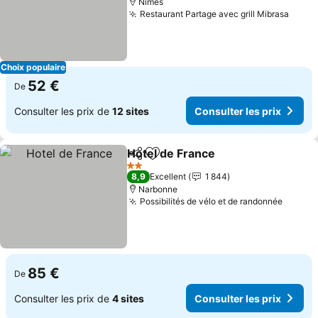
Nîmes
Restaurant Partage avec grill Mibrasa
Consu
Choix populaire
52 €
De
Consulter les prix de
12 sites
Consulter les prix
Hotel de France
Partager
Ajouter à mes favoris
Consulter l
2 Étoiles
8,9
Excellent
1 844
Narbonne
Possibilités de vélo et de randonnée
Consul
85 €
De
Consulter les prix de
4 sites
Consulter les prix