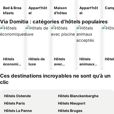
Bed & Brea
Appart'hôt
Maison
Appart’hôt
Camp
kfasts
el
d'hôtes
el
Via Domitia : catégories d’hôtels populaires
Hôtels
Hôtels de
Hôtels
Hôtels
Hôtel
économiq
luxe
avec
animaux
ues
piscine
acceptés
Ces destinations incroyables ne sont qu’à un
clic
Hôtels Ostende
Hôtels Blanckenberghe
Hôtels Paris
Hôtels Nieuport
Hôtels La Panne
Hôtels Bruges