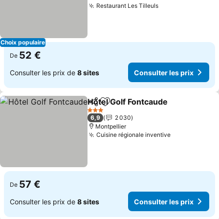
Restaurant Les Tilleuls
Consulter les pr
Choix populaire
52 €
De
Consulter les prix de
8 sites
Consulter les prix
Hôtel Golf Fontcaude
Partager
Ajouter à mes favoris
Consu
3 Étoiles
6,9
2 030
Montpellier
Cuisine régionale inventive
Consulter les
57 €
De
Consulter les prix de
8 sites
Consulter les prix