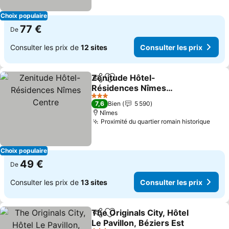
Choix populaire
77 €
De
Consulter les prix de
12 sites
Consulter les prix
Zenitude Hôtel-
Partager
Ajouter à mes favoris
Résidences Nîmes
Centre
Consulter les prix
3 Étoiles
7,6
Bien
5 590
Nîmes
Proximité du quartier romain historique
Consu
Choix populaire
49 €
De
Consulter les prix de
13 sites
Consulter les prix
The Originals City, Hôtel
Partager
Ajouter à mes favoris
Le Pavillon, Béziers Est