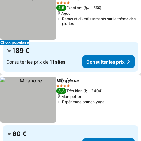
Partager
Ajouter à mes favoris
Consulter 
4 Étoiles
8,5
Excellent
1 555
Agde
Repas et divertissements sur le thème des
pirates
Choix populaire
189 €
De
Consulter les prix de
11 sites
Consulter les prix
Miranove
Partager
Ajouter à mes favoris
Consulter les pri
4 Étoiles
8,3
Très bien
2 404
Montpellier
Expérience brunch yoga
Consulter les p
60 €
De