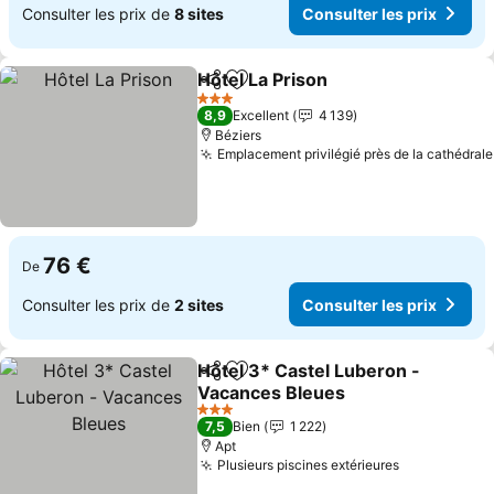
Consulter les prix de
8 sites
Consulter les prix
Hôtel La Prison
Partager
Ajouter à mes favoris
Consulter l
3 Étoiles
8,9
Excellent
4 139
Béziers
Emplacement privilégié près de la cathédrale
76 €
De
Consulter les prix de
2 sites
Consulter les prix
Hôtel 3* Castel Luberon -
Partager
Ajouter à mes favoris
Vacances Bleues
Consulter les prix
3 Étoiles
7,5
Bien
1 222
Apt
Plusieurs piscines extérieures
Consulter l