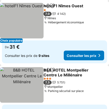
hotelF1 Nîmes Ouest
Partager
Ajouter à mes favoris
Consu
1 Étoiles
7,0
4 142
Nîmes
Hébergement économique
Consulter les 
Choix populaire
31 €
De
Consulter les prix de
9 sites
Consulter les prix
B&B HOTEL Montpellier
Partager
Ajouter à mes favoris
Centre Le Millénaire
Consulter les prix
3 Étoiles
7,3
5 751
Montpellier
Parking sécurisé sur place
Consulter les 