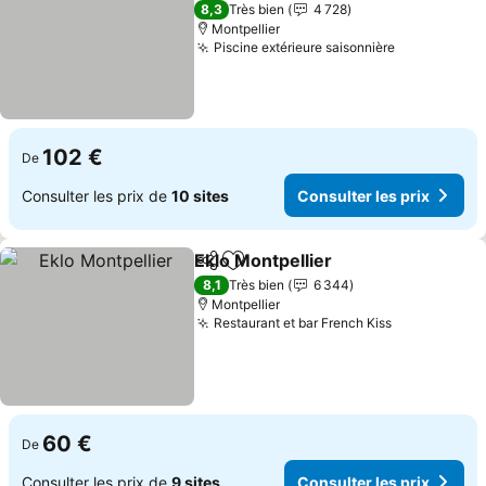
4 Étoiles
8,3
Très bien
4 728
Montpellier
Piscine extérieure saisonnière
Consulter l
102 €
De
Consulter les prix de
10 sites
Consulter les prix
Eklo Montpellier
Partager
Ajouter à mes favoris
Consulter 
8,1
Très bien
6 344
Montpellier
Restaurant et bar French Kiss
Consulter l
60 €
De
Consulter les prix de
9 sites
Consulter les prix