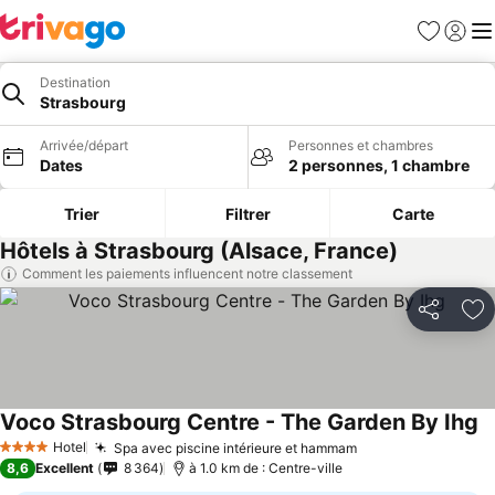
Favoris
Se con
Me
Destination
Strasbourg
Arrivée/départ
Personnes et chambres
Dates
2 personnes, 1 chambre
Trier
Filtrer
Carte
Hôtels à Strasbourg (Alsace, France)
Comment les paiements influencent notre classement
Partager
Aj
Voco Strasbourg Centre - The Garden By Ihg
Hotel
Spa avec piscine intérieure et hammam
4 Étoiles
8,6
Excellent
8 364
à 1.0 km de : Centre-ville