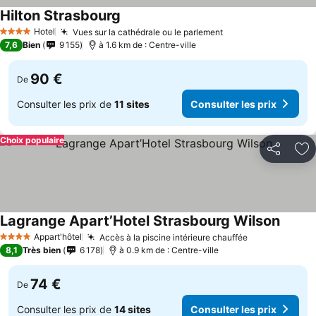
Hilton Strasbourg
Hotel
Vues sur la cathédrale ou le parlement
4 Étoiles
7,6
Bien
9 155
à 1.6 km de : Centre-ville
90 €
De
Consulter les prix de
11 sites
Consulter les prix
Choix populaire
Partager
Aj
Lagrange Apart’Hotel Strasbourg Wilson
Appart'hôtel
Accès à la piscine intérieure chauffée
4 Étoiles
8,1
Très bien
6 178
à 0.9 km de : Centre-ville
74 €
De
Consulter les prix de
14 sites
Consulter les prix