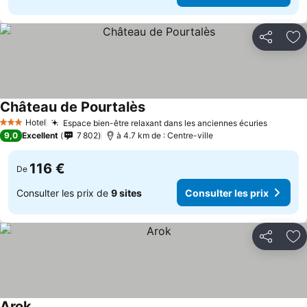
Partager
Aj
Château de Pourtalès
Hotel
Espace bien-être relaxant dans les anciennes écuries
3 Étoiles
9,0
Excellent
7 802
à 4.7 km de : Centre-ville
116 €
De
Consulter les prix de
9 sites
Consulter les prix
Partager
Aj
Arok