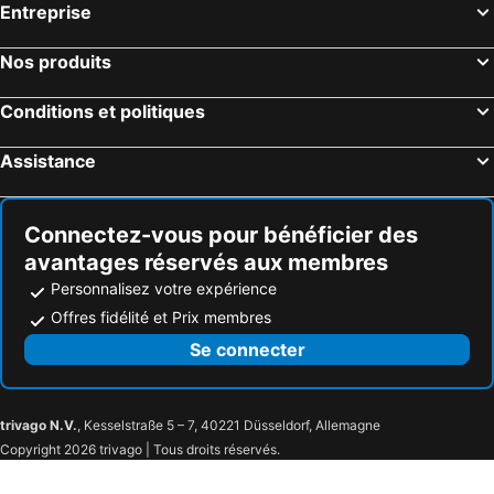
Entreprise
Boulogne-sur-Mer, Nord-Pas-de-Calais Hôtels
Coupvray, Île-de-France Hôtels
Dunkerque, Nord-Pas-de-Calais Hôtels
Le Touquet-Paris-Plage, Nord-Pas-de-Calais Hôtels
Nos produits
Wissant, Nord-Pas-de-Calais Hôtels
Conditions et politiques
Assistance
Connectez-vous pour bénéficier des
avantages réservés aux membres
Personnalisez votre expérience
Offres fidélité et Prix membres
Se connecter
trivago N.V.
, Kesselstraße 5 – 7, 40221 Düsseldorf, Allemagne
Copyright 2026 trivago | Tous droits réservés.