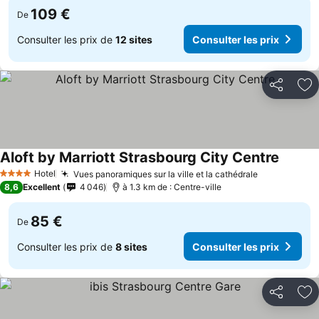
109 €
De
Consulter les prix de
12 sites
Consulter les prix
Partager
Aj
Aloft by Marriott Strasbourg City Centre
Hotel
Vues panoramiques sur la ville et la cathédrale
4 Étoiles
8,6
Excellent
4 046
à 1.3 km de : Centre-ville
85 €
De
Consulter les prix de
8 sites
Consulter les prix
Partager
Aj