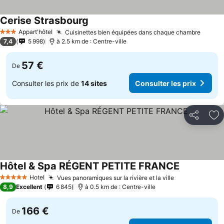
Cerise Strasbourg
Appart'hôtel
Cuisinettes bien équipées dans chaque chambre
3 Étoiles
7,4
5 998
à 2.5 km de : Centre-ville
57 €
De
Consulter les prix de
14 sites
Consulter les prix
Partager
Aj
Hôtel & Spa RÉGENT PETITE FRANCE
Hotel
Vues panoramiques sur la rivière et la ville
5 Étoiles
8,9
Excellent
6 845
à 0.5 km de : Centre-ville
166 €
De