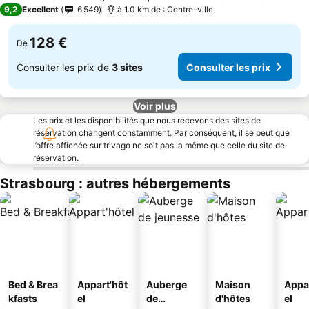
4 Étoiles
9,2
Excellent
6 549
à 1.0 km de : Centre-ville
128 €
De
Consulter les prix de
3 sites
Consulter les prix
Voir plus
Les prix et les disponibilités que nous recevons des sites de
réservation changent constamment. Par conséquent, il se peut que
l’offre affichée sur trivago ne soit pas la même que celle du site de
réservation.
Strasbourg : autres hébergements
Bed & Brea
Appart'hôt
Auberge
Maison
Appa
kfasts
el
de
d'hôtes
el