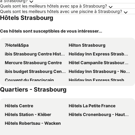
à Strasbourg?
Quels sont les meilleurs hôtels avec spa à Strasbourg?
Quels sont les meilleurs hôtels avec une piscine à Strasbourg?
Hôtels Strasbourg
Ces hôtels sont susceptibles de vous intéresser...
7Hotel&Spa
Hilton Strasbourg
ibis Strasbourg Centre Historique
Holiday Inn Express Strasbourg - Centre By Ihg
Mercure Strasbourg Centre
Hôtel Campanile Strasbourg Aéroport Lingolsheim
ibis budget Strasbourg Centre Gare
Holiday Inn Strasbourg - Nord by IHG
Couvent du Franciscain
Holiday Inn Express Strasbourg - Sud by IHG
Quartiers - Strasbourg
Le Grand Hôtel
ibis Styles Strasbourg Nord Palais des Congrès
Voco Strasbourg Centre - The Garden By Ihg
ibis Strasbourg Centre Petite France
Hôtels Centre
Hôtels La Petite France
Residence Inn by Marriott Strasbourg
Aloft by Marriott Strasbourg City Centre
Hôtels Station - Kléber
Hôtels Cronenbourg - Hautepierre - Poteries - Hohberg
K Hotel
Premiere Classe Strasbourg Ouest
Hôtels Robertsau - Wacken
ibis Strasbourg Centre Gare
Arok
Hôtel Diana Restaurant & Spa by HappyCulture
ibis Strasbourg Centre Halles