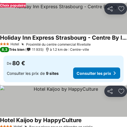
Choix populaire
Partager
Aj
Holiday Inn Express Strasbourg - Centre By Ihg
Hotel
Proximité du centre commercial Rivetoile
3 Étoiles
8,3
Très bien
11 935
à 1.2 km de : Centre-ville
80 €
De
Consulter les prix de
9 sites
Consulter les prix
Partager
Aj
Hotel Kaijoo by HappyCulture
Hotel
Bar sur place pour se détendre en soirée