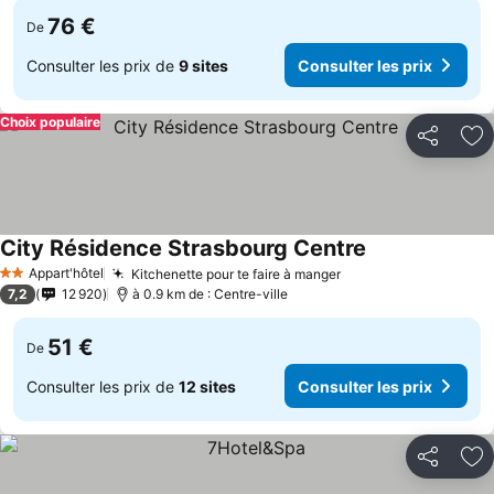
76 €
De
Consulter les prix de
9 sites
Consulter les prix
Choix populaire
Partager
Aj
City Résidence Strasbourg Centre
Appart'hôtel
Kitchenette pour te faire à manger
2 Étoiles
7,2
12 920
à 0.9 km de : Centre-ville
51 €
De
Consulter les prix de
12 sites
Consulter les prix
Partager
Aj