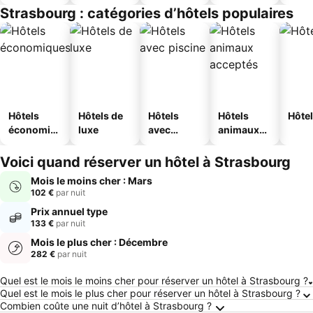
jeunesse
Strasbourg : catégories d’hôtels populaires
Hôtels
Hôtels de
Hôtels
Hôtels
Hôtel
économiq
luxe
avec
animaux
ues
piscine
acceptés
Voici quand réserver un hôtel à Strasbourg
Mois le moins cher : Mars
102 €
par nuit
Prix annuel type
133 €
par nuit
Mois le plus cher : Décembre
282 €
par nuit
Questions fréquemment posées au sujet de S
Quel est le mois le moins cher pour réserver un hôtel à Strasbourg ?
Quel est le mois le plus cher pour réserver un hôtel à Strasbourg ?
Combien coûte une nuit d’hôtel à Strasbourg ?