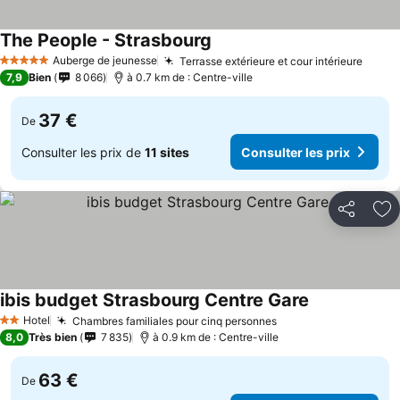
The People - Strasbourg
Auberge de jeunesse
Terrasse extérieure et cour intérieure
5 Étoiles
7,9
Bien
8 066
à 0.7 km de : Centre-ville
37 €
De
Consulter les prix de
11 sites
Consulter les prix
Partager
Aj
ibis budget Strasbourg Centre Gare
Hotel
Chambres familiales pour cinq personnes
2 Étoiles
8,0
Très bien
7 835
à 0.9 km de : Centre-ville
63 €
De