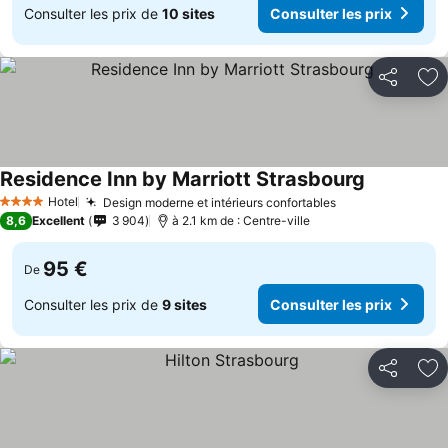
Consulter les prix de
10 sites
Consulter les prix
Partager
Aj
Residence Inn by Marriott Strasbourg
Hotel
Design moderne et intérieurs confortables
4 Étoiles
8,6
Excellent
3 904
à 2.1 km de : Centre-ville
95 €
De
Consulter les prix de
9 sites
Consulter les prix
Partager
Aj