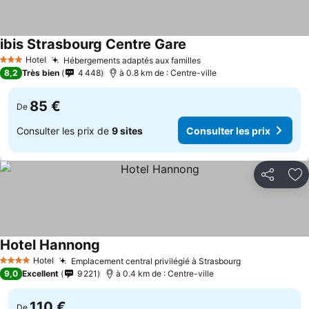
ibis Strasbourg Centre Gare
Hotel
Hébergements adaptés aux familles
3 Étoiles
8,2
Très bien
4 448
à 0.8 km de : Centre-ville
85 €
De
Consulter les prix de
9 sites
Consulter les prix
Partager
Aj
Hotel Hannong
Hotel
Emplacement central privilégié à Strasbourg
4 Étoiles
9,0
Excellent
9 221
à 0.4 km de : Centre-ville
110 €
De