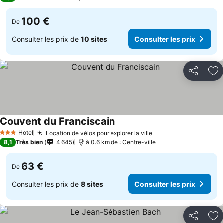
100 €
De
Consulter les prix de
10 sites
Consulter les prix
Partager
Aj
Couvent du Franciscain
Hotel
Location de vélos pour explorer la ville
3 Étoiles
8,1
Très bien
4 645
à 0.6 km de : Centre-ville
63 €
De
Consulter les prix de
8 sites
Consulter les prix
Partager
Aj