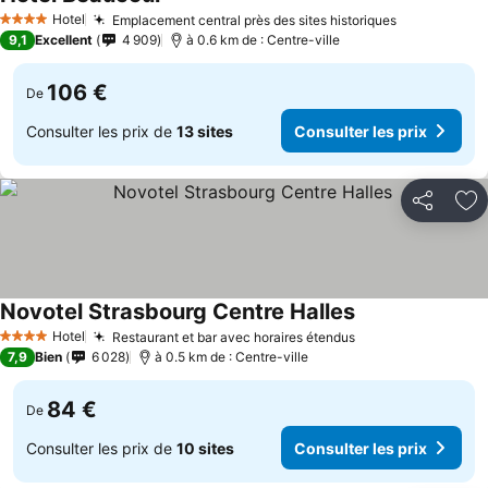
Hotel
Emplacement central près des sites historiques
4 Étoiles
9,1
Excellent
4 909
à 0.6 km de : Centre-ville
106 €
De
Consulter les prix de
13 sites
Consulter les prix
Partager
Aj
Novotel Strasbourg Centre Halles
Hotel
Restaurant et bar avec horaires étendus
4 Étoiles
7,9
Bien
6 028
à 0.5 km de : Centre-ville
84 €
De
Consulter les prix de
10 sites
Consulter les prix