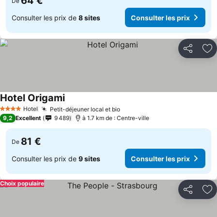
64 €
De
Consulter les prix de
8 sites
Consulter les prix
Partager
Aj
Hotel Origami
Hotel
Petit-déjeuner local et bio
4 Étoiles
9,2
Excellent
9 489
à 1.7 km de : Centre-ville
81 €
De
Consulter les prix de
9 sites
Consulter les prix
Choix populaire
Partager
Aj