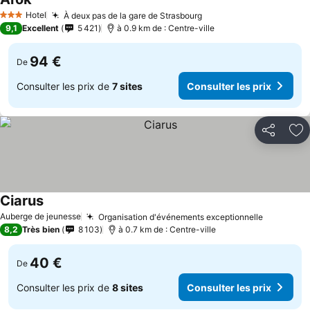
Hotel
À deux pas de la gare de Strasbourg
3 Étoiles
9,1
Excellent
5 421
à 0.9 km de : Centre-ville
94 €
De
Consulter les prix de
7 sites
Consulter les prix
Partager
Aj
Ciarus
Auberge de jeunesse
Organisation d'événements exceptionnelle
8,2
Très bien
8 103
à 0.7 km de : Centre-ville
40 €
De
Consulter les prix de
8 sites
Consulter les prix