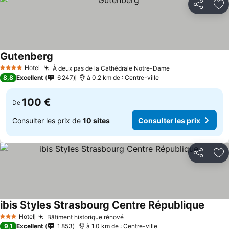
Partager
Aj
Gutenberg
Hotel
À deux pas de la Cathédrale Notre-Dame
4 Étoiles
8,8
Excellent
6 247
à 0.2 km de : Centre-ville
100 €
De
Consulter les prix de
10 sites
Consulter les prix
Partager
Aj
ibis Styles Strasbourg Centre République
Hotel
Bâtiment historique rénové
3 Étoiles
9,1
Excellent
1 853
à 1.0 km de : Centre-ville