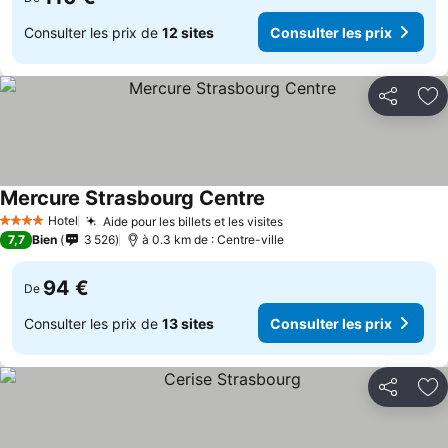
Consulter les prix de
12 sites
Consulter les prix
Partager
Aj
Mercure Strasbourg Centre
Hotel
Aide pour les billets et les visites
4 Étoiles
7,7
Bien
3 526
à 0.3 km de : Centre-ville
94 €
De
Consulter les prix de
13 sites
Consulter les prix
Partager
Aj