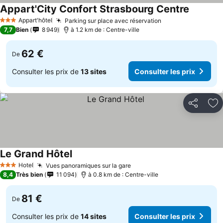
Appart'City Confort Strasbourg Centre
Appart'hôtel
Parking sur place avec réservation
3 Étoiles
7,7
Bien
8 949
à 1.2 km de : Centre-ville
62 €
De
Consulter les prix de
13 sites
Consulter les prix
Partager
Aj
Le Grand Hôtel
Hotel
Vues panoramiques sur la gare
3 Étoiles
8,4
Très bien
11 094
à 0.8 km de : Centre-ville
81 €
De
Consulter les prix de
14 sites
Consulter les prix