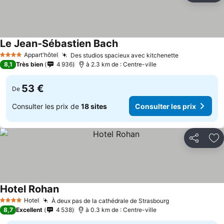
Le Jean-Sébastien Bach
Appart'hôtel
Des studios spacieux avec kitchenette
4 Étoiles
8,1
Très bien
4 936
à 2.3 km de : Centre-ville
53 €
De
Consulter les prix de
18 sites
Consulter les prix
Partager
Aj
Hotel Rohan
Hotel
À deux pas de la cathédrale de Strasbourg
4 Étoiles
8,7
Excellent
4 538
à 0.3 km de : Centre-ville