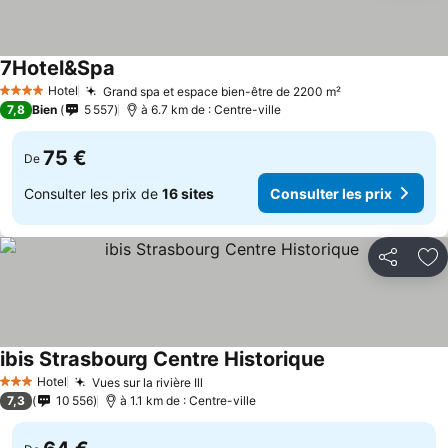
7Hotel&Spa
Hotel
Grand spa et espace bien-être de 2200 m²
4 Étoiles
7,8
Bien
5 557
à 6.7 km de : Centre-ville
75 €
De
Consulter les prix de
16 sites
Consulter les prix
Partager
Aj
ibis Strasbourg Centre Historique
Hotel
Vues sur la rivière Ill
3 Étoiles
7,3
10 556
à 1.1 km de : Centre-ville