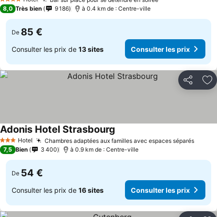
4 Étoiles
8,0
Très bien
9 186
à 0.4 km de : Centre-ville
85 €
De
Consulter les prix de
13 sites
Consulter les prix
Partager
Aj
Adonis Hotel Strasbourg
Hotel
Chambres adaptées aux familles avec espaces séparés
3 Étoiles
7,5
Bien
3 400
à 0.9 km de : Centre-ville
54 €
De
Consulter les prix de
16 sites
Consulter les prix