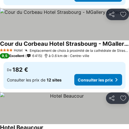
Partager
Aj
Cour du Corbeau Hotel Strasbourg - MGallery Collection
Hotel
Emplacement de choix à proximité de la cathédrale de Strasbourg
4 Étoiles
9,5
Excellent
6 415
à 0.6 km de : Centre-ville
182 €
De
Consulter les prix de
12 sites
Consulter les prix
Partager
Aj
Hotel Beaucour