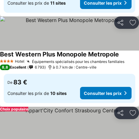
Consulter les prix de
11 sites
Consulter les prix
Partager
Aj
Best Western Plus Monopole Metropole
Hotel
Équipements spécialisés pour les chambres familiales
4 Étoiles
8,8
Excellent
6 793
à 0.7 km de : Centre-ville
83 €
De
Consulter les prix de
10 sites
Consulter les prix
Choix populaire
Partager
Aj