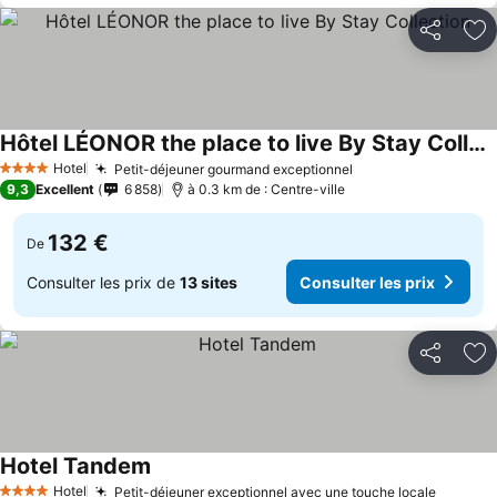
Partager
Aj
Hôtel LÉONOR the place to live By Stay Collection
Hotel
Petit-déjeuner gourmand exceptionnel
4 Étoiles
9,3
Excellent
6 858
à 0.3 km de : Centre-ville
132 €
De
Consulter les prix de
13 sites
Consulter les prix
Partager
Aj
Hotel Tandem
Hotel
Petit-déjeuner exceptionnel avec une touche locale