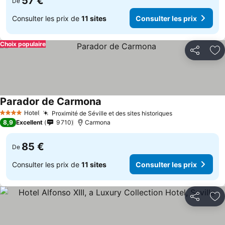
57 €
De
Consulter les prix de
11 sites
Consulter les prix
Choix populaire
Partager
Aj
Parador de Carmona
Consulter les prix
Hotel
Proximité de Séville et des sites historiques
Consulter les 
4 Étoiles
8,9
Excellent
9 710
Carmona
85 €
De
Consulter les prix de
11 sites
Consulter les prix
Partager
Aj