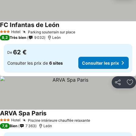
FC Infantas de León
Consulter les prix
Hotel
Parking souterrain sur place
Consulter les prix
3 Étoiles
8,2
Très bien
9 032
León
62 €
De
Consulter les prix de
6 sites
Consulter les prix
Partager
Aj
ARVA Spa Paris
Consulter les prix
Hotel
Piscine intérieure chauffée relaxante
Consulter les prix
3 Étoiles
7,8
Bien
7 363
León