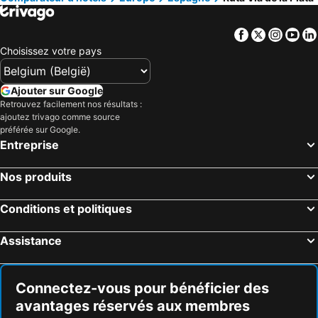
Hôtels Pays-Bas
Hôtels Grèce
Facebook
Twitter
Insta
Yo
Hôtels Île de Rhodes
Hôtels Crète
Choisissez votre pays
Hôtels Lac de Garde
Hôtels Costa Brava
Hôtels Bretagne
Hôtels Mosel/ Saar
Ajouter sur Google
Hôtels Sicile
Hôtels Malte
Retrouvez facilement nos résultats :
ajoutez trivago comme source
Hôtels Grande Canarie
Hôtels Turquie
préférée sur Google.
Entreprise
Nos produits
Conditions et politiques
Assistance
Connectez-vous pour bénéficier des
avantages réservés aux membres