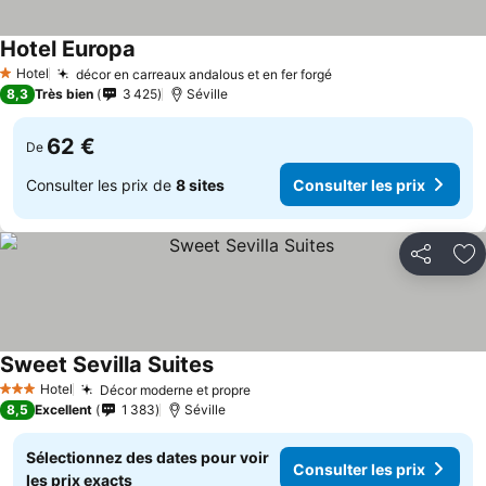
Hotel Europa
Consulter les prix
Hotel
décor en carreaux andalous et en fer forgé
Consulter les prix
1 Étoiles
8,3
Très bien
3 425
Séville
62 €
De
Consulter les prix de
8 sites
Consulter les prix
Partager
Aj
Sweet Sevilla Suites
Consulter les prix
Hotel
Décor moderne et propre
Consulter les prix
3 Étoiles
8,5
Excellent
1 383
Séville
Sélectionnez des dates pour voir
Consulter les prix
les prix exacts