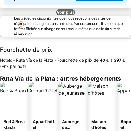
Voir plus
Les prix et les disponibilités que nous recevons des sites de
réservation changent constamment. Par conséquent, il se peut que
l’offre affichée sur trivago ne soit pas la même que celle du site de
réservation.
Fourchette de prix
Hôtels - Ruta Vía de la Plata -
Fourchette de prix
de
‎40 €
à
‎397 €
(Prix par nuit)
Ruta Vía de la Plata : autres hébergements
Bed & Brea
Appart'hôt
Auberge
Maison
Appa
kfasts
el
de
d'hôtes
el