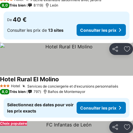
Consulter les 
4 Étoiles
8,0
Très bien
8 119
León
40 €
De
Consulter les prix de
13 sites
Consulter les prix
Partager
Aj
Hotel Rural El Molino
Consulter les prix
Hotel
Services de conciergerie et d'excursions personnalisés
Consul
3 Étoiles
8,0
Très bien
797
Baños de Montemayor
Sélectionnez des dates pour voir
Consulter les prix
les prix exacts
Choix populaire
Partager
Aj