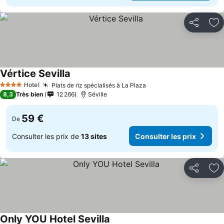
Partager
Aj
Vértice Sevilla
Consulter les prix
Hotel
Plats de riz spécialisés à La Plaza
Consulter les prix
4 Étoiles
8,3
Très bien
12 266
Séville
59 €
De
Consulter les prix de
13 sites
Consulter les prix
Partager
Aj
Only YOU Hotel Sevilla