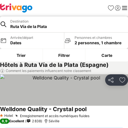
Favoris
Se con
Me
Destination
Ruta Vía de la Plata
Arrivée/départ
Personnes et chambres
Dates
2 personnes, 1 chambre
Trier
Filtrer
Carte
Hôtels à Ruta Vía de la Plata (Espagne)
Comment les paiements influencent notre classement
Partager
Aj
Welldone Quality - Crystal pool
Consulter les prix
Hotel
Enregistrement et accès numériques fluides
Consulter les prix
1 Étoiles
8,9
Excellent
2 838
Séville