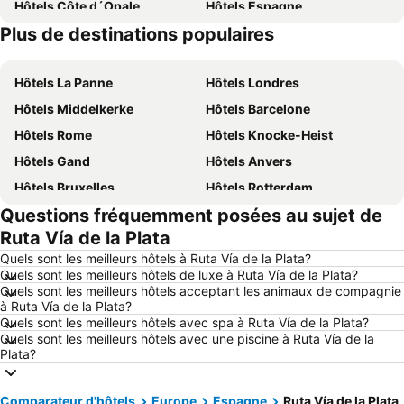
Hôtels Côte d´Opale
Hôtels Espagne
Plus de destinations populaires
Hôtels Belgique
Hôtels Ardennes belges
Hôtels La Panne
Hôtels Londres
Hôtels Middelkerke
Hôtels Barcelone
Hôtels Rome
Hôtels Knocke-Heist
Hôtels Gand
Hôtels Anvers
Hôtels Bruxelles
Hôtels Rotterdam
Questions fréquemment posées au sujet de
Hôtels Maastricht
Hôtels Durbuy
Ruta Vía de la Plata
Hôtels Hasselt
Hôtels New York
Quels sont les meilleurs hôtels à Ruta Vía de la Plata?
Hôtels Boulogne-sur-Mer
Hôtels Le Coq
Quels sont les meilleurs hôtels de luxe à Ruta Vía de la Plata?
Quels sont les meilleurs hôtels acceptant les animaux de compagnie
Hôtels Le Touquet-Paris-Plage
Hôtels Dunkerque
à Ruta Vía de la Plata?
Hôtels Málaga
Hôtels France
Quels sont les meilleurs hôtels avec spa à Ruta Vía de la Plata?
Quels sont les meilleurs hôtels avec une piscine à Ruta Vía de la
Hôtels Luxembourg
Hôtels Ténérife
Plata?
Hôtels Majorque
Hôtels Ibiza
Hôtels Italie
Hôtels Normandie
Comparateur d'hôtels
Europe
Espagne
Ruta Vía de la Plata