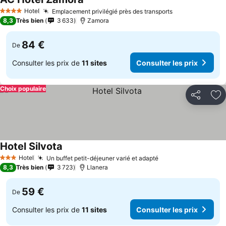
Consulter les prix
Hotel
Emplacement privilégié près des transports
Consulter les 
4 Étoiles
8,3
Très bien
3 633
Zamora
84 €
De
Consulter les prix de
11 sites
Consulter les prix
Choix populaire
Partager
Aj
Hotel Silvota
Consulter les prix
Hotel
Un buffet petit-déjeuner varié et adapté
Consulter les prix
3 Étoiles
8,3
Très bien
3 723
Llanera
59 €
De
Consulter les prix de
11 sites
Consulter les prix