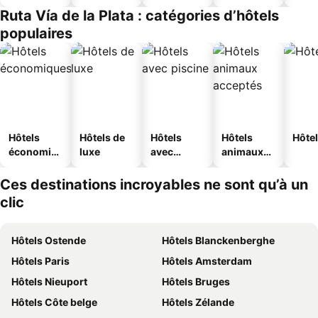
jeunesse
Ruta Vía de la Plata : catégories d’hôtels
populaires
Hôtels
Hôtels de
Hôtels
Hôtels
Hôtel
économiq
luxe
avec
animaux
ues
piscine
acceptés
Ces destinations incroyables ne sont qu’à un
clic
Hôtels Ostende
Hôtels Blanckenberghe
Hôtels Paris
Hôtels Amsterdam
Hôtels Nieuport
Hôtels Bruges
Hôtels Côte belge
Hôtels Zélande