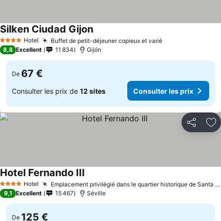
Silken Ciudad Gijon
Consulter les prix
Hotel
Buffet de petit-déjeuner copieux et varié
Consulter les pr
4 Étoiles
8,8
Excellent
11 834
Gijón
67 €
De
Consulter les prix de
12 sites
Consulter les prix
Partager
Aj
Hotel Fernando III
Consulter les prix
Hotel
Emplacement privilégié dans le quartier historique de Santa Cruz
4 Étoiles
9,1
Excellent
15 467
Séville
125 €
De