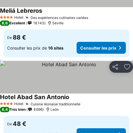
Meliá Lebreros
Consulter les prix
Hotel
Des expériences culinaires variées
Consulter les prix
4 Étoiles
8,6
Excellent
18 143
Séville
88 €
De
Consulter les prix de
16 sites
Consulter les prix
Partager
Aj
Hotel Abad San Antonio
Consulter les prix
Hotel
Cuisine léonaise traditionnelle
Consulter les prix
4 Étoiles
8,4
Très bien
8 696
León
48 €
De