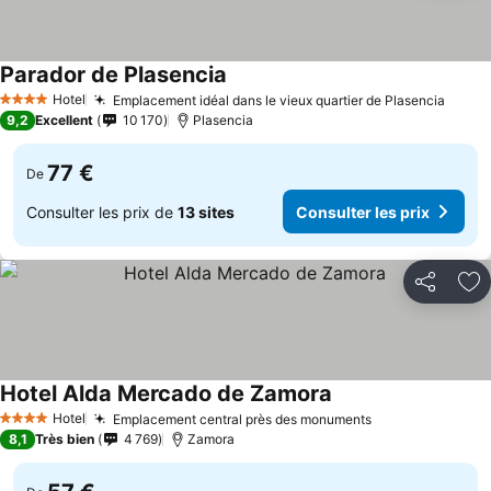
Parador de Plasencia
Consulter les prix
Hotel
Emplacement idéal dans le vieux quartier de Plasencia
Consu
4 Étoiles
9,2
Excellent
10 170
Plasencia
77 €
De
Consulter les prix de
13 sites
Consulter les prix
Partager
Aj
Hotel Alda Mercado de Zamora
Consulter les prix
Hotel
Emplacement central près des monuments
Consulter les 
4 Étoiles
8,1
Très bien
4 769
Zamora