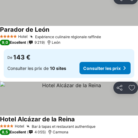
Partager
Aj
Parador de León
Consulter les prix
Hotel
Expérience culinaire régionale raffinée
Consulter les pr
5 Étoiles
9,0
Excellent
9 219
León
143 €
De
Consulter les prix de
10 sites
Consulter les prix
Partager
Aj
Hotel Alcázar de la Reina
Consulter les prix
Hotel
Bar à tapas et restaurant authentique
Consulter les prix
4 Étoiles
8,5
Excellent
4 055
Carmona