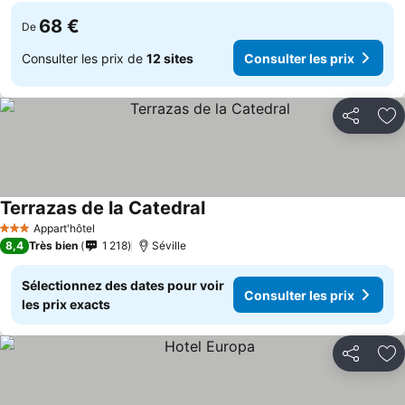
68 €
De
Consulter les prix de
12 sites
Consulter les prix
Partager
Aj
Terrazas de la Catedral
Consulter les prix
Appart'hôtel
3 Étoiles
8,4
Très bien
1 218
Séville
Sélectionnez des dates pour voir
Consulter les prix
les prix exacts
Partager
Aj