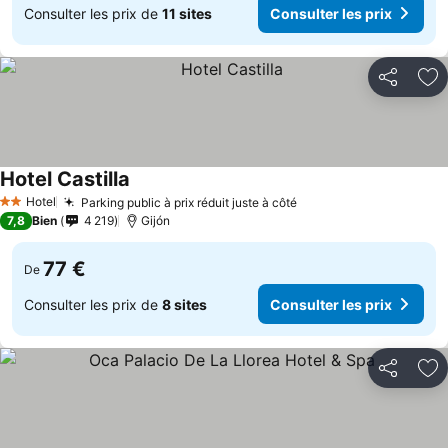
Consulter les prix de
11 sites
Consulter les prix
Partager
Aj
Hotel Castilla
Consulter les prix
Hotel
Parking public à prix réduit juste à côté
Consulter les prix
2 Étoiles
7,8
Bien
4 219
Gijón
77 €
De
Consulter les prix de
8 sites
Consulter les prix
Partager
Aj