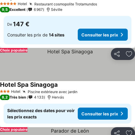
Consulter les prix
Hotel
Restaurant cosmopolite Trotamundos
Consulter les pri
5 Étoiles
9,5
Excellent
6 967
Séville
147 €
De
Consulter les prix de
14 sites
Consulter les prix
Choix populaire
Partager
Aj
Hotel Spa Sinagoga
Consulter les prix
Hotel
Piscine extérieure avec jardin
Consulter les prix
3 Étoiles
8,2
Très bien
4 133
Hervás
Sélectionnez des dates pour voir
Consulter les prix
les prix exacts
Choix populaire