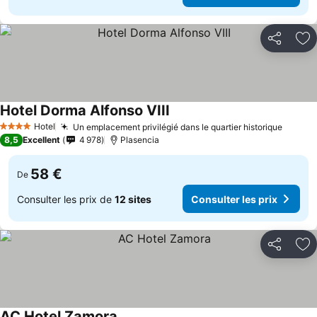
Partager
Aj
Hotel Dorma Alfonso VIII
Consulter les prix
Hotel
Un emplacement privilégié dans le quartier historique
Consul
4 Étoiles
8,5
Excellent
4 978
Plasencia
58 €
De
Consulter les prix de
12 sites
Consulter les prix
Partager
Aj
AC Hotel Zamora