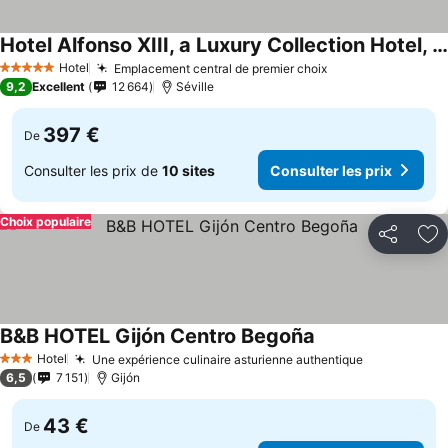
Hotel Alfonso XIII, a Luxury Collection Hotel, Seville
Consulter les prix
Hotel
Emplacement central de premier choix
Consulter les pr
5 Étoiles
9,2
Excellent
12 664
Séville
397 €
De
Consulter les prix de
10 sites
Consulter les prix
Choix populaire
Partager
Aj
B&B HOTEL Gijón Centro Begoña
Consulter les prix
Hotel
Une expérience culinaire asturienne authentique
Consulter l
3 Étoiles
6,5
7 151
Gijón
43 €
De