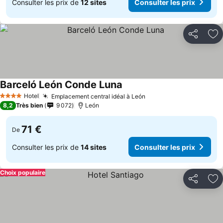
Consulter les prix de
12 sites
Consulter les prix
Partager
Aj
Barceló León Conde Luna
Consulter les prix
Hotel
Emplacement central idéal à León
Consulter les prix
4 Étoiles
8,2
Très bien
9 072
León
71 €
De
Consulter les prix de
14 sites
Consulter les prix
Choix populaire
Partager
Aj