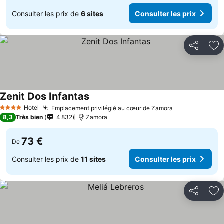
Consulter les prix de
6 sites
Consulter les prix
Partager
Aj
Zenit Dos Infantas
Consulter les prix
Hotel
Emplacement privilégié au cœur de Zamora
Consulter les
4 Étoiles
8,3
Très bien
4 832
Zamora
73 €
De
Consulter les prix de
11 sites
Consulter les prix
Partager
Aj