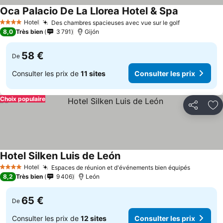
Oca Palacio De La Llorea Hotel & Spa
Consulter le
Hotel
Des chambres spacieuses avec vue sur le golf
Consulter l
4 Étoiles
8,0
Très bien
3 791
Gijón
58 €
De
Consulter les prix de
11 sites
Consulter les prix
Choix populaire
Partager
Aj
Hotel Silken Luis de León
Consulter les prix
Hotel
Espaces de réunion et d'événements bien équipés
Consulter
4 Étoiles
8,2
Très bien
9 406
León
65 €
De
Consulter les prix de
12 sites
Consulter les prix