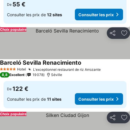
55 €
De
Consulter les prix de
12 sites
Consulter les prix
Choix populaire
Partager
Aj
Barceló Sevilla Renacimiento
Consulter les prix
Hotel
L'exceptionnel restaurant de riz Arrozante
Consulter les
5 Étoiles
8,8
Excellent
19 078
Séville
122 €
De
Consulter les prix de
11 sites
Consulter les prix
Choix populaire
Partager
Aj