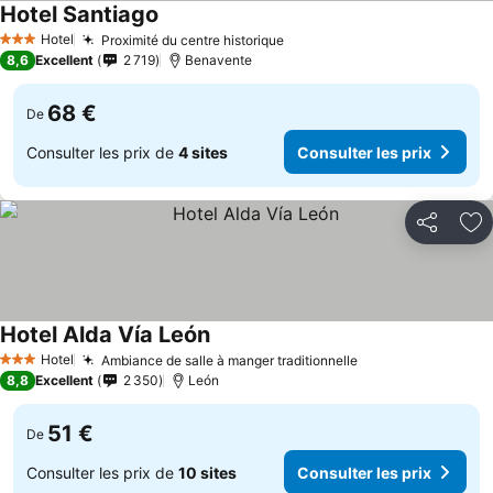
Hotel Santiago
Consulter les prix
Hotel
Proximité du centre historique
Consulter les prix
3 Étoiles
8,6
Excellent
2 719
Benavente
68 €
De
Consulter les prix de
4 sites
Consulter les prix
Partager
Aj
Hotel Alda Vía León
Consulter les prix
Hotel
Ambiance de salle à manger traditionnelle
Consulter les pr
3 Étoiles
8,8
Excellent
2 350
León
51 €
De
Consulter les prix de
10 sites
Consulter les prix