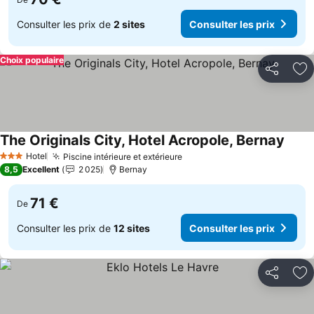
Consulter les prix de
2 sites
Consulter les prix
Choix populaire
Partager
Aj
The Originals City, Hotel Acropole, Bernay
Hotel
Piscine intérieure et extérieure
3 Étoiles
8,5
Excellent
2 025
Bernay
71 €
De
Consulter les prix de
12 sites
Consulter les prix
Partager
Aj