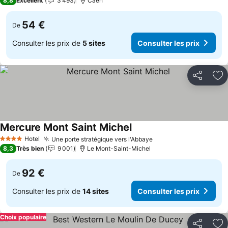
8,8
Excellent
3 493
Caen
54 €
De
Consulter les prix de
5 sites
Consulter les prix
Partager
Aj
Mercure Mont Saint Michel
Hotel
Une porte stratégique vers l'Abbaye
4 Étoiles
8,3
Très bien
9 001
Le Mont-Saint-Michel
92 €
De
Consulter les prix de
14 sites
Consulter les prix
Choix populaire