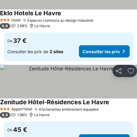
Eklo Hotels Le Havre
Hotel
Espaces communs au design industriel
3 Étoiles
6,6
2 681
Le Havre
37 €
De
Consulter les prix de
2 sites
Consulter les prix
Partager
Aj
Zenitude Hôtel-Résidences Le Havre
Appart'hôtel
Kitchenettes entièrement équipées
3 Étoiles
6,8
1 981
Le Havre
45 €
De