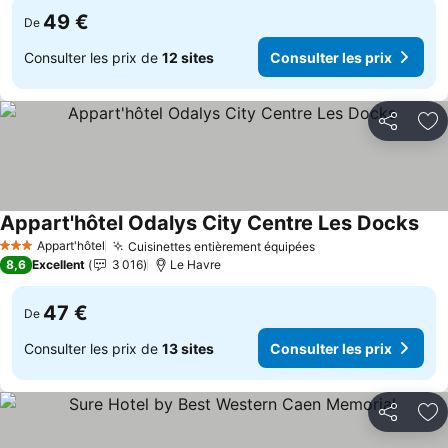
49 €
De
Consulter les prix de
12 sites
Consulter les prix
Partager
Aj
Appart'hôtel Odalys City Centre Les Docks
Appart'hôtel
Cuisinettes entièrement équipées
3 Étoiles
8,6
Excellent
3 016
Le Havre
47 €
De
Consulter les prix de
13 sites
Consulter les prix
Partager
Aj