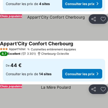
Consulter les prix de
4 sites
Consulter les prix
Choix populaire
Partager
Aj
Appart'City Confort Cherbourg
Appart'hôtel
Cuisinettes entièrement équipées
3 Étoiles
8,7
Excellent
3 301
Cherbourg-Octeville
44 €
De
Consulter les prix de
14 sites
Consulter les prix
Choix populaire
Partager
Aj