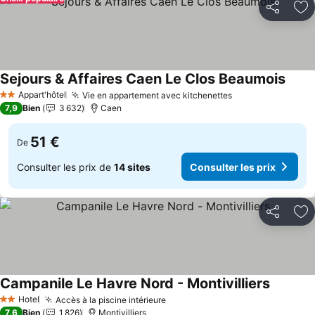
Partager
Aj
Sejours & Affaires Caen Le Clos Beaumois
Appart'hôtel
Vie en appartement avec kitchenettes
2 Étoiles
7,9
Bien
3 632
Caen
51 €
De
Consulter les prix de
14 sites
Consulter les prix
Partager
Aj
Campanile Le Havre Nord - Montivilliers
Hotel
Accès à la piscine intérieure
2 Étoiles
7,6
Bien
1 826
Montivilliers