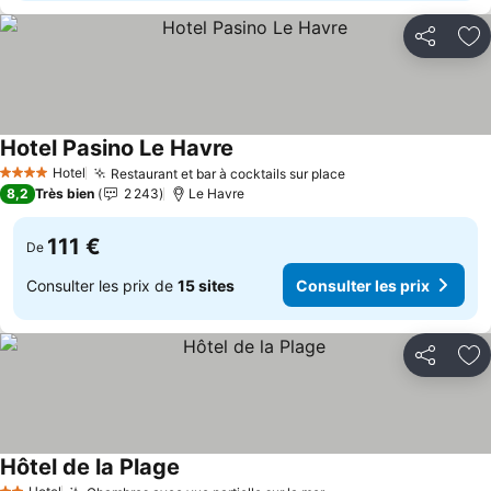
Partager
Aj
Hotel Pasino Le Havre
Hotel
Restaurant et bar à cocktails sur place
4 Étoiles
8,2
Très bien
2 243
Le Havre
111 €
De
Consulter les prix de
15 sites
Consulter les prix
Partager
Aj
Hôtel de la Plage