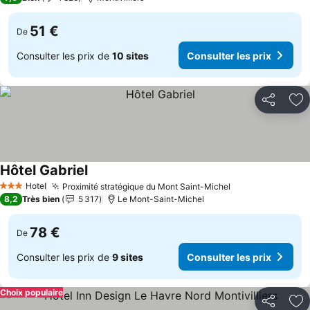
51 €
De
Consulter les prix de
10 sites
Consulter les prix
Partager
Aj
Hôtel Gabriel
Hotel
Proximité stratégique du Mont Saint-Michel
3 Étoiles
8,2
Très bien
5 317
Le Mont-Saint-Michel
78 €
De
Consulter les prix de
9 sites
Consulter les prix
Choix populaire
Partager
Aj