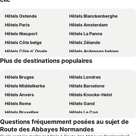
Hôtels Ostende
Hôtels Blanckenberghe
Hôtels Paris
Hôtels Amsterdam
Hôtels Nieuport
Hôtels La Panne
Hôtels Côte belge
Hôtels Zélande
Hôtels Côte d´Opale
Hôtels Ardennes belges
Plus de destinations populaires
Hôtels Belgique
Hôtels Majorque
Hôtels Bruges
Hôtels Londres
Hôtels Middelkerke
Hôtels Barcelone
Hôtels Anvers
Hôtels Knocke-Heist
Hôtels Rome
Hôtels Gand
Hôtels Bruxelles
Hôtels Le Coq
Questions fréquemment posées au sujet de
Hôtels Rotterdam
Hôtels Hasselt
Route des Abbayes Normandes
Hôtels Le Touquet-Paris-Plage
Hôtels Durbuy