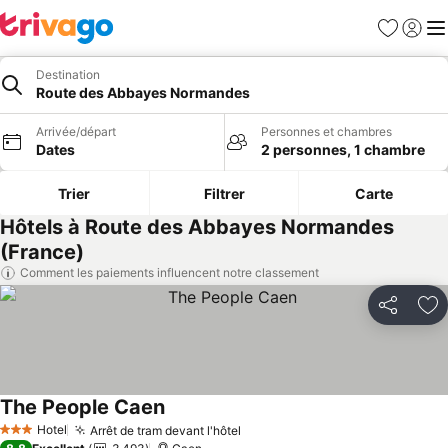
Favoris
Se con
Me
Destination
Route des Abbayes Normandes
Arrivée/départ
Personnes et chambres
Dates
2 personnes, 1 chambre
Trier
Filtrer
Carte
Hôtels à Route des Abbayes Normandes
(France)
Comment les paiements influencent notre classement
Partager
Aj
The People Caen
Hotel
Arrêt de tram devant l'hôtel
3 Étoiles