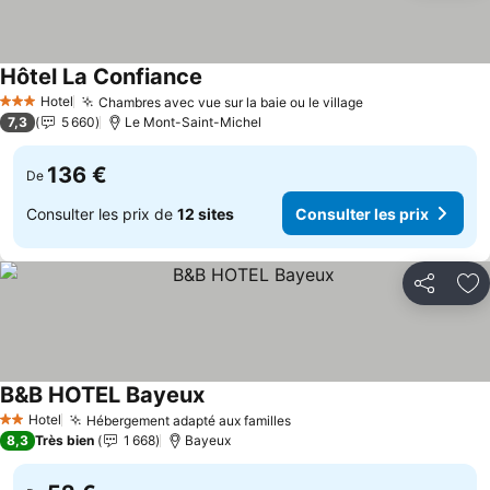
Hôtel La Confiance
Hotel
Chambres avec vue sur la baie ou le village
3 Étoiles
7,3
5 660
Le Mont-Saint-Michel
136 €
De
Consulter les prix de
12 sites
Consulter les prix
Partager
Aj
B&B HOTEL Bayeux
Hotel
Hébergement adapté aux familles
2 Étoiles
8,3
Très bien
1 668
Bayeux