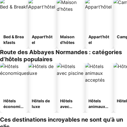
Bed & Brea
Appart'hôt
Maison
Appart’hôt
Camp
kfasts
el
d'hôtes
el
Route des Abbayes Normandes : catégories
d’hôtels populaires
Hôtels
Hôtels de
Hôtels
Hôtels
Hôtel
économiq
luxe
avec
animaux
ues
piscine
acceptés
Ces destinations incroyables ne sont qu’à un
clic