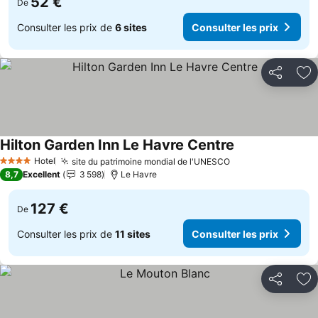
52 €
De
Consulter les prix de
6 sites
Consulter les prix
Partager
Aj
Hilton Garden Inn Le Havre Centre
Hotel
site du patrimoine mondial de l'UNESCO
4 Étoiles
8,7
Excellent
3 598
Le Havre
127 €
De
Consulter les prix de
11 sites
Consulter les prix
Partager
Aj