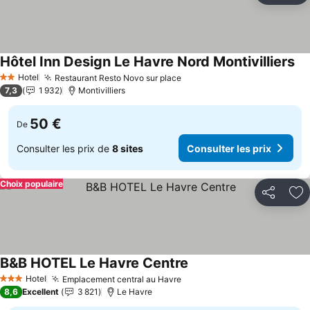
Hôtel Inn Design Le Havre Nord Montivilliers
Hotel
Restaurant Resto Novo sur place
2 Étoiles
7,3
1 932
Montivilliers
50 €
De
Consulter les prix de
8 sites
Consulter les prix
Choix populaire
Partager
Aj
B&B HOTEL Le Havre Centre
Hotel
Emplacement central au Havre
3 Étoiles
8,6
Excellent
3 821
Le Havre