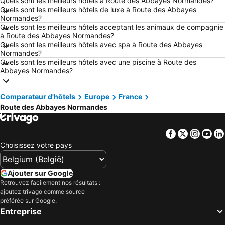
Quels sont les meilleurs hôtels à Route des Abbayes Normandes?
Hôtels Dunkerque
Hôtels Málaga
Quels sont les meilleurs hôtels de luxe à Route des Abbayes
Normandes?
Hôtels Maastricht
Hôtels La Haye
Quels sont les meilleurs hôtels acceptant les animaux de compagnie
Hôtels Boulogne-sur-Mer
Hôtels Luxembourg
à Route des Abbayes Normandes?
Quels sont les meilleurs hôtels avec spa à Route des Abbayes
Hôtels Espagne
Hôtels Ténérife
Normandes?
Quels sont les meilleurs hôtels avec une piscine à Route des
Hôtels France
Hôtels Ibiza
Abbayes Normandes?
Hôtels Normandie
Hôtels Italie
Hôtels Pays-Bas
Hôtels Lac de Garde
Comparateur d'hôtels
Europe
France
Hôtels Crète
Hôtels Île de Rhodes
Route des Abbayes Normandes
Hôtels Malte
Hôtels Costa Brava
Facebook
Twitter
Insta
Yo
Hôtels Bretagne
Hôtels Grèce
Choisissez votre pays
Hôtels Côte néerlandaise
Hôtels Turquie
Hôtels Sicile
Hôtels Forêt-Noire
Ajouter sur Google
Retrouvez facilement nos résultats :
ajoutez trivago comme source
préférée sur Google.
Entreprise