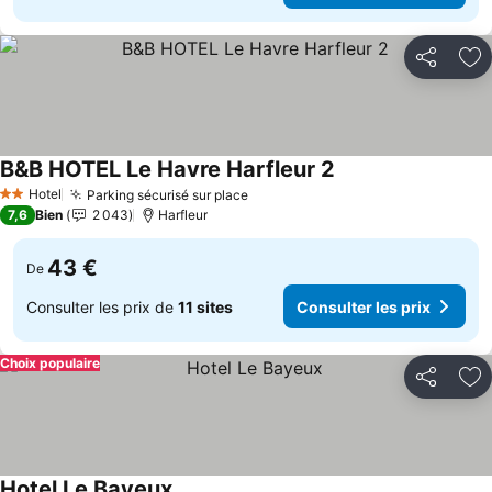
Partager
Aj
B&B HOTEL Le Havre Harfleur 2
Hotel
Parking sécurisé sur place
2 Étoiles
7,6
Bien
2 043
Harfleur
43 €
De
Consulter les prix de
11 sites
Consulter les prix
Choix populaire
Partager
Aj
Hotel Le Bayeux