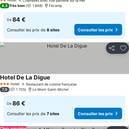
Hotel
Chambres avec vue partielle sur la mer
2 Étoiles
8,3
Très bien
1 848
Fécamp
84 €
De
Consulter les prix de
8 sites
Consulter les prix
Partager
Aj
Hotel De La Digue
Hotel
Restaurant de cuisine française
3 Étoiles
7,0
1 705
Le Mont-Saint-Michel
86 €
De
Consulter les prix de
7 sites
Consulter les prix
Choix populaire