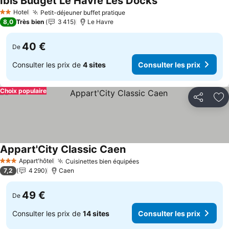
Ibis Budget Le Havre Les Docks
Hotel
Petit-déjeuner buffet pratique
2 Étoiles
8,0
Très bien
3 415
Le Havre
40 €
De
Consulter les prix de
4 sites
Consulter les prix
Choix populaire
Partager
Aj
Appart'City Classic Caen
Appart'hôtel
Cuisinettes bien équipées
3 Étoiles
7,2
4 290
Caen
49 €
De
Consulter les prix de
14 sites
Consulter les prix