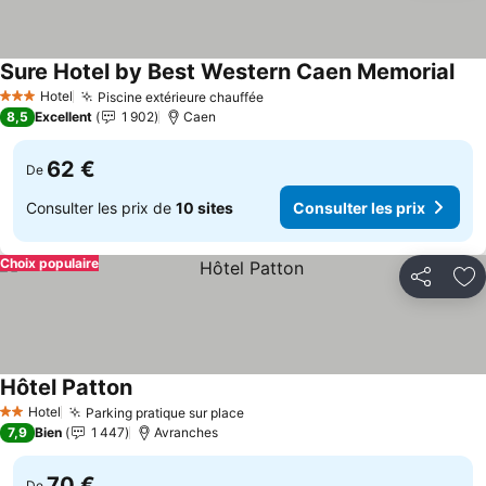
Sure Hotel by Best Western Caen Memorial
Hotel
Piscine extérieure chauffée
3 Étoiles
8,5
Excellent
1 902
Caen
62 €
De
Consulter les prix de
10 sites
Consulter les prix
Choix populaire
Partager
Aj
Hôtel Patton
Hotel
Parking pratique sur place
2 Étoiles
7,9
Bien
1 447
Avranches
70 €
De