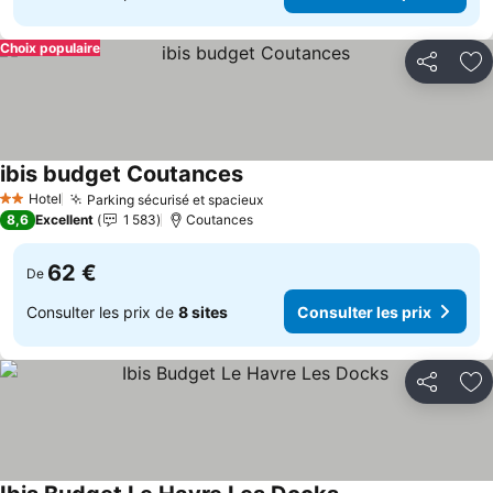
Choix populaire
Partager
Aj
ibis budget Coutances
Hotel
Parking sécurisé et spacieux
2 Étoiles
8,6
Excellent
1 583
Coutances
62 €
De
Consulter les prix de
8 sites
Consulter les prix
Partager
Aj