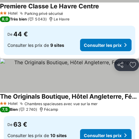
Premiere Classe Le Havre Centre
Hotel
Parking privé sécurisé
2 Étoiles
8,0
Très bien
5 043
Le Havre
44 €
De
Consulter les prix de
9 sites
Consulter les prix
Partager
Aj
The Originals Boutique, Hôtel Angleterre, Fécamp
Hotel
Chambres spacieuses avec vue sur la mer
2 Étoiles
7,5
Bien
2 740
Fécamp
63 €
De
Consulter les prix de
10 sites
Consulter les prix