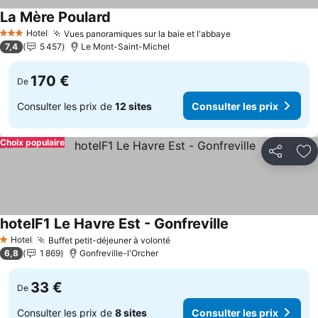
La Mère Poulard
Hotel
Vues panoramiques sur la baie et l'abbaye
3 Étoiles
7,4
5 457
Le Mont-Saint-Michel
170 €
De
Consulter les prix de
12 sites
Consulter les prix
Choix populaire
Partager
Aj
hotelF1 Le Havre Est - Gonfreville
Hotel
Buffet petit-déjeuner à volonté
1 Étoiles
6,8
1 869
Gonfreville-l'Orcher
33 €
De
Consulter les prix de
8 sites
Consulter les prix