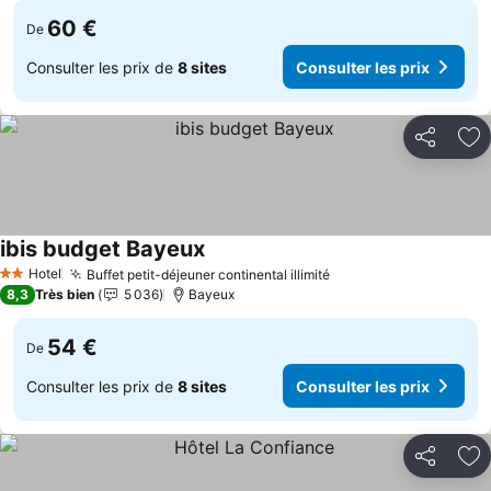
60 €
De
Consulter les prix de
8 sites
Consulter les prix
Partager
Aj
ibis budget Bayeux
Hotel
Buffet petit-déjeuner continental illimité
2 Étoiles
8,3
Très bien
5 036
Bayeux
54 €
De
Consulter les prix de
8 sites
Consulter les prix
Partager
Aj