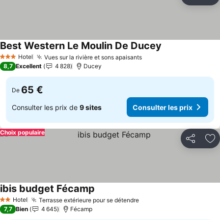
Partager
Aj
Best Western Le Moulin De Ducey
Hotel
Vues sur la rivière et sons apaisants
3 Étoiles
8,7
Excellent
4 828
Ducey
65 €
De
Consulter les prix de
9 sites
Consulter les prix
Choix populaire
Partager
Aj
ibis budget Fécamp
Hotel
Terrasse extérieure pour se détendre
2 Étoiles
7,7
Bien
4 645
Fécamp