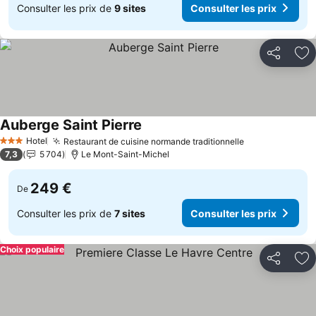
Consulter les prix de
9 sites
Consulter les prix
Partager
Aj
Auberge Saint Pierre
Hotel
Restaurant de cuisine normande traditionnelle
3 Étoiles
7,3
5 704
Le Mont-Saint-Michel
249 €
De
Consulter les prix de
7 sites
Consulter les prix
Choix populaire
Partager
Aj