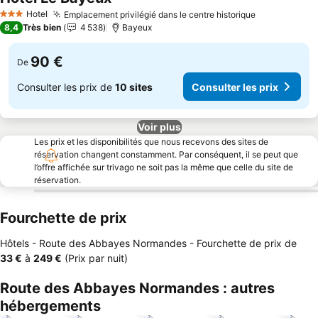
Hotel
Emplacement privilégié dans le centre historique
3 Étoiles
8,4
Très bien
4 538
Bayeux
90 €
De
Consulter les prix de
10 sites
Consulter les prix
Voir plus
Les prix et les disponibilités que nous recevons des sites de
réservation changent constamment. Par conséquent, il se peut que
l’offre affichée sur trivago ne soit pas la même que celle du site de
réservation.
Fourchette de prix
Hôtels - Route des Abbayes Normandes -
Fourchette de prix
de
‎33 €
à
‎249 €
(Prix par nuit)
Route des Abbayes Normandes : autres
hébergements