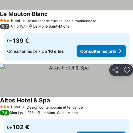
Le Mouton Blanc
Hotel
Restaurant de cuisine locale traditionnelle
3 Étoiles
6,7
5 157
Le Mont-Saint-Michel
139 €
De
Consulter les prix de
10 sites
Consulter les prix
Partager
Aj
Altos Hotel & Spa
Hotel
Design contemporain et tendance
3 Étoiles
7,8
Bien
1 275
Le Mont-Saint-Michel
102 €
De