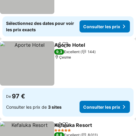
Sélectionnez des dates pour voir
Consulter les prix
les prix exacts
Aporte Hotel
Partager
Ajouter à mes favoris
9,3
Excellent
144
Çesme
97 €
De
Consulter les prix de
3 sites
Consulter les prix
Kefaluka Resort
Partager
Ajouter à mes favoris
5 Étoiles
8,8
Excellent
8 011