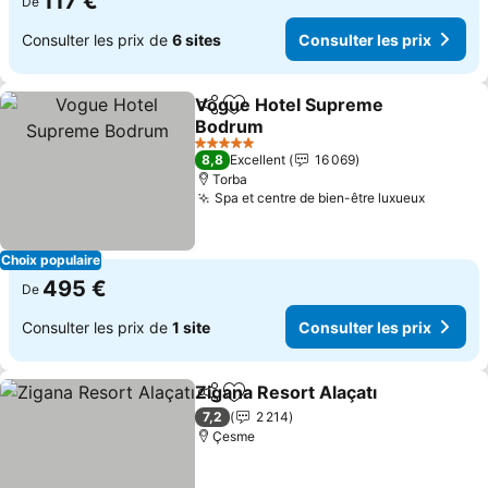
117 €
De
Consulter les prix de
6 sites
Consulter les prix
Vogue Hotel Supreme
Partager
Ajouter à mes favoris
Bodrum
5 Étoiles
8,8
Excellent
16 069
Torba
Spa et centre de bien-être luxueux
Choix populaire
495 €
De
Consulter les prix de
1 site
Consulter les prix
Zigana Resort Alaçatı
Partager
Ajouter à mes favoris
7,2
2 214
Çesme