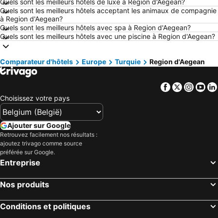
Quels sont les meilleurs hôtels de luxe à Region d'Aegean?
Quels sont les meilleurs hôtels acceptant les animaux de compagnie
Hôtels Le Touquet-Paris-Plage
Hôtels Dunkerque
à Region d'Aegean?
Hôtels Málaga
Hôtels Ardennes belges
Quels sont les meilleurs hôtels avec spa à Region d'Aegean?
Quels sont les meilleurs hôtels avec une piscine à Region d'Aegean?
Hôtels France
Hôtels Ténérife
Hôtels Majorque
Hôtels Ibiza
Comparateur d'hôtels
Europe
Turquie
Region d'Aegean
Hôtels Italie
Hôtels Normandie
Hôtels Pays-Bas
Hôtels Grèce
Facebook
Twitter
Insta
Yo
Hôtels Île de Rhodes
Hôtels Crète
Choisissez votre pays
Hôtels Lac de Garde
Hôtels Costa Brava
Hôtels Bretagne
Hôtels Mosel/ Saar
Ajouter sur Google
Retrouvez facilement nos résultats :
Hôtels Sicile
Hôtels Malte
ajoutez trivago comme source
Hôtels Grande Canarie
Hôtels Turquie
préférée sur Google.
Entreprise
Nos produits
Conditions et politiques