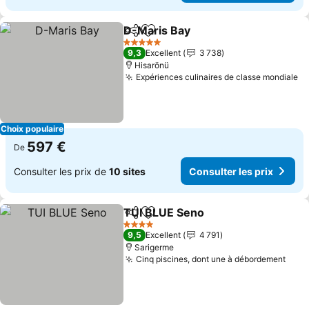
D-Maris Bay
Partager
Ajouter à mes favoris
5 Étoiles
9,3
Excellent
3 738
Hisarönü
Expériences culinaires de classe mondiale
Choix populaire
597 €
De
Consulter les prix de
10 sites
Consulter les prix
TUI BLUE Seno
Partager
Ajouter à mes favoris
4 Étoiles
9,5
Excellent
4 791
Sarigerme
Cinq piscines, dont une à débordement