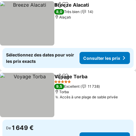
Breeze Alacati
Partager
Ajouter à mes favoris
8,0
Très bien
14
Alaçatı
Sélectionnez des dates pour voir
Consulter les prix
les prix exacts
Voyage Torba
Partager
Ajouter à mes favoris
5 Étoiles
9,5
Excellent
11 738
Torba
Accès à une plage de sable privée
1 649 €
De