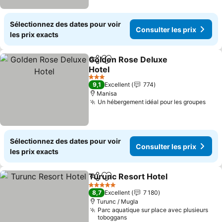
Sélectionnez des dates pour voir
Consulter les prix
les prix exacts
Golden Rose Deluxe
Partager
Ajouter à mes favoris
Hotel
3 Étoiles
9,1
Excellent
774
Manisa
Un hébergement idéal pour les groupes
Sélectionnez des dates pour voir
Consulter les prix
les prix exacts
Turunc Resort Hotel
Partager
Ajouter à mes favoris
5 Étoiles
8,7
Excellent
7 180
Turunc / Mugla
Parc aquatique sur place avec plusieurs
toboggans