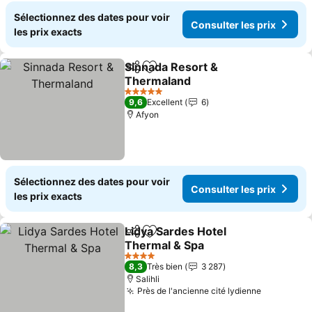
Sélectionnez des dates pour voir
Consulter les prix
les prix exacts
Sinnada Resort &
Partager
Ajouter à mes favoris
Thermaland
5 Étoiles
9,6
Excellent
6
Afyon
Sélectionnez des dates pour voir
Consulter les prix
les prix exacts
Lidya Sardes Hotel
Partager
Ajouter à mes favoris
Thermal & Spa
4 Étoiles
8,3
Très bien
3 287
Salihli
Près de l'ancienne cité lydienne