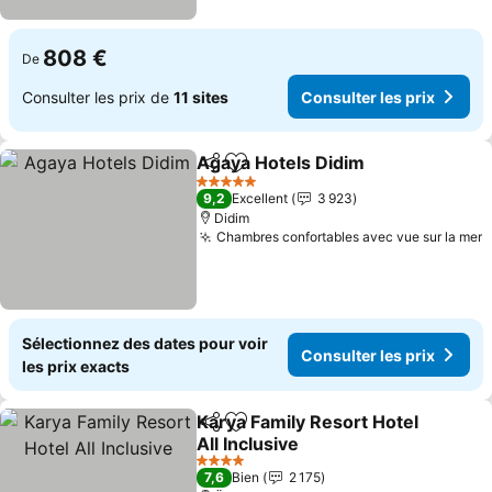
808 €
De
Consulter les prix de
11 sites
Consulter les prix
Agaya Hotels Didim
Partager
Ajouter à mes favoris
5 Étoiles
9,2
Excellent
3 923
Didim
Chambres confortables avec vue sur la mer
Sélectionnez des dates pour voir
Consulter les prix
les prix exacts
Karya Family Resort Hotel
Partager
Ajouter à mes favoris
All Inclusive
4 Étoiles
7,6
Bien
2 175