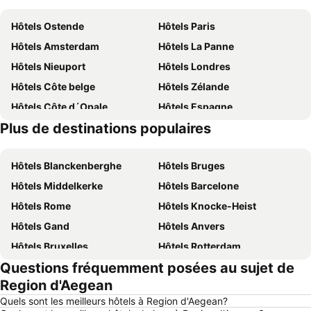
Hôtels Ostende
Hôtels Paris
Hôtels Amsterdam
Hôtels La Panne
Hôtels Nieuport
Hôtels Londres
Hôtels Côte belge
Hôtels Zélande
Hôtels Côte d´Opale
Hôtels Espagne
Plus de destinations populaires
Hôtels Belgique
Hôtels Luxembourg
Hôtels Blanckenberghe
Hôtels Bruges
Hôtels Middelkerke
Hôtels Barcelone
Hôtels Rome
Hôtels Knocke-Heist
Hôtels Gand
Hôtels Anvers
Hôtels Bruxelles
Hôtels Rotterdam
Questions fréquemment posées au sujet de
Hôtels Maastricht
Hôtels Durbuy
Region d'Aegean
Hôtels Hasselt
Hôtels New York
Quels sont les meilleurs hôtels à Region d'Aegean?
Hôtels Boulogne-sur-Mer
Hôtels Le Coq