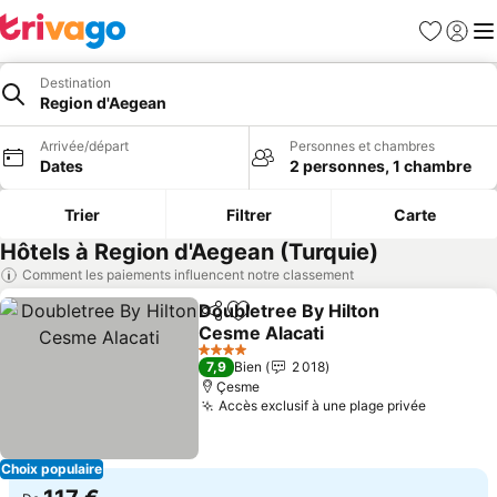
Favoris
Se con
Me
Destination
Region d'Aegean
Arrivée/départ
Personnes et chambres
Dates
2 personnes, 1 chambre
Trier
Filtrer
Carte
Hôtels à Region d'Aegean (Turquie)
Comment les paiements influencent notre classement
Doubletree By Hilton
Partager
Ajouter à mes favoris
Cesme Alacati
4 Étoiles
7,9
Bien
2 018
Çesme
Accès exclusif à une plage privée
Choix populaire