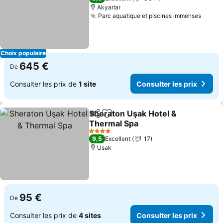
Akyarlar
Parc aquatique et piscines immenses
Choix populaire
645 €
De
Consulter les prix de
1 site
Consulter les prix
Sheraton Uşak Hotel &
Partager
Ajouter à mes favoris
Thermal Spa
4 Étoiles
9,5
Excellent
17
Usak
95 €
De
Consulter les prix de
4 sites
Consulter les prix