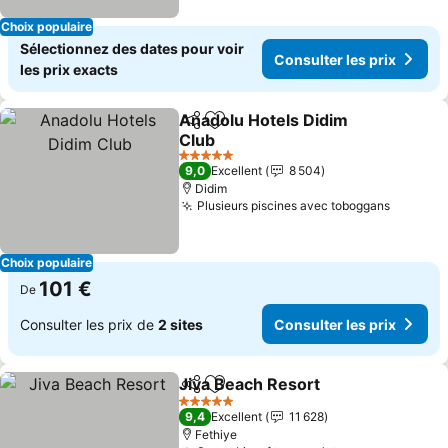
Choix populaire
Sélectionnez des dates pour voir
Consulter les prix
les prix exacts
Anadolu Hotels Didim
Partager
Ajouter à mes favoris
Club
5 Étoiles
9,0
Excellent
8 504
Didim
Plusieurs piscines avec toboggans
Choix populaire
101 €
De
Consulter les prix de
2 sites
Consulter les prix
Jiva Beach Resort
Partager
Ajouter à mes favoris
5 Étoiles
9,4
Excellent
11 628
Fethiye