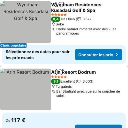
Wyndham Residences
Partager
Ajouter à mes favoris
Kusadasi Golf & Spa
5 Étoiles
8,4
Très bien
3 677
Söke
Cadre naturel immersif avec des vues
panoramiques
Choix populaire
Sélectionnez des dates pour voir
Consulter les prix
les prix exacts
Arin Resort Bodrum
Partager
Ajouter à mes favoris
5 Étoiles
9,1
Excellent
3 003
Turgutreis
Bar Starlight avec vue sur le coucher de
soleil
117 €
De