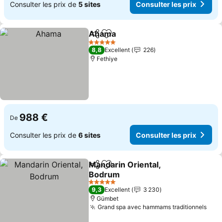
Consulter les prix de
5 sites
Consulter les prix
Ahama
Partager
Ajouter à mes favoris
5 Étoiles
8,8
Excellent
226
Fethiye
988 €
De
Consulter les prix de
6 sites
Consulter les prix
Mandarin Oriental,
Partager
Ajouter à mes favoris
Bodrum
5 Étoiles
9,3
Excellent
3 230
Gümbet
Grand spa avec hammams traditionnels