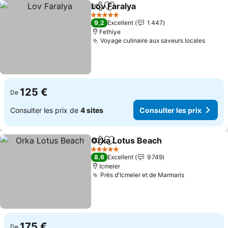
Lov Faralya
Partager
Ajouter à mes favoris
5 Étoiles
9,2
Excellent
1 447
Fethiye
Voyage culinaire aux saveurs locales
125 €
De
Consulter les prix de
4 sites
Consulter les prix
Orka Lotus Beach
Partager
Ajouter à mes favoris
5 Étoiles
8,6
Excellent
9 749
Icmeler
Près d'Icmeler et de Marmaris
175 €
De