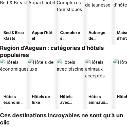
Bed & Brea
Appart'hôt
Complexe
Auberge
Mais
kfasts
el
s
de
d'hô
touristique
jeunesse
Region d'Aegean : catégories d’hôtels
s
populaires
Hôtels
Hôtels de
Hôtels
Hôtels
Hôtel
économiq
luxe
avec
animaux
ues
piscine
acceptés
Ces destinations incroyables ne sont qu’à un
clic