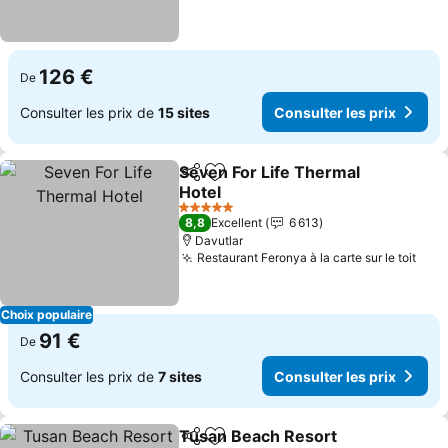
126 €
De
Consulter les prix de
15 sites
Consulter les prix
Seven For Life Thermal
Partager
Ajouter à mes favoris
Hotel
5 Étoiles
8,8
Excellent
6 613
Davutlar
Restaurant Feronya à la carte sur le toit
Choix populaire
91 €
De
Consulter les prix de
7 sites
Consulter les prix
Tusan Beach Resort
Partager
Ajouter à mes favoris