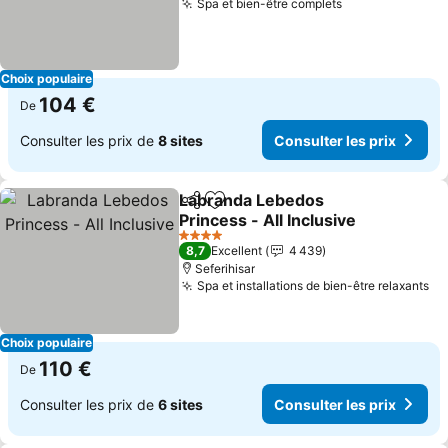
Spa et bien-être complets
Choix populaire
104 €
De
Consulter les prix de
8 sites
Consulter les prix
Labranda Lebedos
Partager
Ajouter à mes favoris
Princess - All Inclusive
4 Étoiles
8,7
Excellent
4 439
Seferihisar
Spa et installations de bien-être relaxants
Choix populaire
110 €
De
Consulter les prix de
6 sites
Consulter les prix