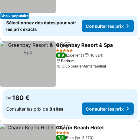
Choix populaire
Sélectionnez des dates pour voir
Consulter les prix
les prix exacts
Greenbay Resort & Spa
Partager
Ajouter à mes favoris
5 Étoiles
8,9
Excellent
10 824
Bodrum
Club pour enfants familial
180 €
De
Consulter les prix de
8 sites
Consulter les prix
Charm Beach Hotel
Partager
Ajouter à mes favoris
4 Étoiles
7,8
Bien
3 270