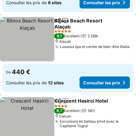
Consulter les prix de
6 sites
Consulter les prix
Biblos Beach Resort
Partager
Ajouter à mes favoris
Alaçatı
5 Étoiles
9,1
Excellent
2 299
Alaçatı
Luxueux spa et centre de bien-être Alatia
440 €
De
Consulter les prix de
12 sites
Consulter les prix
Crescent Hasirci Hotel
Partager
Ajouter à mes favoris
4 Étoiles
9,7
Excellent
581
Dalyan
Excursions en bateau privé avec le
Capitaine Tugrul