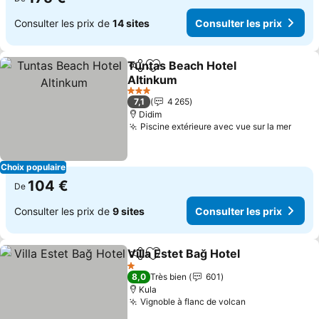
Consulter les prix de
14 sites
Consulter les prix
Tuntas Beach Hotel
Partager
Ajouter à mes favoris
Altinkum
3 Étoiles
7,1
4 265
Didim
Piscine extérieure avec vue sur la mer
Choix populaire
104 €
De
Consulter les prix de
9 sites
Consulter les prix
Villa Estet Bağ Hotel
Partager
Ajouter à mes favoris
1 Étoiles
8,0
Très bien
601
Kula
Vignoble à flanc de volcan