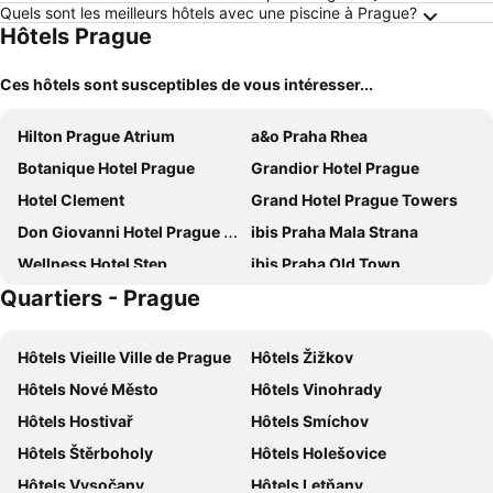
Quels sont les meilleurs hôtels avec une piscine à Prague?
Hôtels Prague
Ces hôtels sont susceptibles de vous intéresser...
Hilton Prague Atrium
a&o Praha Rhea
Botanique Hotel Prague
Grandior Hotel Prague
Hotel Clement
Grand Hotel Prague Towers
Don Giovanni Hotel Prague - Great Hotels of The World
ibis Praha Mala Strana
Wellness Hotel Step
ibis Praha Old Town
Quartiers - Prague
Hotel Relax Inn
Hermitage Hotel Prague
Hotel Duo
Hotel Golf Prague
Hôtels Vieille Ville de Prague
Hôtels Žižkov
Quentin Prague Hotel
Exe City Park
Hôtels Nové Město
Hôtels Vinohrady
Stages Hotel Prague, A Tribute Portfolio Hotel
Red & Blue Design Hotel Prague
Hôtels Hostivař
Hôtels Smíchov
The Cloud One Prague
Hotel Royal Prague
Hôtels Štěrboholy
Hôtels Holešovice
Hotel Bologna
Hotel KINGS COURT
Hôtels Vysočany
Hôtels Letňany
Eurostars Thalia
Occidental Praha Five