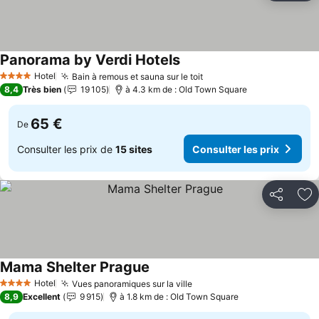
Panorama by Verdi Hotels
Consulter les prix
Hotel
Bain à remous et sauna sur le toit
Consulter les prix
4 Étoiles
8,4
Très bien
19 105
à 4.3 km de : Old Town Square
65 €
De
Consulter les prix de
15 sites
Consulter les prix
Partager
Aj
Mama Shelter Prague
Consulter les prix
Hotel
Vues panoramiques sur la ville
Consulter les prix
4 Étoiles
8,9
Excellent
9 915
à 1.8 km de : Old Town Square