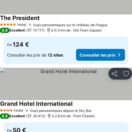
The President
Consulter les prix
Hotel
Vues panoramiques sur le château de Prague
Consulter l
5 Étoiles
8,8
Excellent
10 117
à 0.5 km de : Old Town Square
124 €
De
Consulter les prix de
12 sites
Consulter les prix
Partager
Aj
Grand Hotel International
Consulter les prix
Hotel
Vues panoramiques depuis le Sky Bar
Consulter les prix
4 Étoiles
8,8
Excellent
25 412
à 2.8 km de : Pont Charles
50 €
De