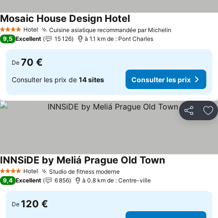
Mosaic House Design Hotel
Consulter les prix
Hotel
Cuisine asiatique recommandée par Michelin
Consulter les
4 Étoiles
9,5
Excellent
15 126
à 1.1 km de : Pont Charles
70 €
De
Consulter les prix de
14 sites
Consulter les prix
Partager
Aj
INNSiDE by Meliá Prague Old Town
Consulter les 
Hotel
Studio de fitness moderne
Consulter les prix
4 Étoiles
9,4
Excellent
6 856
à 0.8 km de : Centre-ville
120 €
De