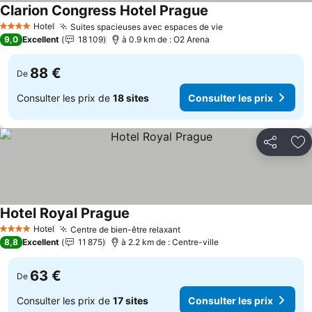
Clarion Congress Hotel Prague
Consulter les prix
Hotel
Suites spacieuses avec espaces de vie
Consulter les pri
4 Étoiles
9,0
Excellent
18 109
à 0.9 km de : O2 Arena
88 €
De
Consulter les prix de
18 sites
Consulter les prix
Partager
Aj
Hotel Royal Prague
Consulter les prix
Hotel
Centre de bien-être relaxant
Consulter les prix
4 Étoiles
8,8
Excellent
11 875
à 2.2 km de : Centre-ville
63 €
De
Consulter les prix de
17 sites
Consulter les prix