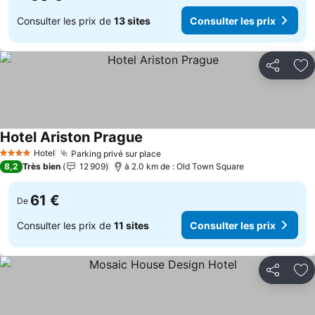
Consulter les prix de
13 sites
Consulter les prix
Partager
Aj
Hotel Ariston Prague
Consulter les prix
Hotel
Parking privé sur place
Consulter les prix
4 Étoiles
8,2
Très bien
12 909
à 2.0 km de : Old Town Square
61 €
De
Consulter les prix de
11 sites
Consulter les prix
Partager
Aj