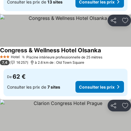
Consulter les prix de
13 sites
Consulter les prix
Partager
Aj
Congress & Wellness Hotel Olsanka
Consulter les
Hotel
Piscine intérieure professionnelle de 25 mètres
Consulter les
3 Étoiles
7,4
16 257
à 2.6 km de : Old Town Square
62 €
De
Consulter les prix de
7 sites
Consulter les prix
Partager
Aj