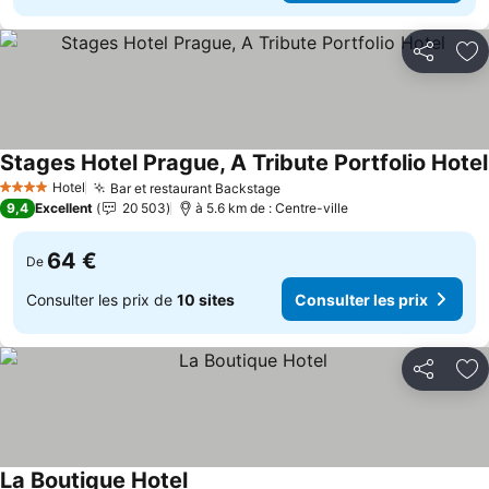
Partager
Aj
Stages Hotel Prague, A Tribute Portfolio Hotel
Hotel
Bar et restaurant Backstage
Consulter les prix
4 Étoiles
9,4
Excellent
20 503
à 5.6 km de : Centre-ville
64 €
De
Consulter les prix de
10 sites
Consulter les prix
Partager
Aj
La Boutique Hotel