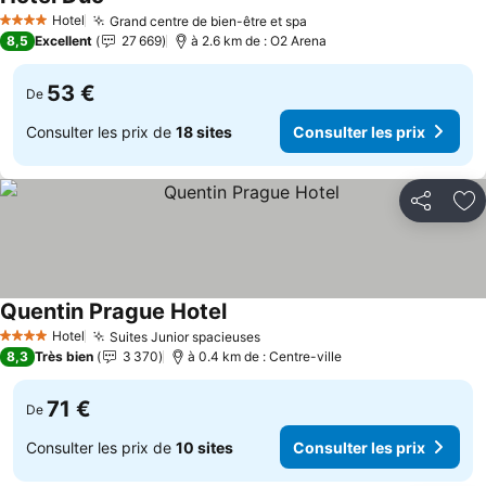
Consulter les prix
Hotel
Grand centre de bien-être et spa
Consulter les prix
4 Étoiles
8,5
Excellent
27 669
à 2.6 km de : O2 Arena
53 €
De
Consulter les prix de
18 sites
Consulter les prix
Partager
Aj
Quentin Prague Hotel
Consulter les prix
Hotel
Suites Junior spacieuses
Consulter les prix
4 Étoiles
8,3
Très bien
3 370
à 0.4 km de : Centre-ville
71 €
De
Consulter les prix de
10 sites
Consulter les prix