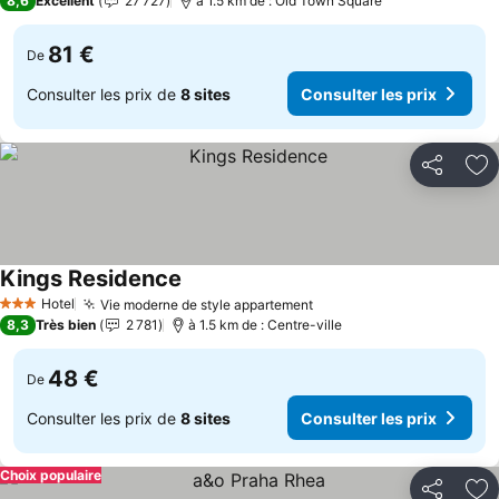
8,6
Excellent
27 727
à 1.5 km de : Old Town Square
81 €
De
Consulter les prix de
8 sites
Consulter les prix
Partager
Aj
Kings Residence
Consulter les prix
Hotel
Vie moderne de style appartement
Consulter les prix
3 Étoiles
8,3
Très bien
2 781
à 1.5 km de : Centre-ville
48 €
De
Consulter les prix de
8 sites
Consulter les prix
Choix populaire