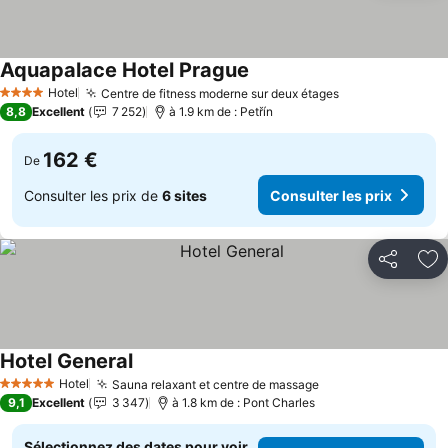
Aquapalace Hotel Prague
Consulter les prix
Hotel
Centre de fitness moderne sur deux étages
Consulter les 
4 Étoiles
8,8
Excellent
7 252
à 1.9 km de : Petřín
162 €
De
Consulter les prix de
6 sites
Consulter les prix
Partager
Aj
Hotel General
Consulter les prix
Hotel
Sauna relaxant et centre de massage
Consulter les pri
5 Étoiles
9,1
Excellent
3 347
à 1.8 km de : Pont Charles
Sélectionnez des dates pour voir