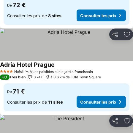
72 €
De
Consulter les prix de
8 sites
Consulter les prix
Partager
Aj
Adria Hotel Prague
Consulter les prix
Hotel
Vues paisibles sur le jardin franciscain
Consulter les prix
4 Étoiles
8,1
Très bien
3 741
à 0.6 km de : Old Town Square
71 €
De
Consulter les prix de
11 sites
Consulter les prix
Partager
Aj