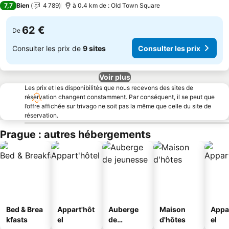
7,7
Bien
4 789
à 0.4 km de : Old Town Square
62 €
De
Consulter les prix de
9 sites
Consulter les prix
Voir plus
Les prix et les disponibilités que nous recevons des sites de
réservation changent constamment. Par conséquent, il se peut que
l’offre affichée sur trivago ne soit pas la même que celle du site de
réservation.
Prague : autres hébergements
Bed & Brea
Appart'hôt
Auberge
Maison
Appa
kfasts
el
de
d'hôtes
el