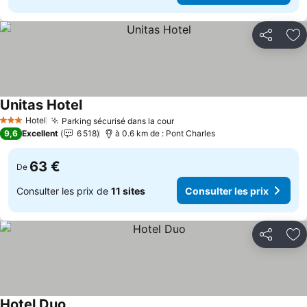
Partager
Aj
Unitas Hotel
Consulter les prix
Hotel
Parking sécurisé dans la cour
Consulter les prix
3 Étoiles
9,6
Excellent
6 518
à 0.6 km de : Pont Charles
63 €
De
Consulter les prix de
11 sites
Consulter les prix
Partager
Aj
Hotel Duo