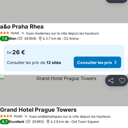
Partager
Aj
a&o Praha Rhea
Consulter les prix
Hotel
Vues modernes sur la ville depuis les hauteurs
Consulter les
3 Étoiles
7,8
Bien
38 908
à 2.7 km de : O2 Arena
26 €
De
Consulter les prix de
12 sites
Consulter les prix
Partager
Aj
Grand Hotel Prague Towers
Consulter les prix
Hotel
Vues emblématiques sur la ville depuis les hauteurs
Consulte
4 Étoiles
8,7
Excellent
29 883
à 2.9 km de : Old Town Square