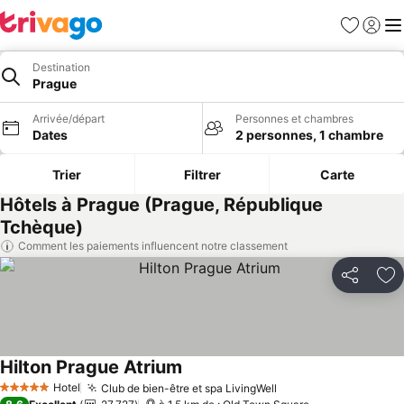
Favoris
Se con
Me
Destination
Prague
Arrivée/départ
Personnes et chambres
Dates
2 personnes, 1 chambre
Trier
Filtrer
Carte
Hôtels à Prague (Prague, République
Tchèque)
Comment les paiements influencent notre classement
Partager
Aj
Hilton Prague Atrium
Consulter les prix
Hotel
Club de bien-être et spa LivingWell
Consulter les prix
5 Étoiles