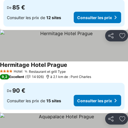
85 €
De
Consulter les prix de
12 sites
Consulter les prix
Partager
Aj
Hermitage Hotel Prague
Consulter les prix
Hotel
Restaurant et grill Type
Consulter les prix
4 Étoiles
9,2
Excellent
14 926
à 2.1 km de : Pont Charles
90 €
De
Consulter les prix de
15 sites
Consulter les prix
Partager
Aj