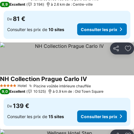
4 Étoiles
8,9
Excellent
3 194
à 2.6 km de : Centre-ville
81 €
De
Consulter les prix de
10 sites
Consulter les prix
Partager
Aj
NH Collection Prague Carlo IV
Consulter les prix
Hotel
Piscine voûtée intérieure chauffée
Consulter les prix
5 Étoiles
9,0
Excellent
10 525
à 0.9 km de : Old Town Square
139 €
De
Consulter les prix de
15 sites
Consulter les prix