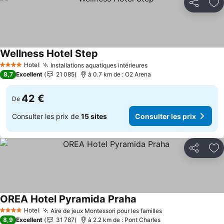
Partager
Aj
Wellness Hotel Step
Consulter les prix
Hotel
Installations aquatiques intérieures
Consulter les prix
4 Étoiles
8,7
Excellent
21 085
à 0.7 km de : O2 Arena
42 €
De
Consulter les prix de
15 sites
Consulter les prix
Partager
Aj
OREA Hotel Pyramida Praha
Consulter les prix
Hotel
Aire de jeux Montessori pour les familles
Consulter les pr
4 Étoiles
8,9
Excellent
31 787
à 2.2 km de : Pont Charles