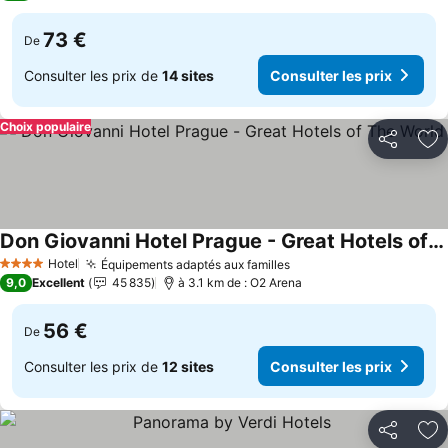
73 €
De
Consulter les prix de
14 sites
Consulter les prix
Choix populaire
Partager
Aj
Don Giovanni Hotel Prague - Great Hotels of The World
Consulter les prix
Hotel
Équipements adaptés aux familles
Consulter les prix
4 Étoiles
9,0
Excellent
45 835
à 3.1 km de : O2 Arena
56 €
De
Consulter les prix de
12 sites
Consulter les prix
Partager
Aj