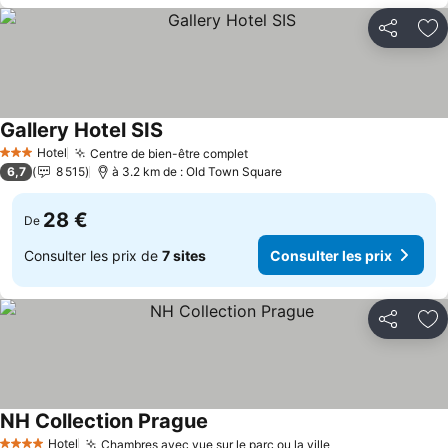
Partager
Aj
Gallery Hotel SIS
Consulter les prix
Hotel
Centre de bien-être complet
Consulter les prix
3 Étoiles
6,7
8 515
à 3.2 km de : Old Town Square
28 €
De
Consulter les prix de
7 sites
Consulter les prix
Partager
Aj
NH Collection Prague
Consulter les prix
Hotel
Chambres avec vue sur le parc ou la ville
Consulter les pr