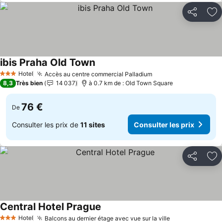
Partager
Aj
ibis Praha Old Town
Consulter les prix
Hotel
Accès au centre commercial Palladium
Consulter les prix
3 Étoiles
8,3
Très bien
14 037
à 0.7 km de : Old Town Square
76 €
De
Consulter les prix de
11 sites
Consulter les prix
Partager
Aj
Central Hotel Prague
Consulter les prix
Hotel
Balcons au dernier étage avec vue sur la ville
Consulter les 
3 Étoiles