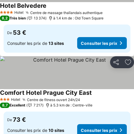
Hotel Belvedere
Consulter les prix
Hotel
Centre de massage thaïlandais authentique
Consulter les 
4 Étoiles
8,2
Très bien
13 374
à 1.4 km de : Old Town Square
53 €
De
Consulter les prix de
13 sites
Consulter les prix
Partager
Aj
Comfort Hotel Prague City East
Consulter les prix
Hotel
Centre de fitness ouvert 24h/24
Consulter les prix
3 Étoiles
8,7
Excellent
7 217
à 5.3 km de : Centre-ville
73 €
De
Consulter les prix de
10 sites
Consulter les prix