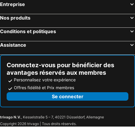
Entreprise
Mariánské Lázné, Karlovy Vary Hôtels
Špindleruv Mlýn, Hradec Králové Hôtels
Cesky Krumlov / Krumau, Bohême du Sud Hôtels
Lipno nad Vltavou, Bohême du Sud Hôtels
Nos produits
Conditions et politiques
Assistance
Connectez-vous pour bénéficier des
avantages réservés aux membres
Personnalisez votre expérience
Offres fidélité et Prix membres
Se connecter
trivago N.V.
, Kesselstraße 5 – 7, 40221 Düsseldorf, Allemagne
Copyright 2026 trivago | Tous droits réservés.