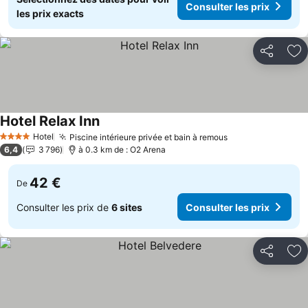
Consulter les prix
les prix exacts
Partager
Aj
Hotel Relax Inn
Consulter les prix
Hotel
Piscine intérieure privée et bain à remous
Consulter les p
4 Étoiles
6,4
3 796
à 0.3 km de : O2 Arena
42 €
De
Consulter les prix de
6 sites
Consulter les prix
Partager
Aj