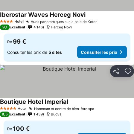
Iberostar Waves Herceg Novi
Hotel
Vues panoramiques sur la baie de Kotor
4 Étoiles
9,1
Excellent
4 146
Herceg Novi
99 €
De
Consulter les prix de
5 sites
Consulter les prix
Partager
Aj
Boutique Hotel Imperial
Hotel
Hammam et centre de bien-être spa
5 Étoiles
9,5
Excellent
1 439
Budva
100 €
De