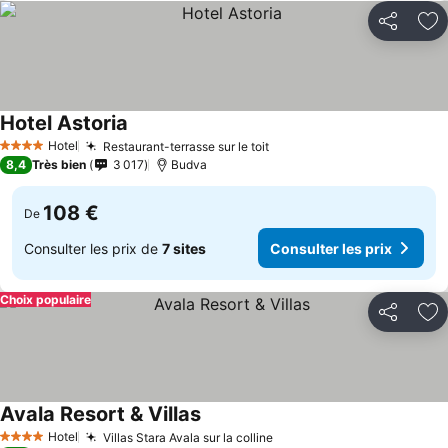
Partager
Aj
Hotel Astoria
Hotel
Restaurant-terrasse sur le toit
4 Étoiles
8,4
Très bien
3 017
Budva
108 €
De
Consulter les prix de
7 sites
Consulter les prix
Choix populaire
Partager
Aj
Avala Resort & Villas
Hotel
Villas Stara Avala sur la colline
4 Étoiles