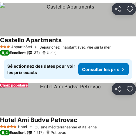
Partager
Aj
Castello Apartments
Appart'hôtel
Séjour chez l'habitant avec vue sur la mer
3 Étoiles
9,4
Excellent
37
Ulcinj
Sélectionnez des dates pour voir
Consulter les prix
les prix exacts
Choix populaire
Partager
Aj
Hotel Ami Budva Petrovac
Hotel
Cuisine méditerranéenne et italienne
5 Étoiles
9,2
Excellent
1 517
Petrovac