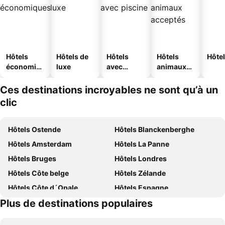
Hôtels
Hôtels de
Hôtels
Hôtels
Hôtel
économiq
luxe
avec
animaux
ues
piscine
acceptés
Ces destinations incroyables ne sont qu’à un
clic
Hôtels Ostende
Hôtels Blanckenberghe
Hôtels Amsterdam
Hôtels La Panne
Hôtels Bruges
Hôtels Londres
Hôtels Côte belge
Hôtels Zélande
Hôtels Côte d´Opale
Hôtels Espagne
Plus de destinations populaires
Hôtels Belgique
Hôtels Ardennes belges