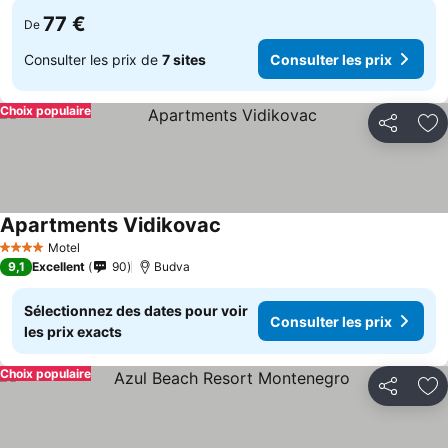
77 €
De
Consulter les prix de
7 sites
Consulter les prix
Choix populaire
Partager
Aj
Apartments Vidikovac
Motel
4 Étoiles
9,1
Excellent
90
Budva
Sélectionnez des dates pour voir
Consulter les prix
les prix exacts
Choix populaire
Partager
Aj