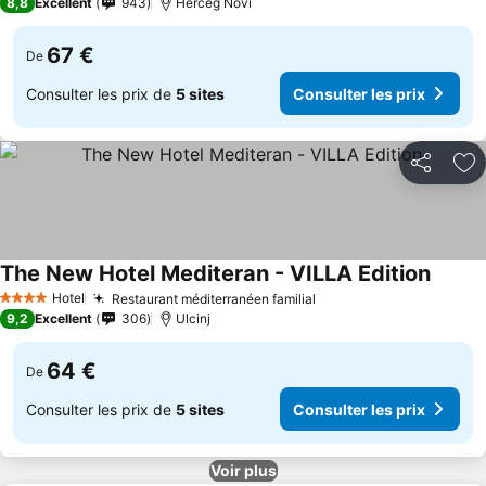
8,8
Excellent
943
Herceg Novi
67 €
De
Consulter les prix de
5 sites
Consulter les prix
Partager
Aj
The New Hotel Mediteran - VILLA Edition
Hotel
Restaurant méditerranéen familial
4 Étoiles
9,2
Excellent
306
Ulcinj
64 €
De
Consulter les prix de
5 sites
Consulter les prix
Voir plus