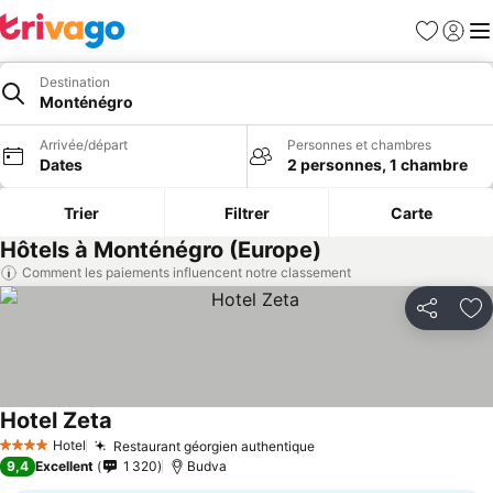
Favoris
Se con
Me
Destination
Monténégro
Arrivée/départ
Personnes et chambres
Dates
2 personnes, 1 chambre
Trier
Filtrer
Carte
Hôtels à Monténégro (Europe)
Comment les paiements influencent notre classement
Partager
Aj
Hotel Zeta
Hotel
Restaurant géorgien authentique
4 Étoiles
9,4
Excellent
1 320
Budva