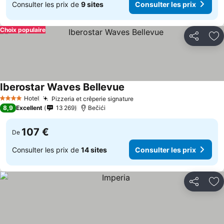
Consulter les prix de
9 sites
Consulter les prix
Choix populaire
Partager
Aj
Iberostar Waves Bellevue
Hotel
Pizzeria et crêperie signature
4 Étoiles
8,9
Excellent
13 269
Bečići
107 €
De
Consulter les prix de
14 sites
Consulter les prix
Partager
Aj