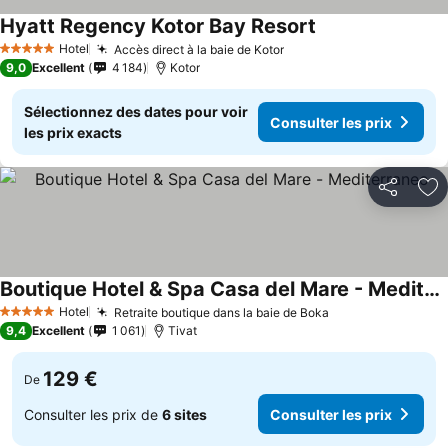
Hyatt Regency Kotor Bay Resort
Hotel
Accès direct à la baie de Kotor
5 Étoiles
9,0
Excellent
4 184
Kotor
Sélectionnez des dates pour voir
Consulter les prix
les prix exacts
Partager
Aj
Boutique Hotel & Spa Casa del Mare - Mediterraneo
Hotel
Retraite boutique dans la baie de Boka
5 Étoiles
9,4
Excellent
1 061
Tivat
129 €
De
Consulter les prix de
6 sites
Consulter les prix