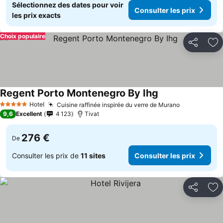
Sélectionnez des dates pour voir
Consulter les prix
les prix exacts
Choix populaire
Partager
Aj
Regent Porto Montenegro By Ihg
Hotel
Cuisine raffinée inspirée du verre de Murano
5 Étoiles
9,6
Excellent
4 123
Tivat
276 €
De
Consulter les prix de
11 sites
Consulter les prix
Partager
Aj