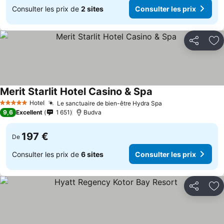
Consulter les prix de
2 sites
Consulter les prix
Partager
Aj
Merit Starlit Hotel Casino & Spa
Hotel
Le sanctuaire de bien-être Hydra Spa
5 Étoiles
9,6
Excellent
1 651
Budva
197 €
De
Consulter les prix de
6 sites
Consulter les prix
Partager
Aj