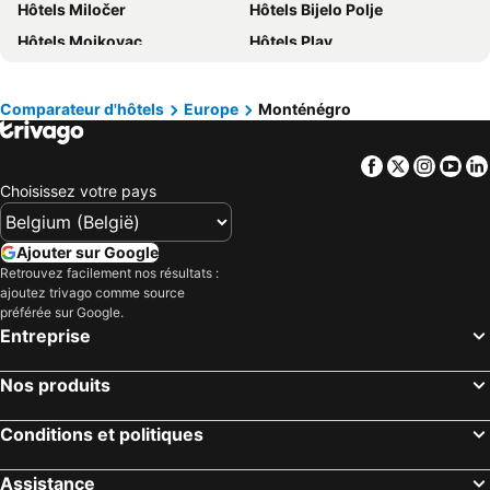
Hôtels Miločer
Hôtels Bijelo Polje
Hôtels Bretagne
Hôtels Mosel/ Saar
Hôtels Mojkovac
Hôtels Plav
Hôtels Sicile
Hôtels Malte
Hôtels Cetinje
Hôtels Berane
Hôtels Grande Canarie
Hôtels Turquie
Hôtels Risan
Hôtels Plužine
Comparateur d'hôtels
Europe
Monténégro
Hôtels Danilovgrad
Hôtels Andrijevica
Facebook
Twitter
Insta
Yo
Hôtels Rožaje
Hôtels Šavnik
Choisissez votre pays
Hôtels Pljevlja
Ajouter sur Google
Retrouvez facilement nos résultats :
ajoutez trivago comme source
préférée sur Google.
Entreprise
Nos produits
Conditions et politiques
Assistance