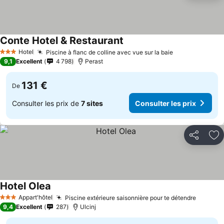
Conte Hotel & Restaurant
Hotel
Piscine à flanc de colline avec vue sur la baie
3 Étoiles
9,1
Excellent
4 798
Perast
131 €
De
Consulter les prix de
7 sites
Consulter les prix
Partager
Aj
Hotel Olea
Appart'hôtel
Piscine extérieure saisonnière pour te détendre
3 Étoiles
9,4
Excellent
287
Ulcinj