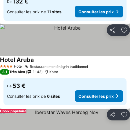
132 €
De
Consulter les prix de
11 sites
Consulter les prix
Partager
Aj
Hotel Aruba
Hotel
Restaurant monténégrin traditionnel
4 Étoiles
8,1
Très bien
1 143
Kotor
53 €
De
Consulter les prix de
6 sites
Consulter les prix
Choix populaire
Partager
Aj