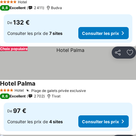
Hotel
5 Étoiles
8,8
Excellent
2 411
Budva
132 €
De
Consulter les prix de
7 sites
Consulter les prix
Choix populaire
Partager
Aj
Hotel Palma
Hotel
Plage de galets privée exclusive
4 Étoiles
8,6
Excellent
2 702
Tivat
97 €
De
Consulter les prix de
4 sites
Consulter les prix