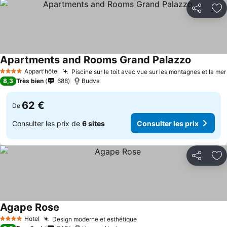
Partager
Aj
Apartments and Rooms Grand Palazzo
Appart'hôtel
Piscine sur le toit avec vue sur les montagnes et la mer
4 Étoiles
8,3
Très bien
688
Budva
62 €
De
Consulter les prix de
6 sites
Consulter les prix
Partager
Aj
Agape Rose
Hotel
Design moderne et esthétique
4 Étoiles