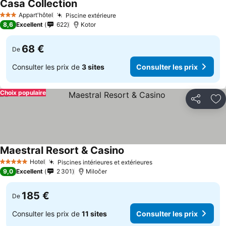
Casa Collection
Appart'hôtel
Piscine extérieure
3 Étoiles
8,6
Excellent
622
Kotor
68 €
De
Consulter les prix de
3 sites
Consulter les prix
Choix populaire
Partager
Aj
Maestral Resort & Casino
Hotel
Piscines intérieures et extérieures
5 Étoiles
9,0
Excellent
2 301
Miločer
185 €
De
Consulter les prix de
11 sites
Consulter les prix