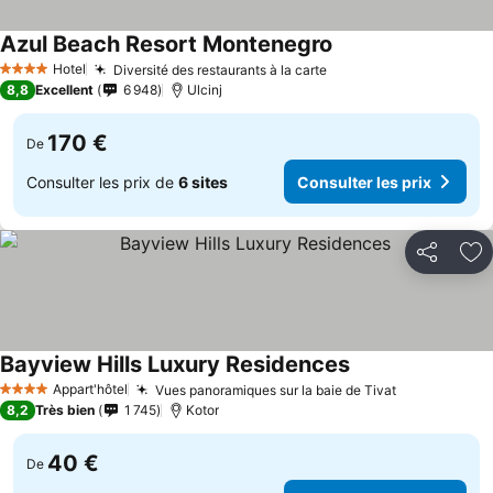
Azul Beach Resort Montenegro
Hotel
Diversité des restaurants à la carte
4 Étoiles
8,8
Excellent
6 948
Ulcinj
170 €
De
Consulter les prix de
6 sites
Consulter les prix
Partager
Aj
Bayview Hills Luxury Residences
Appart'hôtel
Vues panoramiques sur la baie de Tivat
4 Étoiles
8,2
Très bien
1 745
Kotor
40 €
De