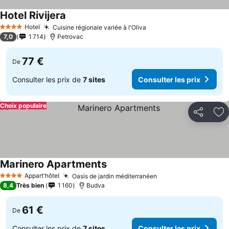
Hotel Rivijera
Hotel
Cuisine régionale variée à l'Oliva
4 Étoiles
7,0
1 714
Petrovac
77 €
De
Consulter les prix de
7 sites
Consulter les prix
Choix populaire
Partager
Aj
Marinero Apartments
Appart'hôtel
Oasis de jardin méditerranéen
4 Étoiles
8,4
Très bien
1 160
Budva
61 €
De
Consulter les prix de
7 sites
Consulter les prix