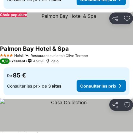
Choix populaire
Partager
Aj
Palmon Bay Hotel & Spa
Hotel
Restaurant sur le toit Olive Terrace
4 Étoiles
8,9
Excellent
4 969
Igalo
85 €
De
Consulter les prix de
3 sites
Consulter les prix
Partager
Aj