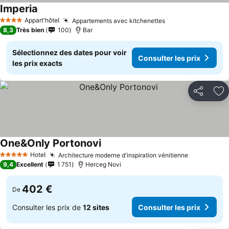
Imperia
Appart'hôtel
Appartements avec kitchenettes
4 Étoiles
8,3
Très bien
100
Bar
Sélectionnez des dates pour voir
Consulter les prix
les prix exacts
Partager
Aj
One&Only Portonovi
Hotel
Architecture moderne d'inspiration vénitienne
5 Étoiles
9,4
Excellent
1 751
Herceg Novi
402 €
De
Consulter les prix de
12 sites
Consulter les prix