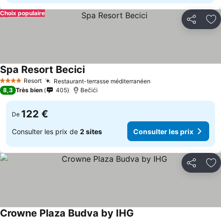
Choix populaire
Partager
Aj
Spa Resort Becici
Resort
Restaurant-terrasse méditerranéen
4 Étoiles
8,3
Très bien
405
Bečići
122 €
De
Consulter les prix de
2 sites
Consulter les prix
Partager
Aj
Crowne Plaza Budva by IHG