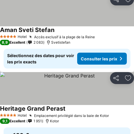
Partager
Aj
Aman Sveti Stefan
Hotel
Accès exclusif à la plage de la Reine
5 Étoiles
8,9
Excellent
2 083
Svetistefan
Sélectionnez des dates pour voir
Consulter les prix
les prix exacts
Partager
Aj
Heritage Grand Perast
Hotel
Emplacement privilégié dans la baie de Kotor
5 Étoiles
9,1
Excellent
1 951
Kotor