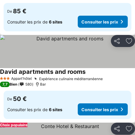
85 €
De
Consulter les prix de
6 sites
Consulter les prix
Partager
Aj
David apartments and rooms
Appart'hôtel
Expérience culinaire méditerranéenne
3 Étoiles
7,7
Bien
580
Bar
50 €
De
Consulter les prix de
6 sites
Consulter les prix
Choix populaire
Partager
Aj