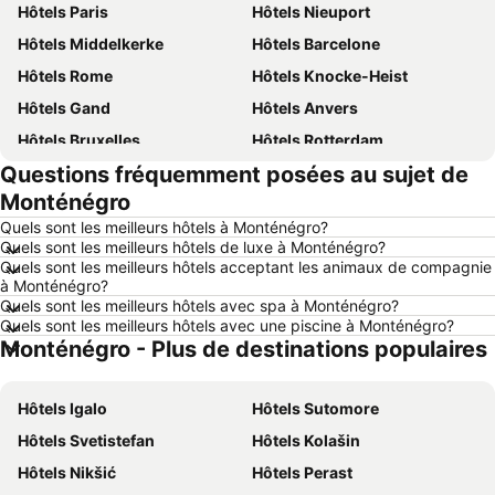
Hôtels Paris
Hôtels Nieuport
Hôtels Middelkerke
Hôtels Barcelone
Hôtels Rome
Hôtels Knocke-Heist
Hôtels Gand
Hôtels Anvers
Hôtels Bruxelles
Hôtels Rotterdam
Questions fréquemment posées au sujet de
Hôtels Maastricht
Hôtels Durbuy
Monténégro
Hôtels Hasselt
Hôtels New York
Quels sont les meilleurs hôtels à Monténégro?
Hôtels Boulogne-sur-Mer
Hôtels Le Coq
Quels sont les meilleurs hôtels de luxe à Monténégro?
Quels sont les meilleurs hôtels acceptant les animaux de compagnie
Hôtels Le Touquet-Paris-Plage
Hôtels Dunkerque
à Monténégro?
Hôtels Málaga
Hôtels France
Quels sont les meilleurs hôtels avec spa à Monténégro?
Quels sont les meilleurs hôtels avec une piscine à Monténégro?
Hôtels Luxembourg
Hôtels Ténérife
Monténégro - Plus de destinations populaires
Hôtels Majorque
Hôtels Ibiza
Hôtels Italie
Hôtels Normandie
Hôtels Igalo
Hôtels Sutomore
Hôtels Pays-Bas
Hôtels Grèce
Hôtels Svetistefan
Hôtels Kolašin
Hôtels Île de Rhodes
Hôtels Crète
Hôtels Nikšić
Hôtels Perast
Hôtels Lac de Garde
Hôtels Costa Brava