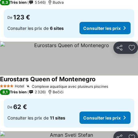
8,3
Très bien
5 546
Budva
123 €
De
Consulter les prix de
6 sites
Consulter les prix
Partager
Aj
Eurostars Queen of Montenegro
Hotel
Complexe aquatique avec plusieurs piscines
4 Étoiles
8,1
Très bien
2 326
Bečići
62 €
De
Consulter les prix de
11 sites
Consulter les prix