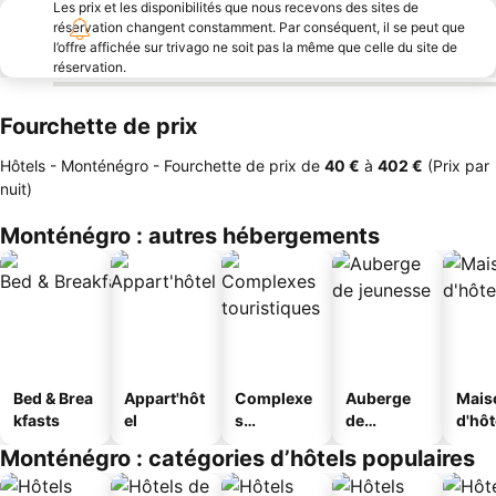
Les prix et les disponibilités que nous recevons des sites de
réservation changent constamment. Par conséquent, il se peut que
l’offre affichée sur trivago ne soit pas la même que celle du site de
réservation.
Fourchette de prix
Hôtels - Monténégro -
Fourchette de prix
de
‎40 €
à
‎402 €
(Prix par
nuit)
Monténégro : autres hébergements
Bed & Brea
Appart'hôt
Complexe
Auberge
Mais
kfasts
el
s
de
d'hô
touristique
jeunesse
Monténégro : catégories d’hôtels populaires
s