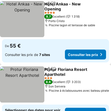
Hotel Ankaa - New
Partager
Ajouter à mes favoris
Opening
4 Étoiles
8,7
Excellent
1 318
Porto Cristo
Piscine lagon et terrasse de sable
55 €
De
Consulter les prix de
7 sites
Consulter les prix
Protur Floriana Resort
Partager
Ajouter à mes favoris
Aparthotel
3 Étoiles
8,6
Excellent
3 203
Son Servera
Piscine à éclaboussures avec bateau pirate
Sélectionnez des dates pour voir