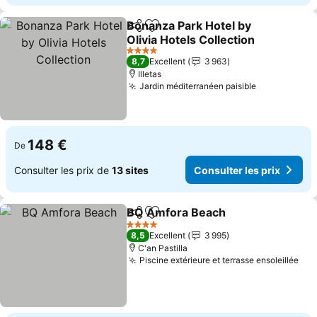
Bonanza Park Hotel by
Partager
Ajouter à mes favoris
Olivia Hotels Collection
4 Étoiles
8,7
Excellent
3 963
Illetas
Jardin méditerranéen paisible
148 €
De
Consulter les prix de
13 sites
Consulter les prix
BQ Amfora Beach
Partager
Ajouter à mes favoris
4 Étoiles
8,5
Excellent
3 995
C'an Pastilla
Piscine extérieure et terrasse ensoleillée