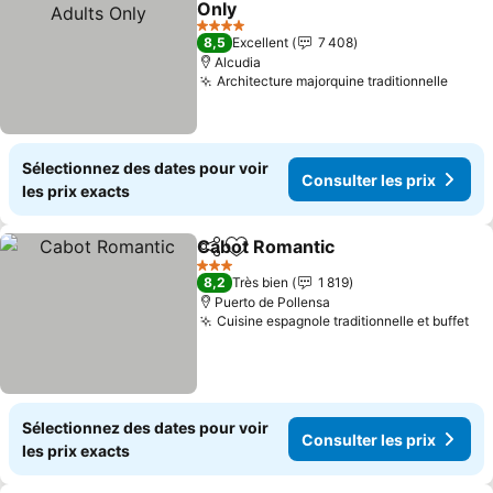
Only
4 Étoiles
8,5
Excellent
7 408
Alcudia
Architecture majorquine traditionnelle
Sélectionnez des dates pour voir
Consulter les prix
les prix exacts
Cabot Romantic
Partager
Ajouter à mes favoris
3 Étoiles
8,2
Très bien
1 819
Puerto de Pollensa
Cuisine espagnole traditionnelle et buffet
Sélectionnez des dates pour voir
Consulter les prix
les prix exacts