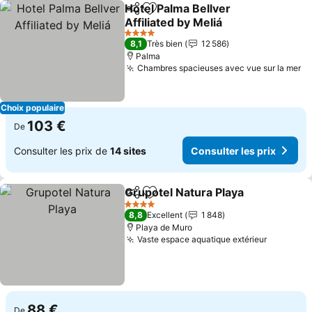
Hotel Palma Bellver
Partager
Ajouter à mes favoris
Affiliated by Meliá
4 Étoiles
8,1
Très bien
12 586
Palma
Chambres spacieuses avec vue sur la mer
Choix populaire
103 €
De
Consulter les prix de
14 sites
Consulter les prix
Grupotel Natura Playa
Partager
Ajouter à mes favoris
4 Étoiles
8,8
Excellent
1 848
Playa de Muro
Vaste espace aquatique extérieur
88 €
De