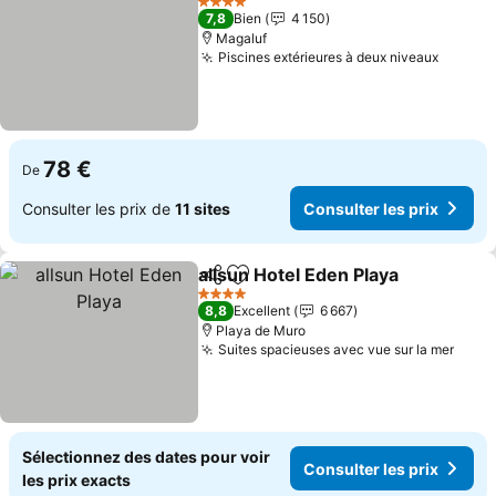
4 Étoiles
7,8
Bien
4 150
Magaluf
Piscines extérieures à deux niveaux
78 €
De
Consulter les prix de
11 sites
Consulter les prix
allsun Hotel Eden Playa
Partager
Ajouter à mes favoris
4 Étoiles
8,8
Excellent
6 667
Playa de Muro
Suites spacieuses avec vue sur la mer
Sélectionnez des dates pour voir
Consulter les prix
les prix exacts