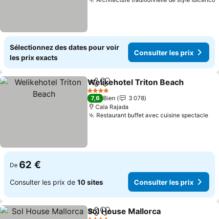
Sélectionnez des dates pour voir
Consulter les prix
les prix exacts
Welikehotel Triton Beach
Partager
Ajouter à mes favoris
4 Étoiles
7,6
Bien
3 078
Cala Rajada
Restaurant buffet avec cuisine spectacle
62 €
De
Consulter les prix de
10 sites
Consulter les prix
Sol House Mallorca
Partager
Ajouter à mes favoris