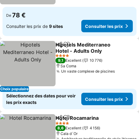
78 €
De
Consulter les prix de
9 sites
Consulter les prix
Hipotels Mediterraneo
Partager
Ajouter à mes favoris
Hotel - Adults Only
4 Étoiles
9,1
Excellent
10 776
Sa Coma
Un vaste complexe de piscines
Choix populaire
Sélectionnez des dates pour voir
Consulter les prix
les prix exacts
Hotel Rocamarina
Partager
Ajouter à mes favoris
4 Étoiles
8,6
Excellent
4 156
Cala d´Or
Architecture traditionnelle de style ibicenco