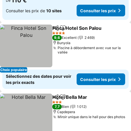
110 €
De
Consulter les prix de
10 sites
Consulter les prix
Finca Hotel Son Palou
Partager
Ajouter à mes favoris
4 Étoiles
9,6
Excellent
2 469
Bunyola
Piscine à débordement avec vue sur la
vallée
Choix populaire
Sélectionnez des dates pour voir
Consulter les prix
les prix exacts
Hotel Bella Mar
Partager
Ajouter à mes favoris
3 Étoiles
7,7
Bien
1 012
Capdepera
Miroir unique dans le hall pour des photos