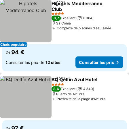
Hipotels Mediterraneo
Partager
Ajouter à mes favoris
Club
4 Étoiles
8,7
Excellent
8 064
Sa Coma
Complexe de piscines d'eau salée
Choix populaire
94 €
De
Consulter les prix de
12 sites
Consulter les prix
BQ Delfín Azul Hotel
Partager
Ajouter à mes favoris
4 Étoiles
8,6
Excellent
4 340
Puerto de Alcudia
Proximité de la plage d'Alcudia
97 €
De