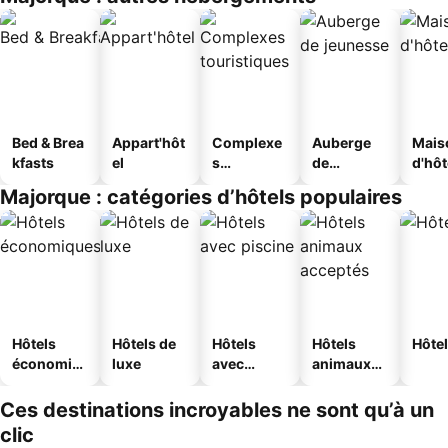
Bed & Brea
Appart'hôt
Complexe
Auberge
Mais
kfasts
el
s
de
d'hô
touristique
jeunesse
Majorque : catégories d’hôtels populaires
s
Hôtels
Hôtels de
Hôtels
Hôtels
Hôtel
économiq
luxe
avec
animaux
ues
piscine
acceptés
Ces destinations incroyables ne sont qu’à un
clic