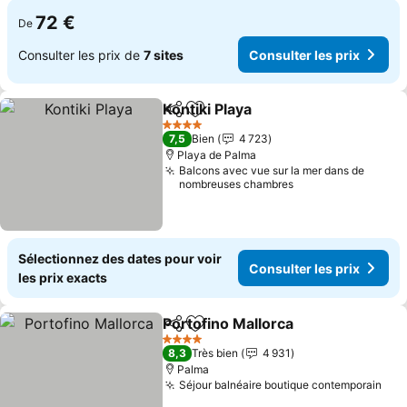
72 €
De
Consulter les prix de
7 sites
Consulter les prix
Kontiki Playa
Partager
Ajouter à mes favoris
4 Étoiles
7,5
Bien
4 723
Playa de Palma
Balcons avec vue sur la mer dans de
nombreuses chambres
Sélectionnez des dates pour voir
Consulter les prix
les prix exacts
Portofino Mallorca
Partager
Ajouter à mes favoris
4 Étoiles
8,3
Très bien
4 931
Palma
Séjour balnéaire boutique contemporain