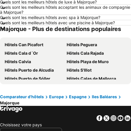
Quels sont les meilleurs hôtels de luxe à Majorque?
Quels sont les meilleurs hôtels acceptant les animaux de compagnie
Hôtels Maastricht
Hôtels La Haye
à Majorque?
Hôtels Boulogne-sur-Mer
Hôtels Majorque
Quels sont les meilleurs hôtels avec spa à Majorque?
Quels sont les meilleurs hôtels avec une piscine à Majorque?
Hôtels Espagne
Hôtels Ténérife
Majorque - Plus de destinations populaires
Hôtels France
Hôtels Ibiza
Hôtels Normandie
Hôtels Italie
Hôtels Can Picafort
Hôtels Peguera
Hôtels Pays-Bas
Hôtels Lac de Garde
Hôtels Cala d´Or
Hôtels Cala Rajada
Hôtels Crète
Hôtels Île de Rhodes
Hôtels Calvia
Hôtels Playa de Muro
Hôtels Malte
Hôtels Costa Brava
Hôtels Puerto de Alcudia
Hôtels S'Illot
Hôtels Bretagne
Hôtels Grèce
Hôtels Puerto de Sóller
Hôtels Calas de Mallorca
Hôtels Côte néerlandaise
Hôtels Turquie
Hôtels Illetas
Hôtels Capdepera
Hôtels Sicile
Hôtels Forêt-Noire
Hôtels Son Servera
Hôtels Portocolom
Comparateur d'hôtels
Europe
Espagne
Iles Baléares
Majorque
Hôtels Puerto de Pollensa
Hôtels Sóller
Hôtels Cala Bona
Hôtels Colonia de Sant Jordi
Facebook
Twitter
Insta
Yo
Hôtels Llucmajor
Hôtels Portals Nous
Choisissez votre pays
Hôtels Camp de Mar
Hôtels Manacor