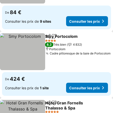
84 €
De
Consulter les prix de
9 sites
Consulter les prix
Smy Portocolom
Partager
Ajouter à mes favoris
4 Étoiles
8,2
Très bien
4 832
Portocolom
Cadre pittoresque de la baie de Portocolom
424 €
De
Consulter les prix de
1 site
Consulter les prix
Hotel Gran Fornells
Partager
Ajouter à mes favoris
Thalasso & Spa