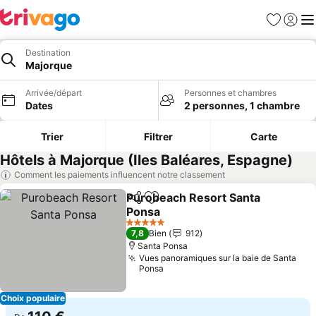
Favoris
Se con
Me
Destination
Majorque
Arrivée/départ
Personnes et chambres
Dates
2 personnes, 1 chambre
Trier
Filtrer
Carte
Hôtels à Majorque (Iles Baléares, Espagne)
Comment les paiements influencent notre classement
Purobeach Resort Santa
Partager
Ajouter à mes favoris
Ponsa
5 Étoiles
7,8
Bien
912
Santa Ponsa
Vues panoramiques sur la baie de Santa
Ponsa
Choix populaire