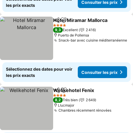
Consulter les prix
les prix exacts
Hotel Miramar Mallorca
Partager
Ajouter à mes favoris
4 Étoiles
9,3
Excellent
2 416
Puerto de Pollensa
Snack-bar avec cuisine méditerranéenne
Sélectionnez des dates pour voir
Consulter les prix
les prix exacts
Welikehotel Fenix
Partager
Ajouter à mes favoris
4 Étoiles
8,2
Très bien
2 649
Llucmajor
Chambres récemment rénovées