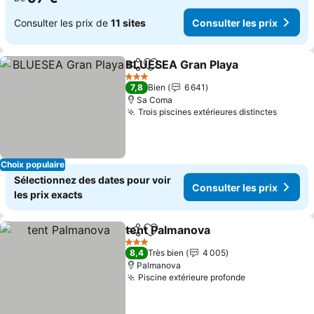
Consulter les prix de
11 sites
Consulter les prix
BLUESEA Gran Playa
Partager
Ajouter à mes favoris
3 Étoiles
7,8
Bien
6 641
Sa Coma
Trois piscines extérieures distinctes
Choix populaire
Sélectionnez des dates pour voir
Consulter les prix
les prix exacts
tent Palmanova
Partager
Ajouter à mes favoris
3 Étoiles
8,4
Très bien
4 005
Palmanova
Piscine extérieure profonde