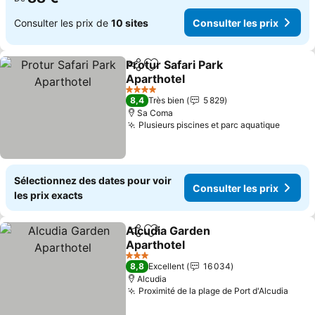
Consulter les prix de
10 sites
Consulter les prix
Protur Safari Park
Partager
Ajouter à mes favoris
Aparthotel
4 Étoiles
8,4
Très bien
5 829
Sa Coma
Plusieurs piscines et parc aquatique
Sélectionnez des dates pour voir
Consulter les prix
les prix exacts
Alcudia Garden
Partager
Ajouter à mes favoris
Aparthotel
3 Étoiles
8,8
Excellent
16 034
Alcudia
Proximité de la plage de Port d'Alcudia