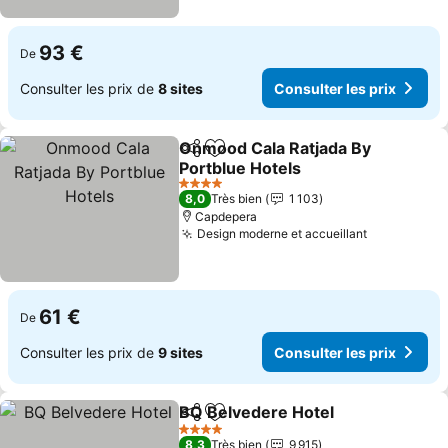
93 €
De
Consulter les prix de
8 sites
Consulter les prix
Onmood Cala Ratjada By
Partager
Ajouter à mes favoris
Portblue Hotels
4 Étoiles
8,0
Très bien
1 103
Capdepera
Design moderne et accueillant
61 €
De
Consulter les prix de
9 sites
Consulter les prix
BQ Belvedere Hotel
Partager
Ajouter à mes favoris
4 Étoiles
8,3
Très bien
9 915