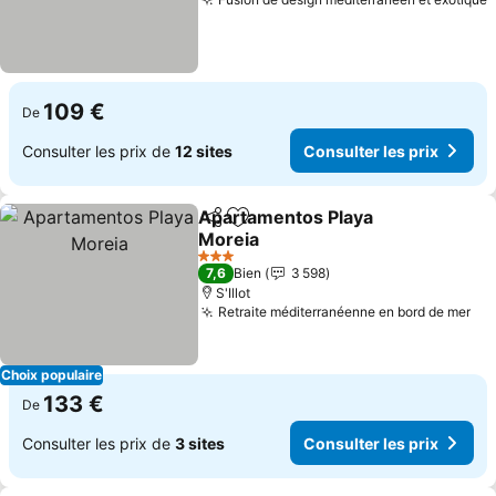
109 €
De
Consulter les prix de
12 sites
Consulter les prix
Apartamentos Playa
Partager
Ajouter à mes favoris
Moreia
3 Étoiles
7,6
Bien
3 598
S'Illot
Retraite méditerranéenne en bord de mer
Choix populaire
133 €
De
Consulter les prix de
3 sites
Consulter les prix