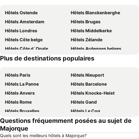
Hôtels Ostende
Hôtels Blanckenberghe
Hôtels Amsterdam
Hôtels Bruges
Hôtels Londres
Hôtels Middelkerke
Hôtels Côte belge
Hôtels Zélande
Hôtels Côte d´Opale
Hôtels Ardennes belges
Plus de destinations populaires
Hôtels Belgique
Hôtels Luxembourg
Hôtels Paris
Hôtels Nieuport
Hôtels La Panne
Hôtels Barcelone
Hôtels Anvers
Hôtels Knocke-Heist
Hôtels Rome
Hôtels Gand
Hôtels Bruxelles
Hôtels Le Coq
Questions fréquemment posées au sujet de
Hôtels Rotterdam
Hôtels Hasselt
Majorque
Hôtels Le Touquet-Paris-Plage
Hôtels Durbuy
Quels sont les meilleurs hôtels à Majorque?
Hôtels Dunkerque
Hôtels Málaga