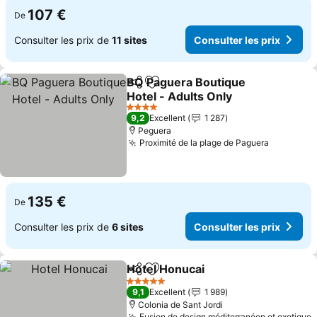
107 €
De
Consulter les prix de
11 sites
Consulter les prix
BQ Paguera Boutique
Partager
Ajouter à mes favoris
Hotel - Adults Only
4 Étoiles
9,2
Excellent
1 287
Peguera
Proximité de la plage de Paguera
135 €
De
Consulter les prix de
6 sites
Consulter les prix
Hotel Honucai
Partager
Ajouter à mes favoris
5 Étoiles
9,1
Excellent
1 989
Colonia de Sant Jordi
Fusion de design méditerranéen et exotique