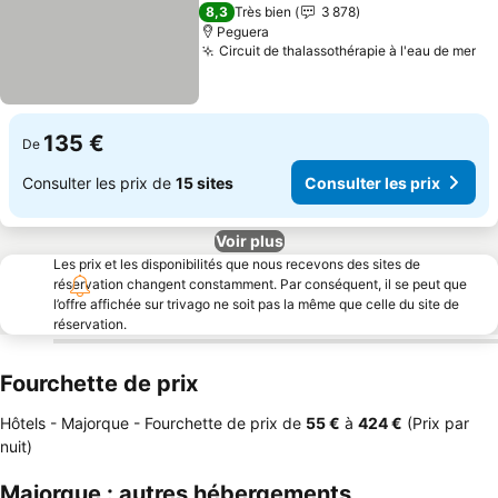
5 Étoiles
8,3
Très bien
3 878
Peguera
Circuit de thalassothérapie à l'eau de mer
135 €
De
Consulter les prix de
15 sites
Consulter les prix
Voir plus
Les prix et les disponibilités que nous recevons des sites de
réservation changent constamment. Par conséquent, il se peut que
l’offre affichée sur trivago ne soit pas la même que celle du site de
réservation.
Fourchette de prix
Hôtels - Majorque -
Fourchette de prix
de
‎55 €
à
‎424 €
(Prix par
nuit)
Majorque : autres hébergements