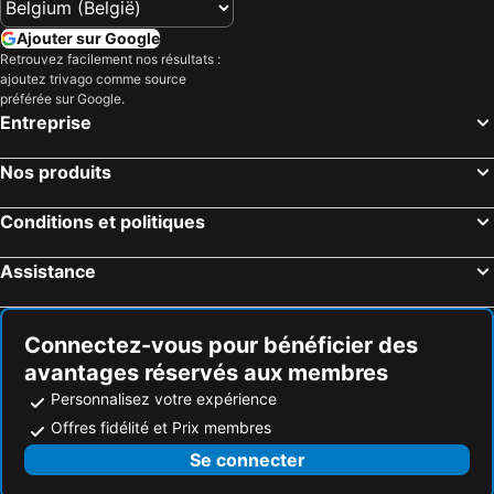
Hôtels Porto Cristo
Hôtels Sant Llorenç des Cardassar
Ajouter sur Google
Hôtels Cala Mandia
Hôtels Font de Sa Cala
Retrouvez facilement nos résultats :
ajoutez trivago comme source
Hôtels Santa Margarita
Hôtels Felanitx
préférée sur Google.
Entreprise
Hôtels Port de Andratx
Hôtels Muro
Hôtels Cala San Vicente
Hôtels Pollensa
Nos produits
Hôtels Cala Figuera
Hôtels Santanyí
Hôtels Cala Major
Hôtels Escorca
Conditions et politiques
Hôtels Cala Mesquida
Hôtels Cala Murada
Assistance
Hôtels Cala Viñas
Hôtels Selva
Connectez-vous pour bénéficier des
avantages réservés aux membres
Personnalisez votre expérience
Offres fidélité et Prix membres
Se connecter