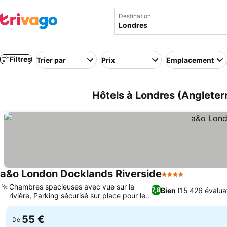
Destination
Filtres
Trier par
Prix
Emplacement
Hôtels à Londres (Angleter
a&o London Docklands Riverside
4 Étoiles
Chambres spacieuses avec vue sur la
Bien
(15 426 évalua
7,8
rivière, Parking sécurisé sur place pour les
clients
55 €
De