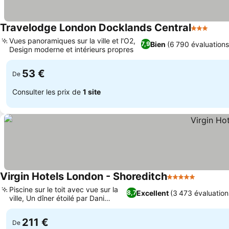
Travelodge London Docklands Central
3 Étoiles
Vues panoramiques sur la ville et l'O2,
Bien
(6 790 évaluations
7,9
Design moderne et intérieurs propres
53 €
De
Consulter les prix de
1 site
Virgin Hotels London - Shoreditch
5 Étoiles
Piscine sur le toit avec vue sur la
Excellent
(3 473 évaluation
8,7
ville, Un dîner étoilé par Dani
García
211 €
De