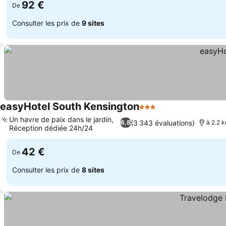
92 €
De
Consulter les prix de
9 sites
easyHotel South Kensington
3 Étoiles
Un havre de paix dans le jardin,
(3 343 évaluations)
6,8
à 2.2 
Réception dédiée 24h/24
42 €
De
Consulter les prix de
8 sites