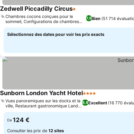
Zedwell Piccadilly Circus
1 Étoiles
Chambres cocons conçues pour le
Bien
(51 714 évaluati
7,9
sommeil, Configurations de chambres
flexibles
Sélectionnez des dates pour voir les prix exacts
Sunborn London Yacht Hotel
4 Étoiles
Vues panoramiques sur les docks et la
Excellent
(16 770 évalu
8,8
ville, Restaurant gastronomique Lands
End
124 €
De
Consulter les prix de
12 sites