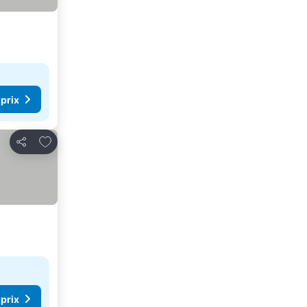
 prix
Ajouter à mes favoris
Partager
 prix