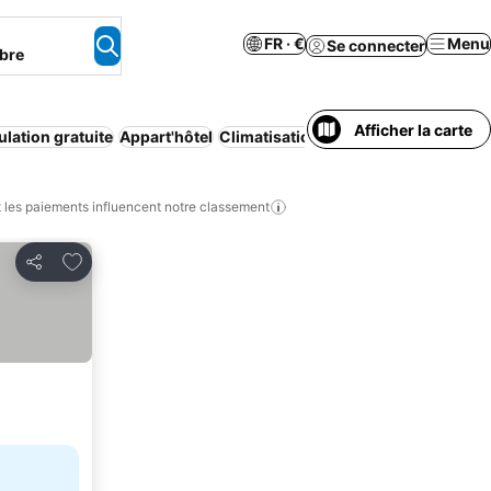
FR · €
Menu
Se connecter
bre
Afficher la carte
lation gratuite
Appart'hôtel
Climatisation
Wi-Fi
Piscine
Parkin
les paiements influencent notre classement
Ajouter à mes favoris
Partager