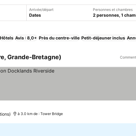
Arrivée/départ
Personnes et chambres
Dates
2 personnes, 1 cham
Hôtels
Avis : 8,0+
Près du centre-ville
Petit-déjeuner inclus
Annu
re, Grande-Bretagne)
Comment 
tions)
à 3.0 km de : Tower Bridge