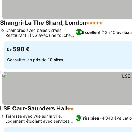
Shangri-La The Shard, London
5 Étoiles
Chambres avec baies vitrées,
Excellent
(13 710 évaluat
9,4
Restaurant TĪNG avec une touche
asiatique
598 €
De
Consulter les prix de
10 sites
LSE Carr-Saunders Hall
2 Étoiles
Terrasse avec vue sur la ville,
Très bien
(4 340 évaluatio
8,1
Logement étudiant avec services
hôteliers