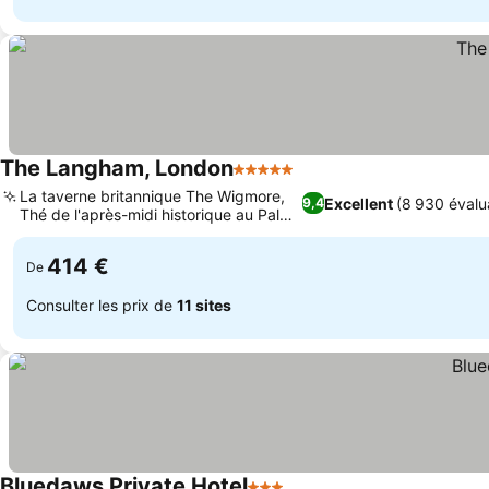
The Langham, London
5 Étoiles
La taverne britannique The Wigmore,
Excellent
(8 930 évalu
9,4
Thé de l'après-midi historique au Palm
Court
414 €
De
Consulter les prix de
11 sites
Bluedaws Private Hotel