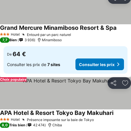
Partager
Aj
Grand Mercure Minamiboso Resort & Spa
Consul
Hotel
Entouré par un parc naturel
Consulter les prix
3 Étoiles
7,7
Bien
3 936
Minamiboso
64 €
De
Consulter les prix de
7 sites
Consulter les prix
Choix populaire
Partager
Aj
APA Hotel & Resort Tokyo Bay Makuhari
Consulte
Hotel
Présence imposante sur la baie de Tokyo
Consulter les pri
3 Étoiles
8,0
Très bien
42 474
Chiba