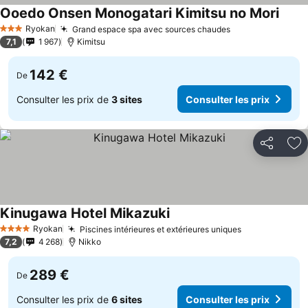
Ooedo Onsen Monogatari Kimitsu no Mori
Consu
Ryokan
Grand espace spa avec sources chaudes
Consulter les p
3 Étoiles
7,1
1 967
Kimitsu
142 €
De
Consulter les prix de
3 sites
Consulter les prix
Partager
Aj
Kinugawa Hotel Mikazuki
Consulter les prix
Ryokan
Piscines intérieures et extérieures uniques
Consulter les
4 Étoiles
7,2
4 268
Nikko
289 €
De
Consulter les prix de
6 sites
Consulter les prix