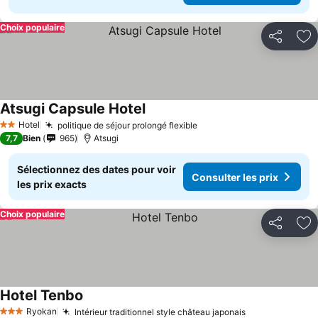
Choix populaire
Partager
Aj
Atsugi Capsule Hotel
Consulter les prix
Hotel
politique de séjour prolongé flexible
Consulter les prix
2 Étoiles
7,7
Bien
965
Atsugi
Sélectionnez des dates pour voir
Consulter les prix
les prix exacts
Choix populaire
Partager
Aj
Hotel Tenbo
Consulter les prix
Ryokan
Intérieur traditionnel style château japonais
Consulter les
3 Étoiles