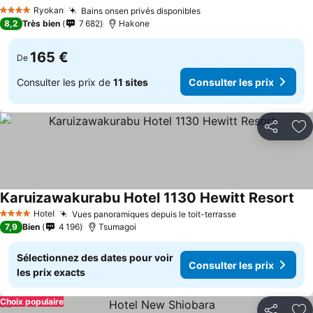
Consulter les prix
Ryokan
Bains onsen privés disponibles
Consulter les prix
4 Étoiles
8,2
Très bien
7 682
Hakone
165 €
De
Consulter les prix de
11 sites
Consulter les prix
Partager
Aj
Karuizawakurabu Hotel 1130 Hewitt Resort
Con
Hotel
Vues panoramiques depuis le toit-terrasse
Consulter les p
4 Étoiles
7,9
Bien
4 196
Tsumagoi
Sélectionnez des dates pour voir
Consulter les prix
les prix exacts
Choix populaire