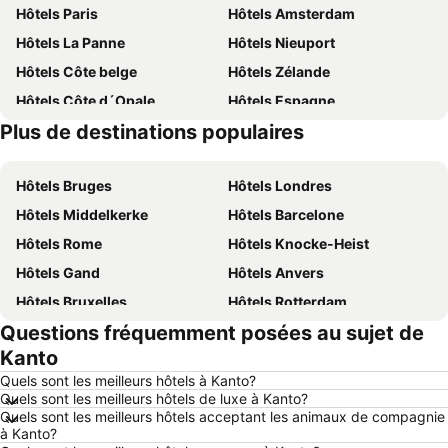
Hôtels Paris
Hôtels Amsterdam
Hôtels La Panne
Hôtels Nieuport
Hôtels Côte belge
Hôtels Zélande
Hôtels Côte d´Opale
Hôtels Espagne
Plus de destinations populaires
Hôtels Belgique
Hôtels France
Hôtels Bruges
Hôtels Londres
Hôtels Middelkerke
Hôtels Barcelone
Hôtels Rome
Hôtels Knocke-Heist
Hôtels Gand
Hôtels Anvers
Hôtels Bruxelles
Hôtels Rotterdam
Questions fréquemment posées au sujet de
Hôtels Maastricht
Hôtels Durbuy
Kanto
Hôtels Hasselt
Hôtels New York
Quels sont les meilleurs hôtels à Kanto?
Hôtels Boulogne-sur-Mer
Hôtels Le Coq
Quels sont les meilleurs hôtels de luxe à Kanto?
Quels sont les meilleurs hôtels acceptant les animaux de compagnie
Hôtels Le Touquet-Paris-Plage
Hôtels Dunkerque
à Kanto?
Hôtels Málaga
Hôtels Ardennes belges