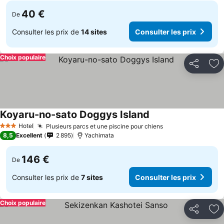
40 €
De
Consulter les prix de
14 sites
Consulter les prix
Choix populaire
Partager
Aj
Koyaru-no-sato Doggys Island
Consulter les prix
Hotel
Plusieurs parcs et une piscine pour chiens
Consulter les pr
3 Étoiles
8,5
Excellent
2 895
Yachimata
146 €
De
Consulter les prix de
7 sites
Consulter les prix
Choix populaire
Partager
Aj