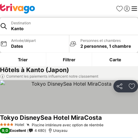
Favoris
Se con
Me
Destination
Kanto
Arrivée/départ
Personnes et chambres
Dates
2 personnes, 1 chambre
Trier
Filtrer
Carte
Hôtels à Kanto (Japon)
Comment les paiements influencent notre classement
Partager
Aj
Tokyo DisneySea Hotel MiraCosta
Consulter les p
Hotel
Piscine intérieure avec option de réentrée
Consulter les p
4 Étoiles
9,0
Excellent
4 480
Urayasu