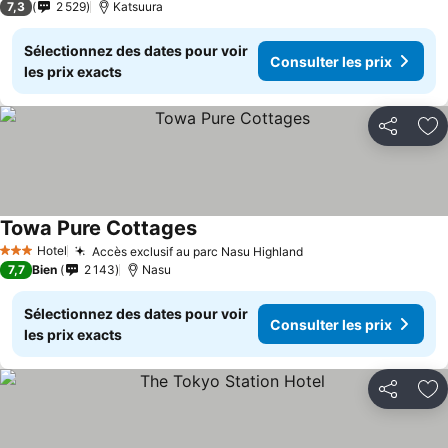
7,3
2 529
Katsuura
Sélectionnez des dates pour voir
Consulter les prix
les prix exacts
Partager
Aj
Towa Pure Cottages
Consulter les prix
Hotel
Accès exclusif au parc Nasu Highland
Consulter les prix
3 Étoiles
7,7
Bien
2 143
Nasu
Sélectionnez des dates pour voir
Consulter les prix
les prix exacts
Partager
Aj