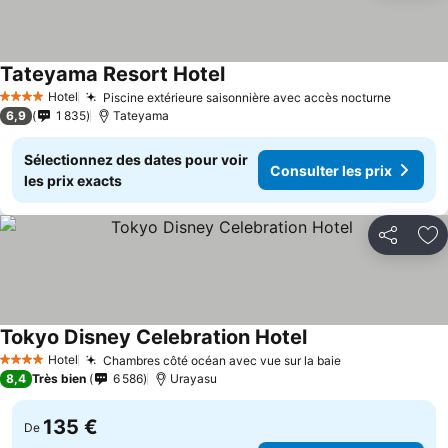
Tateyama Resort Hotel
Consulter les prix
Hotel
Piscine extérieure saisonnière avec accès nocturne
Consult
4 Étoiles
6,9
1 835
Tateyama
Sélectionnez des dates pour voir
Consulter les prix
les prix exacts
Partager
Aj
Tokyo Disney Celebration Hotel
Consulter les prix
Hotel
Chambres côté océan avec vue sur la baie
Consulter les 
4 Étoiles
8,4
Très bien
6 586
Urayasu
135 €
De