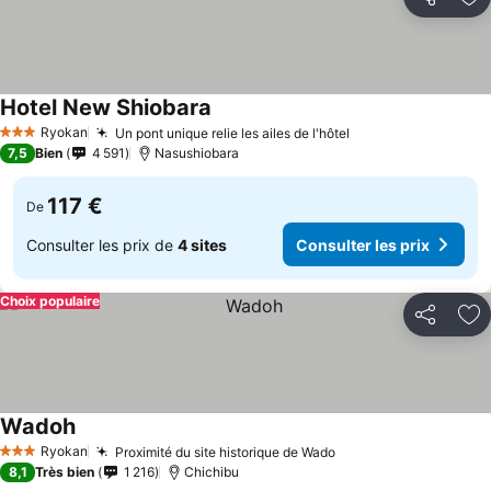
Partager
Aj
Hotel New Shiobara
Consulter les prix
Ryokan
Un pont unique relie les ailes de l'hôtel
Consulter les pri
3 Étoiles
7,5
Bien
4 591
Nasushiobara
117 €
De
Consulter les prix de
4 sites
Consulter les prix
Choix populaire
Partager
Aj
Wadoh
Consulter les prix
Ryokan
Proximité du site historique de Wado
Consulter les prix
3 Étoiles
8,1
Très bien
1 216
Chichibu