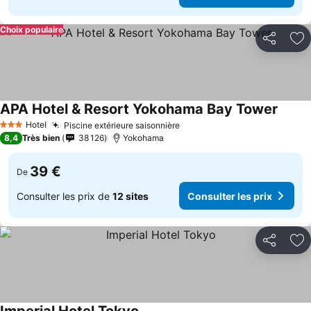
Choix populaire
Partager
Aj
APA Hotel & Resort Yokohama Bay Tower
Consul
Hotel
Piscine extérieure saisonnière
Consulter les prix
3 Étoiles
8,4
Très bien
38 126
Yokohama
39 €
De
Consulter les prix de
12 sites
Consulter les prix
Partager
Aj