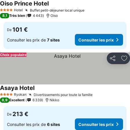
Oiso Prince Hotel
Consulter les prix
Hotel
Buffet petit-déjeuner local unique
Consulter les prix
4 Étoiles
8,1
Très bien
4 443
Oiso
101 €
De
Consulter les prix de
7 sites
Consulter les prix
Choix populaire
Partager
Aj
Asaya Hotel
Consulter les prix
Ryokan
Divertissements pour toute la famille
Consulter les pri
4 Étoiles
8,9
Excellent
6 339
Nikko
213 €
De
Consulter les prix de
6 sites
Consulter les prix