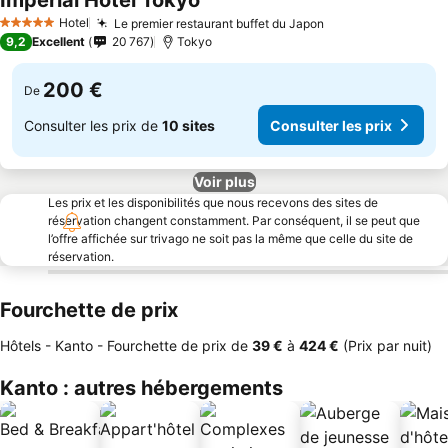
Imperial Hotel Tokyo
Consulter les prix
Hotel
Le premier restaurant buffet du Japon
Consulter les pr
5 Étoiles
9,2
Excellent
20 767
Tokyo
200 €
De
Consulter les prix de
10 sites
Consulter les prix
Voir plus
Les prix et les disponibilités que nous recevons des sites de
réservation changent constamment. Par conséquent, il se peut que
l’offre affichée sur trivago ne soit pas la même que celle du site de
réservation.
Fourchette de prix
Hôtels - Kanto -
Fourchette de prix
de
‎39 €
à
‎424 €
(Prix par nuit)
Kanto : autres hébergements