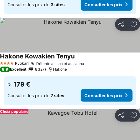
Consulter les prix de
3 sites
Consulter les prix
Partager
Aj
Hakone Kowakien Tenyu
Consulter les prix
Ryokan
Détente au spa et au sauna
Consulter les prix
4 Étoiles
8,9
Excellent
8 327
Hakone
179 €
De
Consulter les prix de
7 sites
Consulter les prix
Choix populaire
Partager
Aj