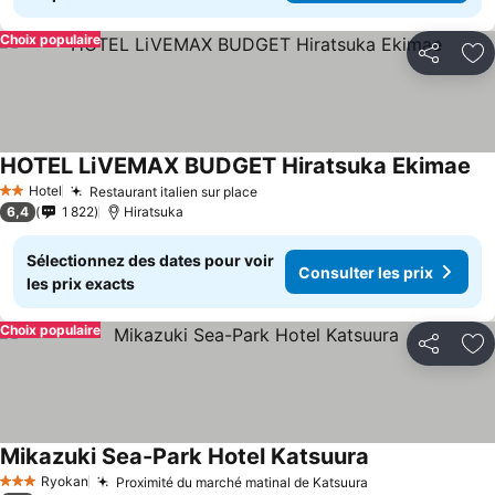
Choix populaire
Partager
Aj
HOTEL LiVEMAX BUDGET Hiratsuka Ekimae
Con
Hotel
Restaurant italien sur place
Consulter les prix
2 Étoiles
6,4
1 822
Hiratsuka
Sélectionnez des dates pour voir
Consulter les prix
les prix exacts
Choix populaire
Partager
Aj
Mikazuki Sea-Park Hotel Katsuura
Consulter les p
Ryokan
Proximité du marché matinal de Katsuura
Consulter les p
3 Étoiles