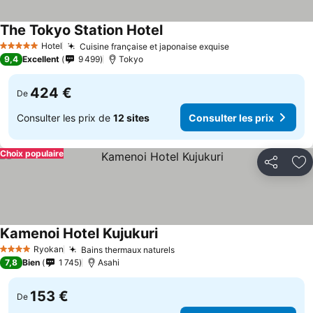
The Tokyo Station Hotel
Consulter les prix
Hotel
Cuisine française et japonaise exquise
Consulter les pr
5 Étoiles
9,4
Excellent
9 499
Tokyo
424 €
De
Consulter les prix de
12 sites
Consulter les prix
Choix populaire
Partager
Aj
Kamenoi Hotel Kujukuri
Consulter les prix
Ryokan
Bains thermaux naturels
Consulter les prix
4 Étoiles
7,8
Bien
1 745
Asahi
153 €
De