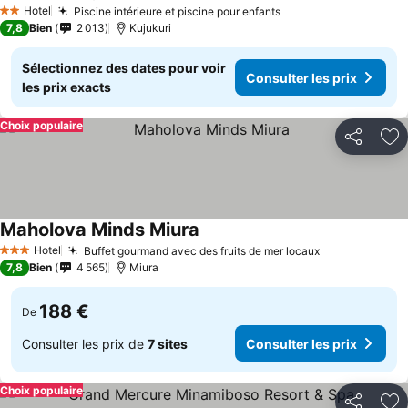
Consulter les prix
Hotel
Piscine intérieure et piscine pour enfants
Consulter les prix
2 Étoiles
7,8
Bien
2 013
Kujukuri
Sélectionnez des dates pour voir
Consulter les prix
les prix exacts
Choix populaire
Partager
Aj
Maholova Minds Miura
Consulter les prix
Hotel
Buffet gourmand avec des fruits de mer locaux
Consulter les
3 Étoiles
7,8
Bien
4 565
Miura
188 €
De
Consulter les prix de
7 sites
Consulter les prix
Choix populaire