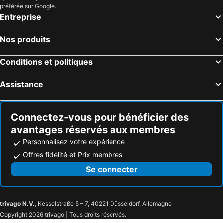
préférée sur Google.
Hôtels Fuchu
Hôtels Hachijo
Entreprise
Hôtels Oshima
Hôtels Ome
Nos produits
Hôtels Tomisato
Hôtels Choshi
Hôtels Narashino
Hôtels Chigasaki
Conditions et politiques
Hôtels Mito
Hôtels Yuki
Assistance
Hôtels Hitachinaka
Hôtels Mooka
Hôtels Kawagoe
Hôtels Hamura
Connectez-vous pour bénéficier des
avantages réservés aux membres
Personnalisez votre expérience
Offres fidélité et Prix membres
Se connecter
trivago N.V.
, Kesselstraße 5 – 7, 40221 Düsseldorf, Allemagne
Copyright 2026 trivago | Tous droits réservés.