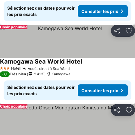
Sélectionnez des dates pour voir
Consulter les prix
les prix exacts
Choix populaire
Partager
Aj
Kamogawa Sea World Hotel
Consulter les prix
Hotel
Accès direct à Sea World
Consulter les prix
3 Étoiles
8,1
Très bien
2 413
Kamogawa
Sélectionnez des dates pour voir
Consulter les prix
les prix exacts
Choix populaire
Partager
Aj