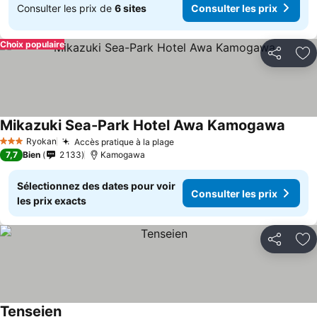
Consulter les prix de
6 sites
Consulter les prix
Choix populaire
Partager
Aj
Mikazuki Sea-Park Hotel Awa Kamogawa
Consul
Ryokan
Accès pratique à la plage
Consulter les prix
3 Étoiles
7,7
Bien
2 133
Kamogawa
Sélectionnez des dates pour voir
Consulter les prix
les prix exacts
Partager
Aj
Tenseien