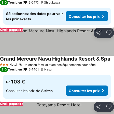
8,0
Très bien
3 047
Shibukawa
Sélectionnez des dates pour voir
Consulter les prix
les prix exacts
Choix populaire
Partager
Aj
Grand Mercure Nasu Highlands Resort & Spa
Co
Hotel
Un onsen familial avec des équipements pour bébé
Consulter
3 Étoiles
8,0
Très bien
3 440
Nasu
103 €
De
Consulter les prix de
8 sites
Consulter les prix
Choix populaire
Partager
Aj