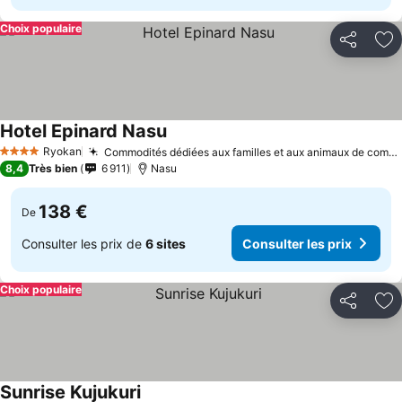
Choix populaire
Partager
Aj
Hotel Epinard Nasu
Consulter les prix
Ryokan
Commodités dédiées aux familles et aux animaux de compagnie
4 Étoiles
8,4
Très bien
6 911
Nasu
138 €
De
Consulter les prix de
6 sites
Consulter les prix
Choix populaire
Partager
Aj
Sunrise Kujukuri