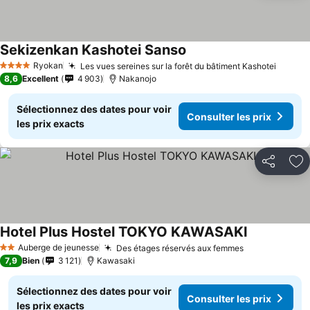
Sekizenkan Kashotei Sanso
Consulter les prix
Ryokan
Les vues sereines sur la forêt du bâtiment Kashotei
Consul
4 Étoiles
8,6
Excellent
4 903
Nakanojo
Sélectionnez des dates pour voir
Consulter les prix
les prix exacts
Partager
Aj
Hotel Plus Hostel TOKYO KAWASAKI
Consulter le
Auberge de jeunesse
Des étages réservés aux femmes
Consulter les
2 Étoiles
7,9
Bien
3 121
Kawasaki
Sélectionnez des dates pour voir
Consulter les prix
les prix exacts