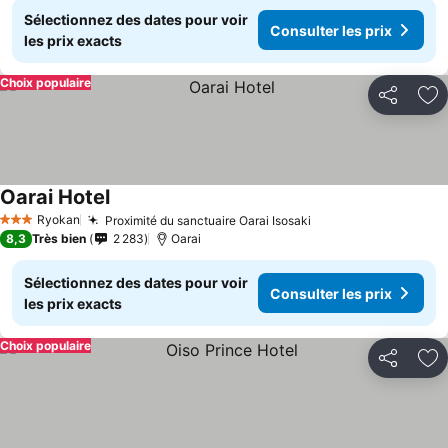
Sélectionnez des dates pour voir
Consulter les prix
les prix exacts
Choix populaire
Partager
Aj
Oarai Hotel
Consulter les prix
Ryokan
Proximité du sanctuaire Oarai Isosaki
Consulter les prix
3 Étoiles
8,3
Très bien
2 283
Oarai
Sélectionnez des dates pour voir
Consulter les prix
les prix exacts
Choix populaire
Partager
Aj