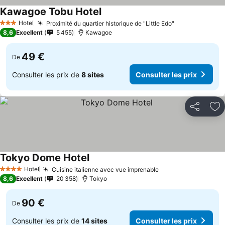
Kawagoe Tobu Hotel
Consulter les prix
Hotel
Proximité du quartier historique de "Little Edo"
Consulter les
3 Étoiles
8,6
Excellent
5 455
Kawagoe
49 €
De
Consulter les prix de
8 sites
Consulter les prix
Partager
Aj
Tokyo Dome Hotel
Consulter les prix
Hotel
Cuisine italienne avec vue imprenable
Consulter les prix
4 Étoiles
8,6
Excellent
20 358
Tokyo
90 €
De
Consulter les prix de
14 sites
Consulter les prix