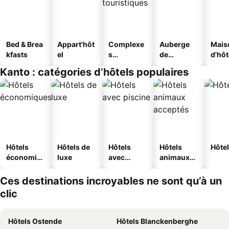
Bed & Brea
Appart'hôt
Complexe
Auberge
Mais
kfasts
el
s
de
d'hô
touristique
jeunesse
Kanto : catégories d’hôtels populaires
s
Hôtels
Hôtels de
Hôtels
Hôtels
Hôtel
économiq
luxe
avec
animaux
ues
piscine
acceptés
Ces destinations incroyables ne sont qu’à un
clic
Hôtels Ostende
Hôtels Blanckenberghe