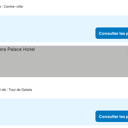
 : Centre-ville
Consulter les p
m de : Tour de Galata
Consulter les p