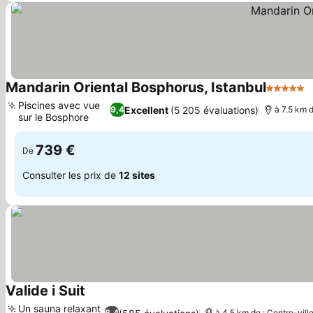
Mandarin Oriental Bosphorus, Istanbul
5 Étoiles
C
Piscines avec vue
Excellent
(5 205 évaluations)
9,4
à 7.5 km d
sur le Bosphore
Consulter les prix
739 €
De
Consulter les prix de
12 sites
Valide i Suit
Consulter les prix
Un sauna relaxant
6,4
à 4.5 km de : Centre-vill