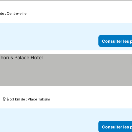
de : Centre-ville
Consulter les p
)
à 5.1 km de : Place Taksim
Consulter les p