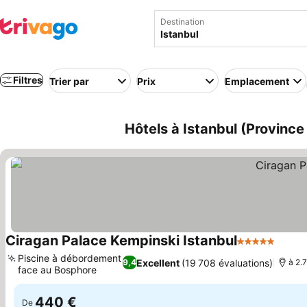
Destination
Filtres
Trier par
Prix
Emplacement
Hôtels à Istanbul (Province 
Ciragan Palace Kempinski Istanbul
5 Étoiles
Consu
Piscine à débordement
Excellent
(19 708 évaluations)
9,4
à 2.
face au Bosphore
Consulter les prix
440 €
De