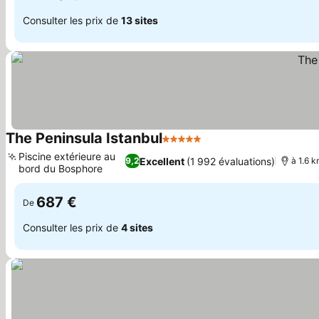
Consulter les prix de
13 sites
The Peninsula Istanbul
5 Étoiles
Consulter les prix
Piscine extérieure au
Excellent
(1 992 évaluations)
9,2
à 1.6 k
bord du Bosphore
Consulter les prix
687 €
De
Consulter les prix de
4 sites