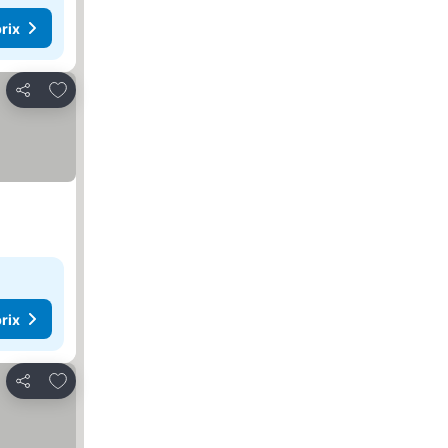
rix
Ajouter à mes favoris
Partager
rix
Ajouter à mes favoris
Partager