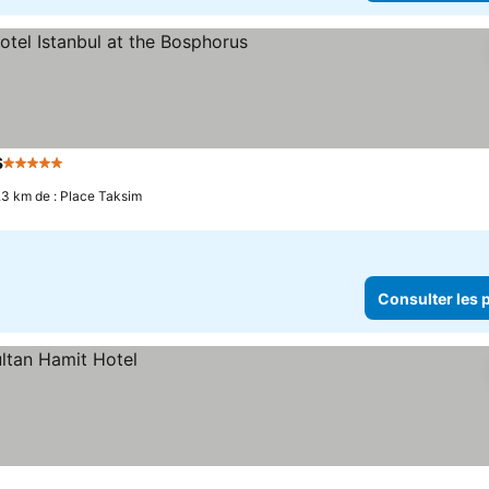
s
5 Étoiles
Consulter les prix
.3 km de : Place Taksim
Consulter les p