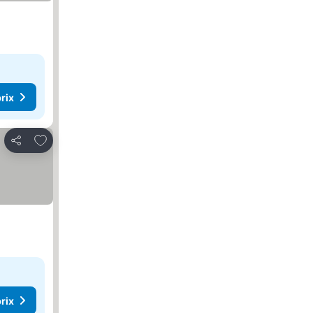
rix
Ajouter à mes favoris
Partager
rix