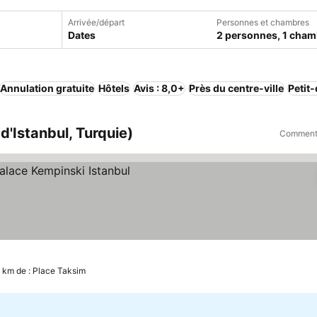
Arrivée/départ
Personnes et chambres
Dates
2 personnes, 1 cham
Annulation gratuite
Hôtels
Avis : 8,0+
Près du centre-ville
Petit
d'Istanbul, Turquie)
Comment 
lter les prix
7 km de : Place Taksim