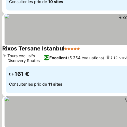
Consulter les prix de
10 sites
Rixos Tersane Istanbul
5 Étoiles
Consulter les prix
Tours exclusifs
Excellent
(5 354 évaluations)
9,2
à 3.1 km d
Discovery Routes
Consulter les prix
161 €
De
Consulter les prix de
11 sites