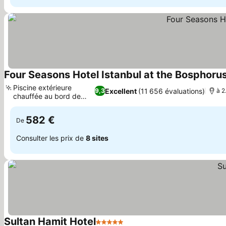
Four Seasons Hotel Istanbul at the Bosphoru
Piscine extérieure
Excellent
(11 656 évaluations)
9,3
à 2
chauffée au bord de
Consulter les prix
l'eau
582 €
De
Consulter les prix de
8 sites
Sultan Hamit Hotel