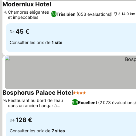
Modernlux Hotel
Consulter les prix
Chambres élégantes
Très bien
(653 évaluations)
8,1
à 14.0 km 
et impeccables
Consulter les prix
45 €
De
Consulter les prix de
1 site
Bosphorus Palace Hotel
4 Étoiles
Consulter les prix
Restaurant au bord de l'eau
Excellent
(2 073 évaluations
9,4
dans un ancien hangar à
Consulter les prix
bateaux
128 €
De
Consulter les prix de
7 sites