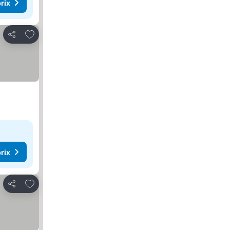
rix
Ajouter à mes favoris
Partager
rix
Ajouter à mes favoris
Partager