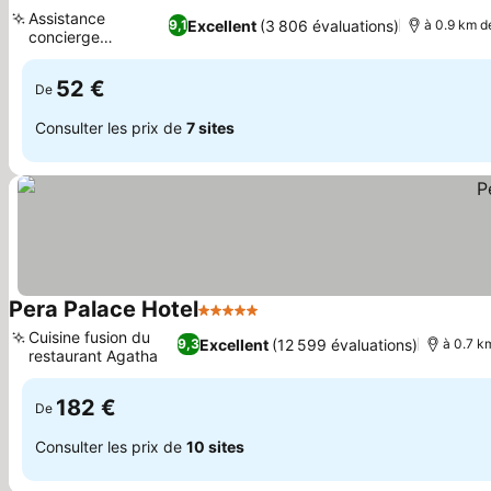
5 Étoiles
Consulter les prix
Assistance
Excellent
(3 806 évaluations)
9,1
à 0.9 km de
concierge
Consulter les prix
multilingue
52 €
De
Consulter les prix de
7 sites
Pera Palace Hotel
5 Étoiles
Consulter les prix
Cuisine fusion du
Excellent
(12 599 évaluations)
9,3
à 0.7 k
restaurant Agatha
Consulter les prix
182 €
De
Consulter les prix de
10 sites