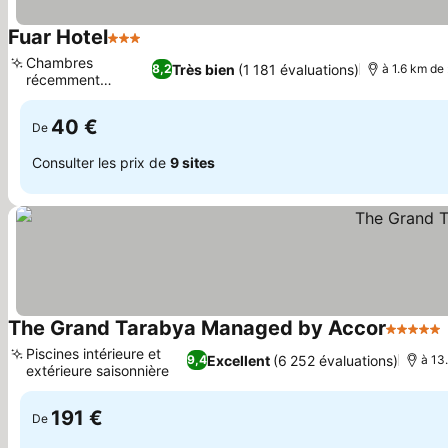
Fuar Hotel
3 Étoiles
Consulter les prix
Chambres
Très bien
(1 181 évaluations)
8,2
à 1.6 km de
récemment
Consulter les prix
rénovées
40 €
De
Consulter les prix de
9 sites
The Grand Tarabya Managed by Accor
5 Étoile
Piscines intérieure et
Excellent
(6 252 évaluations)
9,4
à 13
extérieure saisonnière
Consulter les prix
191 €
De