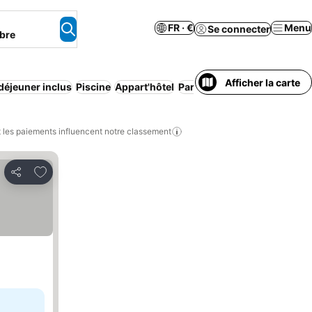
FR · €
Menu
Se connecter
bre
Afficher la carte
-déjeuner inclus
Piscine
Appart'hôtel
Parking
Resort
Demi-pensi
les paiements influencent notre classement
Ajouter à mes favoris
Partager