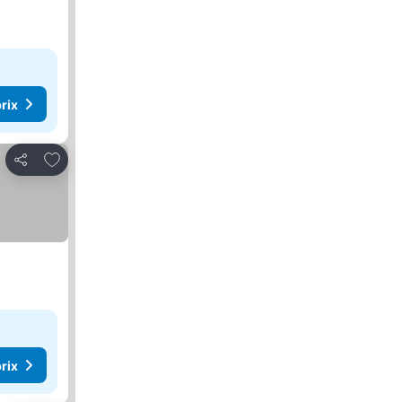
rix
Ajouter à mes favoris
Partager
rix