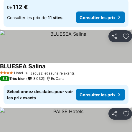
112 €
De
Consulter les prix de
11 sites
Consulter les prix
Partager
Aj
BLUESEA Salina
Hotel
Jacuzzi et sauna relaxants
4 Étoiles
8,1
Très bien
3 032
Es Cana
Sélectionnez des dates pour voir
Consulter les prix
les prix exacts
Partager
Aj