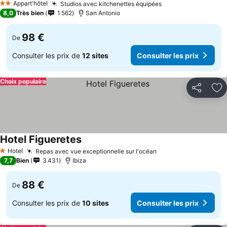
Appart'hôtel
Studios avec kitchenettes équipées
2 Étoiles
8,0
Très bien
1 562
San Antonio
98 €
De
Consulter les prix de
12 sites
Consulter les prix
Choix populaire
Partager
Aj
Hotel Figueretes
Hotel
Repas avec vue exceptionnelle sur l'océan
1 Étoiles
7,7
Bien
3 431
Ibiza
88 €
De
Consulter les prix de
10 sites
Consulter les prix