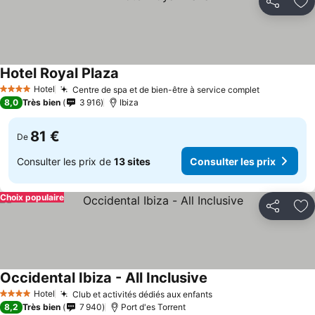
Partager
Aj
Hotel Royal Plaza
Hotel
Centre de spa et de bien-être à service complet
4 Étoiles
8,0
Très bien
3 916
Ibiza
81 €
De
Consulter les prix de
13 sites
Consulter les prix
Choix populaire
Partager
Aj
Occidental Ibiza - All Inclusive
Hotel
Club et activités dédiés aux enfants
4 Étoiles
8,2
Très bien
7 940
Port d'es Torrent