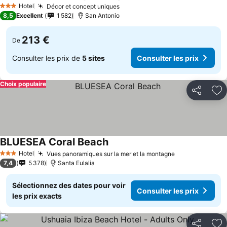
Hotel
Décor et concept uniques
3 Étoiles
8,5
Excellent
1 582
San Antonio
213 €
De
Consulter les prix de
5 sites
Consulter les prix
Choix populaire
Partager
Aj
BLUESEA Coral Beach
Hotel
Vues panoramiques sur la mer et la montagne
3 Étoiles
7,4
5 378
Santa Eulalia
Sélectionnez des dates pour voir
Consulter les prix
les prix exacts