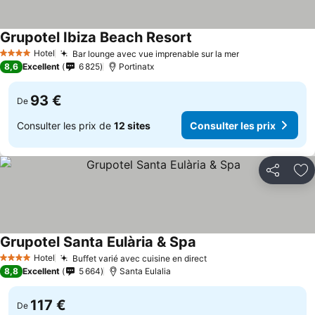
Grupotel Ibiza Beach Resort
Hotel
Bar lounge avec vue imprenable sur la mer
4 Étoiles
8,6
Excellent
6 825
Portinatx
93 €
De
Consulter les prix de
12 sites
Consulter les prix
Partager
Aj
Grupotel Santa Eulària & Spa
Hotel
Buffet varié avec cuisine en direct
4 Étoiles
8,8
Excellent
5 664
Santa Eulalia
117 €
De