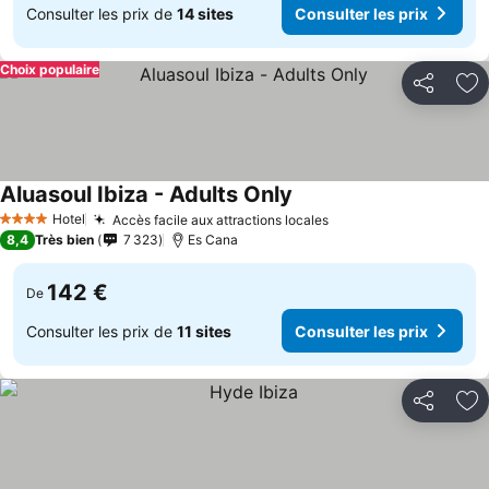
Consulter les prix de
14 sites
Consulter les prix
Choix populaire
Partager
Aj
Aluasoul Ibiza - Adults Only
Hotel
Accès facile aux attractions locales
4 Étoiles
8,4
Très bien
7 323
Es Cana
142 €
De
Consulter les prix de
11 sites
Consulter les prix
Partager
Aj