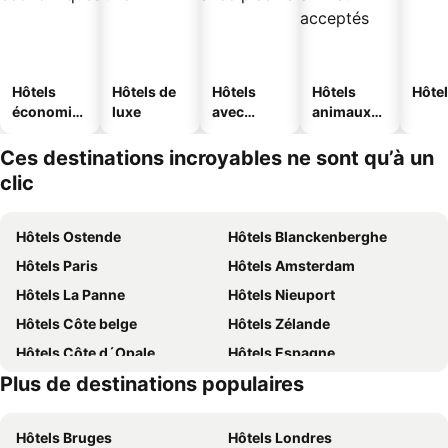
Hôtels
Hôtels de
Hôtels
Hôtels
Hôtel
économiq
luxe
avec
animaux
ues
piscine
acceptés
Ces destinations incroyables ne sont qu’à un
clic
Hôtels Ostende
Hôtels Blanckenberghe
Hôtels Paris
Hôtels Amsterdam
Hôtels La Panne
Hôtels Nieuport
Hôtels Côte belge
Hôtels Zélande
Hôtels Côte d´Opale
Hôtels Espagne
Plus de destinations populaires
Hôtels Belgique
Hôtels Ardennes belges
Hôtels Bruges
Hôtels Londres