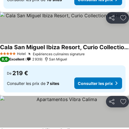
Partager
Aj
Cala San Miguel Ibiza Resort, Curio Collection by Hilton
Hotel
Expériences culinaires signature
5 Étoiles
8,6
Excellent
2 939
San Miguel
219 €
De
Consulter les prix de
7 sites
Consulter les prix
Partager
Aj