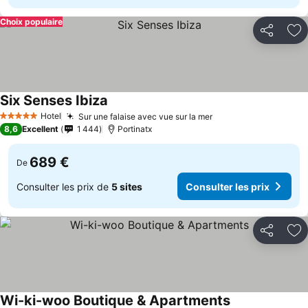
Choix populaire
Partager
Aj
Six Senses Ibiza
Hotel
Sur une falaise avec vue sur la mer
5 Étoiles
8,6
Excellent
1 444
Portinatx
689 €
De
Consulter les prix de
5 sites
Consulter les prix
Partager
Aj
Wi-ki-woo Boutique & Apartments