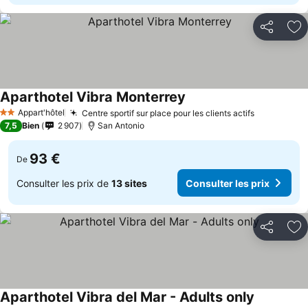
Partager
Aj
Aparthotel Vibra Monterrey
Appart'hôtel
Centre sportif sur place pour les clients actifs
2 Étoiles
7,5
Bien
2 907
San Antonio
93 €
De
Consulter les prix de
13 sites
Consulter les prix
Partager
Aj
Aparthotel Vibra del Mar - Adults only