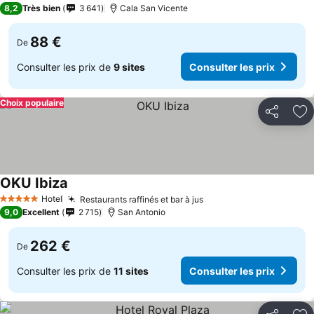
8,2
Très bien
3 641
Cala San Vicente
88 €
De
Consulter les prix de
9 sites
Consulter les prix
Choix populaire
Partager
Aj
OKU Ibiza
Hotel
Restaurants raffinés et bar à jus
5 Étoiles
9,0
Excellent
2 715
San Antonio
262 €
De
Consulter les prix de
11 sites
Consulter les prix