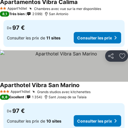
Apartamentos Vibra Calima
Appart'hôtel
Chambres avec vue sur la mer disponibles
2 Étoiles
8,1
Très bien
2 099
San Antonio
97 €
De
Consulter les prix de
11 sites
Consulter les prix
Partager
Aj
Aparthotel Vibra San Marino
Appart'hôtel
Grands studios avec kitchenettes
3 Étoiles
8,8
Excellent
1 354
Sant Josep de sa Talaia
97 €
De
Consulter les prix de
10 sites
Consulter les prix