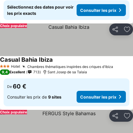
Sélectionnez des dates pour voir
Consulter les prix
les prix exacts
Choix populaire
Partager
Aj
Casual Bahia Ibiza
Hotel
Chambres thématiques inspirées des criques d'Ibiza
3 Étoiles
9,4
Excellent
713
Sant Josep de sa Talaia
60 €
De
Consulter les prix de
9 sites
Consulter les prix
Choix populaire
Partager
Aj