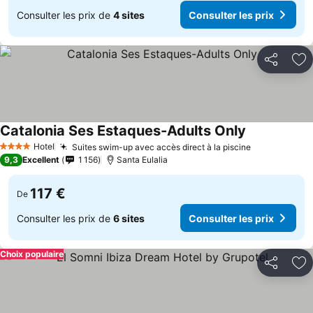
Consulter les prix de
4 sites
Consulter les prix
Partager
Aj
Catalonia Ses Estaques-Adults Only
Hotel
Suites swim-up avec accès direct à la piscine
4 Étoiles
9,3
Excellent
1 156
Santa Eulalia
117 €
De
Consulter les prix de
6 sites
Consulter les prix
Choix populaire
Partager
Aj