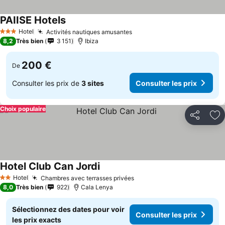
PAIISE Hotels
Hotel
Activités nautiques amusantes
3 Étoiles
8,2
Très bien
3 151
Ibiza
200 €
De
Consulter les prix de
3 sites
Consulter les prix
Choix populaire
Partager
Aj
Hotel Club Can Jordi
Hotel
Chambres avec terrasses privées
2 Étoiles
8,0
Très bien
922
Cala Lenya
Sélectionnez des dates pour voir
Consulter les prix
les prix exacts