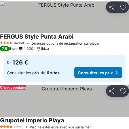
Partager
Aj
FERGUS Style Punta Arabi
Resort
Diverses options de restauration sur place
4 Étoiles
7,5
Bien
1 030
Ibiza
126 €
De
Consulter les prix de
6 sites
Consulter les prix
Choix populaire
Partager
Aj
Grupotel Imperio Playa
Hotel
Piscine extérieure avec vue sur la mer
4 Étoiles