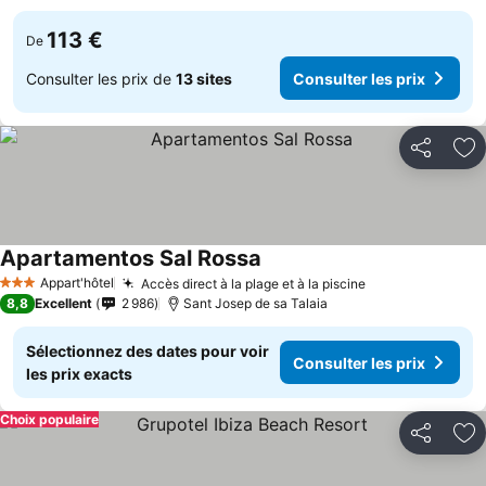
113 €
De
Consulter les prix de
13 sites
Consulter les prix
Partager
Aj
Apartamentos Sal Rossa
Appart'hôtel
Accès direct à la plage et à la piscine
3 Étoiles
8,8
Excellent
2 986
Sant Josep de sa Talaia
Sélectionnez des dates pour voir
Consulter les prix
les prix exacts
Choix populaire
Partager
Aj