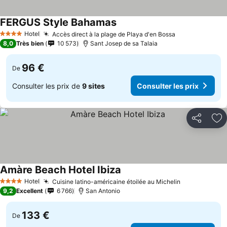
FERGUS Style Bahamas
Hotel
Accès direct à la plage de Playa d'en Bossa
4 Étoiles
8,0
Très bien
10 573
Sant Josep de sa Talaia
96 €
De
Consulter les prix de
9 sites
Consulter les prix
Partager
Aj
Amàre Beach Hotel Ibiza
Hotel
Cuisine latino-américaine étoilée au Michelin
4 Étoiles
9,2
Excellent
6 766
San Antonio
133 €
De