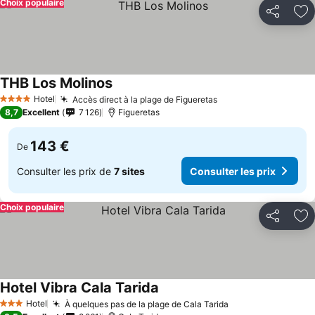
Choix populaire
Partager
Aj
THB Los Molinos
Hotel
Accès direct à la plage de Figueretas
4 Étoiles
8,7
Excellent
7 126
Figueretas
143 €
De
Consulter les prix de
7 sites
Consulter les prix
Choix populaire
Partager
Aj
Hotel Vibra Cala Tarida
Hotel
À quelques pas de la plage de Cala Tarida
3 Étoiles