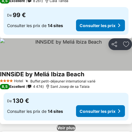
8,5
Excellent
8 261
Cala Tarida
99 €
De
Consulter les prix de
14 sites
Consulter les prix
Partager
Aj
INNSiDE by Meliá Ibiza Beach
Hotel
Buffet petit-déjeuner international varié
4 Étoiles
8,5
Excellent
4 474
Sant Josep de sa Talaia
130 €
De
Consulter les prix de
14 sites
Consulter les prix
Voir plus