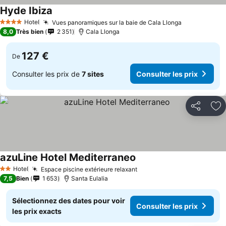
Hyde Ibiza
Hotel
Vues panoramiques sur la baie de Cala Llonga
4 Étoiles
8,0
Très bien
2 351
Cala Llonga
127 €
De
Consulter les prix de
7 sites
Consulter les prix
Partager
Aj
azuLine Hotel Mediterraneo
Hotel
Espace piscine extérieure relaxant
2 Étoiles
7,5
Bien
1 653
Santa Eulalia
Sélectionnez des dates pour voir
Consulter les prix
les prix exacts