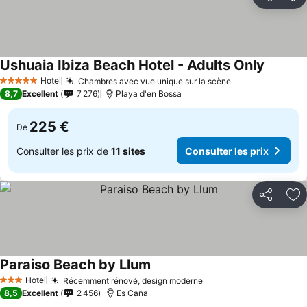
Partager
Aj
Ushuaia Ibiza Beach Hotel - Adults Only
Hotel
Chambres avec vue unique sur la scène
5 Étoiles
8,7
Excellent
7 276
Playa d'en Bossa
225 €
De
Consulter les prix de
11 sites
Consulter les prix
Partager
Aj
Paraiso Beach by Llum
Hotel
Récemment rénové, design moderne
3 Étoiles
8,5
Excellent
2 456
Es Cana