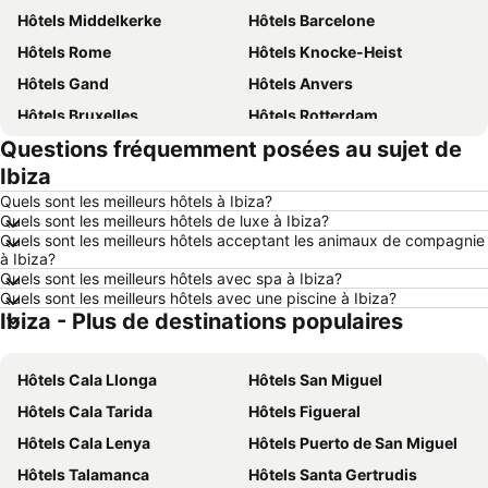
Hôtels Middelkerke
Hôtels Barcelone
Hôtels Rome
Hôtels Knocke-Heist
Hôtels Gand
Hôtels Anvers
Hôtels Bruxelles
Hôtels Rotterdam
Questions fréquemment posées au sujet de
Hôtels Maastricht
Hôtels Durbuy
Ibiza
Hôtels Hasselt
Hôtels New York
Quels sont les meilleurs hôtels à Ibiza?
Hôtels Boulogne-sur-Mer
Hôtels Le Coq
Quels sont les meilleurs hôtels de luxe à Ibiza?
Quels sont les meilleurs hôtels acceptant les animaux de compagnie
Hôtels Le Touquet-Paris-Plage
Hôtels Dunkerque
à Ibiza?
Hôtels Málaga
Hôtels France
Quels sont les meilleurs hôtels avec spa à Ibiza?
Quels sont les meilleurs hôtels avec une piscine à Ibiza?
Hôtels Luxembourg
Hôtels Ténérife
Ibiza - Plus de destinations populaires
Hôtels Majorque
Hôtels Ibiza
Hôtels Italie
Hôtels Normandie
Hôtels Cala Llonga
Hôtels San Miguel
Hôtels Pays-Bas
Hôtels Grèce
Hôtels Cala Tarida
Hôtels Figueral
Hôtels Île de Rhodes
Hôtels Crète
Hôtels Cala Lenya
Hôtels Puerto de San Miguel
Hôtels Lac de Garde
Hôtels Costa Brava
Hôtels Talamanca
Hôtels Santa Gertrudis