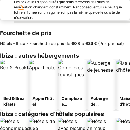
Les prix et les disponibilités que nous recevons des sites de
réservation changent constamment. Par conséquent, il se peut que
l’offre affichée sur trivago ne soit pas la même que celle du site de
réservation.
Fourchette de prix
Hôtels - Ibiza -
Fourchette de prix
de
‎60 €
à
‎689 €
(Prix par nuit)
Ibiza : autres hébergements
Bed & Brea
Appart'hôt
Complexe
Auberge
Mais
kfasts
el
s
de
d'hô
touristique
jeunesse
Ibiza : catégories d’hôtels populaires
s