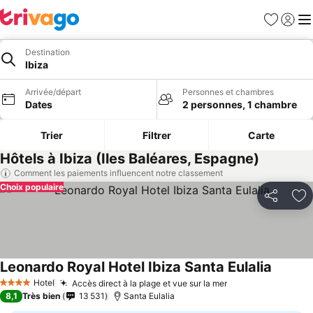
Favoris
Se con
Me
Destination
Ibiza
Arrivée/départ
Personnes et chambres
Dates
2 personnes, 1 chambre
Trier
Filtrer
Carte
Hôtels à Ibiza (Iles Baléares, Espagne)
Comment les paiements influencent notre classement
Choix populaire
Partager
Aj
Leonardo Royal Hotel Ibiza Santa Eulalia
Hotel
Accès direct à la plage et vue sur la mer
4 Étoiles
8,1
Très bien
13 531
Santa Eulalia