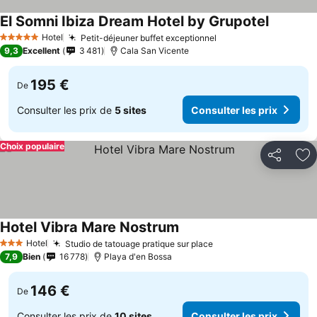
El Somni Ibiza Dream Hotel by Grupotel
Hotel
Petit-déjeuner buffet exceptionnel
5 Étoiles
9,3
Excellent
3 481
Cala San Vicente
195 €
De
Consulter les prix de
5 sites
Consulter les prix
Choix populaire
Partager
Aj
Hotel Vibra Mare Nostrum
Hotel
Studio de tatouage pratique sur place
3 Étoiles
7,9
Bien
16 778
Playa d'en Bossa
146 €
De
Consulter les prix de
10 sites
Consulter les prix