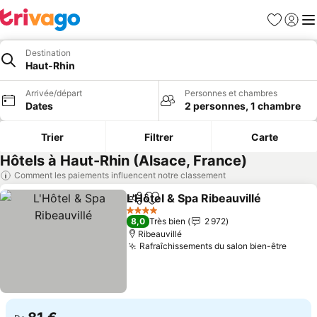
Favoris
Se con
Me
Destination
Haut-Rhin
Arrivée/départ
Personnes et chambres
Dates
2 personnes, 1 chambre
Trier
Filtrer
Carte
Hôtels à Haut-Rhin (Alsace, France)
Comment les paiements influencent notre classement
L'Hôtel & Spa Ribeauvillé
Partager
Ajouter à mes favoris
Co
4 Étoiles
8,0
Très bien
2 972
Ribeauvillé
Rafraîchissements du salon bien-être
Consu