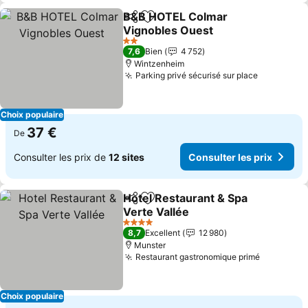
B&B HOTEL Colmar
Partager
Ajouter à mes favoris
Vignobles Ouest
Consulter les prix
2 Étoiles
7,6
Bien
4 752
Wintzenheim
Parking privé sécurisé sur place
Consulter
Choix populaire
37 €
De
Consulter les prix de
12 sites
Consulter les prix
Hotel Restaurant & Spa
Partager
Ajouter à mes favoris
Verte Vallée
Consulter les prix
4 Étoiles
8,7
Excellent
12 980
Munster
Restaurant gastronomique primé
Consulter
Choix populaire