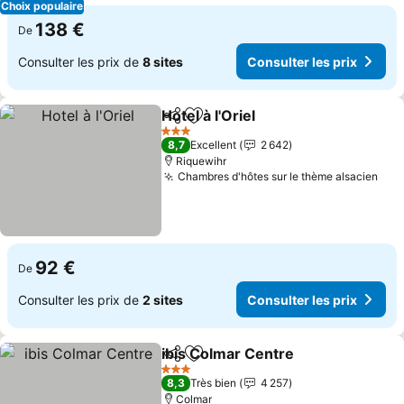
Choix populaire
138 €
De
Consulter les prix de
8 sites
Consulter les prix
Hotel à l'Oriel
Partager
Ajouter à mes favoris
Consulter les
3 Étoiles
8,7
Excellent
2 642
Riquewihr
Chambres d'hôtes sur le thème alsacien
Cons
92 €
De
Consulter les prix de
2 sites
Consulter les prix
ibis Colmar Centre
Partager
Ajouter à mes favoris
Consult
3 Étoiles
8,3
Très bien
4 257
Colmar