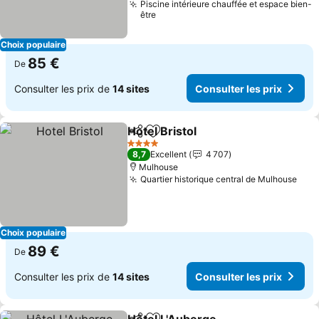
Piscine intérieure chauffée et espace bien-
être
Choix populaire
85 €
De
Consulter les prix de
14 sites
Consulter les prix
Hotel Bristol
Partager
Ajouter à mes favoris
Consulter les 
4 Étoiles
8,7
Excellent
4 707
Mulhouse
Quartier historique central de Mulhouse
Cons
Choix populaire
89 €
De
Consulter les prix de
14 sites
Consulter les prix