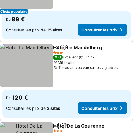
Choix populaire
99 €
De
Consulter les prix de
15 sites
Consulter les prix
Hotel Le Mandelberg
Partager
Ajouter à mes favoris
Consu
3 Étoiles
9,0
Excellent
1 577
Mittelwihr
Terrasse avec vue sur les vignobles
Consult
120 €
De
Consulter les prix de
2 sites
Consulter les prix
Hôtel De La Couronne
Partager
Ajouter à mes favoris
Cons