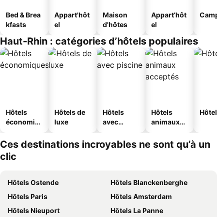
Bed & Brea
Appart'hôt
Maison
Appart’hôt
Camp
kfasts
el
d'hôtes
el
Haut-Rhin : catégories d’hôtels populaires
Hôtels
Hôtels de
Hôtels
Hôtels
Hôtel
économiq
luxe
avec
animaux
ues
piscine
acceptés
Ces destinations incroyables ne sont qu’à un
clic
Hôtels Ostende
Hôtels Blanckenberghe
Hôtels Paris
Hôtels Amsterdam
Hôtels Nieuport
Hôtels La Panne