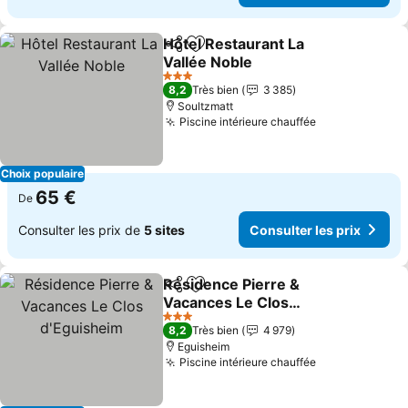
Hôtel Restaurant La
Partager
Ajouter à mes favoris
Vallée Noble
Consulter les prix
3 Étoiles
8,2
Très bien
3 385
Soultzmatt
Piscine intérieure chauffée
Consulter les
Choix populaire
65 €
De
Consulter les prix de
5 sites
Consulter les prix
Résidence Pierre &
Partager
Ajouter à mes favoris
Vacances Le Clos
d'Eguisheim
Consulter les prix
3 Étoiles
8,2
Très bien
4 979
Eguisheim
Piscine intérieure chauffée
Consulter les