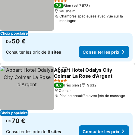
Consulter les prix
4 Étoiles
7,8
Bien
7 573
Sausheim
Chambres spacieuses avec vue sur la
montagne
Choix populaire
50 €
De
Consulter les prix de
9 sites
Consulter les prix
Appart Hotel Odalys City
Partager
Ajouter à mes favoris
Colmar La Rose d'Argent
Consulter les prix
4 Étoiles
8,2
Très bien
9 632
Colmar
Piscine chauffée avec jets de massage
Cons
Choix populaire
70 €
De
Consulter les prix de
9 sites
Consulter les prix