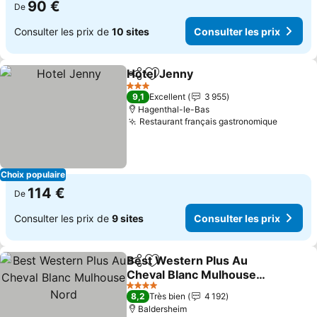
90 €
De
Consulter les prix de
10 sites
Consulter les prix
Hotel Jenny
Partager
Ajouter à mes favoris
Consulter les p
3 Étoiles
9,1
Excellent
3 955
Hagenthal-le-Bas
Restaurant français gastronomique
Consult
Choix populaire
114 €
De
Consulter les prix de
9 sites
Consulter les prix
Best Western Plus Au
Partager
Ajouter à mes favoris
Cheval Blanc Mulhouse
Nord
Consulter les prix
4 Étoiles
8,2
Très bien
4 192
Baldersheim