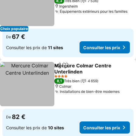
8,3
Très bien
7 536
Ingersheim
Équipements extérieurs pour les familles
Con
Choix populaire
67 €
De
Consulter les prix de
11 sites
Consulter les prix
Mercure Colmar Centre
Partager
Ajouter à mes favoris
Unterlinden
Consulter les prix
4 Étoiles
8,1
Très bien
4 659
Colmar
Installations de bien-être modernes
Consult
82 €
De
Consulter les prix de
10 sites
Consulter les prix