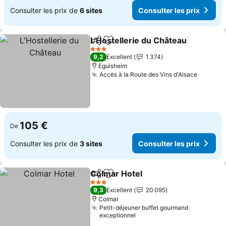
Consulter les prix de
6 sites
Consulter les prix
L'Hostellerie du Château
Partager
Ajouter à mes favoris
Co
3 Étoiles
9,2
Excellent
1 374
Eguisheim
Accès à la Route des Vins d'Alsace
Consult
105 €
De
Consulter les prix de
3 sites
Consulter les prix
Colmar Hotel
Partager
Ajouter à mes favoris
Consulter les
3 Étoiles
9,3
Excellent
20 095
Colmar
Petit-déjeuner buffet gourmand
exceptionnel