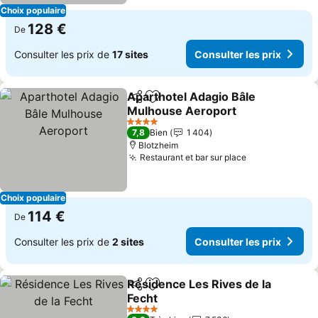
Choix populaire
128 €
De
Consulter les prix de
17 sites
Consulter les prix
Aparthotel Adagio Bâle
Partager
Ajouter à mes favoris
Mulhouse Aeroport
Consulter les prix
4 Étoiles
7,8
Bien
1 404
Blotzheim
Restaurant et bar sur place
Consulter les
Choix populaire
114 €
De
Consulter les prix de
2 sites
Consulter les prix
Résidence Les Rives de la
Partager
Ajouter à mes favoris
Fecht
Consulter les prix
4 Étoiles