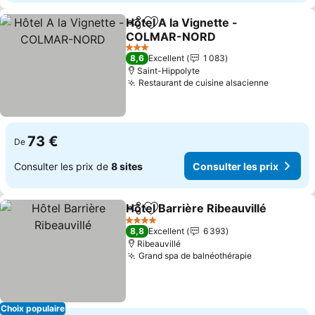
Hôtel A la Vignette -
Partager
Ajouter à mes favoris
COLMAR-NORD
Consulter les prix
3 Étoiles
8,6
Excellent
1 083
Saint-Hippolyte
Restaurant de cuisine alsacienne
Consulter
73 €
De
Consulter les prix de
8 sites
Consulter les prix
Hôtel Barrière Ribeauvillé
Partager
Ajouter à mes favoris
4 Étoiles
8,8
Excellent
6 393
Ribeauvillé
Grand spa de balnéothérapie
Consulter le
Choix populaire