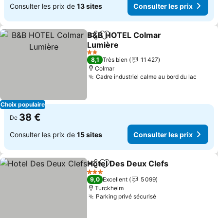
Consulter les prix de
13 sites
Consulter les prix
B&B HOTEL Colmar
Partager
Ajouter à mes favoris
Lumière
Consulter les prix
2 Étoiles
8,1
Très bien
11 427
Colmar
Cadre industriel calme au bord du lac
Consul
Choix populaire
38 €
De
Consulter les prix de
15 sites
Consulter les prix
Hotel Des Deux Clefs
Partager
Ajouter à mes favoris
Consu
3 Étoiles
9,0
Excellent
5 099
Turckheim
Parking privé sécurisé
Consulter les pri