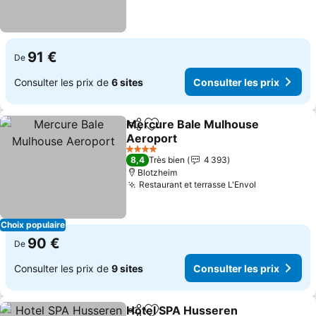
91 €
De
Consulter les prix de
6 sites
Consulter les prix
Mercure Bale Mulhouse
Partager
Ajouter à mes favoris
Aeroport
Consulter les prix
4 Étoiles
8,4
Très bien
4 393
Blotzheim
Restaurant et terrasse L'Envol
Consulter l
Choix populaire
90 €
De
Consulter les prix de
9 sites
Consulter les prix
Hotel SPA Husseren