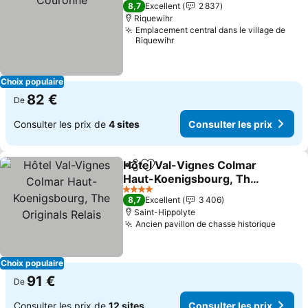
3 Étoiles
8,7
Excellent
2 837
Riquewihr
Emplacement central dans le village de
Riquewihr
Choix populaire
82 €
De
Consulter les prix de
4 sites
Consulter les prix
Hôtel Val-Vignes Colmar
Partager
Ajouter à mes favoris
Haut-Koenigsbourg, The
Originals Relais
Consulter les prix
4 Étoiles
8,7
Excellent
3 406
Saint-Hippolyte
Ancien pavillon de chasse historique
Consul
Choix populaire
91 €
De
Consulter les prix de
12 sites
Consulter les prix