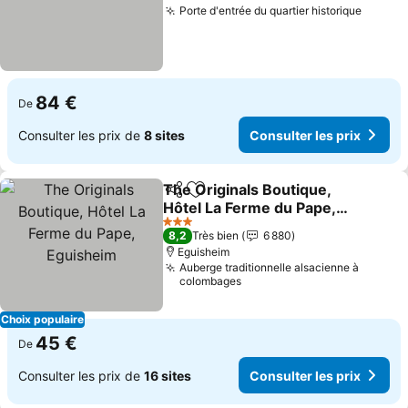
Porte d'entrée du quartier historique
Consult
84 €
De
Consulter les prix de
8 sites
Consulter les prix
The Originals Boutique,
Partager
Ajouter à mes favoris
Hôtel La Ferme du Pape,
Eguisheim
Consulter les prix
3 Étoiles
8,2
Très bien
6 880
Eguisheim
Auberge traditionnelle alsacienne à
colombages
Choix populaire
45 €
De
Consulter les prix de
16 sites
Consulter les prix