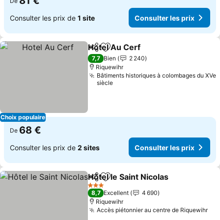
81 €
De
Consulter les prix de
1 site
Consulter les prix
Hotel Au Cerf
Partager
Ajouter à mes favoris
Consulter les
7,7
Bien
2 240
Riquewihr
Bâtiments historiques à colombages du XVe
siècle
Choix populaire
68 €
De
Consulter les prix de
2 sites
Consulter les prix
Hôtel le Saint Nicolas
Partager
Ajouter à mes favoris
Consu
3 Étoiles
8,7
Excellent
4 690
Riquewihr
Accès piétonnier au centre de Riquewihr
Con