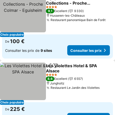
Partager
Ajouter à mes favoris
Collections - Proche
Colmar - Eguisheim
Consulter les prix
4 Étoiles
9,1
Excellent
9 330
Husseren-les-Châteaux
Restaurant panoramique Bain de Forêt
Consu
Choix populaire
100 €
De
Consulter les prix de
9 sites
Consulter les prix
Les Violettes Hotel & SPA
Partager
Ajouter à mes favoris
Alsace
Consulter les prix
4 Étoiles
8,6
Excellent
6 557
Jungholtz
Restaurant Le Jardin des Violettes
Consulte
Choix populaire
225 €
De