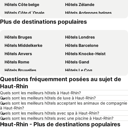
Hôtels Côte belge
Hôtels Zélande
Hôtels Côte d´Opale
Hôtels Ardennes belges
Plus de destinations populaires
Hôtels Belgique
Hôtels Majorque
Hôtels Bruges
Hôtels Londres
Hôtels Middelkerke
Hôtels Barcelone
Hôtels Anvers
Hôtels Knocke-Heist
Hôtels Rome
Hôtels Gand
Hôtels Bruxelles
Hôtels Le Coq
Questions fréquemment posées au sujet de
Hôtels Rotterdam
Hôtels Hasselt
Haut-Rhin
Hôtels Le Touquet-Paris-Plage
Hôtels Durbuy
Quels sont les meilleurs hôtels à Haut-Rhin?
Hôtels Dunkerque
Hôtels Málaga
Quels sont les meilleurs hôtels de luxe à Haut-Rhin?
Quels sont les meilleurs hôtels acceptant les animaux de compagnie
Hôtels Maastricht
Hôtels La Haye
à Haut-Rhin?
Hôtels Boulogne-sur-Mer
Hôtels Luxembourg
Quels sont les meilleurs hôtels avec spa à Haut-Rhin?
Quels sont les meilleurs hôtels avec une piscine à Haut-Rhin?
Hôtels Espagne
Hôtels Ténérife
Haut-Rhin - Plus de destinations populaires