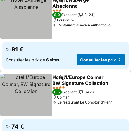
Hôtel L'Auberge
Partager
Ajouter à mes favoris
Alsacienne
Consulter les prix
3 Étoiles
8,9
Excellent
2 124
Eguisheim
Restaurant alsacien authentique
Consulter
91 €
De
Consulter les prix de
6 sites
Consulter les prix
Hotel L'Europe Colmar,
Partager
Ajouter à mes favoris
BW Signature Collection
Consulter les prix
4 Étoiles
8,5
Excellent
8 426
Colmar
Le restaurant Le Comptoir d'Henri
Consulte
74 €
De