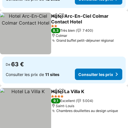
Hotel Arc-En-Ciel Colmar
Partager
Ajouter à mes favoris
Contact Hotel
Consulter les prix
2 Étoiles
8,3
Très bien
7 400
Colmar
Grand buffet petit-déjeuner régional
Consul
63 €
De
Consulter les prix de
11 sites
Consulter les prix
Hotel La Villa K
Partager
Ajouter à mes favoris
Consulter le
4 Étoiles
9,1
Excellent
5 004
Saint-Louis
Chambres douillettes au design unique
Cons