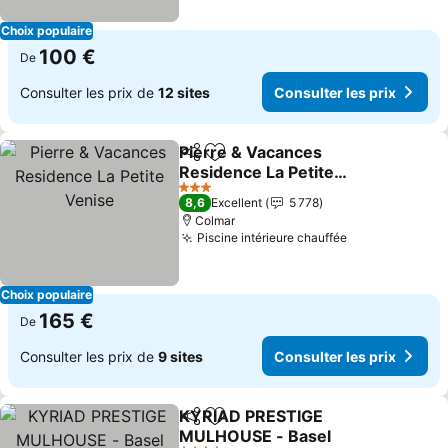
Choix populaire
100 €
De
Consulter les prix de
12 sites
Consulter les prix
Pierre & Vacances
Partager
Ajouter à mes favoris
Residence La Petite
Venise
Consulter les prix
3 Étoiles
8,6
Excellent
5 778
Colmar
Piscine intérieure chauffée
Consulter les
Choix populaire
165 €
De
Consulter les prix de
9 sites
Consulter les prix
KYRIAD PRESTIGE
Partager
Ajouter à mes favoris
MULHOUSE - Basel