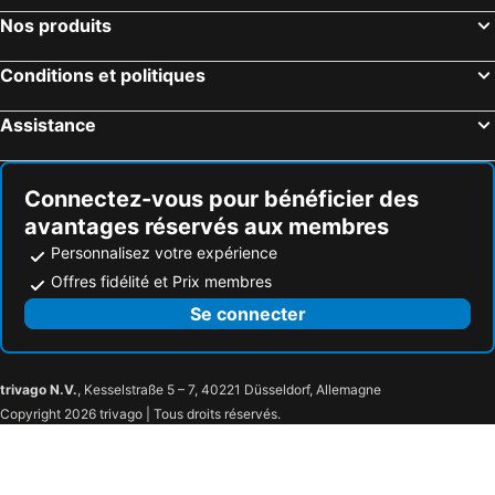
Nos produits
Hôtels Sainte-Marie-aux-Mines
Hôtels Bischwihr
Hôtels Wettolsheim
Hôtels Hésingue
Conditions et politiques
Hôtels Jungholtz
Hôtels Gueberschwihr
Assistance
Hôtels Thann
Hôtels Thannenkirch
Hôtels Mooslargue
Hôtels Ammerschwihr
Connectez-vous pour bénéficier des
avantages réservés aux membres
Personnalisez votre expérience
Offres fidélité et Prix membres
Se connecter
trivago N.V.
, Kesselstraße 5 – 7, 40221 Düsseldorf, Allemagne
Copyright 2026 trivago | Tous droits réservés.