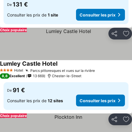
131 €
De
Consulter les prix de
1 site
Consulter les prix
Choix populaire
Partager
Aj
Lumley Castle Hotel
Hotel
Parcs pittoresques et vues sur la rivière
4 Étoiles
8,8
Excellent
13 669
Chester-le-Street
91 €
De
Consulter les prix de
12 sites
Consulter les prix
Choix populaire
Partager
Aj