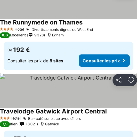
The Runnymede on Thames
Hotel
Divertissements dignes du West End
4 Étoiles
8,6
Excellent
9 328
Egham
192 €
De
Consulter les prix de
8 sites
Consulter les prix
Partager
Aj
Travelodge Gatwick Airport Central
Hotel
Bar-café sur place avec dîners
3 Étoiles
7,9
Bien
18 021
Gatwick