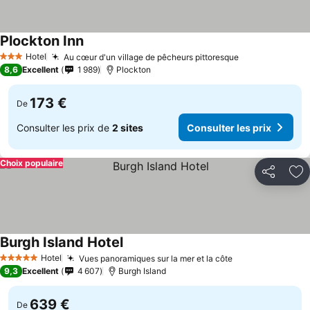
Plockton Inn
Hotel
Au cœur d'un village de pêcheurs pittoresque
3 Étoiles
8,6
Excellent
1 989
Plockton
173 €
De
Consulter les prix de
2 sites
Consulter les prix
Choix populaire
Partager
Aj
Burgh Island Hotel
Hotel
Vues panoramiques sur la mer et la côte
5 Étoiles
9,3
Excellent
4 607
Burgh Island
639 €
De