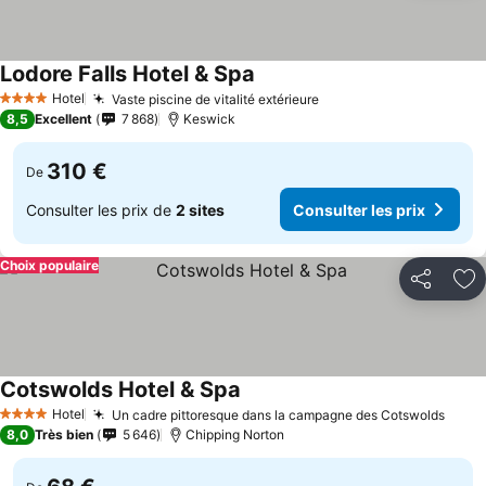
Lodore Falls Hotel & Spa
Hotel
Vaste piscine de vitalité extérieure
4 Étoiles
8,5
Excellent
7 868
Keswick
310 €
De
Consulter les prix de
2 sites
Consulter les prix
Choix populaire
Partager
Aj
Cotswolds Hotel & Spa
Hotel
Un cadre pittoresque dans la campagne des Cotswolds
4 Étoiles
8,0
Très bien
5 646
Chipping Norton