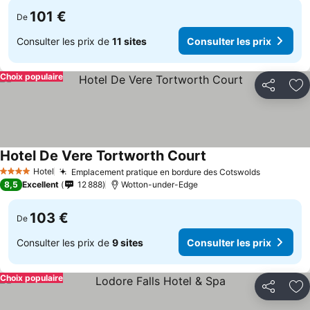
101 €
De
Consulter les prix de
11 sites
Consulter les prix
Choix populaire
Partager
Aj
Hotel De Vere Tortworth Court
Hotel
Emplacement pratique en bordure des Cotswolds
4 Étoiles
8,5
Excellent
12 888
Wotton-under-Edge
103 €
De
Consulter les prix de
9 sites
Consulter les prix
Choix populaire
Partager
Aj