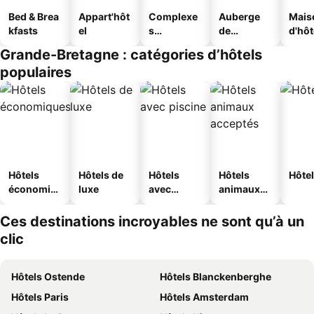
Bed & Brea
Appart'hôt
Complexe
Auberge
Mais
kfasts
el
s
de
d'hô
touristique
jeunesse
Grande-Bretagne : catégories d’hôtels
s
populaires
Hôtels
Hôtels de
Hôtels
Hôtels
Hôtel
économiq
luxe
avec
animaux
ues
piscine
acceptés
Ces destinations incroyables ne sont qu’à un
clic
Hôtels Ostende
Hôtels Blanckenberghe
Hôtels Paris
Hôtels Amsterdam