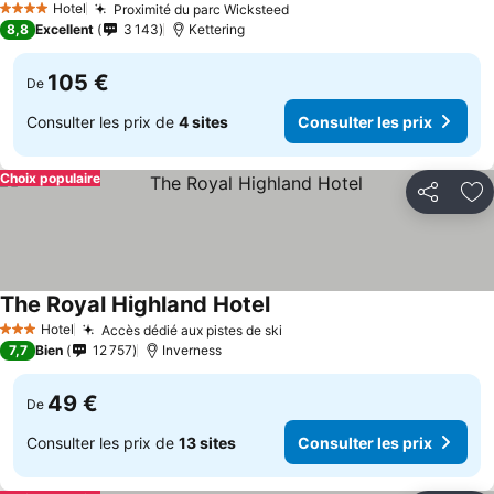
Hotel
Proximité du parc Wicksteed
4 Étoiles
8,8
Excellent
3 143
Kettering
105 €
De
Consulter les prix de
4 sites
Consulter les prix
Choix populaire
Partager
Aj
The Royal Highland Hotel
Hotel
Accès dédié aux pistes de ski
3 Étoiles
7,7
Bien
12 757
Inverness
49 €
De
Consulter les prix de
13 sites
Consulter les prix