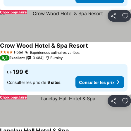
Choix populaire
Partager
Aj
Crow Wood Hotel & Spa Resort
Hotel
Expériences culinaires variées
4 Étoiles
9,3
Excellent
3 484
Burnley
199 €
De
Consulter les prix de
9 sites
Consulter les prix
Choix populaire
Partager
Aj
Lanelay Hall Hotel & Spa