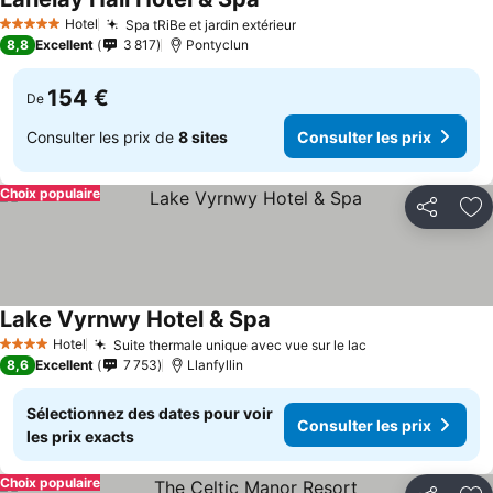
Hotel
Spa tRiBe et jardin extérieur
5 Étoiles
8,8
Excellent
3 817
Pontyclun
154 €
De
Consulter les prix de
8 sites
Consulter les prix
Choix populaire
Partager
Aj
Lake Vyrnwy Hotel & Spa
Hotel
Suite thermale unique avec vue sur le lac
4 Étoiles
8,6
Excellent
7 753
Llanfyllin
Sélectionnez des dates pour voir
Consulter les prix
les prix exacts
Choix populaire