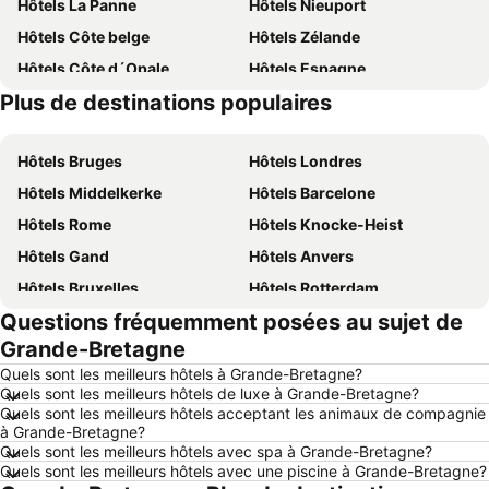
Hôtels La Panne
Hôtels Nieuport
Hôtels Côte belge
Hôtels Zélande
Hôtels Côte d´Opale
Hôtels Espagne
Plus de destinations populaires
Hôtels Belgique
Hôtels Luxembourg
Hôtels Bruges
Hôtels Londres
Hôtels Middelkerke
Hôtels Barcelone
Hôtels Rome
Hôtels Knocke-Heist
Hôtels Gand
Hôtels Anvers
Hôtels Bruxelles
Hôtels Rotterdam
Questions fréquemment posées au sujet de
Hôtels Maastricht
Hôtels Durbuy
Grande-Bretagne
Hôtels Hasselt
Hôtels New York
Quels sont les meilleurs hôtels à Grande-Bretagne?
Hôtels Boulogne-sur-Mer
Hôtels Le Coq
Quels sont les meilleurs hôtels de luxe à Grande-Bretagne?
Quels sont les meilleurs hôtels acceptant les animaux de compagnie
Hôtels Le Touquet-Paris-Plage
Hôtels Dunkerque
à Grande-Bretagne?
Hôtels Málaga
Hôtels Ardennes belges
Quels sont les meilleurs hôtels avec spa à Grande-Bretagne?
Quels sont les meilleurs hôtels avec une piscine à Grande-Bretagne?
Hôtels France
Hôtels Ténérife