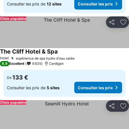
Consulter les prix de
12 sites
Consulter les prix
Choix populaire
Partager
Aj
The Cliff Hotel & Spa
Hotel
expérience de spa hydro d'eau salée
8,9
Excellent
6 635
Cardigan
133 €
De
Consulter les prix de
5 sites
Consulter les prix
Choix populaire
Partager
Aj