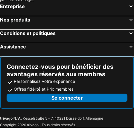
Hôtels Pitlochry
Hôtels Kingston upon Thames
Entreprise
Hôtels Leeds
Hôtels Stirling
Nos produits
Hôtels Portsmouth
Hôtels Maidstone
Hôtels Ealing
Hôtels Sheffield
Conditions et politiques
Hôtels Milton Keynes
Hôtels Kensington
Assistance
Hôtels Sutton
Hôtels Salisbury
Hôtels Rye
Hôtels Hastings
Connectez-vous pour bénéficier des
avantages réservés aux membres
Personnalisez votre expérience
Offres fidélité et Prix membres
Se connecter
trivago N.V.
, Kesselstraße 5 – 7, 40221 Düsseldorf, Allemagne
Copyright 2026 trivago | Tous droits réservés.