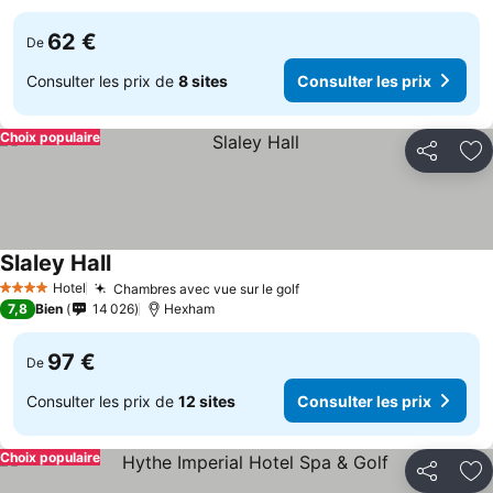
62 €
De
Consulter les prix de
8 sites
Consulter les prix
Choix populaire
Partager
Aj
Slaley Hall
Hotel
Chambres avec vue sur le golf
4 Étoiles
7,8
Bien
14 026
Hexham
97 €
De
Consulter les prix de
12 sites
Consulter les prix
Choix populaire
Partager
Aj