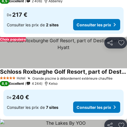
8,5
Excellent
2 406
Abberley
217 €
De
Consulter les prix de
2 sites
Consulter les prix
Choix populaire
Partager
Aj
Schloss Roxburghe Golf Resort, part of Destination by Hyatt
Hotel
Grande piscine à débordement extérieure chauffée
5 Étoiles
8,9
Excellent
4 244
Kelso
240 €
De
Consulter les prix de
7 sites
Consulter les prix