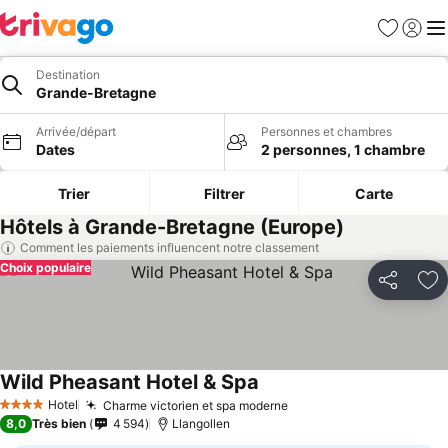
Favoris
Se con
Me
Destination
Grande-Bretagne
Arrivée/départ
Personnes et chambres
Dates
2 personnes, 1 chambre
Trier
Filtrer
Carte
Hôtels à Grande-Bretagne (Europe)
Comment les paiements influencent notre classement
Choix populaire
Partager
Aj
Wild Pheasant Hotel & Spa
Hotel
Charme victorien et spa moderne
4 Étoiles
8,0
Très bien
4 594
Llangollen