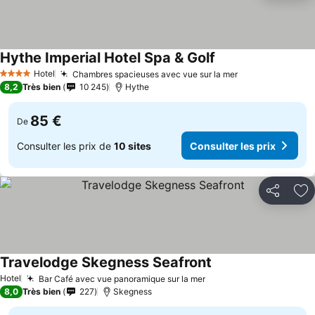
Hythe Imperial Hotel Spa & Golf
Hotel
Chambres spacieuses avec vue sur la mer
4 Étoiles
8,2
Très bien
10 245
Hythe
85 €
De
Consulter les prix de
10 sites
Consulter les prix
Partager
Aj
Travelodge Skegness Seafront
Hotel
Bar Café avec vue panoramique sur la mer
8,0
Très bien
227
Skegness