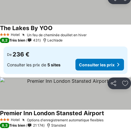
Partager
Aj
The Lakes By YOO
Hotel
Un feu de cheminée douillet en hiver
3 Étoiles
8,2
Très bien
431
Lechlade
236 €
De
Consulter les prix de
5 sites
Consulter les prix
Partager
Aj
Premier Inn London Stansted Airport
Hotel
Options d'enregistrement automatique flexibles
3 Étoiles
8,3
Très bien
21 174
Stansted