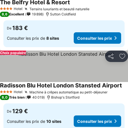
The Belfry Hotel & Resort
Hotel
Terrains luxuriants et beauté naturelle
4 Étoiles
8,6
Excellent
19 898
Sutton Coldfield
183 €
De
Consulter les prix de
8 sites
Consulter les prix
Choix populaire
Partager
Aj
Radisson Blu Hotel London Stansted Airport
Hotel
Machine à crêpes automatique au petit-déjeuner
4 Étoiles
8,0
Très bien
40 019
Bishop's Stortford
129 €
De
Consulter les prix de
10 sites
Consulter les prix