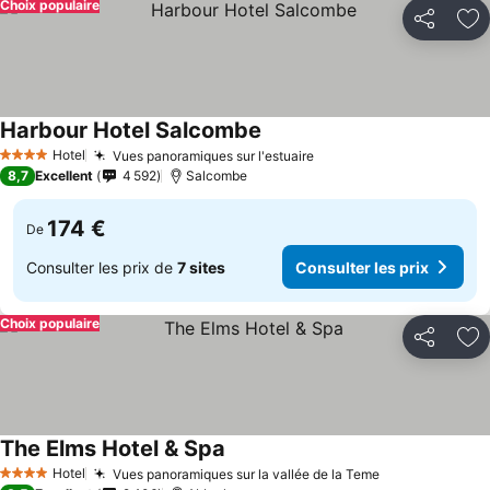
Choix populaire
Partager
Aj
Harbour Hotel Salcombe
Hotel
Vues panoramiques sur l'estuaire
4 Étoiles
8,7
Excellent
4 592
Salcombe
174 €
De
Consulter les prix de
7 sites
Consulter les prix
Choix populaire
Partager
Aj
The Elms Hotel & Spa
Hotel
Vues panoramiques sur la vallée de la Teme
4 Étoiles