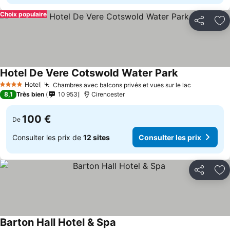
Choix populaire
Partager
Aj
Hotel De Vere Cotswold Water Park
Hotel
Chambres avec balcons privés et vues sur le lac
4 Étoiles
8,1
Très bien
10 953
Cirencester
100 €
De
Consulter les prix de
12 sites
Consulter les prix
Partager
Aj
Barton Hall Hotel & Spa