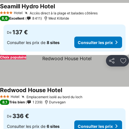
Seamill Hydro Hotel
Hotel
Accès direct à la plage et balades côtières
4 Étoiles
8,6
Excellent
8 411
West Kilbride
137 €
De
Consulter les prix de
8 sites
Consulter les prix
Choix populaire
Partager
Aj
Redwood House Hotel
Hotel
Emplacement isolé au bord du loch
3 Étoiles
8,1
Très bien
1 239
Dunvegan
336 €
De
Consulter les prix de
6 sites
Consulter les prix