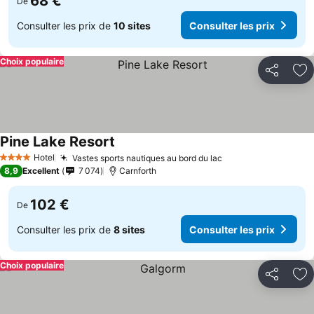
68 €
De
Consulter les prix de
10 sites
Consulter les prix
Choix populaire
Partager
Aj
Pine Lake Resort
Hotel
Vastes sports nautiques au bord du lac
4 Étoiles
8,9
Excellent
7 074
Carnforth
102 €
De
Consulter les prix de
8 sites
Consulter les prix
Choix populaire
Partager
Aj