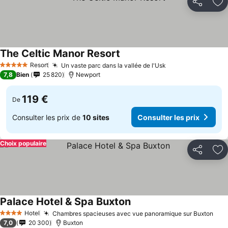
Partager
Aj
The Celtic Manor Resort
Resort
Un vaste parc dans la vallée de l'Usk
5 Étoiles
7,8
Bien
25 820
Newport
119 €
De
Consulter les prix de
10 sites
Consulter les prix
Choix populaire
Partager
Aj
Palace Hotel & Spa Buxton
Hotel
Chambres spacieuses avec vue panoramique sur Buxton
4 Étoiles
7,0
20 300
Buxton