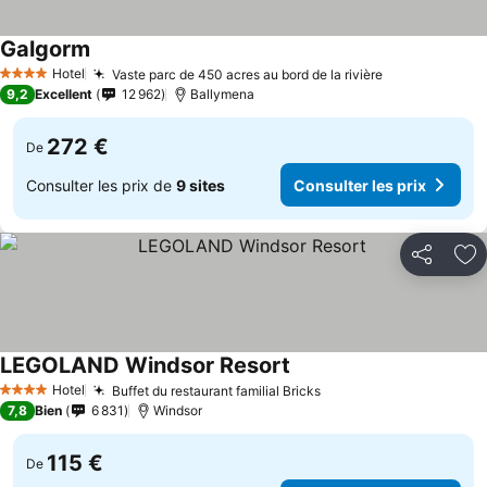
Galgorm
Hotel
Vaste parc de 450 acres au bord de la rivière
4 Étoiles
9,2
Excellent
12 962
Ballymena
272 €
De
Consulter les prix de
9 sites
Consulter les prix
Partager
Aj
LEGOLAND Windsor Resort
Hotel
Buffet du restaurant familial Bricks
4 Étoiles
7,8
Bien
6 831
Windsor
115 €
De