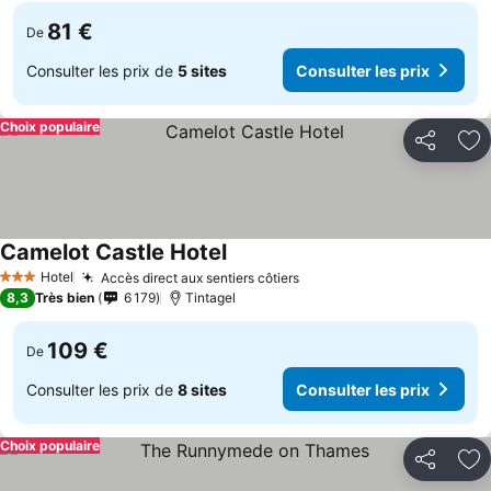
81 €
De
Consulter les prix de
5 sites
Consulter les prix
Choix populaire
Partager
Aj
Camelot Castle Hotel
Hotel
Accès direct aux sentiers côtiers
3 Étoiles
8,3
Très bien
6 179
Tintagel
109 €
De
Consulter les prix de
8 sites
Consulter les prix
Choix populaire
Partager
Aj