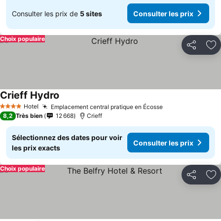
Consulter les prix de
5 sites
Consulter les prix
Choix populaire
Partager
Aj
Crieff Hydro
Hotel
Emplacement central pratique en Écosse
4 Étoiles
8,2
Très bien
12 668
Crieff
Sélectionnez des dates pour voir
Consulter les prix
les prix exacts
Choix populaire
Partager
Aj