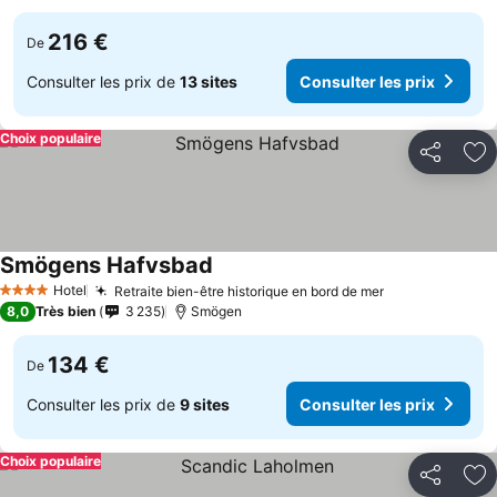
216 €
De
Consulter les prix de
13 sites
Consulter les prix
Choix populaire
Partager
Aj
Smögens Hafvsbad
Consulter les prix
Hotel
Retraite bien-être historique en bord de mer
Consulter les
4 Étoiles
8,0
Très bien
3 235
Smögen
134 €
De
Consulter les prix de
9 sites
Consulter les prix
Choix populaire
Partager
Aj