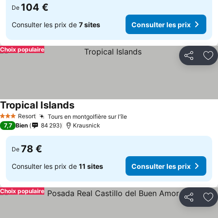
104 €
De
Consulter les prix de
7 sites
Consulter les prix
Choix populaire
Partager
Aj
Tropical Islands
Consulter les prix
Resort
Tours en montgolfière sur l'île
Consulter les prix
3 Étoiles
7,7
Bien
84 293
Krausnick
78 €
De
Consulter les prix de
11 sites
Consulter les prix
Choix populaire
Partager
Aj