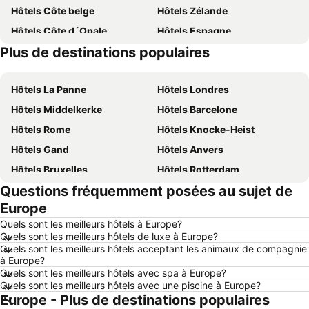
Hôtels Côte belge
Hôtels Zélande
Hôtels Côte d´Opale
Hôtels Espagne
Plus de destinations populaires
Hôtels Belgique
Hôtels France
Hôtels La Panne
Hôtels Londres
Hôtels Middelkerke
Hôtels Barcelone
Hôtels Rome
Hôtels Knocke-Heist
Hôtels Gand
Hôtels Anvers
Hôtels Bruxelles
Hôtels Rotterdam
Questions fréquemment posées au sujet de
Hôtels Maastricht
Hôtels Durbuy
Europe
Hôtels Hasselt
Hôtels New York
Quels sont les meilleurs hôtels à Europe?
Hôtels Boulogne-sur-Mer
Hôtels Le Coq
Quels sont les meilleurs hôtels de luxe à Europe?
Quels sont les meilleurs hôtels acceptant les animaux de compagnie
Hôtels Le Touquet-Paris-Plage
Hôtels Dunkerque
à Europe?
Hôtels Málaga
Hôtels Ardennes belges
Quels sont les meilleurs hôtels avec spa à Europe?
Quels sont les meilleurs hôtels avec une piscine à Europe?
Hôtels Luxembourg
Hôtels Ténérife
Europe - Plus de destinations populaires