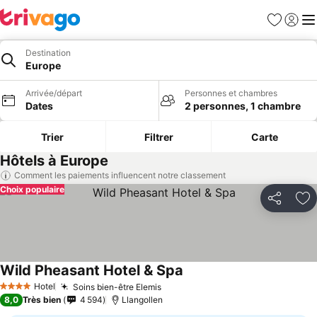
Favoris
Se con
Me
Destination
Europe
Arrivée/départ
Personnes et chambres
Dates
2 personnes, 1 chambre
Trier
Filtrer
Carte
Hôtels à Europe
Comment les paiements influencent notre classement
Choix populaire
Partager
Aj
Wild Pheasant Hotel & Spa
Consulter les prix
Hotel
Soins bien-être Elemis
Consulter les prix
4 Étoiles
8,0
Très bien
4 594
Llangollen