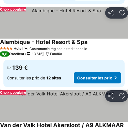
Choix populaire
Partager
Aj
Alambique - Hotel Resort & Spa
Consulter les prix
Hotel
Gastronomie régionale traditionnelle
Consulter les prix
4 Étoiles
8,8
Excellent
13 616
Fundão
139 €
De
Consulter les prix de
12 sites
Consulter les prix
Choix populaire
Partager
Aj
Van der Valk Hotel Akersloot / A9 ALKMAAR