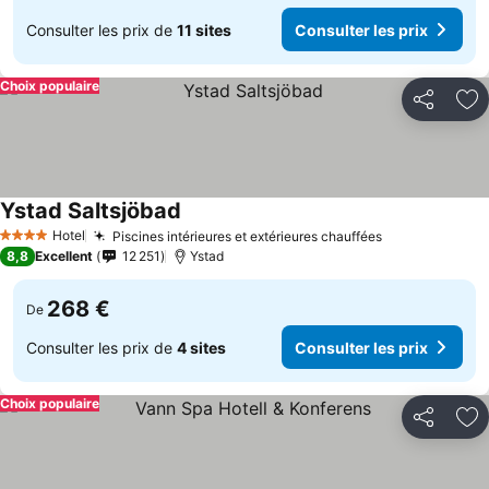
Consulter les prix de
11 sites
Consulter les prix
Choix populaire
Partager
Aj
Ystad Saltsjöbad
Consulter les prix
Hotel
Piscines intérieures et extérieures chauffées
Consulter les
4 Étoiles
8,8
Excellent
12 251
Ystad
268 €
De
Consulter les prix de
4 sites
Consulter les prix
Choix populaire
Partager
Aj