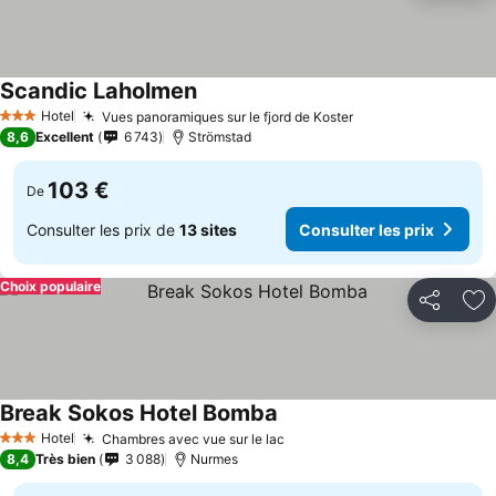
Scandic Laholmen
Consulter les prix
Hotel
Vues panoramiques sur le fjord de Koster
Consulter les pri
3 Étoiles
8,6
Excellent
6 743
Strömstad
103 €
De
Consulter les prix de
13 sites
Consulter les prix
Choix populaire
Partager
Aj
Break Sokos Hotel Bomba
Consulter les prix
Hotel
Chambres avec vue sur le lac
Consulter les prix
3 Étoiles
8,4
Très bien
3 088
Nurmes