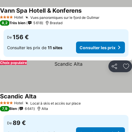
Vann Spa Hotell & Konferens
Consulter les prix
Hotel
Vues panoramiques sur le fjord de Gullmar
Consulter les p
4 Étoiles
8,2
Très bien
5 618
Brastad
156 €
De
Consulter les prix de
11 sites
Consulter les prix
Choix populaire
Partager
Aj
Scandic Alta
Consulter les prix
Hotel
Local à skis et accès sur place
Consulter les prix
4 Étoiles
7,9
Bien
6 641
Alta
89 €
De