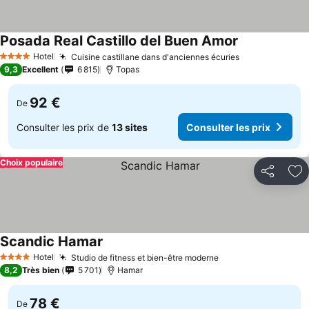
Posada Real Castillo del Buen Amor
Consulter les 
Hotel
Cuisine castillane dans d'anciennes écuries
Consulter les
4 Étoiles
9,3
Excellent
6 815
Topas
92 €
De
Consulter les prix de
13 sites
Consulter les prix
Choix populaire
Partager
Aj
Scandic Hamar
Consulter les prix
Hotel
Studio de fitness et bien-être moderne
Consulter les pri
4 Étoiles
8,2
Très bien
5 701
Hamar
78 €
De