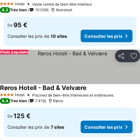
Co
Hotel
Vaste centre de bien-être intérieur
Consulter les prix
4 Étoiles
8,3
Très bien
10 059
Akersloot
95 €
De
Consulter les prix de
10 sites
Consulter les prix
Choix populaire
Partager
Aj
Røros Hotell - Bad & Velvære
Consulter les prix
Hotel
Piscines de bien-être intérieures et extérieures
Consulter l
4 Étoiles
8,4
Très bien
7 419
Røros
125 €
De
Consulter les prix de
7 sites
Consulter les prix