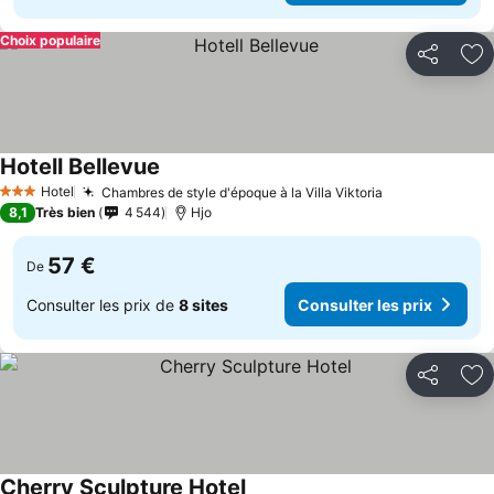
Choix populaire
Partager
Aj
Hotell Bellevue
Consulter les prix
Hotel
Chambres de style d'époque à la Villa Viktoria
Consulter les
3 Étoiles
8,1
Très bien
4 544
Hjo
57 €
De
Consulter les prix de
8 sites
Consulter les prix
Partager
Aj
Cherry Sculpture Hotel