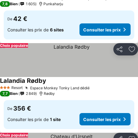
4 Étoiles
7,8
Bien
1 605
Punkaharju
42 €
De
Consulter les prix de
6 sites
Consulter les prix
Choix populaire
Partager
Aj
Lalandia Rødby
Consulter les prix
Resort
Espace Monkey Tonky Land dédié
Consulter les prix
3 Étoiles
7,7
Bien
2 849
Rødby
356 €
De
Consulter les prix de
1 site
Consulter les prix
Choix populaire