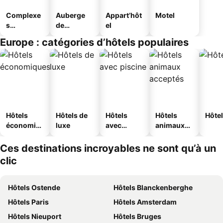
Complexe
Auberge
Appart’hôt
Motel
s
de
el
touristique
jeunesse
Europe : catégories d’hôtels populaires
s
Hôtels
Hôtels de
Hôtels
Hôtels
Hôtel
économiq
luxe
avec
animaux
ues
piscine
acceptés
Ces destinations incroyables ne sont qu’à un
clic
Hôtels Ostende
Hôtels Blanckenberghe
Hôtels Paris
Hôtels Amsterdam
Hôtels Nieuport
Hôtels Bruges