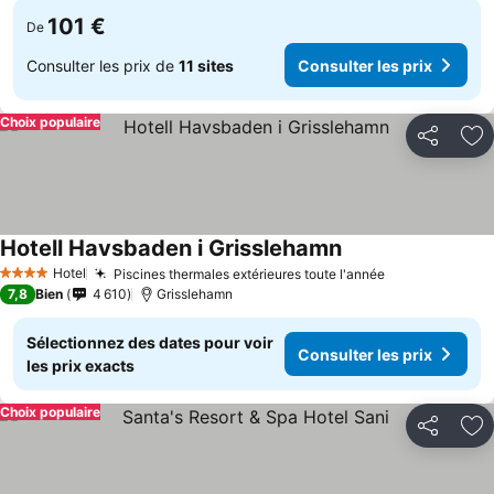
101 €
De
Consulter les prix de
11 sites
Consulter les prix
Choix populaire
Partager
Aj
Hotell Havsbaden i Grisslehamn
Consulter les prix
Hotel
Piscines thermales extérieures toute l'année
Consulter les
4 Étoiles
7,8
Bien
4 610
Grisslehamn
Sélectionnez des dates pour voir
Consulter les prix
les prix exacts
Choix populaire
Partager
Aj