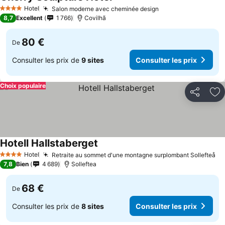
Consulter les prix
Hotel
Salon moderne avec cheminée design
Consulter les prix
4 Étoiles
8,7
Excellent
1 766
Covilhã
80 €
De
Consulter les prix de
9 sites
Consulter les prix
Choix populaire
Partager
Aj
Hotell Hallstaberget
Consulter les prix
Hotel
Retraite au sommet d'une montagne surplombant Sollefteå
Co
4 Étoiles
7,8
Bien
4 689
Solleftea
68 €
De
Consulter les prix de
8 sites
Consulter les prix