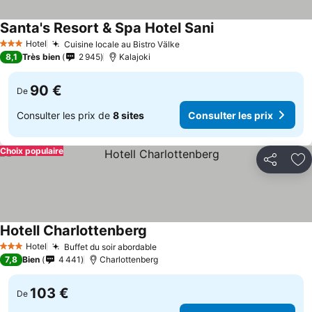
Santa's Resort & Spa Hotel Sani
Consulter les prix
Hotel
Cuisine locale au Bistro Välke
Consulter les prix
3 Étoiles
8,1
Très bien
2 945
Kalajoki
90 €
De
Consulter les prix de
8 sites
Consulter les prix
Choix populaire
Partager
Aj
Hotell Charlottenberg
Consulter les prix
Hotel
Buffet du soir abordable
Consulter les prix
3 Étoiles
7,8
Bien
4 441
Charlottenberg
103 €
De