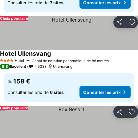
Consulter les prix de
7 sites
Consulter les prix
Choix populaire
Partager
Aj
Hotel Ullensvang
Consulter les prix
Hotel
Canal de natation panoramique de 88 mètres
Consulter le
4 Étoiles
8,8
Excellent
4 533
Ullensvang
158 €
De
Consulter les prix de
6 sites
Consulter les prix
Choix populaire
Partager
Aj