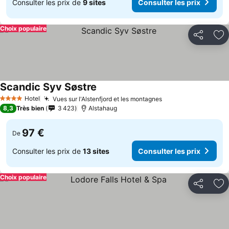
Consulter les prix de
9 sites
Consulter les prix
Choix populaire
Partager
Aj
Scandic Syv Søstre
Consulter les prix
Hotel
Vues sur l'Alstenfjord et les montagnes
Consulter les pri
4 Étoiles
8,3
Très bien
3 423
Alstahaug
97 €
De
Consulter les prix de
13 sites
Consulter les prix
Choix populaire
Partager
Aj