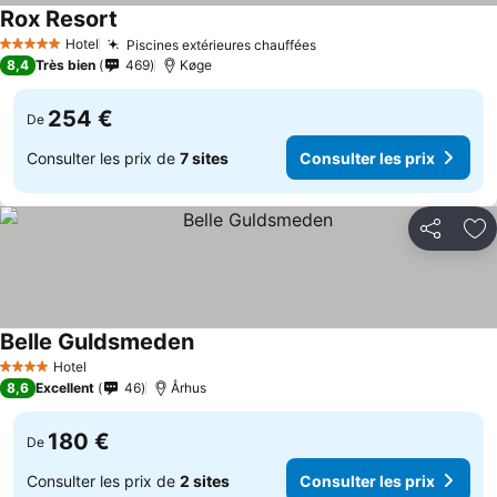
Rox Resort
Consulter les prix
Hotel
Piscines extérieures chauffées
Consulter les prix
5 Étoiles
8,4
Très bien
469
Køge
254 €
De
Consulter les prix de
7 sites
Consulter les prix
Partager
Aj
Belle Guldsmeden
Consulter les prix
Hotel
4 Étoiles
8,6
Excellent
46
Århus
180 €
De
Consulter les prix de
2 sites
Consulter les prix