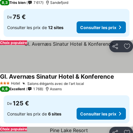
8,3
Très bien
7 617
Sandefjord
75 €
De
Consulter les prix de
12 sites
Consulter les prix
Choix populaire
Partager
Aj
Gl. Avernæs Sinatur Hotel & Konference
Consulte
Hotel
Salons élégants avec de l'art local
Consulter les prix
3 Étoiles
8,8
Excellent
1 768
Assens
125 €
De
Consulter les prix de
6 sites
Consulter les prix
Choix populaire