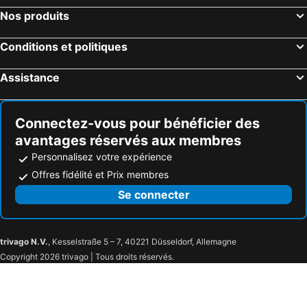
Nos produits
Hôtels Séville
Hôtels Prague
Hôtels Louvain
Hôtels Spa
Conditions et politiques
Hôtels Boulogne-sur-Mer
Hôtels Adeje
Assistance
Hôtels Middelburg
Hôtels Westende-Bad
Hôtels Vienne
Hôtels Coupvray
Connectez-vous pour bénéficier des
avantages réservés aux membres
Personnalisez votre expérience
Offres fidélité et Prix membres
Se connecter
trivago N.V.
, Kesselstraße 5 – 7, 40221 Düsseldorf, Allemagne
Copyright 2026 trivago | Tous droits réservés.