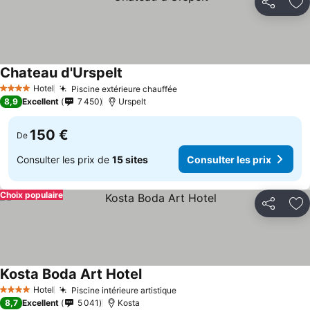
Partager
Aj
Chateau d'Urspelt
Consulter les prix
Hotel
Piscine extérieure chauffée
Consulter les prix
4 Étoiles
8,9
Excellent
7 450
Urspelt
150 €
De
Consulter les prix de
15 sites
Consulter les prix
Choix populaire
Partager
Aj
Kosta Boda Art Hotel
Consulter les prix
Hotel
Piscine intérieure artistique
Consulter les prix
4 Étoiles
8,7
Excellent
5 041
Kosta