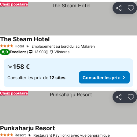
Choix populaire
Partager
Aj
The Steam Hotel
Consulter les prix
Hotel
Emplacement au bord du lac Mälaren
Consulter les prix
4 Étoiles
8,9
Excellent
13 900
Västeräs
158 €
De
Consulter les prix de
12 sites
Consulter les prix
Choix populaire
Partager
Aj
Punkaharju Resort
Consulter les prix
Resort
Restaurant Paviljonki avec vue panoramique
Consulter le