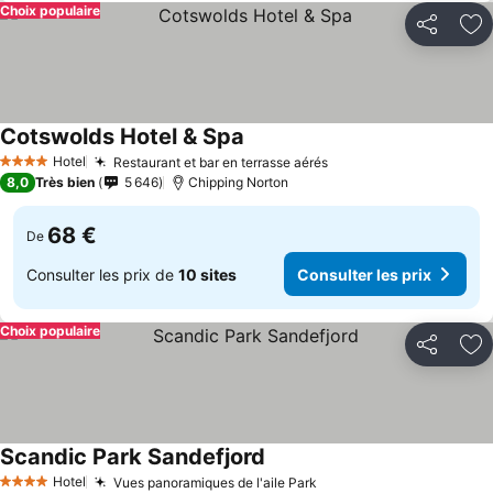
Choix populaire
Partager
Aj
Cotswolds Hotel & Spa
Consulter les prix
Hotel
Restaurant et bar en terrasse aérés
Consulter les prix
4 Étoiles
8,0
Très bien
5 646
Chipping Norton
68 €
De
Consulter les prix de
10 sites
Consulter les prix
Choix populaire
Partager
Aj
Scandic Park Sandefjord
Consulter les prix
Hotel
Vues panoramiques de l'aile Park
Consulter les prix
4 Étoiles