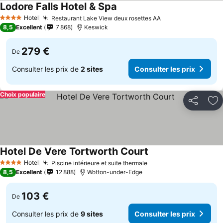
Lodore Falls Hotel & Spa
Consulter les prix
Hotel
Restaurant Lake View deux rosettes AA
Consulter les pri
4 Étoiles
8,5
Excellent
7 868
Keswick
279 €
De
Consulter les prix de
2 sites
Consulter les prix
Choix populaire
Partager
Aj
Hotel De Vere Tortworth Court
Consulter les prix
Hotel
Piscine intérieure et suite thermale
Consulter les prix
4 Étoiles
8,5
Excellent
12 888
Wotton-under-Edge
103 €
De
Consulter les prix de
9 sites
Consulter les prix