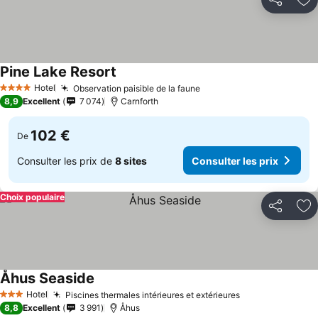
Partager
Aj
Pine Lake Resort
Consulter les prix
Hotel
Observation paisible de la faune
Consulter les prix
4 Étoiles
8,9
Excellent
7 074
Carnforth
102 €
De
Consulter les prix de
8 sites
Consulter les prix
Choix populaire
Partager
Aj
Åhus Seaside
Consulter les prix
Hotel
Piscines thermales intérieures et extérieures
Consulter les p
3 Étoiles
8,8
Excellent
3 991
Åhus