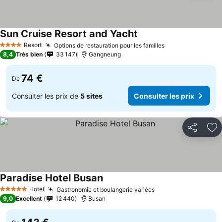
Sun Cruise Resort and Yacht
Consulter les prix
Resort
Options de restauration pour les familles
Consulter les p
4 Étoiles
8,4
Très bien
33 147
Gangneung
74 €
De
Consulter les prix de
5 sites
Consulter les prix
Partager
Aj
Paradise Hotel Busan
Consulter les prix
Hotel
Gastronomie et boulangerie variées
Consulter les prix
5 Étoiles
9,0
Excellent
12 440
Busan