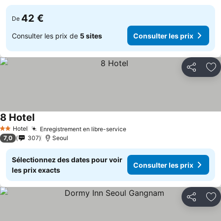
42 €
De
Consulter les prix de
5 sites
Consulter les prix
Partager
Aj
8 Hotel
Consulter les prix
Hotel
Enregistrement en libre-service
Consulter les prix
2 Étoiles
7,0
307
Seoul
Sélectionnez des dates pour voir
Consulter les prix
les prix exacts
Partager
Aj