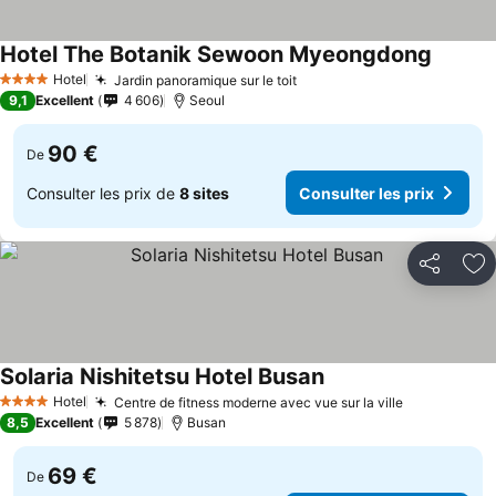
Hotel The Botanik Sewoon Myeongdong
Consult
Hotel
Jardin panoramique sur le toit
Consulter les prix
4 Étoiles
9,1
Excellent
4 606
Seoul
90 €
De
Consulter les prix de
8 sites
Consulter les prix
Partager
Aj
Solaria Nishitetsu Hotel Busan
Consulter les prix
Hotel
Centre de fitness moderne avec vue sur la ville
Consulter l
4 Étoiles
8,5
Excellent
5 878
Busan
69 €
De