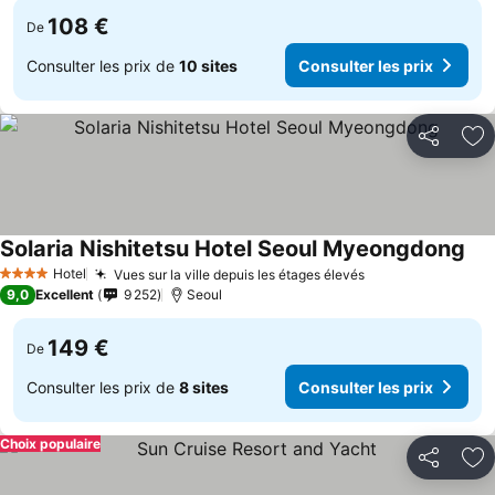
108 €
De
Consulter les prix de
10 sites
Consulter les prix
Partager
Aj
Solaria Nishitetsu Hotel Seoul Myeongdong
Con
Hotel
Vues sur la ville depuis les étages élevés
Consulter les pr
4 Étoiles
9,0
Excellent
9 252
Seoul
149 €
De
Consulter les prix de
8 sites
Consulter les prix
Choix populaire
Partager
Aj