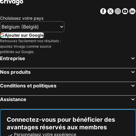
Hôtels Yeosu
Hôtels Pyeongtaek
Facebook
Twitter
Insta
Yo
Hôtels Goyang
Hôtels Yangyang
Choisissez votre pays
Hôtels Wonju
Hôtels Yeongju
Hôtels Mokpo
Hôtels Namhae
Ajouter sur Google
Hôtels Eumseong
Hôtels Taean
Retrouvez facilement nos résultats :
ajoutez trivago comme source
Hôtels Gimhae
Hôtels Cheongwon
préférée sur Google.
Hôtels Boryeong
Hôtels Cheonan
Entreprise
Hôtels Buyeo
Hôtels Seongnam
Nos produits
Hôtels Guri
Hôtels Gwangmyung
Hôtels Yangpyeong
Hôtels Gapyeong
Conditions et politiques
Hôtels Hwaseong
Hôtels Paju
Assistance
Hôtels Chuncheon
Hôtels Hwacheon
Hôtels Gwangyang
Hôtels Changwon
Connectez-vous pour bénéficier des
avantages réservés aux membres
Personnalisez votre expérience