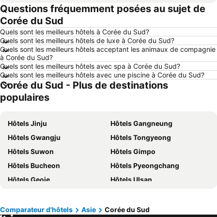
Questions fréquemment posées au sujet de
Hôtels Maastricht
Hôtels Durbuy
Corée du Sud
Hôtels Hasselt
Hôtels New York
Quels sont les meilleurs hôtels à Corée du Sud?
Hôtels Boulogne-sur-Mer
Hôtels Le Coq
Quels sont les meilleurs hôtels de luxe à Corée du Sud?
Quels sont les meilleurs hôtels acceptant les animaux de compagnie
Hôtels Le Touquet-Paris-Plage
Hôtels Dunkerque
à Corée du Sud?
Hôtels Málaga
Hôtels Belgique
Quels sont les meilleurs hôtels avec spa à Corée du Sud?
Quels sont les meilleurs hôtels avec une piscine à Corée du Sud?
Hôtels Luxembourg
Hôtels Ténérife
Corée du Sud - Plus de destinations
Hôtels Majorque
Hôtels Ibiza
populaires
Hôtels Italie
Hôtels Normandie
Hôtels Pays-Bas
Hôtels Grèce
Hôtels Jinju
Hôtels Gangneung
Hôtels Île de Rhodes
Hôtels Crète
Hôtels Gwangju
Hôtels Tongyeong
Hôtels Lac de Garde
Hôtels Costa Brava
Hôtels Suwon
Hôtels Gimpo
Hôtels Bretagne
Hôtels Mosel/ Saar
Hôtels Bucheon
Hôtels Pyeongchang
Hôtels Sicile
Hôtels Malte
Hôtels Geoje
Hôtels Ulsan
Hôtels Grande Canarie
Hôtels Turquie
Hôtels Pohang
Hôtels Suncheon
Hôtels Daejeon
Hôtels Goseong
Comparateur d'hôtels
Asie
Corée du Sud