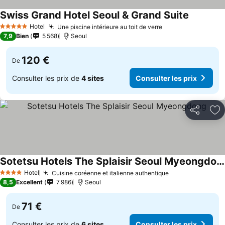
Swiss Grand Hotel Seoul & Grand Suite
Consulter
Hotel
Une piscine intérieure au toit de verre
Consulter les pri
5 Étoiles
7,9
Bien
5 568
Seoul
120 €
De
Consulter les prix de
4 sites
Consulter les prix
Partager
Aj
Sotetsu Hotels The Splaisir Seoul Myeongdong
Consulter les prix
Hotel
Cuisine coréenne et italienne authentique
Consulter les p
4 Étoiles
8,5
Excellent
7 986
Seoul
71 €
De
Consulter les prix de
6 sites
Consulter les prix