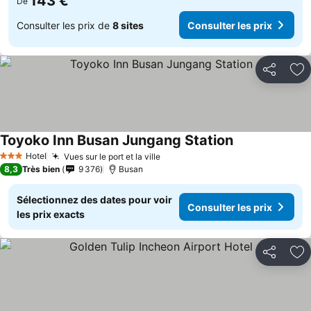
143 €
De
Consulter les prix de
8 sites
Consulter les prix
Partager
Aj
Toyoko Inn Busan Jungang Station
Consulter les p
Hotel
Vues sur le port et la ville
Consulter les prix
3 Étoiles
8,3
Très bien
9 376
Busan
Sélectionnez des dates pour voir
Consulter les prix
les prix exacts
Partager
Aj