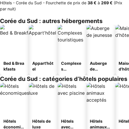
Hôtels - Corée du Sud -
Fourchette de prix
de
‎38 €
à
‎269 €
(Prix
par nuit)
Corée du Sud : autres hébergements
Bed & Brea
Appart'hôt
Complexe
Auberge
Mais
kfasts
el
s
de
d'hô
touristique
jeunesse
Corée du Sud : catégories d’hôtels populaires
s
Hôtels
Hôtels de
Hôtels
Hôtels
Hôtel
économiq
luxe
avec
animaux