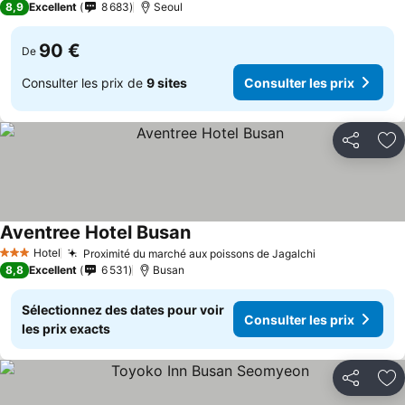
8,9
Excellent
8 683
Seoul
90 €
De
Consulter les prix de
9 sites
Consulter les prix
Partager
Aj
Aventree Hotel Busan
Consulter les prix
Hotel
Proximité du marché aux poissons de Jagalchi
Consulter les
3 Étoiles
8,8
Excellent
6 531
Busan
Sélectionnez des dates pour voir
Consulter les prix
les prix exacts
Partager
Aj