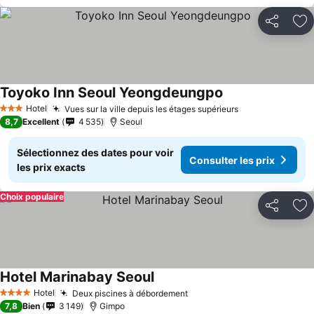
Partager
Aj
Toyoko Inn Seoul Yeongdeungpo
Consulter les pri
Hotel
Vues sur la ville depuis les étages supérieurs
Consulter les 
3 Étoiles
8,7
Excellent
4 535
Seoul
Sélectionnez des dates pour voir
Consulter les prix
les prix exacts
Choix populaire
Partager
Aj
Hotel Marinabay Seoul
Consulter les prix
Hotel
Deux piscines à débordement
Consulter les prix
4 Étoiles
7,8
Bien
3 149
Gimpo