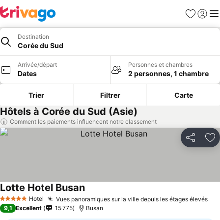
Favoris
Se con
Me
Destination
Corée du Sud
Arrivée/départ
Personnes et chambres
Dates
2 personnes, 1 chambre
Trier
Filtrer
Carte
Hôtels à Corée du Sud (Asie)
Comment les paiements influencent notre classement
Partager
Aj
Lotte Hotel Busan
Consulter les prix
Hotel
Vues panoramiques sur la ville depuis les étages élevés
Con
5 Étoiles
9,1
Excellent
15 775
Busan