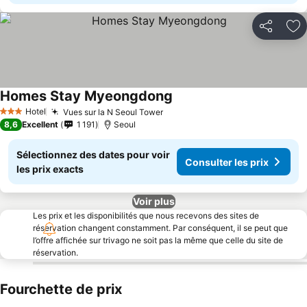
Partager
Aj
Homes Stay Myeongdong
Consulter les prix
Hotel
Vues sur la N Seoul Tower
Consulter les prix
3 Étoiles
8,6
Excellent
1 191
Seoul
Sélectionnez des dates pour voir
Consulter les prix
les prix exacts
Voir plus
Les prix et les disponibilités que nous recevons des sites de
réservation changent constamment. Par conséquent, il se peut que
l’offre affichée sur trivago ne soit pas la même que celle du site de
réservation.
Fourchette de prix