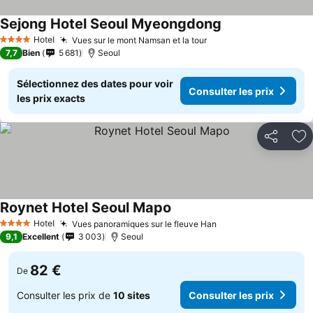
Sejong Hotel Seoul Myeongdong
Consulter les pri
Hotel
Vues sur le mont Namsan et la tour
Consulter les prix
4 Étoiles
7,7
Bien
5 681
Seoul
Sélectionnez des dates pour voir
Consulter les prix
les prix exacts
Partager
Aj
Roynet Hotel Seoul Mapo
Consulter les prix
Hotel
Vues panoramiques sur le fleuve Han
Consulter les prix
4 Étoiles
9,1
Excellent
3 003
Seoul
82 €
De
Consulter les prix de
10 sites
Consulter les prix