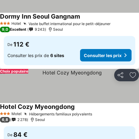
Dormy Inn Seoul Gangnam
Consulter les prix
Hotel
Vaste buffet international pour le petit-déjeuner
Consulter le
3 Étoiles
9,0
Excellent
9 243
Seoul
112 €
De
Consulter les prix de
6 sites
Consulter les prix
Choix populaire
Partager
Aj
Hotel Cozy Myeongdong
Consulter les prix
Motel
Hébergements familiaux polyvalents
Consulter les prix
3 Étoiles
6,8
2 278
Seoul
84 €
De