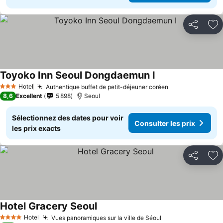
Partager
Aj
Toyoko Inn Seoul Dongdaemun I
Consulter les prix
Hotel
Authentique buffet de petit-déjeuner coréen
Consulter les p
3 Étoiles
8,6
Excellent
5 898
Seoul
Sélectionnez des dates pour voir
Consulter les prix
les prix exacts
Partager
Aj
Hotel Gracery Seoul
Consulter les prix
Hotel
Vues panoramiques sur la ville de Séoul
Consulter les pr
4 Étoiles