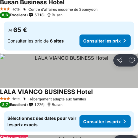
Busan Business Hotel
Consulter les prix
Hotel
Centre d'affaires moderne de Seomyeon
Consulter les pri
3 Étoiles
8,6
Excellent
5 718
Busan
65 €
De
Consulter les prix de
6 sites
Consulter les prix
Partager
Aj
LALA VIANCO BUSINESS Hotel
Consulter les prix
Hotel
Hébergement adapté aux familles
Consulter les prix
3 Étoiles
8,7
Excellent
1 226
Busan
Sélectionnez des dates pour voir
Consulter les prix
les prix exacts
Choix populaire