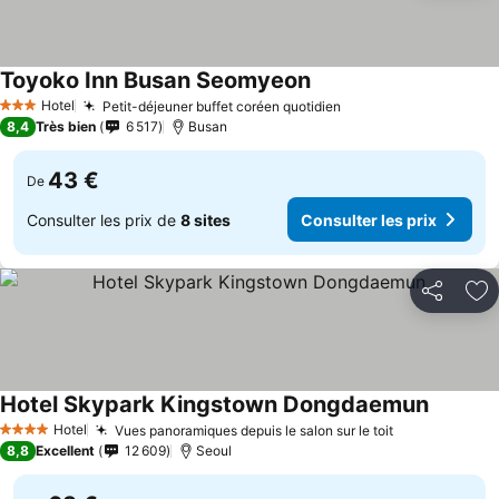
Toyoko Inn Busan Seomyeon
Consulter les prix
Hotel
Petit-déjeuner buffet coréen quotidien
Consulter les prix
3 Étoiles
8,4
Très bien
6 517
Busan
43 €
De
Consulter les prix de
8 sites
Consulter les prix
Partager
Aj
Hotel Skypark Kingstown Dongdaemun
Consulte
Hotel
Vues panoramiques depuis le salon sur le toit
Consulter le
4 Étoiles
8,8
Excellent
12 609
Seoul