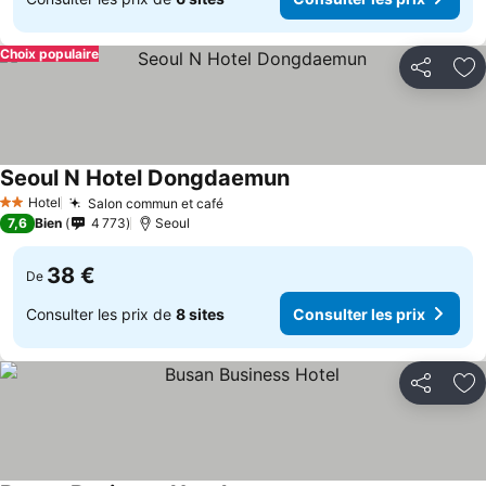
Choix populaire
Partager
Aj
Seoul N Hotel Dongdaemun
Consulter les prix
Hotel
Salon commun et café
Consulter les prix
2 Étoiles
7,6
Bien
4 773
Seoul
38 €
De
Consulter les prix de
8 sites
Consulter les prix
Partager
Aj