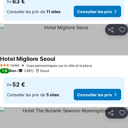
63 €
De
Consulter les prix de
11 sites
Consulter les prix
Partager
Aj
Hotel Migliore Seoul
Consulter les prix
Hotel
Vues panoramiques sur la ville et la place
Consulter les pri
3 Étoiles
7,8
Bien
2 861
Seoul
52 €
De
Consulter les prix de
5 sites
Consulter les prix
Partager
Aj