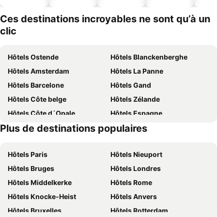
ues
piscine
acceptés
Ces destinations incroyables ne sont qu’à un
clic
Hôtels Ostende
Hôtels Blanckenberghe
Hôtels Amsterdam
Hôtels La Panne
Hôtels Barcelone
Hôtels Gand
Hôtels Côte belge
Hôtels Zélande
Hôtels Côte d´Opale
Hôtels Espagne
Plus de destinations populaires
Hôtels Ardennes belges
Hôtels France
Hôtels Paris
Hôtels Nieuport
Hôtels Bruges
Hôtels Londres
Hôtels Middelkerke
Hôtels Rome
Hôtels Knocke-Heist
Hôtels Anvers
Hôtels Bruxelles
Hôtels Rotterdam