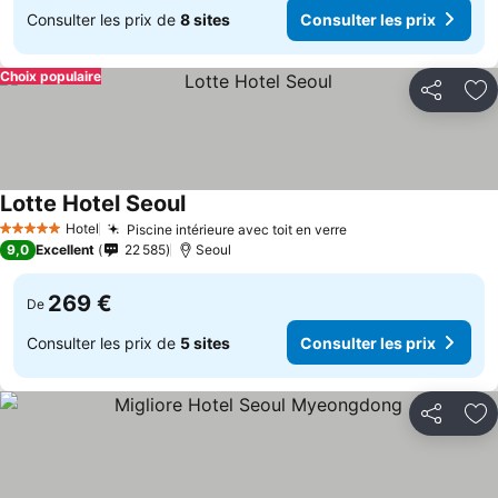
Consulter les prix de
8 sites
Consulter les prix
Choix populaire
Partager
Aj
Lotte Hotel Seoul
Consulter les prix
Hotel
Piscine intérieure avec toit en verre
Consulter les prix
5 Étoiles
9,0
Excellent
22 585
Seoul
269 €
De
Consulter les prix de
5 sites
Consulter les prix
Partager
Aj