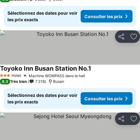
Sélectionnez des dates pour voir
Consulter les prix
les prix exacts
Partager
Aj
Toyoko Inn Busan Station No.1
Consulter les prix
Hotel
Machine WOWPASS dans le hall
Consulter les prix
3 Étoiles
8,3
Très bien
7 318
Busan
Sélectionnez des dates pour voir
Consulter les prix
les prix exacts
Partager
Aj