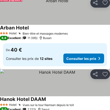
Partager
Aj
Arban Hotel
Consulter les prix
Hotel
Bien-être et massages modernes
Consulter les prix
3 Étoiles
8,6
Excellent
11 395
Busan
40 €
De
Consulter les prix de
12 sites
Consulter les prix
Partager
Aj
Hanok Hotel DAAM
Consulter les prix
Hotel
Vues sur la tour Namsan depuis le toit
Consulter les prix
3 Étoiles
9,0
Excellent
2 222
Seoul