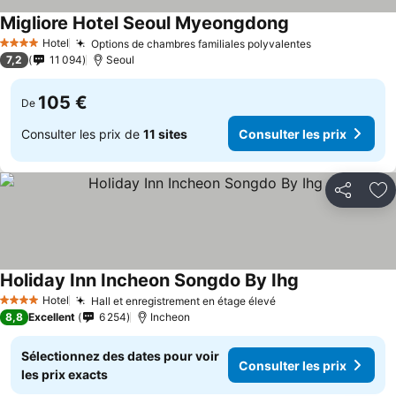
Migliore Hotel Seoul Myeongdong
Consulter les pr
Hotel
Options de chambres familiales polyvalentes
Consulter les
4 Étoiles
7,2
11 094
Seoul
105 €
De
Consulter les prix de
11 sites
Consulter les prix
Partager
Aj
Holiday Inn Incheon Songdo By Ihg
Consulter les p
Hotel
Hall et enregistrement en étage élevé
Consulter les prix
4 Étoiles
8,8
Excellent
6 254
Incheon
Sélectionnez des dates pour voir
Consulter les prix
les prix exacts