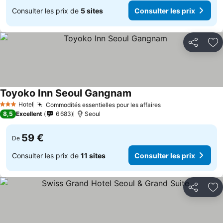
Consulter les prix de
5 sites
Consulter les prix
Partager
Aj
Toyoko Inn Seoul Gangnam
Consulter les prix
Hotel
Commodités essentielles pour les affaires
Consulter les pri
3 Étoiles
8,5
Excellent
6 683
Seoul
59 €
De
Consulter les prix de
11 sites
Consulter les prix
Partager
Aj