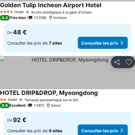
Golden Tulip Incheon Airport Hotel
Consulter les p
Hotel
Accès stratégique à la gare d'Unseo
Consulter les prix
4 Étoiles
8,4
Très bien
12 058
Incheon
48 €
De
Consulter les prix de
7 sites
Consulter les prix
Partager
Aj
HOTEL DRIP&DROP, Myeongdong
Consulter les pr
Hotel
Terrasse panoramique sur le toit
Consulter les prix
2 Étoiles
8,6
Excellent
1 087
Seoul
92 €
De
Consulter les prix de
6 sites
Consulter les prix