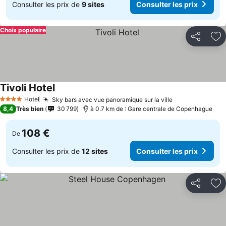
Consulter les prix de
9 sites
Consulter les prix
Choix populaire
Partager
Aj
Tivoli Hotel
Hotel
Sky bars avec vue panoramique sur la ville
4 Étoiles
8,4
Très bien
30 799
à 0.7 km de : Gare centrale de Copenhague
108 €
De
Consulter les prix de
12 sites
Consulter les prix
Partager
Aj