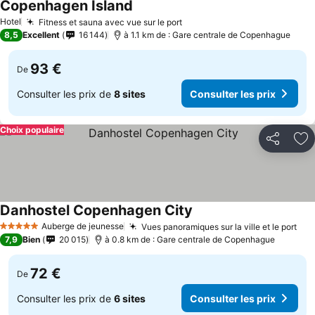
Copenhagen Island
Hotel
Fitness et sauna avec vue sur le port
8,5
Excellent
16 144
à 1.1 km de : Gare centrale de Copenhague
93 €
De
Consulter les prix de
8 sites
Consulter les prix
Choix populaire
Partager
Aj
Danhostel Copenhagen City
Auberge de jeunesse
Vues panoramiques sur la ville et le port
5 Étoiles
7,9
Bien
20 015
à 0.8 km de : Gare centrale de Copenhague
72 €
De
Consulter les prix de
6 sites
Consulter les prix