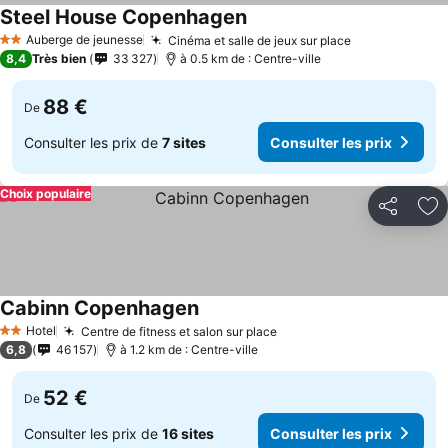
Steel House Copenhagen
Auberge de jeunesse
Cinéma et salle de jeux sur place
2 Étoiles
8,4
Très bien
33 327
à 0.5 km de : Centre-ville
88 €
De
Consulter les prix de
7 sites
Consulter les prix
Choix populaire
Partager
Aj
Cabinn Copenhagen
Hotel
Centre de fitness et salon sur place
2 Étoiles
6,8
46 157
à 1.2 km de : Centre-ville
52 €
De
Consulter les prix de
16 sites
Consulter les prix