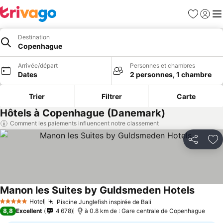
Favoris
Se con
Me
Destination
Copenhague
Arrivée/départ
Personnes et chambres
Dates
2 personnes, 1 chambre
Trier
Filtrer
Carte
Hôtels à Copenhague (Danemark)
Comment les paiements influencent notre classement
Partager
Aj
Manon les Suites by Guldsmeden Hotels
Hotel
Piscine Junglefish inspirée de Bali
5 Étoiles
8,8
Excellent
4 678
à 0.8 km de : Gare centrale de Copenhague