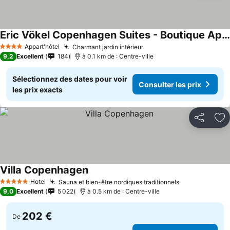
Eric Vökel Copenhagen Suites - Boutique Apartments
Appart'hôtel
Charmant jardin intérieur
4 Étoiles
9,2
Excellent
184
à 0.1 km de : Centre-ville
Sélectionnez des dates pour voir
Consulter les prix
les prix exacts
Partager
Aj
Villa Copenhagen
Hotel
Sauna et bien-être nordiques traditionnels
5 Étoiles
9,0
Excellent
5 022
à 0.5 km de : Centre-ville
202 €
De