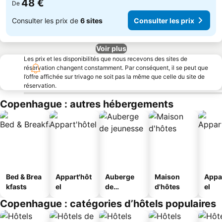
48 €
De
Consulter les prix de
6 sites
Consulter les prix
Voir plus
Les prix et les disponibilités que nous recevons des sites de
réservation changent constamment. Par conséquent, il se peut que
l’offre affichée sur trivago ne soit pas la même que celle du site de
réservation.
Copenhague : autres hébergements
Bed & Brea
Appart'hôt
Auberge
Maison
Appa
kfasts
el
de
d'hôtes
el
jeunesse
Copenhague : catégories d’hôtels populaires