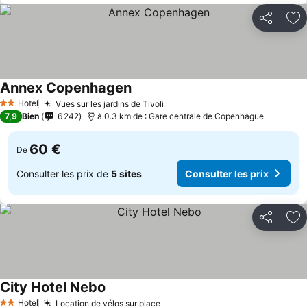
Partager
Aj
Annex Copenhagen
Hotel
Vues sur les jardins de Tivoli
2 Étoiles
7,9
Bien
6 242
à 0.3 km de : Gare centrale de Copenhague
60 €
De
Consulter les prix de
5 sites
Consulter les prix
Partager
Aj
City Hotel Nebo
Hotel
Location de vélos sur place