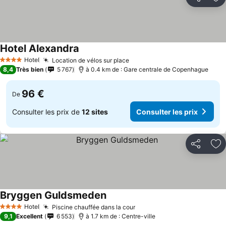
Partager
Aj
Hotel Alexandra
Hotel
Location de vélos sur place
4 Étoiles
8,4
Très bien
5 767
à 0.4 km de : Gare centrale de Copenhague
96 €
De
Consulter les prix de
12 sites
Consulter les prix
Partager
Aj
Bryggen Guldsmeden
Hotel
Piscine chauffée dans la cour
4 Étoiles
9,1
Excellent
6 553
à 1.7 km de : Centre-ville