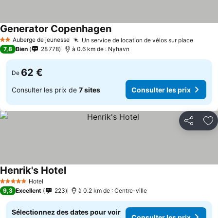
Generator Copenhagen
Auberge de jeunesse
Un service de location de vélos sur place
2 Étoiles
7,8
Bien
28 778
à 0.6 km de : Nyhavn
62 €
De
Consulter les prix de
7 sites
Consulter les prix
Partager
Aj
Henrik's Hotel
Hotel
5 Étoiles
9,3
Excellent
223
à 0.2 km de : Centre-ville
Sélectionnez des dates pour voir
Consulter les prix