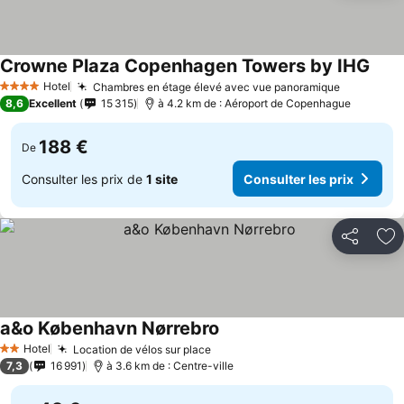
Crowne Plaza Copenhagen Towers by IHG
Hotel
Chambres en étage élevé avec vue panoramique
4 Étoiles
8,6
Excellent
15 315
à 4.2 km de : Aéroport de Copenhague
188 €
De
Consulter les prix de
1 site
Consulter les prix
Partager
Aj
a&o København Nørrebro
Hotel
Location de vélos sur place
2 Étoiles
7,3
16 991
à 3.6 km de : Centre-ville