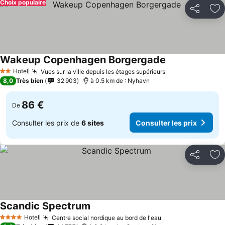
Choix populaire
Partager
Aj
Wakeup Copenhagen Borgergade
Hotel
Vues sur la ville depuis les étages supérieurs
2 Étoiles
8,0
Très bien
32 903
à 0.5 km de : Nyhavn
86 €
De
Consulter les prix de
6 sites
Consulter les prix
Partager
Aj
Scandic Spectrum
Hotel
Centre social nordique au bord de l'eau
4 Étoiles