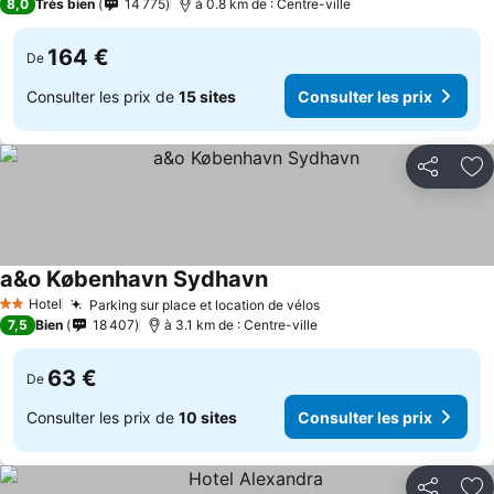
8,0
Très bien
14 775
à 0.8 km de : Centre-ville
164 €
De
Consulter les prix de
15 sites
Consulter les prix
Partager
Aj
a&o København Sydhavn
Hotel
Parking sur place et location de vélos
2 Étoiles
7,5
Bien
18 407
à 3.1 km de : Centre-ville
63 €
De
Consulter les prix de
10 sites
Consulter les prix