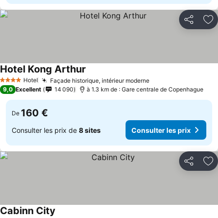
Partager
Aj
Hotel Kong Arthur
Hotel
Façade historique, intérieur moderne
4 Étoiles
9,0
Excellent
14 090
à 1.3 km de : Gare centrale de Copenhague
160 €
De
Consulter les prix de
8 sites
Consulter les prix
Partager
Aj
Cabinn City