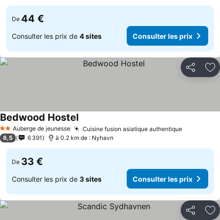
44 €
De
Consulter les prix de
4 sites
Consulter les prix
Partager
Aj
Bedwood Hostel
Auberge de jeunesse
Cuisine fusion asiatique authentique
2 Étoiles
6,5
6 391
à 0.2 km de : Nyhavn
33 €
De
Consulter les prix de
3 sites
Consulter les prix
Partager
Aj