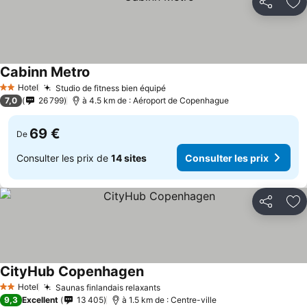
Partager
Aj
Cabinn Metro
Hotel
Studio de fitness bien équipé
2 Étoiles
7,0
26 799
à 4.5 km de : Aéroport de Copenhague
69 €
De
Consulter les prix de
14 sites
Consulter les prix
Partager
Aj
CityHub Copenhagen
Hotel
Saunas finlandais relaxants
2 Étoiles
9,3
Excellent
13 405
à 1.5 km de : Centre-ville