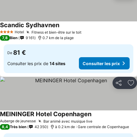
Scandic Sydhavnen
Hotel
Fitness et bien-être sur le toit
4 Étoiles
7,8
Bien
9 161
0.7 km de la plage
81 €
De
Consulter les prix de
14 sites
Consulter les prix
Partager
Aj
MEININGER Hotel Copenhagen
Auberge de jeunesse
Bar animé avec musique live
8,4
Très bien
42 350
à 0.2 km de : Gare centrale de Copenhague