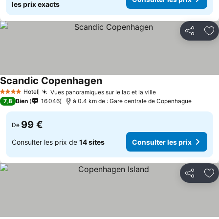
les prix exacts
Partager
Aj
Scandic Copenhagen
Hotel
Vues panoramiques sur le lac et la ville
4 Étoiles
7,8
Bien
16 046
à 0.4 km de : Gare centrale de Copenhague
99 €
De
Consulter les prix de
14 sites
Consulter les prix
Partager
Aj