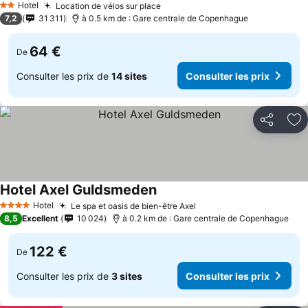
Hotel
Location de vélos sur place
2 Étoiles
7,2
31 311
à 0.5 km de : Gare centrale de Copenhague
64 €
De
Consulter les prix de
14 sites
Consulter les prix
Partager
Aj
Hotel Axel Guldsmeden
Hotel
Le spa et oasis de bien-être Axel
4 Étoiles
8,5
Excellent
10 024
à 0.2 km de : Gare centrale de Copenhague
122 €
De
Consulter les prix de
3 sites
Consulter les prix