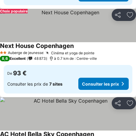
Choix populaire
Partager
Aj
Next House Copenhagen
Auberge de jeunesse
Cinéma et yoga de pointe
2 Étoiles
8,6
Excellent
48 873
à 0.7 km de : Centre-ville
93 €
De
Consulter les prix de
7 sites
Consulter les prix
Partager
Aj
AC Hotel Bella Sky Copenhagen