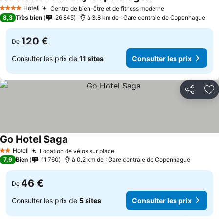
Hotel
Centre de bien-être et de fitness moderne
4 Étoiles
8,3
Très bien
26 845
à 3.8 km de : Gare centrale de Copenhague
120 €
De
Consulter les prix de
11 sites
Consulter les prix
Partager
Aj
Go Hotel Saga
Hotel
Location de vélos sur place
2 Étoiles
7,9
Bien
11 760
à 0.2 km de : Gare centrale de Copenhague
46 €
De
Consulter les prix de
5 sites
Consulter les prix