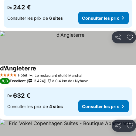
242 €
De
Consulter les prix de
6 sites
Consulter les prix
Partager
Aj
d'Angleterre
Hotel
Le restaurant étoilé Marchal
5 Étoiles
9,3
Excellent
3 424
à 0.4 km de : Nyhavn
632 €
De
Consulter les prix de
4 sites
Consulter les prix
Partager
Aj