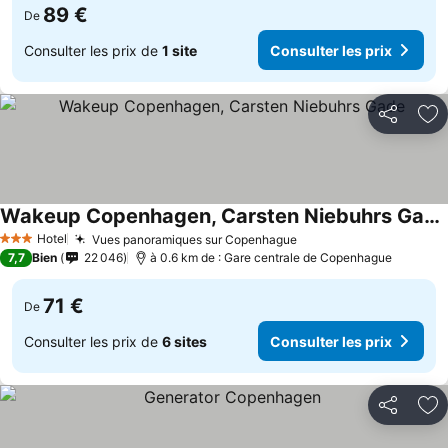
89 €
De
Consulter les prix de
1 site
Consulter les prix
Partager
Aj
Wakeup Copenhagen, Carsten Niebuhrs Gade
Hotel
Vues panoramiques sur Copenhague
3 Étoiles
7,7
Bien
22 046
à 0.6 km de : Gare centrale de Copenhague
71 €
De
Consulter les prix de
6 sites
Consulter les prix
Partager
Aj