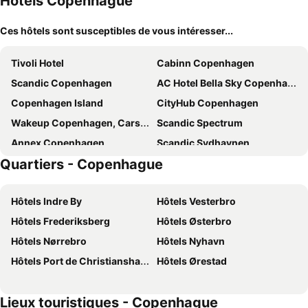
Hôtels Copenhague
Ces hôtels sont susceptibles de vous intéresser...
Tivoli Hotel
Cabinn Copenhagen
Scandic Copenhagen
AC Hotel Bella Sky Copenhagen
Copenhagen Island
CityHub Copenhagen
Wakeup Copenhagen, Carsten Niebuhrs Gade
Scandic Spectrum
Annex Copenhagen
Scandic Sydhavnen
Quartiers - Copenhague
Hotel Alexandra
Scandic Falkoner
Go Hotel Saga
Scandic Kødbyen
Hôtels Indre By
Hôtels Vesterbro
City Hotel Nebo
Absalon Hotel
Hôtels Frederiksberg
Hôtels Østerbro
Scandic Webers
Cabinn Metro
Hôtels Nørrebro
Hôtels Nyhavn
Scandic Palace Hotel
Savoy Hotel
Hôtels Port de Christianshavn
Hôtels Ørestad
The Square
a&o København Sydhavn
Copenhagen Go Hotel
Cabinn City
Lieux touristiques - Copenhague
Hotel Mayfair
Wakeup Copenhagen - Bernstorffsgade