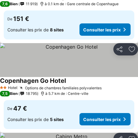
2 Étoiles
7,6
Bien
11 919
à 0.1 km de : Gare centrale de Copenhague
151 €
De
Consulter les prix de
8 sites
Consulter les prix
Partager
Aj
Copenhagen Go Hotel
Hotel
Options de chambres familiales polyvalentes
2 Étoiles
7,5
Bien
18 795
à 5.7 km de : Centre-ville
47 €
De
Consulter les prix de
5 sites
Consulter les prix