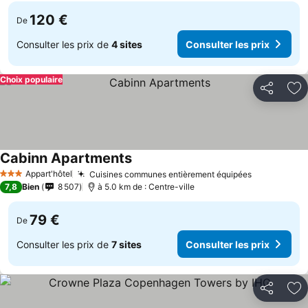
120 €
De
Consulter les prix de
4 sites
Consulter les prix
Choix populaire
Partager
Aj
Cabinn Apartments
Appart'hôtel
Cuisines communes entièrement équipées
3 Étoiles
7,8
Bien
8 507
à 5.0 km de : Centre-ville
79 €
De
Consulter les prix de
7 sites
Consulter les prix
Partager
Aj