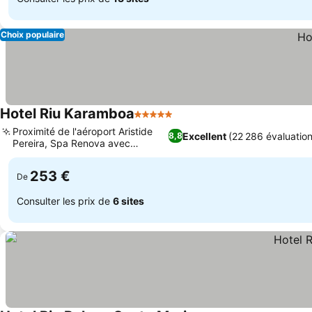
Choix populaire
Hotel Riu Karamboa
5 Étoiles
Consulter les prix
Proximité de l'aéroport Aristide
Excellent
(22 286 évaluation
8,8
Pereira, Spa Renova avec
Consulter les prix
hammam
253 €
De
Consulter les prix de
6 sites