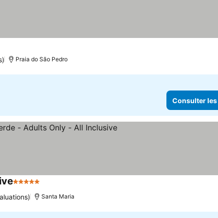
s)
Praia do São Pedro
Consulter les
ive
5 Étoiles
Consulter les prix
aluations)
Santa Maria