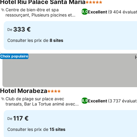
Hotel Riu Palace Santa Maria
5 Étoiles
Consulter les 
Centre de bien-être et spa
Excellent
(9 404 évaluat
9,0
ressourçant, Plusieurs piscines et
Consulter les prix
bars aquatiques
333 €
De
Consulter les prix de
8 sites
Choix populaire
Hotel Morabeza
4 Étoiles
Consulter les prix
Club de plage sur place avec
Excellent
(3 737 évaluat
8,9
transats, Bar La Tortue animé avec
Consulter les prix
happy hour
117 €
De
Consulter les prix de
15 sites