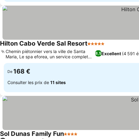
Hilton Cabo Verde Sal Resort
5 Étoiles
Consulter les 
Chemin piétonnier vers la ville de Santa
Excellent
(4 591 é
8,5
Maria, Le spa eforea, un service complet
Consulter les prix
avec puits de glace
168 €
De
Consulter les prix de
11 sites
Sol Dunas Family Fun
4 Étoiles
Consulter les prix