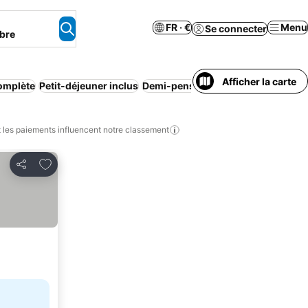
FR · €
Menu
Se connecter
bre
Afficher la carte
omplète
Petit-déjeuner inclus
Demi-pension
Wi-Fi
Appart'hôtel
les paiements influencent notre classement
Ajouter à mes favoris
Partager