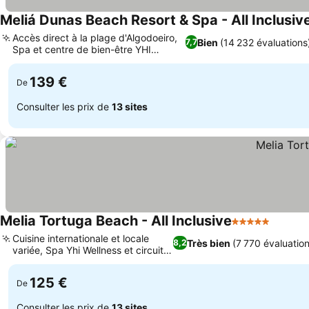
Meliá Dunas Beach Resort & Spa - All Inclusiv
Accès direct à la plage d'Algodoeiro,
Bien
(14 232 évaluations
7,7
Spa et centre de bien-être YHI
Consulter les prix
luxueux
139 €
De
Consulter les prix de
13 sites
Melia Tortuga Beach - All Inclusive
5 Étoiles
Consult
Cuisine internationale et locale
Très bien
(7 770 évaluatio
8,2
variée, Spa Yhi Wellness et circuit
Consulter les prix
thermal
125 €
De
Consulter les prix de
13 sites