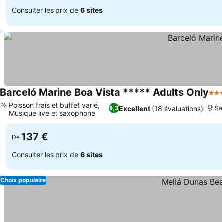
Consulter les prix de
6 sites
Barceló Marine Boa Vista ***** Adults Only
5 É
Poisson frais et buffet varié,
Excellent
(18 évaluations)
9,3
Sa
Musique live et saxophone
Consulter les prix
137 €
De
Consulter les prix de
6 sites
Choix populaire