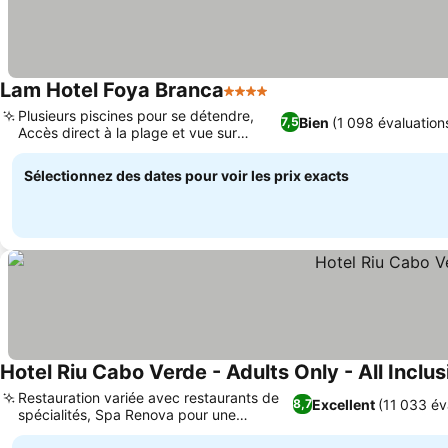
Lam Hotel Foya Branca
4 Étoiles
Consulter les prix
Plusieurs piscines pour se détendre,
Bien
(1 098 évaluation
7,5
Accès direct à la plage et vue sur
Consulter les prix
l'océan
Sélectionnez des dates pour voir les prix exacts
Hotel Riu Cabo Verde - Adults Only - All Inclus
Restauration variée avec restaurants de
Excellent
(11 033 év
8,7
spécialités, Spa Renova pour une
Consulter les prix
relaxation ultime