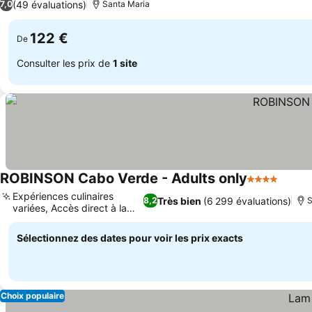
(49 évaluations)
7,0
Santa Maria
122 €
De
Consulter les prix de
1 site
ROBINSON Cabo Verde - Adults only
4 Étoiles
Consul
Expériences culinaires
Très bien
(6 299 évaluations)
8,2
S
variées, Accès direct à la
Consulter les prix
plage
Sélectionnez des dates pour voir les prix exacts
Choix populaire