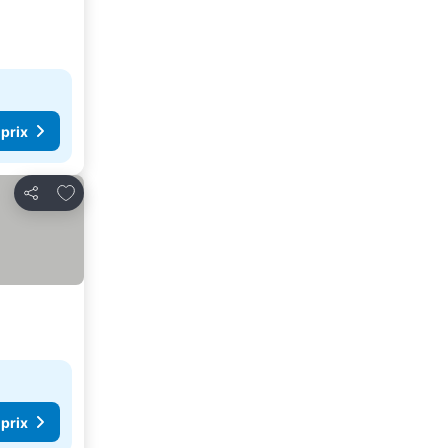
 prix
Ajouter à mes favoris
Partager
 prix