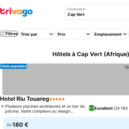
Destination
Filtres
Trier par
Prix
Emplacement
Hôtels à Cap Vert (Afrique
Choix populaire
Hotel Riu Touareg
5 Étoiles
Consulter les prix
Plusieurs piscines extérieures et un bar de
Excellent
(24 160 
8,5
piscine, Vaste complexe au design
Consulter les prix
d'inspiration africaine
180 €
De