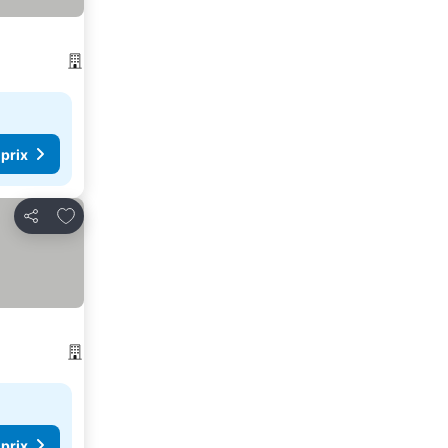
 prix
Ajouter à mes favoris
Partager
 prix