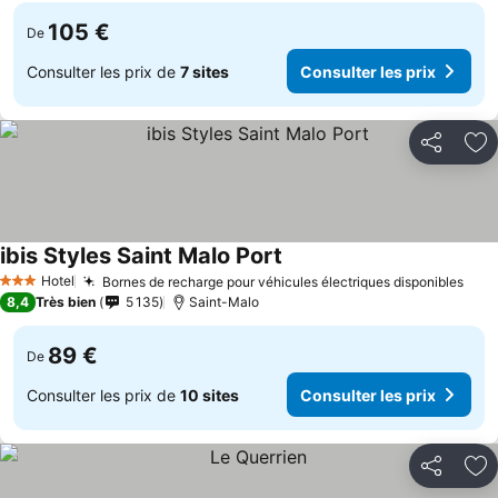
105 €
De
Consulter les prix de
7 sites
Consulter les prix
Partager
Aj
ibis Styles Saint Malo Port
Hotel
Bornes de recharge pour véhicules électriques disponibles
3 Étoiles
8,4
Très bien
5 135
Saint-Malo
89 €
De
Consulter les prix de
10 sites
Consulter les prix
Partager
Aj