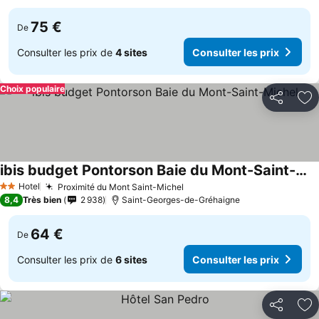
75 €
De
Consulter les prix de
4 sites
Consulter les prix
Choix populaire
Partager
Aj
ibis budget Pontorson Baie du Mont-Saint-Michel
Hotel
Proximité du Mont Saint-Michel
2 Étoiles
8,4
Très bien
2 938
Saint-Georges-de-Gréhaigne
64 €
De
Consulter les prix de
6 sites
Consulter les prix
Partager
Aj