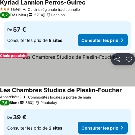
Kyriad Lannion Perros-Guirec
Hotel
Cuisine régionale traditionnelle
3 Étoiles
8,2
Très bien
2 714
Lannion
57 €
De
Consulter les prix de
8 sites
Consulter les prix
Choix populaire
Partager
Aj
Les Chambres Studios de Pleslin-Foucher
Appart'hôtel
Commodités locales à portée de main
7,6
Bien
360
Ploubalay
39 €
De
Consulter les prix de
2 sites
Consulter les prix