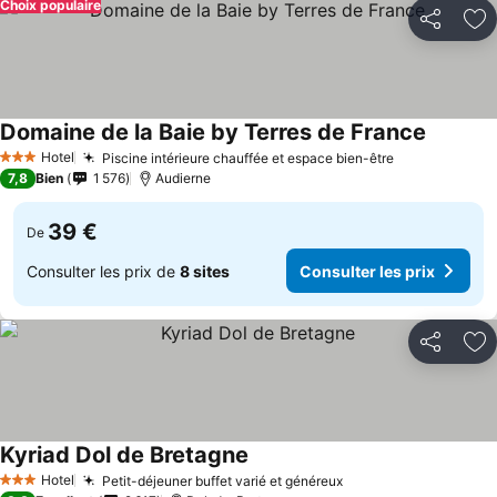
Choix populaire
Partager
Aj
Domaine de la Baie by Terres de France
Hotel
Piscine intérieure chauffée et espace bien-être
3 Étoiles
7,8
Bien
1 576
Audierne
39 €
De
Consulter les prix de
8 sites
Consulter les prix
Partager
Aj
Kyriad Dol de Bretagne
Hotel
Petit-déjeuner buffet varié et généreux
3 Étoiles