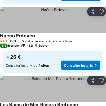
Partager
Aj
Naéco Erdeven
Hotel
Grand jardin avec animaux de la ferme
3 Étoiles
8,4
Très bien
482
Erdeven
26 €
De
Consulter les prix de
4 sites
Consulter les prix
Partager
Aj
Les Bains de Mer Riviera Bretonne