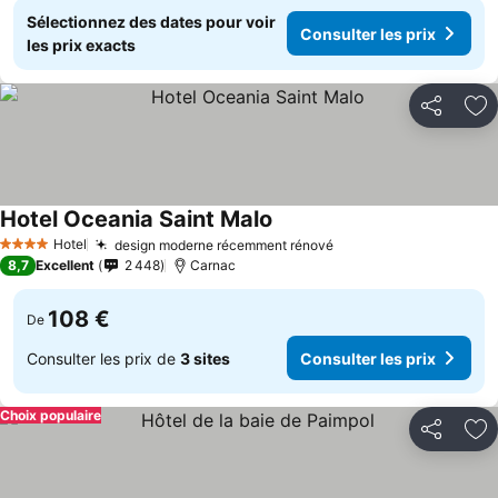
Sélectionnez des dates pour voir
Consulter les prix
les prix exacts
Partager
Aj
Hotel Oceania Saint Malo
Hotel
design moderne récemment rénové
4 Étoiles
8,7
Excellent
2 448
Carnac
108 €
De
Consulter les prix de
3 sites
Consulter les prix
Choix populaire
Partager
Aj