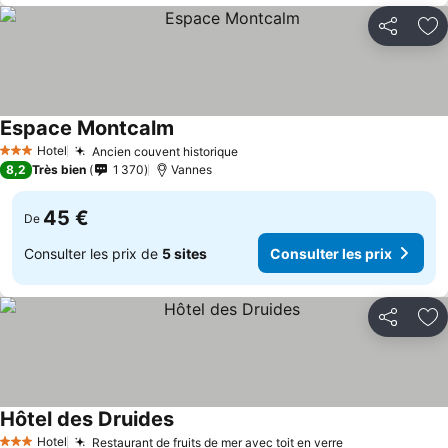
Partager
Aj
Espace Montcalm
Hotel
Ancien couvent historique
3 Étoiles
8,2
Très bien
1 370
Vannes
45 €
De
Consulter les prix de
5 sites
Consulter les prix
Partager
Aj
Hôtel des Druides
Hotel
Restaurant de fruits de mer avec toit en verre