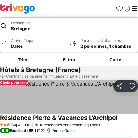
Favoris
Se con
Me
Destination
Bretagne
Arrivée/départ
Personnes et chambres
Dates
2 personnes, 1 chambre
Trier
Filtrer
Carte
Hôtels à Bretagne (France)
Comment les paiements influencent notre classement
Choix populaire
Partager
Aj
Résidence Pierre & Vacances L'Archipel
Appart'hôtel
Kitchenettes entièrement équipées
3 Étoiles
8,6
Excellent
1 912
Perros-Guirec