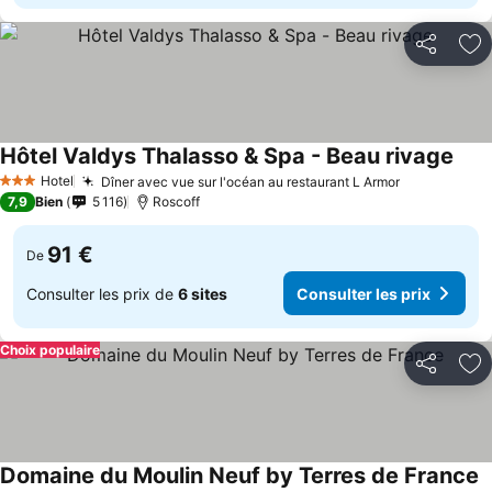
Partager
Aj
Hôtel Valdys Thalasso & Spa - Beau rivage
Hotel
Dîner avec vue sur l'océan au restaurant L Armor
3 Étoiles
7,9
Bien
5 116
Roscoff
91 €
De
Consulter les prix de
6 sites
Consulter les prix
Choix populaire
Partager
Aj
Domaine du Moulin Neuf by Terres de France