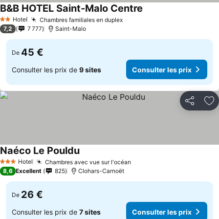
B&B HOTEL Saint-Malo Centre
Hotel
Chambres familiales en duplex
2 Étoiles
7,2
7 777
Saint-Malo
45 €
De
Consulter les prix de
9 sites
Consulter les prix
Partager
Aj
Naéco Le Pouldu
Hotel
Chambres avec vue sur l'océan
3 Étoiles
8,6
Excellent
825
Clohars-Carnoët
26 €
De
Consulter les prix de
7 sites
Consulter les prix