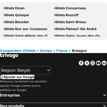
Hôtels Italie
Hôtels Normandie
Hôtels Dinan
Hôtels Concarneau
Hôtels Pays-Bas
Hôtels Grèce
Hôtels Quimper
Hôtels Roscoff
Hôtels Île de Rhodes
Hôtels Crète
Hôtels Benodet
Hôtels Saint-Brieuc
Hôtels Lac de Garde
Hôtels Costa Brava
Hôtels Roz-sur-Couesnon
Hôtels Pléneuf-Val-André
Hôtels Bretagne
Hôtels Mosel/ Saar
Hôtels Saint-Méloir-des-Ondes
Hôtels Saint-Jouan-des-Guérets
Hôtels Sicile
Hôtels Malte
Hôtels Paimpol
Hôtels Fougères
Hôtels Grande Canarie
Hôtels Turquie
Hôtels Douarnenez
Hôtels Plescop
Comparateur d'hôtels
Europe
France
Bretagne
Hôtels Rochefort-en-Terre
Hôtels Audierne
Facebook
Twitter
Insta
Yo
Hôtels Crozon
Hôtels Morlaix
Hôtels Dol-de-Bretagne
Hôtels Trégueux
Ajouter sur Google
Hôtels Plérin
Hôtels Lorient
Retrouvez facilement nos résultats :
Hôtels Camaret-Sur-Mer
Hôtels Erquy
ajoutez trivago comme source
préférée sur Google.
Hôtels Gouesnou
Hôtels Langueux
Entreprise
Hôtels Erdeven
Hôtels Le Tronchet
Hôtels Merdrignac
Hôtels Lannion
Nos produits