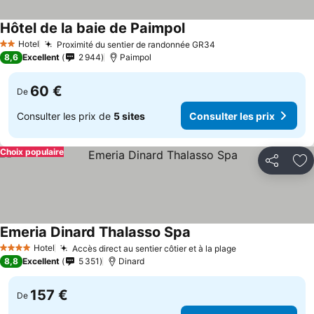
Hôtel de la baie de Paimpol
Hotel
Proximité du sentier de randonnée GR34
2 Étoiles
8,6
Excellent
2 944
Paimpol
60 €
De
Consulter les prix de
5 sites
Consulter les prix
Choix populaire
Partager
Aj
Emeria Dinard Thalasso Spa
Hotel
Accès direct au sentier côtier et à la plage
4 Étoiles
8,8
Excellent
5 351
Dinard
157 €
De