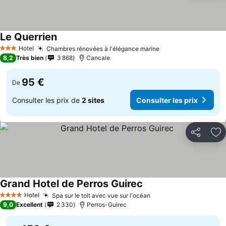
Le Querrien
Hotel
Chambres rénovées à l'élégance marine
3 Étoiles
8,2
Très bien
3 868
Cancale
95 €
De
Consulter les prix de
2 sites
Consulter les prix
Partager
Aj
Grand Hotel de Perros Guirec
Hotel
Spa sur le toit avec vue sur l'océan
4 Étoiles
9,0
Excellent
2 330
Perros-Guirec