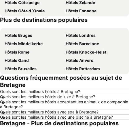
Hôtels Côte belge
Hôtels Zélande
Hôtels Côte d´Opale
Hôtels Espagne
Plus de destinations populaires
Hôtels Belgique
Hôtels Ardennes belges
Hôtels Bruges
Hôtels Londres
Hôtels Middelkerke
Hôtels Barcelone
Hôtels Rome
Hôtels Knocke-Heist
Hôtels Gand
Hôtels Anvers
Hôtels Bruxelles
Hôtels Rotterdam
Questions fréquemment posées au sujet de
Hôtels Maastricht
Hôtels Durbuy
Bretagne
Hôtels Hasselt
Hôtels New York
Quels sont les meilleurs hôtels à Bretagne?
Hôtels Boulogne-sur-Mer
Hôtels Le Coq
Quels sont les meilleurs hôtels de luxe à Bretagne?
Quels sont les meilleurs hôtels acceptant les animaux de compagnie
Hôtels Le Touquet-Paris-Plage
Hôtels Dunkerque
à Bretagne?
Hôtels Málaga
Hôtels France
Quels sont les meilleurs hôtels avec spa à Bretagne?
Quels sont les meilleurs hôtels avec une piscine à Bretagne?
Hôtels Luxembourg
Hôtels Ténérife
Bretagne - Plus de destinations populaires
Hôtels Majorque
Hôtels Ibiza