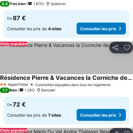
3 Étoiles
8,0
Très bien
1 870
Quiberon
87 €
De
Consulter les prix de
4 sites
Consulter les prix
Choix populaire
Partager
Aj
Résidence Pierre & Vacances la Corniche de la Plage
Appart'hôtel
Cuisinettes équipées dans tous les logements
2 Étoiles
7,7
Bien
1 291
Benodet
72 €
De
Consulter les prix de
7 sites
Consulter les prix
Choix populaire