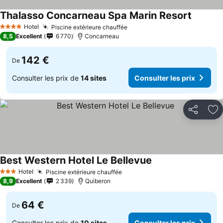
Thalasso Concarneau Spa Marin Resort
Hotel
Piscine extérieure chauffée
4 Étoiles
8,5
Excellent
6 770
Concarneau
142 €
De
Consulter les prix de
14 sites
Consulter les prix
Partager
Aj
Best Western Hotel Le Bellevue
Hotel
Piscine extérieure chauffée
3 Étoiles
8,9
Excellent
2 339
Quiberon
64 €
De
Consulter les prix de
10 sites
Consulter les prix