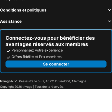
Hôtels Plouharnel
Hôtels Plougonvelin
Conditions et politiques
Hôtels Tregastel
Hôtels La Richardais
Hôtels Le Vivier-sur-Mer
Hôtels Bangor
Assistance
Hôtels Le Palais
Hôtels Auray
Hôtels Sables-d'Or-les-Pins
Hôtels Chantepie
Connectez-vous pour bénéficier des
avantages réservés aux membres
Personnalisez votre expérience
Offres fidélité et Prix membres
Se connecter
trivago N.V.
, Kesselstraße 5 – 7, 40221 Düsseldorf, Allemagne
Copyright 2026 trivago | Tous droits réservés.