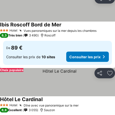
Partager
Aj
Ibis Roscoff Bord de Mer
Hotel
Vues panoramiques sur la mer depuis les chambres
3 Étoiles
8,3
Très bien
3 490
Roscoff
89 €
De
Consulter les prix de
10 sites
Consulter les prix
Choix populaire
Partager
Aj
Hôtel Le Cardinal
Hotel
Dîne avec vue panoramique sur la mer
3 Étoiles
8,8
Excellent
3 055
Sauzon