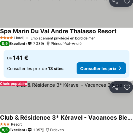
Partager
Aj
Spa Marin Du Val Andre Thalasso Resort
Hotel
Emplacement privilégié en bord de mer
4 Étoiles
8,9
Excellent
7 339
Pléneuf-Val-André
141 €
De
Consulter les prix de
13 sites
Consulter les prix
Choix populaire
Partager
Aj
Club & Résidence 3* Kéravel - Vacances Bleues
Resort
3 Étoiles
8,5
Excellent
1 057
Erdeven