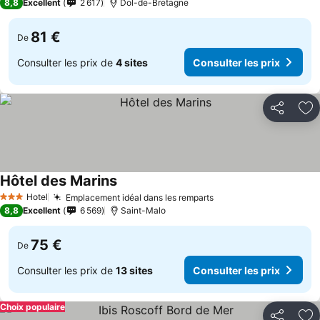
8,8
Excellent
2 617
Dol-de-Bretagne
81 €
De
Consulter les prix de
4 sites
Consulter les prix
Partager
Aj
Hôtel des Marins
Hotel
Emplacement idéal dans les remparts
3 Étoiles
8,8
Excellent
6 569
Saint-Malo
75 €
De
Consulter les prix de
13 sites
Consulter les prix
Choix populaire