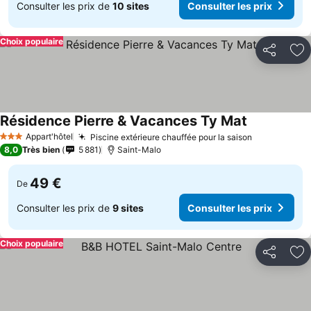
Consulter les prix de
10 sites
Consulter les prix
Choix populaire
Partager
Aj
Résidence Pierre & Vacances Ty Mat
Appart'hôtel
Piscine extérieure chauffée pour la saison
3 Étoiles
8,0
Très bien
5 881
Saint-Malo
49 €
De
Consulter les prix de
9 sites
Consulter les prix
Choix populaire
Partager
Aj