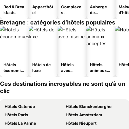
Bed & Brea
Appart'hôt
Complexe
Auberge
Mais
kfasts
el
s
de
d'hô
touristique
jeunesse
Bretagne : catégories d’hôtels populaires
s
Hôtels
Hôtels de
Hôtels
Hôtels
Hôtel
économiq
luxe
avec
animaux
ues
piscine
acceptés
Ces destinations incroyables ne sont qu’à un
clic
Hôtels Ostende
Hôtels Blanckenberghe
Hôtels Paris
Hôtels Amsterdam
Hôtels La Panne
Hôtels Nieuport