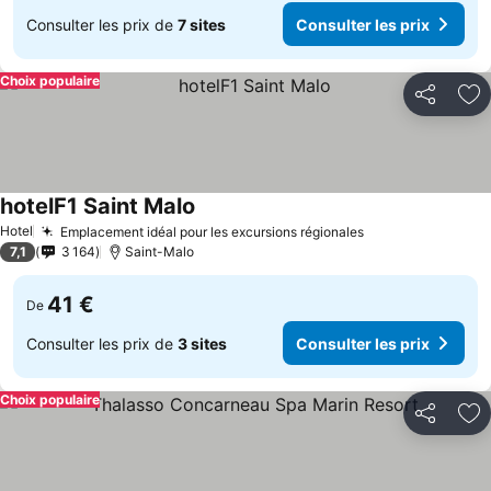
Consulter les prix de
7 sites
Consulter les prix
Choix populaire
Partager
Aj
hotelF1 Saint Malo
Hotel
Emplacement idéal pour les excursions régionales
7,1
3 164
Saint-Malo
41 €
De
Consulter les prix de
3 sites
Consulter les prix
Choix populaire
Partager
Aj