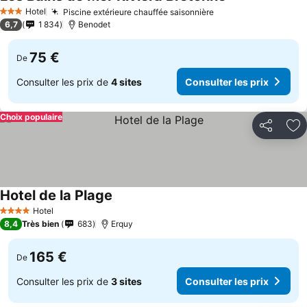
Hotel
Piscine extérieure chauffée saisonnière
3 Étoiles
6,7
1 834
Benodet
75 €
De
Consulter les prix de
4 sites
Consulter les prix
Choix populaire
Partager
Aj
Hotel de la Plage
Hotel
4 Étoiles
8,4
Très bien
683
Erquy
165 €
De
Consulter les prix de
3 sites
Consulter les prix