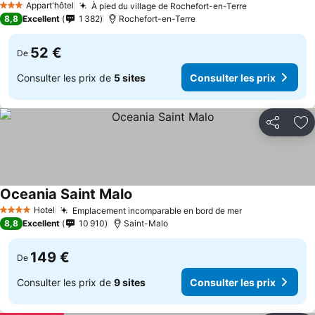
Appart'hôtel
À pied du village de Rochefort-en-Terre
3 Étoiles
8,8
Excellent
1 382
Rochefort-en-Terre
52 €
De
Consulter les prix de
5 sites
Consulter les prix
Partager
Aj
Oceania Saint Malo
Hotel
Emplacement incomparable en bord de mer
4 Étoiles
8,8
Excellent
10 910
Saint-Malo
149 €
De
Consulter les prix de
9 sites
Consulter les prix