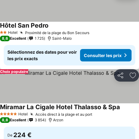
Hôtel San Pedro
Hotel
Proximité de la plage du Bon Secours
2 Étoiles
8,6
Excellent
1 725
Saint-Malo
Sélectionnez des dates pour voir
Consulter les prix
les prix exacts
Choix populaire
Partager
Aj
Miramar La Cigale Hotel Thalasso & Spa
Hotel
Accès direct à la plage et au port
5 Étoiles
8,8
Excellent
3 854
Arzon
224 €
De