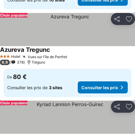
Choix populaire
Partager
Aj
Azureva Tregunc
Hotel
Vues sur l'île de Penfret
3 Étoiles
6,9
378
Trégunc
80 €
De
Consulter les prix de
3 sites
Consulter les prix
Choix populaire
Partager
Aj