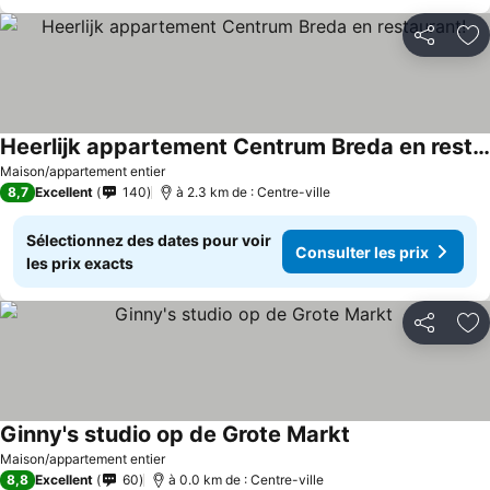
Partager
Aj
Heerlijk appartement Centrum Breda en restaurant!
Maison/appartement entier
8,7
Excellent
140
à 2.3 km de : Centre-ville
Sélectionnez des dates pour voir
Consulter les prix
les prix exacts
Partager
Aj
Ginny's studio op de Grote Markt
Maison/appartement entier
8,8
Excellent
60
à 0.0 km de : Centre-ville