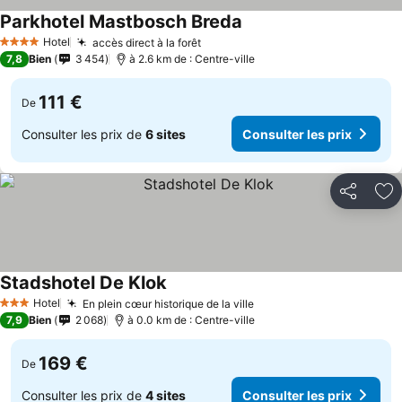
Parkhotel Mastbosch Breda
Hotel
accès direct à la forêt
4 Étoiles
7,8
Bien
3 454
à 2.6 km de : Centre-ville
111 €
De
Consulter les prix de
6 sites
Consulter les prix
Partager
Aj
Stadshotel De Klok
Hotel
En plein cœur historique de la ville
3 Étoiles
7,9
Bien
2 068
à 0.0 km de : Centre-ville
169 €
De
Consulter les prix de
4 sites
Consulter les prix