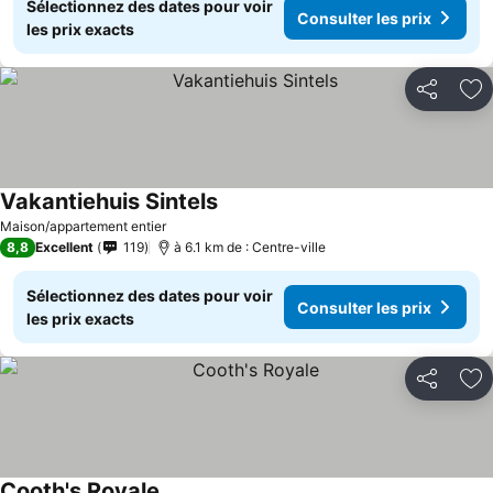
Sélectionnez des dates pour voir
Consulter les prix
les prix exacts
Partager
Aj
Vakantiehuis Sintels
Maison/appartement entier
8,8
Excellent
119
à 6.1 km de : Centre-ville
Sélectionnez des dates pour voir
Consulter les prix
les prix exacts
Partager
Aj
Cooth's Royale