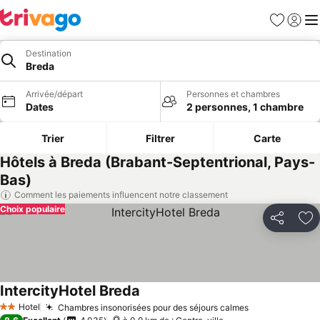
Favoris
Se con
Me
Destination
Breda
Arrivée/départ
Personnes et chambres
Dates
2 personnes, 1 chambre
Trier
Filtrer
Carte
Hôtels à Breda (Brabant-Septentrional, Pays-
Bas)
Comment les paiements influencent notre classement
Choix populaire
Partager
Aj
IntercityHotel Breda
Hotel
Chambres insonorisées pour des séjours calmes
2 Étoiles