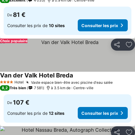
8,6
Excellent
4 035
à 0.9 km de : Centre-ville
81 €
De
Consulter les prix de
10 sites
Consulter les prix
Choix populaire
Partager
Aj
Van der Valk Hotel Breda
Hotel
Vaste espace bien-être avec piscine d'eau salée
4 Étoiles
8,2
Très bien
7 581
à 3.5 km de : Centre-ville
107 €
De
Consulter les prix de
12 sites
Consulter les prix