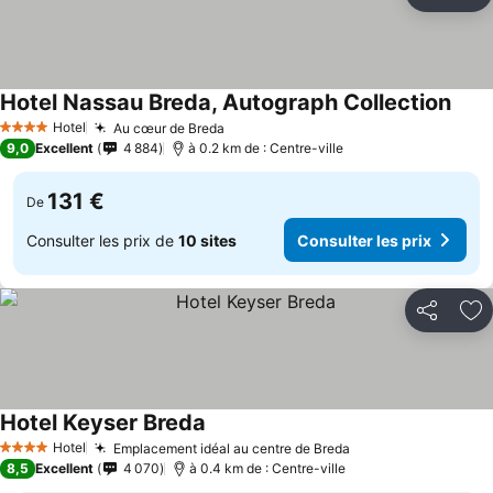
Partager
Aj
Hotel Nassau Breda, Autograph Collection
Hotel
Au cœur de Breda
4 Étoiles
9,0
Excellent
4 884
à 0.2 km de : Centre-ville
131 €
De
Consulter les prix de
10 sites
Consulter les prix
Partager
Aj
Hotel Keyser Breda
Hotel
Emplacement idéal au centre de Breda
4 Étoiles
8,5
Excellent
4 070
à 0.4 km de : Centre-ville