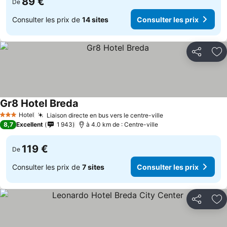
89 €
De
Consulter les prix de
14 sites
Consulter les prix
Partager
Aj
Gr8 Hotel Breda
Hotel
Liaison directe en bus vers le centre-ville
3 Étoiles
8,7
Excellent
1 943
à 4.0 km de : Centre-ville
119 €
De
Consulter les prix de
7 sites
Consulter les prix
Partager
Aj