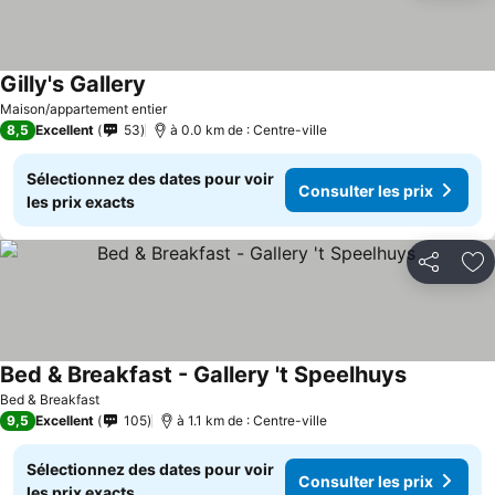
Gilly's Gallery
Maison/appartement entier
8,5
Excellent
53
à 0.0 km de : Centre-ville
Sélectionnez des dates pour voir
Consulter les prix
les prix exacts
Partager
Aj
Bed & Breakfast - Gallery 't Speelhuys
Bed & Breakfast
9,5
Excellent
105
à 1.1 km de : Centre-ville
Sélectionnez des dates pour voir
Consulter les prix
les prix exacts