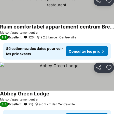
Partager
Aj
Ruim comfortabel appartement centrum Breda MET restaurant!
Maison/appartement entier
9,2
Excellent
126
à 2.3 km de : Centre-ville
Sélectionnez des dates pour voir
Consulter les prix
les prix exacts
Partager
Aj
Abbey Green Lodge
Maison/appartement entier
8,8
Excellent
75
à 0.5 km de : Centre-ville