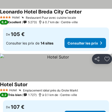
Leonardo Hotel Breda City Center
Hotel
Restaurant Puur avec cuisine locale
4 Étoiles
8,4
Excellent
5 273
à 0.7 km de : Centre-ville
105 €
De
Consulter les prix de
14 sites
Consulter les prix
Partager
Aj
Hotel Sutor
Hotel
Emplacement idéal près du Grote Markt
3 Étoiles
8,2
Très bien
1 727
à 0.1 km de : Centre-ville
107 €
De