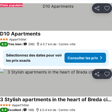
Choix populaire
Partager
Aj
D10 Apartments
Appart'hôtel
3 Étoiles
8,0
Très bien
296
à 0.7 km de : Centre-ville
Sélectionnez des dates pour voir
Consulter les prix
les prix exacts
Partager
Aj
3 Stylish apartments in the heart of Breda city center
Appart'hôtel
4 Étoiles
8,9
Excellent
168
à 0.4 km de : Centre-ville