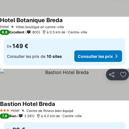
Hotel Botanique Breda
Hotel
Hôtel boutique en centre-ville
8,6
Excellent
800
à 0.5 km de : Centre-ville
149 €
De
Consulter les prix de
10 sites
Consulter les prix
Partager
Aj
Bastion Hotel Breda
Hotel
Centre de fitness bien équipé
3 Étoiles
7,6
Bien
3 361
à 4.0 km de : Centre-ville