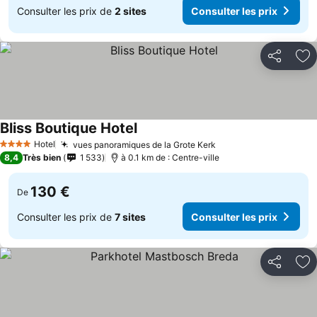
Consulter les prix de
2 sites
Consulter les prix
Partager
Aj
Bliss Boutique Hotel
Hotel
vues panoramiques de la Grote Kerk
4 Étoiles
8,4
Très bien
1 533
à 0.1 km de : Centre-ville
130 €
De
Consulter les prix de
7 sites
Consulter les prix
Partager
Aj