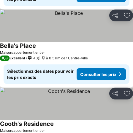
Partager
Aj
Bella's Place
Maison/appartement entier
8,8
Excellent
43
à 0.5 km de : Centre-ville
Sélectionnez des dates pour voir
Consulter les prix
les prix exacts
Partager
Aj
Cooth's Residence
Maison/appartement entier