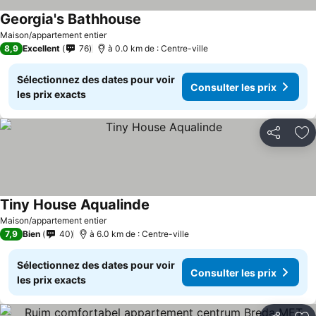
Georgia's Bathhouse
Maison/appartement entier
8,9
Excellent
76
à 0.0 km de : Centre-ville
Sélectionnez des dates pour voir
Consulter les prix
les prix exacts
Partager
Aj
Tiny House Aqualinde
Maison/appartement entier
7,9
Bien
40
à 6.0 km de : Centre-ville
Sélectionnez des dates pour voir
Consulter les prix
les prix exacts