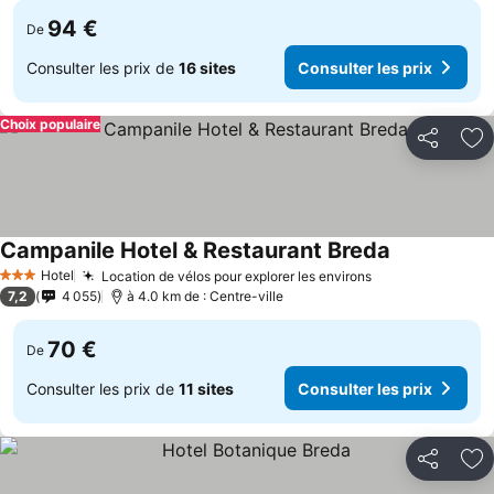
94 €
De
Consulter les prix de
16 sites
Consulter les prix
Choix populaire
Partager
Aj
Campanile Hotel & Restaurant Breda
Hotel
Location de vélos pour explorer les environs
3 Étoiles
7,2
4 055
à 4.0 km de : Centre-ville
70 €
De
Consulter les prix de
11 sites
Consulter les prix
Partager
Aj