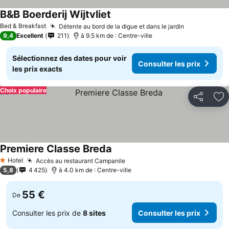
B&B Boerderij Wijtvliet
Bed & Breakfast
Détente au bord de la digue et dans le jardin
9,4
Excellent
211
à 9.5 km de : Centre-ville
Sélectionnez des dates pour voir
Consulter les prix
les prix exacts
Choix populaire
Partager
Aj
Premiere Classe Breda
Hotel
Accès au restaurant Campanile
1 Étoiles
5,8
4 425
à 4.0 km de : Centre-ville
55 €
De
Consulter les prix de
8 sites
Consulter les prix