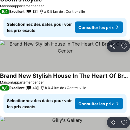
Maison/appartement entier
9,4
Excellent
12
à 0.5 km de : Centre-ville
Sélectionnez des dates pour voir
Consulter les prix
les prix exacts
Partager
Aj
Brand New Stylish House In The Heart Of Breda City Center
Maison/appartement entier
8,8
Excellent
40
à 0.4 km de : Centre-ville
Sélectionnez des dates pour voir
Consulter les prix
les prix exacts
Partager
Aj