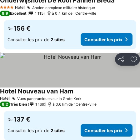
Onderwijshotel De Rooi Pannen Breda
Hotel
Ancien complexe militaire historique
4 Étoiles
8,9
Excellent
1 115
à 0.4 km de : Centre-ville
156 €
De
Consulter les prix de
2 sites
Consulter les prix
Partager
Aj
Hotel Nouveau van Ham
Hotel
Vues panoramiques sur la Grote Kerk
8,2
Très bien
1 169
à 0.6 km de : Centre-ville
137 €
De
Consulter les prix de
2 sites
Consulter les prix