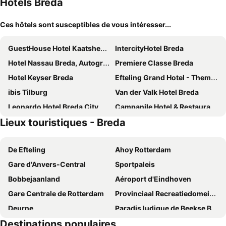
Hôtels Breda
Ces hôtels sont susceptibles de vous intéresser...
GuestHouse Hotel Kaatsheuvel
IntercityHotel Breda
Hotel Nassau Breda, Autograph Collection
Premiere Classe Breda
Hotel Keyser Breda
Efteling Grand Hotel - Theme Park tickets included
ibis Tilburg
Van der Valk Hotel Breda
Leonardo Hotel Breda City Center
Campanile Hotel & Restaurant Breda
Lieux touristiques - Breda
Fletcher Hotel-Restaurant De Korenbeurs
Van der Valk Hotel Gilze-Tilburg
Hotel 't Peperhuys
Hotel de Slapende Hollander
De Efteling
Ahoy Rotterdam
Fletcher Hotel-Restaurant De Reiskoffer
Gr8 Hotel Breda
Gare d'Anvers-Central
Sportpaleis
Fletcher Wellness-Hotel Trivium
Hotel Heere
Bobbejaanland
Aéroport d'Eindhoven
Parkhotel Mastbosch Breda
Hotel Sutor
Gare Centrale de Rotterdam
Provinciaal Recreatiedomein Zilvermeer
Hotel Botanique Breda
Gr8 Hotel Oosterhout
Deurne
Paradis ludique de Beekse Bergen
Bastion Hotel Breda
A-Hotel Oosterhout
Destinations populaires
Centrum
Zoo d'Anvers
Hotel De Villa
Boutique Hotel en B&B De Zwammenberg