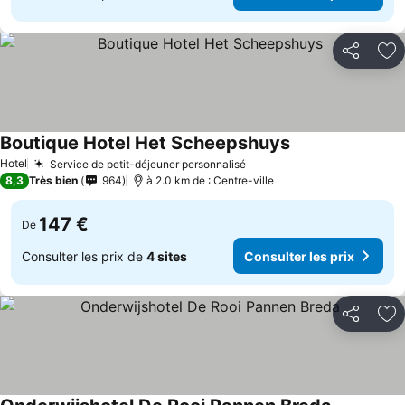
Partager
Aj
Boutique Hotel Het Scheepshuys
Hotel
Service de petit-déjeuner personnalisé
8,3
Très bien
964
à 2.0 km de : Centre-ville
147 €
De
Consulter les prix de
4 sites
Consulter les prix
Partager
Aj