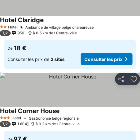
Hotel Claridge
Hotel
Ambiance de village belge chaleureuse
2 Étoiles
7,2
950
à 0.5 km de : Centre-ville
18 €
De
Consulter les prix de
2 sites
Consulter les prix
Partager
Aj
Hotel Corner House
Hotel
Gastronomie belge régionale
3 Étoiles
7,2
1 804
à 0.2 km de : Centre-ville
97 €
De