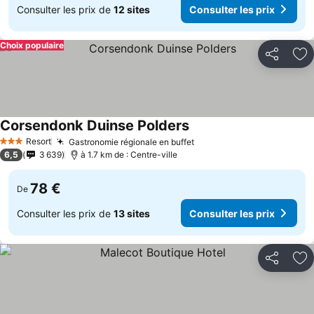
Consulter les prix de
12 sites
Consulter les prix
Choix populaire
Partager
Aj
Corsendonk Duinse Polders
Resort
Gastronomie régionale en buffet
3 Étoiles
6,5
3 639
à 1.7 km de : Centre-ville
78 €
De
Consulter les prix de
13 sites
Consulter les prix
Partager
Aj