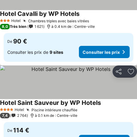
Hotel Cavalli by WP Hotels
Hotel
Chambres triples avec baies vitrées
3 Étoiles
8,0
Très bien
1 621
à 0.4 km de : Centre-ville
90 €
De
Consulter les prix de
9 sites
Consulter les prix
Partager
Aj
Hotel Saint Sauveur by WP Hotels
Hotel
Piscine intérieure chauffée
4 Étoiles
7,4
2 764
à 0.1 km de : Centre-ville
114 €
De