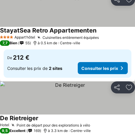
Partager
Aj
StayatSea Retro Appartementen
Appart'hôtel
Cuisinettes entièrement équipées
4 Étoiles
7,7
Bien
55
à 0.5 km de : Centre-ville
212 €
De
Consulter les prix de
2 sites
Consulter les prix
Partager
Aj
De Rietreiger
Hotel
Point de départ pour des explorations à vélo
9,5
Excellent
169
à 3.3 km de : Centre-ville