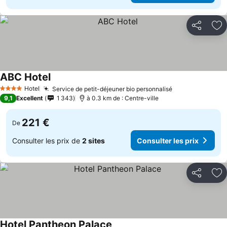
Partager
Aj
ABC Hotel
Hotel
Service de petit-déjeuner bio personnalisé
4 Étoiles
9,1
Excellent
1 343
à 0.3 km de : Centre-ville
221 €
De
Consulter les prix de
2 sites
Consulter les prix
Partager
Aj
Hotel Pantheon Palace