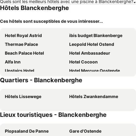
Quels sont les meilleurs hôtels avec une piscine à Blanckenberghe?
Hôtels Blanckenberghe
Ces hôtels sont susceptibles de vous intéresser...
Hotel Royal Astrid
ibis budget Blankenberge
Thermae Palace
Leopold Hotel Ostend
Beach Palace Hotel
Hotel Ambassadeur
Alfa Inn
Hotel Cocoon
Upstairs Hotel
Hotel Mercure Oostende
Quartiers - Blanckenberghe
C-Hotels Andromeda
Hotel Cavalli by WP Hotels
Hotel Louisa
Hotel Bero
Hôtels Lissewege
Hôtels Zwankendamme
Hotel Aazaert by WP Hotels
Hotel Saint Sauveur by WP Hotels
The Ostendian
Hotel Albert II Oostende
Lieux touristiques - Blanckenberghe
C-Hotels Burlington
Hotel De Hofkamers
Hotel Du Parc
Martin's Brugge
Plopsaland De Panne
Gare d'Ostende
Alpha Hotel
Malecot Boutique Hotel