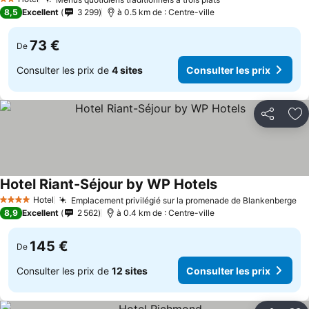
2 Étoiles
8,5
Excellent
3 299
à 0.5 km de : Centre-ville
73 €
De
Consulter les prix de
4 sites
Consulter les prix
Partager
Aj
Hotel Riant-Séjour by WP Hotels
Hotel
Emplacement privilégié sur la promenade de Blankenberge
4 Étoiles
8,9
Excellent
2 562
à 0.4 km de : Centre-ville
145 €
De
Consulter les prix de
12 sites
Consulter les prix