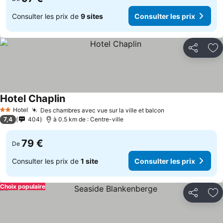
Consulter les prix de
9 sites
Consulter les prix
Partager
Aj
Hotel Chaplin
Hotel
Des chambres avec vue sur la ville et balcon
2 Étoiles
7,4
404
à 0.5 km de : Centre-ville
79 €
De
Consulter les prix de
1 site
Consulter les prix
Choix populaire
Partager
Aj