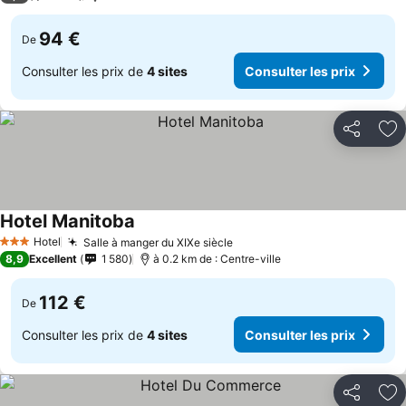
94 €
De
Consulter les prix de
4 sites
Consulter les prix
Partager
Aj
Hotel Manitoba
Hotel
Salle à manger du XIXe siècle
3 Étoiles
8,9
Excellent
1 580
à 0.2 km de : Centre-ville
112 €
De
Consulter les prix de
4 sites
Consulter les prix
Partager
Aj