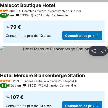
Malecot Boutique Hotel
Hotel
Chambres avec vues captivantes sur la mer
3 Étoiles
7,7
Bien
1 335
à 0.1 km de : Centre-ville
79 €
De
Consulter les prix de
12 sites
Consulter les prix
Partager
Aj
Hotel Mercure Blankenberge Station
Hotel
Accès central à la place Roi Léopold III
4 Étoiles
8,3
Très bien
3 305
à 0.3 km de : Centre-ville
107 €
De
Consulter les prix de
13 sites
Consulter les prix