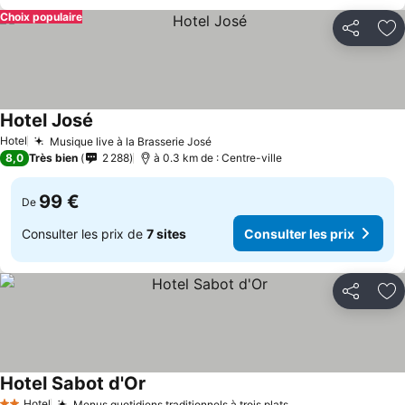
Choix populaire
Partager
Aj
Hotel José
Hotel
Musique live à la Brasserie José
8,0
Très bien
2 288
à 0.3 km de : Centre-ville
99 €
De
Consulter les prix de
7 sites
Consulter les prix
Partager
Aj
Hotel Sabot d'Or
Hotel
Menus quotidiens traditionnels à trois plats