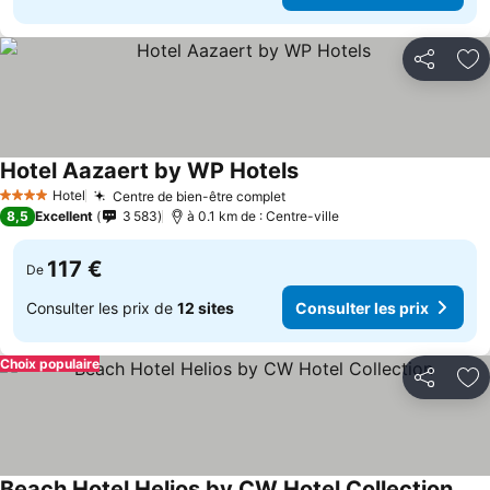
Partager
Aj
Hotel Aazaert by WP Hotels
Hotel
Centre de bien-être complet
4 Étoiles
8,5
Excellent
3 583
à 0.1 km de : Centre-ville
117 €
De
Consulter les prix de
12 sites
Consulter les prix
Choix populaire
Partager
Aj
Beach Hotel Helios by CW Hotel Collection