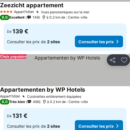
Zeezicht appartement
Appart'hôtel
Vues panoramiques sur la mer
4 Étoiles
9,0
Excellent
149
à 0.2 km de : Centre-ville
139 €
De
Consulter les prix de
2 sites
Consulter les prix
Choix populaire
Partager
Aj
Appartementen by WP Hotels
Appart'hôtel
Cuisinettes entièrement équipées
8,0
Très bien
466
à 0.2 km de : Centre-ville
131 €
De
Consulter les prix de
2 sites
Consulter les prix