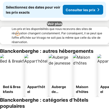
Sélectionnez des dates pour voir
Consulter les prix
les prix exacts
Voir plus
Les prix et les disponibilités que nous recevons des sites de
réservation changent constamment. Par conséquent, il se peut que
l’offre affichée sur trivago ne soit pas la même que celle du site de
réservation.
Blanckenberghe : autres hébergements
Bed & Brea
Appart'hôt
Auberge
Maison
Appa
kfasts
el
de
d'hôtes
el
jeunesse
Blanckenberghe : catégories d’hôtels
populaires