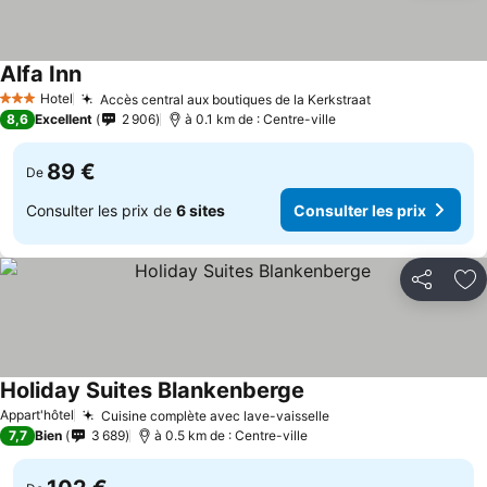
Alfa Inn
Hotel
Accès central aux boutiques de la Kerkstraat
3 Étoiles
8,6
Excellent
2 906
à 0.1 km de : Centre-ville
89 €
De
Consulter les prix de
6 sites
Consulter les prix
Partager
Aj
Holiday Suites Blankenberge
Appart'hôtel
Cuisine complète avec lave-vaisselle
7,7
Bien
3 689
à 0.5 km de : Centre-ville