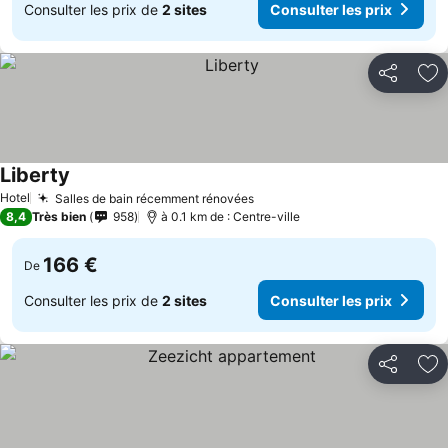
Consulter les prix de
2 sites
Consulter les prix
Partager
Aj
Liberty
Hotel
Salles de bain récemment rénovées
8,4
Très bien
958
à 0.1 km de : Centre-ville
166 €
De
Consulter les prix de
2 sites
Consulter les prix
Partager
Aj