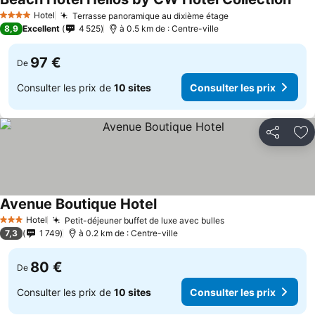
Hotel
Terrasse panoramique au dixième étage
4 Étoiles
8,9
Excellent
4 525
à 0.5 km de : Centre-ville
97 €
De
Consulter les prix de
10 sites
Consulter les prix
Partager
Aj
Avenue Boutique Hotel
Hotel
Petit-déjeuner buffet de luxe avec bulles
3 Étoiles
7,3
1 749
à 0.2 km de : Centre-ville
80 €
De
Consulter les prix de
10 sites
Consulter les prix