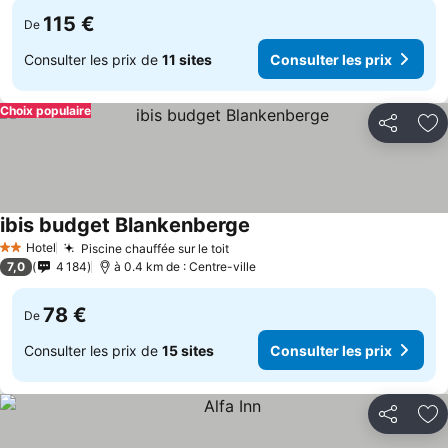
115 €
De
Consulter les prix de
11 sites
Consulter les prix
Choix populaire
Partager
Aj
ibis budget Blankenberge
Hotel
Piscine chauffée sur le toit
2 Étoiles
7,0
4 184
à 0.4 km de : Centre-ville
78 €
De
Consulter les prix de
15 sites
Consulter les prix
Partager
Aj