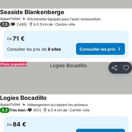
Seaside Blankenberge
Appart'hôtel
Kitchenette équipée pour l'auto-restauration
7,3
2 465
à 0.5 km de : Centre-ville
71 €
De
Consulter les prix de
8 sites
Consulter les prix
Choix populaire
Partager
Aj
Logies Bocadillo
Appart'hôtel
Hébergement acceptant les animaux
8,2
Très bien
401
à 0.4 km de : Centre-ville
84 €
De