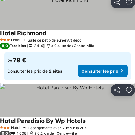
Partager
Aj
Hotel Richmond
Hotel
Salle de petit-déjeuner Art déco
3 Étoiles
8,0
Très bien
2 416
à 0.4 km de : Centre-ville
79 €
De
Consulter les prix de
2 sites
Consulter les prix
Partager
Aj
Hotel Paradisio By Wp Hotels
Hotel
Hébergements avec vue sur la ville
3 Étoiles
6,6
1 008
à 0.2 km de : Centre-ville