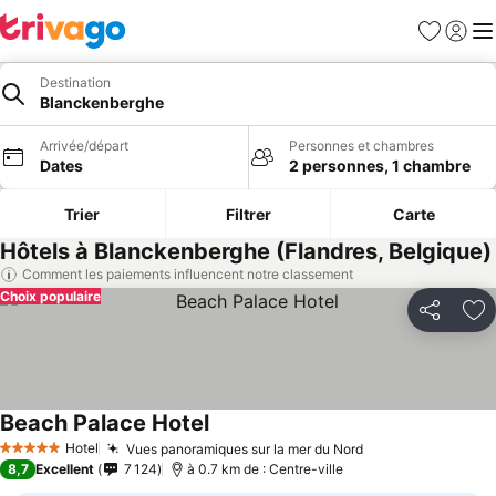
Favoris
Se con
Me
Destination
Blanckenberghe
Arrivée/départ
Personnes et chambres
Dates
2 personnes, 1 chambre
Trier
Filtrer
Carte
Hôtels à Blanckenberghe (Flandres, Belgique)
Comment les paiements influencent notre classement
Choix populaire
Partager
Aj
Beach Palace Hotel
Hotel
Vues panoramiques sur la mer du Nord
5 Étoiles
8,7
Excellent
7 124
à 0.7 km de : Centre-ville