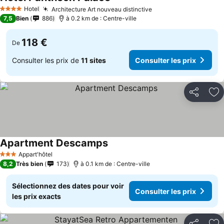
Hotel
Architecture Art nouveau distinctive
4 Étoiles
7,5
Bien
886
à 0.2 km de : Centre-ville
118 €
De
Consulter les prix de
11 sites
Consulter les prix
Partager
Aj
Apartment Descamps
Appart'hôtel
3 Étoiles
8,2
Très bien
173
à 0.1 km de : Centre-ville
Sélectionnez des dates pour voir
Consulter les prix
les prix exacts