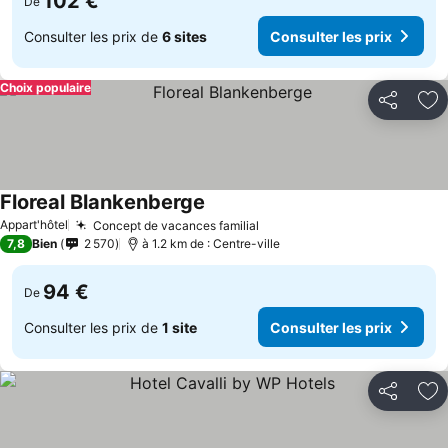
102 €
De
Consulter les prix de
6 sites
Consulter les prix
Choix populaire
Partager
Aj
Floreal Blankenberge
Appart'hôtel
Concept de vacances familial
7,8
Bien
2 570
à 1.2 km de : Centre-ville
94 €
De
Consulter les prix de
1 site
Consulter les prix
Partager
Aj