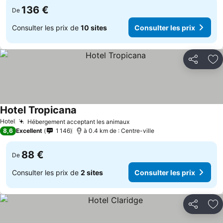
136 €
De
Consulter les prix de
10 sites
Consulter les prix
Partager
Aj
Hotel Tropicana
Hotel
Hébergement acceptant les animaux
8,6
Excellent
1 146
à 0.4 km de : Centre-ville
88 €
De
Consulter les prix de
2 sites
Consulter les prix
Partager
Aj