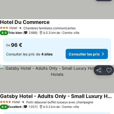
Hotel Du Commerce
Hotel
Chambres familiales communicantes
3 Étoiles
8,0
Très bien
2 666
à 0.3 km de : Centre-ville
96 €
De
Consulter les prix de
4 sites
Consulter les prix
Partager
Aj
Gatsby Hotel - Adults Only - Small Luxury Hotel - by F-Hotels
Hotel
Petit-déjeuner buffet luxueux avec champagne
4 Étoiles
9,0
Excellent
1 007
à 0.2 km de : Centre-ville